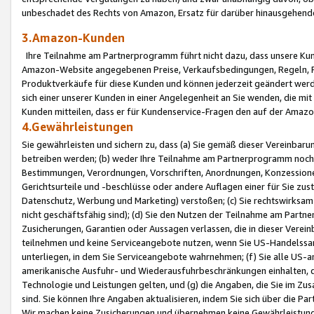
unbeschadet des Rechts von Amazon, Ersatz für darüber hinausgehen
3.Amazon-Kunden
Ihre Teilnahme am Partnerprogramm führt nicht dazu, dass unsere Kun
Amazon-Website angegebenen Preise, Verkaufsbedingungen, Regeln, Ri
Produktverkäufe für diese Kunden und können jederzeit geändert werde
sich einer unserer Kunden in einer Angelegenheit an Sie wenden, die 
Kunden mitteilen, dass er für Kundenservice-Fragen den auf der Ama
4.Gewährleistungen
Sie gewährleisten und sichern zu, dass (a) Sie gemäß dieser Vereinba
betreiben werden; (b) weder Ihre Teilnahme am Partnerprogramm noch d
Bestimmungen, Verordnungen, Vorschriften, Anordnungen, Konzessionen,
Gerichtsurteile und -beschlüsse oder andere Auflagen einer für Sie zu
Datenschutz, Werbung und Marketing) verstoßen; (c) Sie rechtswirksam 
nicht geschäftsfähig sind); (d) Sie den Nutzen der Teilnahme am Partne
Zusicherungen, Garantien oder Aussagen verlassen, die in dieser Verein
teilnehmen und keine Serviceangebote nutzen, wenn Sie US-Handelssa
unterliegen, in dem Sie Serviceangebote wahrnehmen; (f) Sie alle US
amerikanische Ausfuhr- und Wiederausfuhrbeschränkungen einhalten, 
Technologie und Leistungen gelten, und (g) die Angaben, die Sie im 
sind. Sie können Ihre Angaben aktualisieren, indem Sie sich über die 
Wir machen keine Zusicherungen und übernehmen keine Gewährleistun