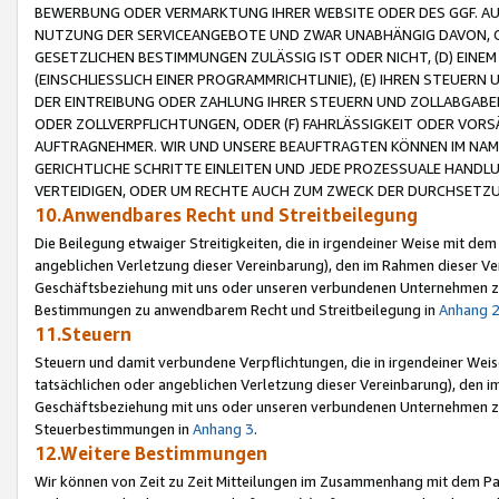
BEWERBUNG ODER VERMARKTUNG IHRER WEBSITE ODER DES GGF. AUF 
NUTZUNG DER SERVICEANGEBOTE UND ZWAR UNABHÄNGIG DAVON, O
GESETZLICHEN BESTIMMUNGEN ZULÄSSIG IST ODER NICHT, (D) EINE
(EINSCHLIESSLICH EINER PROGRAMMRICHTLINIE), (E) IHREN STEUER
DER EINTREIBUNG ODER ZAHLUNG IHRER STEUERN UND ZOLLABGAB
ODER ZOLLVERPFLICHTUNGEN, ODER (F) FAHRLÄSSIGKEIT ODER VORS
AUFTRAGNEHMER. WIR UND UNSERE BEAUFTRAGTEN KÖNNEN IM NAME
GERICHTLICHE SCHRITTE EINLEITEN UND JEDE PROZESSUALE HAND
VERTEIDIGEN, ODER UM RECHTE AUCH ZUM ZWECK DER DURCHSETZU
10.Anwendbares Recht und Streitbeilegung
Die Beilegung etwaiger Streitigkeiten, die in irgendeiner Weise mit de
angeblichen Verletzung dieser Vereinbarung), den im Rahmen dieser Ve
Geschäftsbeziehung mit uns oder unseren verbundenen Unternehmen zu
Bestimmungen zu anwendbarem Recht und Streitbeilegung in
Anhang 
11.Steuern
Steuern und damit verbundene Verpflichtungen, die in irgendeiner Wei
tatsächlichen oder angeblichen Verletzung dieser Vereinbarung), den 
Geschäftsbeziehung mit uns oder unseren verbundenen Unternehmen z
Steuerbestimmungen in
Anhang 3
.
12.Weitere Bestimmungen
Wir können von Zeit zu Zeit Mitteilungen im Zusammenhang mit dem Par