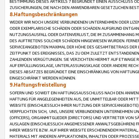
BESTIMMUNG DIESES ARTIKELS 7 BEGRÜNDET EINEN AUSSCHLUSS 
ZUSICHERUNGEN, DIE NACH DEN ANWENDBAREN GESETZLICHEN BE
8.Haftungsbeschränkungen
WEDER WIR NOCH UNSERE VERBUNDENEN UNTERNEHMEN ODER LIZEN
ODER EXEMPLARISCHE SCHÄDEN ODER SCHÄDEN AUFGRUND ENTGANG
NUTZUNGSAUSFALL ODER DATENVERLUST, DIE IM ZUSAMMENHANG MI
DES AUFTRETENS SOLCHER SCHÄDEN HINGEWIESEN WURDEN. FERN
SERVICEANGEBOTEN MAXIMAL DER HÖHE DES GESAMTBETRAGS DER 
ZEITPUNKT DES EREIGNISSES, DAS ZU DEM ZULETZT ENTSTANDENE
ZAHLENDEN VERGÜTUNGEN. SIE VERZICHTEN HIERMIT AUF ETWAIGE 
AUF ERFÜLLUNGSKLAGE, UNTERLASSUNGSKLAGE ODER ANDERE RECHT
DIESES ABSATZES BEGRÜNDET EINE EINSCHRÄNKUNG VON HAFTUNG
EINGESCHRÄNKT WERDEN KÖNNEN.
9.Haftungsfreistellung
SOFERN UND SOWEIT EIN HAFTUNGSAUSSCHLUSS NACH DEN ANWENDB
HAFTUNG FÜR ANGELEGENHEITEN AUS, DIE UNMITTELBAR ODER MITT
WEBSITE (EINSCHLIESSLICH IHRER NUTZUNG DER SERVICEANGEBOTE)
VERPFLICHTEN SICH, UNS, UNSERE VERBUNDENEN UNTERNEHMEN UN
(OFFICERS), ORGANMITGLIEDER (DIRECTORS) UND VERTRETER VON 
AUSLAGEN (EINSCHLIESSLICH ANGEMESSENER ANWALTSGEBÜHREN) FR
IHRER WEBSITE BZW. AUF IHRER WEBSITE ERSCHEINENDEM MATERIAL
MATERIALS MIT ANDEREN APPLIKATIONEN, INHALTEN ODER PROZESSE