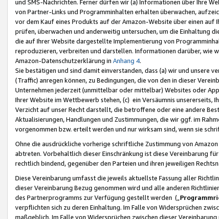
und SMS-Nachrichten. Ferner dürfen wir (a) Informationen über Ihre We
von Partner-Links und Programminhalten erhalten überwachen, aufzei
vor dem Kauf eines Produkts auf der Amazon-Website über einen auf Ih
prüfen, überwachen und anderweitig untersuchen, um die Einhaltung dies
die auf Ihrer Website dargestellte Implementierung von Programminhalt
reproduzieren, verbreiten und darstellen. Informationen darüber, wie w
Amazon-Datenschutzerklärung in
Anhang 4
.
Sie bestätigen und sind damit einverstanden, dass (a) wir und unsere 
(Traffic) anregen können, zu Bedingungen, die von den in dieser Vere
Unternehmen jederzeit (unmittelbar oder mittelbar) Websites oder Appl
Ihrer Website im Wettbewerb stehen, (c) ein Versäumnis unsererseits, I
Verzicht auf unser Recht darstellt, die betroffene oder eine andere B
Aktualisierungen, Handlungen und Zustimmungen, die wir ggf. im Rahme
vorgenommen bzw. erteilt werden und nur wirksam sind, wenn sie schri
Ohne die ausdrückliche vorherige schriftliche Zustimmung von Amazon
abtreten. Vorbehaltlich dieser Einschränkung ist diese Vereinbarung f
rechtlich bindend, gegenüber den Parteien und ihren jeweiligen Rech
Diese Vereinbarung umfasst die jeweils aktuellste Fassung aller Richtli
dieser Vereinbarung Bezug genommen wird und alle anderen Richtlinie
des Partnerprogramms zur Verfügung gestellt werden („
Programmric
verpflichten sich zu deren Einhaltung. Im Falle von Widersprüchen zwi
maßgeblich. Im Falle von Widersprüchen zwischen dieser Vereinbarun