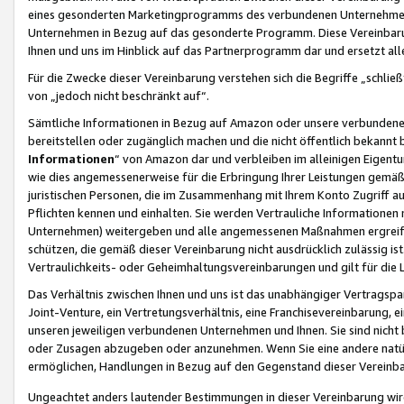
eines gesonderten Marketingprogramms des verbundenen Unternehmens
Unternehmen in Bezug auf das gesonderte Programm. Diese Vereinbarung
Ihnen und uns im Hinblick auf das Partnerprogramm dar und ersetzt al
Für die Zwecke dieser Vereinbarung verstehen sich die Begriffe „schließ
von „jedoch nicht beschränkt auf“.
Sämtliche Informationen in Bezug auf Amazon oder unsere verbunde
bereitstellen oder zugänglich machen und die nicht öffentlich bekannt bz
Informationen
“ von Amazon dar und verbleiben im alleinigen Eigent
wie dies angemessenerweise für die Erbringung Ihrer Leistungen gemäß d
juristischen Personen, die im Zusammenhang mit Ihrem Konto Zugriff au
Pflichten kennen und einhalten. Sie werden Vertrauliche Informationen 
Unternehmen) weitergeben und alle angemessenen Maßnahmen ergreifen
schützen, die gemäß dieser Vereinbarung nicht ausdrücklich zulässig is
Vertraulichkeits- oder Geheimhaltungsvereinbarungen und gilt für die
Das Verhältnis zwischen Ihnen und uns ist das unabhängiger Vertragspa
Joint-Venture, ein Vertretungsverhältnis, eine Franchisevereinbarung, 
unseren jeweiligen verbundenen Unternehmen und Ihnen. Sie sind ni
oder Zusagen abzugeben oder anzunehmen. Wenn Sie eine andere natürli
ermöglichen, Handlungen in Bezug auf den Gegenstand dieser Vereinbar
Ungeachtet anders lautender Bestimmungen in dieser Vereinbarung wird