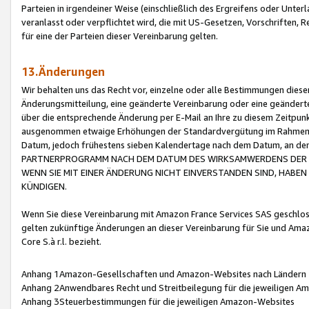
Parteien in irgendeiner Weise (einschließlich des Ergreifens oder Unt
veranlasst oder verpflichtet wird, die mit US-Gesetzen, Vorschriften,
für eine der Parteien dieser Vereinbarung gelten.
13.Änderungen
Wir behalten uns das Recht vor, einzelne oder alle Bestimmungen diese
Änderungsmitteilung, eine geänderte Vereinbarung oder eine geänderte 
über die entsprechende Änderung per E-Mail an Ihre zu diesem Zeitpun
ausgenommen etwaige Erhöhungen der Standardvergütung im Rahmen
Datum, jedoch frühestens sieben Kalendertage nach dem Datum, an de
PARTNERPROGRAMM NACH DEM DATUM DES WIRKSAMWERDENS DER Ä
WENN SIE MIT EINER ÄNDERUNG NICHT EINVERSTANDEN SIND, HABEN S
KÜNDIGEN.
Wenn Sie diese Vereinbarung mit Amazon France Services SAS geschlo
gelten zukünftige Änderungen an dieser Vereinbarung für Sie und Ama
Core S.à r.l. bezieht.
Anhang 1Amazon-Gesellschaften und Amazon-Websites nach Ländern
Anhang 2Anwendbares Recht und Streitbeilegung für die jeweiligen 
Anhang 3Steuerbestimmungen für die jeweiligen Amazon-Websites