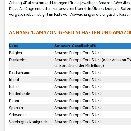
Anhang 4Datenschutzerklärungen für die jeweiligen Amazon-Websites
Diese Anhänge enthalten zur besseren Übersicht Übersetzungen. Sofe
vorgeschrieben ist, gilt im Falle von Abweichungen die englische Fass
ANHANG 1: AMAZON-GESELLSCHAFTEN UND AMAZO
Land
Amazon-Gesellschaft
Belgien
Amazon Europe Core S.à r.l.
Frankreich
Amazon Europe Core S.à r.l.(oder Amazon Fr
entsprechend der Mitteilung)
Deutschland
Amazon Europe Core S.à r.l.
Irland
Amazon Europe Core S.à r.l.
Italien
Amazon Europe Core S.à r.l.
Niederlande
Amazon Europe Core S.à r.l.
Polen
Amazon Europe Core S.à r.l.
Spanien
Amazon Europe Core S.à r.l.
Schweden
Amazon Europe Core S.à r.l.
Vereinigtes Königreich
Amazon Europe Core S.à r.l.