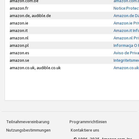
amazon.com.be
amazon.com.b
amazon.fr
Notice:Protec
amazon.de, audible.de
Amazon.de Da
amazon.ie
Amazon.ie Pri
amazon.it
Amazon.it Inf
amazon.nl
Amazon.nl Pri
amazon.pl
Informacja O
amazon.es
Aviso de Priv
amazon.se
Integritetsm
amazon.co.uk, audible.co.uk
Amazon.co.uk 
Teilnahmevereinbarung
Programmrichtlinien
Nutzungsbestimmungen
Kontaktiere uns