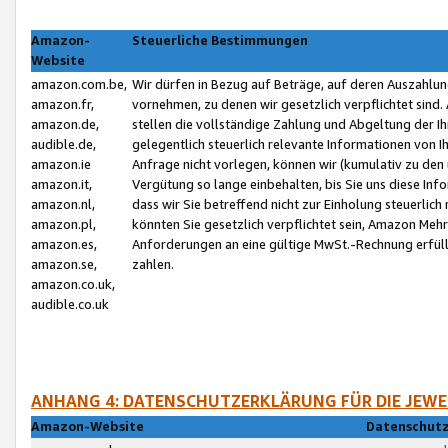
Amazon-
Steuerliche Bestimmungen
Website
amazon.com.be,
Wir dürfen in Bezug auf Beträge, auf deren Auszahlun
amazon.fr,
vornehmen, zu denen wir gesetzlich verpflichtet sind
amazon.de,
stellen die vollständige Zahlung und Abgeltung der 
audible.de,
gelegentlich steuerlich relevante Informationen von I
amazon.ie
Anfrage nicht vorlegen, können wir (kumulativ zu de
amazon.it,
Vergütung so lange einbehalten, bis Sie uns diese Inf
amazon.nl,
dass wir Sie betreffend nicht zur Einholung steuerlich 
amazon.pl,
könnten Sie gesetzlich verpflichtet sein, Amazon Meh
amazon.es,
Anforderungen an eine gültige MwSt.-Rechnung erfüllt
amazon.se,
zahlen.
amazon.co.uk,
audible.co.uk
ANHANG 4: DATENSCHUTZERKLÄRUNG FÜR DIE JEWE
Amazon-Website
Datenschutz