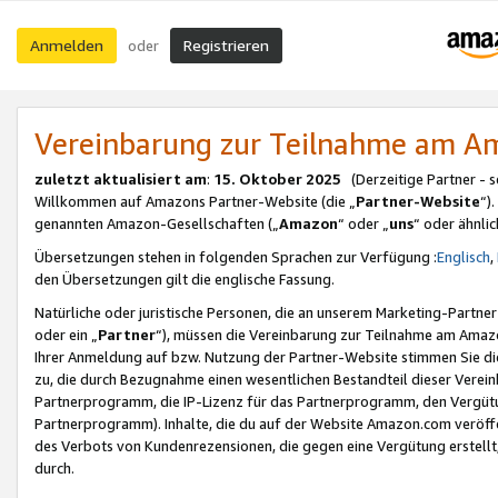
Anmelden
Registrieren
oder
Vereinbarung zur Teilnahme am 
zuletzt aktualisiert am
:
15. Oktober 2025
(Derzeitige Partner - 
Willkommen auf Amazons Partner-Website (die „
Partner-Website
“)
genannten Amazon-Gesellschaften („
Amazon
“ oder „
uns
“ oder ähnli
Übersetzungen stehen in folgenden Sprachen zur Verfügung :
Englisch
,
den Übersetzungen gilt die englische Fassung.
Natürliche oder juristische Personen, die an unserem Marketing-Partn
oder ein „
Partner
“), müssen die Vereinbarung zur Teilnahme am Ama
Ihrer Anmeldung auf bzw. Nutzung der Partner-Website stimmen Sie die
zu, die durch Bezugnahme einen wesentlichen Bestandteil dieser Verei
Partnerprogramm, die IP-Lizenz für das Partnerprogramm, den Vergütu
Partnerprogramm). Inhalte, die du auf der Website Amazon.com veröffe
des Verbots von Kundenrezensionen, die gegen eine Vergütung erstellt, 
durch.