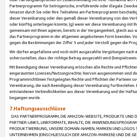
Partnerprogramm für betrügerische, irreführende oder illegale Zwecke
Amazon durch Sie oder Ihre Teilnahme am Partnerprogramm beschädig
dieser Vereinbarung oder den gemäß dieser Vereinbarung von den Vertr
oder künftig unterliegen könnte; (g) wenn wir diese Vereinbarung mit I
gemeinsam mit Ihnen agieren, bereits in der Vergangenheit, gleich aus
das Partnerprogramm in der allgemein angebotenen Form beenden. Vors
gegen die Bestimmungen der Ziffer 5 und jeder Verstoß gegen die Prog
Wir dürfen angefallene und noch nicht ausgezahlte Vergütungen nach 
sicherzustellen, dass der richtige Betrag ausgezahlt wird (beispielsw
Mit Beendigung dieser Vereinbarung erlöschen alle Rechte und Pflichte
eingeräumten Lizenzen/Nutzungsrechte; hiervon ausgenommen sind die in 
Programmrichtlinien festgelegten Rechte und Pflichten der Parteien sow
Vereinbarung, die nach Beendigung dieser Vereinbarung fortbestehen. D
entstandenen Verbindlichkeiten aus dieser Vereinbarung und der Haft
begangen wurde.
7.Haftungsausschlüsse
DAS PARTNERPROGRAMM, DIE AMAZON-WEBSITE, PRODUKTE UND DI
PARTNER-LINKS, LINKFORMATE, INHALTE, DIE ANWENDUNGSPROGR
PRODUKTWERBUNG, UNSERE DOMAIN-NAMEN, MARKEN UND LOGOS S
UNTERNEHMEN (EINSCHLIESSLICH DER AMAZON-MARKEN) UND DIE GE