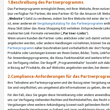
1.Beschreibung des Partnerprogramms
Das Partnerprogramm ermöglicht Ihnen, mit Ihrer Website, Ihren nutzer
(nur verfügbar für Partner, die eine Partner-ID für die Amazon UK We
„
Website
“) Geld zu verdienen, indem Sie Ihre Website mit einer der in
ist, einer anderen im
Vergütungskatalog für das Partnerprogramm
enth
Alexa Skill (über das Alexa Shopping Kit) verlinken. Entsprechende Lin
markierten Link-Formate verwenden („
Partner-Links
“).
Wenn unsere Kunden die Partner-Links anklicken oder sich damit verbi
angeboten werden, oder andere Handlungen vornehmen, können Sie eine
Partnerprogramm
näher beschrieben (und vorbehaltlich der dort festg
Produkte oder Leistungen können wir Ihnen Daten, Bilder, Texte, Linkfo
für Anwendungsprogramme, die Alexa-Funktionalität und weitere Inf
zur Verfügung stellen. Der Begriff „Programminhalte“ bezieht sich dabe
in Bezug auf Produkte, die auf Websites angeboten werden, bei denen 
2.Compliance-Anforderungen für das Partnerprog
Ihre Teilnahme am Partnerprogramm und der Bezug einer Vergütung setz
Sie sind verpflichtet, uns umgehend alle Informationen zu geben, die w
Für den Fall, dass Sie gegen diese Vereinbarung oder andere anwendba
uns zur Verfügung stehenden Rechten und Rechtsbehelfen, das Recht vo
Vergütungen ohne weitere Ankündigung (soweit nach geltendem Recht z
entsprechende Vergütungen zu haben) und zwar unabhängig davon, ob 