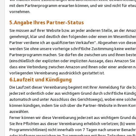
mit dem Partnerprogramm erwarten können, und wir sind nicht für etwa
vornehmen.
5.Angabe Ihres Partner-Status
Sie müssen auf Ihrer Website bzw. an jeder anderen Stelle, an der Am
genehmigt, klar und deutlich den folgenden oder einen im Wesentlichen
Partner verdiene ich an qualifizierten Verkäufen“. Abgesehen von die
werden Sie ohne unsere vorherige schriftliche Zustimmung keine weite
Partnerprogramm machen. Sie dürfen die zwischen uns und Ihnen best
(einschließlich der expliziten oder impliziten Aussage, dass Amazon Si
dass eine Verbindung zwischen Amazon und Ihnen oder einer anderen natü
vorliegenden Vereinbarung ausdrücklich gestattet ist.
6.Laufzeit und Kündigung
Die Laufzeit dieser Vereinbarung beginnt mit Ihrer Anmeldung für die 
jederzeit ordentlich oder aus wichtigem Grund durch schriftliche Kündi
automatisch und unter Ausschluss des Gerichtswegs), wobei eine solch
können kündigen, indem Sie sich über die Partner-Website in Ihrem Ko
auswählen.
Ferner können wir diese Vereinbarung jederzeit aus wichtigem Grund dur
Sie Ihre Pflichten aus dieser Vereinbarung erheblich verletzen; (b) wen
Programmrichtlinien) nicht innerhalb von 7 Tagen nach unserer Benachr
oder Haftungsansprüchen im Zusammenhang mit Ihrer Teilnahme am Pa