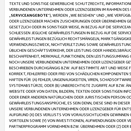
TEXTE UND SONSTIGE GEWERBLICHE SCHUTZRECHTE, INFORMATIONE
VERBUNDENEN UNTERNEHMEN ODER LIZENZGEBERN IM RAHMEN DES
„
SERVICEANGEBOTE
“), WERDEN „WIE BESEHEN“ UND „WIE VERFÜ
ODER LIZENZGEBER MACHEN ZUSICHERUNGEN ODER ÜBERNEHMEN GEW
GESETZLICH ODER IN SONSTIGER WEISE, IN BEZUG AUF DIE SERVI
SCHLIESSEN JEGLICHE GEWÄHRLEISTUNGEN IN BEZUG AUF DIE SERVI
GEWÄHRLEISTUNGEN BEZÜGLICH RECHTSMÄNGELN, MARKTGÄNGIGKEIT
VERWENDUNGSZWECK, NICHTVERLETZUNG SOWIE GEWÄHRLEISTUNGEN 
ÜBLICHEN GESCHÄFTSVERKEHR, DER LEISTUNG ODER HANDELSBRÄUCH
BESCHAFFENHEIT, MERKMALE, FUNKTIONEN, DEN LEISTUNGSUMFANG 
NOCH UNSERE VERBUNDENEN UNTERNEHMEN ODER LIZENZGEBER GEWÄ
BESCHRIEBEN DURCHGÄNGIG BZW. AUF BESTIMMTE ART UND WEISE
KORREKT, FEHLERFREI ODER FREI VON SCHÄDLICHEN KOMPONENTEN
HAFTEN FÜR: (A) FEHLER, UNGENAUIGKEITEN, VIREN, SCHADSOFTW
SYSTEMABSTÜRZE; ODER (B) UNBERECHTIGTE ZUGRIFFE AUF BZW. 
WEBSITE ODER VON DATEN, BILDERN, TEXTEN ODER SONSTIGEN INF
ODER EINER ANDEREN NATÜRLICHEN ODER JURISTISCHEN PERSON OD
GEWÄHRLEISTUNGSANSPRÜCHE, ES SEIN DENN, DIESE SIND IN DIES
UNSERE VERBUNDENEN UNTERNEHMEN ODER LIZENZGEBER FÜR EN
AUFGRUND (X) DES VERLUSTS VON VORAUSSICHTLICHEN GEWINNEN
VORTEILEN SOWIE (Y) VON INVESTITIONEN, AUFWENDUNGEN ODER VE
PARTNERPROGRAMM VORNEHMEN BZW. ÜBERNEHMEN ODER (Z) DER 