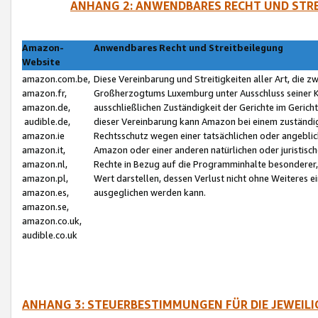
ANHANG 2: ANWENDBARES RECHT UND STRE
Amazon-
Anwendbares Recht und Streitbeilegung
Website
amazon.com.be,
Diese Vereinbarung und Streitigkeiten aller Art, die 
amazon.fr,
Großherzogtums Luxemburg unter Ausschluss seiner Kol
amazon.de,
ausschließlichen Zuständigkeit der Gerichte im Geri
audible.de,
dieser Vereinbarung kann Amazon bei einem zuständig
amazon.ie
Rechtsschutz wegen einer tatsächlichen oder angebli
amazon.it,
Amazon oder einer anderen natürlichen oder juristisc
amazon.nl,
Rechte in Bezug auf die Programminhalte besonderer,
amazon.pl,
Wert darstellen, dessen Verlust nicht ohne Weiteres e
amazon.es,
ausgeglichen werden kann.
amazon.se,
amazon.co.uk,
audible.co.uk
ANHANG 3: STEUERBESTIMMUNGEN FÜR DIE JEWEIL