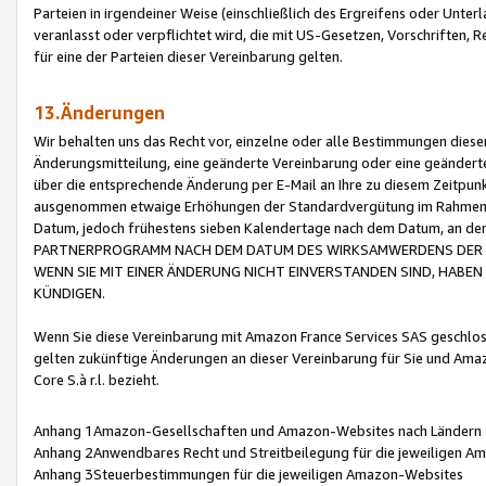
Parteien in irgendeiner Weise (einschließlich des Ergreifens oder Unt
veranlasst oder verpflichtet wird, die mit US-Gesetzen, Vorschriften,
für eine der Parteien dieser Vereinbarung gelten.
13.Änderungen
Wir behalten uns das Recht vor, einzelne oder alle Bestimmungen diese
Änderungsmitteilung, eine geänderte Vereinbarung oder eine geänderte 
über die entsprechende Änderung per E-Mail an Ihre zu diesem Zeitpun
ausgenommen etwaige Erhöhungen der Standardvergütung im Rahmen
Datum, jedoch frühestens sieben Kalendertage nach dem Datum, an de
PARTNERPROGRAMM NACH DEM DATUM DES WIRKSAMWERDENS DER Ä
WENN SIE MIT EINER ÄNDERUNG NICHT EINVERSTANDEN SIND, HABEN S
KÜNDIGEN.
Wenn Sie diese Vereinbarung mit Amazon France Services SAS geschlo
gelten zukünftige Änderungen an dieser Vereinbarung für Sie und Ama
Core S.à r.l. bezieht.
Anhang 1Amazon-Gesellschaften und Amazon-Websites nach Ländern
Anhang 2Anwendbares Recht und Streitbeilegung für die jeweiligen 
Anhang 3Steuerbestimmungen für die jeweiligen Amazon-Websites