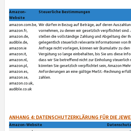
Amazon-
Steuerliche Bestimmungen
Website
amazon.com.be,
Wir dürfen in Bezug auf Beträge, auf deren Auszahlun
amazon.fr,
vornehmen, zu denen wir gesetzlich verpflichtet sind
amazon.de,
stellen die vollständige Zahlung und Abgeltung der 
audible.de,
gelegentlich steuerlich relevante Informationen von I
amazon.ie
Anfrage nicht vorlegen, können wir (kumulativ zu de
amazon.it,
Vergütung so lange einbehalten, bis Sie uns diese Inf
amazon.nl,
dass wir Sie betreffend nicht zur Einholung steuerlich 
amazon.pl,
könnten Sie gesetzlich verpflichtet sein, Amazon Meh
amazon.es,
Anforderungen an eine gültige MwSt.-Rechnung erfüllt
amazon.se,
zahlen.
amazon.co.uk,
audible.co.uk
ANHANG 4: DATENSCHUTZERKLÄRUNG FÜR DIE JEWE
Amazon-Website
Datenschutz