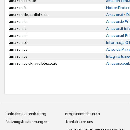
amazon.com.be
amazon.com.b
amazon.fr
Notice:Protec
amazon.de, audible.de
Amazon.de Da
amazon.ie
Amazon.ie Pri
amazon.it
Amazon.it Inf
amazon.nl
Amazon.nl Pri
amazon.pl
Informacja O
amazon.es
Aviso de Priv
amazon.se
Integritetsm
amazon.co.uk, audible.co.uk
Amazon.co.uk 
Teilnahmevereinbarung
Programmrichtlinien
Nutzungsbestimmungen
Kontaktiere uns