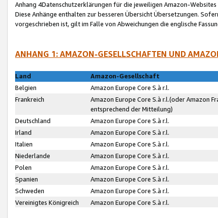
Anhang 4Datenschutzerklärungen für die jeweiligen Amazon-Websites
Diese Anhänge enthalten zur besseren Übersicht Übersetzungen. Sofe
vorgeschrieben ist, gilt im Falle von Abweichungen die englische Fass
ANHANG 1: AMAZON-GESELLSCHAFTEN UND AMAZO
Land
Amazon-Gesellschaft
Belgien
Amazon Europe Core S.à r.l.
Frankreich
Amazon Europe Core S.à r.l.(oder Amazon Fr
entsprechend der Mitteilung)
Deutschland
Amazon Europe Core S.à r.l.
Irland
Amazon Europe Core S.à r.l.
Italien
Amazon Europe Core S.à r.l.
Niederlande
Amazon Europe Core S.à r.l.
Polen
Amazon Europe Core S.à r.l.
Spanien
Amazon Europe Core S.à r.l.
Schweden
Amazon Europe Core S.à r.l.
Vereinigtes Königreich
Amazon Europe Core S.à r.l.