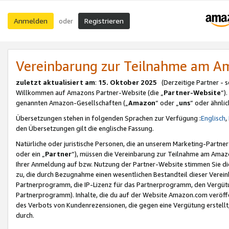
Anmelden
Registrieren
oder
Vereinbarung zur Teilnahme am 
zuletzt aktualisiert am
:
15. Oktober 2025
(Derzeitige Partner - 
Willkommen auf Amazons Partner-Website (die „
Partner-Website
“)
genannten Amazon-Gesellschaften („
Amazon
“ oder „
uns
“ oder ähnli
Übersetzungen stehen in folgenden Sprachen zur Verfügung :
Englisch
,
den Übersetzungen gilt die englische Fassung.
Natürliche oder juristische Personen, die an unserem Marketing-Partn
oder ein „
Partner
“), müssen die Vereinbarung zur Teilnahme am Ama
Ihrer Anmeldung auf bzw. Nutzung der Partner-Website stimmen Sie die
zu, die durch Bezugnahme einen wesentlichen Bestandteil dieser Verei
Partnerprogramm, die IP-Lizenz für das Partnerprogramm, den Vergütu
Partnerprogramm). Inhalte, die du auf der Website Amazon.com veröffe
des Verbots von Kundenrezensionen, die gegen eine Vergütung erstellt, 
durch.