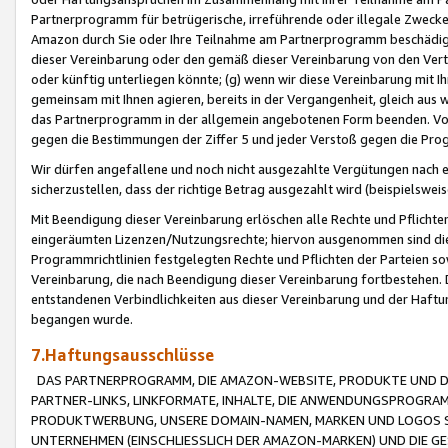
Partnerprogramm für betrügerische, irreführende oder illegale Zwecke
Amazon durch Sie oder Ihre Teilnahme am Partnerprogramm beschädig
dieser Vereinbarung oder den gemäß dieser Vereinbarung von den Vertr
oder künftig unterliegen könnte; (g) wenn wir diese Vereinbarung mit I
gemeinsam mit Ihnen agieren, bereits in der Vergangenheit, gleich aus
das Partnerprogramm in der allgemein angebotenen Form beenden. Vors
gegen die Bestimmungen der Ziffer 5 und jeder Verstoß gegen die Prog
Wir dürfen angefallene und noch nicht ausgezahlte Vergütungen nach 
sicherzustellen, dass der richtige Betrag ausgezahlt wird (beispielsw
Mit Beendigung dieser Vereinbarung erlöschen alle Rechte und Pflichte
eingeräumten Lizenzen/Nutzungsrechte; hiervon ausgenommen sind die in 
Programmrichtlinien festgelegten Rechte und Pflichten der Parteien sow
Vereinbarung, die nach Beendigung dieser Vereinbarung fortbestehen. D
entstandenen Verbindlichkeiten aus dieser Vereinbarung und der Haft
begangen wurde.
7.Haftungsausschlüsse
DAS PARTNERPROGRAMM, DIE AMAZON-WEBSITE, PRODUKTE UND DI
PARTNER-LINKS, LINKFORMATE, INHALTE, DIE ANWENDUNGSPROGR
PRODUKTWERBUNG, UNSERE DOMAIN-NAMEN, MARKEN UND LOGOS S
UNTERNEHMEN (EINSCHLIESSLICH DER AMAZON-MARKEN) UND DIE GE