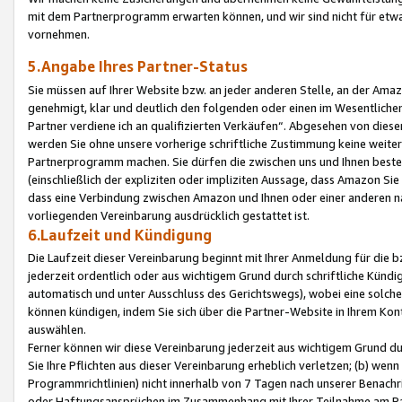
mit dem Partnerprogramm erwarten können, und wir sind nicht für etwa
vornehmen.
5.Angabe Ihres Partner-Status
Sie müssen auf Ihrer Website bzw. an jeder anderen Stelle, an der Am
genehmigt, klar und deutlich den folgenden oder einen im Wesentlichen
Partner verdiene ich an qualifizierten Verkäufen“. Abgesehen von die
werden Sie ohne unsere vorherige schriftliche Zustimmung keine weite
Partnerprogramm machen. Sie dürfen die zwischen uns und Ihnen best
(einschließlich der expliziten oder impliziten Aussage, dass Amazon Si
dass eine Verbindung zwischen Amazon und Ihnen oder einer anderen natü
vorliegenden Vereinbarung ausdrücklich gestattet ist.
6.Laufzeit und Kündigung
Die Laufzeit dieser Vereinbarung beginnt mit Ihrer Anmeldung für die 
jederzeit ordentlich oder aus wichtigem Grund durch schriftliche Kündi
automatisch und unter Ausschluss des Gerichtswegs), wobei eine solch
können kündigen, indem Sie sich über die Partner-Website in Ihrem Ko
auswählen.
Ferner können wir diese Vereinbarung jederzeit aus wichtigem Grund dur
Sie Ihre Pflichten aus dieser Vereinbarung erheblich verletzen; (b) wen
Programmrichtlinien) nicht innerhalb von 7 Tagen nach unserer Benachr
oder Haftungsansprüchen im Zusammenhang mit Ihrer Teilnahme am Pa