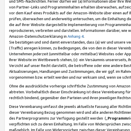
und SMS-Nachrichten. Ferner dürfen wir (a) Informationen über Ihre We
von Partner-Links und Programminhalten erhalten überwachen, aufzei
vor dem Kauf eines Produkts auf der Amazon-Website über einen auf Ih
prüfen, überwachen und anderweitig untersuchen, um die Einhaltung dies
die auf Ihrer Website dargestellte Implementierung von Programminhalt
reproduzieren, verbreiten und darstellen. Informationen darüber, wie w
Amazon-Datenschutzerklärung in
Anhang 4
.
Sie bestätigen und sind damit einverstanden, dass (a) wir und unsere 
(Traffic) anregen können, zu Bedingungen, die von den in dieser Vere
Unternehmen jederzeit (unmittelbar oder mittelbar) Websites oder Appl
Ihrer Website im Wettbewerb stehen, (c) ein Versäumnis unsererseits, I
Verzicht auf unser Recht darstellt, die betroffene oder eine andere B
Aktualisierungen, Handlungen und Zustimmungen, die wir ggf. im Rahme
vorgenommen bzw. erteilt werden und nur wirksam sind, wenn sie schri
Ohne die ausdrückliche vorherige schriftliche Zustimmung von Amazon
abtreten. Vorbehaltlich dieser Einschränkung ist diese Vereinbarung f
rechtlich bindend, gegenüber den Parteien und ihren jeweiligen Rech
Diese Vereinbarung umfasst die jeweils aktuellste Fassung aller Richtli
dieser Vereinbarung Bezug genommen wird und alle anderen Richtlinie
des Partnerprogramms zur Verfügung gestellt werden („
Programmric
verpflichten sich zu deren Einhaltung. Im Falle von Widersprüchen zwi
maßgeblich. Im Falle von Widersprüchen zwischen dieser Vereinbarun