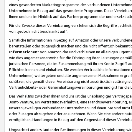
eines gesonderten Marketingprogramms des verbundenen Unternehmens
Unternehmen in Bezug auf das gesonderte Programm. Diese Vereinbarung
Ihnen und uns im Hinblick auf das Partnerprogramm dar und ersetzt al
Für die Zwecke dieser Vereinbarung verstehen sich die Begriffe „schließ
von „jedoch nicht beschränkt auf“.
Sämtliche Informationen in Bezug auf Amazon oder unsere verbunde
bereitstellen oder zugänglich machen und die nicht öffentlich bekannt bz
Informationen
“ von Amazon dar und verbleiben im alleinigen Eigent
wie dies angemessenerweise für die Erbringung Ihrer Leistungen gemäß d
juristischen Personen, die im Zusammenhang mit Ihrem Konto Zugriff au
Pflichten kennen und einhalten. Sie werden Vertrauliche Informationen 
Unternehmen) weitergeben und alle angemessenen Maßnahmen ergreifen
schützen, die gemäß dieser Vereinbarung nicht ausdrücklich zulässig is
Vertraulichkeits- oder Geheimhaltungsvereinbarungen und gilt für die
Das Verhältnis zwischen Ihnen und uns ist das unabhängiger Vertragspa
Joint-Venture, ein Vertretungsverhältnis, eine Franchisevereinbarung, 
unseren jeweiligen verbundenen Unternehmen und Ihnen. Sie sind ni
oder Zusagen abzugeben oder anzunehmen. Wenn Sie eine andere natürli
ermöglichen, Handlungen in Bezug auf den Gegenstand dieser Vereinbar
Ungeachtet anders lautender Bestimmungen in dieser Vereinbarung wird