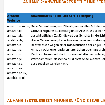
ANHANG 2: ANWENDBARES RECHT UND STRE
Amazon-
Anwendbares Recht und Streitbeilegung
Website
amazon.com.be,
Diese Vereinbarung und Streitigkeiten aller Art, die 
amazon.fr,
Großherzogtums Luxemburg unter Ausschluss seiner Kol
amazon.de,
ausschließlichen Zuständigkeit der Gerichte im Geri
audible.de,
dieser Vereinbarung kann Amazon bei einem zuständig
amazon.ie
Rechtsschutz wegen einer tatsächlichen oder angebli
amazon.it,
Amazon oder einer anderen natürlichen oder juristisc
amazon.nl,
Rechte in Bezug auf die Programminhalte besonderer,
amazon.pl,
Wert darstellen, dessen Verlust nicht ohne Weiteres e
amazon.es,
ausgeglichen werden kann.
amazon.se,
amazon.co.uk,
audible.co.uk
ANHANG 3: STEUERBESTIMMUNGEN FÜR DIE JEWEIL