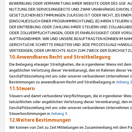
BEWERBUNG ODER VERMARKTUNG IHRER WEBSITE ODER DES GGF. AUF 
NUTZUNG DER SERVICEANGEBOTE UND ZWAR UNABHÄNGIG DAVON, O
GESETZLICHEN BESTIMMUNGEN ZULÄSSIG IST ODER NICHT, (D) EINE
(EINSCHLIESSLICH EINER PROGRAMMRICHTLINIE), (E) IHREN STEUER
DER EINTREIBUNG ODER ZAHLUNG IHRER STEUERN UND ZOLLABGAB
ODER ZOLLVERPFLICHTUNGEN, ODER (F) FAHRLÄSSIGKEIT ODER VORS
AUFTRAGNEHMER. WIR UND UNSERE BEAUFTRAGTEN KÖNNEN IM NAME
GERICHTLICHE SCHRITTE EINLEITEN UND JEDE PROZESSUALE HAND
VERTEIDIGEN, ODER UM RECHTE AUCH ZUM ZWECK DER DURCHSETZU
10.Anwendbares Recht und Streitbeilegung
Die Beilegung etwaiger Streitigkeiten, die in irgendeiner Weise mit de
angeblichen Verletzung dieser Vereinbarung), den im Rahmen dieser Ve
Geschäftsbeziehung mit uns oder unseren verbundenen Unternehmen zu
Bestimmungen zu anwendbarem Recht und Streitbeilegung in
Anhang 
11.Steuern
Steuern und damit verbundene Verpflichtungen, die in irgendeiner Wei
tatsächlichen oder angeblichen Verletzung dieser Vereinbarung), den 
Geschäftsbeziehung mit uns oder unseren verbundenen Unternehmen z
Steuerbestimmungen in
Anhang 3
.
12.Weitere Bestimmungen
Wir können von Zeit zu Zeit Mitteilungen im Zusammenhang mit dem Par