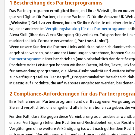
1.Beschreibung des Partnerprogramms
Das Partnerprogramm ermöglicht Ihnen, mit Ihrer Website, Ihren nutzer
(nur verfügbar für Partner, die eine Partner-ID für die Amazon UK We
„
Website
“) Geld zu verdienen, indem Sie Ihre Website mit einer der in
ist, einer anderen im
Vergütungskatalog für das Partnerprogramm
enth
Alexa Skill (über das Alexa Shopping Kit) verlinken. Entsprechende Lin
markierten Link-Formate verwenden („
Partner-Links
“).
Wenn unsere Kunden die Partner-Links anklicken oder sich damit verbi
angeboten werden, oder andere Handlungen vornehmen, können Sie eine
Partnerprogramm
näher beschrieben (und vorbehaltlich der dort festg
Produkte oder Leistungen können wir Ihnen Daten, Bilder, Texte, Linkfo
für Anwendungsprogramme, die Alexa-Funktionalität und weitere Inf
zur Verfügung stellen. Der Begriff „Programminhalte“ bezieht sich dabe
in Bezug auf Produkte, die auf Websites angeboten werden, bei denen 
2.Compliance-Anforderungen für das Partnerprog
Ihre Teilnahme am Partnerprogramm und der Bezug einer Vergütung setz
Sie sind verpflichtet, uns umgehend alle Informationen zu geben, die w
Für den Fall, dass Sie gegen diese Vereinbarung oder andere anwendba
uns zur Verfügung stehenden Rechten und Rechtsbehelfen, das Recht vo
Vergütungen ohne weitere Ankündigung (soweit nach geltendem Recht z
entsprechende Vergütungen zu haben) und zwar unabhängig davon, ob 