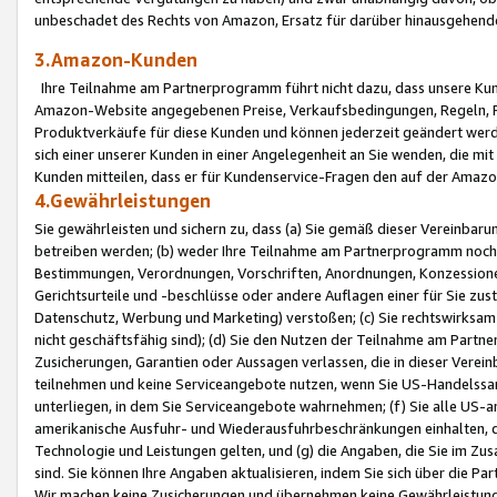
unbeschadet des Rechts von Amazon, Ersatz für darüber hinausgehen
3.Amazon-Kunden
Ihre Teilnahme am Partnerprogramm führt nicht dazu, dass unsere Kun
Amazon-Website angegebenen Preise, Verkaufsbedingungen, Regeln, Ri
Produktverkäufe für diese Kunden und können jederzeit geändert werde
sich einer unserer Kunden in einer Angelegenheit an Sie wenden, die 
Kunden mitteilen, dass er für Kundenservice-Fragen den auf der Ama
4.Gewährleistungen
Sie gewährleisten und sichern zu, dass (a) Sie gemäß dieser Vereinba
betreiben werden; (b) weder Ihre Teilnahme am Partnerprogramm noch d
Bestimmungen, Verordnungen, Vorschriften, Anordnungen, Konzessionen,
Gerichtsurteile und -beschlüsse oder andere Auflagen einer für Sie zu
Datenschutz, Werbung und Marketing) verstoßen; (c) Sie rechtswirksam 
nicht geschäftsfähig sind); (d) Sie den Nutzen der Teilnahme am Partne
Zusicherungen, Garantien oder Aussagen verlassen, die in dieser Verein
teilnehmen und keine Serviceangebote nutzen, wenn Sie US-Handelssa
unterliegen, in dem Sie Serviceangebote wahrnehmen; (f) Sie alle US
amerikanische Ausfuhr- und Wiederausfuhrbeschränkungen einhalten, 
Technologie und Leistungen gelten, und (g) die Angaben, die Sie im 
sind. Sie können Ihre Angaben aktualisieren, indem Sie sich über die 
Wir machen keine Zusicherungen und übernehmen keine Gewährleistun