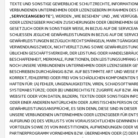
TEXTE UND SONSTIGE GEWERBLICHE SCHUTZRECHTE, INFORMATIONE
VERBUNDENEN UNTERNEHMEN ODER LIZENZGEBERN IM RAHMEN DES
„
SERVICEANGEBOTE
“), WERDEN „WIE BESEHEN“ UND „WIE VERFÜ
ODER LIZENZGEBER MACHEN ZUSICHERUNGEN ODER ÜBERNEHMEN GEW
GESETZLICH ODER IN SONSTIGER WEISE, IN BEZUG AUF DIE SERVI
SCHLIESSEN JEGLICHE GEWÄHRLEISTUNGEN IN BEZUG AUF DIE SERVI
GEWÄHRLEISTUNGEN BEZÜGLICH RECHTSMÄNGELN, MARKTGÄNGIGKEIT
VERWENDUNGSZWECK, NICHTVERLETZUNG SOWIE GEWÄHRLEISTUNGEN 
ÜBLICHEN GESCHÄFTSVERKEHR, DER LEISTUNG ODER HANDELSBRÄUCH
BESCHAFFENHEIT, MERKMALE, FUNKTIONEN, DEN LEISTUNGSUMFANG 
NOCH UNSERE VERBUNDENEN UNTERNEHMEN ODER LIZENZGEBER GEWÄ
BESCHRIEBEN DURCHGÄNGIG BZW. AUF BESTIMMTE ART UND WEISE
KORREKT, FEHLERFREI ODER FREI VON SCHÄDLICHEN KOMPONENTEN
HAFTEN FÜR: (A) FEHLER, UNGENAUIGKEITEN, VIREN, SCHADSOFTW
SYSTEMABSTÜRZE; ODER (B) UNBERECHTIGTE ZUGRIFFE AUF BZW. 
WEBSITE ODER VON DATEN, BILDERN, TEXTEN ODER SONSTIGEN INF
ODER EINER ANDEREN NATÜRLICHEN ODER JURISTISCHEN PERSON OD
GEWÄHRLEISTUNGSANSPRÜCHE, ES SEIN DENN, DIESE SIND IN DIES
UNSERE VERBUNDENEN UNTERNEHMEN ODER LIZENZGEBER FÜR EN
AUFGRUND (X) DES VERLUSTS VON VORAUSSICHTLICHEN GEWINNEN
VORTEILEN SOWIE (Y) VON INVESTITIONEN, AUFWENDUNGEN ODER VE
PARTNERPROGRAMM VORNEHMEN BZW. ÜBERNEHMEN ODER (Z) DER 