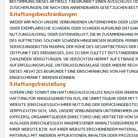
BESTIMMUNG DIESES ARTIKELS 7 BEGRÜNDET EINEN AUSSCHLUSS 
ZUSICHERUNGEN, DIE NACH DEN ANWENDBAREN GESETZLICHEN BE
8.Haftungsbeschränkungen
WEDER WIR NOCH UNSERE VERBUNDENEN UNTERNEHMEN ODER LIZEN
ODER EXEMPLARISCHE SCHÄDEN ODER SCHÄDEN AUFGRUND ENTGANG
NUTZUNGSAUSFALL ODER DATENVERLUST, DIE IM ZUSAMMENHANG MI
DES AUFTRETENS SOLCHER SCHÄDEN HINGEWIESEN WURDEN. FERN
SERVICEANGEBOTEN MAXIMAL DER HÖHE DES GESAMTBETRAGS DER 
ZEITPUNKT DES EREIGNISSES, DAS ZU DEM ZULETZT ENTSTANDENE
ZAHLENDEN VERGÜTUNGEN. SIE VERZICHTEN HIERMIT AUF ETWAIGE 
AUF ERFÜLLUNGSKLAGE, UNTERLASSUNGSKLAGE ODER ANDERE RECHT
DIESES ABSATZES BEGRÜNDET EINE EINSCHRÄNKUNG VON HAFTUNG
EINGESCHRÄNKT WERDEN KÖNNEN.
9.Haftungsfreistellung
SOFERN UND SOWEIT EIN HAFTUNGSAUSSCHLUSS NACH DEN ANWENDB
HAFTUNG FÜR ANGELEGENHEITEN AUS, DIE UNMITTELBAR ODER MITT
WEBSITE (EINSCHLIESSLICH IHRER NUTZUNG DER SERVICEANGEBOTE)
VERPFLICHTEN SICH, UNS, UNSERE VERBUNDENEN UNTERNEHMEN UN
(OFFICERS), ORGANMITGLIEDER (DIRECTORS) UND VERTRETER VON 
AUSLAGEN (EINSCHLIESSLICH ANGEMESSENER ANWALTSGEBÜHREN) FR
IHRER WEBSITE BZW. AUF IHRER WEBSITE ERSCHEINENDEM MATERIAL
MATERIALS MIT ANDEREN APPLIKATIONEN, INHALTEN ODER PROZESSE