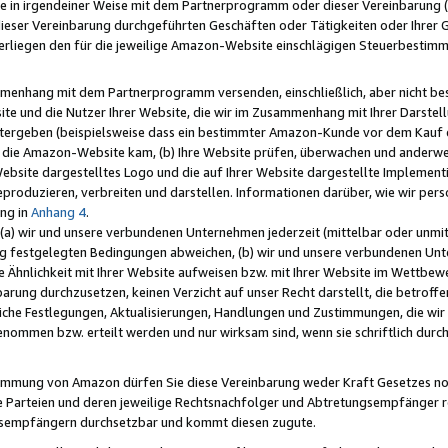
e in irgendeiner Weise mit dem Partnerprogramm oder dieser Vereinbarung (ei
ieser Vereinbarung durchgeführten Geschäften oder Tätigkeiten oder Ihrer 
liegen den für die jeweilige Amazon-Website einschlägigen Steuerbestim
mmenhang mit dem Partnerprogramm versenden, einschließlich, aber nicht be
site und die Nutzer Ihrer Website, die wir im Zusammenhang mit Ihrer Darst
itergeben (beispielsweise dass ein bestimmter Amazon-Kunde vor dem Kauf
uf die Amazon-Website kam, (b) Ihre Website prüfen, überwachen und anderwei
r Website dargestelltes Logo und die auf Ihrer Website dargestellte Impleme
reproduzieren, verbreiten und darstellen. Informationen darüber, wie wir per
ng in
Anhang 4
.
 (a) wir und unsere verbundenen Unternehmen jederzeit (mittelbar oder unmit
ng festgelegten Bedingungen abweichen, (b) wir und unsere verbundenen Unte
 Ähnlichkeit mit Ihrer Website aufweisen bzw. mit Ihrer Website im Wettbewer
barung durchzusetzen, keinen Verzicht auf unser Recht darstellt, die betrof
liche Festlegungen, Aktualisierungen, Handlungen und Zustimmungen, die wi
enommen bzw. erteilt werden und nur wirksam sind, wenn sie schriftlich dur
stimmung von Amazon dürfen Sie diese Vereinbarung weder Kraft Gesetzes no
die Parteien und deren jeweilige Rechtsnachfolger und Abtretungsempfänger 
ngsempfängern durchsetzbar und kommt diesen zugute.