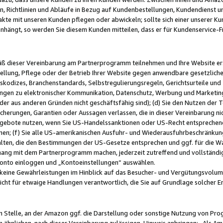
, Richtlinien und Abläufe in Bezug auf Kundenbestellungen, Kundendienst 
kte mit unseren Kunden pflegen oder abwickeln; sollte sich einer unserer Ku
nhängt, so werden Sie diesem Kunden mitteilen, dass er für Kundenservic
emäß dieser Vereinbarung am Partnerprogramm teilnehmen und Ihre Website er
ellung, Pflege oder der Betrieb Ihrer Website gegen anwendbare gesetzlich
skodizes, Branchenstandards, Selbstregulierungsregeln, Gerichtsurteile und 
ngen zu elektronischer Kommunikation, Datenschutz, Werbung und Marketing)
 oder aus anderen Gründen nicht geschäftsfähig sind); (d) Sie den Nutzen de
cherungen, Garantien oder Aussagen verlassen, die in dieser Vereinbarung nich
gebote nutzen, wenn Sie US-Handelssanktionen oder US-Recht entsprechen
men; (f) Sie alle US-amerikanischen Ausfuhr- und Wiederausfuhrbeschränkun
ten, die den Bestimmungen der US-Gesetze entsprechen und ggf. für die Wa
hang mit dem Partnerprogramm machen, jederzeit zutreffend und vollständig 
 Konto einloggen und „Kontoeinstellungen“ auswählen.
keine Gewährleistungen im Hinblick auf das Besucher- und Vergütungsvolu
icht für etwaige Handlungen verantwortlich, die Sie auf Grundlage solcher
en Stelle, an der Amazon ggf. die Darstellung oder sonstige Nutzung von Pr
 ähnlichen, nach dieser Vereinbarung zulässigen, Hinweis anbringen: „Als Ama