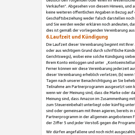
Verkäufen“. Abgesehen von diesem Hinweis, und a
keine weiteren öffentlichen Angaben in Bezug au
Geschäftsbeziehung weder falsch darstellen noch a
und Sie werden weder erklären noch andeuten, dass
dies ist gemäß der vorliegenden Vereinbarung ausd
6.Laufzeit und Kündigung
Die Laufzeit dieser Vereinbarung beginnt mit Ihre
oder aus wichtigem Grund durch schriftliche Kündi
Gerichtswegs), wobei eine solche Kündigung siebe
Ihrem Konto einloggen und unter „Kontoeinstellu
Ferner können wir diese Vereinbarung jederzeit aus
dieser Vereinbarung erheblich verletzen; (b) wenn
Tagen nach unserer Benachrichtigung an Sie behe
Teilnahme am Partnerprogramm ausgesetzt sein kö
wenn wir der Meinung sind, dass die Marke oder 
Meinung sind, dass Amazon im Zusammenhang mit d
zum Steuereinbehalt unterliegt oder künftig unter
sind oder gemeinsam mit Ihnen agieren, bereits in
Partnerprogramm in der allgemein angebotenen Fo
der Ziffer 5 und jeder Verstoß gegen die Programm
Wir dürfen angefallene und noch nicht ausgezahlt