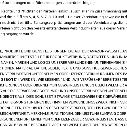
ge Stornierungen oder Rücksendungen zu berücksichtigen).
 Rechte und Pflichten der Parteien, einschließlich aller im Zusammenhang m
 die in Ziffern 3, 4, 5, 6, 7, 8, 10 und 11 dieser Vereinbarung sowie die in
er noch nicht erfüllte Zahlungsverpflichtungen aus dieser Vereinbarung, die
arteien nicht von den bereits entstandenen Verbindlichkeiten aus dieser Ver
gung begangen wurde.
 PRODUKTE UND DIENSTLEISTUNGEN, DIE AUF DER AMAZON-WEBSITE AN
GRAMMIERSCHNITTSTELLE FÜR PRODUKTWERBUNG, DATENFEEDS UND INH
-NAMEN, MARKEN UND LOGOS UNSERER VERBUNDENEN UNTERNEHMEN (EIN
IONEN, MATERIAL, DATEN, BILDER, TEXTE UND SONSTIGE GEWERBLICHE 
EREN VERBUNDENEN UNTERNEHMEN ODER LIZENZGEBERN IM RAHMEN DES 
NGEBOTE
“), WERDEN „WIE BESEHEN“ UND „WIE VERFÜGBAR“ BEREITGEST
CHERUNGEN ODER ÜBERNEHMEN GEWÄHRLEISTUNGEN GLEICH WELCHER AR
ZUG AUF DIE SERVICEANGEBOTE. WIR UND UNSERE VERBUNDENEN UNTERNEH
ANGEBOTE AUS; DIES SCHLIESST ETWAIGE STILLSCHWEIGENDE GEWÄHRLE
LITÄT, EIGNUNG FÜR EINEN BESTIMMTEN VERWENDUNGSZWECK, NICHTVER
OGENHEITEN, DEM ÜBLICHEN GESCHÄFTSVERKEHR, DER LEISTUNG ODER H
 BESCHAFFENHEIT, MERKMALE, FUNKTIONEN, DEN LEISTUNGSUMFANG ODER
VERBUNDENEN UNTERNEHMEN ODER LIZENZGEBER GEWÄHRLEISTEN, DASS D
HGÄNGIG BZW. AUF BESTIMMTE ART UND WEISE FUNKTIONIEREN WERDEN 