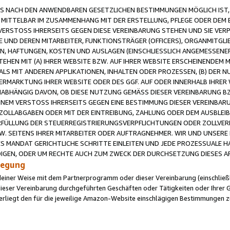
 NACH DEN ANWENDBAREN GESETZLICHEN BESTIMMUNGEN MÖGLICH IST, S
MITTELBAR IM ZUSAMMENHANG MIT DER ERSTELLUNG, PFLEGE ODER DEM BE
ERSTOSS IHRERSEITS GEGEN DIESE VEREINBARUNG STEHEN UND SIE VERP
UND DEREN MITARBEITER, FUNKTIONSTRÄGER (OFFICERS), ORGANMITGLI
N, HAFTUNGEN, KOSTEN UND AUSLAGEN (EINSCHLIESSLICH ANGEMESSENE
HEN MIT (A) IHRER WEBSITE BZW. AUF IHRER WEBSITE ERSCHEINENDEM M
LS MIT ANDEREN APPLIKATIONEN, INHALTEN ODER PROZESSEN, (B) DER 
RMARKTUNG IHRER WEBSITE ODER DES GGF. AUF ODER INNERHALB IHRER W
ABHÄNGIG DAVON, OB DIESE NUTZUNG GEMÄSS DIESER VEREINBARUNG B
EINEM VERSTOSS IHRERSEITS GEGEN EINE BESTIMMUNG DIESER VEREINBARU
D ZOLLABGABEN ODER MIT DER EINTREIBUNG, ZAHLUNG ODER DEM AUSBLEI
FÜLLUNG DER STEUERREGISTRIERUNGSVERPFLICHTUNGEN ODER ZOLLVERPF
W. SEITENS IHRER MITARBEITER ODER AUFTRAGNEHMER. WIR UND UNSERE
ES MANDAT GERICHTLICHE SCHRITTE EINLEITEN UND JEDE PROZESSUALE 
GEN, ODER UM RECHTE AUCH ZUM ZWECK DER DURCHSETZUNG DIESES AR
ilegung
endeiner Weise mit dem Partnerprogramm oder dieser Vereinbarung (einschließl
ieser Vereinbarung durchgeführten Geschäften oder Tätigkeiten oder Ihrer 
iegt den für die jeweilige Amazon-Website einschlägigen Bestimmungen z