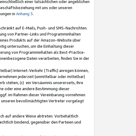
nschließlich einer tatsächlichen oder angeblichen
Geschäftsbeziehung mit uns oder unseren
mungen in
Anhang 3
.
schränkt auf E-Mails, Push- und SMS-Nachrichten.
ellung von Partner-Links und Programminhalten
 eines Produkts auf der Amazon-Website über
tig untersuchen, um die Einhaltung dieser
ntierung von Programminhalten als Best-Practice-
sonenbezogene Daten verarbeiten, finden Sie in der
telbar) Internet-Verkehr (Traffic) anregen können,
rnehmen jederzeit (unmittelbar oder mittelbar)
b stehen, (c) ein Versäumnis unsererseits, Ihre
fene oder eine andere Bestimmung dieser
r ggf. im Rahmen dieser Vereinbarung vornehmen
ch unseren bevollmächtigten Vertreter vorgelegt
ch auf andere Weise abtreten. Vorbehaltlich
rechtlich bindend, gegenüber den Parteien und