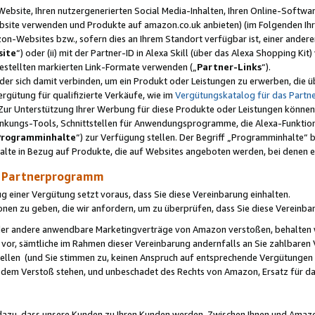
ebsite, Ihren nutzergenerierten Social Media-Inhalten, Ihren Online-Softwar
ebsite verwenden und Produkte auf amazon.co.uk anbieten) (im Folgenden Ihr
-Websites bzw., sofern dies an Ihrem Standort verfügbar ist, einer ander
ite
“) oder (ii) mit der Partner-ID in Alexa Skill (über das Alexa Shopping Ki
estellten markierten Link-Formate verwenden („
Partner-Links
“).
oder sich damit verbinden, um ein Produkt oder Leistungen zu erwerben, di
gütung für qualifizierte Verkäufe, wie im
Vergütungskatalog für das Part
Zur Unterstützung Ihrer Werbung für diese Produkte oder Leistungen können w
linkungs-Tools, Schnittstellen für Anwendungsprogramme, die Alexa-Funktion
Programminhalte
“) zur Verfügung stellen. Der Begriff „Programminhalte“ be
halte in Bezug auf Produkte, die auf Websites angeboten werden, bei denen 
as Partnerprogramm
einer Vergütung setzt voraus, dass Sie diese Vereinbarung einhalten.
ionen zu geben, die wir anfordern, um zu überprüfen, dass Sie diese Vereinba
oder andere anwendbare Marketingverträge von Amazon verstoßen, behalten w
 vor, sämtliche im Rahmen dieser Vereinbarung andernfalls an Sie zahlbare
tellen (und Sie stimmen zu, keinen Anspruch auf entsprechende Vergütungen
 dem Verstoß stehen, und unbeschadet des Rechts von Amazon, Ersatz für 
azu, dass unsere Kunden zu Ihren Kunden werden. Zwischen Ihnen und Amaz