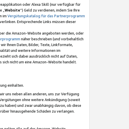
eapplikation oder Alexa Skill (nur verfügbar für
e „
Website
“) Geld zu verdienen, indem Sie Ihre
en im
Vergütungskatalog für das Partnerprogramm
t) verlinken. Entsprechende Links müssen dieser
e über die Amazon-Website angeboten werden, oder
nerprogramm
näher beschrieben (und vorbehaltlich
ir Ihnen Daten, Bilder, Texte, Linkformate,
alität und weitere Informationen im
zieht sich dabei ausdrücklich nicht auf Daten,
es sich nicht um eine Amazon-Website handelt.
rung einhalten.
ir uns neben allen anderen, uns zur Verfügung
n Vergütungen ohne weitere Ankündigung (soweit
 zu haben) und zwar unabhängig davon, ob diese
darüber hinausgehende Schäden zu verlangen.
on gelten alle auf der Amazon-Website