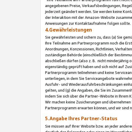
angegebenen Preise, Verkaufsbedingungen, Regeln
jederzeit geändert werden. Sie werden keine Konta
der Interaktion mit der Amazon-Website zusamme
Anweisungen zur Kontaktaufnahme folgen sollte.
4.Gewährleistungen
Sie gewährleisten und sichern zu, dass (a) Sie g
Ihre Teilnahme am Partnerprogramm noch die Erst
Anordnungen, Konzessionen, Richtlinien, Verhalten
zuständigen Behörde (einschließlich der Bestimmu
abschließen dürfen (also z. B. nicht minderjährig
eigenständig geprüft haben und sich nicht auf Zusi
Partnerprogramm teilnehmen und keine Servicean
unterliegen, in dem Sie Serviceangebote wahrneh
Ausfuhr- und Wiederausfuhrbeschränkungen einhal
gelten, und (g) die Angaben, die Sie im Zusammen
indem Sie sich über die Partner-Website in Ihrem
Wir machen keine Zusicherungen und übernehmen 
Partnerprogramm erwarten können, und wir sind n
5.Angabe Ihres Partner-Status
Sie müssen auf Ihrer Website bzw. an jeder ander
deutlich den folgenden oder einen im Wesentlichen