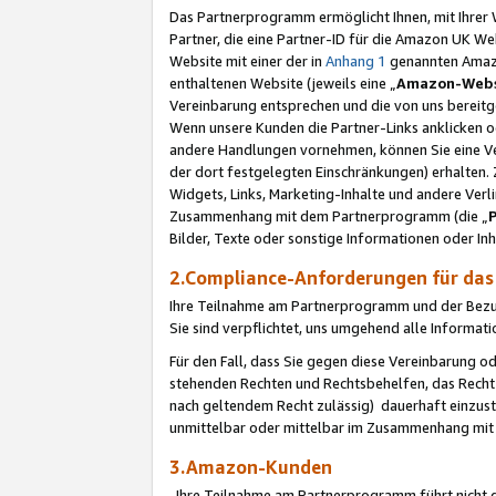
Das Partnerprogramm ermöglicht Ihnen, mit Ihrer W
Partner, die eine Partner-ID für die Amazon UK W
Website mit einer der in
Anhang 1
genannten Amazon
enthaltenen Website (jeweils eine „
Amazon-Webs
Vereinbarung entsprechen und die von uns bereitg
Wenn unsere Kunden die Partner-Links anklicken 
andere Handlungen vornehmen, können Sie eine Ver
der dort festgelegten Einschränkungen) erhalten. 
Widgets, Links, Marketing-Inhalte und andere Ver
Zusammenhang mit dem Partnerprogramm (die „
Bilder, Texte oder sonstige Informationen oder In
2.Compliance-Anforderungen für d
Ihre Teilnahme am Partnerprogramm und der Bezug 
Sie sind verpflichtet, uns umgehend alle Informat
Für den Fall, dass Sie gegen diese Vereinbarung 
stehenden Rechten und Rechtsbehelfen, das Recht
nach geltendem Recht zulässig) dauerhaft einzus
unmittelbar oder mittelbar im Zusammenhang mit
3.Amazon-Kunden
Ihre Teilnahme am Partnerprogramm führt nicht d