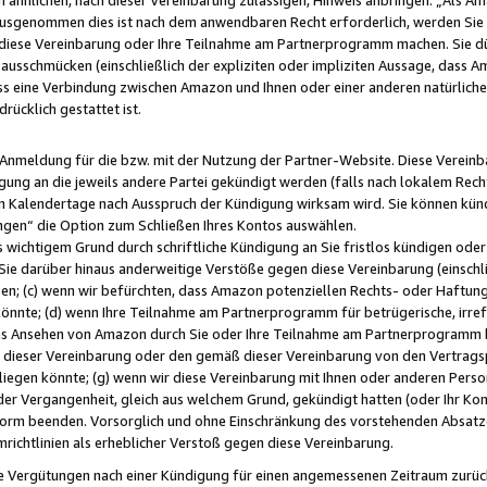
usgenommen dies ist nach dem anwendbaren Recht erforderlich, werden Sie 
f diese Vereinbarung oder Ihre Teilnahme am Partnerprogramm machen. Sie d
usschmücken (einschließlich der expliziten oder impliziten Aussage, dass A
 eine Verbindung zwischen Amazon und Ihnen oder einer anderen natürlichen 
rücklich gestattet ist.
r Anmeldung für die bzw. mit der Nutzung der Partner-Website. Diese Vereinb
gung an die jeweils andere Partei gekündigt werden (falls nach lokalem Rech
n Kalendertage nach Ausspruch der Kündigung wirksam wird. Sie können kündi
ngen“ die Option zum Schließen Ihres Kontos auswählen.
 wichtigem Grund durch schriftliche Kündigung an Sie fristlos kündigen oder I
 Sie darüber hinaus anderweitige Verstöße gegen diese Vereinbarung (einschli
ben; (c) wenn wir befürchten, dass Amazon potenziellen Rechts- oder Haftu
nnte; (d) wenn Ihre Teilnahme am Partnerprogramm für betrügerische, irref
das Ansehen von Amazon durch Sie oder Ihre Teilnahme am Partnerprogramm b
ieser Vereinbarung oder den gemäß dieser Vereinbarung von den Vertragspa
liegen könnte; (g) wenn wir diese Vereinbarung mit Ihnen oder anderen Perso
 der Vergangenheit, gleich aus welchem Grund, gekündigt hatten (oder Ihr Ko
rm beenden. Vorsorglich und ohne Einschränkung des vorstehenden Absatzes
richtlinien als erheblicher Verstoß gegen diese Vereinbarung.
e Vergütungen nach einer Kündigung für einen angemessenen Zeitraum zurückb