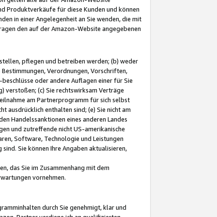
und Produktverkäufe für diese Kunden und können
nden in einer Angelegenheit an Sie wenden, die mit
e-Fragen den auf der Amazon-Website angegebenen
stellen, pflegen und betreiben werden; (b) weder
e Bestimmungen, Verordnungen, Vorschriften,
-beschlüsse oder andere Auflagen einer für Sie
 verstoßen; (c) Sie rechtswirksam Verträge
r Teilnahme am Partnerprogramm für sich selbst
t ausdrücklich enthalten sind; (e) Sie nicht am
den Handelssanktionen eines anderen Landes
gen und zutreffende nicht US-amerikanische
ren, Software, Technologie und Leistungen
sind. Sie können Ihre Angaben aktualisieren,
men, das Sie im Zusammenhang mit dem
 Erwartungen vornehmen.
ogramminhalten durch Sie genehmigt, klar und
zon-Partner verdiene ich an qualifizierten