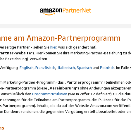
nahme am Amazon-Partnerprogramm
rzeitige Partner - sehen Sie
hier
, was sich geändert hat).
Partner-Website
“). Hier können Sie Ihre Marketing-Partner-Beziehung zu d
iche Bezeichnung) verwalten.
Verfügung :
Englisch
,
Französisch
,
Italienisch
,
Spanisch
und
Polnisch
. Im Fall
erem Marketing-Partner-Programm (das „
Partnerprogramm
“) teilnehmen od
on-Partnerprogramm (diese „
Vereinbarung
“) ohne Änderungen akzeptieren
 einschließlich den
Programmrichtlinien
(wie in Ziffer 12 definiert) zu, die 
raussetzungen für die Teilnahme am Partnerprogramm, die IP-Lizenz für das
s Partnerprogramm). Inhalte, die du auf der Website Amazon.com veröffentl
n Kundenrezensionen, die gegen eine Vergütung erstellt, bearbeitet oder ent
mms