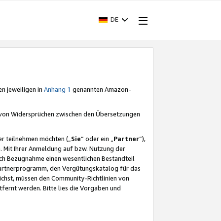
DE
en jeweiligen in
Anhang 1
genannten Amazon-
e von Widersprüchen zwischen den Übersetzungen
er teilnehmen möchten („
Sie
“ oder ein „
Partner
“),
. Mit Ihrer Anmeldung auf bzw. Nutzung der
durch Bezugnahme einen wesentlichen Bestandteil
 Partnerprogramm, den Vergütungskatalog für das
ichst, müssen den Community-Richtlinien von
fernt werden. Bitte lies die Vorgaben und