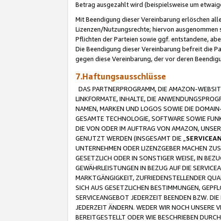
Betrag ausgezahlt wird (beispielsweise um etwai
Mit Beendigung dieser Vereinbarung erlöschen alle
Lizenzen/Nutzungsrechte; hiervon ausgenommen sind
Pflichten der Parteien sowie ggf. entstandene, ab
Die Beendigung dieser Vereinbarung befreit die P
gegen diese Vereinbarung, der vor deren Beendi
7.Haftungsausschlüsse
DAS PARTNERPROGRAMM, DIE AMAZON-WEBSITE,
LINKFORMATE, INHALTE, DIE ANWENDUNGSPRO
NAMEN, MARKEN UND LOGOS SOWIE DIE DOMAIN
GESAMTE TECHNOLOGIE, SOFTWARE SOWIE FUNKT
DIE VON ODER IM AUFTRAG VON AMAZON, UNS
GENUTZT WERDEN (INSGESAMT DIE „
SERVICEA
UNTERNEHMEN ODER LIZENZGEBER MACHEN ZUSI
GESETZLICH ODER IN SONSTIGER WEISE, IN BE
GEWÄHRLEISTUNGEN IN BEZUG AUF DIE SERVICE
MARKTGÄNGIGKEIT, ZUFRIEDENSTELLENDER QUA
SICH AUS GESETZLICHEN BESTIMMUNGEN, GEPFL
SERVICEANGEBOT JEDERZEIT BEENDEN BZW. DIE
JEDERZEIT ÄNDERN. WEDER WIR NOCH UNSERE 
BEREITGESTELLT ODER WIE BESCHRIEBEN DURC