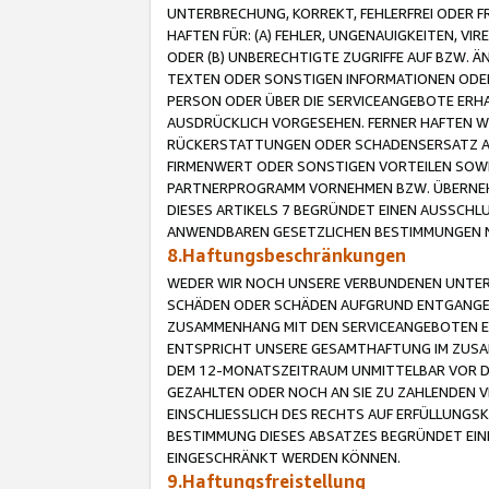
UNTERBRECHUNG, KORREKT, FEHLERFREI ODER 
HAFTEN FÜR: (A) FEHLER, UNGENAUIGKEITEN, 
ODER (B) UNBERECHTIGTE ZUGRIFFE AUF BZW. 
TEXTEN ODER SONSTIGEN INFORMATIONEN ODER 
PERSON ODER ÜBER DIE SERVICEANGEBOTE ERHA
AUSDRÜCKLICH VORGESEHEN. FERNER HAFTEN 
RÜCKERSTATTUNGEN ODER SCHADENSERSATZ AU
FIRMENWERT ODER SONSTIGEN VORTEILEN SOWIE
PARTNERPROGRAMM VORNEHMEN BZW. ÜBERNEHM
DIESES ARTIKELS 7 BEGRÜNDET EINEN AUSSCH
ANWENDBAREN GESETZLICHEN BESTIMMUNGEN 
8.Haftungsbeschränkungen
WEDER WIR NOCH UNSERE VERBUNDENEN UNTERN
SCHÄDEN ODER SCHÄDEN AUFGRUND ENTGANGENE
ZUSAMMENHANG MIT DEN SERVICEANGEBOTEN EN
ENTSPRICHT UNSERE GESAMTHAFTUNG IM ZUSAM
DEM 12-MONATSZEITRAUM UNMITTELBAR VOR DE
GEZAHLTEN ODER NOCH AN SIE ZU ZAHLENDEN V
EINSCHLIESSLICH DES RECHTS AUF ERFÜLLUNGS
BESTIMMUNG DIESES ABSATZES BEGRÜNDET EI
EINGESCHRÄNKT WERDEN KÖNNEN.
9.Haftungsfreistellung