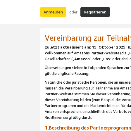
Anmelden
Registrieren
oder
Vereinbarung zur Teil
zuletzt aktualisiert am
:
15. Oktober 2025
(De
Willkommen auf Amazons Partner-Website (die „
Gesellschaften („
Amazon
“ oder „
uns
“ oder ähnl
Übersetzungen stehen in folgenden Sprachen zur 
gilt die englische Fassung.
Natürliche oder juristische Personen, die an uns
müssen die Vereinbarung zur Teilnahme am Amaz
Partner-Website stimmen Sie dieser Vereinbarung,
dieser Vereinbarung bilden (zum Beispiel die Vo
Partnerprogramm und die Markenrichtlinien für da
Amazon entsprechen, einschließlich des Verbots vo
Richtlinien sorgfältig durch.
1.Beschreibung des Partnerprogra