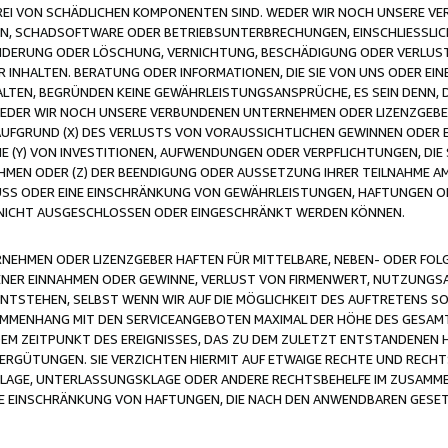
FREI VON SCHÄDLICHEN KOMPONENTEN SIND. WEDER WIR NOCH UNSERE 
VIREN, SCHADSOFTWARE ODER BETRIEBSUNTERBRECHUNGEN, EINSCHLIESSL
ÄNDERUNG ODER LÖSCHUNG, VERNICHTUNG, BESCHÄDIGUNG ODER VERLUST 
INHALTEN. BERATUNG ODER INFORMATIONEN, DIE SIE VON UNS ODER EIN
LTEN, BEGRÜNDEN KEINE GEWÄHRLEISTUNGSANSPRÜCHE, ES SEIN DENN, DI
WEDER WIR NOCH UNSERE VERBUNDENEN UNTERNEHMEN ODER LIZENZGEBE
FGRUND (X) DES VERLUSTS VON VORAUSSICHTLICHEN GEWINNEN ODER 
 (Y) VON INVESTITIONEN, AUFWENDUNGEN ODER VERPFLICHTUNGEN, DIE 
EN ODER (Z) DER BEENDIGUNG ODER AUSSETZUNG IHRER TEILNAHME A
LUSS ODER EINE EINSCHRÄNKUNG VON GEWÄHRLEISTUNGEN, HAFTUNGEN O
NICHT AUSGESCHLOSSEN ODER EINGESCHRÄNKT WERDEN KÖNNEN.
EHMEN ODER LIZENZGEBER HAFTEN FÜR MITTELBARE, NEBEN- ODER FOL
R EINNAHMEN ODER GEWINNE, VERLUST VON FIRMENWERT, NUTZUNGSAU
TSTEHEN, SELBST WENN WIR AUF DIE MÖGLICHKEIT DES AUFTRETENS S
MENHANG MIT DEN SERVICEANGEBOTEN MAXIMAL DER HÖHE DES GESAMT
M ZEITPUNKT DES EREIGNISSES, DAS ZU DEM ZULETZT ENTSTANDENEN 
ERGÜTUNGEN. SIE VERZICHTEN HIERMIT AUF ETWAIGE RECHTE UND RECHT
KLAGE, UNTERLASSUNGSKLAGE ODER ANDERE RECHTSBEHELFE IM ZUSAMME
NE EINSCHRÄNKUNG VON HAFTUNGEN, DIE NACH DEN ANWENDBAREN GESE