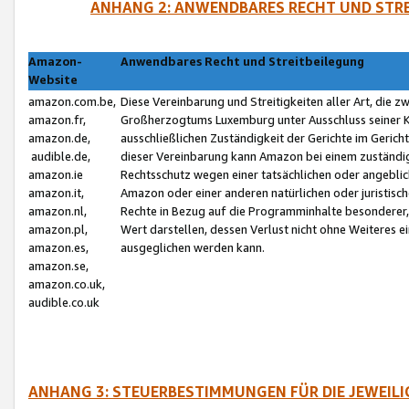
ANHANG 2: ANWENDBARES RECHT UND STRE
Amazon-
Anwendbares Recht und Streitbeilegung
Website
amazon.com.be,
Diese Vereinbarung und Streitigkeiten aller Art, die 
amazon.fr,
Großherzogtums Luxemburg unter Ausschluss seiner Kol
amazon.de,
ausschließlichen Zuständigkeit der Gerichte im Geri
audible.de,
dieser Vereinbarung kann Amazon bei einem zuständig
amazon.ie
Rechtsschutz wegen einer tatsächlichen oder angebli
amazon.it,
Amazon oder einer anderen natürlichen oder juristisc
amazon.nl,
Rechte in Bezug auf die Programminhalte besonderer,
amazon.pl,
Wert darstellen, dessen Verlust nicht ohne Weiteres e
amazon.es,
ausgeglichen werden kann.
amazon.se,
amazon.co.uk,
audible.co.uk
ANHANG 3: STEUERBESTIMMUNGEN FÜR DIE JEWEIL