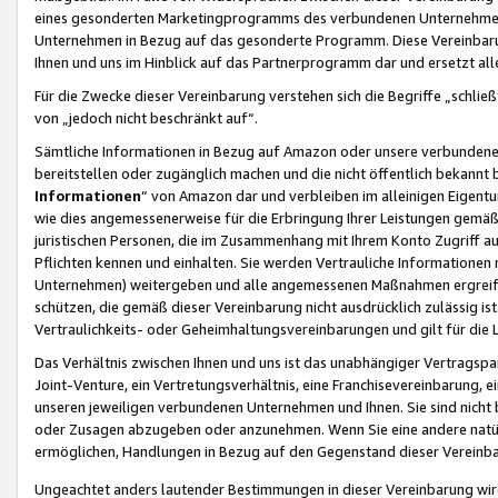
eines gesonderten Marketingprogramms des verbundenen Unternehmens
Unternehmen in Bezug auf das gesonderte Programm. Diese Vereinbarung
Ihnen und uns im Hinblick auf das Partnerprogramm dar und ersetzt al
Für die Zwecke dieser Vereinbarung verstehen sich die Begriffe „schließ
von „jedoch nicht beschränkt auf“.
Sämtliche Informationen in Bezug auf Amazon oder unsere verbunde
bereitstellen oder zugänglich machen und die nicht öffentlich bekannt bz
Informationen
“ von Amazon dar und verbleiben im alleinigen Eigent
wie dies angemessenerweise für die Erbringung Ihrer Leistungen gemäß d
juristischen Personen, die im Zusammenhang mit Ihrem Konto Zugriff au
Pflichten kennen und einhalten. Sie werden Vertrauliche Informationen 
Unternehmen) weitergeben und alle angemessenen Maßnahmen ergreifen
schützen, die gemäß dieser Vereinbarung nicht ausdrücklich zulässig is
Vertraulichkeits- oder Geheimhaltungsvereinbarungen und gilt für die
Das Verhältnis zwischen Ihnen und uns ist das unabhängiger Vertragspa
Joint-Venture, ein Vertretungsverhältnis, eine Franchisevereinbarung, 
unseren jeweiligen verbundenen Unternehmen und Ihnen. Sie sind ni
oder Zusagen abzugeben oder anzunehmen. Wenn Sie eine andere natürli
ermöglichen, Handlungen in Bezug auf den Gegenstand dieser Vereinbar
Ungeachtet anders lautender Bestimmungen in dieser Vereinbarung wird