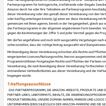
Partnerprogramm für betrügerische, irreführende oder illegale Zwecke
Amazon durch Sie oder Ihre Teilnahme am Partnerprogramm beschädig
dieser Vereinbarung oder den gemäß dieser Vereinbarung von den Vertr
oder künftig unterliegen könnte; (g) wenn wir diese Vereinbarung mit I
gemeinsam mit Ihnen agieren, bereits in der Vergangenheit, gleich aus
das Partnerprogramm in der allgemein angebotenen Form beenden. Vors
gegen die Bestimmungen der Ziffer 5 und jeder Verstoß gegen die Prog
Wir dürfen angefallene und noch nicht ausgezahlte Vergütungen nach 
sicherzustellen, dass der richtige Betrag ausgezahlt wird (beispielsw
Mit Beendigung dieser Vereinbarung erlöschen alle Rechte und Pflichte
eingeräumten Lizenzen/Nutzungsrechte; hiervon ausgenommen sind die in 
Programmrichtlinien festgelegten Rechte und Pflichten der Parteien sow
Vereinbarung, die nach Beendigung dieser Vereinbarung fortbestehen. D
entstandenen Verbindlichkeiten aus dieser Vereinbarung und der Haft
begangen wurde.
7.Haftungsausschlüsse
DAS PARTNERPROGRAMM, DIE AMAZON-WEBSITE, PRODUKTE UND DI
PARTNER-LINKS, LINKFORMATE, INHALTE, DIE ANWENDUNGSPROGR
PRODUKTWERBUNG, UNSERE DOMAIN-NAMEN, MARKEN UND LOGOS S
UNTERNEHMEN (EINSCHLIESSLICH DER AMAZON-MARKEN) UND DIE GE