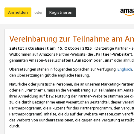
Anmelden
Registrieren
oder
Vereinbarung zur Teilnahme am 
zuletzt aktualisiert am
:
15. Oktober 2025
(Derzeitige Partner - 
Willkommen auf Amazons Partner-Website (die „
Partner-Website
“)
genannten Amazon-Gesellschaften („
Amazon
“ oder „
uns
“ oder ähnli
Übersetzungen stehen in folgenden Sprachen zur Verfügung :
Englisch
,
den Übersetzungen gilt die englische Fassung.
Natürliche oder juristische Personen, die an unserem Marketing-Partn
oder ein „
Partner
“), müssen die Vereinbarung zur Teilnahme am Ama
Ihrer Anmeldung auf bzw. Nutzung der Partner-Website stimmen Sie die
zu, die durch Bezugnahme einen wesentlichen Bestandteil dieser Verei
Partnerprogramm, die IP-Lizenz für das Partnerprogramm, den Vergütu
Partnerprogramm). Inhalte, die du auf der Website Amazon.com veröffe
des Verbots von Kundenrezensionen, die gegen eine Vergütung erstellt, 
durch.