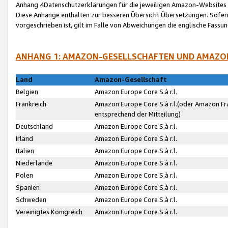
Anhang 4Datenschutzerklärungen für die jeweiligen Amazon-Websites
Diese Anhänge enthalten zur besseren Übersicht Übersetzungen. Sofe
vorgeschrieben ist, gilt im Falle von Abweichungen die englische Fass
ANHANG 1: AMAZON-GESELLSCHAFTEN UND AMAZO
Land
Amazon-Gesellschaft
Belgien
Amazon Europe Core S.à r.l.
Frankreich
Amazon Europe Core S.à r.l.(oder Amazon Fr
entsprechend der Mitteilung)
Deutschland
Amazon Europe Core S.à r.l.
Irland
Amazon Europe Core S.à r.l.
Italien
Amazon Europe Core S.à r.l.
Niederlande
Amazon Europe Core S.à r.l.
Polen
Amazon Europe Core S.à r.l.
Spanien
Amazon Europe Core S.à r.l.
Schweden
Amazon Europe Core S.à r.l.
Vereinigtes Königreich
Amazon Europe Core S.à r.l.