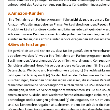
unbeschadet des Rechts von Amazon, Ersatz für darüber hinausgehen
3.Amazon-Kunden
Ihre Teilnahme am Partnerprogramm führt nicht dazu, dass unsere Kun
Amazon-Website angegebenen Preise, Verkaufsbedingungen, Regeln, Ri
Produktverkäufe für diese Kunden und können jederzeit geändert werde
sich einer unserer Kunden in einer Angelegenheit an Sie wenden, die 
Kunden mitteilen, dass er für Kundenservice-Fragen den auf der Ama
4.Gewährleistungen
Sie gewährleisten und sichern zu, dass (a) Sie gemäß dieser Vereinba
betreiben werden; (b) weder Ihre Teilnahme am Partnerprogramm noch d
Bestimmungen, Verordnungen, Vorschriften, Anordnungen, Konzessionen,
Gerichtsurteile und -beschlüsse oder andere Auflagen einer für Sie zu
Datenschutz, Werbung und Marketing) verstoßen; (c) Sie rechtswirksam 
nicht geschäftsfähig sind); (d) Sie den Nutzen der Teilnahme am Partne
Zusicherungen, Garantien oder Aussagen verlassen, die in dieser Verein
teilnehmen und keine Serviceangebote nutzen, wenn Sie US-Handelssa
unterliegen, in dem Sie Serviceangebote wahrnehmen; (f) Sie alle US
amerikanische Ausfuhr- und Wiederausfuhrbeschränkungen einhalten, 
Technologie und Leistungen gelten, und (g) die Angaben, die Sie im 
sind. Sie können Ihre Angaben aktualisieren, indem Sie sich über die 
Wir machen keine Zusicherungen und übernehmen keine Gewährleistun