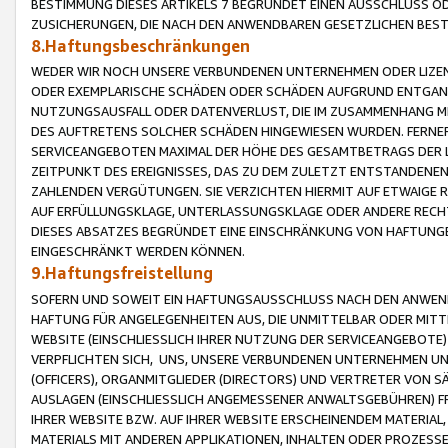
BESTIMMUNG DIESES ARTIKELS 7 BEGRÜNDET EINEN AUSSCHLUSS 
ZUSICHERUNGEN, DIE NACH DEN ANWENDBAREN GESETZLICHEN BE
8.Haftungsbeschränkungen
WEDER WIR NOCH UNSERE VERBUNDENEN UNTERNEHMEN ODER LIZEN
ODER EXEMPLARISCHE SCHÄDEN ODER SCHÄDEN AUFGRUND ENTGANG
NUTZUNGSAUSFALL ODER DATENVERLUST, DIE IM ZUSAMMENHANG MI
DES AUFTRETENS SOLCHER SCHÄDEN HINGEWIESEN WURDEN. FERN
SERVICEANGEBOTEN MAXIMAL DER HÖHE DES GESAMTBETRAGS DER 
ZEITPUNKT DES EREIGNISSES, DAS ZU DEM ZULETZT ENTSTANDENE
ZAHLENDEN VERGÜTUNGEN. SIE VERZICHTEN HIERMIT AUF ETWAIGE 
AUF ERFÜLLUNGSKLAGE, UNTERLASSUNGSKLAGE ODER ANDERE RECHT
DIESES ABSATZES BEGRÜNDET EINE EINSCHRÄNKUNG VON HAFTUNG
EINGESCHRÄNKT WERDEN KÖNNEN.
9.Haftungsfreistellung
SOFERN UND SOWEIT EIN HAFTUNGSAUSSCHLUSS NACH DEN ANWENDB
HAFTUNG FÜR ANGELEGENHEITEN AUS, DIE UNMITTELBAR ODER MITT
WEBSITE (EINSCHLIESSLICH IHRER NUTZUNG DER SERVICEANGEBOTE)
VERPFLICHTEN SICH, UNS, UNSERE VERBUNDENEN UNTERNEHMEN UN
(OFFICERS), ORGANMITGLIEDER (DIRECTORS) UND VERTRETER VON 
AUSLAGEN (EINSCHLIESSLICH ANGEMESSENER ANWALTSGEBÜHREN) FR
IHRER WEBSITE BZW. AUF IHRER WEBSITE ERSCHEINENDEM MATERIAL
MATERIALS MIT ANDEREN APPLIKATIONEN, INHALTEN ODER PROZESSE