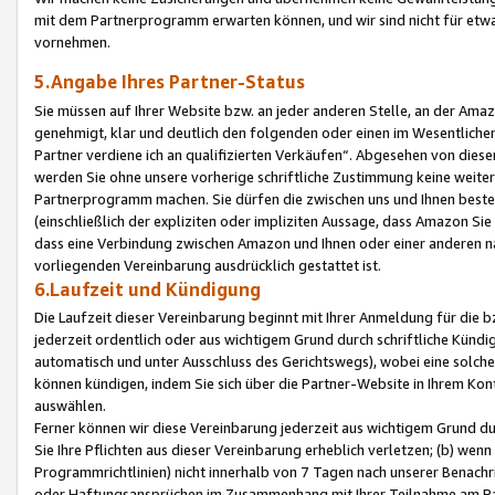
mit dem Partnerprogramm erwarten können, und wir sind nicht für etwa
vornehmen.
5.Angabe Ihres Partner-Status
Sie müssen auf Ihrer Website bzw. an jeder anderen Stelle, an der Am
genehmigt, klar und deutlich den folgenden oder einen im Wesentlichen
Partner verdiene ich an qualifizierten Verkäufen“. Abgesehen von die
werden Sie ohne unsere vorherige schriftliche Zustimmung keine weite
Partnerprogramm machen. Sie dürfen die zwischen uns und Ihnen best
(einschließlich der expliziten oder impliziten Aussage, dass Amazon Si
dass eine Verbindung zwischen Amazon und Ihnen oder einer anderen natü
vorliegenden Vereinbarung ausdrücklich gestattet ist.
6.Laufzeit und Kündigung
Die Laufzeit dieser Vereinbarung beginnt mit Ihrer Anmeldung für die 
jederzeit ordentlich oder aus wichtigem Grund durch schriftliche Kündi
automatisch und unter Ausschluss des Gerichtswegs), wobei eine solch
können kündigen, indem Sie sich über die Partner-Website in Ihrem Ko
auswählen.
Ferner können wir diese Vereinbarung jederzeit aus wichtigem Grund dur
Sie Ihre Pflichten aus dieser Vereinbarung erheblich verletzen; (b) wen
Programmrichtlinien) nicht innerhalb von 7 Tagen nach unserer Benachr
oder Haftungsansprüchen im Zusammenhang mit Ihrer Teilnahme am Pa