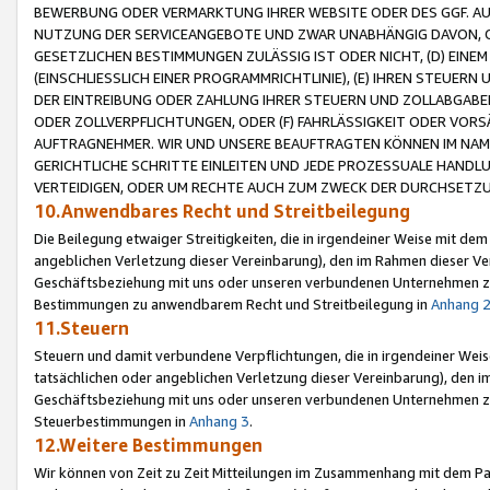
BEWERBUNG ODER VERMARKTUNG IHRER WEBSITE ODER DES GGF. AUF 
NUTZUNG DER SERVICEANGEBOTE UND ZWAR UNABHÄNGIG DAVON, O
GESETZLICHEN BESTIMMUNGEN ZULÄSSIG IST ODER NICHT, (D) EINE
(EINSCHLIESSLICH EINER PROGRAMMRICHTLINIE), (E) IHREN STEUER
DER EINTREIBUNG ODER ZAHLUNG IHRER STEUERN UND ZOLLABGAB
ODER ZOLLVERPFLICHTUNGEN, ODER (F) FAHRLÄSSIGKEIT ODER VORS
AUFTRAGNEHMER. WIR UND UNSERE BEAUFTRAGTEN KÖNNEN IM NAME
GERICHTLICHE SCHRITTE EINLEITEN UND JEDE PROZESSUALE HAND
VERTEIDIGEN, ODER UM RECHTE AUCH ZUM ZWECK DER DURCHSETZU
10.Anwendbares Recht und Streitbeilegung
Die Beilegung etwaiger Streitigkeiten, die in irgendeiner Weise mit de
angeblichen Verletzung dieser Vereinbarung), den im Rahmen dieser Ve
Geschäftsbeziehung mit uns oder unseren verbundenen Unternehmen zu
Bestimmungen zu anwendbarem Recht und Streitbeilegung in
Anhang 
11.Steuern
Steuern und damit verbundene Verpflichtungen, die in irgendeiner Wei
tatsächlichen oder angeblichen Verletzung dieser Vereinbarung), den 
Geschäftsbeziehung mit uns oder unseren verbundenen Unternehmen z
Steuerbestimmungen in
Anhang 3
.
12.Weitere Bestimmungen
Wir können von Zeit zu Zeit Mitteilungen im Zusammenhang mit dem Par