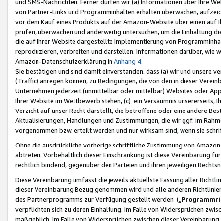
und SMS-Nachrichten. Ferner dürfen wir (a) Informationen über Ihre We
von Partner-Links und Programminhalten erhalten überwachen, aufzei
vor dem Kauf eines Produkts auf der Amazon-Website über einen auf Ih
prüfen, überwachen und anderweitig untersuchen, um die Einhaltung dies
die auf Ihrer Website dargestellte Implementierung von Programminhalt
reproduzieren, verbreiten und darstellen. Informationen darüber, wie w
Amazon-Datenschutzerklärung in
Anhang 4
.
Sie bestätigen und sind damit einverstanden, dass (a) wir und unsere 
(Traffic) anregen können, zu Bedingungen, die von den in dieser Vere
Unternehmen jederzeit (unmittelbar oder mittelbar) Websites oder Appl
Ihrer Website im Wettbewerb stehen, (c) ein Versäumnis unsererseits, I
Verzicht auf unser Recht darstellt, die betroffene oder eine andere B
Aktualisierungen, Handlungen und Zustimmungen, die wir ggf. im Rahme
vorgenommen bzw. erteilt werden und nur wirksam sind, wenn sie schri
Ohne die ausdrückliche vorherige schriftliche Zustimmung von Amazon
abtreten. Vorbehaltlich dieser Einschränkung ist diese Vereinbarung f
rechtlich bindend, gegenüber den Parteien und ihren jeweiligen Rech
Diese Vereinbarung umfasst die jeweils aktuellste Fassung aller Richtli
dieser Vereinbarung Bezug genommen wird und alle anderen Richtlinie
des Partnerprogramms zur Verfügung gestellt werden („
Programmric
verpflichten sich zu deren Einhaltung. Im Falle von Widersprüchen zwi
maßgeblich. Im Falle von Widersprüchen zwischen dieser Vereinbarun