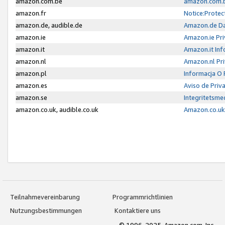
amazon.com.be
amazon.com.b
amazon.fr
Notice:Protec
amazon.de, audible.de
Amazon.de Da
amazon.ie
Amazon.ie Pri
amazon.it
Amazon.it Inf
amazon.nl
Amazon.nl Pri
amazon.pl
Informacja O
amazon.es
Aviso de Priv
amazon.se
Integritetsm
amazon.co.uk, audible.co.uk
Amazon.co.uk 
Teilnahmevereinbarung
Programmrichtlinien
Nutzungsbestimmungen
Kontaktiere uns