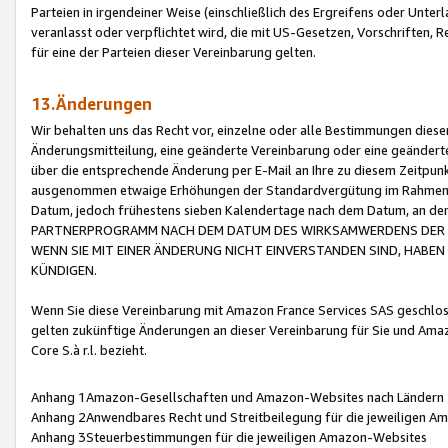
Parteien in irgendeiner Weise (einschließlich des Ergreifens oder Unt
veranlasst oder verpflichtet wird, die mit US-Gesetzen, Vorschriften,
für eine der Parteien dieser Vereinbarung gelten.
13.Änderungen
Wir behalten uns das Recht vor, einzelne oder alle Bestimmungen diese
Änderungsmitteilung, eine geänderte Vereinbarung oder eine geänderte 
über die entsprechende Änderung per E-Mail an Ihre zu diesem Zeitpun
ausgenommen etwaige Erhöhungen der Standardvergütung im Rahmen
Datum, jedoch frühestens sieben Kalendertage nach dem Datum, an de
PARTNERPROGRAMM NACH DEM DATUM DES WIRKSAMWERDENS DER Ä
WENN SIE MIT EINER ÄNDERUNG NICHT EINVERSTANDEN SIND, HABEN S
KÜNDIGEN.
Wenn Sie diese Vereinbarung mit Amazon France Services SAS geschlo
gelten zukünftige Änderungen an dieser Vereinbarung für Sie und Ama
Core S.à r.l. bezieht.
Anhang 1Amazon-Gesellschaften und Amazon-Websites nach Ländern
Anhang 2Anwendbares Recht und Streitbeilegung für die jeweiligen 
Anhang 3Steuerbestimmungen für die jeweiligen Amazon-Websites