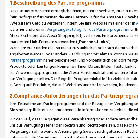
1.Beschreibung des Partnerprogramms
Das Partnerprogramm ermöglicht Ihnen, mit Ihrer Website, Ihren nutzer
(nur verfügbar für Partner, die eine Partner-ID für die Amazon UK We
„
Website
“) Geld zu verdienen, indem Sie Ihre Website mit einer der in
ist, einer anderen im
Vergütungskatalog für das Partnerprogramm
enth
Alexa Skill (über das Alexa Shopping Kit) verlinken. Entsprechende Lin
markierten Link-Formate verwenden („
Partner-Links
“).
Wenn unsere Kunden die Partner-Links anklicken oder sich damit verbi
angeboten werden, oder andere Handlungen vornehmen, können Sie eine
Partnerprogramm
näher beschrieben (und vorbehaltlich der dort festg
Produkte oder Leistungen können wir Ihnen Daten, Bilder, Texte, Linkfo
für Anwendungsprogramme, die Alexa-Funktionalität und weitere Inf
zur Verfügung stellen. Der Begriff „Programminhalte“ bezieht sich dabe
in Bezug auf Produkte, die auf Websites angeboten werden, bei denen 
2.Compliance-Anforderungen für das Partnerprog
Ihre Teilnahme am Partnerprogramm und der Bezug einer Vergütung setz
Sie sind verpflichtet, uns umgehend alle Informationen zu geben, die w
Für den Fall, dass Sie gegen diese Vereinbarung oder andere anwendba
uns zur Verfügung stehenden Rechten und Rechtsbehelfen, das Recht vo
Vergütungen ohne weitere Ankündigung (soweit nach geltendem Recht z
entsprechende Vergütungen zu haben) und zwar unabhängig davon, ob 