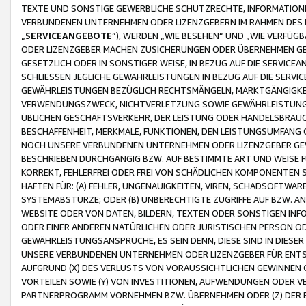
TEXTE UND SONSTIGE GEWERBLICHE SCHUTZRECHTE, INFORMATIONE
VERBUNDENEN UNTERNEHMEN ODER LIZENZGEBERN IM RAHMEN DES
„
SERVICEANGEBOTE
“), WERDEN „WIE BESEHEN“ UND „WIE VERFÜ
ODER LIZENZGEBER MACHEN ZUSICHERUNGEN ODER ÜBERNEHMEN GEW
GESETZLICH ODER IN SONSTIGER WEISE, IN BEZUG AUF DIE SERVI
SCHLIESSEN JEGLICHE GEWÄHRLEISTUNGEN IN BEZUG AUF DIE SERVI
GEWÄHRLEISTUNGEN BEZÜGLICH RECHTSMÄNGELN, MARKTGÄNGIGKEIT
VERWENDUNGSZWECK, NICHTVERLETZUNG SOWIE GEWÄHRLEISTUNGEN 
ÜBLICHEN GESCHÄFTSVERKEHR, DER LEISTUNG ODER HANDELSBRÄUCH
BESCHAFFENHEIT, MERKMALE, FUNKTIONEN, DEN LEISTUNGSUMFANG 
NOCH UNSERE VERBUNDENEN UNTERNEHMEN ODER LIZENZGEBER GEWÄ
BESCHRIEBEN DURCHGÄNGIG BZW. AUF BESTIMMTE ART UND WEISE
KORREKT, FEHLERFREI ODER FREI VON SCHÄDLICHEN KOMPONENTEN
HAFTEN FÜR: (A) FEHLER, UNGENAUIGKEITEN, VIREN, SCHADSOFTW
SYSTEMABSTÜRZE; ODER (B) UNBERECHTIGTE ZUGRIFFE AUF BZW. 
WEBSITE ODER VON DATEN, BILDERN, TEXTEN ODER SONSTIGEN INF
ODER EINER ANDEREN NATÜRLICHEN ODER JURISTISCHEN PERSON OD
GEWÄHRLEISTUNGSANSPRÜCHE, ES SEIN DENN, DIESE SIND IN DIES
UNSERE VERBUNDENEN UNTERNEHMEN ODER LIZENZGEBER FÜR EN
AUFGRUND (X) DES VERLUSTS VON VORAUSSICHTLICHEN GEWINNEN
VORTEILEN SOWIE (Y) VON INVESTITIONEN, AUFWENDUNGEN ODER VE
PARTNERPROGRAMM VORNEHMEN BZW. ÜBERNEHMEN ODER (Z) DER 