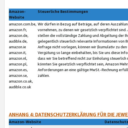
Amazon-
Steuerliche Bestimmungen
Website
amazon.com.be,
Wir dürfen in Bezug auf Beträge, auf deren Auszahlun
amazon.fr,
vornehmen, zu denen wir gesetzlich verpflichtet sind
amazon.de,
stellen die vollständige Zahlung und Abgeltung der 
audible.de,
gelegentlich steuerlich relevante Informationen von I
amazon.ie
Anfrage nicht vorlegen, können wir (kumulativ zu de
amazon.it,
Vergütung so lange einbehalten, bis Sie uns diese Inf
amazon.nl,
dass wir Sie betreffend nicht zur Einholung steuerlich 
amazon.pl,
könnten Sie gesetzlich verpflichtet sein, Amazon Meh
amazon.es,
Anforderungen an eine gültige MwSt.-Rechnung erfüllt
amazon.se,
zahlen.
amazon.co.uk,
audible.co.uk
ANHANG 4: DATENSCHUTZERKLÄRUNG FÜR DIE JEWE
Amazon-Website
Datenschutz