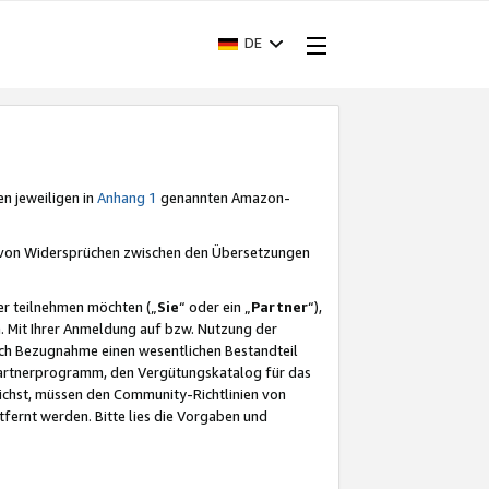
DE
en jeweiligen in
Anhang 1
genannten Amazon-
e von Widersprüchen zwischen den Übersetzungen
er teilnehmen möchten („
Sie
“ oder ein „
Partner
“),
. Mit Ihrer Anmeldung auf bzw. Nutzung der
durch Bezugnahme einen wesentlichen Bestandteil
 Partnerprogramm, den Vergütungskatalog für das
ichst, müssen den Community-Richtlinien von
fernt werden. Bitte lies die Vorgaben und