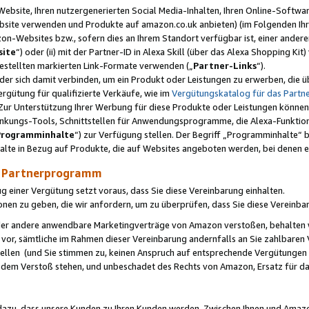
ebsite, Ihren nutzergenerierten Social Media-Inhalten, Ihren Online-Softwar
ebsite verwenden und Produkte auf amazon.co.uk anbieten) (im Folgenden Ihr
-Websites bzw., sofern dies an Ihrem Standort verfügbar ist, einer ander
ite
“) oder (ii) mit der Partner-ID in Alexa Skill (über das Alexa Shopping Ki
estellten markierten Link-Formate verwenden („
Partner-Links
“).
oder sich damit verbinden, um ein Produkt oder Leistungen zu erwerben, di
gütung für qualifizierte Verkäufe, wie im
Vergütungskatalog für das Part
Zur Unterstützung Ihrer Werbung für diese Produkte oder Leistungen können w
linkungs-Tools, Schnittstellen für Anwendungsprogramme, die Alexa-Funktion
Programminhalte
“) zur Verfügung stellen. Der Begriff „Programminhalte“ be
halte in Bezug auf Produkte, die auf Websites angeboten werden, bei denen 
as Partnerprogramm
einer Vergütung setzt voraus, dass Sie diese Vereinbarung einhalten.
ionen zu geben, die wir anfordern, um zu überprüfen, dass Sie diese Vereinba
oder andere anwendbare Marketingverträge von Amazon verstoßen, behalten w
 vor, sämtliche im Rahmen dieser Vereinbarung andernfalls an Sie zahlbare
tellen (und Sie stimmen zu, keinen Anspruch auf entsprechende Vergütungen
 dem Verstoß stehen, und unbeschadet des Rechts von Amazon, Ersatz für 
azu, dass unsere Kunden zu Ihren Kunden werden. Zwischen Ihnen und Amaz