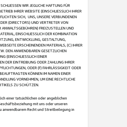
CHLIESSEN WIR JEGLICHE HAFTUNG FÜR
TRIEB IHRER WEBSITE (EINSCHLIESSLICH IHRER
FLICHTEN SICH, UNS, UNSERE VERBUNDENEN
EDER (DIRECTORS) UND VERTRETER VON
R ANWALTSGEBÜHREN) FREIZUSTELLEN UND
ATERIAL, EINSCHLIESSLICH DER KOMBINATION
NUTZUNG, ENTWICKLUNG, GESTALTUNG,
EBSEITE ERSCHEINENDEN MATERIALS, (C) IHRER
ZW. DEN ANWENDBAREN GESETZLICHEN
NG (EINSCHLIESSLICH EINER
BEN DER EINTREIBUNG ODER ZAHLUNG IHRER
LICHTUNGEN, ODER (F) FAHRLÄSSIGKEIT ODER
 BEAUFTRAGTEN KÖNNEN IM NAMEN EINER
HANDLUNG VORNEHMEN, UM EINE RECHTLICHE
TIKELS ZU SCHÜTZEN.
ich einer tatsächlichen oder angeblichen
Geschäftsbeziehung mit uns oder unseren
u anwendbarem Recht und Streitbeilegung in