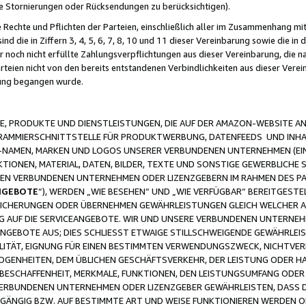
ge Stornierungen oder Rücksendungen zu berücksichtigen).
 Rechte und Pflichten der Parteien, einschließlich aller im Zusammenhang m
 die in Ziffern 3, 4, 5, 6, 7, 8, 10 und 11 dieser Vereinbarung sowie die in
er noch nicht erfüllte Zahlungsverpflichtungen aus dieser Vereinbarung, die
arteien nicht von den bereits entstandenen Verbindlichkeiten aus dieser Ver
gung begangen wurde.
 PRODUKTE UND DIENSTLEISTUNGEN, DIE AUF DER AMAZON-WEBSITE AN
GRAMMIERSCHNITTSTELLE FÜR PRODUKTWERBUNG, DATENFEEDS UND INH
-NAMEN, MARKEN UND LOGOS UNSERER VERBUNDENEN UNTERNEHMEN (EIN
IONEN, MATERIAL, DATEN, BILDER, TEXTE UND SONSTIGE GEWERBLICHE 
EREN VERBUNDENEN UNTERNEHMEN ODER LIZENZGEBERN IM RAHMEN DES 
NGEBOTE
“), WERDEN „WIE BESEHEN“ UND „WIE VERFÜGBAR“ BEREITGEST
CHERUNGEN ODER ÜBERNEHMEN GEWÄHRLEISTUNGEN GLEICH WELCHER AR
ZUG AUF DIE SERVICEANGEBOTE. WIR UND UNSERE VERBUNDENEN UNTERNEH
ANGEBOTE AUS; DIES SCHLIESST ETWAIGE STILLSCHWEIGENDE GEWÄHRLE
LITÄT, EIGNUNG FÜR EINEN BESTIMMTEN VERWENDUNGSZWECK, NICHTVER
OGENHEITEN, DEM ÜBLICHEN GESCHÄFTSVERKEHR, DER LEISTUNG ODER H
 BESCHAFFENHEIT, MERKMALE, FUNKTIONEN, DEN LEISTUNGSUMFANG ODER
VERBUNDENEN UNTERNEHMEN ODER LIZENZGEBER GEWÄHRLEISTEN, DASS D
HGÄNGIG BZW. AUF BESTIMMTE ART UND WEISE FUNKTIONIEREN WERDEN 