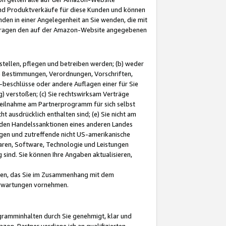
und Produktverkäufe für diese Kunden und können
nden in einer Angelegenheit an Sie wenden, die mit
e-Fragen den auf der Amazon-Website angegebenen
stellen, pflegen und betreiben werden; (b) weder
e Bestimmungen, Verordnungen, Vorschriften,
-beschlüsse oder andere Auflagen einer für Sie
 verstoßen; (c) Sie rechtswirksam Verträge
r Teilnahme am Partnerprogramm für sich selbst
t ausdrücklich enthalten sind; (e) Sie nicht am
den Handelssanktionen eines anderen Landes
gen und zutreffende nicht US-amerikanische
ren, Software, Technologie und Leistungen
sind. Sie können Ihre Angaben aktualisieren,
men, das Sie im Zusammenhang mit dem
 Erwartungen vornehmen.
ogramminhalten durch Sie genehmigt, klar und
zon-Partner verdiene ich an qualifizierten