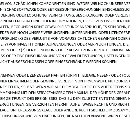
FREI VON SCHÄDLICHEN KOMPONENTEN SIND. WEDER WIR NOCH UNSERE 
VIREN, SCHADSOFTWARE ODER BETRIEBSUNTERBRECHUNGEN, EINSCHLIESSL
ÄNDERUNG ODER LÖSCHUNG, VERNICHTUNG, BESCHÄDIGUNG ODER VERLUST 
INHALTEN. BERATUNG ODER INFORMATIONEN, DIE SIE VON UNS ODER EIN
LTEN, BEGRÜNDEN KEINE GEWÄHRLEISTUNGSANSPRÜCHE, ES SEIN DENN, DI
WEDER WIR NOCH UNSERE VERBUNDENEN UNTERNEHMEN ODER LIZENZGEBE
FGRUND (X) DES VERLUSTS VON VORAUSSICHTLICHEN GEWINNEN ODER 
 (Y) VON INVESTITIONEN, AUFWENDUNGEN ODER VERPFLICHTUNGEN, DIE 
EN ODER (Z) DER BEENDIGUNG ODER AUSSETZUNG IHRER TEILNAHME A
LUSS ODER EINE EINSCHRÄNKUNG VON GEWÄHRLEISTUNGEN, HAFTUNGEN O
NICHT AUSGESCHLOSSEN ODER EINGESCHRÄNKT WERDEN KÖNNEN.
EHMEN ODER LIZENZGEBER HAFTEN FÜR MITTELBARE, NEBEN- ODER FOL
R EINNAHMEN ODER GEWINNE, VERLUST VON FIRMENWERT, NUTZUNGSAU
TSTEHEN, SELBST WENN WIR AUF DIE MÖGLICHKEIT DES AUFTRETENS S
MENHANG MIT DEN SERVICEANGEBOTEN MAXIMAL DER HÖHE DES GESAMT
M ZEITPUNKT DES EREIGNISSES, DAS ZU DEM ZULETZT ENTSTANDENEN 
ERGÜTUNGEN. SIE VERZICHTEN HIERMIT AUF ETWAIGE RECHTE UND RECHT
KLAGE, UNTERLASSUNGSKLAGE ODER ANDERE RECHTSBEHELFE IM ZUSAMME
NE EINSCHRÄNKUNG VON HAFTUNGEN, DIE NACH DEN ANWENDBAREN GESE