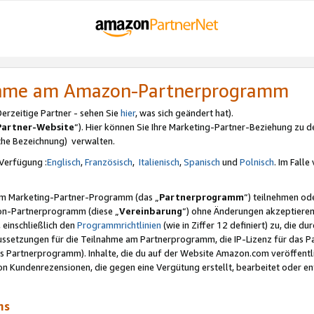
nahme am Amazon-Partnerprogramm
rzeitige Partner - sehen Sie
hier
, was sich geändert hat).
Partner-Website
“). Hier können Sie Ihre Marketing-Partner-Beziehung zu d
iche Bezeichnung) verwalten.
Verfügung :
Englisch
,
Französisch
,
Italienisch
,
Spanisch
und
Polnisch
. Im Fall
erem Marketing-Partner-Programm (das „
Partnerprogramm
“) teilnehmen od
on-Partnerprogramm (diese „
Vereinbarung
“) ohne Änderungen akzeptieren
 einschließlich den
Programmrichtlinien
(wie in Ziffer 12 definiert) zu, die 
raussetzungen für die Teilnahme am Partnerprogramm, die IP-Lizenz für das
s Partnerprogramm). Inhalte, die du auf der Website Amazon.com veröffentl
n Kundenrezensionen, die gegen eine Vergütung erstellt, bearbeitet oder ent
mms