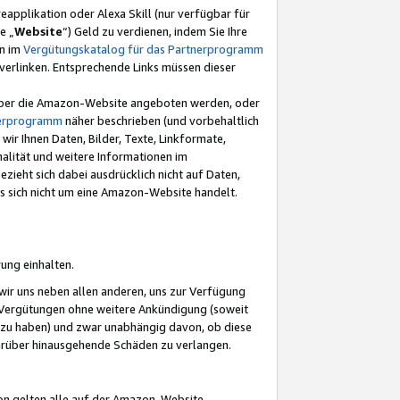
eapplikation oder Alexa Skill (nur verfügbar für
e „
Website
“) Geld zu verdienen, indem Sie Ihre
en im
Vergütungskatalog für das Partnerprogramm
t) verlinken. Entsprechende Links müssen dieser
e über die Amazon-Website angeboten werden, oder
nerprogramm
näher beschrieben (und vorbehaltlich
ir Ihnen Daten, Bilder, Texte, Linkformate,
alität und weitere Informationen im
zieht sich dabei ausdrücklich nicht auf Daten,
es sich nicht um eine Amazon-Website handelt.
rung einhalten.
ir uns neben allen anderen, uns zur Verfügung
n Vergütungen ohne weitere Ankündigung (soweit
 zu haben) und zwar unabhängig davon, ob diese
darüber hinausgehende Schäden zu verlangen.
on gelten alle auf der Amazon-Website