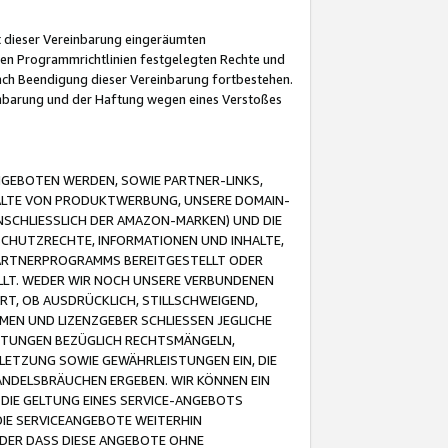
it dieser Vereinbarung eingeräumten
 den Programmrichtlinien festgelegten Rechte und
 nach Beendigung dieser Vereinbarung fortbestehen.
einbarung und der Haftung wegen eines Verstoßes
GEBOTEN WERDEN, SOWIE PARTNER-LINKS,
ALTE VON PRODUKTWERBUNG, UNSERE DOMAIN-
SCHLIESSLICH DER AMAZON-MARKEN) UND DIE
SCHUTZRECHTE, INFORMATIONEN UND INHALTE,
PARTNERPROGRAMMS BEREITGESTELLT ODER
ELLT. WEDER WIR NOCH UNSERE VERBUNDENEN
T, OB AUSDRÜCKLICH, STILLSCHWEIGEND,
MEN UND LIZENZGEBER SCHLIESSEN JEGLICHE
ISTUNGEN BEZÜGLICH RECHTSMÄNGELN,
LETZUNG SOWIE GEWÄHRLEISTUNGEN EIN, DIE
ANDELSBRÄUCHEN ERGEBEN. WIR KÖNNEN EIN
 DIE GELTUNG EINES SERVICE-ANGEBOTS
IE SERVICEANGEBOTE WEITERHIN
ODER DASS DIESE ANGEBOTE OHNE