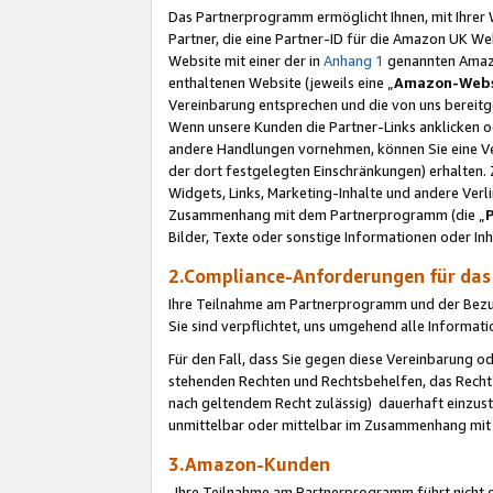
Das Partnerprogramm ermöglicht Ihnen, mit Ihrer W
Partner, die eine Partner-ID für die Amazon UK W
Website mit einer der in
Anhang 1
genannten Amazon
enthaltenen Website (jeweils eine „
Amazon-Webs
Vereinbarung entsprechen und die von uns bereitg
Wenn unsere Kunden die Partner-Links anklicken 
andere Handlungen vornehmen, können Sie eine Ver
der dort festgelegten Einschränkungen) erhalten. 
Widgets, Links, Marketing-Inhalte und andere Ver
Zusammenhang mit dem Partnerprogramm (die „
Bilder, Texte oder sonstige Informationen oder In
2.Compliance-Anforderungen für d
Ihre Teilnahme am Partnerprogramm und der Bezug 
Sie sind verpflichtet, uns umgehend alle Informat
Für den Fall, dass Sie gegen diese Vereinbarung 
stehenden Rechten und Rechtsbehelfen, das Recht
nach geltendem Recht zulässig) dauerhaft einzus
unmittelbar oder mittelbar im Zusammenhang mit
3.Amazon-Kunden
Ihre Teilnahme am Partnerprogramm führt nicht d