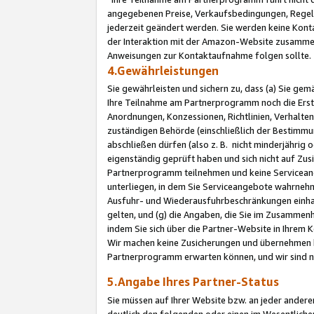
angegebenen Preise, Verkaufsbedingungen, Regeln
jederzeit geändert werden. Sie werden keine Konta
der Interaktion mit der Amazon-Website zusamme
Anweisungen zur Kontaktaufnahme folgen sollte.
4.Gewährleistungen
Sie gewährleisten und sichern zu, dass (a) Sie g
Ihre Teilnahme am Partnerprogramm noch die Erst
Anordnungen, Konzessionen, Richtlinien, Verhalten
zuständigen Behörde (einschließlich der Bestimmu
abschließen dürfen (also z. B. nicht minderjährig
eigenständig geprüft haben und sich nicht auf Zusi
Partnerprogramm teilnehmen und keine Servicean
unterliegen, in dem Sie Serviceangebote wahrneh
Ausfuhr- und Wiederausfuhrbeschränkungen einhal
gelten, und (g) die Angaben, die Sie im Zusammen
indem Sie sich über die Partner-Website in Ihrem
Wir machen keine Zusicherungen und übernehmen 
Partnerprogramm erwarten können, und wir sind n
5.Angabe Ihres Partner-Status
Sie müssen auf Ihrer Website bzw. an jeder ander
deutlich den folgenden oder einen im Wesentlichen