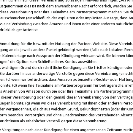
usgenommen dies ist nach dem anwendbaren Recht erforderlich, werden Sie 
f diese Vereinbarung oder Ihre Teilnahme am Partnerprogramm machen. Sie d
usschmücken (einschließlich der expliziten oder impliziten Aussage, dass A
 eine Verbindung zwischen Amazon und Ihnen oder einer anderen natürlichen 
rücklich gestattet ist.
r Anmeldung für die bzw. mit der Nutzung der Partner-Website. Diese Vereinb
gung an die jeweils andere Partei gekündigt werden (falls nach lokalem Rech
n Kalendertage nach Ausspruch der Kündigung wirksam wird. Sie können kündi
ngen“ die Option zum Schließen Ihres Kontos auswählen.
 wichtigem Grund durch schriftliche Kündigung an Sie fristlos kündigen oder I
 Sie darüber hinaus anderweitige Verstöße gegen diese Vereinbarung (einschli
ben; (c) wenn wir befürchten, dass Amazon potenziellen Rechts- oder Haftu
nnte; (d) wenn Ihre Teilnahme am Partnerprogramm für betrügerische, irref
das Ansehen von Amazon durch Sie oder Ihre Teilnahme am Partnerprogramm b
ieser Vereinbarung oder den gemäß dieser Vereinbarung von den Vertragspa
liegen könnte; (g) wenn wir diese Vereinbarung mit Ihnen oder anderen Perso
 der Vergangenheit, gleich aus welchem Grund, gekündigt hatten (oder Ihr Ko
rm beenden. Vorsorglich und ohne Einschränkung des vorstehenden Absatzes
richtlinien als erheblicher Verstoß gegen diese Vereinbarung.
e Vergütungen nach einer Kündigung für einen angemessenen Zeitraum zurückb