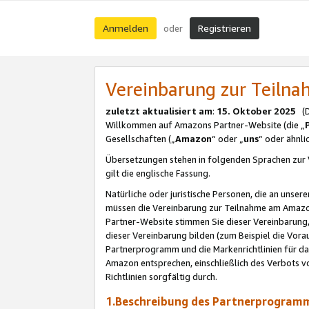
Anmelden
Registrieren
oder
Vereinbarung zur Teil
zuletzt aktualisiert am
:
15. Oktober 2025
(De
Willkommen auf Amazons Partner-Website (die „
Gesellschaften („
Amazon
“ oder „
uns
“ oder ähnl
Übersetzungen stehen in folgenden Sprachen zur 
gilt die englische Fassung.
Natürliche oder juristische Personen, die an uns
müssen die Vereinbarung zur Teilnahme am Amaz
Partner-Website stimmen Sie dieser Vereinbarung,
dieser Vereinbarung bilden (zum Beispiel die Vo
Partnerprogramm und die Markenrichtlinien für da
Amazon entsprechen, einschließlich des Verbots vo
Richtlinien sorgfältig durch.
1.Beschreibung des Partnerprogra