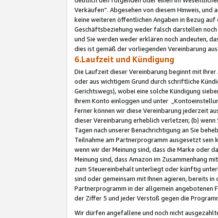
Verkäufen“. Abgesehen von diesem Hinweis, und a
keine weiteren öffentlichen Angaben in Bezug au
Geschäftsbeziehung weder falsch darstellen noch a
und Sie werden weder erklären noch andeuten, dass
dies ist gemäß der vorliegenden Vereinbarung ausd
6.Laufzeit und Kündigung
Die Laufzeit dieser Vereinbarung beginnt mit Ihre
oder aus wichtigem Grund durch schriftliche Kündi
Gerichtswegs), wobei eine solche Kündigung siebe
Ihrem Konto einloggen und unter „Kontoeinstellu
Ferner können wir diese Vereinbarung jederzeit aus
dieser Vereinbarung erheblich verletzen; (b) wenn
Tagen nach unserer Benachrichtigung an Sie behe
Teilnahme am Partnerprogramm ausgesetzt sein kö
wenn wir der Meinung sind, dass die Marke oder 
Meinung sind, dass Amazon im Zusammenhang mit d
zum Steuereinbehalt unterliegt oder künftig unter
sind oder gemeinsam mit Ihnen agieren, bereits in
Partnerprogramm in der allgemein angebotenen Fo
der Ziffer 5 und jeder Verstoß gegen die Programm
Wir dürfen angefallene und noch nicht ausgezahlt