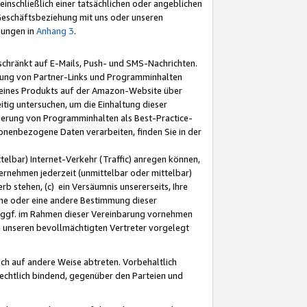
nschließlich einer tatsächlichen oder angeblichen
Geschäftsbeziehung mit uns oder unseren
mungen in
Anhang 3
.
schränkt auf E-Mails, Push- und SMS-Nachrichten.
ellung von Partner-Links und Programminhalten
 eines Produkts auf der Amazon-Website über
tig untersuchen, um die Einhaltung dieser
ntierung von Programminhalten als Best-Practice-
sonenbezogene Daten verarbeiten, finden Sie in der
telbar) Internet-Verkehr (Traffic) anregen können,
rnehmen jederzeit (unmittelbar oder mittelbar)
b stehen, (c) ein Versäumnis unsererseits, Ihre
fene oder eine andere Bestimmung dieser
r ggf. im Rahmen dieser Vereinbarung vornehmen
ch unseren bevollmächtigten Vertreter vorgelegt
ch auf andere Weise abtreten. Vorbehaltlich
rechtlich bindend, gegenüber den Parteien und