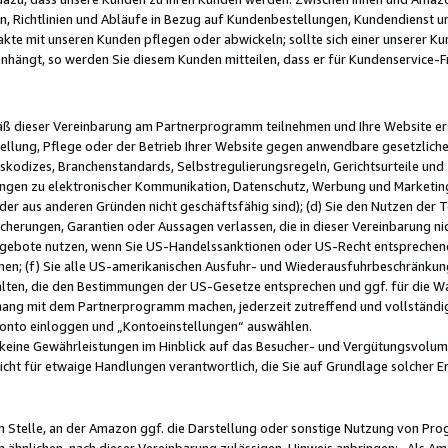
, Richtlinien und Abläufe in Bezug auf Kundenbestellungen, Kundendienst 
kte mit unseren Kunden pflegen oder abwickeln; sollte sich einer unserer Ku
nhängt, so werden Sie diesem Kunden mitteilen, dass er für Kundenservic
emäß dieser Vereinbarung am Partnerprogramm teilnehmen und Ihre Website er
ellung, Pflege oder der Betrieb Ihrer Website gegen anwendbare gesetzlich
skodizes, Branchenstandards, Selbstregulierungsregeln, Gerichtsurteile und 
ngen zu elektronischer Kommunikation, Datenschutz, Werbung und Marketing)
 oder aus anderen Gründen nicht geschäftsfähig sind); (d) Sie den Nutzen de
cherungen, Garantien oder Aussagen verlassen, die in dieser Vereinbarung nich
gebote nutzen, wenn Sie US-Handelssanktionen oder US-Recht entsprechen
men; (f) Sie alle US-amerikanischen Ausfuhr- und Wiederausfuhrbeschränkun
ten, die den Bestimmungen der US-Gesetze entsprechen und ggf. für die Wa
hang mit dem Partnerprogramm machen, jederzeit zutreffend und vollständig 
 Konto einloggen und „Kontoeinstellungen“ auswählen.
keine Gewährleistungen im Hinblick auf das Besucher- und Vergütungsvolu
icht für etwaige Handlungen verantwortlich, die Sie auf Grundlage solcher
en Stelle, an der Amazon ggf. die Darstellung oder sonstige Nutzung von Pr
 ähnlichen, nach dieser Vereinbarung zulässigen, Hinweis anbringen: „Als Ama