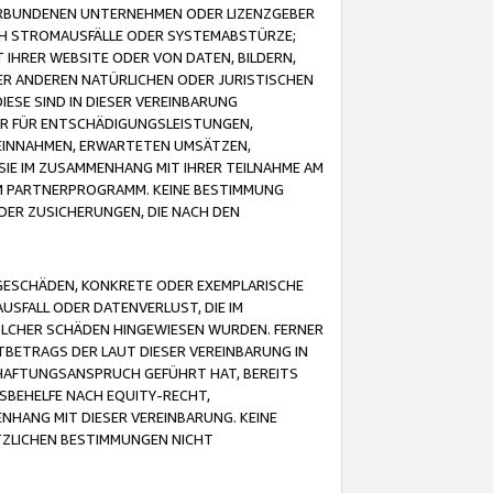
VERBUNDENEN UNTERNEHMEN ODER LIZENZGEBER
ICH STROMAUSFÄLLE ODER SYSTEMABSTÜRZE;
IHRER WEBSITE ODER VON DATEN, BILDERN,
ER ANDEREN NATÜRLICHEN ODER JURISTISCHEN
ESE SIND IN DIESER VEREINBARUNG
R FÜR ENTSCHÄDIGUNGSLEISTUNGEN,
EINNAHMEN, ERWARTETEN UMSÄTZEN,
SIE IM ZUSAMMENHANG MIT IHRER TEILNAHME AM
M PARTNERPROGRAMM. KEINE BESTIMMUNG
DER ZUSICHERUNGEN, DIE NACH DEN
GESCHÄDEN, KONKRETE ODER EXEMPLARISCHE
SFALL ODER DATENVERLUST, DIE IM
OLCHER SCHÄDEN HINGEWIESEN WURDEN. FERNER
BETRAGS DER LAUT DIESER VEREINBARUNG IN
HAFTUNGSANSPRUCH GEFÜHRT HAT, BEREITS
SBEHELFE NACH EQUITY-RECHT,
NHANG MIT DIESER VEREINBARUNG. KEINE
TZLICHEN BESTIMMUNGEN NICHT