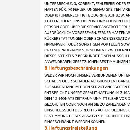
UNTERBRECHUNG, KORREKT, FEHLERFREI ODER 
HAFTEN FÜR: (A) FEHLER, UNGENAUIGKEITEN, 
ODER (B) UNBERECHTIGTE ZUGRIFFE AUF BZW. 
TEXTEN ODER SONSTIGEN INFORMATIONEN ODER 
PERSON ODER ÜBER DIE SERVICEANGEBOTE ERHA
AUSDRÜCKLICH VORGESEHEN. FERNER HAFTEN 
RÜCKERSTATTUNGEN ODER SCHADENSERSATZ AU
FIRMENWERT ODER SONSTIGEN VORTEILEN SOWIE
PARTNERPROGRAMM VORNEHMEN BZW. ÜBERNEHM
DIESES ARTIKELS 7 BEGRÜNDET EINEN AUSSCH
ANWENDBAREN GESETZLICHEN BESTIMMUNGEN 
8.Haftungsbeschränkungen
WEDER WIR NOCH UNSERE VERBUNDENEN UNTERN
SCHÄDEN ODER SCHÄDEN AUFGRUND ENTGANGENE
ZUSAMMENHANG MIT DEN SERVICEANGEBOTEN EN
ENTSPRICHT UNSERE GESAMTHAFTUNG IM ZUSAM
DEM 12-MONATSZEITRAUM UNMITTELBAR VOR DE
GEZAHLTEN ODER NOCH AN SIE ZU ZAHLENDEN V
EINSCHLIESSLICH DES RECHTS AUF ERFÜLLUNGS
BESTIMMUNG DIESES ABSATZES BEGRÜNDET EI
EINGESCHRÄNKT WERDEN KÖNNEN.
9.Haftungsfreistellung