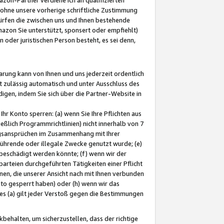
ohne unsere vorherige schriftliche Zustimmung
ürfen die zwischen uns und Ihnen bestehende
mazon Sie unterstützt, sponsert oder empfiehlt)
oder juristischen Person besteht, es sei denn,
arung kann von Ihnen und uns jederzeit ordentlich
t zulässig automatisch und unter Ausschluss des
gen, indem Sie sich über die Partner-Website in
hr Konto sperren: (a) wenn Sie Ihre Pflichten aus
eßlich Programmrichtlinien) nicht innerhalb von 7
ngsansprüchen im Zusammenhang mit Ihrer
ührende oder illegale Zwecke genutzt wurde; (e)
eschädigt werden könnte; (f) wenn wir der
rteien durchgeführten Tätigkeiten einer Pflicht
nen, die unserer Ansicht nach mit Ihnen verbunden
nto gesperrt haben) oder (h) wenn wir das
 (a) gilt jeder Verstoß gegen die Bestimmungen
ehalten, um sicherzustellen, dass der richtige