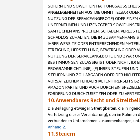
SOFERN UND SOWEIT EIN HAFTUNGSAUSSCHLUSS
ANGELEGENHEITEN AUS, DIE UNMITTELBAR ODER 
NUTZUNG DER SERVICEANGEBOTE) ODER EINEM V
UNTERNEHMEN UND LIZENZGEBER SOWIE UNSERE 
SÄMTLICHEN ANSPRÜCHEN, SCHÄDEN, VERLUSTE
SCHADLOS ZUHALTEN, DIE IM ZUSAMMENHANG STE
IHRER WEBSITE ODER ENTSPRECHENDEN MATERIA
FERTIGUNG, HERSTELLUNG, BEWERBUNG ODER VE
NUTZUNG DER SERVICEANGEBOTE UND ZWAR UN
BESTIMMUNGEN ZULÄSSIG IST ODER NICHT, (D) 
PROGRAMMRICHTLINIE), (E) IHREN STEUERN UN
STEUERN UND ZOLLABGABEN ODER DER NICHTER
VORSÄTZLICHEM FEHLVERHALTEN IHRERSEITS BZ
AMAZON PARTEI UND AUCH DURCH EIN SPEZIELL
FORDERUNG DURCHZUSETZEN ODER ZU VERTEIDI
10.Anwendbares Recht und Streitbe
Die Beilegung etwaiger Streitigkeiten, die in irg
Verletzung dieser Vereinbarung), den im Rahmen d
verbundenen Unternehmen zusammenhängen, unterl
Anhang 2
.
11.Steuern