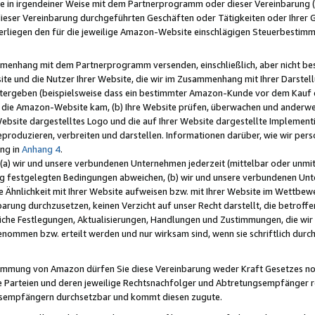
e in irgendeiner Weise mit dem Partnerprogramm oder dieser Vereinbarung (ei
ieser Vereinbarung durchgeführten Geschäften oder Tätigkeiten oder Ihrer 
liegen den für die jeweilige Amazon-Website einschlägigen Steuerbestim
mmenhang mit dem Partnerprogramm versenden, einschließlich, aber nicht be
site und die Nutzer Ihrer Website, die wir im Zusammenhang mit Ihrer Darst
itergeben (beispielsweise dass ein bestimmter Amazon-Kunde vor dem Kauf
uf die Amazon-Website kam, (b) Ihre Website prüfen, überwachen und anderwei
r Website dargestelltes Logo und die auf Ihrer Website dargestellte Impleme
reproduzieren, verbreiten und darstellen. Informationen darüber, wie wir per
ng in
Anhang 4
.
 (a) wir und unsere verbundenen Unternehmen jederzeit (mittelbar oder unmit
ng festgelegten Bedingungen abweichen, (b) wir und unsere verbundenen Unte
 Ähnlichkeit mit Ihrer Website aufweisen bzw. mit Ihrer Website im Wettbewer
barung durchzusetzen, keinen Verzicht auf unser Recht darstellt, die betrof
liche Festlegungen, Aktualisierungen, Handlungen und Zustimmungen, die wi
enommen bzw. erteilt werden und nur wirksam sind, wenn sie schriftlich dur
stimmung von Amazon dürfen Sie diese Vereinbarung weder Kraft Gesetzes no
die Parteien und deren jeweilige Rechtsnachfolger und Abtretungsempfänger 
ngsempfängern durchsetzbar und kommt diesen zugute.