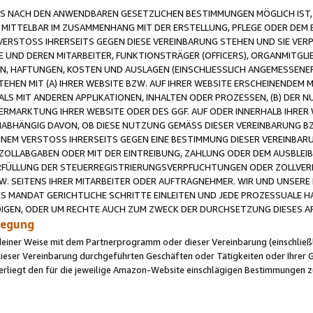
 NACH DEN ANWENDBAREN GESETZLICHEN BESTIMMUNGEN MÖGLICH IST, S
MITTELBAR IM ZUSAMMENHANG MIT DER ERSTELLUNG, PFLEGE ODER DEM BE
ERSTOSS IHRERSEITS GEGEN DIESE VEREINBARUNG STEHEN UND SIE VERP
UND DEREN MITARBEITER, FUNKTIONSTRÄGER (OFFICERS), ORGANMITGLI
N, HAFTUNGEN, KOSTEN UND AUSLAGEN (EINSCHLIESSLICH ANGEMESSENE
HEN MIT (A) IHRER WEBSITE BZW. AUF IHRER WEBSITE ERSCHEINENDEM M
LS MIT ANDEREN APPLIKATIONEN, INHALTEN ODER PROZESSEN, (B) DER 
RMARKTUNG IHRER WEBSITE ODER DES GGF. AUF ODER INNERHALB IHRER W
ABHÄNGIG DAVON, OB DIESE NUTZUNG GEMÄSS DIESER VEREINBARUNG B
EINEM VERSTOSS IHRERSEITS GEGEN EINE BESTIMMUNG DIESER VEREINBARU
D ZOLLABGABEN ODER MIT DER EINTREIBUNG, ZAHLUNG ODER DEM AUSBLEI
FÜLLUNG DER STEUERREGISTRIERUNGSVERPFLICHTUNGEN ODER ZOLLVERPF
W. SEITENS IHRER MITARBEITER ODER AUFTRAGNEHMER. WIR UND UNSERE
ES MANDAT GERICHTLICHE SCHRITTE EINLEITEN UND JEDE PROZESSUALE 
GEN, ODER UM RECHTE AUCH ZUM ZWECK DER DURCHSETZUNG DIESES AR
ilegung
endeiner Weise mit dem Partnerprogramm oder dieser Vereinbarung (einschließl
ieser Vereinbarung durchgeführten Geschäften oder Tätigkeiten oder Ihrer 
iegt den für die jeweilige Amazon-Website einschlägigen Bestimmungen z