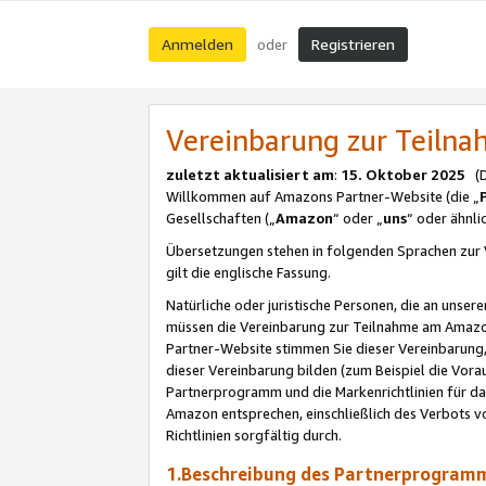
Anmelden
Registrieren
oder
Vereinbarung zur Teil
zuletzt aktualisiert am
:
15. Oktober 2025
(De
Willkommen auf Amazons Partner-Website (die „
Gesellschaften („
Amazon
“ oder „
uns
“ oder ähnl
Übersetzungen stehen in folgenden Sprachen zur 
gilt die englische Fassung.
Natürliche oder juristische Personen, die an uns
müssen die Vereinbarung zur Teilnahme am Amaz
Partner-Website stimmen Sie dieser Vereinbarung,
dieser Vereinbarung bilden (zum Beispiel die Vo
Partnerprogramm und die Markenrichtlinien für da
Amazon entsprechen, einschließlich des Verbots vo
Richtlinien sorgfältig durch.
1.Beschreibung des Partnerprogra