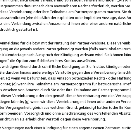
usgenommen dies ist nach dem anwendbaren Recht erforderlich, werden Sie 
f diese Vereinbarung oder Ihre Teilnahme am Partnerprogramm machen. Sie d
usschmücken (einschließlich der expliziten oder impliziten Aussage, dass A
 eine Verbindung zwischen Amazon und Ihnen oder einer anderen natürlichen 
rücklich gestattet ist.
r Anmeldung für die bzw. mit der Nutzung der Partner-Website. Diese Vereinb
gung an die jeweils andere Partei gekündigt werden (falls nach lokalem Rech
n Kalendertage nach Ausspruch der Kündigung wirksam wird. Sie können kündi
ngen“ die Option zum Schließen Ihres Kontos auswählen.
 wichtigem Grund durch schriftliche Kündigung an Sie fristlos kündigen oder I
 Sie darüber hinaus anderweitige Verstöße gegen diese Vereinbarung (einschli
ben; (c) wenn wir befürchten, dass Amazon potenziellen Rechts- oder Haftu
nnte; (d) wenn Ihre Teilnahme am Partnerprogramm für betrügerische, irref
das Ansehen von Amazon durch Sie oder Ihre Teilnahme am Partnerprogramm b
ieser Vereinbarung oder den gemäß dieser Vereinbarung von den Vertragspa
liegen könnte; (g) wenn wir diese Vereinbarung mit Ihnen oder anderen Perso
 der Vergangenheit, gleich aus welchem Grund, gekündigt hatten (oder Ihr Ko
rm beenden. Vorsorglich und ohne Einschränkung des vorstehenden Absatzes
richtlinien als erheblicher Verstoß gegen diese Vereinbarung.
e Vergütungen nach einer Kündigung für einen angemessenen Zeitraum zurückb