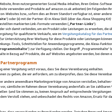
ebsite, Ihren nutzergenerierten Social Media-Inhalten, Ihren Online-Softwar
ebsite verwenden und Produkte auf amazon.co.uk anbieten) (im Folgenden Ihr
-Websites bzw., sofern dies an Ihrem Standort verfügbar ist, einer ander
ite
“) oder (ii) mit der Partner-ID in Alexa Skill (über das Alexa Shopping Ki
estellten markierten Link-Formate verwenden („
Partner-Links
“).
oder sich damit verbinden, um ein Produkt oder Leistungen zu erwerben, di
gütung für qualifizierte Verkäufe, wie im
Vergütungskatalog für das Part
Zur Unterstützung Ihrer Werbung für diese Produkte oder Leistungen können w
linkungs-Tools, Schnittstellen für Anwendungsprogramme, die Alexa-Funktion
Programminhalte
“) zur Verfügung stellen. Der Begriff „Programminhalte“ be
halte in Bezug auf Produkte, die auf Websites angeboten werden, bei denen 
as Partnerprogramm
einer Vergütung setzt voraus, dass Sie diese Vereinbarung einhalten.
ionen zu geben, die wir anfordern, um zu überprüfen, dass Sie diese Vereinba
oder andere anwendbare Marketingverträge von Amazon verstoßen, behalten w
 vor, sämtliche im Rahmen dieser Vereinbarung andernfalls an Sie zahlbare
tellen (und Sie stimmen zu, keinen Anspruch auf entsprechende Vergütungen
 dem Verstoß stehen, und unbeschadet des Rechts von Amazon, Ersatz für 
azu, dass unsere Kunden zu Ihren Kunden werden. Zwischen Ihnen und Amaz