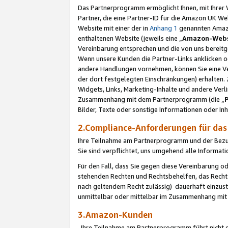
Das Partnerprogramm ermöglicht Ihnen, mit Ihrer W
Partner, die eine Partner-ID für die Amazon UK W
Website mit einer der in
Anhang 1
genannten Amazon
enthaltenen Website (jeweils eine „
Amazon-Webs
Vereinbarung entsprechen und die von uns bereitg
Wenn unsere Kunden die Partner-Links anklicken 
andere Handlungen vornehmen, können Sie eine Ver
der dort festgelegten Einschränkungen) erhalten. 
Widgets, Links, Marketing-Inhalte und andere Ver
Zusammenhang mit dem Partnerprogramm (die „
Bilder, Texte oder sonstige Informationen oder In
2.Compliance-Anforderungen für d
Ihre Teilnahme am Partnerprogramm und der Bezug 
Sie sind verpflichtet, uns umgehend alle Informat
Für den Fall, dass Sie gegen diese Vereinbarung 
stehenden Rechten und Rechtsbehelfen, das Recht
nach geltendem Recht zulässig) dauerhaft einzus
unmittelbar oder mittelbar im Zusammenhang mit
3.Amazon-Kunden
Ihre Teilnahme am Partnerprogramm führt nicht d