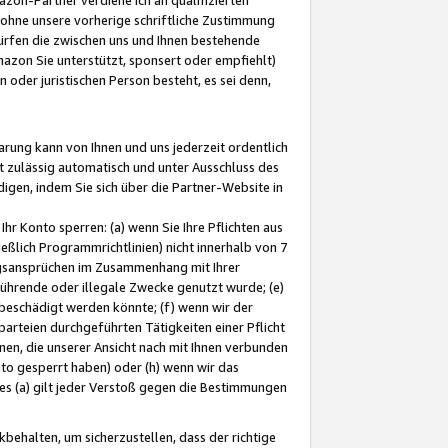
ohne unsere vorherige schriftliche Zustimmung
ürfen die zwischen uns und Ihnen bestehende
mazon Sie unterstützt, sponsert oder empfiehlt)
oder juristischen Person besteht, es sei denn,
arung kann von Ihnen und uns jederzeit ordentlich
t zulässig automatisch und unter Ausschluss des
gen, indem Sie sich über die Partner-Website in
hr Konto sperren: (a) wenn Sie Ihre Pflichten aus
eßlich Programmrichtlinien) nicht innerhalb von 7
ngsansprüchen im Zusammenhang mit Ihrer
ührende oder illegale Zwecke genutzt wurde; (e)
eschädigt werden könnte; (f) wenn wir der
rteien durchgeführten Tätigkeiten einer Pflicht
nen, die unserer Ansicht nach mit Ihnen verbunden
nto gesperrt haben) oder (h) wenn wir das
 (a) gilt jeder Verstoß gegen die Bestimmungen
ehalten, um sicherzustellen, dass der richtige