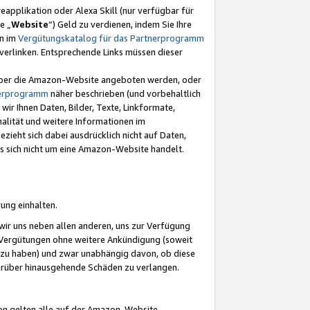
eapplikation oder Alexa Skill (nur verfügbar für
e „
Website
“) Geld zu verdienen, indem Sie Ihre
en im
Vergütungskatalog für das Partnerprogramm
t) verlinken. Entsprechende Links müssen dieser
e über die Amazon-Website angeboten werden, oder
nerprogramm
näher beschrieben (und vorbehaltlich
ir Ihnen Daten, Bilder, Texte, Linkformate,
alität und weitere Informationen im
zieht sich dabei ausdrücklich nicht auf Daten,
es sich nicht um eine Amazon-Website handelt.
rung einhalten.
ir uns neben allen anderen, uns zur Verfügung
n Vergütungen ohne weitere Ankündigung (soweit
 zu haben) und zwar unabhängig davon, ob diese
darüber hinausgehende Schäden zu verlangen.
on gelten alle auf der Amazon-Website