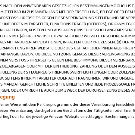
 NACH DEN ANWENDBAREN GESETZLICHEN BESTIMMUNGEN MÖGLICH IST, S
MITTELBAR IM ZUSAMMENHANG MIT DER ERSTELLUNG, PFLEGE ODER DEM BE
ERSTOSS IHRERSEITS GEGEN DIESE VEREINBARUNG STEHEN UND SIE VERP
UND DEREN MITARBEITER, FUNKTIONSTRÄGER (OFFICERS), ORGANMITGLI
N, HAFTUNGEN, KOSTEN UND AUSLAGEN (EINSCHLIESSLICH ANGEMESSENE
HEN MIT (A) IHRER WEBSITE BZW. AUF IHRER WEBSITE ERSCHEINENDEM M
LS MIT ANDEREN APPLIKATIONEN, INHALTEN ODER PROZESSEN, (B) DER 
RMARKTUNG IHRER WEBSITE ODER DES GGF. AUF ODER INNERHALB IHRER W
ABHÄNGIG DAVON, OB DIESE NUTZUNG GEMÄSS DIESER VEREINBARUNG B
EINEM VERSTOSS IHRERSEITS GEGEN EINE BESTIMMUNG DIESER VEREINBARU
D ZOLLABGABEN ODER MIT DER EINTREIBUNG, ZAHLUNG ODER DEM AUSBLEI
FÜLLUNG DER STEUERREGISTRIERUNGSVERPFLICHTUNGEN ODER ZOLLVERPF
W. SEITENS IHRER MITARBEITER ODER AUFTRAGNEHMER. WIR UND UNSERE
ES MANDAT GERICHTLICHE SCHRITTE EINLEITEN UND JEDE PROZESSUALE 
GEN, ODER UM RECHTE AUCH ZUM ZWECK DER DURCHSETZUNG DIESES AR
ilegung
endeiner Weise mit dem Partnerprogramm oder dieser Vereinbarung (einschließl
ieser Vereinbarung durchgeführten Geschäften oder Tätigkeiten oder Ihrer 
iegt den für die jeweilige Amazon-Website einschlägigen Bestimmungen z