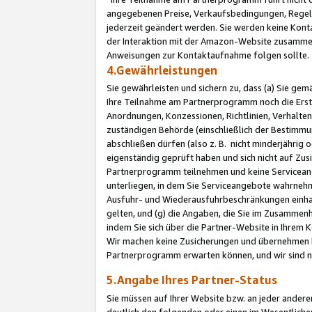
angegebenen Preise, Verkaufsbedingungen, Regeln
jederzeit geändert werden. Sie werden keine Konta
der Interaktion mit der Amazon-Website zusamme
Anweisungen zur Kontaktaufnahme folgen sollte.
4.Gewährleistungen
Sie gewährleisten und sichern zu, dass (a) Sie g
Ihre Teilnahme am Partnerprogramm noch die Erst
Anordnungen, Konzessionen, Richtlinien, Verhalten
zuständigen Behörde (einschließlich der Bestimmu
abschließen dürfen (also z. B. nicht minderjährig
eigenständig geprüft haben und sich nicht auf Zusi
Partnerprogramm teilnehmen und keine Servicean
unterliegen, in dem Sie Serviceangebote wahrneh
Ausfuhr- und Wiederausfuhrbeschränkungen einhal
gelten, und (g) die Angaben, die Sie im Zusammen
indem Sie sich über die Partner-Website in Ihrem
Wir machen keine Zusicherungen und übernehmen 
Partnerprogramm erwarten können, und wir sind n
5.Angabe Ihres Partner-Status
Sie müssen auf Ihrer Website bzw. an jeder ander
deutlich den folgenden oder einen im Wesentlichen