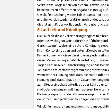
Verkäufen“. Abgesehen von diesem Hinweis, und a
keine weiteren öffentlichen Angaben in Bezug au
Geschäftsbeziehung weder falsch darstellen noch a
und Sie werden weder erklären noch andeuten, dass
dies ist gemäß der vorliegenden Vereinbarung ausd
6.Laufzeit und Kündigung
Die Laufzeit dieser Vereinbarung beginnt mit Ihre
oder aus wichtigem Grund durch schriftliche Kündi
Gerichtswegs), wobei eine solche Kündigung siebe
Ihrem Konto einloggen und unter „Kontoeinstellu
Ferner können wir diese Vereinbarung jederzeit aus
dieser Vereinbarung erheblich verletzen; (b) wenn
Tagen nach unserer Benachrichtigung an Sie behe
Teilnahme am Partnerprogramm ausgesetzt sein kö
wenn wir der Meinung sind, dass die Marke oder 
Meinung sind, dass Amazon im Zusammenhang mit d
zum Steuereinbehalt unterliegt oder künftig unter
sind oder gemeinsam mit Ihnen agieren, bereits in
Partnerprogramm in der allgemein angebotenen Fo
der Ziffer 5 und jeder Verstoß gegen die Programm
Wir dürfen angefallene und noch nicht ausgezahlt