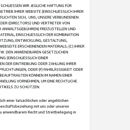
CHLIESSEN WIR JEGLICHE HAFTUNG FÜR
TRIEB IHRER WEBSITE (EINSCHLIESSLICH IHRER
FLICHTEN SICH, UNS, UNSERE VERBUNDENEN
EDER (DIRECTORS) UND VERTRETER VON
R ANWALTSGEBÜHREN) FREIZUSTELLEN UND
ATERIAL, EINSCHLIESSLICH DER KOMBINATION
NUTZUNG, ENTWICKLUNG, GESTALTUNG,
EBSEITE ERSCHEINENDEN MATERIALS, (C) IHRER
ZW. DEN ANWENDBAREN GESETZLICHEN
NG (EINSCHLIESSLICH EINER
BEN DER EINTREIBUNG ODER ZAHLUNG IHRER
LICHTUNGEN, ODER (F) FAHRLÄSSIGKEIT ODER
 BEAUFTRAGTEN KÖNNEN IM NAMEN EINER
HANDLUNG VORNEHMEN, UM EINE RECHTLICHE
TIKELS ZU SCHÜTZEN.
ich einer tatsächlichen oder angeblichen
Geschäftsbeziehung mit uns oder unseren
u anwendbarem Recht und Streitbeilegung in