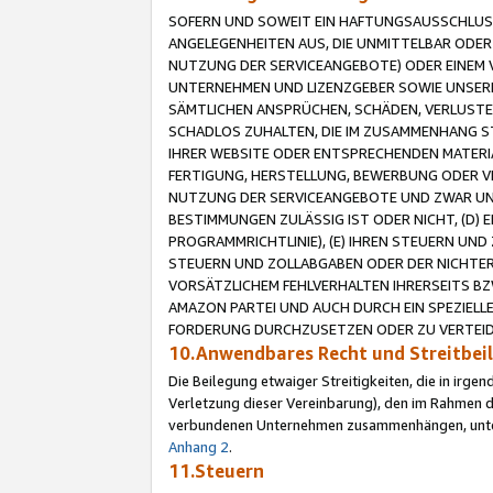
SOFERN UND SOWEIT EIN HAFTUNGSAUSSCHLUSS
ANGELEGENHEITEN AUS, DIE UNMITTELBAR ODER 
NUTZUNG DER SERVICEANGEBOTE) ODER EINEM V
UNTERNEHMEN UND LIZENZGEBER SOWIE UNSERE 
SÄMTLICHEN ANSPRÜCHEN, SCHÄDEN, VERLUSTE
SCHADLOS ZUHALTEN, DIE IM ZUSAMMENHANG STE
IHRER WEBSITE ODER ENTSPRECHENDEN MATERIA
FERTIGUNG, HERSTELLUNG, BEWERBUNG ODER VE
NUTZUNG DER SERVICEANGEBOTE UND ZWAR UN
BESTIMMUNGEN ZULÄSSIG IST ODER NICHT, (D) 
PROGRAMMRICHTLINIE), (E) IHREN STEUERN UN
STEUERN UND ZOLLABGABEN ODER DER NICHTER
VORSÄTZLICHEM FEHLVERHALTEN IHRERSEITS BZ
AMAZON PARTEI UND AUCH DURCH EIN SPEZIELL
FORDERUNG DURCHZUSETZEN ODER ZU VERTEIDI
10.Anwendbares Recht und Streitbe
Die Beilegung etwaiger Streitigkeiten, die in irg
Verletzung dieser Vereinbarung), den im Rahmen d
verbundenen Unternehmen zusammenhängen, unterl
Anhang 2
.
11.Steuern