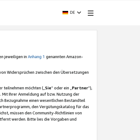
DE
en jeweiligen in
Anhang 1
genannten Amazon-
e von Widersprüchen zwischen den Übersetzungen
er teilnehmen möchten („
Sie
“ oder ein „
Partner
“),
. Mit Ihrer Anmeldung auf bzw. Nutzung der
durch Bezugnahme einen wesentlichen Bestandteil
 Partnerprogramm, den Vergütungskatalog für das
ichst, müssen den Community-Richtlinien von
fernt werden. Bitte lies die Vorgaben und