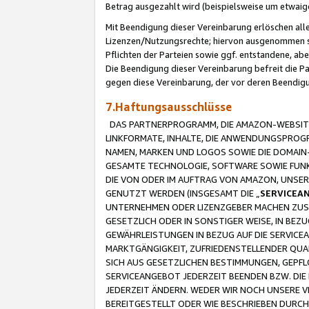
Betrag ausgezahlt wird (beispielsweise um etwai
Mit Beendigung dieser Vereinbarung erlöschen alle
Lizenzen/Nutzungsrechte; hiervon ausgenommen sind
Pflichten der Parteien sowie ggf. entstandene, ab
Die Beendigung dieser Vereinbarung befreit die P
gegen diese Vereinbarung, der vor deren Beendi
7.Haftungsausschlüsse
DAS PARTNERPROGRAMM, DIE AMAZON-WEBSITE,
LINKFORMATE, INHALTE, DIE ANWENDUNGSPRO
NAMEN, MARKEN UND LOGOS SOWIE DIE DOMAIN
GESAMTE TECHNOLOGIE, SOFTWARE SOWIE FUNKT
DIE VON ODER IM AUFTRAG VON AMAZON, UNS
GENUTZT WERDEN (INSGESAMT DIE „
SERVICEA
UNTERNEHMEN ODER LIZENZGEBER MACHEN ZUSI
GESETZLICH ODER IN SONSTIGER WEISE, IN BE
GEWÄHRLEISTUNGEN IN BEZUG AUF DIE SERVICE
MARKTGÄNGIGKEIT, ZUFRIEDENSTELLENDER QUA
SICH AUS GESETZLICHEN BESTIMMUNGEN, GEPFL
SERVICEANGEBOT JEDERZEIT BEENDEN BZW. DIE
JEDERZEIT ÄNDERN. WEDER WIR NOCH UNSERE 
BEREITGESTELLT ODER WIE BESCHRIEBEN DURC