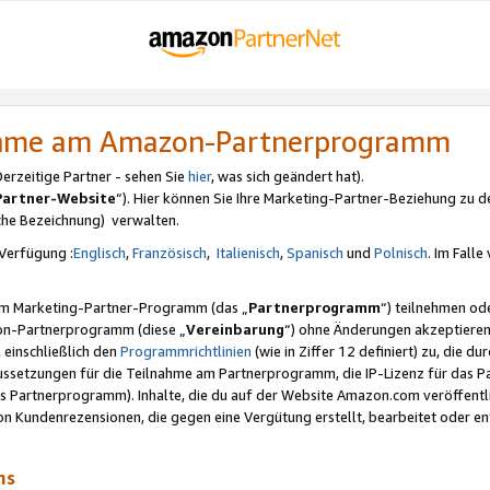
nahme am Amazon-Partnerprogramm
rzeitige Partner - sehen Sie
hier
, was sich geändert hat).
Partner-Website
“). Hier können Sie Ihre Marketing-Partner-Beziehung zu d
iche Bezeichnung) verwalten.
Verfügung :
Englisch
,
Französisch
,
Italienisch
,
Spanisch
und
Polnisch
. Im Fall
erem Marketing-Partner-Programm (das „
Partnerprogramm
“) teilnehmen od
on-Partnerprogramm (diese „
Vereinbarung
“) ohne Änderungen akzeptieren
 einschließlich den
Programmrichtlinien
(wie in Ziffer 12 definiert) zu, die 
raussetzungen für die Teilnahme am Partnerprogramm, die IP-Lizenz für das
s Partnerprogramm). Inhalte, die du auf der Website Amazon.com veröffentl
n Kundenrezensionen, die gegen eine Vergütung erstellt, bearbeitet oder ent
mms