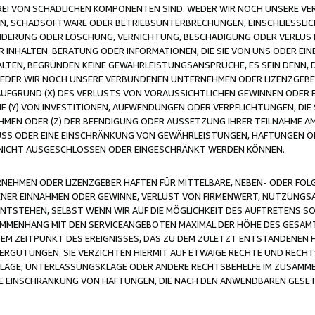
FREI VON SCHÄDLICHEN KOMPONENTEN SIND. WEDER WIR NOCH UNSERE 
VIREN, SCHADSOFTWARE ODER BETRIEBSUNTERBRECHUNGEN, EINSCHLIESSL
ÄNDERUNG ODER LÖSCHUNG, VERNICHTUNG, BESCHÄDIGUNG ODER VERLUST 
INHALTEN. BERATUNG ODER INFORMATIONEN, DIE SIE VON UNS ODER EIN
LTEN, BEGRÜNDEN KEINE GEWÄHRLEISTUNGSANSPRÜCHE, ES SEIN DENN, DI
WEDER WIR NOCH UNSERE VERBUNDENEN UNTERNEHMEN ODER LIZENZGEBE
FGRUND (X) DES VERLUSTS VON VORAUSSICHTLICHEN GEWINNEN ODER 
 (Y) VON INVESTITIONEN, AUFWENDUNGEN ODER VERPFLICHTUNGEN, DIE 
EN ODER (Z) DER BEENDIGUNG ODER AUSSETZUNG IHRER TEILNAHME A
LUSS ODER EINE EINSCHRÄNKUNG VON GEWÄHRLEISTUNGEN, HAFTUNGEN O
NICHT AUSGESCHLOSSEN ODER EINGESCHRÄNKT WERDEN KÖNNEN.
EHMEN ODER LIZENZGEBER HAFTEN FÜR MITTELBARE, NEBEN- ODER FOL
R EINNAHMEN ODER GEWINNE, VERLUST VON FIRMENWERT, NUTZUNGSAU
TSTEHEN, SELBST WENN WIR AUF DIE MÖGLICHKEIT DES AUFTRETENS S
MENHANG MIT DEN SERVICEANGEBOTEN MAXIMAL DER HÖHE DES GESAMT
M ZEITPUNKT DES EREIGNISSES, DAS ZU DEM ZULETZT ENTSTANDENEN 
ERGÜTUNGEN. SIE VERZICHTEN HIERMIT AUF ETWAIGE RECHTE UND RECHT
KLAGE, UNTERLASSUNGSKLAGE ODER ANDERE RECHTSBEHELFE IM ZUSAMME
NE EINSCHRÄNKUNG VON HAFTUNGEN, DIE NACH DEN ANWENDBAREN GESE