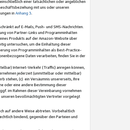
nschließlich einer tatsächlichen oder angeblichen
Geschäftsbeziehung mit uns oder unseren
mungen in
Anhang 3
.
schränkt auf E-Mails, Push- und SMS-Nachrichten.
ellung von Partner-Links und Programminhalten
 eines Produkts auf der Amazon-Website über
tig untersuchen, um die Einhaltung dieser
ntierung von Programminhalten als Best-Practice-
sonenbezogene Daten verarbeiten, finden Sie in der
telbar) Internet-Verkehr (Traffic) anregen können,
rnehmen jederzeit (unmittelbar oder mittelbar)
b stehen, (c) ein Versäumnis unsererseits, Ihre
fene oder eine andere Bestimmung dieser
r ggf. im Rahmen dieser Vereinbarung vornehmen
ch unseren bevollmächtigten Vertreter vorgelegt
ch auf andere Weise abtreten. Vorbehaltlich
rechtlich bindend, gegenüber den Parteien und