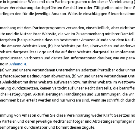
e in irgendeiner Weise mit dem Partnerprogramm oder dieser Vereinbarung (ei
ieser Vereinbarung durchgeführten Geschäften oder Tätigkeiten oder Ihrer 
liegen den für die jeweilige Amazon-Website einschlägigen Steuerbestim
mmenhang mit dem Partnerprogramm versenden, einschließlich, aber nicht be
site und die Nutzer Ihrer Website, die wir im Zusammenhang mit Ihrer Darst
itergeben (beispielsweise dass ein bestimmter Amazon-Kunde vor dem Kauf
uf die Amazon-Website kam, (b) Ihre Website prüfen, überwachen und anderwei
r Website dargestelltes Logo und die auf Ihrer Website dargestellte Impleme
reproduzieren, verbreiten und darstellen. Informationen darüber, wie wir per
ng in
Anhang 4
.
 (a) wir und unsere verbundenen Unternehmen jederzeit (mittelbar oder unmit
ng festgelegten Bedingungen abweichen, (b) wir und unsere verbundenen Unte
 Ähnlichkeit mit Ihrer Website aufweisen bzw. mit Ihrer Website im Wettbewer
barung durchzusetzen, keinen Verzicht auf unser Recht darstellt, die betrof
liche Festlegungen, Aktualisierungen, Handlungen und Zustimmungen, die wi
enommen bzw. erteilt werden und nur wirksam sind, wenn sie schriftlich dur
stimmung von Amazon dürfen Sie diese Vereinbarung weder Kraft Gesetzes no
die Parteien und deren jeweilige Rechtsnachfolger und Abtretungsempfänger 
ngsempfängern durchsetzbar und kommt diesen zugute.