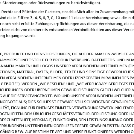
ge Stornierungen oder Rücksendungen zu berücksichtigen).
 Rechte und Pflichten der Parteien, einschließlich aller im Zusammenhang m
 die in Ziffern 3, 4, 5, 6, 7, 8, 10 und 11 dieser Vereinbarung sowie die in
er noch nicht erfüllte Zahlungsverpflichtungen aus dieser Vereinbarung, die
arteien nicht von den bereits entstandenen Verbindlichkeiten aus dieser Ver
gung begangen wurde.
 PRODUKTE UND DIENSTLEISTUNGEN, DIE AUF DER AMAZON-WEBSITE AN
GRAMMIERSCHNITTSTELLE FÜR PRODUKTWERBUNG, DATENFEEDS UND INH
-NAMEN, MARKEN UND LOGOS UNSERER VERBUNDENEN UNTERNEHMEN (EIN
IONEN, MATERIAL, DATEN, BILDER, TEXTE UND SONSTIGE GEWERBLICHE 
EREN VERBUNDENEN UNTERNEHMEN ODER LIZENZGEBERN IM RAHMEN DES 
NGEBOTE
“), WERDEN „WIE BESEHEN“ UND „WIE VERFÜGBAR“ BEREITGEST
CHERUNGEN ODER ÜBERNEHMEN GEWÄHRLEISTUNGEN GLEICH WELCHER AR
ZUG AUF DIE SERVICEANGEBOTE. WIR UND UNSERE VERBUNDENEN UNTERNEH
ANGEBOTE AUS; DIES SCHLIESST ETWAIGE STILLSCHWEIGENDE GEWÄHRLE
LITÄT, EIGNUNG FÜR EINEN BESTIMMTEN VERWENDUNGSZWECK, NICHTVER
OGENHEITEN, DEM ÜBLICHEN GESCHÄFTSVERKEHR, DER LEISTUNG ODER H
 BESCHAFFENHEIT, MERKMALE, FUNKTIONEN, DEN LEISTUNGSUMFANG ODER
VERBUNDENEN UNTERNEHMEN ODER LIZENZGEBER GEWÄHRLEISTEN, DASS D
HGÄNGIG BZW. AUF BESTIMMTE ART UND WEISE FUNKTIONIEREN WERDEN 