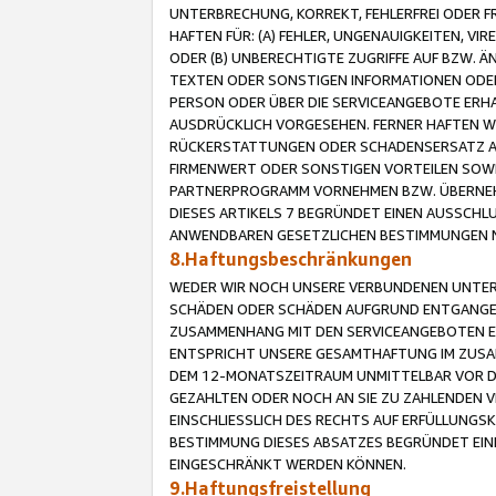
UNTERBRECHUNG, KORREKT, FEHLERFREI ODER 
HAFTEN FÜR: (A) FEHLER, UNGENAUIGKEITEN, 
ODER (B) UNBERECHTIGTE ZUGRIFFE AUF BZW. 
TEXTEN ODER SONSTIGEN INFORMATIONEN ODER 
PERSON ODER ÜBER DIE SERVICEANGEBOTE ERHA
AUSDRÜCKLICH VORGESEHEN. FERNER HAFTEN 
RÜCKERSTATTUNGEN ODER SCHADENSERSATZ AU
FIRMENWERT ODER SONSTIGEN VORTEILEN SOWIE
PARTNERPROGRAMM VORNEHMEN BZW. ÜBERNEHM
DIESES ARTIKELS 7 BEGRÜNDET EINEN AUSSCH
ANWENDBAREN GESETZLICHEN BESTIMMUNGEN 
8.Haftungsbeschränkungen
WEDER WIR NOCH UNSERE VERBUNDENEN UNTERN
SCHÄDEN ODER SCHÄDEN AUFGRUND ENTGANGENE
ZUSAMMENHANG MIT DEN SERVICEANGEBOTEN EN
ENTSPRICHT UNSERE GESAMTHAFTUNG IM ZUSAM
DEM 12-MONATSZEITRAUM UNMITTELBAR VOR DE
GEZAHLTEN ODER NOCH AN SIE ZU ZAHLENDEN V
EINSCHLIESSLICH DES RECHTS AUF ERFÜLLUNGS
BESTIMMUNG DIESES ABSATZES BEGRÜNDET EI
EINGESCHRÄNKT WERDEN KÖNNEN.
9.Haftungsfreistellung