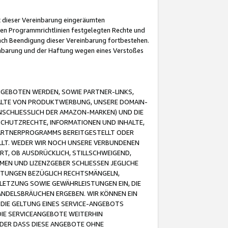
it dieser Vereinbarung eingeräumten
 den Programmrichtlinien festgelegten Rechte und
 nach Beendigung dieser Vereinbarung fortbestehen.
einbarung und der Haftung wegen eines Verstoßes
GEBOTEN WERDEN, SOWIE PARTNER-LINKS,
ALTE VON PRODUKTWERBUNG, UNSERE DOMAIN-
SCHLIESSLICH DER AMAZON-MARKEN) UND DIE
SCHUTZRECHTE, INFORMATIONEN UND INHALTE,
PARTNERPROGRAMMS BEREITGESTELLT ODER
ELLT. WEDER WIR NOCH UNSERE VERBUNDENEN
T, OB AUSDRÜCKLICH, STILLSCHWEIGEND,
MEN UND LIZENZGEBER SCHLIESSEN JEGLICHE
ISTUNGEN BEZÜGLICH RECHTSMÄNGELN,
LETZUNG SOWIE GEWÄHRLEISTUNGEN EIN, DIE
ANDELSBRÄUCHEN ERGEBEN. WIR KÖNNEN EIN
 DIE GELTUNG EINES SERVICE-ANGEBOTS
IE SERVICEANGEBOTE WEITERHIN
ODER DASS DIESE ANGEBOTE OHNE