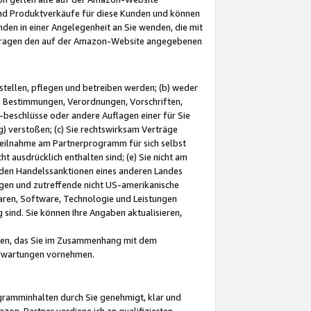
und Produktverkäufe für diese Kunden und können
nden in einer Angelegenheit an Sie wenden, die mit
e-Fragen den auf der Amazon-Website angegebenen
stellen, pflegen und betreiben werden; (b) weder
e Bestimmungen, Verordnungen, Vorschriften,
-beschlüsse oder andere Auflagen einer für Sie
 verstoßen; (c) Sie rechtswirksam Verträge
r Teilnahme am Partnerprogramm für sich selbst
t ausdrücklich enthalten sind; (e) Sie nicht am
den Handelssanktionen eines anderen Landes
gen und zutreffende nicht US-amerikanische
ren, Software, Technologie und Leistungen
sind. Sie können Ihre Angaben aktualisieren,
men, das Sie im Zusammenhang mit dem
 Erwartungen vornehmen.
ogramminhalten durch Sie genehmigt, klar und
zon-Partner verdiene ich an qualifizierten