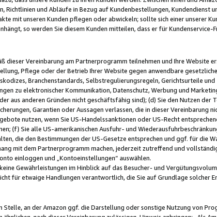
, Richtlinien und Abläufe in Bezug auf Kundenbestellungen, Kundendienst 
kte mit unseren Kunden pflegen oder abwickeln; sollte sich einer unserer Ku
nhängt, so werden Sie diesem Kunden mitteilen, dass er für Kundenservic
emäß dieser Vereinbarung am Partnerprogramm teilnehmen und Ihre Website er
ellung, Pflege oder der Betrieb Ihrer Website gegen anwendbare gesetzlich
skodizes, Branchenstandards, Selbstregulierungsregeln, Gerichtsurteile und 
ngen zu elektronischer Kommunikation, Datenschutz, Werbung und Marketing)
 oder aus anderen Gründen nicht geschäftsfähig sind); (d) Sie den Nutzen de
cherungen, Garantien oder Aussagen verlassen, die in dieser Vereinbarung nich
gebote nutzen, wenn Sie US-Handelssanktionen oder US-Recht entsprechen
men; (f) Sie alle US-amerikanischen Ausfuhr- und Wiederausfuhrbeschränkun
ten, die den Bestimmungen der US-Gesetze entsprechen und ggf. für die Wa
hang mit dem Partnerprogramm machen, jederzeit zutreffend und vollständig 
 Konto einloggen und „Kontoeinstellungen“ auswählen.
keine Gewährleistungen im Hinblick auf das Besucher- und Vergütungsvolu
icht für etwaige Handlungen verantwortlich, die Sie auf Grundlage solcher
en Stelle, an der Amazon ggf. die Darstellung oder sonstige Nutzung von Pr
 ähnlichen, nach dieser Vereinbarung zulässigen, Hinweis anbringen: „Als Ama