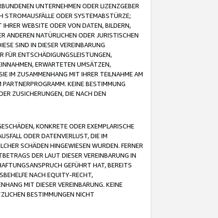
VERBUNDENEN UNTERNEHMEN ODER LIZENZGEBER
ICH STROMAUSFÄLLE ODER SYSTEMABSTÜRZE;
IHRER WEBSITE ODER VON DATEN, BILDERN,
ER ANDEREN NATÜRLICHEN ODER JURISTISCHEN
ESE SIND IN DIESER VEREINBARUNG
R FÜR ENTSCHÄDIGUNGSLEISTUNGEN,
EINNAHMEN, ERWARTETEN UMSÄTZEN,
SIE IM ZUSAMMENHANG MIT IHRER TEILNAHME AM
M PARTNERPROGRAMM. KEINE BESTIMMUNG
DER ZUSICHERUNGEN, DIE NACH DEN
GESCHÄDEN, KONKRETE ODER EXEMPLARISCHE
SFALL ODER DATENVERLUST, DIE IM
OLCHER SCHÄDEN HINGEWIESEN WURDEN. FERNER
BETRAGS DER LAUT DIESER VEREINBARUNG IN
HAFTUNGSANSPRUCH GEFÜHRT HAT, BEREITS
SBEHELFE NACH EQUITY-RECHT,
NHANG MIT DIESER VEREINBARUNG. KEINE
TZLICHEN BESTIMMUNGEN NICHT