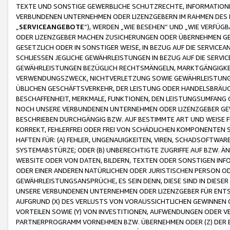
TEXTE UND SONSTIGE GEWERBLICHE SCHUTZRECHTE, INFORMATIONE
VERBUNDENEN UNTERNEHMEN ODER LIZENZGEBERN IM RAHMEN DES
„
SERVICEANGEBOTE
“), WERDEN „WIE BESEHEN“ UND „WIE VERFÜ
ODER LIZENZGEBER MACHEN ZUSICHERUNGEN ODER ÜBERNEHMEN GEW
GESETZLICH ODER IN SONSTIGER WEISE, IN BEZUG AUF DIE SERVI
SCHLIESSEN JEGLICHE GEWÄHRLEISTUNGEN IN BEZUG AUF DIE SERVI
GEWÄHRLEISTUNGEN BEZÜGLICH RECHTSMÄNGELN, MARKTGÄNGIGKEIT
VERWENDUNGSZWECK, NICHTVERLETZUNG SOWIE GEWÄHRLEISTUNGEN 
ÜBLICHEN GESCHÄFTSVERKEHR, DER LEISTUNG ODER HANDELSBRÄUCH
BESCHAFFENHEIT, MERKMALE, FUNKTIONEN, DEN LEISTUNGSUMFANG 
NOCH UNSERE VERBUNDENEN UNTERNEHMEN ODER LIZENZGEBER GEWÄ
BESCHRIEBEN DURCHGÄNGIG BZW. AUF BESTIMMTE ART UND WEISE
KORREKT, FEHLERFREI ODER FREI VON SCHÄDLICHEN KOMPONENTEN
HAFTEN FÜR: (A) FEHLER, UNGENAUIGKEITEN, VIREN, SCHADSOFTW
SYSTEMABSTÜRZE; ODER (B) UNBERECHTIGTE ZUGRIFFE AUF BZW. 
WEBSITE ODER VON DATEN, BILDERN, TEXTEN ODER SONSTIGEN INF
ODER EINER ANDEREN NATÜRLICHEN ODER JURISTISCHEN PERSON OD
GEWÄHRLEISTUNGSANSPRÜCHE, ES SEIN DENN, DIESE SIND IN DIES
UNSERE VERBUNDENEN UNTERNEHMEN ODER LIZENZGEBER FÜR EN
AUFGRUND (X) DES VERLUSTS VON VORAUSSICHTLICHEN GEWINNEN
VORTEILEN SOWIE (Y) VON INVESTITIONEN, AUFWENDUNGEN ODER VE
PARTNERPROGRAMM VORNEHMEN BZW. ÜBERNEHMEN ODER (Z) DER 