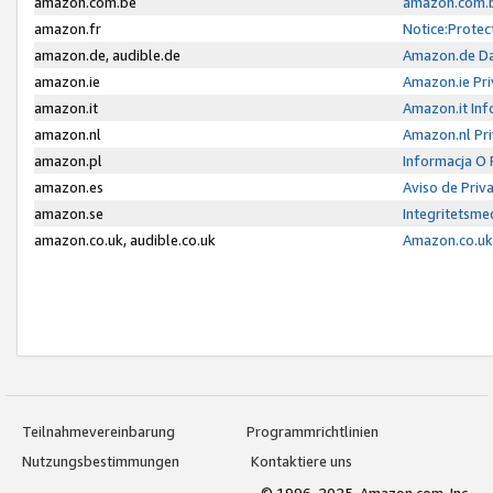
amazon.com.be
amazon.com.b
amazon.fr
Notice:Protec
amazon.de, audible.de
Amazon.de Da
amazon.ie
Amazon.ie Pri
amazon.it
Amazon.it Inf
amazon.nl
Amazon.nl Pri
amazon.pl
Informacja O
amazon.es
Aviso de Priv
amazon.se
Integritetsm
amazon.co.uk, audible.co.uk
Amazon.co.uk 
Teilnahmevereinbarung
Programmrichtlinien
Nutzungsbestimmungen
Kontaktiere uns