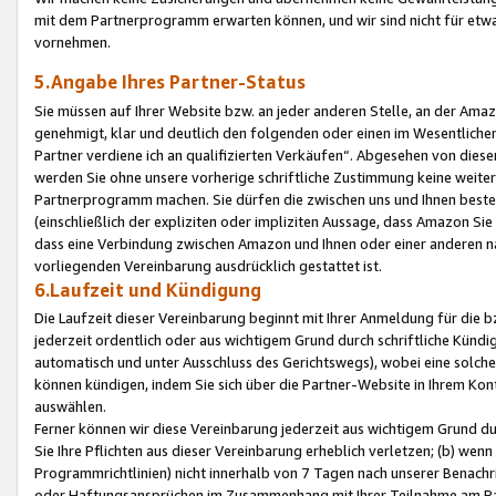
mit dem Partnerprogramm erwarten können, und wir sind nicht für etwa
vornehmen.
5.Angabe Ihres Partner-Status
Sie müssen auf Ihrer Website bzw. an jeder anderen Stelle, an der Am
genehmigt, klar und deutlich den folgenden oder einen im Wesentlichen
Partner verdiene ich an qualifizierten Verkäufen“. Abgesehen von die
werden Sie ohne unsere vorherige schriftliche Zustimmung keine weite
Partnerprogramm machen. Sie dürfen die zwischen uns und Ihnen best
(einschließlich der expliziten oder impliziten Aussage, dass Amazon Si
dass eine Verbindung zwischen Amazon und Ihnen oder einer anderen natü
vorliegenden Vereinbarung ausdrücklich gestattet ist.
6.Laufzeit und Kündigung
Die Laufzeit dieser Vereinbarung beginnt mit Ihrer Anmeldung für die 
jederzeit ordentlich oder aus wichtigem Grund durch schriftliche Kündi
automatisch und unter Ausschluss des Gerichtswegs), wobei eine solch
können kündigen, indem Sie sich über die Partner-Website in Ihrem Ko
auswählen.
Ferner können wir diese Vereinbarung jederzeit aus wichtigem Grund dur
Sie Ihre Pflichten aus dieser Vereinbarung erheblich verletzen; (b) wen
Programmrichtlinien) nicht innerhalb von 7 Tagen nach unserer Benachr
oder Haftungsansprüchen im Zusammenhang mit Ihrer Teilnahme am Pa