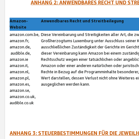
ANHANG 2: ANWENDBARES RECHT UND STRE
Amazon-
Anwendbares Recht und Streitbeilegung
Website
amazon.com.be,
Diese Vereinbarung und Streitigkeiten aller Art, die 
amazon.fr,
Großherzogtums Luxemburg unter Ausschluss seiner Kol
amazon.de,
ausschließlichen Zuständigkeit der Gerichte im Geri
audible.de,
dieser Vereinbarung kann Amazon bei einem zuständig
amazon.ie
Rechtsschutz wegen einer tatsächlichen oder angebli
amazon.it,
Amazon oder einer anderen natürlichen oder juristisc
amazon.nl,
Rechte in Bezug auf die Programminhalte besonderer,
amazon.pl,
Wert darstellen, dessen Verlust nicht ohne Weiteres e
amazon.es,
ausgeglichen werden kann.
amazon.se,
amazon.co.uk,
audible.co.uk
ANHANG 3: STEUERBESTIMMUNGEN FÜR DIE JEWEIL