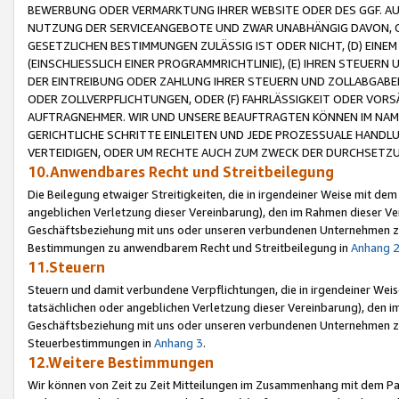
BEWERBUNG ODER VERMARKTUNG IHRER WEBSITE ODER DES GGF. AUF 
NUTZUNG DER SERVICEANGEBOTE UND ZWAR UNABHÄNGIG DAVON, O
GESETZLICHEN BESTIMMUNGEN ZULÄSSIG IST ODER NICHT, (D) EINE
(EINSCHLIESSLICH EINER PROGRAMMRICHTLINIE), (E) IHREN STEUER
DER EINTREIBUNG ODER ZAHLUNG IHRER STEUERN UND ZOLLABGAB
ODER ZOLLVERPFLICHTUNGEN, ODER (F) FAHRLÄSSIGKEIT ODER VORS
AUFTRAGNEHMER. WIR UND UNSERE BEAUFTRAGTEN KÖNNEN IM NAME
GERICHTLICHE SCHRITTE EINLEITEN UND JEDE PROZESSUALE HAND
VERTEIDIGEN, ODER UM RECHTE AUCH ZUM ZWECK DER DURCHSETZU
10.Anwendbares Recht und Streitbeilegung
Die Beilegung etwaiger Streitigkeiten, die in irgendeiner Weise mit de
angeblichen Verletzung dieser Vereinbarung), den im Rahmen dieser Ve
Geschäftsbeziehung mit uns oder unseren verbundenen Unternehmen zu
Bestimmungen zu anwendbarem Recht und Streitbeilegung in
Anhang 
11.Steuern
Steuern und damit verbundene Verpflichtungen, die in irgendeiner Wei
tatsächlichen oder angeblichen Verletzung dieser Vereinbarung), den 
Geschäftsbeziehung mit uns oder unseren verbundenen Unternehmen z
Steuerbestimmungen in
Anhang 3
.
12.Weitere Bestimmungen
Wir können von Zeit zu Zeit Mitteilungen im Zusammenhang mit dem Par