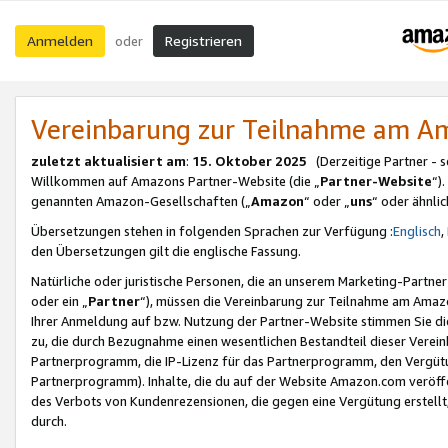
Anmelden
Registrieren
oder
Vereinbarung zur Teilnahme am 
zuletzt aktualisiert am
:
15. Oktober 2025
(Derzeitige Partner - 
Willkommen auf Amazons Partner-Website (die „
Partner-Website
“)
genannten Amazon-Gesellschaften („
Amazon
“ oder „
uns
“ oder ähnli
Übersetzungen stehen in folgenden Sprachen zur Verfügung :
Englisch
,
den Übersetzungen gilt die englische Fassung.
Natürliche oder juristische Personen, die an unserem Marketing-Partn
oder ein „
Partner
“), müssen die Vereinbarung zur Teilnahme am Ama
Ihrer Anmeldung auf bzw. Nutzung der Partner-Website stimmen Sie die
zu, die durch Bezugnahme einen wesentlichen Bestandteil dieser Verei
Partnerprogramm, die IP-Lizenz für das Partnerprogramm, den Vergütu
Partnerprogramm). Inhalte, die du auf der Website Amazon.com veröffe
des Verbots von Kundenrezensionen, die gegen eine Vergütung erstellt, 
durch.