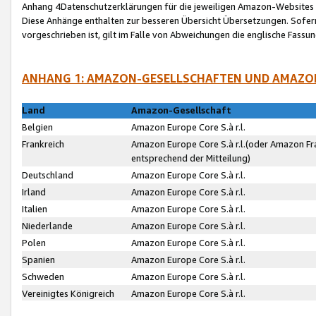
Anhang 4Datenschutzerklärungen für die jeweiligen Amazon-Websites
Diese Anhänge enthalten zur besseren Übersicht Übersetzungen. Sofe
vorgeschrieben ist, gilt im Falle von Abweichungen die englische Fass
ANHANG 1: AMAZON-GESELLSCHAFTEN UND AMAZO
Land
Amazon-Gesellschaft
Belgien
Amazon Europe Core S.à r.l.
Frankreich
Amazon Europe Core S.à r.l.(oder Amazon Fr
entsprechend der Mitteilung)
Deutschland
Amazon Europe Core S.à r.l.
Irland
Amazon Europe Core S.à r.l.
Italien
Amazon Europe Core S.à r.l.
Niederlande
Amazon Europe Core S.à r.l.
Polen
Amazon Europe Core S.à r.l.
Spanien
Amazon Europe Core S.à r.l.
Schweden
Amazon Europe Core S.à r.l.
Vereinigtes Königreich
Amazon Europe Core S.à r.l.