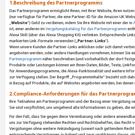
1.Beschreibung des Partnerprogramms
Das Partnerprogramm ermöglicht Ihnen, mit Ihrer Website, Ihren nutzer
(nur verfügbar für Partner, die eine Partner-ID für die Amazon UK We
„
Website
“) Geld zu verdienen, indem Sie Ihre Website mit einer der in
ist, einer anderen im
Vergütungskatalog für das Partnerprogramm
enth
Alexa Skill (über das Alexa Shopping Kit) verlinken. Entsprechende Lin
markierten Link-Formate verwenden („
Partner-Links
“).
Wenn unsere Kunden die Partner-Links anklicken oder sich damit verbi
angeboten werden, oder andere Handlungen vornehmen, können Sie eine
Partnerprogramm
näher beschrieben (und vorbehaltlich der dort festg
Produkte oder Leistungen können wir Ihnen Daten, Bilder, Texte, Linkfo
für Anwendungsprogramme, die Alexa-Funktionalität und weitere Inf
zur Verfügung stellen. Der Begriff „Programminhalte“ bezieht sich dabe
in Bezug auf Produkte, die auf Websites angeboten werden, bei denen 
2.Compliance-Anforderungen für das Partnerprog
Ihre Teilnahme am Partnerprogramm und der Bezug einer Vergütung setz
Sie sind verpflichtet, uns umgehend alle Informationen zu geben, die w
Für den Fall, dass Sie gegen diese Vereinbarung oder andere anwendba
uns zur Verfügung stehenden Rechten und Rechtsbehelfen, das Recht vo
Vergütungen ohne weitere Ankündigung (soweit nach geltendem Recht z
entsprechende Vergütungen zu haben) und zwar unabhängig davon, ob 