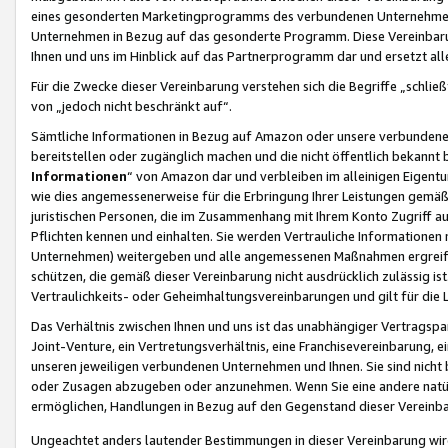
eines gesonderten Marketingprogramms des verbundenen Unternehmens
Unternehmen in Bezug auf das gesonderte Programm. Diese Vereinbarung
Ihnen und uns im Hinblick auf das Partnerprogramm dar und ersetzt al
Für die Zwecke dieser Vereinbarung verstehen sich die Begriffe „schließ
von „jedoch nicht beschränkt auf“.
Sämtliche Informationen in Bezug auf Amazon oder unsere verbunde
bereitstellen oder zugänglich machen und die nicht öffentlich bekannt bz
Informationen
“ von Amazon dar und verbleiben im alleinigen Eigent
wie dies angemessenerweise für die Erbringung Ihrer Leistungen gemäß d
juristischen Personen, die im Zusammenhang mit Ihrem Konto Zugriff au
Pflichten kennen und einhalten. Sie werden Vertrauliche Informationen 
Unternehmen) weitergeben und alle angemessenen Maßnahmen ergreifen
schützen, die gemäß dieser Vereinbarung nicht ausdrücklich zulässig is
Vertraulichkeits- oder Geheimhaltungsvereinbarungen und gilt für die
Das Verhältnis zwischen Ihnen und uns ist das unabhängiger Vertragspa
Joint-Venture, ein Vertretungsverhältnis, eine Franchisevereinbarung, 
unseren jeweiligen verbundenen Unternehmen und Ihnen. Sie sind ni
oder Zusagen abzugeben oder anzunehmen. Wenn Sie eine andere natürli
ermöglichen, Handlungen in Bezug auf den Gegenstand dieser Vereinbar
Ungeachtet anders lautender Bestimmungen in dieser Vereinbarung wird