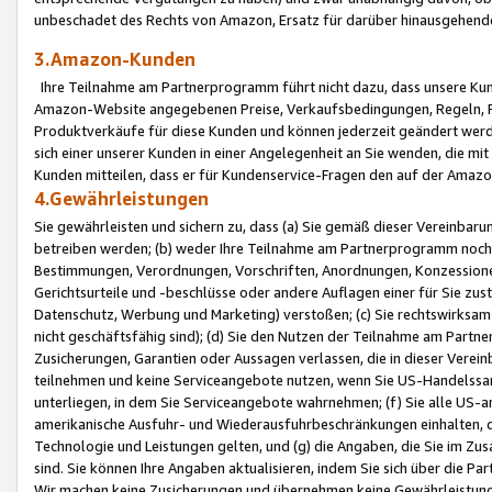
unbeschadet des Rechts von Amazon, Ersatz für darüber hinausgehen
3.Amazon-Kunden
Ihre Teilnahme am Partnerprogramm führt nicht dazu, dass unsere Kun
Amazon-Website angegebenen Preise, Verkaufsbedingungen, Regeln, Ri
Produktverkäufe für diese Kunden und können jederzeit geändert werde
sich einer unserer Kunden in einer Angelegenheit an Sie wenden, die 
Kunden mitteilen, dass er für Kundenservice-Fragen den auf der Ama
4.Gewährleistungen
Sie gewährleisten und sichern zu, dass (a) Sie gemäß dieser Vereinba
betreiben werden; (b) weder Ihre Teilnahme am Partnerprogramm noch d
Bestimmungen, Verordnungen, Vorschriften, Anordnungen, Konzessionen,
Gerichtsurteile und -beschlüsse oder andere Auflagen einer für Sie zu
Datenschutz, Werbung und Marketing) verstoßen; (c) Sie rechtswirksam 
nicht geschäftsfähig sind); (d) Sie den Nutzen der Teilnahme am Partne
Zusicherungen, Garantien oder Aussagen verlassen, die in dieser Verein
teilnehmen und keine Serviceangebote nutzen, wenn Sie US-Handelssa
unterliegen, in dem Sie Serviceangebote wahrnehmen; (f) Sie alle US
amerikanische Ausfuhr- und Wiederausfuhrbeschränkungen einhalten, 
Technologie und Leistungen gelten, und (g) die Angaben, die Sie im 
sind. Sie können Ihre Angaben aktualisieren, indem Sie sich über die 
Wir machen keine Zusicherungen und übernehmen keine Gewährleistun