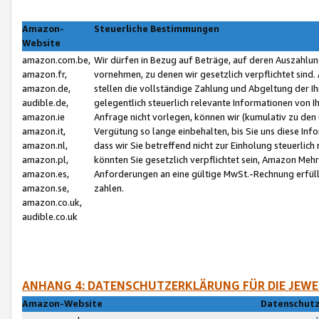
Amazon-
Steuerliche Bestimmungen
Website
amazon.com.be,
Wir dürfen in Bezug auf Beträge, auf deren Auszahlun
amazon.fr,
vornehmen, zu denen wir gesetzlich verpflichtet sind
amazon.de,
stellen die vollständige Zahlung und Abgeltung der 
audible.de,
gelegentlich steuerlich relevante Informationen von I
amazon.ie
Anfrage nicht vorlegen, können wir (kumulativ zu de
amazon.it,
Vergütung so lange einbehalten, bis Sie uns diese Inf
amazon.nl,
dass wir Sie betreffend nicht zur Einholung steuerlich 
amazon.pl,
könnten Sie gesetzlich verpflichtet sein, Amazon Meh
amazon.es,
Anforderungen an eine gültige MwSt.-Rechnung erfüllt
amazon.se,
zahlen.
amazon.co.uk,
audible.co.uk
ANHANG 4: DATENSCHUTZERKLÄRUNG FÜR DIE JEWE
Amazon-Website
Datenschutz