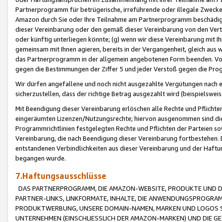
Partnerprogramm für betrügerische, irreführende oder illegale Zwecke
Amazon durch Sie oder Ihre Teilnahme am Partnerprogramm beschädig
dieser Vereinbarung oder den gemäß dieser Vereinbarung von den Vertr
oder künftig unterliegen könnte; (g) wenn wir diese Vereinbarung mit I
gemeinsam mit Ihnen agieren, bereits in der Vergangenheit, gleich aus
das Partnerprogramm in der allgemein angebotenen Form beenden. Vors
gegen die Bestimmungen der Ziffer 5 und jeder Verstoß gegen die Prog
Wir dürfen angefallene und noch nicht ausgezahlte Vergütungen nach 
sicherzustellen, dass der richtige Betrag ausgezahlt wird (beispielsw
Mit Beendigung dieser Vereinbarung erlöschen alle Rechte und Pflichte
eingeräumten Lizenzen/Nutzungsrechte; hiervon ausgenommen sind die in 
Programmrichtlinien festgelegten Rechte und Pflichten der Parteien sow
Vereinbarung, die nach Beendigung dieser Vereinbarung fortbestehen. D
entstandenen Verbindlichkeiten aus dieser Vereinbarung und der Haft
begangen wurde.
7.Haftungsausschlüsse
DAS PARTNERPROGRAMM, DIE AMAZON-WEBSITE, PRODUKTE UND DI
PARTNER-LINKS, LINKFORMATE, INHALTE, DIE ANWENDUNGSPROGR
PRODUKTWERBUNG, UNSERE DOMAIN-NAMEN, MARKEN UND LOGOS S
UNTERNEHMEN (EINSCHLIESSLICH DER AMAZON-MARKEN) UND DIE GE