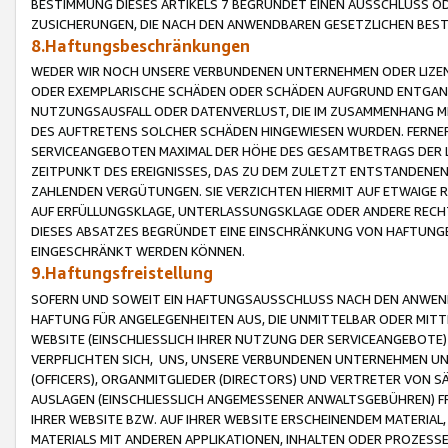
BESTIMMUNG DIESES ARTIKELS 7 BEGRÜNDET EINEN AUSSCHLUSS 
ZUSICHERUNGEN, DIE NACH DEN ANWENDBAREN GESETZLICHEN BE
8.Haftungsbeschränkungen
WEDER WIR NOCH UNSERE VERBUNDENEN UNTERNEHMEN ODER LIZEN
ODER EXEMPLARISCHE SCHÄDEN ODER SCHÄDEN AUFGRUND ENTGANG
NUTZUNGSAUSFALL ODER DATENVERLUST, DIE IM ZUSAMMENHANG MI
DES AUFTRETENS SOLCHER SCHÄDEN HINGEWIESEN WURDEN. FERN
SERVICEANGEBOTEN MAXIMAL DER HÖHE DES GESAMTBETRAGS DER 
ZEITPUNKT DES EREIGNISSES, DAS ZU DEM ZULETZT ENTSTANDENE
ZAHLENDEN VERGÜTUNGEN. SIE VERZICHTEN HIERMIT AUF ETWAIGE 
AUF ERFÜLLUNGSKLAGE, UNTERLASSUNGSKLAGE ODER ANDERE RECHT
DIESES ABSATZES BEGRÜNDET EINE EINSCHRÄNKUNG VON HAFTUNG
EINGESCHRÄNKT WERDEN KÖNNEN.
9.Haftungsfreistellung
SOFERN UND SOWEIT EIN HAFTUNGSAUSSCHLUSS NACH DEN ANWENDB
HAFTUNG FÜR ANGELEGENHEITEN AUS, DIE UNMITTELBAR ODER MITT
WEBSITE (EINSCHLIESSLICH IHRER NUTZUNG DER SERVICEANGEBOTE)
VERPFLICHTEN SICH, UNS, UNSERE VERBUNDENEN UNTERNEHMEN UN
(OFFICERS), ORGANMITGLIEDER (DIRECTORS) UND VERTRETER VON 
AUSLAGEN (EINSCHLIESSLICH ANGEMESSENER ANWALTSGEBÜHREN) FR
IHRER WEBSITE BZW. AUF IHRER WEBSITE ERSCHEINENDEM MATERIAL
MATERIALS MIT ANDEREN APPLIKATIONEN, INHALTEN ODER PROZESSE