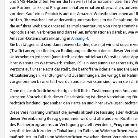
und SMS-Nachrichten. Ferner dürfen wir (a) Informationen über Ihre We
von Partner-Links und Programminhalten erhalten überwachen, aufzei
vor dem Kauf eines Produkts auf der Amazon-Website über einen auf Ih
prüfen, überwachen und anderweitig untersuchen, um die Einhaltung dies
die auf Ihrer Website dargestellte Implementierung von Programminhalt
reproduzieren, verbreiten und darstellen. Informationen darüber, wie w
Amazon-Datenschutzerklärung in
Anhang 4
.
Sie bestätigen und sind damit einverstanden, dass (a) wir und unsere 
(Traffic) anregen können, zu Bedingungen, die von den in dieser Vere
Unternehmen jederzeit (unmittelbar oder mittelbar) Websites oder Appl
Ihrer Website im Wettbewerb stehen, (c) ein Versäumnis unsererseits, I
Verzicht auf unser Recht darstellt, die betroffene oder eine andere B
Aktualisierungen, Handlungen und Zustimmungen, die wir ggf. im Rahme
vorgenommen bzw. erteilt werden und nur wirksam sind, wenn sie schri
Ohne die ausdrückliche vorherige schriftliche Zustimmung von Amazon
abtreten. Vorbehaltlich dieser Einschränkung ist diese Vereinbarung f
rechtlich bindend, gegenüber den Parteien und ihren jeweiligen Rech
Diese Vereinbarung umfasst die jeweils aktuellste Fassung aller Richtli
dieser Vereinbarung Bezug genommen wird und alle anderen Richtlinie
des Partnerprogramms zur Verfügung gestellt werden („
Programmric
verpflichten sich zu deren Einhaltung. Im Falle von Widersprüchen zwi
maßgeblich. Im Falle von Widersprüchen zwischen dieser Vereinbarun