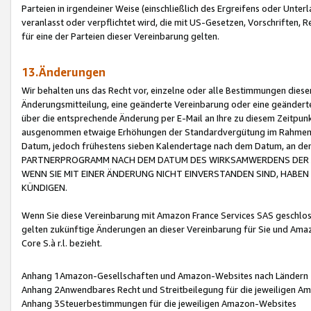
Parteien in irgendeiner Weise (einschließlich des Ergreifens oder Unt
veranlasst oder verpflichtet wird, die mit US-Gesetzen, Vorschriften,
für eine der Parteien dieser Vereinbarung gelten.
13.Änderungen
Wir behalten uns das Recht vor, einzelne oder alle Bestimmungen diese
Änderungsmitteilung, eine geänderte Vereinbarung oder eine geänderte 
über die entsprechende Änderung per E-Mail an Ihre zu diesem Zeitpun
ausgenommen etwaige Erhöhungen der Standardvergütung im Rahmen
Datum, jedoch frühestens sieben Kalendertage nach dem Datum, an de
PARTNERPROGRAMM NACH DEM DATUM DES WIRKSAMWERDENS DER Ä
WENN SIE MIT EINER ÄNDERUNG NICHT EINVERSTANDEN SIND, HABEN S
KÜNDIGEN.
Wenn Sie diese Vereinbarung mit Amazon France Services SAS geschlo
gelten zukünftige Änderungen an dieser Vereinbarung für Sie und Ama
Core S.à r.l. bezieht.
Anhang 1Amazon-Gesellschaften und Amazon-Websites nach Ländern
Anhang 2Anwendbares Recht und Streitbeilegung für die jeweiligen 
Anhang 3Steuerbestimmungen für die jeweiligen Amazon-Websites