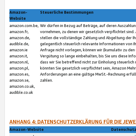
Amazon-
Steuerliche Bestimmungen
Website
amazon.com.be,
Wir dürfen in Bezug auf Beträge, auf deren Auszahlun
amazon.fr,
vornehmen, zu denen wir gesetzlich verpflichtet sind
amazon.de,
stellen die vollständige Zahlung und Abgeltung der 
audible.de,
gelegentlich steuerlich relevante Informationen von I
amazon.ie
Anfrage nicht vorlegen, können wir (kumulativ zu de
amazon.it,
Vergütung so lange einbehalten, bis Sie uns diese Inf
amazon.nl,
dass wir Sie betreffend nicht zur Einholung steuerlich 
amazon.pl,
könnten Sie gesetzlich verpflichtet sein, Amazon Meh
amazon.es,
Anforderungen an eine gültige MwSt.-Rechnung erfüllt
amazon.se,
zahlen.
amazon.co.uk,
audible.co.uk
ANHANG 4: DATENSCHUTZERKLÄRUNG FÜR DIE JEWE
Amazon-Website
Datenschutz