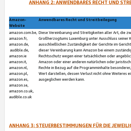
ANHANG 2: ANWENDBARES RECHT UND STRE
Amazon-
Anwendbares Recht und Streitbeilegung
Website
amazon.com.be,
Diese Vereinbarung und Streitigkeiten aller Art, die 
amazon.fr,
Großherzogtums Luxemburg unter Ausschluss seiner Kol
amazon.de,
ausschließlichen Zuständigkeit der Gerichte im Geri
audible.de,
dieser Vereinbarung kann Amazon bei einem zuständig
amazon.ie
Rechtsschutz wegen einer tatsächlichen oder angebli
amazon.it,
Amazon oder einer anderen natürlichen oder juristisc
amazon.nl,
Rechte in Bezug auf die Programminhalte besonderer,
amazon.pl,
Wert darstellen, dessen Verlust nicht ohne Weiteres e
amazon.es,
ausgeglichen werden kann.
amazon.se,
amazon.co.uk,
audible.co.uk
ANHANG 3: STEUERBESTIMMUNGEN FÜR DIE JEWEIL