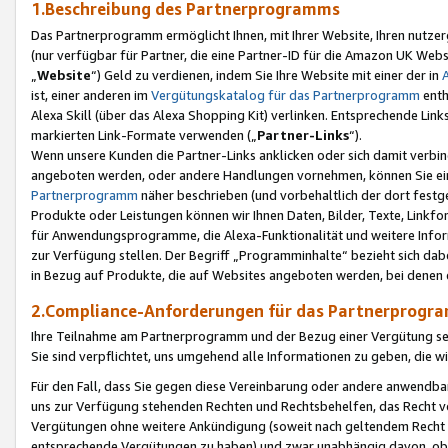
1.Beschreibung des Partnerprogramms
Das Partnerprogramm ermöglicht Ihnen, mit Ihrer Website, Ihren nutzer
(nur verfügbar für Partner, die eine Partner-ID für die Amazon UK We
„
Website
“) Geld zu verdienen, indem Sie Ihre Website mit einer der in
ist, einer anderen im
Vergütungskatalog für das Partnerprogramm
enth
Alexa Skill (über das Alexa Shopping Kit) verlinken. Entsprechende Lin
markierten Link-Formate verwenden („
Partner-Links
“).
Wenn unsere Kunden die Partner-Links anklicken oder sich damit verbi
angeboten werden, oder andere Handlungen vornehmen, können Sie eine
Partnerprogramm
näher beschrieben (und vorbehaltlich der dort festg
Produkte oder Leistungen können wir Ihnen Daten, Bilder, Texte, Linkfo
für Anwendungsprogramme, die Alexa-Funktionalität und weitere Inf
zur Verfügung stellen. Der Begriff „Programminhalte“ bezieht sich dabe
in Bezug auf Produkte, die auf Websites angeboten werden, bei denen 
2.Compliance-Anforderungen für das Partnerprog
Ihre Teilnahme am Partnerprogramm und der Bezug einer Vergütung setz
Sie sind verpflichtet, uns umgehend alle Informationen zu geben, die w
Für den Fall, dass Sie gegen diese Vereinbarung oder andere anwendba
uns zur Verfügung stehenden Rechten und Rechtsbehelfen, das Recht vo
Vergütungen ohne weitere Ankündigung (soweit nach geltendem Recht z
entsprechende Vergütungen zu haben) und zwar unabhängig davon, ob 