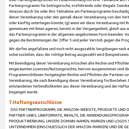
Partnerprogramm für betrügerische, irreführende oder illegale Zwecke
Amazon durch Sie oder Ihre Teilnahme am Partnerprogramm beschädig
dieser Vereinbarung oder den gemäß dieser Vereinbarung von den Vertr
oder künftig unterliegen könnte; (g) wenn wir diese Vereinbarung mit I
gemeinsam mit Ihnen agieren, bereits in der Vergangenheit, gleich aus
das Partnerprogramm in der allgemein angebotenen Form beenden. Vors
gegen die Bestimmungen der Ziffer 5 und jeder Verstoß gegen die Prog
Wir dürfen angefallene und noch nicht ausgezahlte Vergütungen nach 
sicherzustellen, dass der richtige Betrag ausgezahlt wird (beispielsw
Mit Beendigung dieser Vereinbarung erlöschen alle Rechte und Pflichte
eingeräumten Lizenzen/Nutzungsrechte; hiervon ausgenommen sind die in 
Programmrichtlinien festgelegten Rechte und Pflichten der Parteien sow
Vereinbarung, die nach Beendigung dieser Vereinbarung fortbestehen. D
entstandenen Verbindlichkeiten aus dieser Vereinbarung und der Haft
begangen wurde.
7.Haftungsausschlüsse
DAS PARTNERPROGRAMM, DIE AMAZON-WEBSITE, PRODUKTE UND DI
PARTNER-LINKS, LINKFORMATE, INHALTE, DIE ANWENDUNGSPROGR
PRODUKTWERBUNG, UNSERE DOMAIN-NAMEN, MARKEN UND LOGOS S
UNTERNEHMEN (EINSCHLIESSLICH DER AMAZON-MARKEN) UND DIE GE