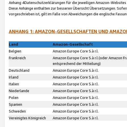
Anhang 4Datenschutzerklärungen für die jeweiligen Amazon-Websites
Diese Anhänge enthalten zur besseren Übersicht Übersetzungen. Sofe
vorgeschrieben ist, gilt im Falle von Abweichungen die englische Fass
ANHANG 1: AMAZON-GESELLSCHAFTEN UND AMAZO
Land
Amazon-Gesellschaft
Belgien
Amazon Europe Core S.à r.l.
Frankreich
Amazon Europe Core S.à r.l.(oder Amazon Fr
entsprechend der Mitteilung)
Deutschland
Amazon Europe Core S.à r.l.
Irland
Amazon Europe Core S.à r.l.
Italien
Amazon Europe Core S.à r.l.
Niederlande
Amazon Europe Core S.à r.l.
Polen
Amazon Europe Core S.à r.l.
Spanien
Amazon Europe Core S.à r.l.
Schweden
Amazon Europe Core S.à r.l.
Vereinigtes Königreich
Amazon Europe Core S.à r.l.