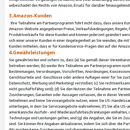
unbeschadet des Rechts von Amazon, Ersatz für darüber hinausgehen
3.Amazon-Kunden
Ihre Teilnahme am Partnerprogramm führt nicht dazu, dass unsere Kun
Amazon-Website angegebenen Preise, Verkaufsbedingungen, Regeln, Ri
Produktverkäufe für diese Kunden und können jederzeit geändert werde
sich einer unserer Kunden in einer Angelegenheit an Sie wenden, die 
Kunden mitteilen, dass er für Kundenservice-Fragen den auf der Ama
4.Gewährleistungen
Sie gewährleisten und sichern zu, dass (a) Sie gemäß dieser Vereinba
betreiben werden; (b) weder Ihre Teilnahme am Partnerprogramm noch d
Bestimmungen, Verordnungen, Vorschriften, Anordnungen, Konzessionen,
Gerichtsurteile und -beschlüsse oder andere Auflagen einer für Sie zu
Datenschutz, Werbung und Marketing) verstoßen; (c) Sie rechtswirksam 
nicht geschäftsfähig sind); (d) Sie den Nutzen der Teilnahme am Partne
Zusicherungen, Garantien oder Aussagen verlassen, die in dieser Verein
teilnehmen und keine Serviceangebote nutzen, wenn Sie US-Handelssa
unterliegen, in dem Sie Serviceangebote wahrnehmen; (f) Sie alle US
amerikanische Ausfuhr- und Wiederausfuhrbeschränkungen einhalten, 
Technologie und Leistungen gelten, und (g) die Angaben, die Sie im 
sind. Sie können Ihre Angaben aktualisieren, indem Sie sich über die 
Wir machen keine Zusicherungen und übernehmen keine Gewährleistun