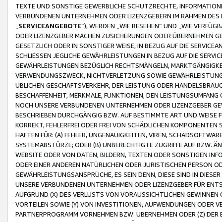
TEXTE UND SONSTIGE GEWERBLICHE SCHUTZRECHTE, INFORMATIONE
VERBUNDENEN UNTERNEHMEN ODER LIZENZGEBERN IM RAHMEN DES
„
SERVICEANGEBOTE
“), WERDEN „WIE BESEHEN“ UND „WIE VERFÜ
ODER LIZENZGEBER MACHEN ZUSICHERUNGEN ODER ÜBERNEHMEN GEW
GESETZLICH ODER IN SONSTIGER WEISE, IN BEZUG AUF DIE SERVI
SCHLIESSEN JEGLICHE GEWÄHRLEISTUNGEN IN BEZUG AUF DIE SERVI
GEWÄHRLEISTUNGEN BEZÜGLICH RECHTSMÄNGELN, MARKTGÄNGIGKEIT
VERWENDUNGSZWECK, NICHTVERLETZUNG SOWIE GEWÄHRLEISTUNGEN 
ÜBLICHEN GESCHÄFTSVERKEHR, DER LEISTUNG ODER HANDELSBRÄUCH
BESCHAFFENHEIT, MERKMALE, FUNKTIONEN, DEN LEISTUNGSUMFANG 
NOCH UNSERE VERBUNDENEN UNTERNEHMEN ODER LIZENZGEBER GEWÄ
BESCHRIEBEN DURCHGÄNGIG BZW. AUF BESTIMMTE ART UND WEISE
KORREKT, FEHLERFREI ODER FREI VON SCHÄDLICHEN KOMPONENTEN
HAFTEN FÜR: (A) FEHLER, UNGENAUIGKEITEN, VIREN, SCHADSOFTW
SYSTEMABSTÜRZE; ODER (B) UNBERECHTIGTE ZUGRIFFE AUF BZW. 
WEBSITE ODER VON DATEN, BILDERN, TEXTEN ODER SONSTIGEN INF
ODER EINER ANDEREN NATÜRLICHEN ODER JURISTISCHEN PERSON OD
GEWÄHRLEISTUNGSANSPRÜCHE, ES SEIN DENN, DIESE SIND IN DIES
UNSERE VERBUNDENEN UNTERNEHMEN ODER LIZENZGEBER FÜR EN
AUFGRUND (X) DES VERLUSTS VON VORAUSSICHTLICHEN GEWINNEN
VORTEILEN SOWIE (Y) VON INVESTITIONEN, AUFWENDUNGEN ODER VE
PARTNERPROGRAMM VORNEHMEN BZW. ÜBERNEHMEN ODER (Z) DER 