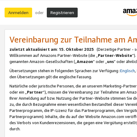
Anmelden
Registrieren
oder
Vereinbarung zur Teilnahme am 
zuletzt aktualisiert am
:
15. Oktober 2025
(Derzeitige Partner - 
Willkommen auf Amazons Partner-Website (die „
Partner-Website
“)
genannten Amazon-Gesellschaften („
Amazon
“ oder „
uns
“ oder ähnli
Übersetzungen stehen in folgenden Sprachen zur Verfügung :
Englisch
,
den Übersetzungen gilt die englische Fassung.
Natürliche oder juristische Personen, die an unserem Marketing-Partn
oder ein „
Partner
“), müssen die Vereinbarung zur Teilnahme am Ama
Ihrer Anmeldung auf bzw. Nutzung der Partner-Website stimmen Sie die
zu, die durch Bezugnahme einen wesentlichen Bestandteil dieser Verei
Partnerprogramm, die IP-Lizenz für das Partnerprogramm, den Vergütu
Partnerprogramm). Inhalte, die du auf der Website Amazon.com veröffe
des Verbots von Kundenrezensionen, die gegen eine Vergütung erstellt, 
durch.