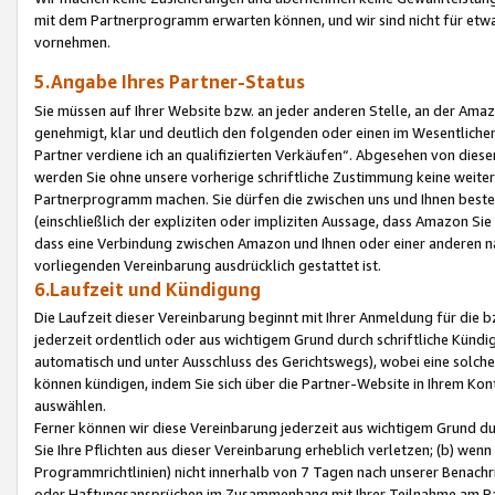
mit dem Partnerprogramm erwarten können, und wir sind nicht für etwa
vornehmen.
5.Angabe Ihres Partner-Status
Sie müssen auf Ihrer Website bzw. an jeder anderen Stelle, an der Am
genehmigt, klar und deutlich den folgenden oder einen im Wesentlichen
Partner verdiene ich an qualifizierten Verkäufen“. Abgesehen von die
werden Sie ohne unsere vorherige schriftliche Zustimmung keine weite
Partnerprogramm machen. Sie dürfen die zwischen uns und Ihnen best
(einschließlich der expliziten oder impliziten Aussage, dass Amazon Si
dass eine Verbindung zwischen Amazon und Ihnen oder einer anderen natü
vorliegenden Vereinbarung ausdrücklich gestattet ist.
6.Laufzeit und Kündigung
Die Laufzeit dieser Vereinbarung beginnt mit Ihrer Anmeldung für die 
jederzeit ordentlich oder aus wichtigem Grund durch schriftliche Kündi
automatisch und unter Ausschluss des Gerichtswegs), wobei eine solch
können kündigen, indem Sie sich über die Partner-Website in Ihrem Ko
auswählen.
Ferner können wir diese Vereinbarung jederzeit aus wichtigem Grund dur
Sie Ihre Pflichten aus dieser Vereinbarung erheblich verletzen; (b) wen
Programmrichtlinien) nicht innerhalb von 7 Tagen nach unserer Benachr
oder Haftungsansprüchen im Zusammenhang mit Ihrer Teilnahme am Pa