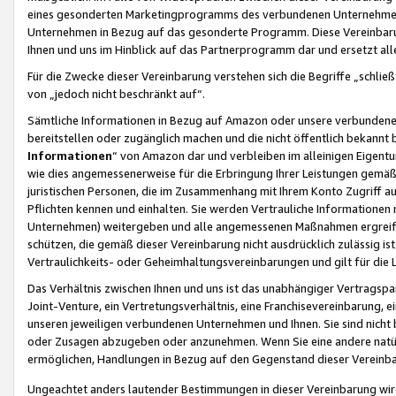
eines gesonderten Marketingprogramms des verbundenen Unternehmens
Unternehmen in Bezug auf das gesonderte Programm. Diese Vereinbarung
Ihnen und uns im Hinblick auf das Partnerprogramm dar und ersetzt al
Für die Zwecke dieser Vereinbarung verstehen sich die Begriffe „schließ
von „jedoch nicht beschränkt auf“.
Sämtliche Informationen in Bezug auf Amazon oder unsere verbunde
bereitstellen oder zugänglich machen und die nicht öffentlich bekannt bz
Informationen
“ von Amazon dar und verbleiben im alleinigen Eigent
wie dies angemessenerweise für die Erbringung Ihrer Leistungen gemäß d
juristischen Personen, die im Zusammenhang mit Ihrem Konto Zugriff au
Pflichten kennen und einhalten. Sie werden Vertrauliche Informationen 
Unternehmen) weitergeben und alle angemessenen Maßnahmen ergreifen
schützen, die gemäß dieser Vereinbarung nicht ausdrücklich zulässig is
Vertraulichkeits- oder Geheimhaltungsvereinbarungen und gilt für die
Das Verhältnis zwischen Ihnen und uns ist das unabhängiger Vertragspa
Joint-Venture, ein Vertretungsverhältnis, eine Franchisevereinbarung, 
unseren jeweiligen verbundenen Unternehmen und Ihnen. Sie sind ni
oder Zusagen abzugeben oder anzunehmen. Wenn Sie eine andere natürli
ermöglichen, Handlungen in Bezug auf den Gegenstand dieser Vereinbar
Ungeachtet anders lautender Bestimmungen in dieser Vereinbarung wird