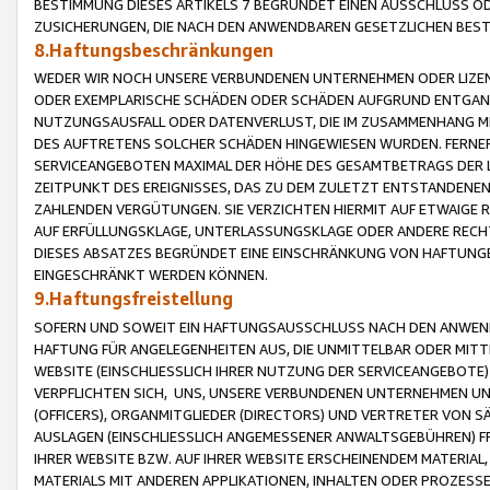
BESTIMMUNG DIESES ARTIKELS 7 BEGRÜNDET EINEN AUSSCHLUSS 
ZUSICHERUNGEN, DIE NACH DEN ANWENDBAREN GESETZLICHEN BE
8.Haftungsbeschränkungen
WEDER WIR NOCH UNSERE VERBUNDENEN UNTERNEHMEN ODER LIZEN
ODER EXEMPLARISCHE SCHÄDEN ODER SCHÄDEN AUFGRUND ENTGANG
NUTZUNGSAUSFALL ODER DATENVERLUST, DIE IM ZUSAMMENHANG MI
DES AUFTRETENS SOLCHER SCHÄDEN HINGEWIESEN WURDEN. FERN
SERVICEANGEBOTEN MAXIMAL DER HÖHE DES GESAMTBETRAGS DER 
ZEITPUNKT DES EREIGNISSES, DAS ZU DEM ZULETZT ENTSTANDENE
ZAHLENDEN VERGÜTUNGEN. SIE VERZICHTEN HIERMIT AUF ETWAIGE 
AUF ERFÜLLUNGSKLAGE, UNTERLASSUNGSKLAGE ODER ANDERE RECHT
DIESES ABSATZES BEGRÜNDET EINE EINSCHRÄNKUNG VON HAFTUNG
EINGESCHRÄNKT WERDEN KÖNNEN.
9.Haftungsfreistellung
SOFERN UND SOWEIT EIN HAFTUNGSAUSSCHLUSS NACH DEN ANWENDB
HAFTUNG FÜR ANGELEGENHEITEN AUS, DIE UNMITTELBAR ODER MITT
WEBSITE (EINSCHLIESSLICH IHRER NUTZUNG DER SERVICEANGEBOTE)
VERPFLICHTEN SICH, UNS, UNSERE VERBUNDENEN UNTERNEHMEN UN
(OFFICERS), ORGANMITGLIEDER (DIRECTORS) UND VERTRETER VON 
AUSLAGEN (EINSCHLIESSLICH ANGEMESSENER ANWALTSGEBÜHREN) FR
IHRER WEBSITE BZW. AUF IHRER WEBSITE ERSCHEINENDEM MATERIAL
MATERIALS MIT ANDEREN APPLIKATIONEN, INHALTEN ODER PROZESSE