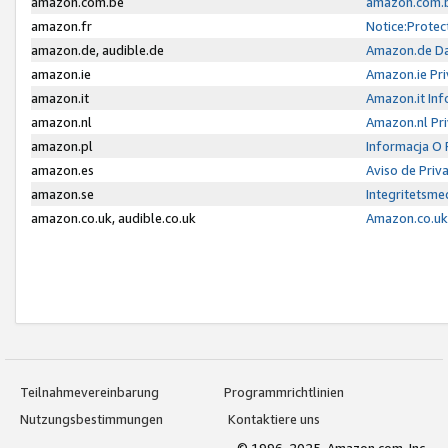
amazon.com.be
amazon.com.b
amazon.fr
Notice:Protec
amazon.de, audible.de
Amazon.de Da
amazon.ie
Amazon.ie Pri
amazon.it
Amazon.it Inf
amazon.nl
Amazon.nl Pri
amazon.pl
Informacja O
amazon.es
Aviso de Priv
amazon.se
Integritetsm
amazon.co.uk, audible.co.uk
Amazon.co.uk 
Teilnahmevereinbarung
Programmrichtlinien
Nutzungsbestimmungen
Kontaktiere uns