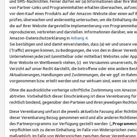
und SMS-Nachrichten. Ferner dürfen wir (a) Informationen über Ihre We
von Partner-Links und Programminhalten erhalten überwachen, aufzei
vor dem Kauf eines Produkts auf der Amazon-Website über einen auf Ih
prüfen, überwachen und anderweitig untersuchen, um die Einhaltung dies
die auf Ihrer Website dargestellte Implementierung von Programminhalt
reproduzieren, verbreiten und darstellen. Informationen darüber, wie w
Amazon-Datenschutzerklärung in
Anhang 4
.
Sie bestätigen und sind damit einverstanden, dass (a) wir und unsere 
(Traffic) anregen können, zu Bedingungen, die von den in dieser Vere
Unternehmen jederzeit (unmittelbar oder mittelbar) Websites oder Appl
Ihrer Website im Wettbewerb stehen, (c) ein Versäumnis unsererseits, I
Verzicht auf unser Recht darstellt, die betroffene oder eine andere B
Aktualisierungen, Handlungen und Zustimmungen, die wir ggf. im Rahme
vorgenommen bzw. erteilt werden und nur wirksam sind, wenn sie schri
Ohne die ausdrückliche vorherige schriftliche Zustimmung von Amazon
abtreten. Vorbehaltlich dieser Einschränkung ist diese Vereinbarung f
rechtlich bindend, gegenüber den Parteien und ihren jeweiligen Rech
Diese Vereinbarung umfasst die jeweils aktuellste Fassung aller Richtli
dieser Vereinbarung Bezug genommen wird und alle anderen Richtlinie
des Partnerprogramms zur Verfügung gestellt werden („
Programmric
verpflichten sich zu deren Einhaltung. Im Falle von Widersprüchen zwi
maßgeblich. Im Falle von Widersprüchen zwischen dieser Vereinbarun