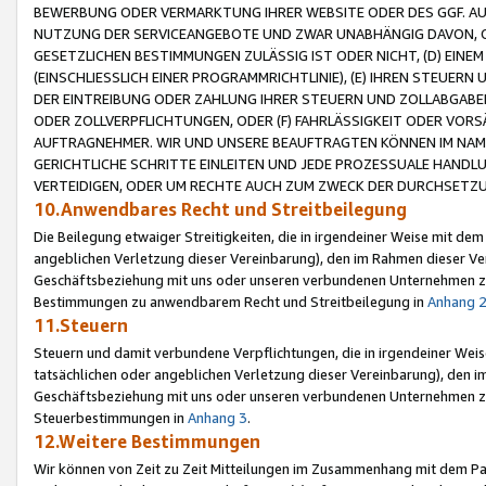
BEWERBUNG ODER VERMARKTUNG IHRER WEBSITE ODER DES GGF. AUF 
NUTZUNG DER SERVICEANGEBOTE UND ZWAR UNABHÄNGIG DAVON, O
GESETZLICHEN BESTIMMUNGEN ZULÄSSIG IST ODER NICHT, (D) EINE
(EINSCHLIESSLICH EINER PROGRAMMRICHTLINIE), (E) IHREN STEUER
DER EINTREIBUNG ODER ZAHLUNG IHRER STEUERN UND ZOLLABGAB
ODER ZOLLVERPFLICHTUNGEN, ODER (F) FAHRLÄSSIGKEIT ODER VORS
AUFTRAGNEHMER. WIR UND UNSERE BEAUFTRAGTEN KÖNNEN IM NAME
GERICHTLICHE SCHRITTE EINLEITEN UND JEDE PROZESSUALE HAND
VERTEIDIGEN, ODER UM RECHTE AUCH ZUM ZWECK DER DURCHSETZU
10.Anwendbares Recht und Streitbeilegung
Die Beilegung etwaiger Streitigkeiten, die in irgendeiner Weise mit de
angeblichen Verletzung dieser Vereinbarung), den im Rahmen dieser Ve
Geschäftsbeziehung mit uns oder unseren verbundenen Unternehmen zu
Bestimmungen zu anwendbarem Recht und Streitbeilegung in
Anhang 
11.Steuern
Steuern und damit verbundene Verpflichtungen, die in irgendeiner Wei
tatsächlichen oder angeblichen Verletzung dieser Vereinbarung), den 
Geschäftsbeziehung mit uns oder unseren verbundenen Unternehmen z
Steuerbestimmungen in
Anhang 3
.
12.Weitere Bestimmungen
Wir können von Zeit zu Zeit Mitteilungen im Zusammenhang mit dem Par