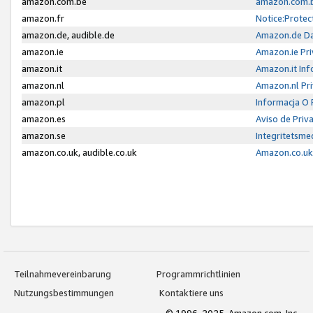
amazon.com.be
amazon.com.b
amazon.fr
Notice:Protec
amazon.de, audible.de
Amazon.de Da
amazon.ie
Amazon.ie Pri
amazon.it
Amazon.it Inf
amazon.nl
Amazon.nl Pri
amazon.pl
Informacja O
amazon.es
Aviso de Priv
amazon.se
Integritetsm
amazon.co.uk, audible.co.uk
Amazon.co.uk 
Teilnahmevereinbarung
Programmrichtlinien
Nutzungsbestimmungen
Kontaktiere uns