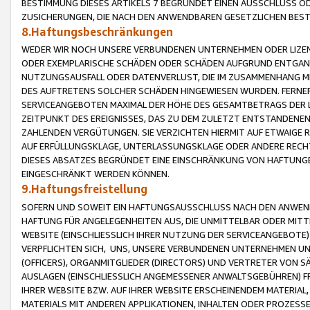
BESTIMMUNG DIESES ARTIKELS 7 BEGRÜNDET EINEN AUSSCHLUSS 
ZUSICHERUNGEN, DIE NACH DEN ANWENDBAREN GESETZLICHEN BE
8.Haftungsbeschränkungen
WEDER WIR NOCH UNSERE VERBUNDENEN UNTERNEHMEN ODER LIZEN
ODER EXEMPLARISCHE SCHÄDEN ODER SCHÄDEN AUFGRUND ENTGANG
NUTZUNGSAUSFALL ODER DATENVERLUST, DIE IM ZUSAMMENHANG MI
DES AUFTRETENS SOLCHER SCHÄDEN HINGEWIESEN WURDEN. FERN
SERVICEANGEBOTEN MAXIMAL DER HÖHE DES GESAMTBETRAGS DER 
ZEITPUNKT DES EREIGNISSES, DAS ZU DEM ZULETZT ENTSTANDENE
ZAHLENDEN VERGÜTUNGEN. SIE VERZICHTEN HIERMIT AUF ETWAIGE 
AUF ERFÜLLUNGSKLAGE, UNTERLASSUNGSKLAGE ODER ANDERE RECHT
DIESES ABSATZES BEGRÜNDET EINE EINSCHRÄNKUNG VON HAFTUNG
EINGESCHRÄNKT WERDEN KÖNNEN.
9.Haftungsfreistellung
SOFERN UND SOWEIT EIN HAFTUNGSAUSSCHLUSS NACH DEN ANWENDB
HAFTUNG FÜR ANGELEGENHEITEN AUS, DIE UNMITTELBAR ODER MITT
WEBSITE (EINSCHLIESSLICH IHRER NUTZUNG DER SERVICEANGEBOTE)
VERPFLICHTEN SICH, UNS, UNSERE VERBUNDENEN UNTERNEHMEN UN
(OFFICERS), ORGANMITGLIEDER (DIRECTORS) UND VERTRETER VON 
AUSLAGEN (EINSCHLIESSLICH ANGEMESSENER ANWALTSGEBÜHREN) FR
IHRER WEBSITE BZW. AUF IHRER WEBSITE ERSCHEINENDEM MATERIAL
MATERIALS MIT ANDEREN APPLIKATIONEN, INHALTEN ODER PROZESSE