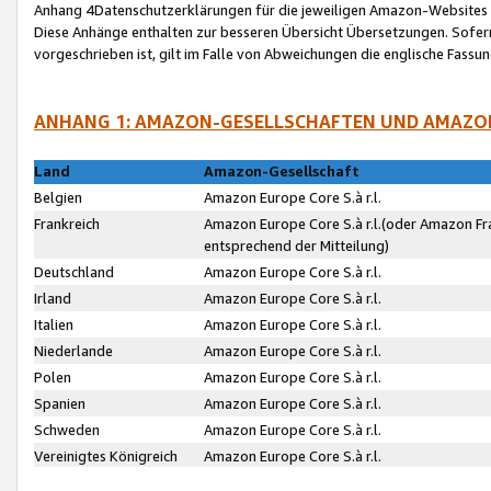
Anhang 4Datenschutzerklärungen für die jeweiligen Amazon-Websites
Diese Anhänge enthalten zur besseren Übersicht Übersetzungen. Sofe
vorgeschrieben ist, gilt im Falle von Abweichungen die englische Fass
ANHANG 1: AMAZON-GESELLSCHAFTEN UND AMAZO
Land
Amazon-Gesellschaft
Belgien
Amazon Europe Core S.à r.l.
Frankreich
Amazon Europe Core S.à r.l.(oder Amazon Fr
entsprechend der Mitteilung)
Deutschland
Amazon Europe Core S.à r.l.
Irland
Amazon Europe Core S.à r.l.
Italien
Amazon Europe Core S.à r.l.
Niederlande
Amazon Europe Core S.à r.l.
Polen
Amazon Europe Core S.à r.l.
Spanien
Amazon Europe Core S.à r.l.
Schweden
Amazon Europe Core S.à r.l.
Vereinigtes Königreich
Amazon Europe Core S.à r.l.