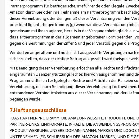
Partnerprogramm für betrügerische, irreführende oder illegale Zwecke
Amazon durch Sie oder Ihre Teilnahme am Partnerprogramm beschädig
dieser Vereinbarung oder den gemäß dieser Vereinbarung von den Vertr
oder künftig unterliegen könnte; (g) wenn wir diese Vereinbarung mit I
gemeinsam mit Ihnen agieren, bereits in der Vergangenheit, gleich aus
das Partnerprogramm in der allgemein angebotenen Form beenden. Vors
gegen die Bestimmungen der Ziffer 5 und jeder Verstoß gegen die Prog
Wir dürfen angefallene und noch nicht ausgezahlte Vergütungen nach 
sicherzustellen, dass der richtige Betrag ausgezahlt wird (beispielsw
Mit Beendigung dieser Vereinbarung erlöschen alle Rechte und Pflichte
eingeräumten Lizenzen/Nutzungsrechte; hiervon ausgenommen sind die in 
Programmrichtlinien festgelegten Rechte und Pflichten der Parteien sow
Vereinbarung, die nach Beendigung dieser Vereinbarung fortbestehen. D
entstandenen Verbindlichkeiten aus dieser Vereinbarung und der Haft
begangen wurde.
7.Haftungsausschlüsse
DAS PARTNERPROGRAMM, DIE AMAZON-WEBSITE, PRODUKTE UND DI
PARTNER-LINKS, LINKFORMATE, INHALTE, DIE ANWENDUNGSPROGR
PRODUKTWERBUNG, UNSERE DOMAIN-NAMEN, MARKEN UND LOGOS S
UNTERNEHMEN (EINSCHLIESSLICH DER AMAZON-MARKEN) UND DIE GE