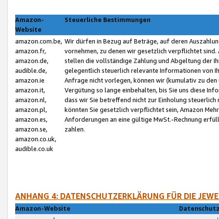
Amazon-
Steuerliche Bestimmungen
Website
amazon.com.be,
Wir dürfen in Bezug auf Beträge, auf deren Auszahlun
amazon.fr,
vornehmen, zu denen wir gesetzlich verpflichtet sind
amazon.de,
stellen die vollständige Zahlung und Abgeltung der 
audible.de,
gelegentlich steuerlich relevante Informationen von I
amazon.ie
Anfrage nicht vorlegen, können wir (kumulativ zu de
amazon.it,
Vergütung so lange einbehalten, bis Sie uns diese Inf
amazon.nl,
dass wir Sie betreffend nicht zur Einholung steuerlich 
amazon.pl,
könnten Sie gesetzlich verpflichtet sein, Amazon Meh
amazon.es,
Anforderungen an eine gültige MwSt.-Rechnung erfüllt
amazon.se,
zahlen.
amazon.co.uk,
audible.co.uk
ANHANG 4: DATENSCHUTZERKLÄRUNG FÜR DIE JEWE
Amazon-Website
Datenschutz