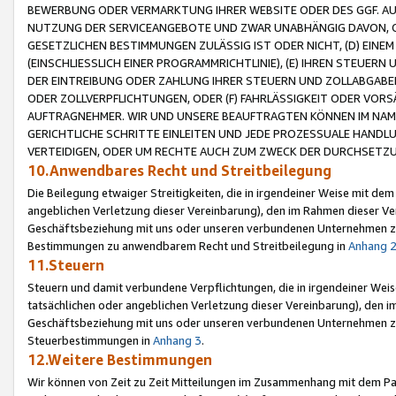
BEWERBUNG ODER VERMARKTUNG IHRER WEBSITE ODER DES GGF. AUF 
NUTZUNG DER SERVICEANGEBOTE UND ZWAR UNABHÄNGIG DAVON, O
GESETZLICHEN BESTIMMUNGEN ZULÄSSIG IST ODER NICHT, (D) EINE
(EINSCHLIESSLICH EINER PROGRAMMRICHTLINIE), (E) IHREN STEUER
DER EINTREIBUNG ODER ZAHLUNG IHRER STEUERN UND ZOLLABGAB
ODER ZOLLVERPFLICHTUNGEN, ODER (F) FAHRLÄSSIGKEIT ODER VORS
AUFTRAGNEHMER. WIR UND UNSERE BEAUFTRAGTEN KÖNNEN IM NAME
GERICHTLICHE SCHRITTE EINLEITEN UND JEDE PROZESSUALE HAND
VERTEIDIGEN, ODER UM RECHTE AUCH ZUM ZWECK DER DURCHSETZU
10.Anwendbares Recht und Streitbeilegung
Die Beilegung etwaiger Streitigkeiten, die in irgendeiner Weise mit de
angeblichen Verletzung dieser Vereinbarung), den im Rahmen dieser Ve
Geschäftsbeziehung mit uns oder unseren verbundenen Unternehmen zu
Bestimmungen zu anwendbarem Recht und Streitbeilegung in
Anhang 
11.Steuern
Steuern und damit verbundene Verpflichtungen, die in irgendeiner Wei
tatsächlichen oder angeblichen Verletzung dieser Vereinbarung), den 
Geschäftsbeziehung mit uns oder unseren verbundenen Unternehmen z
Steuerbestimmungen in
Anhang 3
.
12.Weitere Bestimmungen
Wir können von Zeit zu Zeit Mitteilungen im Zusammenhang mit dem Par