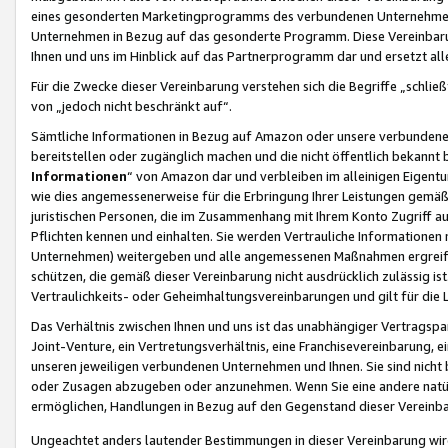
eines gesonderten Marketingprogramms des verbundenen Unternehmens
Unternehmen in Bezug auf das gesonderte Programm. Diese Vereinbarung
Ihnen und uns im Hinblick auf das Partnerprogramm dar und ersetzt al
Für die Zwecke dieser Vereinbarung verstehen sich die Begriffe „schließ
von „jedoch nicht beschränkt auf“.
Sämtliche Informationen in Bezug auf Amazon oder unsere verbunde
bereitstellen oder zugänglich machen und die nicht öffentlich bekannt bz
Informationen
“ von Amazon dar und verbleiben im alleinigen Eigent
wie dies angemessenerweise für die Erbringung Ihrer Leistungen gemäß d
juristischen Personen, die im Zusammenhang mit Ihrem Konto Zugriff au
Pflichten kennen und einhalten. Sie werden Vertrauliche Informationen 
Unternehmen) weitergeben und alle angemessenen Maßnahmen ergreifen
schützen, die gemäß dieser Vereinbarung nicht ausdrücklich zulässig is
Vertraulichkeits- oder Geheimhaltungsvereinbarungen und gilt für die
Das Verhältnis zwischen Ihnen und uns ist das unabhängiger Vertragspa
Joint-Venture, ein Vertretungsverhältnis, eine Franchisevereinbarung, 
unseren jeweiligen verbundenen Unternehmen und Ihnen. Sie sind ni
oder Zusagen abzugeben oder anzunehmen. Wenn Sie eine andere natürli
ermöglichen, Handlungen in Bezug auf den Gegenstand dieser Vereinbar
Ungeachtet anders lautender Bestimmungen in dieser Vereinbarung wird