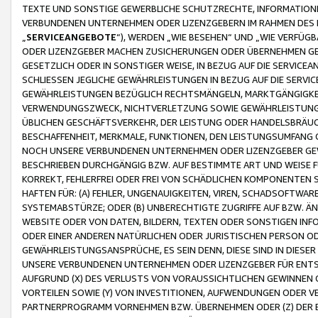
TEXTE UND SONSTIGE GEWERBLICHE SCHUTZRECHTE, INFORMATIONE
VERBUNDENEN UNTERNEHMEN ODER LIZENZGEBERN IM RAHMEN DES
„
SERVICEANGEBOTE
“), WERDEN „WIE BESEHEN“ UND „WIE VERFÜ
ODER LIZENZGEBER MACHEN ZUSICHERUNGEN ODER ÜBERNEHMEN GEW
GESETZLICH ODER IN SONSTIGER WEISE, IN BEZUG AUF DIE SERVI
SCHLIESSEN JEGLICHE GEWÄHRLEISTUNGEN IN BEZUG AUF DIE SERVI
GEWÄHRLEISTUNGEN BEZÜGLICH RECHTSMÄNGELN, MARKTGÄNGIGKEIT
VERWENDUNGSZWECK, NICHTVERLETZUNG SOWIE GEWÄHRLEISTUNGEN 
ÜBLICHEN GESCHÄFTSVERKEHR, DER LEISTUNG ODER HANDELSBRÄUCH
BESCHAFFENHEIT, MERKMALE, FUNKTIONEN, DEN LEISTUNGSUMFANG 
NOCH UNSERE VERBUNDENEN UNTERNEHMEN ODER LIZENZGEBER GEWÄ
BESCHRIEBEN DURCHGÄNGIG BZW. AUF BESTIMMTE ART UND WEISE
KORREKT, FEHLERFREI ODER FREI VON SCHÄDLICHEN KOMPONENTEN
HAFTEN FÜR: (A) FEHLER, UNGENAUIGKEITEN, VIREN, SCHADSOFTW
SYSTEMABSTÜRZE; ODER (B) UNBERECHTIGTE ZUGRIFFE AUF BZW. 
WEBSITE ODER VON DATEN, BILDERN, TEXTEN ODER SONSTIGEN INF
ODER EINER ANDEREN NATÜRLICHEN ODER JURISTISCHEN PERSON OD
GEWÄHRLEISTUNGSANSPRÜCHE, ES SEIN DENN, DIESE SIND IN DIES
UNSERE VERBUNDENEN UNTERNEHMEN ODER LIZENZGEBER FÜR EN
AUFGRUND (X) DES VERLUSTS VON VORAUSSICHTLICHEN GEWINNEN
VORTEILEN SOWIE (Y) VON INVESTITIONEN, AUFWENDUNGEN ODER VE
PARTNERPROGRAMM VORNEHMEN BZW. ÜBERNEHMEN ODER (Z) DER 