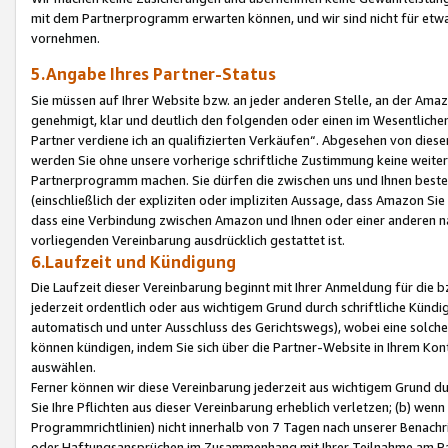
mit dem Partnerprogramm erwarten können, und wir sind nicht für etwa
vornehmen.
5.Angabe Ihres Partner-Status
Sie müssen auf Ihrer Website bzw. an jeder anderen Stelle, an der Am
genehmigt, klar und deutlich den folgenden oder einen im Wesentlichen
Partner verdiene ich an qualifizierten Verkäufen“. Abgesehen von die
werden Sie ohne unsere vorherige schriftliche Zustimmung keine weite
Partnerprogramm machen. Sie dürfen die zwischen uns und Ihnen best
(einschließlich der expliziten oder impliziten Aussage, dass Amazon Si
dass eine Verbindung zwischen Amazon und Ihnen oder einer anderen natü
vorliegenden Vereinbarung ausdrücklich gestattet ist.
6.Laufzeit und Kündigung
Die Laufzeit dieser Vereinbarung beginnt mit Ihrer Anmeldung für die 
jederzeit ordentlich oder aus wichtigem Grund durch schriftliche Kündi
automatisch und unter Ausschluss des Gerichtswegs), wobei eine solch
können kündigen, indem Sie sich über die Partner-Website in Ihrem Ko
auswählen.
Ferner können wir diese Vereinbarung jederzeit aus wichtigem Grund dur
Sie Ihre Pflichten aus dieser Vereinbarung erheblich verletzen; (b) wen
Programmrichtlinien) nicht innerhalb von 7 Tagen nach unserer Benachr
oder Haftungsansprüchen im Zusammenhang mit Ihrer Teilnahme am Pa