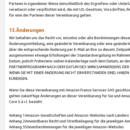
Parteien in irgendeiner Weise (einschließlich des Ergreifens oder Unt
veranlasst oder verpflichtet wird, die mit US-Gesetzen, Vorschriften,
für eine der Parteien dieser Vereinbarung gelten.
13.Änderungen
Wir behalten uns das Recht vor, einzelne oder alle Bestimmungen diese
Änderungsmitteilung, eine geänderte Vereinbarung oder eine geänderte 
über die entsprechende Änderung per E-Mail an Ihre zu diesem Zeitpun
ausgenommen etwaige Erhöhungen der Standardvergütung im Rahmen
Datum, jedoch frühestens sieben Kalendertage nach dem Datum, an de
PARTNERPROGRAMM NACH DEM DATUM DES WIRKSAMWERDENS DER Ä
WENN SIE MIT EINER ÄNDERUNG NICHT EINVERSTANDEN SIND, HABEN S
KÜNDIGEN.
Wenn Sie diese Vereinbarung mit Amazon France Services SAS geschlo
gelten zukünftige Änderungen an dieser Vereinbarung für Sie und Ama
Core S.à r.l. bezieht.
Anhang 1Amazon-Gesellschaften und Amazon-Websites nach Ländern
Anhang 2Anwendbares Recht und Streitbeilegung für die jeweiligen 
Anhang 3Steuerbestimmungen für die jeweiligen Amazon-Websites