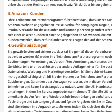
unbeschadet des Rechts von Amazon, Ersatz für darüber hinausgehen
3.Amazon-Kunden
Ihre Teilnahme am Partnerprogramm führt nicht dazu, dass unsere Kun
Amazon-Website angegebenen Preise, Verkaufsbedingungen, Regeln, Ri
Produktverkäufe für diese Kunden und können jederzeit geändert werde
sich einer unserer Kunden in einer Angelegenheit an Sie wenden, die 
Kunden mitteilen, dass er für Kundenservice-Fragen den auf der Ama
4.Gewährleistungen
Sie gewährleisten und sichern zu, dass (a) Sie gemäß dieser Vereinba
betreiben werden; (b) weder Ihre Teilnahme am Partnerprogramm noch d
Bestimmungen, Verordnungen, Vorschriften, Anordnungen, Konzessionen,
Gerichtsurteile und -beschlüsse oder andere Auflagen einer für Sie zu
Datenschutz, Werbung und Marketing) verstoßen; (c) Sie rechtswirksam 
nicht geschäftsfähig sind); (d) Sie den Nutzen der Teilnahme am Partne
Zusicherungen, Garantien oder Aussagen verlassen, die in dieser Verein
teilnehmen und keine Serviceangebote nutzen, wenn Sie US-Handelssa
unterliegen, in dem Sie Serviceangebote wahrnehmen; (f) Sie alle US
amerikanische Ausfuhr- und Wiederausfuhrbeschränkungen einhalten, 
Technologie und Leistungen gelten, und (g) die Angaben, die Sie im 
sind. Sie können Ihre Angaben aktualisieren, indem Sie sich über die 
Wir machen keine Zusicherungen und übernehmen keine Gewährleistun