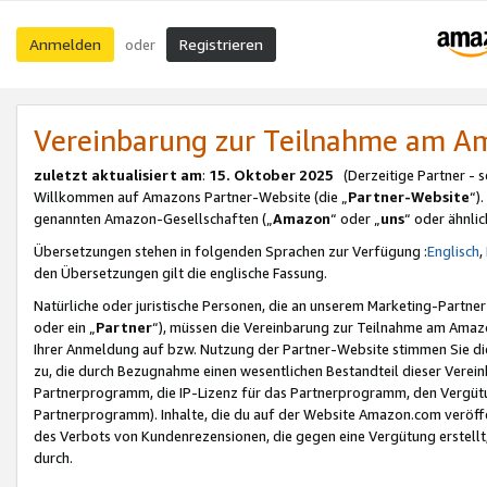
Anmelden
Registrieren
oder
Vereinbarung zur Teilnahme am 
zuletzt aktualisiert am
:
15. Oktober 2025
(Derzeitige Partner - 
Willkommen auf Amazons Partner-Website (die „
Partner-Website
“)
genannten Amazon-Gesellschaften („
Amazon
“ oder „
uns
“ oder ähnli
Übersetzungen stehen in folgenden Sprachen zur Verfügung :
Englisch
,
den Übersetzungen gilt die englische Fassung.
Natürliche oder juristische Personen, die an unserem Marketing-Partn
oder ein „
Partner
“), müssen die Vereinbarung zur Teilnahme am Ama
Ihrer Anmeldung auf bzw. Nutzung der Partner-Website stimmen Sie die
zu, die durch Bezugnahme einen wesentlichen Bestandteil dieser Verei
Partnerprogramm, die IP-Lizenz für das Partnerprogramm, den Vergütu
Partnerprogramm). Inhalte, die du auf der Website Amazon.com veröffe
des Verbots von Kundenrezensionen, die gegen eine Vergütung erstellt, 
durch.