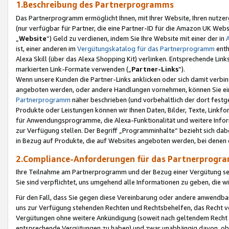
1.Beschreibung des Partnerprogramms
Das Partnerprogramm ermöglicht Ihnen, mit Ihrer Website, Ihren nutzer
(nur verfügbar für Partner, die eine Partner-ID für die Amazon UK We
„
Website
“) Geld zu verdienen, indem Sie Ihre Website mit einer der in
ist, einer anderen im
Vergütungskatalog für das Partnerprogramm
enth
Alexa Skill (über das Alexa Shopping Kit) verlinken. Entsprechende Lin
markierten Link-Formate verwenden („
Partner-Links
“).
Wenn unsere Kunden die Partner-Links anklicken oder sich damit verbi
angeboten werden, oder andere Handlungen vornehmen, können Sie eine
Partnerprogramm
näher beschrieben (und vorbehaltlich der dort festg
Produkte oder Leistungen können wir Ihnen Daten, Bilder, Texte, Linkfo
für Anwendungsprogramme, die Alexa-Funktionalität und weitere Inf
zur Verfügung stellen. Der Begriff „Programminhalte“ bezieht sich dabe
in Bezug auf Produkte, die auf Websites angeboten werden, bei denen 
2.Compliance-Anforderungen für das Partnerprog
Ihre Teilnahme am Partnerprogramm und der Bezug einer Vergütung setz
Sie sind verpflichtet, uns umgehend alle Informationen zu geben, die w
Für den Fall, dass Sie gegen diese Vereinbarung oder andere anwendba
uns zur Verfügung stehenden Rechten und Rechtsbehelfen, das Recht vo
Vergütungen ohne weitere Ankündigung (soweit nach geltendem Recht z
entsprechende Vergütungen zu haben) und zwar unabhängig davon, ob 