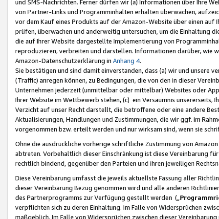
und SMS-Nachrichten. Ferner dürfen wir (a) Informationen über Ihre We
von Partner-Links und Programminhalten erhalten überwachen, aufzei
vor dem Kauf eines Produkts auf der Amazon-Website über einen auf Ih
prüfen, überwachen und anderweitig untersuchen, um die Einhaltung dies
die auf Ihrer Website dargestellte Implementierung von Programminhalt
reproduzieren, verbreiten und darstellen. Informationen darüber, wie w
Amazon-Datenschutzerklärung in
Anhang 4
.
Sie bestätigen und sind damit einverstanden, dass (a) wir und unsere 
(Traffic) anregen können, zu Bedingungen, die von den in dieser Vere
Unternehmen jederzeit (unmittelbar oder mittelbar) Websites oder Appl
Ihrer Website im Wettbewerb stehen, (c) ein Versäumnis unsererseits, I
Verzicht auf unser Recht darstellt, die betroffene oder eine andere B
Aktualisierungen, Handlungen und Zustimmungen, die wir ggf. im Rahme
vorgenommen bzw. erteilt werden und nur wirksam sind, wenn sie schri
Ohne die ausdrückliche vorherige schriftliche Zustimmung von Amazon
abtreten. Vorbehaltlich dieser Einschränkung ist diese Vereinbarung f
rechtlich bindend, gegenüber den Parteien und ihren jeweiligen Rech
Diese Vereinbarung umfasst die jeweils aktuellste Fassung aller Richtli
dieser Vereinbarung Bezug genommen wird und alle anderen Richtlinie
des Partnerprogramms zur Verfügung gestellt werden („
Programmric
verpflichten sich zu deren Einhaltung. Im Falle von Widersprüchen zwi
maßgeblich. Im Falle von Widersprüchen zwischen dieser Vereinbarun