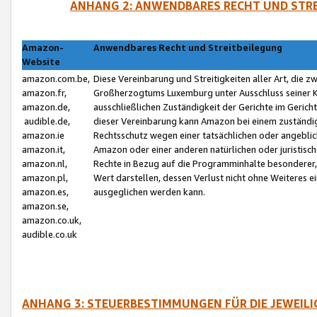
ANHANG 2: ANWENDBARES RECHT UND STRE
Amazon-
Anwendbares Recht und Streitbeilegung
Website
amazon.com.be,
Diese Vereinbarung und Streitigkeiten aller Art, die 
amazon.fr,
Großherzogtums Luxemburg unter Ausschluss seiner Kol
amazon.de,
ausschließlichen Zuständigkeit der Gerichte im Geri
audible.de,
dieser Vereinbarung kann Amazon bei einem zuständig
amazon.ie
Rechtsschutz wegen einer tatsächlichen oder angebli
amazon.it,
Amazon oder einer anderen natürlichen oder juristisc
amazon.nl,
Rechte in Bezug auf die Programminhalte besonderer,
amazon.pl,
Wert darstellen, dessen Verlust nicht ohne Weiteres e
amazon.es,
ausgeglichen werden kann.
amazon.se,
amazon.co.uk,
audible.co.uk
ANHANG 3: STEUERBESTIMMUNGEN FÜR DIE JEWEIL