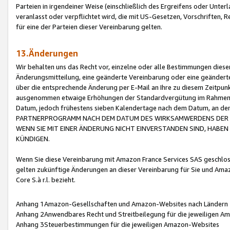
Parteien in irgendeiner Weise (einschließlich des Ergreifens oder Unt
veranlasst oder verpflichtet wird, die mit US-Gesetzen, Vorschriften,
für eine der Parteien dieser Vereinbarung gelten.
13.Änderungen
Wir behalten uns das Recht vor, einzelne oder alle Bestimmungen diese
Änderungsmitteilung, eine geänderte Vereinbarung oder eine geänderte 
über die entsprechende Änderung per E-Mail an Ihre zu diesem Zeitpun
ausgenommen etwaige Erhöhungen der Standardvergütung im Rahmen
Datum, jedoch frühestens sieben Kalendertage nach dem Datum, an de
PARTNERPROGRAMM NACH DEM DATUM DES WIRKSAMWERDENS DER Ä
WENN SIE MIT EINER ÄNDERUNG NICHT EINVERSTANDEN SIND, HABEN S
KÜNDIGEN.
Wenn Sie diese Vereinbarung mit Amazon France Services SAS geschlo
gelten zukünftige Änderungen an dieser Vereinbarung für Sie und Ama
Core S.à r.l. bezieht.
Anhang 1Amazon-Gesellschaften und Amazon-Websites nach Ländern
Anhang 2Anwendbares Recht und Streitbeilegung für die jeweiligen 
Anhang 3Steuerbestimmungen für die jeweiligen Amazon-Websites