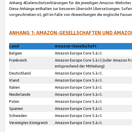
Anhang 4Datenschutzerklärungen für die jeweiligen Amazon-Websites
Diese Anhänge enthalten zur besseren Übersicht Übersetzungen. Sofe
vorgeschrieben ist, gilt im Falle von Abweichungen die englische Fass
ANHANG 1: AMAZON-GESELLSCHAFTEN UND AMAZO
Land
Amazon-Gesellschaft
Belgien
Amazon Europe Core S.à r.l.
Frankreich
Amazon Europe Core S.à r.l.(oder Amazon Fr
entsprechend der Mitteilung)
Deutschland
Amazon Europe Core S.à r.l.
Irland
Amazon Europe Core S.à r.l.
Italien
Amazon Europe Core S.à r.l.
Niederlande
Amazon Europe Core S.à r.l.
Polen
Amazon Europe Core S.à r.l.
Spanien
Amazon Europe Core S.à r.l.
Schweden
Amazon Europe Core S.à r.l.
Vereinigtes Königreich
Amazon Europe Core S.à r.l.