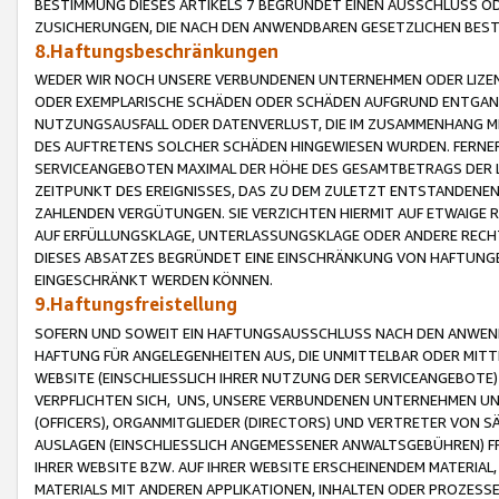
BESTIMMUNG DIESES ARTIKELS 7 BEGRÜNDET EINEN AUSSCHLUSS 
ZUSICHERUNGEN, DIE NACH DEN ANWENDBAREN GESETZLICHEN BE
8.Haftungsbeschränkungen
WEDER WIR NOCH UNSERE VERBUNDENEN UNTERNEHMEN ODER LIZEN
ODER EXEMPLARISCHE SCHÄDEN ODER SCHÄDEN AUFGRUND ENTGANG
NUTZUNGSAUSFALL ODER DATENVERLUST, DIE IM ZUSAMMENHANG MI
DES AUFTRETENS SOLCHER SCHÄDEN HINGEWIESEN WURDEN. FERN
SERVICEANGEBOTEN MAXIMAL DER HÖHE DES GESAMTBETRAGS DER 
ZEITPUNKT DES EREIGNISSES, DAS ZU DEM ZULETZT ENTSTANDENE
ZAHLENDEN VERGÜTUNGEN. SIE VERZICHTEN HIERMIT AUF ETWAIGE 
AUF ERFÜLLUNGSKLAGE, UNTERLASSUNGSKLAGE ODER ANDERE RECHT
DIESES ABSATZES BEGRÜNDET EINE EINSCHRÄNKUNG VON HAFTUNG
EINGESCHRÄNKT WERDEN KÖNNEN.
9.Haftungsfreistellung
SOFERN UND SOWEIT EIN HAFTUNGSAUSSCHLUSS NACH DEN ANWENDB
HAFTUNG FÜR ANGELEGENHEITEN AUS, DIE UNMITTELBAR ODER MITT
WEBSITE (EINSCHLIESSLICH IHRER NUTZUNG DER SERVICEANGEBOTE)
VERPFLICHTEN SICH, UNS, UNSERE VERBUNDENEN UNTERNEHMEN UN
(OFFICERS), ORGANMITGLIEDER (DIRECTORS) UND VERTRETER VON 
AUSLAGEN (EINSCHLIESSLICH ANGEMESSENER ANWALTSGEBÜHREN) FR
IHRER WEBSITE BZW. AUF IHRER WEBSITE ERSCHEINENDEM MATERIAL
MATERIALS MIT ANDEREN APPLIKATIONEN, INHALTEN ODER PROZESSE