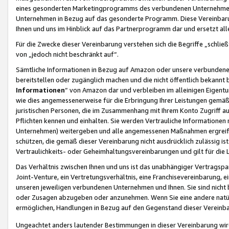
eines gesonderten Marketingprogramms des verbundenen Unternehmens
Unternehmen in Bezug auf das gesonderte Programm. Diese Vereinbarung
Ihnen und uns im Hinblick auf das Partnerprogramm dar und ersetzt al
Für die Zwecke dieser Vereinbarung verstehen sich die Begriffe „schließ
von „jedoch nicht beschränkt auf“.
Sämtliche Informationen in Bezug auf Amazon oder unsere verbunde
bereitstellen oder zugänglich machen und die nicht öffentlich bekannt bz
Informationen
“ von Amazon dar und verbleiben im alleinigen Eigent
wie dies angemessenerweise für die Erbringung Ihrer Leistungen gemäß d
juristischen Personen, die im Zusammenhang mit Ihrem Konto Zugriff au
Pflichten kennen und einhalten. Sie werden Vertrauliche Informationen 
Unternehmen) weitergeben und alle angemessenen Maßnahmen ergreifen
schützen, die gemäß dieser Vereinbarung nicht ausdrücklich zulässig is
Vertraulichkeits- oder Geheimhaltungsvereinbarungen und gilt für die
Das Verhältnis zwischen Ihnen und uns ist das unabhängiger Vertragspa
Joint-Venture, ein Vertretungsverhältnis, eine Franchisevereinbarung, 
unseren jeweiligen verbundenen Unternehmen und Ihnen. Sie sind ni
oder Zusagen abzugeben oder anzunehmen. Wenn Sie eine andere natürli
ermöglichen, Handlungen in Bezug auf den Gegenstand dieser Vereinbar
Ungeachtet anders lautender Bestimmungen in dieser Vereinbarung wird