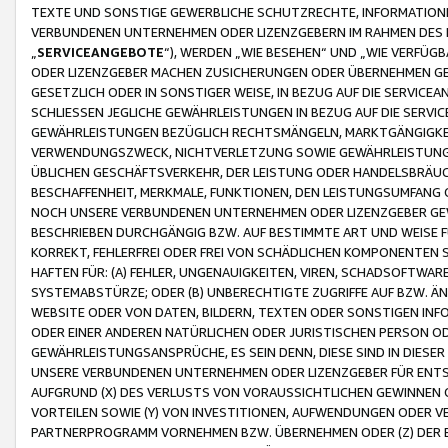
TEXTE UND SONSTIGE GEWERBLICHE SCHUTZRECHTE, INFORMATIONE
VERBUNDENEN UNTERNEHMEN ODER LIZENZGEBERN IM RAHMEN DES
„
SERVICEANGEBOTE
“), WERDEN „WIE BESEHEN“ UND „WIE VERFÜ
ODER LIZENZGEBER MACHEN ZUSICHERUNGEN ODER ÜBERNEHMEN GEW
GESETZLICH ODER IN SONSTIGER WEISE, IN BEZUG AUF DIE SERVI
SCHLIESSEN JEGLICHE GEWÄHRLEISTUNGEN IN BEZUG AUF DIE SERVI
GEWÄHRLEISTUNGEN BEZÜGLICH RECHTSMÄNGELN, MARKTGÄNGIGKEIT
VERWENDUNGSZWECK, NICHTVERLETZUNG SOWIE GEWÄHRLEISTUNGEN 
ÜBLICHEN GESCHÄFTSVERKEHR, DER LEISTUNG ODER HANDELSBRÄUCH
BESCHAFFENHEIT, MERKMALE, FUNKTIONEN, DEN LEISTUNGSUMFANG 
NOCH UNSERE VERBUNDENEN UNTERNEHMEN ODER LIZENZGEBER GEWÄ
BESCHRIEBEN DURCHGÄNGIG BZW. AUF BESTIMMTE ART UND WEISE
KORREKT, FEHLERFREI ODER FREI VON SCHÄDLICHEN KOMPONENTEN
HAFTEN FÜR: (A) FEHLER, UNGENAUIGKEITEN, VIREN, SCHADSOFTW
SYSTEMABSTÜRZE; ODER (B) UNBERECHTIGTE ZUGRIFFE AUF BZW. 
WEBSITE ODER VON DATEN, BILDERN, TEXTEN ODER SONSTIGEN INF
ODER EINER ANDEREN NATÜRLICHEN ODER JURISTISCHEN PERSON OD
GEWÄHRLEISTUNGSANSPRÜCHE, ES SEIN DENN, DIESE SIND IN DIES
UNSERE VERBUNDENEN UNTERNEHMEN ODER LIZENZGEBER FÜR EN
AUFGRUND (X) DES VERLUSTS VON VORAUSSICHTLICHEN GEWINNEN
VORTEILEN SOWIE (Y) VON INVESTITIONEN, AUFWENDUNGEN ODER VE
PARTNERPROGRAMM VORNEHMEN BZW. ÜBERNEHMEN ODER (Z) DER 