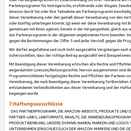
Partnerprogramm für betrügerische, irreführende oder illegale Zwecke
Amazon durch Sie oder Ihre Teilnahme am Partnerprogramm beschädig
dieser Vereinbarung oder den gemäß dieser Vereinbarung von den Vertr
oder künftig unterliegen könnte; (g) wenn wir diese Vereinbarung mit I
gemeinsam mit Ihnen agieren, bereits in der Vergangenheit, gleich aus
das Partnerprogramm in der allgemein angebotenen Form beenden. Vors
gegen die Bestimmungen der Ziffer 5 und jeder Verstoß gegen die Prog
Wir dürfen angefallene und noch nicht ausgezahlte Vergütungen nach 
sicherzustellen, dass der richtige Betrag ausgezahlt wird (beispielsw
Mit Beendigung dieser Vereinbarung erlöschen alle Rechte und Pflichte
eingeräumten Lizenzen/Nutzungsrechte; hiervon ausgenommen sind die in 
Programmrichtlinien festgelegten Rechte und Pflichten der Parteien sow
Vereinbarung, die nach Beendigung dieser Vereinbarung fortbestehen. D
entstandenen Verbindlichkeiten aus dieser Vereinbarung und der Haft
begangen wurde.
7.Haftungsausschlüsse
DAS PARTNERPROGRAMM, DIE AMAZON-WEBSITE, PRODUKTE UND DI
PARTNER-LINKS, LINKFORMATE, INHALTE, DIE ANWENDUNGSPROGR
PRODUKTWERBUNG, UNSERE DOMAIN-NAMEN, MARKEN UND LOGOS S
UNTERNEHMEN (EINSCHLIESSLICH DER AMAZON-MARKEN) UND DIE GE