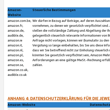
Amazon-
Steuerliche Bestimmungen
Website
amazon.com.be,
Wir dürfen in Bezug auf Beträge, auf deren Auszahlun
amazon.fr,
vornehmen, zu denen wir gesetzlich verpflichtet sind
amazon.de,
stellen die vollständige Zahlung und Abgeltung der 
audible.de,
gelegentlich steuerlich relevante Informationen von I
amazon.ie
Anfrage nicht vorlegen, können wir (kumulativ zu de
amazon.it,
Vergütung so lange einbehalten, bis Sie uns diese Inf
amazon.nl,
dass wir Sie betreffend nicht zur Einholung steuerlich 
amazon.pl,
könnten Sie gesetzlich verpflichtet sein, Amazon Meh
amazon.es,
Anforderungen an eine gültige MwSt.-Rechnung erfüllt
amazon.se,
zahlen.
amazon.co.uk,
audible.co.uk
ANHANG 4: DATENSCHUTZERKLÄRUNG FÜR DIE JEWE
Amazon-Website
Datenschutz