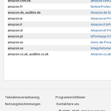
amazon.com.be
amazon.com.b
amazon.fr
Notice:Protec
amazon.de, audible.de
Amazon.de Da
amazon.ie
Amazon.ie Pri
amazon.it
Amazon.it Inf
amazon.nl
Amazon.nl Pri
amazon.pl
Informacja O
amazon.es
Aviso de Priv
amazon.se
Integritetsm
amazon.co.uk, audible.co.uk
Amazon.co.uk 
Teilnahmevereinbarung
Programmrichtlinien
Nutzungsbestimmungen
Kontaktiere uns