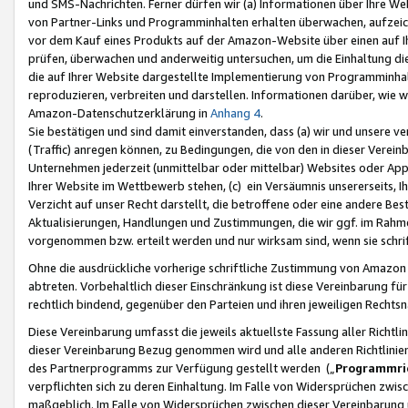
und SMS-Nachrichten. Ferner dürfen wir (a) Informationen über Ihre We
von Partner-Links und Programminhalten erhalten überwachen, aufzei
vor dem Kauf eines Produkts auf der Amazon-Website über einen auf Ih
prüfen, überwachen und anderweitig untersuchen, um die Einhaltung dies
die auf Ihrer Website dargestellte Implementierung von Programminhalt
reproduzieren, verbreiten und darstellen. Informationen darüber, wie w
Amazon-Datenschutzerklärung in
Anhang 4
.
Sie bestätigen und sind damit einverstanden, dass (a) wir und unsere 
(Traffic) anregen können, zu Bedingungen, die von den in dieser Vere
Unternehmen jederzeit (unmittelbar oder mittelbar) Websites oder Appl
Ihrer Website im Wettbewerb stehen, (c) ein Versäumnis unsererseits, I
Verzicht auf unser Recht darstellt, die betroffene oder eine andere B
Aktualisierungen, Handlungen und Zustimmungen, die wir ggf. im Rahme
vorgenommen bzw. erteilt werden und nur wirksam sind, wenn sie schri
Ohne die ausdrückliche vorherige schriftliche Zustimmung von Amazon
abtreten. Vorbehaltlich dieser Einschränkung ist diese Vereinbarung f
rechtlich bindend, gegenüber den Parteien und ihren jeweiligen Rech
Diese Vereinbarung umfasst die jeweils aktuellste Fassung aller Richtli
dieser Vereinbarung Bezug genommen wird und alle anderen Richtlinie
des Partnerprogramms zur Verfügung gestellt werden („
Programmric
verpflichten sich zu deren Einhaltung. Im Falle von Widersprüchen zwi
maßgeblich. Im Falle von Widersprüchen zwischen dieser Vereinbarun