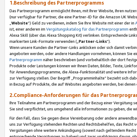
1.Beschreibung des Partnerprogramms
Das Partnerprogramm ermöglicht Ihnen, mit Ihrer Website, Ihren nutzer
(nur verfügbar für Partner, die eine Partner-ID für die Amazon UK We
„
Website
“) Geld zu verdienen, indem Sie Ihre Website mit einer der in
ist, einer anderen im
Vergütungskatalog für das Partnerprogramm
enth
Alexa Skill (über das Alexa Shopping Kit) verlinken. Entsprechende Lin
markierten Link-Formate verwenden („
Partner-Links
“).
Wenn unsere Kunden die Partner-Links anklicken oder sich damit verbi
angeboten werden, oder andere Handlungen vornehmen, können Sie eine
Partnerprogramm
näher beschrieben (und vorbehaltlich der dort festg
Produkte oder Leistungen können wir Ihnen Daten, Bilder, Texte, Linkfo
für Anwendungsprogramme, die Alexa-Funktionalität und weitere Inf
zur Verfügung stellen. Der Begriff „Programminhalte“ bezieht sich dabe
in Bezug auf Produkte, die auf Websites angeboten werden, bei denen 
2.Compliance-Anforderungen für das Partnerprog
Ihre Teilnahme am Partnerprogramm und der Bezug einer Vergütung setz
Sie sind verpflichtet, uns umgehend alle Informationen zu geben, die w
Für den Fall, dass Sie gegen diese Vereinbarung oder andere anwendba
uns zur Verfügung stehenden Rechten und Rechtsbehelfen, das Recht vo
Vergütungen ohne weitere Ankündigung (soweit nach geltendem Recht z
entsprechende Vergütungen zu haben) und zwar unabhängig davon, ob 