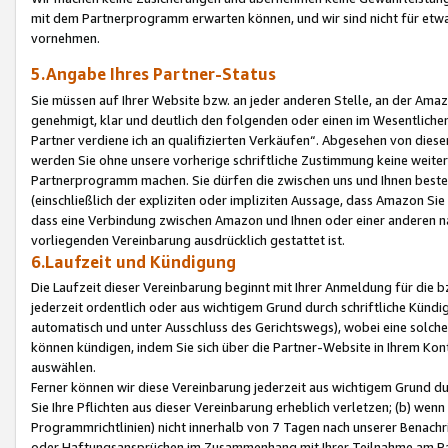
mit dem Partnerprogramm erwarten können, und wir sind nicht für etwa
vornehmen.
5.Angabe Ihres Partner-Status
Sie müssen auf Ihrer Website bzw. an jeder anderen Stelle, an der Am
genehmigt, klar und deutlich den folgenden oder einen im Wesentlichen
Partner verdiene ich an qualifizierten Verkäufen“. Abgesehen von die
werden Sie ohne unsere vorherige schriftliche Zustimmung keine weite
Partnerprogramm machen. Sie dürfen die zwischen uns und Ihnen best
(einschließlich der expliziten oder impliziten Aussage, dass Amazon Si
dass eine Verbindung zwischen Amazon und Ihnen oder einer anderen natü
vorliegenden Vereinbarung ausdrücklich gestattet ist.
6.Laufzeit und Kündigung
Die Laufzeit dieser Vereinbarung beginnt mit Ihrer Anmeldung für die 
jederzeit ordentlich oder aus wichtigem Grund durch schriftliche Kündi
automatisch und unter Ausschluss des Gerichtswegs), wobei eine solch
können kündigen, indem Sie sich über die Partner-Website in Ihrem Ko
auswählen.
Ferner können wir diese Vereinbarung jederzeit aus wichtigem Grund dur
Sie Ihre Pflichten aus dieser Vereinbarung erheblich verletzen; (b) wen
Programmrichtlinien) nicht innerhalb von 7 Tagen nach unserer Benachr
oder Haftungsansprüchen im Zusammenhang mit Ihrer Teilnahme am Pa