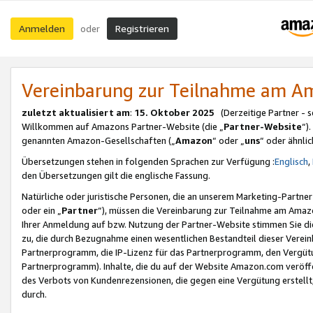
Anmelden
Registrieren
oder
Vereinbarung zur Teilnahme am 
zuletzt aktualisiert am
:
15. Oktober 2025
(Derzeitige Partner - 
Willkommen auf Amazons Partner-Website (die „
Partner-Website
“)
genannten Amazon-Gesellschaften („
Amazon
“ oder „
uns
“ oder ähnli
Übersetzungen stehen in folgenden Sprachen zur Verfügung :
Englisch
,
den Übersetzungen gilt die englische Fassung.
Natürliche oder juristische Personen, die an unserem Marketing-Partn
oder ein „
Partner
“), müssen die Vereinbarung zur Teilnahme am Ama
Ihrer Anmeldung auf bzw. Nutzung der Partner-Website stimmen Sie die
zu, die durch Bezugnahme einen wesentlichen Bestandteil dieser Verei
Partnerprogramm, die IP-Lizenz für das Partnerprogramm, den Vergütu
Partnerprogramm). Inhalte, die du auf der Website Amazon.com veröffe
des Verbots von Kundenrezensionen, die gegen eine Vergütung erstellt, 
durch.