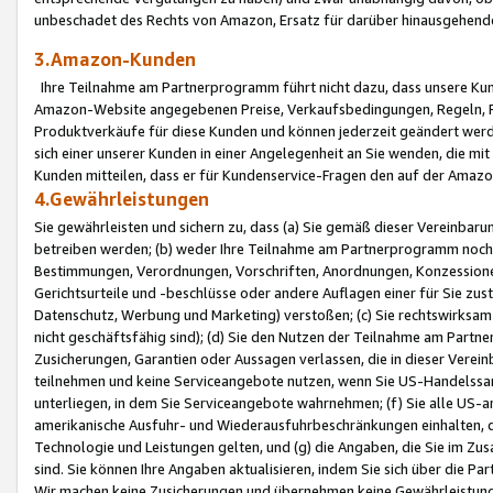
unbeschadet des Rechts von Amazon, Ersatz für darüber hinausgehen
3.Amazon-Kunden
Ihre Teilnahme am Partnerprogramm führt nicht dazu, dass unsere Kun
Amazon-Website angegebenen Preise, Verkaufsbedingungen, Regeln, Ri
Produktverkäufe für diese Kunden und können jederzeit geändert werde
sich einer unserer Kunden in einer Angelegenheit an Sie wenden, die 
Kunden mitteilen, dass er für Kundenservice-Fragen den auf der Ama
4.Gewährleistungen
Sie gewährleisten und sichern zu, dass (a) Sie gemäß dieser Vereinba
betreiben werden; (b) weder Ihre Teilnahme am Partnerprogramm noch d
Bestimmungen, Verordnungen, Vorschriften, Anordnungen, Konzessionen,
Gerichtsurteile und -beschlüsse oder andere Auflagen einer für Sie zu
Datenschutz, Werbung und Marketing) verstoßen; (c) Sie rechtswirksam 
nicht geschäftsfähig sind); (d) Sie den Nutzen der Teilnahme am Partne
Zusicherungen, Garantien oder Aussagen verlassen, die in dieser Verein
teilnehmen und keine Serviceangebote nutzen, wenn Sie US-Handelssa
unterliegen, in dem Sie Serviceangebote wahrnehmen; (f) Sie alle US
amerikanische Ausfuhr- und Wiederausfuhrbeschränkungen einhalten, 
Technologie und Leistungen gelten, und (g) die Angaben, die Sie im 
sind. Sie können Ihre Angaben aktualisieren, indem Sie sich über die 
Wir machen keine Zusicherungen und übernehmen keine Gewährleistun