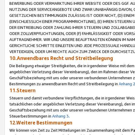
BEWERBUNG ODER VERMARKTUNG IHRER WEBSITE ODER DES GGF. AUF 
NUTZUNG DER SERVICEANGEBOTE UND ZWAR UNABHÄNGIG DAVON, O
GESETZLICHEN BESTIMMUNGEN ZULÄSSIG IST ODER NICHT, (D) EINE
(EINSCHLIESSLICH EINER PROGRAMMRICHTLINIE), (E) IHREN STEUER
DER EINTREIBUNG ODER ZAHLUNG IHRER STEUERN UND ZOLLABGAB
ODER ZOLLVERPFLICHTUNGEN, ODER (F) FAHRLÄSSIGKEIT ODER VORS
AUFTRAGNEHMER. WIR UND UNSERE BEAUFTRAGTEN KÖNNEN IM NAME
GERICHTLICHE SCHRITTE EINLEITEN UND JEDE PROZESSUALE HAND
VERTEIDIGEN, ODER UM RECHTE AUCH ZUM ZWECK DER DURCHSETZU
10.Anwendbares Recht und Streitbeilegung
Die Beilegung etwaiger Streitigkeiten, die in irgendeiner Weise mit de
angeblichen Verletzung dieser Vereinbarung), den im Rahmen dieser Ve
Geschäftsbeziehung mit uns oder unseren verbundenen Unternehmen zu
Bestimmungen zu anwendbarem Recht und Streitbeilegung in
Anhang 
11.Steuern
Steuern und damit verbundene Verpflichtungen, die in irgendeiner Wei
tatsächlichen oder angeblichen Verletzung dieser Vereinbarung), den 
Geschäftsbeziehung mit uns oder unseren verbundenen Unternehmen z
Steuerbestimmungen in
Anhang 3
.
12.Weitere Bestimmungen
Wir können von Zeit zu Zeit Mitteilungen im Zusammenhang mit dem Par