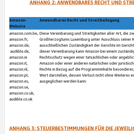
ANHANG 2: ANWENDBARES RECHT UND STRE
Amazon-
Anwendbares Recht und Streitbeilegung
Website
amazon.com.be,
Diese Vereinbarung und Streitigkeiten aller Art, die 
amazon.fr,
Großherzogtums Luxemburg unter Ausschluss seiner Kol
amazon.de,
ausschließlichen Zuständigkeit der Gerichte im Geri
audible.de,
dieser Vereinbarung kann Amazon bei einem zuständig
amazon.ie
Rechtsschutz wegen einer tatsächlichen oder angebli
amazon.it,
Amazon oder einer anderen natürlichen oder juristisc
amazon.nl,
Rechte in Bezug auf die Programminhalte besonderer,
amazon.pl,
Wert darstellen, dessen Verlust nicht ohne Weiteres e
amazon.es,
ausgeglichen werden kann.
amazon.se,
amazon.co.uk,
audible.co.uk
ANHANG 3: STEUERBESTIMMUNGEN FÜR DIE JEWEIL