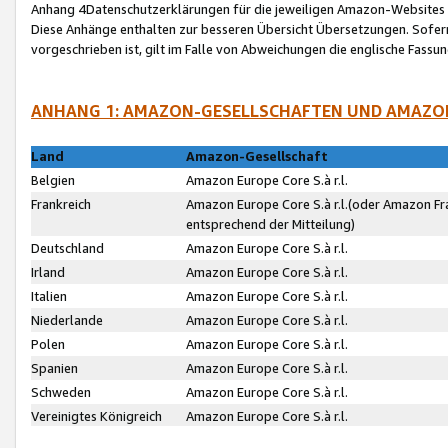
Anhang 4Datenschutzerklärungen für die jeweiligen Amazon-Websites
Diese Anhänge enthalten zur besseren Übersicht Übersetzungen. Sofe
vorgeschrieben ist, gilt im Falle von Abweichungen die englische Fass
ANHANG 1: AMAZON-GESELLSCHAFTEN UND AMAZO
Land
Amazon-Gesellschaft
Belgien
Amazon Europe Core S.à r.l.
Frankreich
Amazon Europe Core S.à r.l.(oder Amazon Fr
entsprechend der Mitteilung)
Deutschland
Amazon Europe Core S.à r.l.
Irland
Amazon Europe Core S.à r.l.
Italien
Amazon Europe Core S.à r.l.
Niederlande
Amazon Europe Core S.à r.l.
Polen
Amazon Europe Core S.à r.l.
Spanien
Amazon Europe Core S.à r.l.
Schweden
Amazon Europe Core S.à r.l.
Vereinigtes Königreich
Amazon Europe Core S.à r.l.