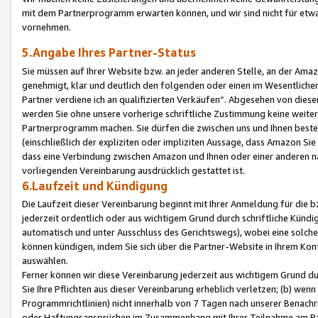
mit dem Partnerprogramm erwarten können, und wir sind nicht für etwa
vornehmen.
5.Angabe Ihres Partner-Status
Sie müssen auf Ihrer Website bzw. an jeder anderen Stelle, an der Am
genehmigt, klar und deutlich den folgenden oder einen im Wesentlichen
Partner verdiene ich an qualifizierten Verkäufen“. Abgesehen von die
werden Sie ohne unsere vorherige schriftliche Zustimmung keine weite
Partnerprogramm machen. Sie dürfen die zwischen uns und Ihnen best
(einschließlich der expliziten oder impliziten Aussage, dass Amazon Si
dass eine Verbindung zwischen Amazon und Ihnen oder einer anderen natü
vorliegenden Vereinbarung ausdrücklich gestattet ist.
6.Laufzeit und Kündigung
Die Laufzeit dieser Vereinbarung beginnt mit Ihrer Anmeldung für die 
jederzeit ordentlich oder aus wichtigem Grund durch schriftliche Kündi
automatisch und unter Ausschluss des Gerichtswegs), wobei eine solch
können kündigen, indem Sie sich über die Partner-Website in Ihrem Ko
auswählen.
Ferner können wir diese Vereinbarung jederzeit aus wichtigem Grund dur
Sie Ihre Pflichten aus dieser Vereinbarung erheblich verletzen; (b) wen
Programmrichtlinien) nicht innerhalb von 7 Tagen nach unserer Benachr
oder Haftungsansprüchen im Zusammenhang mit Ihrer Teilnahme am Pa