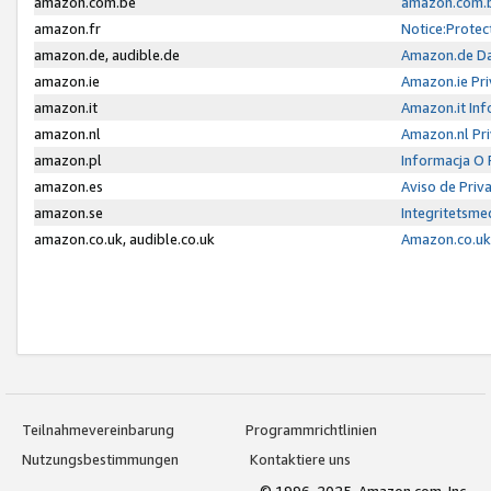
amazon.com.be
amazon.com.b
amazon.fr
Notice:Protec
amazon.de, audible.de
Amazon.de Da
amazon.ie
Amazon.ie Pri
amazon.it
Amazon.it Inf
amazon.nl
Amazon.nl Pri
amazon.pl
Informacja O
amazon.es
Aviso de Priv
amazon.se
Integritetsm
amazon.co.uk, audible.co.uk
Amazon.co.uk 
Teilnahmevereinbarung
Programmrichtlinien
Nutzungsbestimmungen
Kontaktiere uns