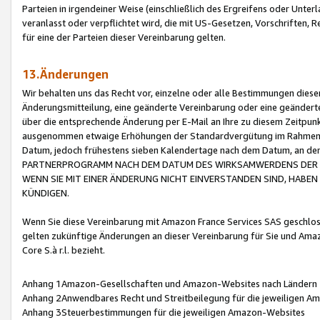
Parteien in irgendeiner Weise (einschließlich des Ergreifens oder Unt
veranlasst oder verpflichtet wird, die mit US-Gesetzen, Vorschriften,
für eine der Parteien dieser Vereinbarung gelten.
13.Änderungen
Wir behalten uns das Recht vor, einzelne oder alle Bestimmungen diese
Änderungsmitteilung, eine geänderte Vereinbarung oder eine geänderte 
über die entsprechende Änderung per E-Mail an Ihre zu diesem Zeitpun
ausgenommen etwaige Erhöhungen der Standardvergütung im Rahmen
Datum, jedoch frühestens sieben Kalendertage nach dem Datum, an de
PARTNERPROGRAMM NACH DEM DATUM DES WIRKSAMWERDENS DER Ä
WENN SIE MIT EINER ÄNDERUNG NICHT EINVERSTANDEN SIND, HABEN S
KÜNDIGEN.
Wenn Sie diese Vereinbarung mit Amazon France Services SAS geschlo
gelten zukünftige Änderungen an dieser Vereinbarung für Sie und Ama
Core S.à r.l. bezieht.
Anhang 1Amazon-Gesellschaften und Amazon-Websites nach Ländern
Anhang 2Anwendbares Recht und Streitbeilegung für die jeweiligen 
Anhang 3Steuerbestimmungen für die jeweiligen Amazon-Websites