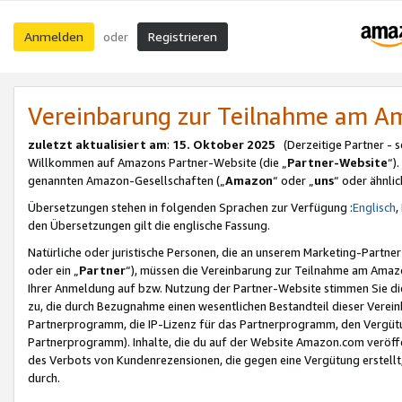
Anmelden
Registrieren
oder
Vereinbarung zur Teilnahme am 
zuletzt aktualisiert am
:
15. Oktober 2025
(Derzeitige Partner - 
Willkommen auf Amazons Partner-Website (die „
Partner-Website
“)
genannten Amazon-Gesellschaften („
Amazon
“ oder „
uns
“ oder ähnli
Übersetzungen stehen in folgenden Sprachen zur Verfügung :
Englisch
,
den Übersetzungen gilt die englische Fassung.
Natürliche oder juristische Personen, die an unserem Marketing-Partn
oder ein „
Partner
“), müssen die Vereinbarung zur Teilnahme am Ama
Ihrer Anmeldung auf bzw. Nutzung der Partner-Website stimmen Sie die
zu, die durch Bezugnahme einen wesentlichen Bestandteil dieser Verei
Partnerprogramm, die IP-Lizenz für das Partnerprogramm, den Vergütu
Partnerprogramm). Inhalte, die du auf der Website Amazon.com veröffe
des Verbots von Kundenrezensionen, die gegen eine Vergütung erstellt, 
durch.