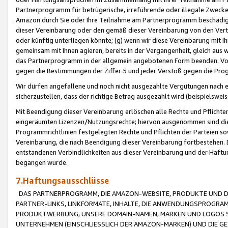
Partnerprogramm für betrügerische, irreführende oder illegale Zwecke
Amazon durch Sie oder Ihre Teilnahme am Partnerprogramm beschädig
dieser Vereinbarung oder den gemäß dieser Vereinbarung von den Vertr
oder künftig unterliegen könnte; (g) wenn wir diese Vereinbarung mit I
gemeinsam mit Ihnen agieren, bereits in der Vergangenheit, gleich aus
das Partnerprogramm in der allgemein angebotenen Form beenden. Vors
gegen die Bestimmungen der Ziffer 5 und jeder Verstoß gegen die Prog
Wir dürfen angefallene und noch nicht ausgezahlte Vergütungen nach 
sicherzustellen, dass der richtige Betrag ausgezahlt wird (beispielsw
Mit Beendigung dieser Vereinbarung erlöschen alle Rechte und Pflichte
eingeräumten Lizenzen/Nutzungsrechte; hiervon ausgenommen sind die in 
Programmrichtlinien festgelegten Rechte und Pflichten der Parteien sow
Vereinbarung, die nach Beendigung dieser Vereinbarung fortbestehen. D
entstandenen Verbindlichkeiten aus dieser Vereinbarung und der Haft
begangen wurde.
7.Haftungsausschlüsse
DAS PARTNERPROGRAMM, DIE AMAZON-WEBSITE, PRODUKTE UND DI
PARTNER-LINKS, LINKFORMATE, INHALTE, DIE ANWENDUNGSPROGR
PRODUKTWERBUNG, UNSERE DOMAIN-NAMEN, MARKEN UND LOGOS S
UNTERNEHMEN (EINSCHLIESSLICH DER AMAZON-MARKEN) UND DIE GE