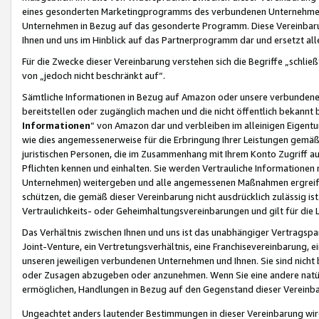
eines gesonderten Marketingprogramms des verbundenen Unternehmens
Unternehmen in Bezug auf das gesonderte Programm. Diese Vereinbarung
Ihnen und uns im Hinblick auf das Partnerprogramm dar und ersetzt al
Für die Zwecke dieser Vereinbarung verstehen sich die Begriffe „schließ
von „jedoch nicht beschränkt auf“.
Sämtliche Informationen in Bezug auf Amazon oder unsere verbunde
bereitstellen oder zugänglich machen und die nicht öffentlich bekannt bz
Informationen
“ von Amazon dar und verbleiben im alleinigen Eigent
wie dies angemessenerweise für die Erbringung Ihrer Leistungen gemäß d
juristischen Personen, die im Zusammenhang mit Ihrem Konto Zugriff au
Pflichten kennen und einhalten. Sie werden Vertrauliche Informationen 
Unternehmen) weitergeben und alle angemessenen Maßnahmen ergreifen
schützen, die gemäß dieser Vereinbarung nicht ausdrücklich zulässig is
Vertraulichkeits- oder Geheimhaltungsvereinbarungen und gilt für die
Das Verhältnis zwischen Ihnen und uns ist das unabhängiger Vertragspa
Joint-Venture, ein Vertretungsverhältnis, eine Franchisevereinbarung, 
unseren jeweiligen verbundenen Unternehmen und Ihnen. Sie sind ni
oder Zusagen abzugeben oder anzunehmen. Wenn Sie eine andere natürli
ermöglichen, Handlungen in Bezug auf den Gegenstand dieser Vereinbar
Ungeachtet anders lautender Bestimmungen in dieser Vereinbarung wird