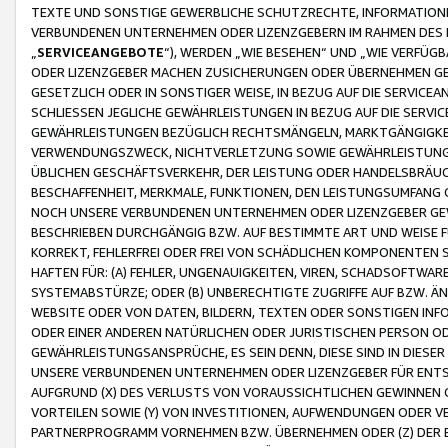
TEXTE UND SONSTIGE GEWERBLICHE SCHUTZRECHTE, INFORMATIONE
VERBUNDENEN UNTERNEHMEN ODER LIZENZGEBERN IM RAHMEN DES
„
SERVICEANGEBOTE
“), WERDEN „WIE BESEHEN“ UND „WIE VERFÜ
ODER LIZENZGEBER MACHEN ZUSICHERUNGEN ODER ÜBERNEHMEN GEW
GESETZLICH ODER IN SONSTIGER WEISE, IN BEZUG AUF DIE SERVI
SCHLIESSEN JEGLICHE GEWÄHRLEISTUNGEN IN BEZUG AUF DIE SERVI
GEWÄHRLEISTUNGEN BEZÜGLICH RECHTSMÄNGELN, MARKTGÄNGIGKEIT
VERWENDUNGSZWECK, NICHTVERLETZUNG SOWIE GEWÄHRLEISTUNGEN 
ÜBLICHEN GESCHÄFTSVERKEHR, DER LEISTUNG ODER HANDELSBRÄUCH
BESCHAFFENHEIT, MERKMALE, FUNKTIONEN, DEN LEISTUNGSUMFANG 
NOCH UNSERE VERBUNDENEN UNTERNEHMEN ODER LIZENZGEBER GEWÄ
BESCHRIEBEN DURCHGÄNGIG BZW. AUF BESTIMMTE ART UND WEISE
KORREKT, FEHLERFREI ODER FREI VON SCHÄDLICHEN KOMPONENTEN
HAFTEN FÜR: (A) FEHLER, UNGENAUIGKEITEN, VIREN, SCHADSOFTW
SYSTEMABSTÜRZE; ODER (B) UNBERECHTIGTE ZUGRIFFE AUF BZW. 
WEBSITE ODER VON DATEN, BILDERN, TEXTEN ODER SONSTIGEN INF
ODER EINER ANDEREN NATÜRLICHEN ODER JURISTISCHEN PERSON OD
GEWÄHRLEISTUNGSANSPRÜCHE, ES SEIN DENN, DIESE SIND IN DIES
UNSERE VERBUNDENEN UNTERNEHMEN ODER LIZENZGEBER FÜR EN
AUFGRUND (X) DES VERLUSTS VON VORAUSSICHTLICHEN GEWINNEN
VORTEILEN SOWIE (Y) VON INVESTITIONEN, AUFWENDUNGEN ODER VE
PARTNERPROGRAMM VORNEHMEN BZW. ÜBERNEHMEN ODER (Z) DER 