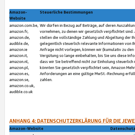
Amazon-
Steuerliche Bestimmungen
Website
amazon.com.be,
Wir dürfen in Bezug auf Beträge, auf deren Auszahlun
amazon.fr,
vornehmen, zu denen wir gesetzlich verpflichtet sind
amazon.de,
stellen die vollständige Zahlung und Abgeltung der 
audible.de,
gelegentlich steuerlich relevante Informationen von I
amazon.ie
Anfrage nicht vorlegen, können wir (kumulativ zu de
amazon.it,
Vergütung so lange einbehalten, bis Sie uns diese Inf
amazon.nl,
dass wir Sie betreffend nicht zur Einholung steuerlich 
amazon.pl,
könnten Sie gesetzlich verpflichtet sein, Amazon Meh
amazon.es,
Anforderungen an eine gültige MwSt.-Rechnung erfüllt
amazon.se,
zahlen.
amazon.co.uk,
audible.co.uk
ANHANG 4: DATENSCHUTZERKLÄRUNG FÜR DIE JEWE
Amazon-Website
Datenschutz