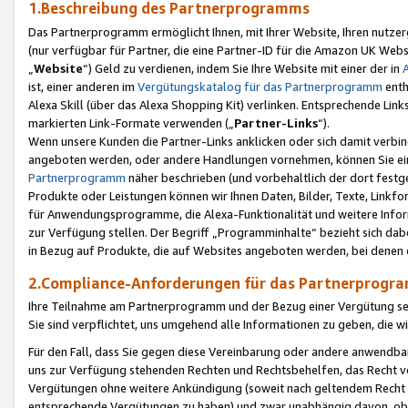
1.Beschreibung des Partnerprogramms
Das Partnerprogramm ermöglicht Ihnen, mit Ihrer Website, Ihren nutzer
(nur verfügbar für Partner, die eine Partner-ID für die Amazon UK We
„
Website
“) Geld zu verdienen, indem Sie Ihre Website mit einer der in
ist, einer anderen im
Vergütungskatalog für das Partnerprogramm
enth
Alexa Skill (über das Alexa Shopping Kit) verlinken. Entsprechende Lin
markierten Link-Formate verwenden („
Partner-Links
“).
Wenn unsere Kunden die Partner-Links anklicken oder sich damit verbi
angeboten werden, oder andere Handlungen vornehmen, können Sie eine
Partnerprogramm
näher beschrieben (und vorbehaltlich der dort festg
Produkte oder Leistungen können wir Ihnen Daten, Bilder, Texte, Linkfo
für Anwendungsprogramme, die Alexa-Funktionalität und weitere Inf
zur Verfügung stellen. Der Begriff „Programminhalte“ bezieht sich dabe
in Bezug auf Produkte, die auf Websites angeboten werden, bei denen 
2.Compliance-Anforderungen für das Partnerprog
Ihre Teilnahme am Partnerprogramm und der Bezug einer Vergütung setz
Sie sind verpflichtet, uns umgehend alle Informationen zu geben, die w
Für den Fall, dass Sie gegen diese Vereinbarung oder andere anwendba
uns zur Verfügung stehenden Rechten und Rechtsbehelfen, das Recht vo
Vergütungen ohne weitere Ankündigung (soweit nach geltendem Recht z
entsprechende Vergütungen zu haben) und zwar unabhängig davon, ob 