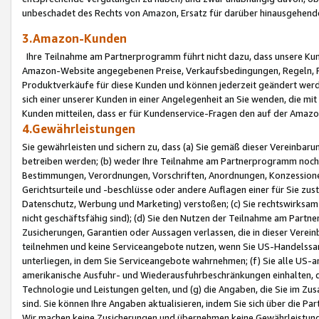
unbeschadet des Rechts von Amazon, Ersatz für darüber hinausgehen
3.Amazon-Kunden
Ihre Teilnahme am Partnerprogramm führt nicht dazu, dass unsere Kun
Amazon-Website angegebenen Preise, Verkaufsbedingungen, Regeln, Ri
Produktverkäufe für diese Kunden und können jederzeit geändert werde
sich einer unserer Kunden in einer Angelegenheit an Sie wenden, die 
Kunden mitteilen, dass er für Kundenservice-Fragen den auf der Ama
4.Gewährleistungen
Sie gewährleisten und sichern zu, dass (a) Sie gemäß dieser Vereinba
betreiben werden; (b) weder Ihre Teilnahme am Partnerprogramm noch d
Bestimmungen, Verordnungen, Vorschriften, Anordnungen, Konzessionen,
Gerichtsurteile und -beschlüsse oder andere Auflagen einer für Sie zu
Datenschutz, Werbung und Marketing) verstoßen; (c) Sie rechtswirksam 
nicht geschäftsfähig sind); (d) Sie den Nutzen der Teilnahme am Partne
Zusicherungen, Garantien oder Aussagen verlassen, die in dieser Verein
teilnehmen und keine Serviceangebote nutzen, wenn Sie US-Handelssa
unterliegen, in dem Sie Serviceangebote wahrnehmen; (f) Sie alle US
amerikanische Ausfuhr- und Wiederausfuhrbeschränkungen einhalten, 
Technologie und Leistungen gelten, und (g) die Angaben, die Sie im 
sind. Sie können Ihre Angaben aktualisieren, indem Sie sich über die 
Wir machen keine Zusicherungen und übernehmen keine Gewährleistun