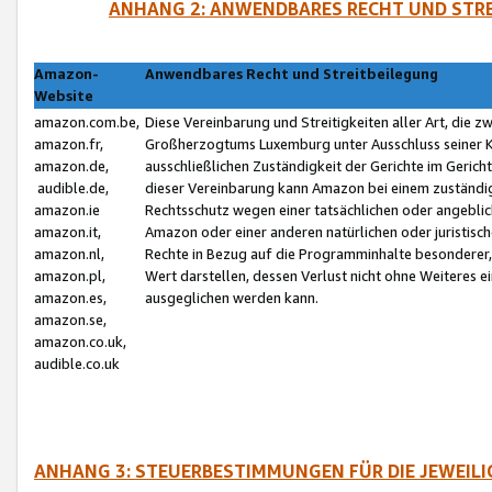
ANHANG 2: ANWENDBARES RECHT UND STRE
Amazon-
Anwendbares Recht und Streitbeilegung
Website
amazon.com.be,
Diese Vereinbarung und Streitigkeiten aller Art, die 
amazon.fr,
Großherzogtums Luxemburg unter Ausschluss seiner Kol
amazon.de,
ausschließlichen Zuständigkeit der Gerichte im Geri
audible.de,
dieser Vereinbarung kann Amazon bei einem zuständig
amazon.ie
Rechtsschutz wegen einer tatsächlichen oder angebli
amazon.it,
Amazon oder einer anderen natürlichen oder juristisc
amazon.nl,
Rechte in Bezug auf die Programminhalte besonderer,
amazon.pl,
Wert darstellen, dessen Verlust nicht ohne Weiteres e
amazon.es,
ausgeglichen werden kann.
amazon.se,
amazon.co.uk,
audible.co.uk
ANHANG 3: STEUERBESTIMMUNGEN FÜR DIE JEWEIL