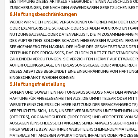
BESTIMMUNG DIESES ARTIKELS 7 BEGRÜNDET EINEN AUSSCHLUSS 
ZUSICHERUNGEN, DIE NACH DEN ANWENDBAREN GESETZLICHEN BE
8.Haftungsbeschränkungen
WEDER WIR NOCH UNSERE VERBUNDENEN UNTERNEHMEN ODER LIZEN
ODER EXEMPLARISCHE SCHÄDEN ODER SCHÄDEN AUFGRUND ENTGANG
NUTZUNGSAUSFALL ODER DATENVERLUST, DIE IM ZUSAMMENHANG MI
DES AUFTRETENS SOLCHER SCHÄDEN HINGEWIESEN WURDEN. FERN
SERVICEANGEBOTEN MAXIMAL DER HÖHE DES GESAMTBETRAGS DER 
ZEITPUNKT DES EREIGNISSES, DAS ZU DEM ZULETZT ENTSTANDENE
ZAHLENDEN VERGÜTUNGEN. SIE VERZICHTEN HIERMIT AUF ETWAIGE 
AUF ERFÜLLUNGSKLAGE, UNTERLASSUNGSKLAGE ODER ANDERE RECHT
DIESES ABSATZES BEGRÜNDET EINE EINSCHRÄNKUNG VON HAFTUNG
EINGESCHRÄNKT WERDEN KÖNNEN.
9.Haftungsfreistellung
SOFERN UND SOWEIT EIN HAFTUNGSAUSSCHLUSS NACH DEN ANWENDB
HAFTUNG FÜR ANGELEGENHEITEN AUS, DIE UNMITTELBAR ODER MITT
WEBSITE (EINSCHLIESSLICH IHRER NUTZUNG DER SERVICEANGEBOTE)
VERPFLICHTEN SICH, UNS, UNSERE VERBUNDENEN UNTERNEHMEN UN
(OFFICERS), ORGANMITGLIEDER (DIRECTORS) UND VERTRETER VON 
AUSLAGEN (EINSCHLIESSLICH ANGEMESSENER ANWALTSGEBÜHREN) FR
IHRER WEBSITE BZW. AUF IHRER WEBSITE ERSCHEINENDEM MATERIAL
MATERIALS MIT ANDEREN APPLIKATIONEN, INHALTEN ODER PROZESSE