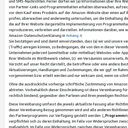
und SMS-Nachrichten. Ferner dürfen wir (a) Informationen über Ihre We
von Partner-Links und Programminhalten erhalten überwachen, aufzei
vor dem Kauf eines Produkts auf der Amazon-Website über einen auf Ih
prüfen, überwachen und anderweitig untersuchen, um die Einhaltung dies
die auf Ihrer Website dargestellte Implementierung von Programminhalt
reproduzieren, verbreiten und darstellen. Informationen darüber, wie w
Amazon-Datenschutzerklärung in
Anhang 4
.
Sie bestätigen und sind damit einverstanden, dass (a) wir und unsere 
(Traffic) anregen können, zu Bedingungen, die von den in dieser Vere
Unternehmen jederzeit (unmittelbar oder mittelbar) Websites oder Appl
Ihrer Website im Wettbewerb stehen, (c) ein Versäumnis unsererseits, I
Verzicht auf unser Recht darstellt, die betroffene oder eine andere B
Aktualisierungen, Handlungen und Zustimmungen, die wir ggf. im Rahme
vorgenommen bzw. erteilt werden und nur wirksam sind, wenn sie schri
Ohne die ausdrückliche vorherige schriftliche Zustimmung von Amazon
abtreten. Vorbehaltlich dieser Einschränkung ist diese Vereinbarung f
rechtlich bindend, gegenüber den Parteien und ihren jeweiligen Rech
Diese Vereinbarung umfasst die jeweils aktuellste Fassung aller Richtli
dieser Vereinbarung Bezug genommen wird und alle anderen Richtlinie
des Partnerprogramms zur Verfügung gestellt werden („
Programmric
verpflichten sich zu deren Einhaltung. Im Falle von Widersprüchen zwi
maßgeblich. Im Falle von Widersprüchen zwischen dieser Vereinbarun