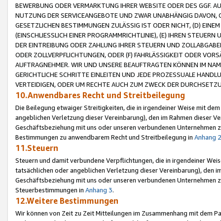
BEWERBUNG ODER VERMARKTUNG IHRER WEBSITE ODER DES GGF. AUF 
NUTZUNG DER SERVICEANGEBOTE UND ZWAR UNABHÄNGIG DAVON, O
GESETZLICHEN BESTIMMUNGEN ZULÄSSIG IST ODER NICHT, (D) EINE
(EINSCHLIESSLICH EINER PROGRAMMRICHTLINIE), (E) IHREN STEUER
DER EINTREIBUNG ODER ZAHLUNG IHRER STEUERN UND ZOLLABGAB
ODER ZOLLVERPFLICHTUNGEN, ODER (F) FAHRLÄSSIGKEIT ODER VORS
AUFTRAGNEHMER. WIR UND UNSERE BEAUFTRAGTEN KÖNNEN IM NAME
GERICHTLICHE SCHRITTE EINLEITEN UND JEDE PROZESSUALE HAND
VERTEIDIGEN, ODER UM RECHTE AUCH ZUM ZWECK DER DURCHSETZU
10.Anwendbares Recht und Streitbeilegung
Die Beilegung etwaiger Streitigkeiten, die in irgendeiner Weise mit de
angeblichen Verletzung dieser Vereinbarung), den im Rahmen dieser Ve
Geschäftsbeziehung mit uns oder unseren verbundenen Unternehmen zu
Bestimmungen zu anwendbarem Recht und Streitbeilegung in
Anhang 
11.Steuern
Steuern und damit verbundene Verpflichtungen, die in irgendeiner Wei
tatsächlichen oder angeblichen Verletzung dieser Vereinbarung), den 
Geschäftsbeziehung mit uns oder unseren verbundenen Unternehmen z
Steuerbestimmungen in
Anhang 3
.
12.Weitere Bestimmungen
Wir können von Zeit zu Zeit Mitteilungen im Zusammenhang mit dem Par