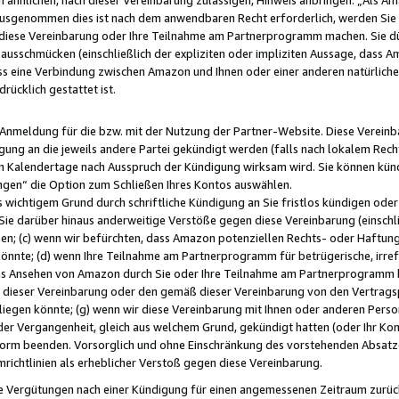
usgenommen dies ist nach dem anwendbaren Recht erforderlich, werden Sie 
f diese Vereinbarung oder Ihre Teilnahme am Partnerprogramm machen. Sie d
usschmücken (einschließlich der expliziten oder impliziten Aussage, dass A
 eine Verbindung zwischen Amazon und Ihnen oder einer anderen natürlichen 
rücklich gestattet ist.
r Anmeldung für die bzw. mit der Nutzung der Partner-Website. Diese Vereinb
gung an die jeweils andere Partei gekündigt werden (falls nach lokalem Rech
n Kalendertage nach Ausspruch der Kündigung wirksam wird. Sie können kündi
ngen“ die Option zum Schließen Ihres Kontos auswählen.
 wichtigem Grund durch schriftliche Kündigung an Sie fristlos kündigen oder I
 Sie darüber hinaus anderweitige Verstöße gegen diese Vereinbarung (einschli
ben; (c) wenn wir befürchten, dass Amazon potenziellen Rechts- oder Haftu
nnte; (d) wenn Ihre Teilnahme am Partnerprogramm für betrügerische, irref
das Ansehen von Amazon durch Sie oder Ihre Teilnahme am Partnerprogramm b
ieser Vereinbarung oder den gemäß dieser Vereinbarung von den Vertragspa
liegen könnte; (g) wenn wir diese Vereinbarung mit Ihnen oder anderen Perso
 der Vergangenheit, gleich aus welchem Grund, gekündigt hatten (oder Ihr Ko
rm beenden. Vorsorglich und ohne Einschränkung des vorstehenden Absatzes
richtlinien als erheblicher Verstoß gegen diese Vereinbarung.
e Vergütungen nach einer Kündigung für einen angemessenen Zeitraum zurückb