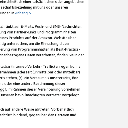
nschließlich einer tatsächlichen oder angeblichen
Geschäftsbeziehung mit uns oder unseren
mungen in
Anhang 3
.
schränkt auf E-Mails, Push- und SMS-Nachrichten.
ellung von Partner-Links und Programminhalten
 eines Produkts auf der Amazon-Website über
tig untersuchen, um die Einhaltung dieser
ntierung von Programminhalten als Best-Practice-
sonenbezogene Daten verarbeiten, finden Sie in der
telbar) Internet-Verkehr (Traffic) anregen können,
rnehmen jederzeit (unmittelbar oder mittelbar)
b stehen, (c) ein Versäumnis unsererseits, Ihre
fene oder eine andere Bestimmung dieser
r ggf. im Rahmen dieser Vereinbarung vornehmen
ch unseren bevollmächtigten Vertreter vorgelegt
ch auf andere Weise abtreten. Vorbehaltlich
rechtlich bindend, gegenüber den Parteien und