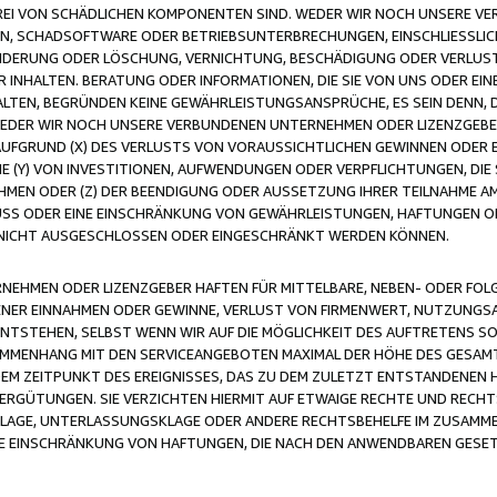
FREI VON SCHÄDLICHEN KOMPONENTEN SIND. WEDER WIR NOCH UNSERE 
VIREN, SCHADSOFTWARE ODER BETRIEBSUNTERBRECHUNGEN, EINSCHLIESSL
ÄNDERUNG ODER LÖSCHUNG, VERNICHTUNG, BESCHÄDIGUNG ODER VERLUST 
INHALTEN. BERATUNG ODER INFORMATIONEN, DIE SIE VON UNS ODER EIN
LTEN, BEGRÜNDEN KEINE GEWÄHRLEISTUNGSANSPRÜCHE, ES SEIN DENN, DI
WEDER WIR NOCH UNSERE VERBUNDENEN UNTERNEHMEN ODER LIZENZGEBE
FGRUND (X) DES VERLUSTS VON VORAUSSICHTLICHEN GEWINNEN ODER 
 (Y) VON INVESTITIONEN, AUFWENDUNGEN ODER VERPFLICHTUNGEN, DIE 
EN ODER (Z) DER BEENDIGUNG ODER AUSSETZUNG IHRER TEILNAHME A
LUSS ODER EINE EINSCHRÄNKUNG VON GEWÄHRLEISTUNGEN, HAFTUNGEN O
NICHT AUSGESCHLOSSEN ODER EINGESCHRÄNKT WERDEN KÖNNEN.
EHMEN ODER LIZENZGEBER HAFTEN FÜR MITTELBARE, NEBEN- ODER FOL
R EINNAHMEN ODER GEWINNE, VERLUST VON FIRMENWERT, NUTZUNGSAU
TSTEHEN, SELBST WENN WIR AUF DIE MÖGLICHKEIT DES AUFTRETENS S
MENHANG MIT DEN SERVICEANGEBOTEN MAXIMAL DER HÖHE DES GESAMT
M ZEITPUNKT DES EREIGNISSES, DAS ZU DEM ZULETZT ENTSTANDENEN 
ERGÜTUNGEN. SIE VERZICHTEN HIERMIT AUF ETWAIGE RECHTE UND RECHT
KLAGE, UNTERLASSUNGSKLAGE ODER ANDERE RECHTSBEHELFE IM ZUSAMME
NE EINSCHRÄNKUNG VON HAFTUNGEN, DIE NACH DEN ANWENDBAREN GESE