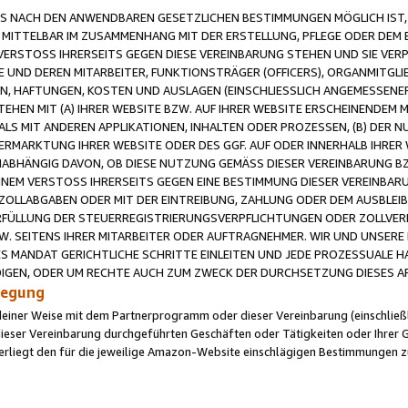
 NACH DEN ANWENDBAREN GESETZLICHEN BESTIMMUNGEN MÖGLICH IST, S
MITTELBAR IM ZUSAMMENHANG MIT DER ERSTELLUNG, PFLEGE ODER DEM BE
ERSTOSS IHRERSEITS GEGEN DIESE VEREINBARUNG STEHEN UND SIE VERP
UND DEREN MITARBEITER, FUNKTIONSTRÄGER (OFFICERS), ORGANMITGLI
N, HAFTUNGEN, KOSTEN UND AUSLAGEN (EINSCHLIESSLICH ANGEMESSENE
HEN MIT (A) IHRER WEBSITE BZW. AUF IHRER WEBSITE ERSCHEINENDEM M
LS MIT ANDEREN APPLIKATIONEN, INHALTEN ODER PROZESSEN, (B) DER 
RMARKTUNG IHRER WEBSITE ODER DES GGF. AUF ODER INNERHALB IHRER W
ABHÄNGIG DAVON, OB DIESE NUTZUNG GEMÄSS DIESER VEREINBARUNG B
EINEM VERSTOSS IHRERSEITS GEGEN EINE BESTIMMUNG DIESER VEREINBARU
D ZOLLABGABEN ODER MIT DER EINTREIBUNG, ZAHLUNG ODER DEM AUSBLEI
FÜLLUNG DER STEUERREGISTRIERUNGSVERPFLICHTUNGEN ODER ZOLLVERPF
W. SEITENS IHRER MITARBEITER ODER AUFTRAGNEHMER. WIR UND UNSERE
ES MANDAT GERICHTLICHE SCHRITTE EINLEITEN UND JEDE PROZESSUALE 
GEN, ODER UM RECHTE AUCH ZUM ZWECK DER DURCHSETZUNG DIESES AR
ilegung
endeiner Weise mit dem Partnerprogramm oder dieser Vereinbarung (einschließl
ieser Vereinbarung durchgeführten Geschäften oder Tätigkeiten oder Ihrer 
iegt den für die jeweilige Amazon-Website einschlägigen Bestimmungen z