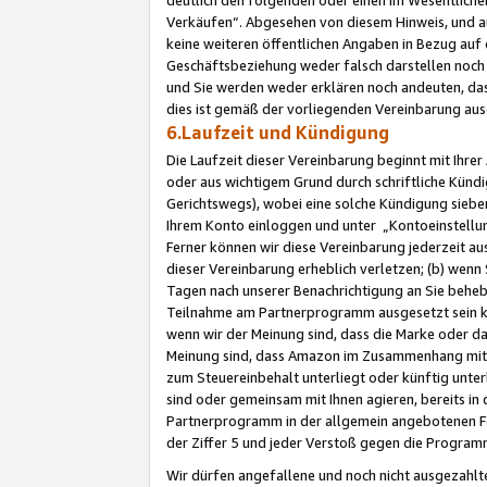
Verkäufen“. Abgesehen von diesem Hinweis, und a
keine weiteren öffentlichen Angaben in Bezug au
Geschäftsbeziehung weder falsch darstellen noch a
und Sie werden weder erklären noch andeuten, dass
dies ist gemäß der vorliegenden Vereinbarung ausd
6.Laufzeit und Kündigung
Die Laufzeit dieser Vereinbarung beginnt mit Ihre
oder aus wichtigem Grund durch schriftliche Kündi
Gerichtswegs), wobei eine solche Kündigung siebe
Ihrem Konto einloggen und unter „Kontoeinstellu
Ferner können wir diese Vereinbarung jederzeit aus
dieser Vereinbarung erheblich verletzen; (b) wenn
Tagen nach unserer Benachrichtigung an Sie behe
Teilnahme am Partnerprogramm ausgesetzt sein kö
wenn wir der Meinung sind, dass die Marke oder 
Meinung sind, dass Amazon im Zusammenhang mit d
zum Steuereinbehalt unterliegt oder künftig unter
sind oder gemeinsam mit Ihnen agieren, bereits in
Partnerprogramm in der allgemein angebotenen Fo
der Ziffer 5 und jeder Verstoß gegen die Programm
Wir dürfen angefallene und noch nicht ausgezahlt