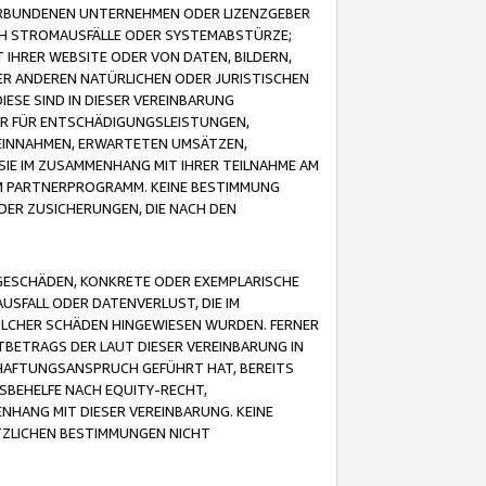
VERBUNDENEN UNTERNEHMEN ODER LIZENZGEBER
ICH STROMAUSFÄLLE ODER SYSTEMABSTÜRZE;
IHRER WEBSITE ODER VON DATEN, BILDERN,
ER ANDEREN NATÜRLICHEN ODER JURISTISCHEN
ESE SIND IN DIESER VEREINBARUNG
R FÜR ENTSCHÄDIGUNGSLEISTUNGEN,
EINNAHMEN, ERWARTETEN UMSÄTZEN,
SIE IM ZUSAMMENHANG MIT IHRER TEILNAHME AM
M PARTNERPROGRAMM. KEINE BESTIMMUNG
DER ZUSICHERUNGEN, DIE NACH DEN
GESCHÄDEN, KONKRETE ODER EXEMPLARISCHE
SFALL ODER DATENVERLUST, DIE IM
OLCHER SCHÄDEN HINGEWIESEN WURDEN. FERNER
BETRAGS DER LAUT DIESER VEREINBARUNG IN
HAFTUNGSANSPRUCH GEFÜHRT HAT, BEREITS
SBEHELFE NACH EQUITY-RECHT,
NHANG MIT DIESER VEREINBARUNG. KEINE
TZLICHEN BESTIMMUNGEN NICHT