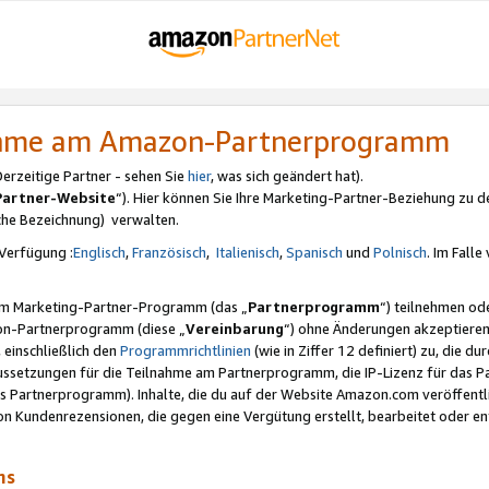
nahme am Amazon-Partnerprogramm
rzeitige Partner - sehen Sie
hier
, was sich geändert hat).
Partner-Website
“). Hier können Sie Ihre Marketing-Partner-Beziehung zu d
iche Bezeichnung) verwalten.
Verfügung :
Englisch
,
Französisch
,
Italienisch
,
Spanisch
und
Polnisch
. Im Fall
erem Marketing-Partner-Programm (das „
Partnerprogramm
“) teilnehmen od
on-Partnerprogramm (diese „
Vereinbarung
“) ohne Änderungen akzeptieren
 einschließlich den
Programmrichtlinien
(wie in Ziffer 12 definiert) zu, die 
raussetzungen für die Teilnahme am Partnerprogramm, die IP-Lizenz für das
s Partnerprogramm). Inhalte, die du auf der Website Amazon.com veröffentl
n Kundenrezensionen, die gegen eine Vergütung erstellt, bearbeitet oder ent
mms