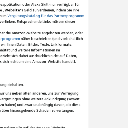
eapplikation oder Alexa Skill (nur verfügbar für
e „
Website
“) Geld zu verdienen, indem Sie Ihre
en im
Vergütungskatalog für das Partnerprogramm
t) verlinken. Entsprechende Links müssen dieser
e über die Amazon-Website angeboten werden, oder
nerprogramm
näher beschrieben (und vorbehaltlich
ir Ihnen Daten, Bilder, Texte, Linkformate,
alität und weitere Informationen im
zieht sich dabei ausdrücklich nicht auf Daten,
es sich nicht um eine Amazon-Website handelt.
rung einhalten.
ir uns neben allen anderen, uns zur Verfügung
n Vergütungen ohne weitere Ankündigung (soweit
 zu haben) und zwar unabhängig davon, ob diese
darüber hinausgehende Schäden zu verlangen.
on gelten alle auf der Amazon-Website