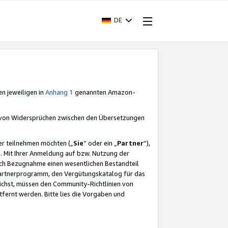
DE
en jeweiligen in
Anhang 1
genannten Amazon-
e von Widersprüchen zwischen den Übersetzungen
er teilnehmen möchten („
Sie
“ oder ein „
Partner
“),
. Mit Ihrer Anmeldung auf bzw. Nutzung der
durch Bezugnahme einen wesentlichen Bestandteil
 Partnerprogramm, den Vergütungskatalog für das
ichst, müssen den Community-Richtlinien von
fernt werden. Bitte lies die Vorgaben und