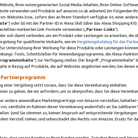
ebsite, Ihren nutzergenerierten Social Media-Inhalten, Ihren Online-Softwar
ebsite verwenden und Produkte auf amazon.co.uk anbieten) (im Folgenden Ihr
-Websites bzw., sofern dies an Ihrem Standort verfügbar ist, einer ander
ite
“) oder (ii) mit der Partner-ID in Alexa Skill (über das Alexa Shopping Ki
estellten markierten Link-Formate verwenden („
Partner-Links
“).
oder sich damit verbinden, um ein Produkt oder Leistungen zu erwerben, di
gütung für qualifizierte Verkäufe, wie im
Vergütungskatalog für das Part
Zur Unterstützung Ihrer Werbung für diese Produkte oder Leistungen können w
linkungs-Tools, Schnittstellen für Anwendungsprogramme, die Alexa-Funktion
Programminhalte
“) zur Verfügung stellen. Der Begriff „Programminhalte“ be
halte in Bezug auf Produkte, die auf Websites angeboten werden, bei denen 
as Partnerprogramm
einer Vergütung setzt voraus, dass Sie diese Vereinbarung einhalten.
ionen zu geben, die wir anfordern, um zu überprüfen, dass Sie diese Vereinba
oder andere anwendbare Marketingverträge von Amazon verstoßen, behalten w
 vor, sämtliche im Rahmen dieser Vereinbarung andernfalls an Sie zahlbare
tellen (und Sie stimmen zu, keinen Anspruch auf entsprechende Vergütungen
 dem Verstoß stehen, und unbeschadet des Rechts von Amazon, Ersatz für 
azu, dass unsere Kunden zu Ihren Kunden werden. Zwischen Ihnen und Amaz