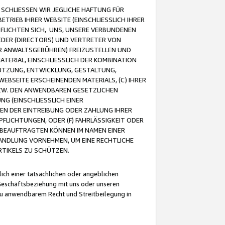
CHLIESSEN WIR JEGLICHE HAFTUNG FÜR
TRIEB IHRER WEBSITE (EINSCHLIESSLICH IHRER
FLICHTEN SICH, UNS, UNSERE VERBUNDENEN
EDER (DIRECTORS) UND VERTRETER VON
R ANWALTSGEBÜHREN) FREIZUSTELLEN UND
ATERIAL, EINSCHLIESSLICH DER KOMBINATION
NUTZUNG, ENTWICKLUNG, GESTALTUNG,
EBSEITE ERSCHEINENDEN MATERIALS, (C) IHRER
ZW. DEN ANWENDBAREN GESETZLICHEN
NG (EINSCHLIESSLICH EINER
BEN DER EINTREIBUNG ODER ZAHLUNG IHRER
LICHTUNGEN, ODER (F) FAHRLÄSSIGKEIT ODER
 BEAUFTRAGTEN KÖNNEN IM NAMEN EINER
HANDLUNG VORNEHMEN, UM EINE RECHTLICHE
TIKELS ZU SCHÜTZEN.
ich einer tatsächlichen oder angeblichen
Geschäftsbeziehung mit uns oder unseren
u anwendbarem Recht und Streitbeilegung in