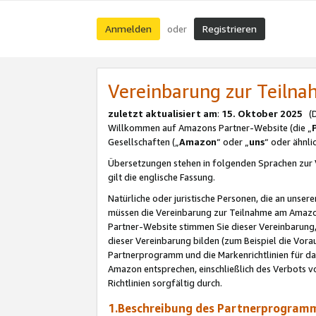
Anmelden
Registrieren
oder
Vereinbarung zur Teil
zuletzt aktualisiert am
:
15. Oktober 2025
(De
Willkommen auf Amazons Partner-Website (die „
Gesellschaften („
Amazon
“ oder „
uns
“ oder ähnl
Übersetzungen stehen in folgenden Sprachen zur 
gilt die englische Fassung.
Natürliche oder juristische Personen, die an uns
müssen die Vereinbarung zur Teilnahme am Amaz
Partner-Website stimmen Sie dieser Vereinbarung,
dieser Vereinbarung bilden (zum Beispiel die Vo
Partnerprogramm und die Markenrichtlinien für da
Amazon entsprechen, einschließlich des Verbots vo
Richtlinien sorgfältig durch.
1.Beschreibung des Partnerprogra