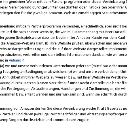
e in irgendeiner Weise mit dem Partnerprogramm oder dieser Vereinbarung (ei
ieser Vereinbarung durchgeführten Geschäften oder Tätigkeiten oder Ihrer 
liegen den für die jeweilige Amazon-Website einschlägigen Steuerbestim
mmenhang mit dem Partnerprogramm versenden, einschließlich, aber nicht be
site und die Nutzer Ihrer Website, die wir im Zusammenhang mit Ihrer Darst
itergeben (beispielsweise dass ein bestimmter Amazon-Kunde vor dem Kauf
uf die Amazon-Website kam, (b) Ihre Website prüfen, überwachen und anderwei
r Website dargestelltes Logo und die auf Ihrer Website dargestellte Impleme
reproduzieren, verbreiten und darstellen. Informationen darüber, wie wir per
ng in
Anhang 4
.
 (a) wir und unsere verbundenen Unternehmen jederzeit (mittelbar oder unmit
ng festgelegten Bedingungen abweichen, (b) wir und unsere verbundenen Unte
 Ähnlichkeit mit Ihrer Website aufweisen bzw. mit Ihrer Website im Wettbewer
barung durchzusetzen, keinen Verzicht auf unser Recht darstellt, die betrof
liche Festlegungen, Aktualisierungen, Handlungen und Zustimmungen, die wi
enommen bzw. erteilt werden und nur wirksam sind, wenn sie schriftlich dur
stimmung von Amazon dürfen Sie diese Vereinbarung weder Kraft Gesetzes no
die Parteien und deren jeweilige Rechtsnachfolger und Abtretungsempfänger 
ngsempfängern durchsetzbar und kommt diesen zugute.