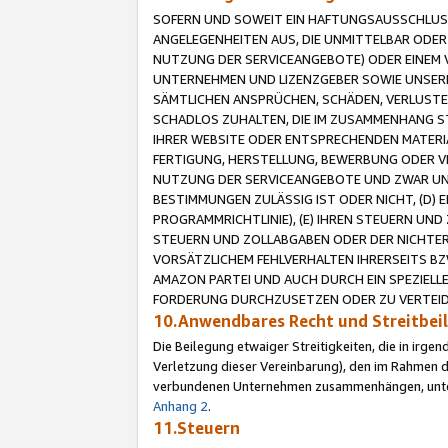
SOFERN UND SOWEIT EIN HAFTUNGSAUSSCHLUSS
ANGELEGENHEITEN AUS, DIE UNMITTELBAR ODER 
NUTZUNG DER SERVICEANGEBOTE) ODER EINEM V
UNTERNEHMEN UND LIZENZGEBER SOWIE UNSERE 
SÄMTLICHEN ANSPRÜCHEN, SCHÄDEN, VERLUSTE
SCHADLOS ZUHALTEN, DIE IM ZUSAMMENHANG STE
IHRER WEBSITE ODER ENTSPRECHENDEN MATERIA
FERTIGUNG, HERSTELLUNG, BEWERBUNG ODER VE
NUTZUNG DER SERVICEANGEBOTE UND ZWAR UN
BESTIMMUNGEN ZULÄSSIG IST ODER NICHT, (D) 
PROGRAMMRICHTLINIE), (E) IHREN STEUERN UN
STEUERN UND ZOLLABGABEN ODER DER NICHTER
VORSÄTZLICHEM FEHLVERHALTEN IHRERSEITS BZ
AMAZON PARTEI UND AUCH DURCH EIN SPEZIELL
FORDERUNG DURCHZUSETZEN ODER ZU VERTEIDI
10.Anwendbares Recht und Streitbe
Die Beilegung etwaiger Streitigkeiten, die in irg
Verletzung dieser Vereinbarung), den im Rahmen d
verbundenen Unternehmen zusammenhängen, unterl
Anhang 2
.
11.Steuern