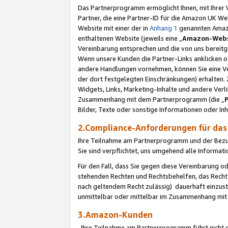
Das Partnerprogramm ermöglicht Ihnen, mit Ihrer W
Partner, die eine Partner-ID für die Amazon UK W
Website mit einer der in
Anhang 1
genannten Amazon
enthaltenen Website (jeweils eine „
Amazon-Webs
Vereinbarung entsprechen und die von uns bereitg
Wenn unsere Kunden die Partner-Links anklicken 
andere Handlungen vornehmen, können Sie eine Ver
der dort festgelegten Einschränkungen) erhalten. 
Widgets, Links, Marketing-Inhalte und andere Ver
Zusammenhang mit dem Partnerprogramm (die „
Bilder, Texte oder sonstige Informationen oder In
2.Compliance-Anforderungen für d
Ihre Teilnahme am Partnerprogramm und der Bezug 
Sie sind verpflichtet, uns umgehend alle Informat
Für den Fall, dass Sie gegen diese Vereinbarung 
stehenden Rechten und Rechtsbehelfen, das Recht
nach geltendem Recht zulässig) dauerhaft einzus
unmittelbar oder mittelbar im Zusammenhang mit
3.Amazon-Kunden
Ihre Teilnahme am Partnerprogramm führt nicht d