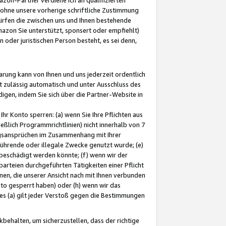
ohne unsere vorherige schriftliche Zustimmung
ürfen die zwischen uns und Ihnen bestehende
mazon Sie unterstützt, sponsert oder empfiehlt)
oder juristischen Person besteht, es sei denn,
arung kann von Ihnen und uns jederzeit ordentlich
t zulässig automatisch und unter Ausschluss des
gen, indem Sie sich über die Partner-Website in
hr Konto sperren: (a) wenn Sie Ihre Pflichten aus
eßlich Programmrichtlinien) nicht innerhalb von 7
ngsansprüchen im Zusammenhang mit Ihrer
ührende oder illegale Zwecke genutzt wurde; (e)
eschädigt werden könnte; (f) wenn wir der
rteien durchgeführten Tätigkeiten einer Pflicht
nen, die unserer Ansicht nach mit Ihnen verbunden
nto gesperrt haben) oder (h) wenn wir das
 (a) gilt jeder Verstoß gegen die Bestimmungen
ehalten, um sicherzustellen, dass der richtige