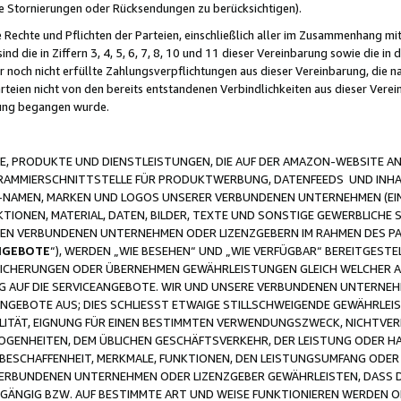
ge Stornierungen oder Rücksendungen zu berücksichtigen).
 Rechte und Pflichten der Parteien, einschließlich aller im Zusammenhang m
 die in Ziffern 3, 4, 5, 6, 7, 8, 10 und 11 dieser Vereinbarung sowie die in
er noch nicht erfüllte Zahlungsverpflichtungen aus dieser Vereinbarung, die
arteien nicht von den bereits entstandenen Verbindlichkeiten aus dieser Ver
gung begangen wurde.
 PRODUKTE UND DIENSTLEISTUNGEN, DIE AUF DER AMAZON-WEBSITE AN
GRAMMIERSCHNITTSTELLE FÜR PRODUKTWERBUNG, DATENFEEDS UND INH
-NAMEN, MARKEN UND LOGOS UNSERER VERBUNDENEN UNTERNEHMEN (EIN
IONEN, MATERIAL, DATEN, BILDER, TEXTE UND SONSTIGE GEWERBLICHE 
EREN VERBUNDENEN UNTERNEHMEN ODER LIZENZGEBERN IM RAHMEN DES 
NGEBOTE
“), WERDEN „WIE BESEHEN“ UND „WIE VERFÜGBAR“ BEREITGEST
CHERUNGEN ODER ÜBERNEHMEN GEWÄHRLEISTUNGEN GLEICH WELCHER AR
ZUG AUF DIE SERVICEANGEBOTE. WIR UND UNSERE VERBUNDENEN UNTERNEH
ANGEBOTE AUS; DIES SCHLIESST ETWAIGE STILLSCHWEIGENDE GEWÄHRLE
LITÄT, EIGNUNG FÜR EINEN BESTIMMTEN VERWENDUNGSZWECK, NICHTVER
OGENHEITEN, DEM ÜBLICHEN GESCHÄFTSVERKEHR, DER LEISTUNG ODER H
 BESCHAFFENHEIT, MERKMALE, FUNKTIONEN, DEN LEISTUNGSUMFANG ODER
VERBUNDENEN UNTERNEHMEN ODER LIZENZGEBER GEWÄHRLEISTEN, DASS D
HGÄNGIG BZW. AUF BESTIMMTE ART UND WEISE FUNKTIONIEREN WERDEN 