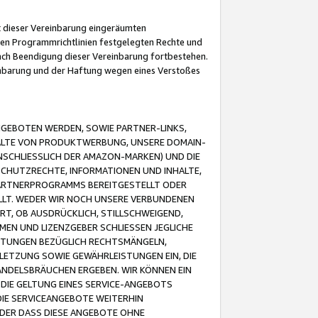
it dieser Vereinbarung eingeräumten
 den Programmrichtlinien festgelegten Rechte und
 nach Beendigung dieser Vereinbarung fortbestehen.
einbarung und der Haftung wegen eines Verstoßes
GEBOTEN WERDEN, SOWIE PARTNER-LINKS,
ALTE VON PRODUKTWERBUNG, UNSERE DOMAIN-
SCHLIESSLICH DER AMAZON-MARKEN) UND DIE
SCHUTZRECHTE, INFORMATIONEN UND INHALTE,
PARTNERPROGRAMMS BEREITGESTELLT ODER
ELLT. WEDER WIR NOCH UNSERE VERBUNDENEN
T, OB AUSDRÜCKLICH, STILLSCHWEIGEND,
MEN UND LIZENZGEBER SCHLIESSEN JEGLICHE
ISTUNGEN BEZÜGLICH RECHTSMÄNGELN,
LETZUNG SOWIE GEWÄHRLEISTUNGEN EIN, DIE
ANDELSBRÄUCHEN ERGEBEN. WIR KÖNNEN EIN
 DIE GELTUNG EINES SERVICE-ANGEBOTS
IE SERVICEANGEBOTE WEITERHIN
ODER DASS DIESE ANGEBOTE OHNE