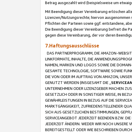
Betrag ausgezahlt wird (beispielsweise um etwai
Mit Beendigung dieser Vereinbarung erlöschen alle
Lizenzen/Nutzungsrechte; hiervon ausgenommen sind
Pflichten der Parteien sowie ggf. entstandene, ab
Die Beendigung dieser Vereinbarung befreit die P
gegen diese Vereinbarung, der vor deren Beendi
7.Haftungsausschlüsse
DAS PARTNERPROGRAMM, DIE AMAZON-WEBSITE,
LINKFORMATE, INHALTE, DIE ANWENDUNGSPRO
NAMEN, MARKEN UND LOGOS SOWIE DIE DOMAIN
GESAMTE TECHNOLOGIE, SOFTWARE SOWIE FUNKT
DIE VON ODER IM AUFTRAG VON AMAZON, UNS
GENUTZT WERDEN (INSGESAMT DIE „
SERVICEA
UNTERNEHMEN ODER LIZENZGEBER MACHEN ZUSI
GESETZLICH ODER IN SONSTIGER WEISE, IN BE
GEWÄHRLEISTUNGEN IN BEZUG AUF DIE SERVICE
MARKTGÄNGIGKEIT, ZUFRIEDENSTELLENDER QUA
SICH AUS GESETZLICHEN BESTIMMUNGEN, GEPFL
SERVICEANGEBOT JEDERZEIT BEENDEN BZW. DIE
JEDERZEIT ÄNDERN. WEDER WIR NOCH UNSERE 
BEREITGESTELLT ODER WIE BESCHRIEBEN DURC