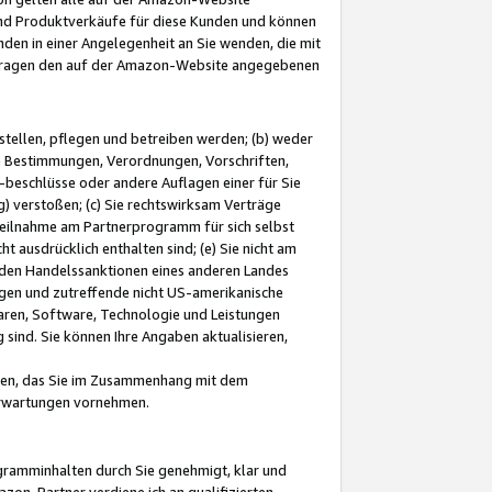
und Produktverkäufe für diese Kunden und können
nden in einer Angelegenheit an Sie wenden, die mit
e-Fragen den auf der Amazon-Website angegebenen
stellen, pflegen und betreiben werden; (b) weder
e Bestimmungen, Verordnungen, Vorschriften,
-beschlüsse oder andere Auflagen einer für Sie
 verstoßen; (c) Sie rechtswirksam Verträge
r Teilnahme am Partnerprogramm für sich selbst
t ausdrücklich enthalten sind; (e) Sie nicht am
den Handelssanktionen eines anderen Landes
gen und zutreffende nicht US-amerikanische
ren, Software, Technologie und Leistungen
sind. Sie können Ihre Angaben aktualisieren,
men, das Sie im Zusammenhang mit dem
 Erwartungen vornehmen.
ogramminhalten durch Sie genehmigt, klar und
zon-Partner verdiene ich an qualifizierten