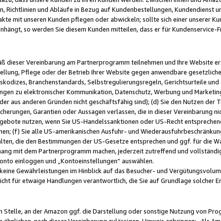
, Richtlinien und Abläufe in Bezug auf Kundenbestellungen, Kundendienst 
kte mit unseren Kunden pflegen oder abwickeln; sollte sich einer unserer Ku
nhängt, so werden Sie diesem Kunden mitteilen, dass er für Kundenservic
emäß dieser Vereinbarung am Partnerprogramm teilnehmen und Ihre Website er
ellung, Pflege oder der Betrieb Ihrer Website gegen anwendbare gesetzlich
skodizes, Branchenstandards, Selbstregulierungsregeln, Gerichtsurteile und 
ngen zu elektronischer Kommunikation, Datenschutz, Werbung und Marketing)
 oder aus anderen Gründen nicht geschäftsfähig sind); (d) Sie den Nutzen de
cherungen, Garantien oder Aussagen verlassen, die in dieser Vereinbarung nich
gebote nutzen, wenn Sie US-Handelssanktionen oder US-Recht entsprechen
men; (f) Sie alle US-amerikanischen Ausfuhr- und Wiederausfuhrbeschränkun
ten, die den Bestimmungen der US-Gesetze entsprechen und ggf. für die Wa
hang mit dem Partnerprogramm machen, jederzeit zutreffend und vollständig 
 Konto einloggen und „Kontoeinstellungen“ auswählen.
keine Gewährleistungen im Hinblick auf das Besucher- und Vergütungsvolu
icht für etwaige Handlungen verantwortlich, die Sie auf Grundlage solcher
en Stelle, an der Amazon ggf. die Darstellung oder sonstige Nutzung von Pr
 ähnlichen, nach dieser Vereinbarung zulässigen, Hinweis anbringen: „Als Ama