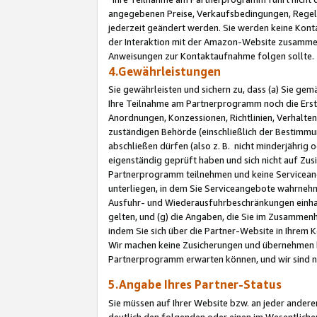
angegebenen Preise, Verkaufsbedingungen, Regeln
jederzeit geändert werden. Sie werden keine Konta
der Interaktion mit der Amazon-Website zusamme
Anweisungen zur Kontaktaufnahme folgen sollte.
4.Gewährleistungen
Sie gewährleisten und sichern zu, dass (a) Sie g
Ihre Teilnahme am Partnerprogramm noch die Erst
Anordnungen, Konzessionen, Richtlinien, Verhalten
zuständigen Behörde (einschließlich der Bestimmu
abschließen dürfen (also z. B. nicht minderjährig
eigenständig geprüft haben und sich nicht auf Zusi
Partnerprogramm teilnehmen und keine Servicean
unterliegen, in dem Sie Serviceangebote wahrneh
Ausfuhr- und Wiederausfuhrbeschränkungen einhal
gelten, und (g) die Angaben, die Sie im Zusammen
indem Sie sich über die Partner-Website in Ihrem
Wir machen keine Zusicherungen und übernehmen 
Partnerprogramm erwarten können, und wir sind n
5.Angabe Ihres Partner-Status
Sie müssen auf Ihrer Website bzw. an jeder ander
deutlich den folgenden oder einen im Wesentlichen