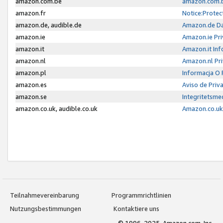
amazon.com.be
amazon.com.b
amazon.fr
Notice:Protec
amazon.de, audible.de
Amazon.de Da
amazon.ie
Amazon.ie Pri
amazon.it
Amazon.it Inf
amazon.nl
Amazon.nl Pri
amazon.pl
Informacja O
amazon.es
Aviso de Priv
amazon.se
Integritetsm
amazon.co.uk, audible.co.uk
Amazon.co.uk 
Teilnahmevereinbarung
Programmrichtlinien
Nutzungsbestimmungen
Kontaktiere uns