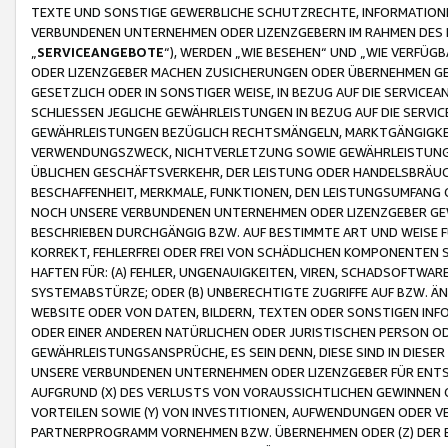
TEXTE UND SONSTIGE GEWERBLICHE SCHUTZRECHTE, INFORMATIONE
VERBUNDENEN UNTERNEHMEN ODER LIZENZGEBERN IM RAHMEN DES
„
SERVICEANGEBOTE
“), WERDEN „WIE BESEHEN“ UND „WIE VERFÜ
ODER LIZENZGEBER MACHEN ZUSICHERUNGEN ODER ÜBERNEHMEN GEW
GESETZLICH ODER IN SONSTIGER WEISE, IN BEZUG AUF DIE SERVI
SCHLIESSEN JEGLICHE GEWÄHRLEISTUNGEN IN BEZUG AUF DIE SERVI
GEWÄHRLEISTUNGEN BEZÜGLICH RECHTSMÄNGELN, MARKTGÄNGIGKEIT
VERWENDUNGSZWECK, NICHTVERLETZUNG SOWIE GEWÄHRLEISTUNGEN 
ÜBLICHEN GESCHÄFTSVERKEHR, DER LEISTUNG ODER HANDELSBRÄUCH
BESCHAFFENHEIT, MERKMALE, FUNKTIONEN, DEN LEISTUNGSUMFANG 
NOCH UNSERE VERBUNDENEN UNTERNEHMEN ODER LIZENZGEBER GEWÄ
BESCHRIEBEN DURCHGÄNGIG BZW. AUF BESTIMMTE ART UND WEISE
KORREKT, FEHLERFREI ODER FREI VON SCHÄDLICHEN KOMPONENTEN
HAFTEN FÜR: (A) FEHLER, UNGENAUIGKEITEN, VIREN, SCHADSOFTW
SYSTEMABSTÜRZE; ODER (B) UNBERECHTIGTE ZUGRIFFE AUF BZW. 
WEBSITE ODER VON DATEN, BILDERN, TEXTEN ODER SONSTIGEN INF
ODER EINER ANDEREN NATÜRLICHEN ODER JURISTISCHEN PERSON OD
GEWÄHRLEISTUNGSANSPRÜCHE, ES SEIN DENN, DIESE SIND IN DIES
UNSERE VERBUNDENEN UNTERNEHMEN ODER LIZENZGEBER FÜR EN
AUFGRUND (X) DES VERLUSTS VON VORAUSSICHTLICHEN GEWINNEN
VORTEILEN SOWIE (Y) VON INVESTITIONEN, AUFWENDUNGEN ODER VE
PARTNERPROGRAMM VORNEHMEN BZW. ÜBERNEHMEN ODER (Z) DER 