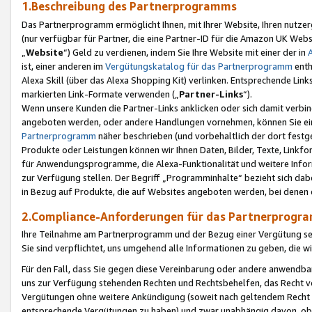
1.Beschreibung des Partnerprogramms
Das Partnerprogramm ermöglicht Ihnen, mit Ihrer Website, Ihren nutzer
(nur verfügbar für Partner, die eine Partner-ID für die Amazon UK We
„
Website
“) Geld zu verdienen, indem Sie Ihre Website mit einer der in
ist, einer anderen im
Vergütungskatalog für das Partnerprogramm
enth
Alexa Skill (über das Alexa Shopping Kit) verlinken. Entsprechende Lin
markierten Link-Formate verwenden („
Partner-Links
“).
Wenn unsere Kunden die Partner-Links anklicken oder sich damit verbi
angeboten werden, oder andere Handlungen vornehmen, können Sie eine
Partnerprogramm
näher beschrieben (und vorbehaltlich der dort festg
Produkte oder Leistungen können wir Ihnen Daten, Bilder, Texte, Linkfo
für Anwendungsprogramme, die Alexa-Funktionalität und weitere Inf
zur Verfügung stellen. Der Begriff „Programminhalte“ bezieht sich dabe
in Bezug auf Produkte, die auf Websites angeboten werden, bei denen 
2.Compliance-Anforderungen für das Partnerprog
Ihre Teilnahme am Partnerprogramm und der Bezug einer Vergütung setz
Sie sind verpflichtet, uns umgehend alle Informationen zu geben, die w
Für den Fall, dass Sie gegen diese Vereinbarung oder andere anwendba
uns zur Verfügung stehenden Rechten und Rechtsbehelfen, das Recht vo
Vergütungen ohne weitere Ankündigung (soweit nach geltendem Recht z
entsprechende Vergütungen zu haben) und zwar unabhängig davon, ob 