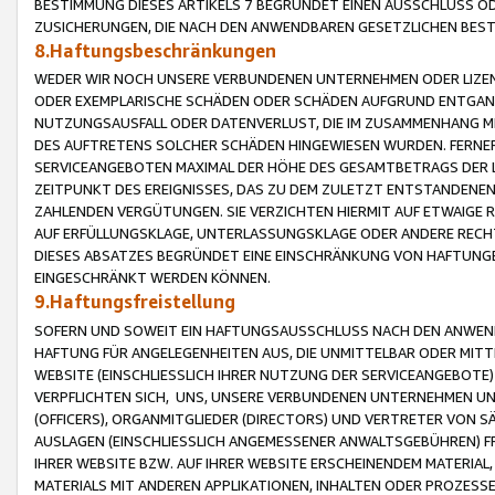
BESTIMMUNG DIESES ARTIKELS 7 BEGRÜNDET EINEN AUSSCHLUSS 
ZUSICHERUNGEN, DIE NACH DEN ANWENDBAREN GESETZLICHEN BE
8.Haftungsbeschränkungen
WEDER WIR NOCH UNSERE VERBUNDENEN UNTERNEHMEN ODER LIZEN
ODER EXEMPLARISCHE SCHÄDEN ODER SCHÄDEN AUFGRUND ENTGANG
NUTZUNGSAUSFALL ODER DATENVERLUST, DIE IM ZUSAMMENHANG MI
DES AUFTRETENS SOLCHER SCHÄDEN HINGEWIESEN WURDEN. FERN
SERVICEANGEBOTEN MAXIMAL DER HÖHE DES GESAMTBETRAGS DER 
ZEITPUNKT DES EREIGNISSES, DAS ZU DEM ZULETZT ENTSTANDENE
ZAHLENDEN VERGÜTUNGEN. SIE VERZICHTEN HIERMIT AUF ETWAIGE 
AUF ERFÜLLUNGSKLAGE, UNTERLASSUNGSKLAGE ODER ANDERE RECHT
DIESES ABSATZES BEGRÜNDET EINE EINSCHRÄNKUNG VON HAFTUNG
EINGESCHRÄNKT WERDEN KÖNNEN.
9.Haftungsfreistellung
SOFERN UND SOWEIT EIN HAFTUNGSAUSSCHLUSS NACH DEN ANWENDB
HAFTUNG FÜR ANGELEGENHEITEN AUS, DIE UNMITTELBAR ODER MITT
WEBSITE (EINSCHLIESSLICH IHRER NUTZUNG DER SERVICEANGEBOTE)
VERPFLICHTEN SICH, UNS, UNSERE VERBUNDENEN UNTERNEHMEN UN
(OFFICERS), ORGANMITGLIEDER (DIRECTORS) UND VERTRETER VON 
AUSLAGEN (EINSCHLIESSLICH ANGEMESSENER ANWALTSGEBÜHREN) FR
IHRER WEBSITE BZW. AUF IHRER WEBSITE ERSCHEINENDEM MATERIAL
MATERIALS MIT ANDEREN APPLIKATIONEN, INHALTEN ODER PROZESSE