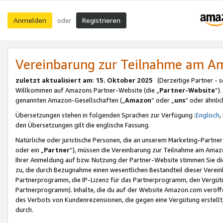
Anmelden
Registrieren
oder
Vereinbarung zur Teilnahme am 
zuletzt aktualisiert am
:
15. Oktober 2025
(Derzeitige Partner - 
Willkommen auf Amazons Partner-Website (die „
Partner-Website
“)
genannten Amazon-Gesellschaften („
Amazon
“ oder „
uns
“ oder ähnli
Übersetzungen stehen in folgenden Sprachen zur Verfügung :
Englisch
,
den Übersetzungen gilt die englische Fassung.
Natürliche oder juristische Personen, die an unserem Marketing-Partn
oder ein „
Partner
“), müssen die Vereinbarung zur Teilnahme am Ama
Ihrer Anmeldung auf bzw. Nutzung der Partner-Website stimmen Sie die
zu, die durch Bezugnahme einen wesentlichen Bestandteil dieser Verei
Partnerprogramm, die IP-Lizenz für das Partnerprogramm, den Vergütu
Partnerprogramm). Inhalte, die du auf der Website Amazon.com veröffe
des Verbots von Kundenrezensionen, die gegen eine Vergütung erstellt, 
durch.