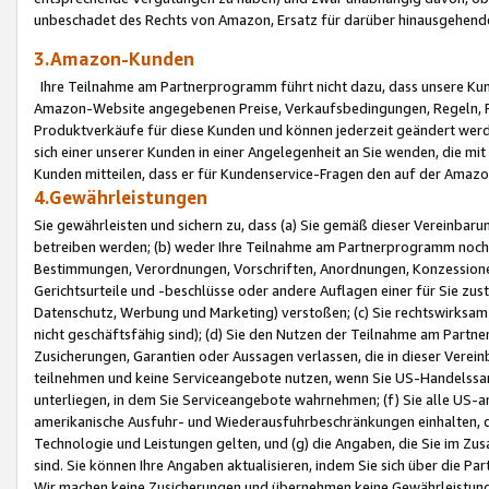
unbeschadet des Rechts von Amazon, Ersatz für darüber hinausgehen
3.Amazon-Kunden
Ihre Teilnahme am Partnerprogramm führt nicht dazu, dass unsere Kun
Amazon-Website angegebenen Preise, Verkaufsbedingungen, Regeln, Ri
Produktverkäufe für diese Kunden und können jederzeit geändert werde
sich einer unserer Kunden in einer Angelegenheit an Sie wenden, die 
Kunden mitteilen, dass er für Kundenservice-Fragen den auf der Ama
4.Gewährleistungen
Sie gewährleisten und sichern zu, dass (a) Sie gemäß dieser Vereinba
betreiben werden; (b) weder Ihre Teilnahme am Partnerprogramm noch d
Bestimmungen, Verordnungen, Vorschriften, Anordnungen, Konzessionen,
Gerichtsurteile und -beschlüsse oder andere Auflagen einer für Sie zu
Datenschutz, Werbung und Marketing) verstoßen; (c) Sie rechtswirksam 
nicht geschäftsfähig sind); (d) Sie den Nutzen der Teilnahme am Partne
Zusicherungen, Garantien oder Aussagen verlassen, die in dieser Verein
teilnehmen und keine Serviceangebote nutzen, wenn Sie US-Handelssa
unterliegen, in dem Sie Serviceangebote wahrnehmen; (f) Sie alle US
amerikanische Ausfuhr- und Wiederausfuhrbeschränkungen einhalten, 
Technologie und Leistungen gelten, und (g) die Angaben, die Sie im 
sind. Sie können Ihre Angaben aktualisieren, indem Sie sich über die 
Wir machen keine Zusicherungen und übernehmen keine Gewährleistun