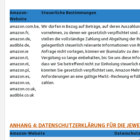
Amazon-
Steuerliche Bestimmungen
Website
amazon.com.be,
Wir dürfen in Bezug auf Beträge, auf deren Auszahlun
amazon.fr,
vornehmen, zu denen wir gesetzlich verpflichtet sind
amazon.de,
stellen die vollständige Zahlung und Abgeltung der 
audible.de,
gelegentlich steuerlich relevante Informationen von I
amazon.ie
Anfrage nicht vorlegen, können wir (kumulativ zu de
amazon.it,
Vergütung so lange einbehalten, bis Sie uns diese Inf
amazon.nl,
dass wir Sie betreffend nicht zur Einholung steuerlich 
amazon.pl,
könnten Sie gesetzlich verpflichtet sein, Amazon Meh
amazon.es,
Anforderungen an eine gültige MwSt.-Rechnung erfüllt
amazon.se,
zahlen.
amazon.co.uk,
audible.co.uk
ANHANG 4: DATENSCHUTZERKLÄRUNG FÜR DIE JEWE
Amazon-Website
Datenschutz