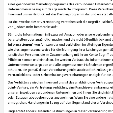
eines gesonderten Marketingprogramms des verbundenen Unternehmens
Unternehmen in Bezug auf das gesonderte Programm. Diese Vereinbarung
Ihnen und uns im Hinblick auf das Partnerprogramm dar und ersetzt al
Für die Zwecke dieser Vereinbarung verstehen sich die Begriffe „schließ
von „jedoch nicht beschränkt auf“.
Sämtliche Informationen in Bezug auf Amazon oder unsere verbunde
bereitstellen oder zugänglich machen und die nicht öffentlich bekannt bz
Informationen
“ von Amazon dar und verbleiben im alleinigen Eigent
wie dies angemessenerweise für die Erbringung Ihrer Leistungen gemäß d
juristischen Personen, die im Zusammenhang mit Ihrem Konto Zugriff au
Pflichten kennen und einhalten. Sie werden Vertrauliche Informationen 
Unternehmen) weitergeben und alle angemessenen Maßnahmen ergreifen
schützen, die gemäß dieser Vereinbarung nicht ausdrücklich zulässig is
Vertraulichkeits- oder Geheimhaltungsvereinbarungen und gilt für die
Das Verhältnis zwischen Ihnen und uns ist das unabhängiger Vertragspa
Joint-Venture, ein Vertretungsverhältnis, eine Franchisevereinbarung, 
unseren jeweiligen verbundenen Unternehmen und Ihnen. Sie sind ni
oder Zusagen abzugeben oder anzunehmen. Wenn Sie eine andere natürli
ermöglichen, Handlungen in Bezug auf den Gegenstand dieser Vereinbar
Ungeachtet anders lautender Bestimmungen in dieser Vereinbarung wird