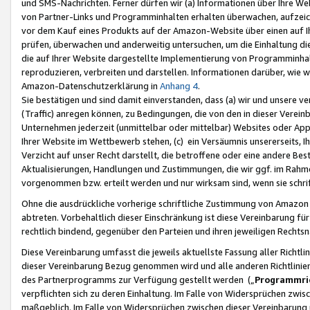
und SMS-Nachrichten. Ferner dürfen wir (a) Informationen über Ihre We
von Partner-Links und Programminhalten erhalten überwachen, aufzei
vor dem Kauf eines Produkts auf der Amazon-Website über einen auf Ih
prüfen, überwachen und anderweitig untersuchen, um die Einhaltung dies
die auf Ihrer Website dargestellte Implementierung von Programminhalt
reproduzieren, verbreiten und darstellen. Informationen darüber, wie w
Amazon-Datenschutzerklärung in
Anhang 4
.
Sie bestätigen und sind damit einverstanden, dass (a) wir und unsere 
(Traffic) anregen können, zu Bedingungen, die von den in dieser Vere
Unternehmen jederzeit (unmittelbar oder mittelbar) Websites oder Appl
Ihrer Website im Wettbewerb stehen, (c) ein Versäumnis unsererseits, I
Verzicht auf unser Recht darstellt, die betroffene oder eine andere B
Aktualisierungen, Handlungen und Zustimmungen, die wir ggf. im Rahme
vorgenommen bzw. erteilt werden und nur wirksam sind, wenn sie schri
Ohne die ausdrückliche vorherige schriftliche Zustimmung von Amazon
abtreten. Vorbehaltlich dieser Einschränkung ist diese Vereinbarung f
rechtlich bindend, gegenüber den Parteien und ihren jeweiligen Rech
Diese Vereinbarung umfasst die jeweils aktuellste Fassung aller Richtli
dieser Vereinbarung Bezug genommen wird und alle anderen Richtlinie
des Partnerprogramms zur Verfügung gestellt werden („
Programmric
verpflichten sich zu deren Einhaltung. Im Falle von Widersprüchen zwi
maßgeblich. Im Falle von Widersprüchen zwischen dieser Vereinbarun