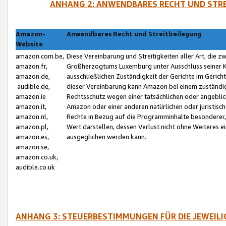
ANHANG 2: ANWENDBARES RECHT UND STRE
Amazon-
Anwendbares Recht und Streitbeilegung
Website
amazon.com.be,
Diese Vereinbarung und Streitigkeiten aller Art, die 
amazon.fr,
Großherzogtums Luxemburg unter Ausschluss seiner Kol
amazon.de,
ausschließlichen Zuständigkeit der Gerichte im Geri
audible.de,
dieser Vereinbarung kann Amazon bei einem zuständig
amazon.ie
Rechtsschutz wegen einer tatsächlichen oder angebli
amazon.it,
Amazon oder einer anderen natürlichen oder juristisc
amazon.nl,
Rechte in Bezug auf die Programminhalte besonderer,
amazon.pl,
Wert darstellen, dessen Verlust nicht ohne Weiteres e
amazon.es,
ausgeglichen werden kann.
amazon.se,
amazon.co.uk,
audible.co.uk
ANHANG 3: STEUERBESTIMMUNGEN FÜR DIE JEWEIL