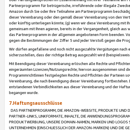
Partnerprogramm für betrügerische, irreführende oder illegale Zwecke
Amazon durch Sie oder Ihre Teilnahme am Partnerprogramm beschädig
dieser Vereinbarung oder den gemäß dieser Vereinbarung von den Vertr
oder künftig unterliegen könnte; (g) wenn wir diese Vereinbarung mit I
gemeinsam mit Ihnen agieren, bereits in der Vergangenheit, gleich aus
das Partnerprogramm in der allgemein angebotenen Form beenden. Vors
gegen die Bestimmungen der Ziffer 5 und jeder Verstoß gegen die Prog
Wir dürfen angefallene und noch nicht ausgezahlte Vergütungen nach 
sicherzustellen, dass der richtige Betrag ausgezahlt wird (beispielsw
Mit Beendigung dieser Vereinbarung erlöschen alle Rechte und Pflichte
eingeräumten Lizenzen/Nutzungsrechte; hiervon ausgenommen sind die in 
Programmrichtlinien festgelegten Rechte und Pflichten der Parteien sow
Vereinbarung, die nach Beendigung dieser Vereinbarung fortbestehen. D
entstandenen Verbindlichkeiten aus dieser Vereinbarung und der Haft
begangen wurde.
7.Haftungsausschlüsse
DAS PARTNERPROGRAMM, DIE AMAZON-WEBSITE, PRODUKTE UND DI
PARTNER-LINKS, LINKFORMATE, INHALTE, DIE ANWENDUNGSPROGR
PRODUKTWERBUNG, UNSERE DOMAIN-NAMEN, MARKEN UND LOGOS S
UNTERNEHMEN (EINSCHLIESSLICH DER AMAZON-MARKEN) UND DIE GE