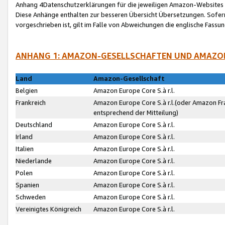
Anhang 4Datenschutzerklärungen für die jeweiligen Amazon-Websites
Diese Anhänge enthalten zur besseren Übersicht Übersetzungen. Sofe
vorgeschrieben ist, gilt im Falle von Abweichungen die englische Fass
ANHANG 1: AMAZON-GESELLSCHAFTEN UND AMAZO
Land
Amazon-Gesellschaft
Belgien
Amazon Europe Core S.à r.l.
Frankreich
Amazon Europe Core S.à r.l.(oder Amazon Fr
entsprechend der Mitteilung)
Deutschland
Amazon Europe Core S.à r.l.
Irland
Amazon Europe Core S.à r.l.
Italien
Amazon Europe Core S.à r.l.
Niederlande
Amazon Europe Core S.à r.l.
Polen
Amazon Europe Core S.à r.l.
Spanien
Amazon Europe Core S.à r.l.
Schweden
Amazon Europe Core S.à r.l.
Vereinigtes Königreich
Amazon Europe Core S.à r.l.