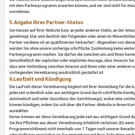
mit dem Partnerprogramm erwarten können, und wir sind nicht für etwa
vornehmen.
5.Angabe Ihres Partner-Status
Sie müssen auf Ihrer Website bzw. an jeder anderen Stelle, an der Am
genehmigt, klar und deutlich den folgenden oder einen im Wesentlichen
Partner verdiene ich an qualifizierten Verkäufen“. Abgesehen von die
werden Sie ohne unsere vorherige schriftliche Zustimmung keine weite
Partnerprogramm machen. Sie dürfen die zwischen uns und Ihnen best
(einschließlich der expliziten oder impliziten Aussage, dass Amazon Si
dass eine Verbindung zwischen Amazon und Ihnen oder einer anderen natü
vorliegenden Vereinbarung ausdrücklich gestattet ist.
6.Laufzeit und Kündigung
Die Laufzeit dieser Vereinbarung beginnt mit Ihrer Anmeldung für die 
jederzeit ordentlich oder aus wichtigem Grund durch schriftliche Kündi
automatisch und unter Ausschluss des Gerichtswegs), wobei eine solch
können kündigen, indem Sie sich über die Partner-Website in Ihrem Ko
auswählen.
Ferner können wir diese Vereinbarung jederzeit aus wichtigem Grund dur
Sie Ihre Pflichten aus dieser Vereinbarung erheblich verletzen; (b) wen
Programmrichtlinien) nicht innerhalb von 7 Tagen nach unserer Benachr
oder Haftungsansprüchen im Zusammenhang mit Ihrer Teilnahme am Pa