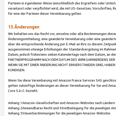
Parteien in irgendeiner Weise (einschließlich des Ergreifens oder Unt
veranlasst oder verpflichtet wird, die mit US-Gesetzen, Vorschriften,
für eine der Parteien dieser Vereinbarung gelten.
13.Änderungen
Wir behalten uns das Recht vor, einzelne oder alle Bestimmungen diese
Änderungsmitteilung, eine geänderte Vereinbarung oder eine geänderte 
über die entsprechende Änderung per E-Mail an Ihre zu diesem Zeitpun
ausgenommen etwaige Erhöhungen der Standardvergütung im Rahmen
Datum, jedoch frühestens sieben Kalendertage nach dem Datum, an de
PARTNERPROGRAMM NACH DEM DATUM DES WIRKSAMWERDENS DER Ä
WENN SIE MIT EINER ÄNDERUNG NICHT EINVERSTANDEN SIND, HABEN S
KÜNDIGEN.
Wenn Sie diese Vereinbarung mit Amazon France Services SAS geschlo
gelten zukünftige Änderungen an dieser Vereinbarung für Sie und Ama
Core S.à r.l. bezieht.
Anhang 1Amazon-Gesellschaften und Amazon-Websites nach Ländern
Anhang 2Anwendbares Recht und Streitbeilegung für die jeweiligen 
Anhang 3Steuerbestimmungen für die jeweiligen Amazon-Websites