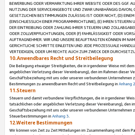
BEWERBUNG ODER VERMARKTUNG IHRER WEBSITE ODER DES GGF. AUF 
NUTZUNG DER SERVICEANGEBOTE UND ZWAR UNABHÄNGIG DAVON, O
GESETZLICHEN BESTIMMUNGEN ZULÄSSIG IST ODER NICHT, (D) EINE
(EINSCHLIESSLICH EINER PROGRAMMRICHTLINIE), (E) IHREN STEUER
DER EINTREIBUNG ODER ZAHLUNG IHRER STEUERN UND ZOLLABGAB
ODER ZOLLVERPFLICHTUNGEN, ODER (F) FAHRLÄSSIGKEIT ODER VORS
AUFTRAGNEHMER. WIR UND UNSERE BEAUFTRAGTEN KÖNNEN IM NAME
GERICHTLICHE SCHRITTE EINLEITEN UND JEDE PROZESSUALE HAND
VERTEIDIGEN, ODER UM RECHTE AUCH ZUM ZWECK DER DURCHSETZU
10.Anwendbares Recht und Streitbeilegung
Die Beilegung etwaiger Streitigkeiten, die in irgendeiner Weise mit de
angeblichen Verletzung dieser Vereinbarung), den im Rahmen dieser Ve
Geschäftsbeziehung mit uns oder unseren verbundenen Unternehmen zu
Bestimmungen zu anwendbarem Recht und Streitbeilegung in
Anhang 
11.Steuern
Steuern und damit verbundene Verpflichtungen, die in irgendeiner Wei
tatsächlichen oder angeblichen Verletzung dieser Vereinbarung), den 
Geschäftsbeziehung mit uns oder unseren verbundenen Unternehmen z
Steuerbestimmungen in
Anhang 3
.
12.Weitere Bestimmungen
Wir können von Zeit zu Zeit Mitteilungen im Zusammenhang mit dem Par