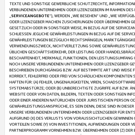
TEXTE UND SONSTIGE GEWERBLICHE SCHUTZRECHTE, INFORMATIONE
VERBUNDENEN UNTERNEHMEN ODER LIZENZGEBERN IM RAHMEN DES
„
SERVICEANGEBOTE
“), WERDEN „WIE BESEHEN“ UND „WIE VERFÜ
ODER LIZENZGEBER MACHEN ZUSICHERUNGEN ODER ÜBERNEHMEN GEW
GESETZLICH ODER IN SONSTIGER WEISE, IN BEZUG AUF DIE SERVI
SCHLIESSEN JEGLICHE GEWÄHRLEISTUNGEN IN BEZUG AUF DIE SERVI
GEWÄHRLEISTUNGEN BEZÜGLICH RECHTSMÄNGELN, MARKTGÄNGIGKEIT
VERWENDUNGSZWECK, NICHTVERLETZUNG SOWIE GEWÄHRLEISTUNGEN 
ÜBLICHEN GESCHÄFTSVERKEHR, DER LEISTUNG ODER HANDELSBRÄUCH
BESCHAFFENHEIT, MERKMALE, FUNKTIONEN, DEN LEISTUNGSUMFANG 
NOCH UNSERE VERBUNDENEN UNTERNEHMEN ODER LIZENZGEBER GEWÄ
BESCHRIEBEN DURCHGÄNGIG BZW. AUF BESTIMMTE ART UND WEISE
KORREKT, FEHLERFREI ODER FREI VON SCHÄDLICHEN KOMPONENTEN
HAFTEN FÜR: (A) FEHLER, UNGENAUIGKEITEN, VIREN, SCHADSOFTW
SYSTEMABSTÜRZE; ODER (B) UNBERECHTIGTE ZUGRIFFE AUF BZW. 
WEBSITE ODER VON DATEN, BILDERN, TEXTEN ODER SONSTIGEN INF
ODER EINER ANDEREN NATÜRLICHEN ODER JURISTISCHEN PERSON OD
GEWÄHRLEISTUNGSANSPRÜCHE, ES SEIN DENN, DIESE SIND IN DIES
UNSERE VERBUNDENEN UNTERNEHMEN ODER LIZENZGEBER FÜR EN
AUFGRUND (X) DES VERLUSTS VON VORAUSSICHTLICHEN GEWINNEN
VORTEILEN SOWIE (Y) VON INVESTITIONEN, AUFWENDUNGEN ODER VE
PARTNERPROGRAMM VORNEHMEN BZW. ÜBERNEHMEN ODER (Z) DER 