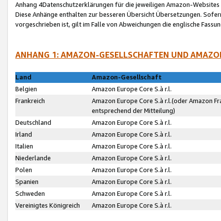
Anhang 4Datenschutzerklärungen für die jeweiligen Amazon-Websites
Diese Anhänge enthalten zur besseren Übersicht Übersetzungen. Sofe
vorgeschrieben ist, gilt im Falle von Abweichungen die englische Fass
ANHANG 1: AMAZON-GESELLSCHAFTEN UND AMAZO
Land
Amazon-Gesellschaft
Belgien
Amazon Europe Core S.à r.l.
Frankreich
Amazon Europe Core S.à r.l.(oder Amazon Fr
entsprechend der Mitteilung)
Deutschland
Amazon Europe Core S.à r.l.
Irland
Amazon Europe Core S.à r.l.
Italien
Amazon Europe Core S.à r.l.
Niederlande
Amazon Europe Core S.à r.l.
Polen
Amazon Europe Core S.à r.l.
Spanien
Amazon Europe Core S.à r.l.
Schweden
Amazon Europe Core S.à r.l.
Vereinigtes Königreich
Amazon Europe Core S.à r.l.