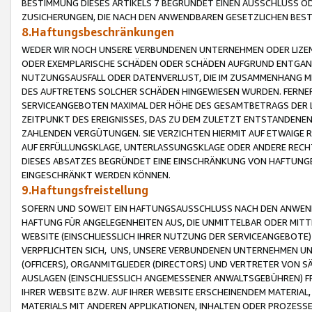
BESTIMMUNG DIESES ARTIKELS 7 BEGRÜNDET EINEN AUSSCHLUSS 
ZUSICHERUNGEN, DIE NACH DEN ANWENDBAREN GESETZLICHEN BE
8.Haftungsbeschränkungen
WEDER WIR NOCH UNSERE VERBUNDENEN UNTERNEHMEN ODER LIZEN
ODER EXEMPLARISCHE SCHÄDEN ODER SCHÄDEN AUFGRUND ENTGANG
NUTZUNGSAUSFALL ODER DATENVERLUST, DIE IM ZUSAMMENHANG MI
DES AUFTRETENS SOLCHER SCHÄDEN HINGEWIESEN WURDEN. FERN
SERVICEANGEBOTEN MAXIMAL DER HÖHE DES GESAMTBETRAGS DER 
ZEITPUNKT DES EREIGNISSES, DAS ZU DEM ZULETZT ENTSTANDENE
ZAHLENDEN VERGÜTUNGEN. SIE VERZICHTEN HIERMIT AUF ETWAIGE 
AUF ERFÜLLUNGSKLAGE, UNTERLASSUNGSKLAGE ODER ANDERE RECHT
DIESES ABSATZES BEGRÜNDET EINE EINSCHRÄNKUNG VON HAFTUNG
EINGESCHRÄNKT WERDEN KÖNNEN.
9.Haftungsfreistellung
SOFERN UND SOWEIT EIN HAFTUNGSAUSSCHLUSS NACH DEN ANWENDB
HAFTUNG FÜR ANGELEGENHEITEN AUS, DIE UNMITTELBAR ODER MITT
WEBSITE (EINSCHLIESSLICH IHRER NUTZUNG DER SERVICEANGEBOTE)
VERPFLICHTEN SICH, UNS, UNSERE VERBUNDENEN UNTERNEHMEN UN
(OFFICERS), ORGANMITGLIEDER (DIRECTORS) UND VERTRETER VON 
AUSLAGEN (EINSCHLIESSLICH ANGEMESSENER ANWALTSGEBÜHREN) FR
IHRER WEBSITE BZW. AUF IHRER WEBSITE ERSCHEINENDEM MATERIAL
MATERIALS MIT ANDEREN APPLIKATIONEN, INHALTEN ODER PROZESSE