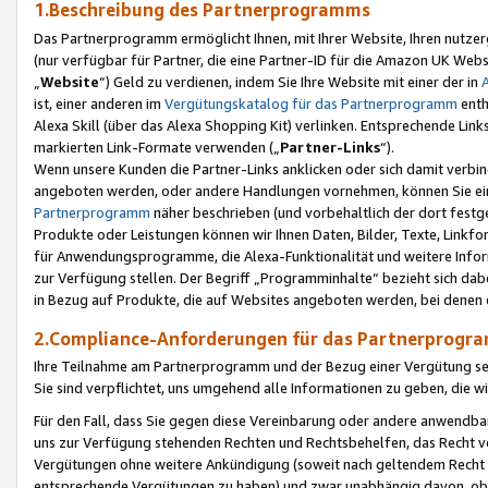
1.Beschreibung des Partnerprogramms
Das Partnerprogramm ermöglicht Ihnen, mit Ihrer Website, Ihren nutzer
(nur verfügbar für Partner, die eine Partner-ID für die Amazon UK We
„
Website
“) Geld zu verdienen, indem Sie Ihre Website mit einer der in
ist, einer anderen im
Vergütungskatalog für das Partnerprogramm
enth
Alexa Skill (über das Alexa Shopping Kit) verlinken. Entsprechende Lin
markierten Link-Formate verwenden („
Partner-Links
“).
Wenn unsere Kunden die Partner-Links anklicken oder sich damit verbi
angeboten werden, oder andere Handlungen vornehmen, können Sie eine
Partnerprogramm
näher beschrieben (und vorbehaltlich der dort festg
Produkte oder Leistungen können wir Ihnen Daten, Bilder, Texte, Linkfo
für Anwendungsprogramme, die Alexa-Funktionalität und weitere Inf
zur Verfügung stellen. Der Begriff „Programminhalte“ bezieht sich dabe
in Bezug auf Produkte, die auf Websites angeboten werden, bei denen 
2.Compliance-Anforderungen für das Partnerprog
Ihre Teilnahme am Partnerprogramm und der Bezug einer Vergütung setz
Sie sind verpflichtet, uns umgehend alle Informationen zu geben, die w
Für den Fall, dass Sie gegen diese Vereinbarung oder andere anwendba
uns zur Verfügung stehenden Rechten und Rechtsbehelfen, das Recht vo
Vergütungen ohne weitere Ankündigung (soweit nach geltendem Recht z
entsprechende Vergütungen zu haben) und zwar unabhängig davon, ob 