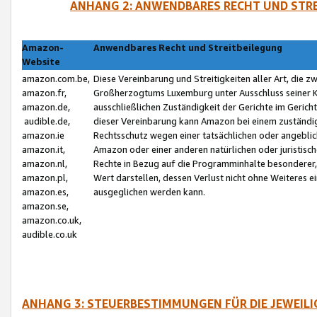
ANHANG 2: ANWENDBARES RECHT UND STRE
Amazon-
Anwendbares Recht und Streitbeilegung
Website
amazon.com.be,
Diese Vereinbarung und Streitigkeiten aller Art, die 
amazon.fr,
Großherzogtums Luxemburg unter Ausschluss seiner Kol
amazon.de,
ausschließlichen Zuständigkeit der Gerichte im Geri
audible.de,
dieser Vereinbarung kann Amazon bei einem zuständig
amazon.ie
Rechtsschutz wegen einer tatsächlichen oder angebli
amazon.it,
Amazon oder einer anderen natürlichen oder juristisc
amazon.nl,
Rechte in Bezug auf die Programminhalte besonderer,
amazon.pl,
Wert darstellen, dessen Verlust nicht ohne Weiteres e
amazon.es,
ausgeglichen werden kann.
amazon.se,
amazon.co.uk,
audible.co.uk
ANHANG 3: STEUERBESTIMMUNGEN FÜR DIE JEWEIL