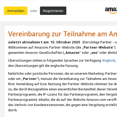
Anmelden
Registrieren
oder
Vereinbarung zur Teilnahme am 
zuletzt aktualisiert am
:
15. Oktober 2025
(Derzeitige Partner - 
Willkommen auf Amazons Partner-Website (die „
Partner-Website
“)
genannten Amazon-Gesellschaften („
Amazon
“ oder „
uns
“ oder ähnli
Übersetzungen stehen in folgenden Sprachen zur Verfügung :
Englisch
,
den Übersetzungen gilt die englische Fassung.
Natürliche oder juristische Personen, die an unserem Marketing-Partn
oder ein „
Partner
“), müssen die Vereinbarung zur Teilnahme am Ama
Ihrer Anmeldung auf bzw. Nutzung der Partner-Website stimmen Sie die
zu, die durch Bezugnahme einen wesentlichen Bestandteil dieser Verei
Partnerprogramm, die IP-Lizenz für das Partnerprogramm, den Vergütu
Partnerprogramm). Inhalte, die du auf der Website Amazon.com veröffe
des Verbots von Kundenrezensionen, die gegen eine Vergütung erstellt, 
durch.