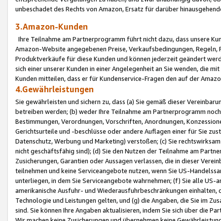
unbeschadet des Rechts von Amazon, Ersatz für darüber hinausgehen
3.Amazon-Kunden
Ihre Teilnahme am Partnerprogramm führt nicht dazu, dass unsere Kun
Amazon-Website angegebenen Preise, Verkaufsbedingungen, Regeln, Ri
Produktverkäufe für diese Kunden und können jederzeit geändert werde
sich einer unserer Kunden in einer Angelegenheit an Sie wenden, die 
Kunden mitteilen, dass er für Kundenservice-Fragen den auf der Ama
4.Gewährleistungen
Sie gewährleisten und sichern zu, dass (a) Sie gemäß dieser Vereinba
betreiben werden; (b) weder Ihre Teilnahme am Partnerprogramm noch d
Bestimmungen, Verordnungen, Vorschriften, Anordnungen, Konzessionen,
Gerichtsurteile und -beschlüsse oder andere Auflagen einer für Sie zu
Datenschutz, Werbung und Marketing) verstoßen; (c) Sie rechtswirksam 
nicht geschäftsfähig sind); (d) Sie den Nutzen der Teilnahme am Partne
Zusicherungen, Garantien oder Aussagen verlassen, die in dieser Verein
teilnehmen und keine Serviceangebote nutzen, wenn Sie US-Handelssa
unterliegen, in dem Sie Serviceangebote wahrnehmen; (f) Sie alle US
amerikanische Ausfuhr- und Wiederausfuhrbeschränkungen einhalten, 
Technologie und Leistungen gelten, und (g) die Angaben, die Sie im 
sind. Sie können Ihre Angaben aktualisieren, indem Sie sich über die 
Wir machen keine Zusicherungen und übernehmen keine Gewährleistun