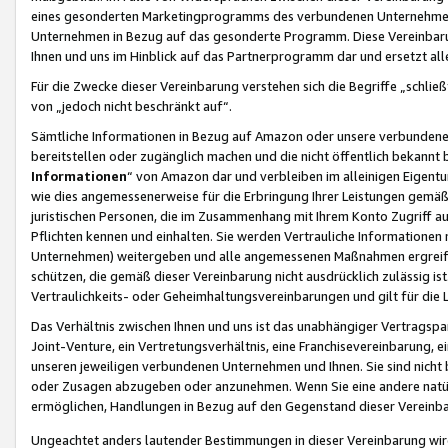
eines gesonderten Marketingprogramms des verbundenen Unternehmens
Unternehmen in Bezug auf das gesonderte Programm. Diese Vereinbarung
Ihnen und uns im Hinblick auf das Partnerprogramm dar und ersetzt al
Für die Zwecke dieser Vereinbarung verstehen sich die Begriffe „schließ
von „jedoch nicht beschränkt auf“.
Sämtliche Informationen in Bezug auf Amazon oder unsere verbunde
bereitstellen oder zugänglich machen und die nicht öffentlich bekannt bz
Informationen
“ von Amazon dar und verbleiben im alleinigen Eigent
wie dies angemessenerweise für die Erbringung Ihrer Leistungen gemäß d
juristischen Personen, die im Zusammenhang mit Ihrem Konto Zugriff au
Pflichten kennen und einhalten. Sie werden Vertrauliche Informationen 
Unternehmen) weitergeben und alle angemessenen Maßnahmen ergreifen
schützen, die gemäß dieser Vereinbarung nicht ausdrücklich zulässig is
Vertraulichkeits- oder Geheimhaltungsvereinbarungen und gilt für die
Das Verhältnis zwischen Ihnen und uns ist das unabhängiger Vertragspa
Joint-Venture, ein Vertretungsverhältnis, eine Franchisevereinbarung, 
unseren jeweiligen verbundenen Unternehmen und Ihnen. Sie sind ni
oder Zusagen abzugeben oder anzunehmen. Wenn Sie eine andere natürli
ermöglichen, Handlungen in Bezug auf den Gegenstand dieser Vereinbar
Ungeachtet anders lautender Bestimmungen in dieser Vereinbarung wird