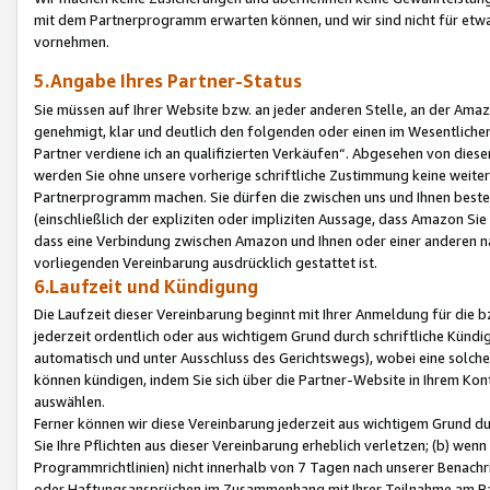
mit dem Partnerprogramm erwarten können, und wir sind nicht für etwa
vornehmen.
5.Angabe Ihres Partner-Status
Sie müssen auf Ihrer Website bzw. an jeder anderen Stelle, an der Am
genehmigt, klar und deutlich den folgenden oder einen im Wesentlichen
Partner verdiene ich an qualifizierten Verkäufen“. Abgesehen von die
werden Sie ohne unsere vorherige schriftliche Zustimmung keine weite
Partnerprogramm machen. Sie dürfen die zwischen uns und Ihnen best
(einschließlich der expliziten oder impliziten Aussage, dass Amazon Si
dass eine Verbindung zwischen Amazon und Ihnen oder einer anderen natü
vorliegenden Vereinbarung ausdrücklich gestattet ist.
6.Laufzeit und Kündigung
Die Laufzeit dieser Vereinbarung beginnt mit Ihrer Anmeldung für die 
jederzeit ordentlich oder aus wichtigem Grund durch schriftliche Kündi
automatisch und unter Ausschluss des Gerichtswegs), wobei eine solch
können kündigen, indem Sie sich über die Partner-Website in Ihrem Ko
auswählen.
Ferner können wir diese Vereinbarung jederzeit aus wichtigem Grund dur
Sie Ihre Pflichten aus dieser Vereinbarung erheblich verletzen; (b) wen
Programmrichtlinien) nicht innerhalb von 7 Tagen nach unserer Benachr
oder Haftungsansprüchen im Zusammenhang mit Ihrer Teilnahme am Pa