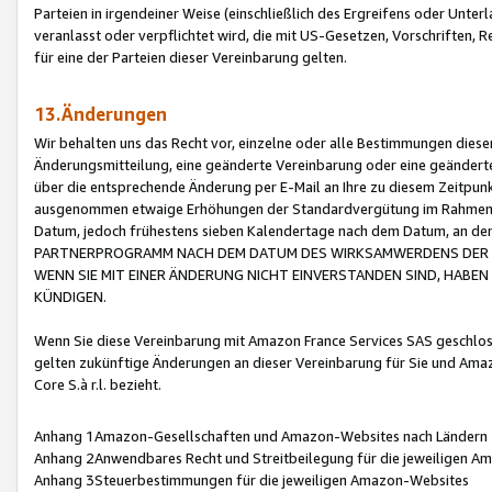
Parteien in irgendeiner Weise (einschließlich des Ergreifens oder Unt
veranlasst oder verpflichtet wird, die mit US-Gesetzen, Vorschriften,
für eine der Parteien dieser Vereinbarung gelten.
13.Änderungen
Wir behalten uns das Recht vor, einzelne oder alle Bestimmungen diese
Änderungsmitteilung, eine geänderte Vereinbarung oder eine geänderte 
über die entsprechende Änderung per E-Mail an Ihre zu diesem Zeitpun
ausgenommen etwaige Erhöhungen der Standardvergütung im Rahmen
Datum, jedoch frühestens sieben Kalendertage nach dem Datum, an de
PARTNERPROGRAMM NACH DEM DATUM DES WIRKSAMWERDENS DER Ä
WENN SIE MIT EINER ÄNDERUNG NICHT EINVERSTANDEN SIND, HABEN S
KÜNDIGEN.
Wenn Sie diese Vereinbarung mit Amazon France Services SAS geschlo
gelten zukünftige Änderungen an dieser Vereinbarung für Sie und Ama
Core S.à r.l. bezieht.
Anhang 1Amazon-Gesellschaften und Amazon-Websites nach Ländern
Anhang 2Anwendbares Recht und Streitbeilegung für die jeweiligen 
Anhang 3Steuerbestimmungen für die jeweiligen Amazon-Websites