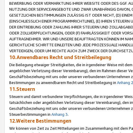
BEWERBUNG ODER VERMARKTUNG IHRER WEBSITE ODER DES GGF. AUF 
NUTZUNG DER SERVICEANGEBOTE UND ZWAR UNABHÄNGIG DAVON, O
GESETZLICHEN BESTIMMUNGEN ZULÄSSIG IST ODER NICHT, (D) EINE
(EINSCHLIESSLICH EINER PROGRAMMRICHTLINIE), (E) IHREN STEUER
DER EINTREIBUNG ODER ZAHLUNG IHRER STEUERN UND ZOLLABGAB
ODER ZOLLVERPFLICHTUNGEN, ODER (F) FAHRLÄSSIGKEIT ODER VORS
AUFTRAGNEHMER. WIR UND UNSERE BEAUFTRAGTEN KÖNNEN IM NAME
GERICHTLICHE SCHRITTE EINLEITEN UND JEDE PROZESSUALE HAND
VERTEIDIGEN, ODER UM RECHTE AUCH ZUM ZWECK DER DURCHSETZU
10.Anwendbares Recht und Streitbeilegung
Die Beilegung etwaiger Streitigkeiten, die in irgendeiner Weise mit de
angeblichen Verletzung dieser Vereinbarung), den im Rahmen dieser Ve
Geschäftsbeziehung mit uns oder unseren verbundenen Unternehmen zu
Bestimmungen zu anwendbarem Recht und Streitbeilegung in
Anhang 
11.Steuern
Steuern und damit verbundene Verpflichtungen, die in irgendeiner Wei
tatsächlichen oder angeblichen Verletzung dieser Vereinbarung), den 
Geschäftsbeziehung mit uns oder unseren verbundenen Unternehmen z
Steuerbestimmungen in
Anhang 3
.
12.Weitere Bestimmungen
Wir können von Zeit zu Zeit Mitteilungen im Zusammenhang mit dem Par