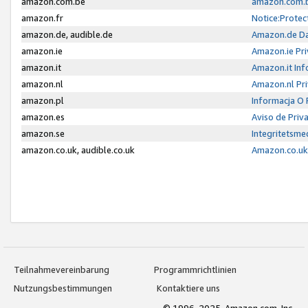
amazon.com.be
amazon.com.b
amazon.fr
Notice:Protec
amazon.de, audible.de
Amazon.de Da
amazon.ie
Amazon.ie Pri
amazon.it
Amazon.it Inf
amazon.nl
Amazon.nl Pri
amazon.pl
Informacja O
amazon.es
Aviso de Priv
amazon.se
Integritetsm
amazon.co.uk, audible.co.uk
Amazon.co.uk 
Teilnahmevereinbarung
Programmrichtlinien
Nutzungsbestimmungen
Kontaktiere uns