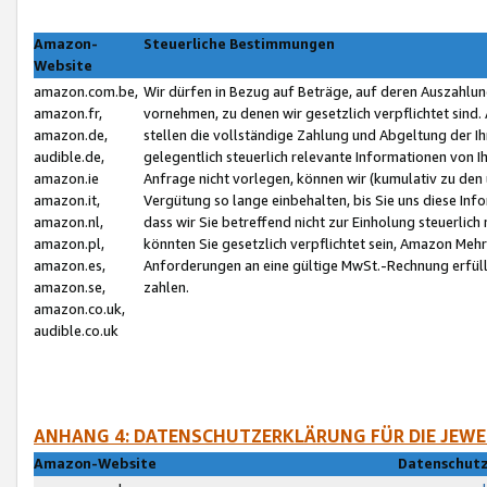
Amazon-
Steuerliche Bestimmungen
Website
amazon.com.be,
Wir dürfen in Bezug auf Beträge, auf deren Auszahlun
amazon.fr,
vornehmen, zu denen wir gesetzlich verpflichtet sind
amazon.de,
stellen die vollständige Zahlung und Abgeltung der 
audible.de,
gelegentlich steuerlich relevante Informationen von I
amazon.ie
Anfrage nicht vorlegen, können wir (kumulativ zu de
amazon.it,
Vergütung so lange einbehalten, bis Sie uns diese Inf
amazon.nl,
dass wir Sie betreffend nicht zur Einholung steuerlich 
amazon.pl,
könnten Sie gesetzlich verpflichtet sein, Amazon Meh
amazon.es,
Anforderungen an eine gültige MwSt.-Rechnung erfüllt
amazon.se,
zahlen.
amazon.co.uk,
audible.co.uk
ANHANG 4: DATENSCHUTZERKLÄRUNG FÜR DIE JEWE
Amazon-Website
Datenschutz