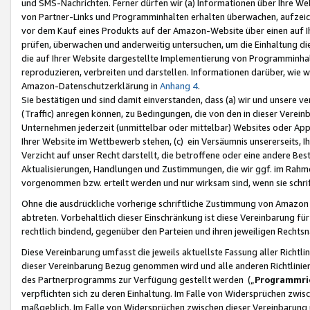
und SMS-Nachrichten. Ferner dürfen wir (a) Informationen über Ihre We
von Partner-Links und Programminhalten erhalten überwachen, aufzei
vor dem Kauf eines Produkts auf der Amazon-Website über einen auf Ih
prüfen, überwachen und anderweitig untersuchen, um die Einhaltung dies
die auf Ihrer Website dargestellte Implementierung von Programminhalt
reproduzieren, verbreiten und darstellen. Informationen darüber, wie w
Amazon-Datenschutzerklärung in
Anhang 4
.
Sie bestätigen und sind damit einverstanden, dass (a) wir und unsere 
(Traffic) anregen können, zu Bedingungen, die von den in dieser Vere
Unternehmen jederzeit (unmittelbar oder mittelbar) Websites oder Appl
Ihrer Website im Wettbewerb stehen, (c) ein Versäumnis unsererseits, I
Verzicht auf unser Recht darstellt, die betroffene oder eine andere B
Aktualisierungen, Handlungen und Zustimmungen, die wir ggf. im Rahme
vorgenommen bzw. erteilt werden und nur wirksam sind, wenn sie schri
Ohne die ausdrückliche vorherige schriftliche Zustimmung von Amazon
abtreten. Vorbehaltlich dieser Einschränkung ist diese Vereinbarung f
rechtlich bindend, gegenüber den Parteien und ihren jeweiligen Rech
Diese Vereinbarung umfasst die jeweils aktuellste Fassung aller Richtli
dieser Vereinbarung Bezug genommen wird und alle anderen Richtlinie
des Partnerprogramms zur Verfügung gestellt werden („
Programmric
verpflichten sich zu deren Einhaltung. Im Falle von Widersprüchen zwi
maßgeblich. Im Falle von Widersprüchen zwischen dieser Vereinbarun