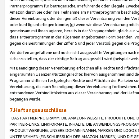
Partnerprogramm für betrügerische, irreführende oder illegale Zwecke
Amazon durch Sie oder Ihre Teilnahme am Partnerprogramm beschädig
dieser Vereinbarung oder den gemäß dieser Vereinbarung von den Vertr
oder künftig unterliegen könnte; (g) wenn wir diese Vereinbarung mit I
gemeinsam mit Ihnen agieren, bereits in der Vergangenheit, gleich aus
das Partnerprogramm in der allgemein angebotenen Form beenden. Vors
gegen die Bestimmungen der Ziffer 5 und jeder Verstoß gegen die Prog
Wir dürfen angefallene und noch nicht ausgezahlte Vergütungen nach 
sicherzustellen, dass der richtige Betrag ausgezahlt wird (beispielsw
Mit Beendigung dieser Vereinbarung erlöschen alle Rechte und Pflichte
eingeräumten Lizenzen/Nutzungsrechte; hiervon ausgenommen sind die in 
Programmrichtlinien festgelegten Rechte und Pflichten der Parteien sow
Vereinbarung, die nach Beendigung dieser Vereinbarung fortbestehen. D
entstandenen Verbindlichkeiten aus dieser Vereinbarung und der Haft
begangen wurde.
7.Haftungsausschlüsse
DAS PARTNERPROGRAMM, DIE AMAZON-WEBSITE, PRODUKTE UND DI
PARTNER-LINKS, LINKFORMATE, INHALTE, DIE ANWENDUNGSPROGR
PRODUKTWERBUNG, UNSERE DOMAIN-NAMEN, MARKEN UND LOGOS S
UNTERNEHMEN (EINSCHLIESSLICH DER AMAZON-MARKEN) UND DIE GE