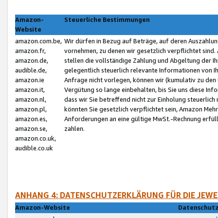
Amazon-
Steuerliche Bestimmungen
Website
amazon.com.be,
Wir dürfen in Bezug auf Beträge, auf deren Auszahlun
amazon.fr,
vornehmen, zu denen wir gesetzlich verpflichtet sind
amazon.de,
stellen die vollständige Zahlung und Abgeltung der 
audible.de,
gelegentlich steuerlich relevante Informationen von I
amazon.ie
Anfrage nicht vorlegen, können wir (kumulativ zu de
amazon.it,
Vergütung so lange einbehalten, bis Sie uns diese Inf
amazon.nl,
dass wir Sie betreffend nicht zur Einholung steuerlich 
amazon.pl,
könnten Sie gesetzlich verpflichtet sein, Amazon Meh
amazon.es,
Anforderungen an eine gültige MwSt.-Rechnung erfüllt
amazon.se,
zahlen.
amazon.co.uk,
audible.co.uk
ANHANG 4: DATENSCHUTZERKLÄRUNG FÜR DIE JEWE
Amazon-Website
Datenschutz