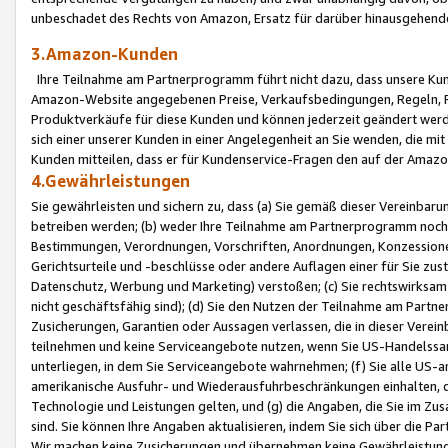
unbeschadet des Rechts von Amazon, Ersatz für darüber hinausgehen
3.Amazon-Kunden
Ihre Teilnahme am Partnerprogramm führt nicht dazu, dass unsere Kun
Amazon-Website angegebenen Preise, Verkaufsbedingungen, Regeln, Ri
Produktverkäufe für diese Kunden und können jederzeit geändert werde
sich einer unserer Kunden in einer Angelegenheit an Sie wenden, die 
Kunden mitteilen, dass er für Kundenservice-Fragen den auf der Ama
4.Gewährleistungen
Sie gewährleisten und sichern zu, dass (a) Sie gemäß dieser Vereinba
betreiben werden; (b) weder Ihre Teilnahme am Partnerprogramm noch d
Bestimmungen, Verordnungen, Vorschriften, Anordnungen, Konzessionen,
Gerichtsurteile und -beschlüsse oder andere Auflagen einer für Sie zu
Datenschutz, Werbung und Marketing) verstoßen; (c) Sie rechtswirksam 
nicht geschäftsfähig sind); (d) Sie den Nutzen der Teilnahme am Partne
Zusicherungen, Garantien oder Aussagen verlassen, die in dieser Verein
teilnehmen und keine Serviceangebote nutzen, wenn Sie US-Handelssa
unterliegen, in dem Sie Serviceangebote wahrnehmen; (f) Sie alle US
amerikanische Ausfuhr- und Wiederausfuhrbeschränkungen einhalten, 
Technologie und Leistungen gelten, und (g) die Angaben, die Sie im 
sind. Sie können Ihre Angaben aktualisieren, indem Sie sich über die 
Wir machen keine Zusicherungen und übernehmen keine Gewährleistun