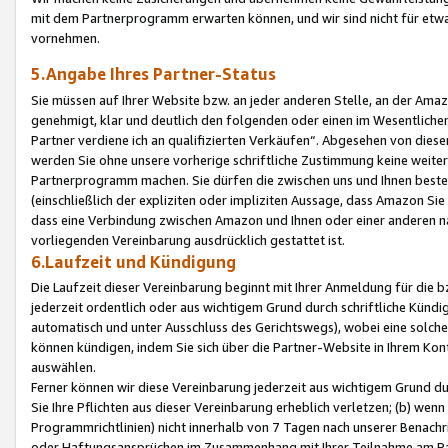
mit dem Partnerprogramm erwarten können, und wir sind nicht für etwa
vornehmen.
5.Angabe Ihres Partner-Status
Sie müssen auf Ihrer Website bzw. an jeder anderen Stelle, an der Am
genehmigt, klar und deutlich den folgenden oder einen im Wesentlichen
Partner verdiene ich an qualifizierten Verkäufen“. Abgesehen von die
werden Sie ohne unsere vorherige schriftliche Zustimmung keine weite
Partnerprogramm machen. Sie dürfen die zwischen uns und Ihnen best
(einschließlich der expliziten oder impliziten Aussage, dass Amazon Si
dass eine Verbindung zwischen Amazon und Ihnen oder einer anderen natü
vorliegenden Vereinbarung ausdrücklich gestattet ist.
6.Laufzeit und Kündigung
Die Laufzeit dieser Vereinbarung beginnt mit Ihrer Anmeldung für die 
jederzeit ordentlich oder aus wichtigem Grund durch schriftliche Kündi
automatisch und unter Ausschluss des Gerichtswegs), wobei eine solch
können kündigen, indem Sie sich über die Partner-Website in Ihrem Ko
auswählen.
Ferner können wir diese Vereinbarung jederzeit aus wichtigem Grund dur
Sie Ihre Pflichten aus dieser Vereinbarung erheblich verletzen; (b) wen
Programmrichtlinien) nicht innerhalb von 7 Tagen nach unserer Benachr
oder Haftungsansprüchen im Zusammenhang mit Ihrer Teilnahme am Pa