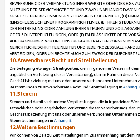
BEWERBUNG ODER VERMARKTUNG IHRER WEBSITE ODER DES GGF. AUF 
NUTZUNG DER SERVICEANGEBOTE UND ZWAR UNABHÄNGIG DAVON, O
GESETZLICHEN BESTIMMUNGEN ZULÄSSIG IST ODER NICHT, (D) EINE
(EINSCHLIESSLICH EINER PROGRAMMRICHTLINIE), (E) IHREN STEUER
DER EINTREIBUNG ODER ZAHLUNG IHRER STEUERN UND ZOLLABGAB
ODER ZOLLVERPFLICHTUNGEN, ODER (F) FAHRLÄSSIGKEIT ODER VORS
AUFTRAGNEHMER. WIR UND UNSERE BEAUFTRAGTEN KÖNNEN IM NAME
GERICHTLICHE SCHRITTE EINLEITEN UND JEDE PROZESSUALE HAND
VERTEIDIGEN, ODER UM RECHTE AUCH ZUM ZWECK DER DURCHSETZU
10.Anwendbares Recht und Streitbeilegung
Die Beilegung etwaiger Streitigkeiten, die in irgendeiner Weise mit de
angeblichen Verletzung dieser Vereinbarung), den im Rahmen dieser Ve
Geschäftsbeziehung mit uns oder unseren verbundenen Unternehmen zu
Bestimmungen zu anwendbarem Recht und Streitbeilegung in
Anhang 
11.Steuern
Steuern und damit verbundene Verpflichtungen, die in irgendeiner Wei
tatsächlichen oder angeblichen Verletzung dieser Vereinbarung), den 
Geschäftsbeziehung mit uns oder unseren verbundenen Unternehmen z
Steuerbestimmungen in
Anhang 3
.
12.Weitere Bestimmungen
Wir können von Zeit zu Zeit Mitteilungen im Zusammenhang mit dem Par