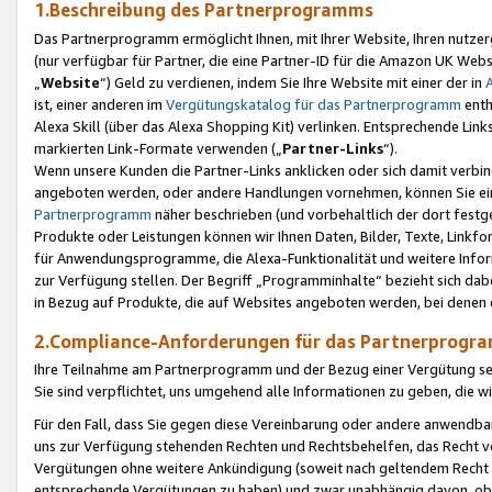
1.Beschreibung des Partnerprogramms
Das Partnerprogramm ermöglicht Ihnen, mit Ihrer Website, Ihren nutzer
(nur verfügbar für Partner, die eine Partner-ID für die Amazon UK We
„
Website
“) Geld zu verdienen, indem Sie Ihre Website mit einer der in
ist, einer anderen im
Vergütungskatalog für das Partnerprogramm
enth
Alexa Skill (über das Alexa Shopping Kit) verlinken. Entsprechende Lin
markierten Link-Formate verwenden („
Partner-Links
“).
Wenn unsere Kunden die Partner-Links anklicken oder sich damit verbi
angeboten werden, oder andere Handlungen vornehmen, können Sie eine
Partnerprogramm
näher beschrieben (und vorbehaltlich der dort festg
Produkte oder Leistungen können wir Ihnen Daten, Bilder, Texte, Linkfo
für Anwendungsprogramme, die Alexa-Funktionalität und weitere Inf
zur Verfügung stellen. Der Begriff „Programminhalte“ bezieht sich dabe
in Bezug auf Produkte, die auf Websites angeboten werden, bei denen 
2.Compliance-Anforderungen für das Partnerprog
Ihre Teilnahme am Partnerprogramm und der Bezug einer Vergütung setz
Sie sind verpflichtet, uns umgehend alle Informationen zu geben, die w
Für den Fall, dass Sie gegen diese Vereinbarung oder andere anwendba
uns zur Verfügung stehenden Rechten und Rechtsbehelfen, das Recht vo
Vergütungen ohne weitere Ankündigung (soweit nach geltendem Recht z
entsprechende Vergütungen zu haben) und zwar unabhängig davon, ob 