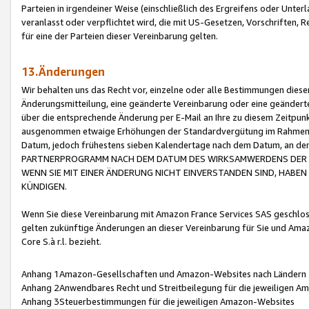
Parteien in irgendeiner Weise (einschließlich des Ergreifens oder Unt
veranlasst oder verpflichtet wird, die mit US-Gesetzen, Vorschriften,
für eine der Parteien dieser Vereinbarung gelten.
13.Änderungen
Wir behalten uns das Recht vor, einzelne oder alle Bestimmungen diese
Änderungsmitteilung, eine geänderte Vereinbarung oder eine geänderte 
über die entsprechende Änderung per E-Mail an Ihre zu diesem Zeitpun
ausgenommen etwaige Erhöhungen der Standardvergütung im Rahmen
Datum, jedoch frühestens sieben Kalendertage nach dem Datum, an de
PARTNERPROGRAMM NACH DEM DATUM DES WIRKSAMWERDENS DER Ä
WENN SIE MIT EINER ÄNDERUNG NICHT EINVERSTANDEN SIND, HABEN S
KÜNDIGEN.
Wenn Sie diese Vereinbarung mit Amazon France Services SAS geschlo
gelten zukünftige Änderungen an dieser Vereinbarung für Sie und Ama
Core S.à r.l. bezieht.
Anhang 1Amazon-Gesellschaften und Amazon-Websites nach Ländern
Anhang 2Anwendbares Recht und Streitbeilegung für die jeweiligen 
Anhang 3Steuerbestimmungen für die jeweiligen Amazon-Websites