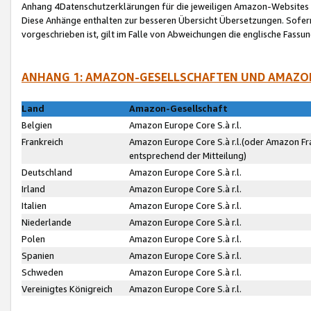
Anhang 4Datenschutzerklärungen für die jeweiligen Amazon-Websites
Diese Anhänge enthalten zur besseren Übersicht Übersetzungen. Sofe
vorgeschrieben ist, gilt im Falle von Abweichungen die englische Fass
ANHANG 1: AMAZON-GESELLSCHAFTEN UND AMAZO
Land
Amazon-Gesellschaft
Belgien
Amazon Europe Core S.à r.l.
Frankreich
Amazon Europe Core S.à r.l.(oder Amazon Fr
entsprechend der Mitteilung)
Deutschland
Amazon Europe Core S.à r.l.
Irland
Amazon Europe Core S.à r.l.
Italien
Amazon Europe Core S.à r.l.
Niederlande
Amazon Europe Core S.à r.l.
Polen
Amazon Europe Core S.à r.l.
Spanien
Amazon Europe Core S.à r.l.
Schweden
Amazon Europe Core S.à r.l.
Vereinigtes Königreich
Amazon Europe Core S.à r.l.