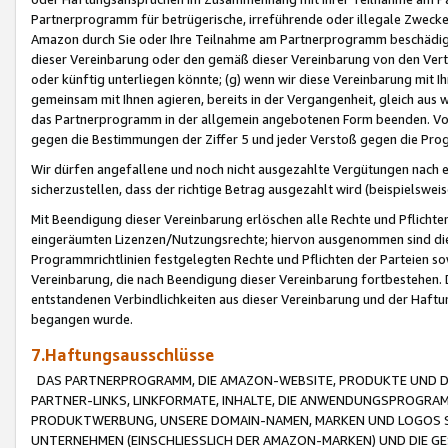
Partnerprogramm für betrügerische, irreführende oder illegale Zwecke
Amazon durch Sie oder Ihre Teilnahme am Partnerprogramm beschädig
dieser Vereinbarung oder den gemäß dieser Vereinbarung von den Vertr
oder künftig unterliegen könnte; (g) wenn wir diese Vereinbarung mit I
gemeinsam mit Ihnen agieren, bereits in der Vergangenheit, gleich aus
das Partnerprogramm in der allgemein angebotenen Form beenden. Vors
gegen die Bestimmungen der Ziffer 5 und jeder Verstoß gegen die Prog
Wir dürfen angefallene und noch nicht ausgezahlte Vergütungen nach 
sicherzustellen, dass der richtige Betrag ausgezahlt wird (beispielsw
Mit Beendigung dieser Vereinbarung erlöschen alle Rechte und Pflichte
eingeräumten Lizenzen/Nutzungsrechte; hiervon ausgenommen sind die in 
Programmrichtlinien festgelegten Rechte und Pflichten der Parteien sow
Vereinbarung, die nach Beendigung dieser Vereinbarung fortbestehen. D
entstandenen Verbindlichkeiten aus dieser Vereinbarung und der Haft
begangen wurde.
7.Haftungsausschlüsse
DAS PARTNERPROGRAMM, DIE AMAZON-WEBSITE, PRODUKTE UND DI
PARTNER-LINKS, LINKFORMATE, INHALTE, DIE ANWENDUNGSPROGR
PRODUKTWERBUNG, UNSERE DOMAIN-NAMEN, MARKEN UND LOGOS S
UNTERNEHMEN (EINSCHLIESSLICH DER AMAZON-MARKEN) UND DIE GE