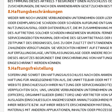
BESTIMMUNG DIESES ARTIKELS 7 BEGRÜNDET EINEN AUSSCHLUSS 
ZUSICHERUNGEN, DIE NACH DEN ANWENDBAREN GESETZLICHEN BE
8.Haftungsbeschränkungen
WEDER WIR NOCH UNSERE VERBUNDENEN UNTERNEHMEN ODER LIZEN
ODER EXEMPLARISCHE SCHÄDEN ODER SCHÄDEN AUFGRUND ENTGANG
NUTZUNGSAUSFALL ODER DATENVERLUST, DIE IM ZUSAMMENHANG MI
DES AUFTRETENS SOLCHER SCHÄDEN HINGEWIESEN WURDEN. FERN
SERVICEANGEBOTEN MAXIMAL DER HÖHE DES GESAMTBETRAGS DER 
ZEITPUNKT DES EREIGNISSES, DAS ZU DEM ZULETZT ENTSTANDENE
ZAHLENDEN VERGÜTUNGEN. SIE VERZICHTEN HIERMIT AUF ETWAIGE 
AUF ERFÜLLUNGSKLAGE, UNTERLASSUNGSKLAGE ODER ANDERE RECHT
DIESES ABSATZES BEGRÜNDET EINE EINSCHRÄNKUNG VON HAFTUNG
EINGESCHRÄNKT WERDEN KÖNNEN.
9.Haftungsfreistellung
SOFERN UND SOWEIT EIN HAFTUNGSAUSSCHLUSS NACH DEN ANWENDB
HAFTUNG FÜR ANGELEGENHEITEN AUS, DIE UNMITTELBAR ODER MITT
WEBSITE (EINSCHLIESSLICH IHRER NUTZUNG DER SERVICEANGEBOTE)
VERPFLICHTEN SICH, UNS, UNSERE VERBUNDENEN UNTERNEHMEN UN
(OFFICERS), ORGANMITGLIEDER (DIRECTORS) UND VERTRETER VON 
AUSLAGEN (EINSCHLIESSLICH ANGEMESSENER ANWALTSGEBÜHREN) FR
IHRER WEBSITE BZW. AUF IHRER WEBSITE ERSCHEINENDEM MATERIAL
MATERIALS MIT ANDEREN APPLIKATIONEN, INHALTEN ODER PROZESSE