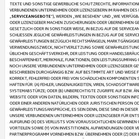
TEXTE UND SONSTIGE GEWERBLICHE SCHUTZRECHTE, INFORMATIONE
VERBUNDENEN UNTERNEHMEN ODER LIZENZGEBERN IM RAHMEN DES
„
SERVICEANGEBOTE
“), WERDEN „WIE BESEHEN“ UND „WIE VERFÜ
ODER LIZENZGEBER MACHEN ZUSICHERUNGEN ODER ÜBERNEHMEN GEW
GESETZLICH ODER IN SONSTIGER WEISE, IN BEZUG AUF DIE SERVI
SCHLIESSEN JEGLICHE GEWÄHRLEISTUNGEN IN BEZUG AUF DIE SERVI
GEWÄHRLEISTUNGEN BEZÜGLICH RECHTSMÄNGELN, MARKTGÄNGIGKEIT
VERWENDUNGSZWECK, NICHTVERLETZUNG SOWIE GEWÄHRLEISTUNGEN 
ÜBLICHEN GESCHÄFTSVERKEHR, DER LEISTUNG ODER HANDELSBRÄUCH
BESCHAFFENHEIT, MERKMALE, FUNKTIONEN, DEN LEISTUNGSUMFANG 
NOCH UNSERE VERBUNDENEN UNTERNEHMEN ODER LIZENZGEBER GEWÄ
BESCHRIEBEN DURCHGÄNGIG BZW. AUF BESTIMMTE ART UND WEISE
KORREKT, FEHLERFREI ODER FREI VON SCHÄDLICHEN KOMPONENTEN
HAFTEN FÜR: (A) FEHLER, UNGENAUIGKEITEN, VIREN, SCHADSOFTW
SYSTEMABSTÜRZE; ODER (B) UNBERECHTIGTE ZUGRIFFE AUF BZW. 
WEBSITE ODER VON DATEN, BILDERN, TEXTEN ODER SONSTIGEN INF
ODER EINER ANDEREN NATÜRLICHEN ODER JURISTISCHEN PERSON OD
GEWÄHRLEISTUNGSANSPRÜCHE, ES SEIN DENN, DIESE SIND IN DIES
UNSERE VERBUNDENEN UNTERNEHMEN ODER LIZENZGEBER FÜR EN
AUFGRUND (X) DES VERLUSTS VON VORAUSSICHTLICHEN GEWINNEN
VORTEILEN SOWIE (Y) VON INVESTITIONEN, AUFWENDUNGEN ODER VE
PARTNERPROGRAMM VORNEHMEN BZW. ÜBERNEHMEN ODER (Z) DER 