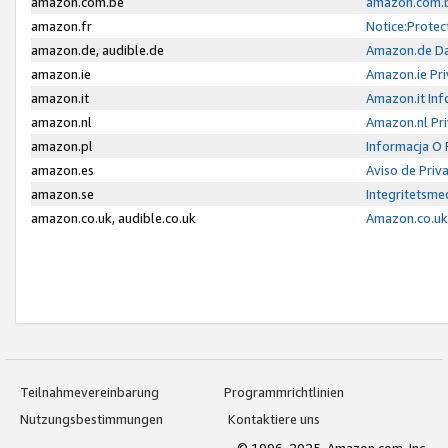
amazon.com.be
amazon.com.b
amazon.fr
Notice:Protec
amazon.de, audible.de
Amazon.de Da
amazon.ie
Amazon.ie Pri
amazon.it
Amazon.it Inf
amazon.nl
Amazon.nl Pri
amazon.pl
Informacja O
amazon.es
Aviso de Priv
amazon.se
Integritetsm
amazon.co.uk, audible.co.uk
Amazon.co.uk 
Teilnahmevereinbarung
Programmrichtlinien
Nutzungsbestimmungen
Kontaktiere uns