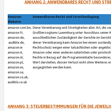
ANHANG 2: ANWENDBARES RECHT UND STRE
Amazon-
Anwendbares Recht und Streitbeilegung
Website
amazon.com.be,
Diese Vereinbarung und Streitigkeiten aller Art, die 
amazon.fr,
Großherzogtums Luxemburg unter Ausschluss seiner Kol
amazon.de,
ausschließlichen Zuständigkeit der Gerichte im Geri
audible.de,
dieser Vereinbarung kann Amazon bei einem zuständig
amazon.ie
Rechtsschutz wegen einer tatsächlichen oder angebli
amazon.it,
Amazon oder einer anderen natürlichen oder juristisc
amazon.nl,
Rechte in Bezug auf die Programminhalte besonderer,
amazon.pl,
Wert darstellen, dessen Verlust nicht ohne Weiteres e
amazon.es,
ausgeglichen werden kann.
amazon.se,
amazon.co.uk,
audible.co.uk
ANHANG 3: STEUERBESTIMMUNGEN FÜR DIE JEWEIL