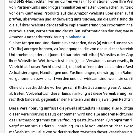
und SMS-Nachrichten. Ferner dürfen wir (a) Informationen über Ihre We
von Partner-Links und Programminhalten erhalten überwachen, aufzei
vor dem Kauf eines Produkts auf der Amazon-Website über einen auf Ih
prüfen, überwachen und anderweitig untersuchen, um die Einhaltung dies
die auf Ihrer Website dargestellte Implementierung von Programminhalt
reproduzieren, verbreiten und darstellen. Informationen darüber, wie w
Amazon-Datenschutzerklärung in
Anhang 4
.
Sie bestätigen und sind damit einverstanden, dass (a) wir und unsere 
(Traffic) anregen können, zu Bedingungen, die von den in dieser Vere
Unternehmen jederzeit (unmittelbar oder mittelbar) Websites oder Appl
Ihrer Website im Wettbewerb stehen, (c) ein Versäumnis unsererseits, I
Verzicht auf unser Recht darstellt, die betroffene oder eine andere B
Aktualisierungen, Handlungen und Zustimmungen, die wir ggf. im Rahme
vorgenommen bzw. erteilt werden und nur wirksam sind, wenn sie schri
Ohne die ausdrückliche vorherige schriftliche Zustimmung von Amazon
abtreten. Vorbehaltlich dieser Einschränkung ist diese Vereinbarung f
rechtlich bindend, gegenüber den Parteien und ihren jeweiligen Rech
Diese Vereinbarung umfasst die jeweils aktuellste Fassung aller Richtli
dieser Vereinbarung Bezug genommen wird und alle anderen Richtlinie
des Partnerprogramms zur Verfügung gestellt werden („
Programmric
verpflichten sich zu deren Einhaltung. Im Falle von Widersprüchen zwi
maßgeblich. Im Falle von Widersprüchen zwischen dieser Vereinbarun