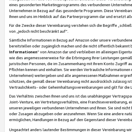
eines gesonderten Marketingprogramms des verbundenen Unternehmens
Unternehmen in Bezug auf das gesonderte Programm. Diese Vereinbarung
Ihnen und uns im Hinblick auf das Partnerprogramm dar und ersetzt al
Für die Zwecke dieser Vereinbarung verstehen sich die Begriffe „schließ
von „jedoch nicht beschränkt auf“.
Sämtliche Informationen in Bezug auf Amazon oder unsere verbunde
bereitstellen oder zugänglich machen und die nicht öffentlich bekannt bz
Informationen
“ von Amazon dar und verbleiben im alleinigen Eigent
wie dies angemessenerweise für die Erbringung Ihrer Leistungen gemäß d
juristischen Personen, die im Zusammenhang mit Ihrem Konto Zugriff au
Pflichten kennen und einhalten. Sie werden Vertrauliche Informationen 
Unternehmen) weitergeben und alle angemessenen Maßnahmen ergreifen
schützen, die gemäß dieser Vereinbarung nicht ausdrücklich zulässig is
Vertraulichkeits- oder Geheimhaltungsvereinbarungen und gilt für die
Das Verhältnis zwischen Ihnen und uns ist das unabhängiger Vertragspa
Joint-Venture, ein Vertretungsverhältnis, eine Franchisevereinbarung, 
unseren jeweiligen verbundenen Unternehmen und Ihnen. Sie sind ni
oder Zusagen abzugeben oder anzunehmen. Wenn Sie eine andere natürli
ermöglichen, Handlungen in Bezug auf den Gegenstand dieser Vereinbar
Ungeachtet anders lautender Bestimmungen in dieser Vereinbarung wird