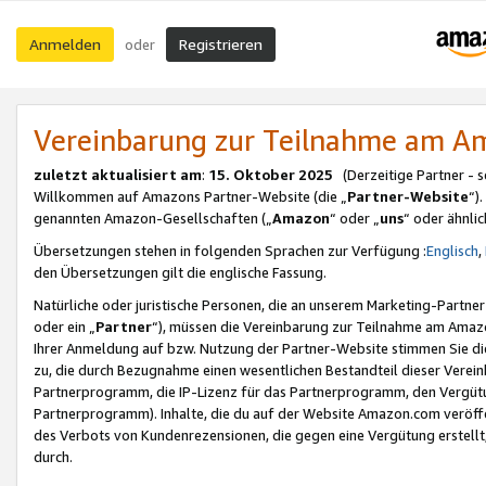
Anmelden
Registrieren
oder
Vereinbarung zur Teilnahme am 
zuletzt aktualisiert am
:
15. Oktober 2025
(Derzeitige Partner - 
Willkommen auf Amazons Partner-Website (die „
Partner-Website
“)
genannten Amazon-Gesellschaften („
Amazon
“ oder „
uns
“ oder ähnli
Übersetzungen stehen in folgenden Sprachen zur Verfügung :
Englisch
,
den Übersetzungen gilt die englische Fassung.
Natürliche oder juristische Personen, die an unserem Marketing-Partn
oder ein „
Partner
“), müssen die Vereinbarung zur Teilnahme am Ama
Ihrer Anmeldung auf bzw. Nutzung der Partner-Website stimmen Sie die
zu, die durch Bezugnahme einen wesentlichen Bestandteil dieser Verei
Partnerprogramm, die IP-Lizenz für das Partnerprogramm, den Vergütu
Partnerprogramm). Inhalte, die du auf der Website Amazon.com veröffe
des Verbots von Kundenrezensionen, die gegen eine Vergütung erstellt, 
durch.