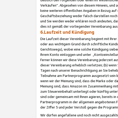
Verkäufen“. Abgesehen von diesem Hinweis, und a
keine weiteren öffentlichen Angaben in Bezug au
Geschäftsbeziehung weder falsch darstellen noch a
und Sie werden weder erklären noch andeuten, dass
dies ist gemäß der vorliegenden Vereinbarung ausd
6.Laufzeit und Kündigung
Die Laufzeit dieser Vereinbarung beginnt mit Ihre
oder aus wichtigem Grund durch schriftliche Kündi
Gerichtswegs), wobei eine solche Kündigung siebe
Ihrem Konto einloggen und unter „Kontoeinstellu
Ferner können wir diese Vereinbarung jederzeit aus
dieser Vereinbarung erheblich verletzen; (b) wenn
Tagen nach unserer Benachrichtigung an Sie behe
Teilnahme am Partnerprogramm ausgesetzt sein kö
wenn wir der Meinung sind, dass die Marke oder 
Meinung sind, dass Amazon im Zusammenhang mit d
zum Steuereinbehalt unterliegt oder künftig unter
sind oder gemeinsam mit Ihnen agieren, bereits in
Partnerprogramm in der allgemein angebotenen Fo
der Ziffer 5 und jeder Verstoß gegen die Programm
Wir dürfen angefallene und noch nicht ausgezahlt