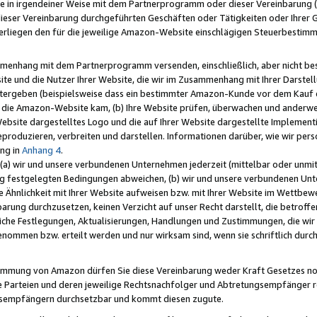
e in irgendeiner Weise mit dem Partnerprogramm oder dieser Vereinbarung (ei
ieser Vereinbarung durchgeführten Geschäften oder Tätigkeiten oder Ihrer 
liegen den für die jeweilige Amazon-Website einschlägigen Steuerbestim
mmenhang mit dem Partnerprogramm versenden, einschließlich, aber nicht be
site und die Nutzer Ihrer Website, die wir im Zusammenhang mit Ihrer Darst
itergeben (beispielsweise dass ein bestimmter Amazon-Kunde vor dem Kauf
uf die Amazon-Website kam, (b) Ihre Website prüfen, überwachen und anderwei
r Website dargestelltes Logo und die auf Ihrer Website dargestellte Impleme
reproduzieren, verbreiten und darstellen. Informationen darüber, wie wir per
ng in
Anhang 4
.
 (a) wir und unsere verbundenen Unternehmen jederzeit (mittelbar oder unmit
ng festgelegten Bedingungen abweichen, (b) wir und unsere verbundenen Unte
 Ähnlichkeit mit Ihrer Website aufweisen bzw. mit Ihrer Website im Wettbewer
barung durchzusetzen, keinen Verzicht auf unser Recht darstellt, die betrof
liche Festlegungen, Aktualisierungen, Handlungen und Zustimmungen, die wi
enommen bzw. erteilt werden und nur wirksam sind, wenn sie schriftlich dur
stimmung von Amazon dürfen Sie diese Vereinbarung weder Kraft Gesetzes no
die Parteien und deren jeweilige Rechtsnachfolger und Abtretungsempfänger 
ngsempfängern durchsetzbar und kommt diesen zugute.