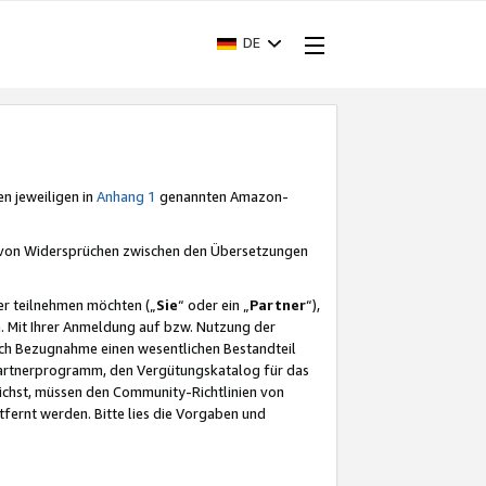
DE
en jeweiligen in
Anhang 1
genannten Amazon-
e von Widersprüchen zwischen den Übersetzungen
er teilnehmen möchten („
Sie
“ oder ein „
Partner
“),
. Mit Ihrer Anmeldung auf bzw. Nutzung der
durch Bezugnahme einen wesentlichen Bestandteil
 Partnerprogramm, den Vergütungskatalog für das
ichst, müssen den Community-Richtlinien von
fernt werden. Bitte lies die Vorgaben und