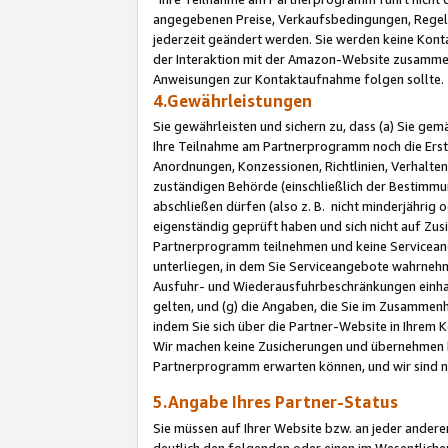
angegebenen Preise, Verkaufsbedingungen, Regeln
jederzeit geändert werden. Sie werden keine Konta
der Interaktion mit der Amazon-Website zusamme
Anweisungen zur Kontaktaufnahme folgen sollte.
4.Gewährleistungen
Sie gewährleisten und sichern zu, dass (a) Sie g
Ihre Teilnahme am Partnerprogramm noch die Erst
Anordnungen, Konzessionen, Richtlinien, Verhalten
zuständigen Behörde (einschließlich der Bestimmu
abschließen dürfen (also z. B. nicht minderjährig
eigenständig geprüft haben und sich nicht auf Zusi
Partnerprogramm teilnehmen und keine Servicean
unterliegen, in dem Sie Serviceangebote wahrneh
Ausfuhr- und Wiederausfuhrbeschränkungen einhal
gelten, und (g) die Angaben, die Sie im Zusammen
indem Sie sich über die Partner-Website in Ihrem
Wir machen keine Zusicherungen und übernehmen 
Partnerprogramm erwarten können, und wir sind n
5.Angabe Ihres Partner-Status
Sie müssen auf Ihrer Website bzw. an jeder ander
deutlich den folgenden oder einen im Wesentlichen