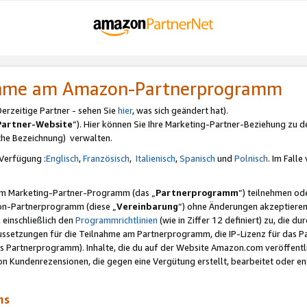
nahme am Amazon-Partnerprogramm
rzeitige Partner - sehen Sie
hier
, was sich geändert hat).
Partner-Website
“). Hier können Sie Ihre Marketing-Partner-Beziehung zu d
iche Bezeichnung) verwalten.
Verfügung :
Englisch
,
Französisch
,
Italienisch
,
Spanisch
und
Polnisch
. Im Fall
erem Marketing-Partner-Programm (das „
Partnerprogramm
“) teilnehmen od
on-Partnerprogramm (diese „
Vereinbarung
“) ohne Änderungen akzeptieren
 einschließlich den
Programmrichtlinien
(wie in Ziffer 12 definiert) zu, die 
raussetzungen für die Teilnahme am Partnerprogramm, die IP-Lizenz für das
s Partnerprogramm). Inhalte, die du auf der Website Amazon.com veröffentl
n Kundenrezensionen, die gegen eine Vergütung erstellt, bearbeitet oder ent
mms