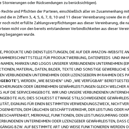
ge Stornierungen oder Rücksendungen zu berücksichtigen).
 Rechte und Pflichten der Parteien, einschließlich aller im Zusammenhang m
 die in Ziffern 3, 4, 5, 6, 7, 8, 10 und 11 dieser Vereinbarung sowie die in
er noch nicht erfüllte Zahlungsverpflichtungen aus dieser Vereinbarung, die
arteien nicht von den bereits entstandenen Verbindlichkeiten aus dieser Ver
gung begangen wurde.
 PRODUKTE UND DIENSTLEISTUNGEN, DIE AUF DER AMAZON-WEBSITE AN
GRAMMIERSCHNITTSTELLE FÜR PRODUKTWERBUNG, DATENFEEDS UND INH
-NAMEN, MARKEN UND LOGOS UNSERER VERBUNDENEN UNTERNEHMEN (EIN
IONEN, MATERIAL, DATEN, BILDER, TEXTE UND SONSTIGE GEWERBLICHE 
EREN VERBUNDENEN UNTERNEHMEN ODER LIZENZGEBERN IM RAHMEN DES 
NGEBOTE
“), WERDEN „WIE BESEHEN“ UND „WIE VERFÜGBAR“ BEREITGEST
CHERUNGEN ODER ÜBERNEHMEN GEWÄHRLEISTUNGEN GLEICH WELCHER AR
ZUG AUF DIE SERVICEANGEBOTE. WIR UND UNSERE VERBUNDENEN UNTERNEH
ANGEBOTE AUS; DIES SCHLIESST ETWAIGE STILLSCHWEIGENDE GEWÄHRLE
LITÄT, EIGNUNG FÜR EINEN BESTIMMTEN VERWENDUNGSZWECK, NICHTVER
OGENHEITEN, DEM ÜBLICHEN GESCHÄFTSVERKEHR, DER LEISTUNG ODER H
 BESCHAFFENHEIT, MERKMALE, FUNKTIONEN, DEN LEISTUNGSUMFANG ODER
VERBUNDENEN UNTERNEHMEN ODER LIZENZGEBER GEWÄHRLEISTEN, DASS D
HGÄNGIG BZW. AUF BESTIMMTE ART UND WEISE FUNKTIONIEREN WERDEN 