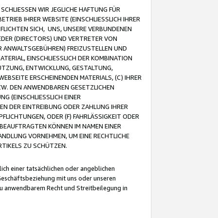
CHLIESSEN WIR JEGLICHE HAFTUNG FÜR
TRIEB IHRER WEBSITE (EINSCHLIESSLICH IHRER
FLICHTEN SICH, UNS, UNSERE VERBUNDENEN
EDER (DIRECTORS) UND VERTRETER VON
R ANWALTSGEBÜHREN) FREIZUSTELLEN UND
ATERIAL, EINSCHLIESSLICH DER KOMBINATION
NUTZUNG, ENTWICKLUNG, GESTALTUNG,
EBSEITE ERSCHEINENDEN MATERIALS, (C) IHRER
ZW. DEN ANWENDBAREN GESETZLICHEN
NG (EINSCHLIESSLICH EINER
BEN DER EINTREIBUNG ODER ZAHLUNG IHRER
LICHTUNGEN, ODER (F) FAHRLÄSSIGKEIT ODER
 BEAUFTRAGTEN KÖNNEN IM NAMEN EINER
HANDLUNG VORNEHMEN, UM EINE RECHTLICHE
TIKELS ZU SCHÜTZEN.
ich einer tatsächlichen oder angeblichen
Geschäftsbeziehung mit uns oder unseren
u anwendbarem Recht und Streitbeilegung in