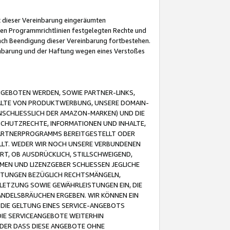
it dieser Vereinbarung eingeräumten
 den Programmrichtlinien festgelegten Rechte und
 nach Beendigung dieser Vereinbarung fortbestehen.
einbarung und der Haftung wegen eines Verstoßes
GEBOTEN WERDEN, SOWIE PARTNER-LINKS,
ALTE VON PRODUKTWERBUNG, UNSERE DOMAIN-
SCHLIESSLICH DER AMAZON-MARKEN) UND DIE
SCHUTZRECHTE, INFORMATIONEN UND INHALTE,
PARTNERPROGRAMMS BEREITGESTELLT ODER
ELLT. WEDER WIR NOCH UNSERE VERBUNDENEN
T, OB AUSDRÜCKLICH, STILLSCHWEIGEND,
MEN UND LIZENZGEBER SCHLIESSEN JEGLICHE
ISTUNGEN BEZÜGLICH RECHTSMÄNGELN,
LETZUNG SOWIE GEWÄHRLEISTUNGEN EIN, DIE
ANDELSBRÄUCHEN ERGEBEN. WIR KÖNNEN EIN
 DIE GELTUNG EINES SERVICE-ANGEBOTS
IE SERVICEANGEBOTE WEITERHIN
ODER DASS DIESE ANGEBOTE OHNE