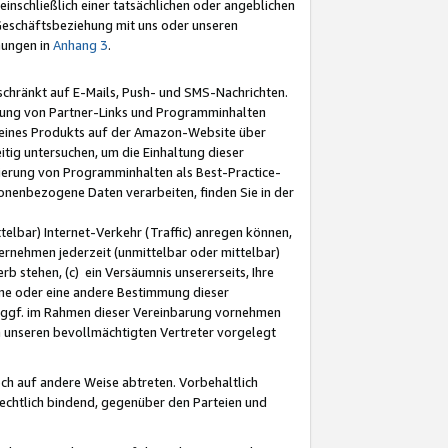
nschließlich einer tatsächlichen oder angeblichen
Geschäftsbeziehung mit uns oder unseren
mungen in
Anhang 3
.
schränkt auf E-Mails, Push- und SMS-Nachrichten.
ellung von Partner-Links und Programminhalten
 eines Produkts auf der Amazon-Website über
tig untersuchen, um die Einhaltung dieser
ntierung von Programminhalten als Best-Practice-
sonenbezogene Daten verarbeiten, finden Sie in der
telbar) Internet-Verkehr (Traffic) anregen können,
rnehmen jederzeit (unmittelbar oder mittelbar)
b stehen, (c) ein Versäumnis unsererseits, Ihre
fene oder eine andere Bestimmung dieser
r ggf. im Rahmen dieser Vereinbarung vornehmen
ch unseren bevollmächtigten Vertreter vorgelegt
ch auf andere Weise abtreten. Vorbehaltlich
rechtlich bindend, gegenüber den Parteien und