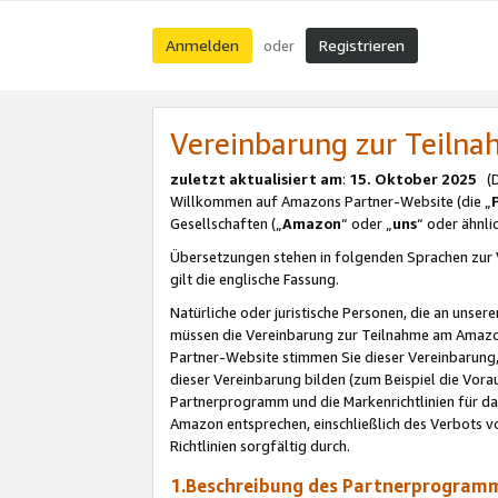
Anmelden
Registrieren
oder
Vereinbarung zur Teil
zuletzt aktualisiert am
:
15. Oktober 2025
(De
Willkommen auf Amazons Partner-Website (die „
Gesellschaften („
Amazon
“ oder „
uns
“ oder ähnl
Übersetzungen stehen in folgenden Sprachen zur 
gilt die englische Fassung.
Natürliche oder juristische Personen, die an uns
müssen die Vereinbarung zur Teilnahme am Amaz
Partner-Website stimmen Sie dieser Vereinbarung,
dieser Vereinbarung bilden (zum Beispiel die Vo
Partnerprogramm und die Markenrichtlinien für da
Amazon entsprechen, einschließlich des Verbots vo
Richtlinien sorgfältig durch.
1.Beschreibung des Partnerprogra