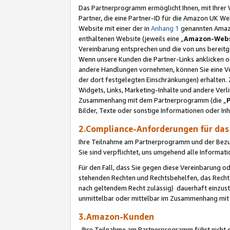
Das Partnerprogramm ermöglicht Ihnen, mit Ihrer W
Partner, die eine Partner-ID für die Amazon UK W
Website mit einer der in
Anhang 1
genannten Amazon
enthaltenen Website (jeweils eine „
Amazon-Webs
Vereinbarung entsprechen und die von uns bereitg
Wenn unsere Kunden die Partner-Links anklicken 
andere Handlungen vornehmen, können Sie eine Ver
der dort festgelegten Einschränkungen) erhalten. 
Widgets, Links, Marketing-Inhalte und andere Ver
Zusammenhang mit dem Partnerprogramm (die „
Bilder, Texte oder sonstige Informationen oder In
2.Compliance-Anforderungen für d
Ihre Teilnahme am Partnerprogramm und der Bezug 
Sie sind verpflichtet, uns umgehend alle Informat
Für den Fall, dass Sie gegen diese Vereinbarung 
stehenden Rechten und Rechtsbehelfen, das Recht
nach geltendem Recht zulässig) dauerhaft einzus
unmittelbar oder mittelbar im Zusammenhang mit
3.Amazon-Kunden
Ihre Teilnahme am Partnerprogramm führt nicht d