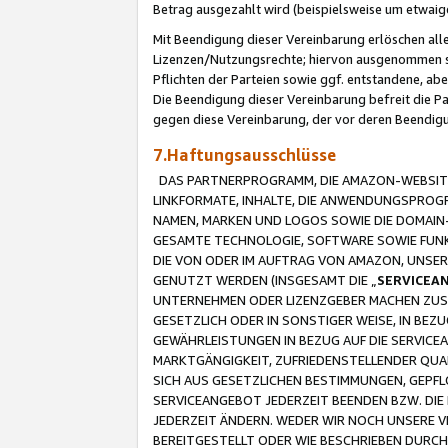
Betrag ausgezahlt wird (beispielsweise um etwai
Mit Beendigung dieser Vereinbarung erlöschen alle
Lizenzen/Nutzungsrechte; hiervon ausgenommen sind
Pflichten der Parteien sowie ggf. entstandene, ab
Die Beendigung dieser Vereinbarung befreit die P
gegen diese Vereinbarung, der vor deren Beendi
7.Haftungsausschlüsse
DAS PARTNERPROGRAMM, DIE AMAZON-WEBSITE,
LINKFORMATE, INHALTE, DIE ANWENDUNGSPRO
NAMEN, MARKEN UND LOGOS SOWIE DIE DOMAIN
GESAMTE TECHNOLOGIE, SOFTWARE SOWIE FUNKT
DIE VON ODER IM AUFTRAG VON AMAZON, UNS
GENUTZT WERDEN (INSGESAMT DIE „
SERVICEA
UNTERNEHMEN ODER LIZENZGEBER MACHEN ZUSI
GESETZLICH ODER IN SONSTIGER WEISE, IN BE
GEWÄHRLEISTUNGEN IN BEZUG AUF DIE SERVICE
MARKTGÄNGIGKEIT, ZUFRIEDENSTELLENDER QUA
SICH AUS GESETZLICHEN BESTIMMUNGEN, GEPFL
SERVICEANGEBOT JEDERZEIT BEENDEN BZW. DIE
JEDERZEIT ÄNDERN. WEDER WIR NOCH UNSERE 
BEREITGESTELLT ODER WIE BESCHRIEBEN DURC