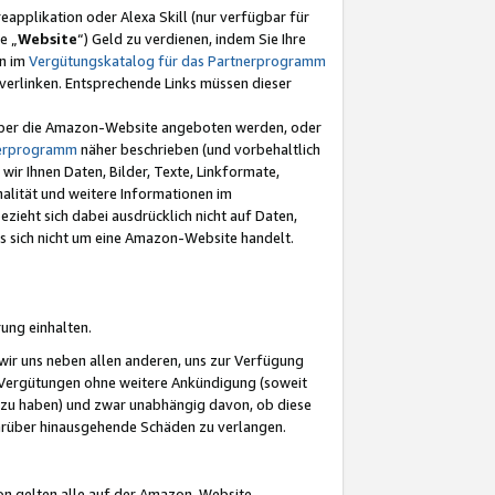
eapplikation oder Alexa Skill (nur verfügbar für
e „
Website
“) Geld zu verdienen, indem Sie Ihre
en im
Vergütungskatalog für das Partnerprogramm
t) verlinken. Entsprechende Links müssen dieser
e über die Amazon-Website angeboten werden, oder
nerprogramm
näher beschrieben (und vorbehaltlich
ir Ihnen Daten, Bilder, Texte, Linkformate,
alität und weitere Informationen im
zieht sich dabei ausdrücklich nicht auf Daten,
es sich nicht um eine Amazon-Website handelt.
rung einhalten.
ir uns neben allen anderen, uns zur Verfügung
n Vergütungen ohne weitere Ankündigung (soweit
 zu haben) und zwar unabhängig davon, ob diese
darüber hinausgehende Schäden zu verlangen.
on gelten alle auf der Amazon-Website