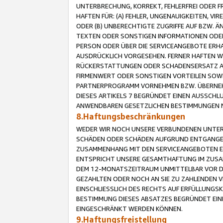
UNTERBRECHUNG, KORREKT, FEHLERFREI ODER 
HAFTEN FÜR: (A) FEHLER, UNGENAUIGKEITEN, 
ODER (B) UNBERECHTIGTE ZUGRIFFE AUF BZW. 
TEXTEN ODER SONSTIGEN INFORMATIONEN ODER 
PERSON ODER ÜBER DIE SERVICEANGEBOTE ERHA
AUSDRÜCKLICH VORGESEHEN. FERNER HAFTEN 
RÜCKERSTATTUNGEN ODER SCHADENSERSATZ AU
FIRMENWERT ODER SONSTIGEN VORTEILEN SOWIE
PARTNERPROGRAMM VORNEHMEN BZW. ÜBERNEHM
DIESES ARTIKELS 7 BEGRÜNDET EINEN AUSSCH
ANWENDBAREN GESETZLICHEN BESTIMMUNGEN 
8.Haftungsbeschränkungen
WEDER WIR NOCH UNSERE VERBUNDENEN UNTERN
SCHÄDEN ODER SCHÄDEN AUFGRUND ENTGANGENE
ZUSAMMENHANG MIT DEN SERVICEANGEBOTEN EN
ENTSPRICHT UNSERE GESAMTHAFTUNG IM ZUSAM
DEM 12-MONATSZEITRAUM UNMITTELBAR VOR DE
GEZAHLTEN ODER NOCH AN SIE ZU ZAHLENDEN V
EINSCHLIESSLICH DES RECHTS AUF ERFÜLLUNGS
BESTIMMUNG DIESES ABSATZES BEGRÜNDET EI
EINGESCHRÄNKT WERDEN KÖNNEN.
9.Haftungsfreistellung