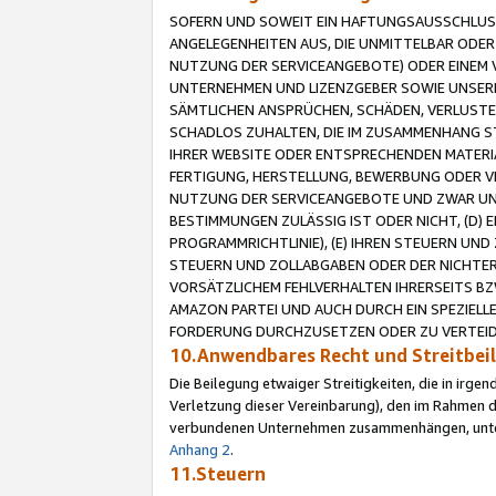
SOFERN UND SOWEIT EIN HAFTUNGSAUSSCHLUSS
ANGELEGENHEITEN AUS, DIE UNMITTELBAR ODER 
NUTZUNG DER SERVICEANGEBOTE) ODER EINEM V
UNTERNEHMEN UND LIZENZGEBER SOWIE UNSERE 
SÄMTLICHEN ANSPRÜCHEN, SCHÄDEN, VERLUSTE
SCHADLOS ZUHALTEN, DIE IM ZUSAMMENHANG STE
IHRER WEBSITE ODER ENTSPRECHENDEN MATERIA
FERTIGUNG, HERSTELLUNG, BEWERBUNG ODER VE
NUTZUNG DER SERVICEANGEBOTE UND ZWAR UN
BESTIMMUNGEN ZULÄSSIG IST ODER NICHT, (D) 
PROGRAMMRICHTLINIE), (E) IHREN STEUERN UN
STEUERN UND ZOLLABGABEN ODER DER NICHTER
VORSÄTZLICHEM FEHLVERHALTEN IHRERSEITS BZ
AMAZON PARTEI UND AUCH DURCH EIN SPEZIELL
FORDERUNG DURCHZUSETZEN ODER ZU VERTEIDI
10.Anwendbares Recht und Streitbe
Die Beilegung etwaiger Streitigkeiten, die in irg
Verletzung dieser Vereinbarung), den im Rahmen d
verbundenen Unternehmen zusammenhängen, unterl
Anhang 2
.
11.Steuern