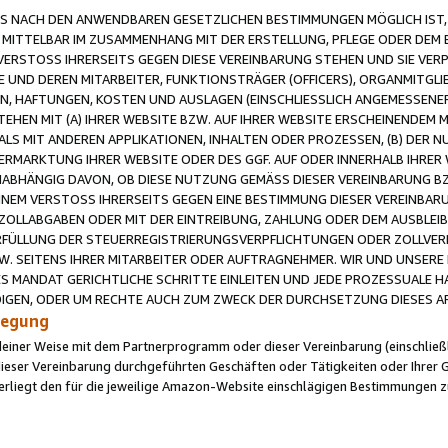
 NACH DEN ANWENDBAREN GESETZLICHEN BESTIMMUNGEN MÖGLICH IST, S
MITTELBAR IM ZUSAMMENHANG MIT DER ERSTELLUNG, PFLEGE ODER DEM BE
ERSTOSS IHRERSEITS GEGEN DIESE VEREINBARUNG STEHEN UND SIE VERP
UND DEREN MITARBEITER, FUNKTIONSTRÄGER (OFFICERS), ORGANMITGLI
N, HAFTUNGEN, KOSTEN UND AUSLAGEN (EINSCHLIESSLICH ANGEMESSENE
HEN MIT (A) IHRER WEBSITE BZW. AUF IHRER WEBSITE ERSCHEINENDEM M
LS MIT ANDEREN APPLIKATIONEN, INHALTEN ODER PROZESSEN, (B) DER 
RMARKTUNG IHRER WEBSITE ODER DES GGF. AUF ODER INNERHALB IHRER W
ABHÄNGIG DAVON, OB DIESE NUTZUNG GEMÄSS DIESER VEREINBARUNG B
EINEM VERSTOSS IHRERSEITS GEGEN EINE BESTIMMUNG DIESER VEREINBARU
D ZOLLABGABEN ODER MIT DER EINTREIBUNG, ZAHLUNG ODER DEM AUSBLEI
FÜLLUNG DER STEUERREGISTRIERUNGSVERPFLICHTUNGEN ODER ZOLLVERPF
W. SEITENS IHRER MITARBEITER ODER AUFTRAGNEHMER. WIR UND UNSERE
ES MANDAT GERICHTLICHE SCHRITTE EINLEITEN UND JEDE PROZESSUALE 
GEN, ODER UM RECHTE AUCH ZUM ZWECK DER DURCHSETZUNG DIESES AR
ilegung
endeiner Weise mit dem Partnerprogramm oder dieser Vereinbarung (einschließl
ieser Vereinbarung durchgeführten Geschäften oder Tätigkeiten oder Ihrer 
iegt den für die jeweilige Amazon-Website einschlägigen Bestimmungen z