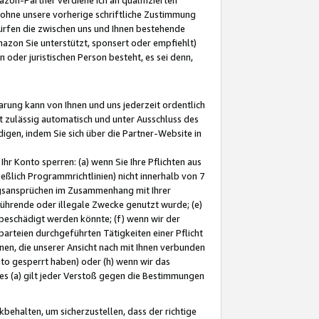
ohne unsere vorherige schriftliche Zustimmung
ürfen die zwischen uns und Ihnen bestehende
mazon Sie unterstützt, sponsert oder empfiehlt)
oder juristischen Person besteht, es sei denn,
arung kann von Ihnen und uns jederzeit ordentlich
t zulässig automatisch und unter Ausschluss des
gen, indem Sie sich über die Partner-Website in
hr Konto sperren: (a) wenn Sie Ihre Pflichten aus
eßlich Programmrichtlinien) nicht innerhalb von 7
ngsansprüchen im Zusammenhang mit Ihrer
ührende oder illegale Zwecke genutzt wurde; (e)
eschädigt werden könnte; (f) wenn wir der
rteien durchgeführten Tätigkeiten einer Pflicht
nen, die unserer Ansicht nach mit Ihnen verbunden
nto gesperrt haben) oder (h) wenn wir das
 (a) gilt jeder Verstoß gegen die Bestimmungen
ehalten, um sicherzustellen, dass der richtige