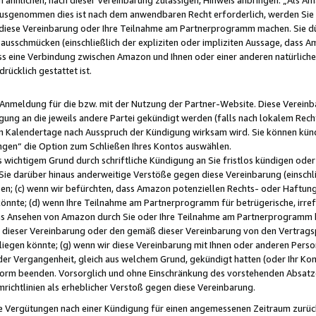
usgenommen dies ist nach dem anwendbaren Recht erforderlich, werden Sie 
f diese Vereinbarung oder Ihre Teilnahme am Partnerprogramm machen. Sie d
usschmücken (einschließlich der expliziten oder impliziten Aussage, dass A
 eine Verbindung zwischen Amazon und Ihnen oder einer anderen natürlichen 
rücklich gestattet ist.
r Anmeldung für die bzw. mit der Nutzung der Partner-Website. Diese Vereinb
gung an die jeweils andere Partei gekündigt werden (falls nach lokalem Rech
n Kalendertage nach Ausspruch der Kündigung wirksam wird. Sie können kündi
ngen“ die Option zum Schließen Ihres Kontos auswählen.
 wichtigem Grund durch schriftliche Kündigung an Sie fristlos kündigen oder I
 Sie darüber hinaus anderweitige Verstöße gegen diese Vereinbarung (einschli
ben; (c) wenn wir befürchten, dass Amazon potenziellen Rechts- oder Haftu
nnte; (d) wenn Ihre Teilnahme am Partnerprogramm für betrügerische, irref
das Ansehen von Amazon durch Sie oder Ihre Teilnahme am Partnerprogramm b
ieser Vereinbarung oder den gemäß dieser Vereinbarung von den Vertragspa
liegen könnte; (g) wenn wir diese Vereinbarung mit Ihnen oder anderen Perso
 der Vergangenheit, gleich aus welchem Grund, gekündigt hatten (oder Ihr Ko
rm beenden. Vorsorglich und ohne Einschränkung des vorstehenden Absatzes
richtlinien als erheblicher Verstoß gegen diese Vereinbarung.
e Vergütungen nach einer Kündigung für einen angemessenen Zeitraum zurückb