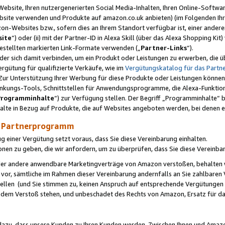
ebsite, Ihren nutzergenerierten Social Media-Inhalten, Ihren Online-Softwar
ebsite verwenden und Produkte auf amazon.co.uk anbieten) (im Folgenden Ihr
-Websites bzw., sofern dies an Ihrem Standort verfügbar ist, einer ander
ite
“) oder (ii) mit der Partner-ID in Alexa Skill (über das Alexa Shopping Ki
estellten markierten Link-Formate verwenden („
Partner-Links
“).
oder sich damit verbinden, um ein Produkt oder Leistungen zu erwerben, di
gütung für qualifizierte Verkäufe, wie im
Vergütungskatalog für das Part
Zur Unterstützung Ihrer Werbung für diese Produkte oder Leistungen können w
linkungs-Tools, Schnittstellen für Anwendungsprogramme, die Alexa-Funktion
Programminhalte
“) zur Verfügung stellen. Der Begriff „Programminhalte“ be
halte in Bezug auf Produkte, die auf Websites angeboten werden, bei denen 
as Partnerprogramm
einer Vergütung setzt voraus, dass Sie diese Vereinbarung einhalten.
ionen zu geben, die wir anfordern, um zu überprüfen, dass Sie diese Vereinba
oder andere anwendbare Marketingverträge von Amazon verstoßen, behalten w
 vor, sämtliche im Rahmen dieser Vereinbarung andernfalls an Sie zahlbare
tellen (und Sie stimmen zu, keinen Anspruch auf entsprechende Vergütungen
 dem Verstoß stehen, und unbeschadet des Rechts von Amazon, Ersatz für 
azu, dass unsere Kunden zu Ihren Kunden werden. Zwischen Ihnen und Amaz