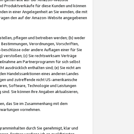
und Produktverkäufe für diese Kunden und können
nden in einer Angelegenheit an Sie wenden, die mit
e-Fragen den auf der Amazon-Website angegebenen
stellen, pflegen und betreiben werden; (b) weder
e Bestimmungen, Verordnungen, Vorschriften,
-beschlüsse oder andere Auflagen einer für Sie
 verstoßen; (c) Sie rechtswirksam Verträge
r Teilnahme am Partnerprogramm für sich selbst
t ausdrücklich enthalten sind; (e) Sie nicht am
den Handelssanktionen eines anderen Landes
gen und zutreffende nicht US-amerikanische
ren, Software, Technologie und Leistungen
sind. Sie können Ihre Angaben aktualisieren,
men, das Sie im Zusammenhang mit dem
 Erwartungen vornehmen.
ogramminhalten durch Sie genehmigt, klar und
zon-Partner verdiene ich an qualifizierten