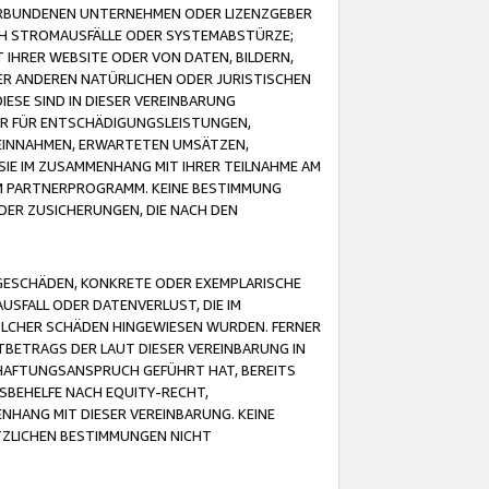
VERBUNDENEN UNTERNEHMEN ODER LIZENZGEBER
ICH STROMAUSFÄLLE ODER SYSTEMABSTÜRZE;
IHRER WEBSITE ODER VON DATEN, BILDERN,
ER ANDEREN NATÜRLICHEN ODER JURISTISCHEN
ESE SIND IN DIESER VEREINBARUNG
R FÜR ENTSCHÄDIGUNGSLEISTUNGEN,
EINNAHMEN, ERWARTETEN UMSÄTZEN,
SIE IM ZUSAMMENHANG MIT IHRER TEILNAHME AM
M PARTNERPROGRAMM. KEINE BESTIMMUNG
DER ZUSICHERUNGEN, DIE NACH DEN
GESCHÄDEN, KONKRETE ODER EXEMPLARISCHE
SFALL ODER DATENVERLUST, DIE IM
OLCHER SCHÄDEN HINGEWIESEN WURDEN. FERNER
BETRAGS DER LAUT DIESER VEREINBARUNG IN
HAFTUNGSANSPRUCH GEFÜHRT HAT, BEREITS
SBEHELFE NACH EQUITY-RECHT,
NHANG MIT DIESER VEREINBARUNG. KEINE
TZLICHEN BESTIMMUNGEN NICHT