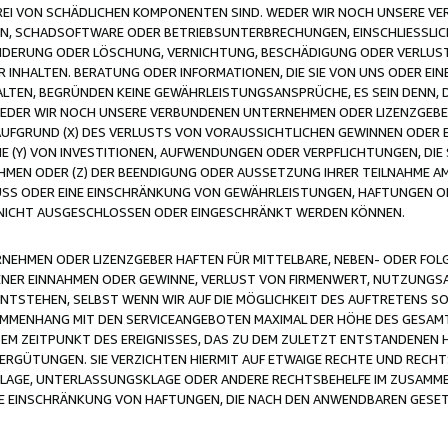
FREI VON SCHÄDLICHEN KOMPONENTEN SIND. WEDER WIR NOCH UNSERE 
VIREN, SCHADSOFTWARE ODER BETRIEBSUNTERBRECHUNGEN, EINSCHLIESSL
ÄNDERUNG ODER LÖSCHUNG, VERNICHTUNG, BESCHÄDIGUNG ODER VERLUST 
INHALTEN. BERATUNG ODER INFORMATIONEN, DIE SIE VON UNS ODER EIN
LTEN, BEGRÜNDEN KEINE GEWÄHRLEISTUNGSANSPRÜCHE, ES SEIN DENN, DI
WEDER WIR NOCH UNSERE VERBUNDENEN UNTERNEHMEN ODER LIZENZGEBE
FGRUND (X) DES VERLUSTS VON VORAUSSICHTLICHEN GEWINNEN ODER 
 (Y) VON INVESTITIONEN, AUFWENDUNGEN ODER VERPFLICHTUNGEN, DIE 
EN ODER (Z) DER BEENDIGUNG ODER AUSSETZUNG IHRER TEILNAHME A
LUSS ODER EINE EINSCHRÄNKUNG VON GEWÄHRLEISTUNGEN, HAFTUNGEN O
NICHT AUSGESCHLOSSEN ODER EINGESCHRÄNKT WERDEN KÖNNEN.
EHMEN ODER LIZENZGEBER HAFTEN FÜR MITTELBARE, NEBEN- ODER FOL
R EINNAHMEN ODER GEWINNE, VERLUST VON FIRMENWERT, NUTZUNGSAU
TSTEHEN, SELBST WENN WIR AUF DIE MÖGLICHKEIT DES AUFTRETENS S
MENHANG MIT DEN SERVICEANGEBOTEN MAXIMAL DER HÖHE DES GESAMT
M ZEITPUNKT DES EREIGNISSES, DAS ZU DEM ZULETZT ENTSTANDENEN 
ERGÜTUNGEN. SIE VERZICHTEN HIERMIT AUF ETWAIGE RECHTE UND RECHT
KLAGE, UNTERLASSUNGSKLAGE ODER ANDERE RECHTSBEHELFE IM ZUSAMME
NE EINSCHRÄNKUNG VON HAFTUNGEN, DIE NACH DEN ANWENDBAREN GESE