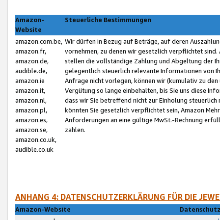
Amazon-
Steuerliche Bestimmungen
Website
amazon.com.be,
Wir dürfen in Bezug auf Beträge, auf deren Auszahlun
amazon.fr,
vornehmen, zu denen wir gesetzlich verpflichtet sind
amazon.de,
stellen die vollständige Zahlung und Abgeltung der 
audible.de,
gelegentlich steuerlich relevante Informationen von I
amazon.ie
Anfrage nicht vorlegen, können wir (kumulativ zu de
amazon.it,
Vergütung so lange einbehalten, bis Sie uns diese Inf
amazon.nl,
dass wir Sie betreffend nicht zur Einholung steuerlich 
amazon.pl,
könnten Sie gesetzlich verpflichtet sein, Amazon Meh
amazon.es,
Anforderungen an eine gültige MwSt.-Rechnung erfüllt
amazon.se,
zahlen.
amazon.co.uk,
audible.co.uk
ANHANG 4: DATENSCHUTZERKLÄRUNG FÜR DIE JEWE
Amazon-Website
Datenschutz