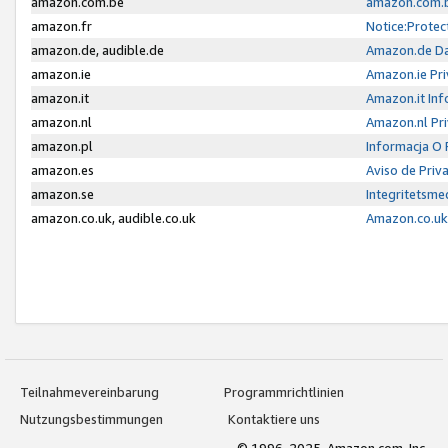
amazon.com.be
amazon.com.b
amazon.fr
Notice:Protec
amazon.de, audible.de
Amazon.de Da
amazon.ie
Amazon.ie Pri
amazon.it
Amazon.it Inf
amazon.nl
Amazon.nl Pri
amazon.pl
Informacja O
amazon.es
Aviso de Priv
amazon.se
Integritetsm
amazon.co.uk, audible.co.uk
Amazon.co.uk 
Teilnahmevereinbarung
Programmrichtlinien
Nutzungsbestimmungen
Kontaktiere uns