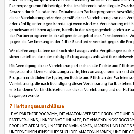
Partnerprogramm für betrügerische, irreführende oder illegale Zwecke
Amazon durch Sie oder Ihre Teilnahme am Partnerprogramm beschädig
dieser Vereinbarung oder den gemäß dieser Vereinbarung von den Vertr
oder künftig unterliegen könnte; (g) wenn wir diese Vereinbarung mit I
gemeinsam mit Ihnen agieren, bereits in der Vergangenheit, gleich aus
das Partnerprogramm in der allgemein angebotenen Form beenden. Vors
gegen die Bestimmungen der Ziffer 5 und jeder Verstoß gegen die Prog
Wir dürfen angefallene und noch nicht ausgezahlte Vergütungen nach 
sicherzustellen, dass der richtige Betrag ausgezahlt wird (beispielsw
Mit Beendigung dieser Vereinbarung erlöschen alle Rechte und Pflichte
eingeräumten Lizenzen/Nutzungsrechte; hiervon ausgenommen sind die in 
Programmrichtlinien festgelegten Rechte und Pflichten der Parteien sow
Vereinbarung, die nach Beendigung dieser Vereinbarung fortbestehen. D
entstandenen Verbindlichkeiten aus dieser Vereinbarung und der Haft
begangen wurde.
7.Haftungsausschlüsse
DAS PARTNERPROGRAMM, DIE AMAZON-WEBSITE, PRODUKTE UND DI
PARTNER-LINKS, LINKFORMATE, INHALTE, DIE ANWENDUNGSPROGR
PRODUKTWERBUNG, UNSERE DOMAIN-NAMEN, MARKEN UND LOGOS S
UNTERNEHMEN (EINSCHLIESSLICH DER AMAZON-MARKEN) UND DIE GE