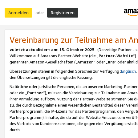
Anmelden
Registrieren
oder
Vereinbarung zur Teilnahme am 
zuletzt aktualisiert am
:
15. Oktober 2025
(Derzeitige Partner - 
Willkommen auf Amazons Partner-Website (die „
Partner-Website
“)
genannten Amazon-Gesellschaften („
Amazon
“ oder „
uns
“ oder ähnli
Übersetzungen stehen in folgenden Sprachen zur Verfügung :
Englisch
,
den Übersetzungen gilt die englische Fassung.
Natürliche oder juristische Personen, die an unserem Marketing-Partn
oder ein „
Partner
“), müssen die Vereinbarung zur Teilnahme am Ama
Ihrer Anmeldung auf bzw. Nutzung der Partner-Website stimmen Sie die
zu, die durch Bezugnahme einen wesentlichen Bestandteil dieser Verei
Partnerprogramm, die IP-Lizenz für das Partnerprogramm, den Vergütu
Partnerprogramm). Inhalte, die du auf der Website Amazon.com veröffe
des Verbots von Kundenrezensionen, die gegen eine Vergütung erstellt, 
durch.