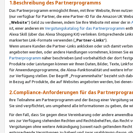
1.Beschreibung des Partnerprogramms
Das Partnerprogramm ermöglicht Ihnen, mit Ihrer Website, Ihren nutzer
(nur verfügbar für Partner, die eine Partner-ID für die Amazon UK We
„
Website
“) Geld zu verdienen, indem Sie Ihre Website mit einer der in
ist, einer anderen im
Vergütungskatalog für das Partnerprogramm
enth
Alexa Skill (über das Alexa Shopping Kit) verlinken. Entsprechende Lin
markierten Link-Formate verwenden („
Partner-Links
“).
Wenn unsere Kunden die Partner-Links anklicken oder sich damit verbi
angeboten werden, oder andere Handlungen vornehmen, können Sie eine
Partnerprogramm
näher beschrieben (und vorbehaltlich der dort festg
Produkte oder Leistungen können wir Ihnen Daten, Bilder, Texte, Linkfo
für Anwendungsprogramme, die Alexa-Funktionalität und weitere Inf
zur Verfügung stellen. Der Begriff „Programminhalte“ bezieht sich dabe
in Bezug auf Produkte, die auf Websites angeboten werden, bei denen 
2.Compliance-Anforderungen für das Partnerprog
Ihre Teilnahme am Partnerprogramm und der Bezug einer Vergütung setz
Sie sind verpflichtet, uns umgehend alle Informationen zu geben, die w
Für den Fall, dass Sie gegen diese Vereinbarung oder andere anwendba
uns zur Verfügung stehenden Rechten und Rechtsbehelfen, das Recht vo
Vergütungen ohne weitere Ankündigung (soweit nach geltendem Recht z
entsprechende Vergütungen zu haben) und zwar unabhängig davon, ob 