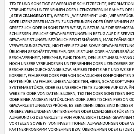
TEXTE UND SONSTIGE GEWERBLICHE SCHUTZRECHTE, INFORMATIONE
VERBUNDENEN UNTERNEHMEN ODER LIZENZGEBERN IM RAHMEN DES
„
SERVICEANGEBOTE
“), WERDEN „WIE BESEHEN“ UND „WIE VERFÜ
ODER LIZENZGEBER MACHEN ZUSICHERUNGEN ODER ÜBERNEHMEN GEW
GESETZLICH ODER IN SONSTIGER WEISE, IN BEZUG AUF DIE SERVI
SCHLIESSEN JEGLICHE GEWÄHRLEISTUNGEN IN BEZUG AUF DIE SERVI
GEWÄHRLEISTUNGEN BEZÜGLICH RECHTSMÄNGELN, MARKTGÄNGIGKEIT
VERWENDUNGSZWECK, NICHTVERLETZUNG SOWIE GEWÄHRLEISTUNGEN 
ÜBLICHEN GESCHÄFTSVERKEHR, DER LEISTUNG ODER HANDELSBRÄUCH
BESCHAFFENHEIT, MERKMALE, FUNKTIONEN, DEN LEISTUNGSUMFANG 
NOCH UNSERE VERBUNDENEN UNTERNEHMEN ODER LIZENZGEBER GEWÄ
BESCHRIEBEN DURCHGÄNGIG BZW. AUF BESTIMMTE ART UND WEISE
KORREKT, FEHLERFREI ODER FREI VON SCHÄDLICHEN KOMPONENTEN
HAFTEN FÜR: (A) FEHLER, UNGENAUIGKEITEN, VIREN, SCHADSOFTW
SYSTEMABSTÜRZE; ODER (B) UNBERECHTIGTE ZUGRIFFE AUF BZW. 
WEBSITE ODER VON DATEN, BILDERN, TEXTEN ODER SONSTIGEN INF
ODER EINER ANDEREN NATÜRLICHEN ODER JURISTISCHEN PERSON OD
GEWÄHRLEISTUNGSANSPRÜCHE, ES SEIN DENN, DIESE SIND IN DIES
UNSERE VERBUNDENEN UNTERNEHMEN ODER LIZENZGEBER FÜR EN
AUFGRUND (X) DES VERLUSTS VON VORAUSSICHTLICHEN GEWINNEN
VORTEILEN SOWIE (Y) VON INVESTITIONEN, AUFWENDUNGEN ODER VE
PARTNERPROGRAMM VORNEHMEN BZW. ÜBERNEHMEN ODER (Z) DER 