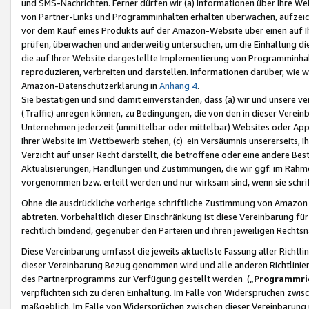
und SMS-Nachrichten. Ferner dürfen wir (a) Informationen über Ihre We
von Partner-Links und Programminhalten erhalten überwachen, aufzei
vor dem Kauf eines Produkts auf der Amazon-Website über einen auf Ih
prüfen, überwachen und anderweitig untersuchen, um die Einhaltung dies
die auf Ihrer Website dargestellte Implementierung von Programminhalt
reproduzieren, verbreiten und darstellen. Informationen darüber, wie w
Amazon-Datenschutzerklärung in
Anhang 4
.
Sie bestätigen und sind damit einverstanden, dass (a) wir und unsere 
(Traffic) anregen können, zu Bedingungen, die von den in dieser Vere
Unternehmen jederzeit (unmittelbar oder mittelbar) Websites oder Appl
Ihrer Website im Wettbewerb stehen, (c) ein Versäumnis unsererseits, I
Verzicht auf unser Recht darstellt, die betroffene oder eine andere B
Aktualisierungen, Handlungen und Zustimmungen, die wir ggf. im Rahme
vorgenommen bzw. erteilt werden und nur wirksam sind, wenn sie schri
Ohne die ausdrückliche vorherige schriftliche Zustimmung von Amazon
abtreten. Vorbehaltlich dieser Einschränkung ist diese Vereinbarung f
rechtlich bindend, gegenüber den Parteien und ihren jeweiligen Rech
Diese Vereinbarung umfasst die jeweils aktuellste Fassung aller Richtli
dieser Vereinbarung Bezug genommen wird und alle anderen Richtlinie
des Partnerprogramms zur Verfügung gestellt werden („
Programmric
verpflichten sich zu deren Einhaltung. Im Falle von Widersprüchen zwi
maßgeblich. Im Falle von Widersprüchen zwischen dieser Vereinbarun