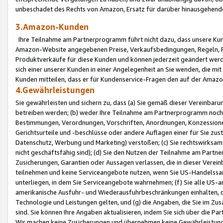
unbeschadet des Rechts von Amazon, Ersatz für darüber hinausgehen
3.Amazon-Kunden
Ihre Teilnahme am Partnerprogramm führt nicht dazu, dass unsere Kun
Amazon-Website angegebenen Preise, Verkaufsbedingungen, Regeln, Ri
Produktverkäufe für diese Kunden und können jederzeit geändert werde
sich einer unserer Kunden in einer Angelegenheit an Sie wenden, die 
Kunden mitteilen, dass er für Kundenservice-Fragen den auf der Ama
4.Gewährleistungen
Sie gewährleisten und sichern zu, dass (a) Sie gemäß dieser Vereinba
betreiben werden; (b) weder Ihre Teilnahme am Partnerprogramm noch d
Bestimmungen, Verordnungen, Vorschriften, Anordnungen, Konzessionen,
Gerichtsurteile und -beschlüsse oder andere Auflagen einer für Sie zu
Datenschutz, Werbung und Marketing) verstoßen; (c) Sie rechtswirksam 
nicht geschäftsfähig sind); (d) Sie den Nutzen der Teilnahme am Partne
Zusicherungen, Garantien oder Aussagen verlassen, die in dieser Verein
teilnehmen und keine Serviceangebote nutzen, wenn Sie US-Handelssa
unterliegen, in dem Sie Serviceangebote wahrnehmen; (f) Sie alle US
amerikanische Ausfuhr- und Wiederausfuhrbeschränkungen einhalten, 
Technologie und Leistungen gelten, und (g) die Angaben, die Sie im 
sind. Sie können Ihre Angaben aktualisieren, indem Sie sich über die 
Wir machen keine Zusicherungen und übernehmen keine Gewährleistun