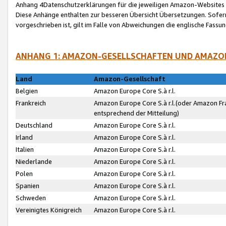
Anhang 4Datenschutzerklärungen für die jeweiligen Amazon-Websites
Diese Anhänge enthalten zur besseren Übersicht Übersetzungen. Sofe
vorgeschrieben ist, gilt im Falle von Abweichungen die englische Fass
ANHANG 1: AMAZON-GESELLSCHAFTEN UND AMAZO
Land
Amazon-Gesellschaft
Belgien
Amazon Europe Core S.à r.l.
Frankreich
Amazon Europe Core S.à r.l.(oder Amazon Fr
entsprechend der Mitteilung)
Deutschland
Amazon Europe Core S.à r.l.
Irland
Amazon Europe Core S.à r.l.
Italien
Amazon Europe Core S.à r.l.
Niederlande
Amazon Europe Core S.à r.l.
Polen
Amazon Europe Core S.à r.l.
Spanien
Amazon Europe Core S.à r.l.
Schweden
Amazon Europe Core S.à r.l.
Vereinigtes Königreich
Amazon Europe Core S.à r.l.