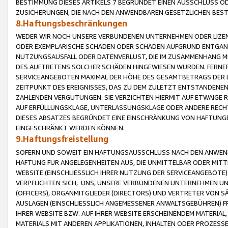
BESTIMMUNG DIESES ARTIKELS 7 BEGRÜNDET EINEN AUSSCHLUSS 
ZUSICHERUNGEN, DIE NACH DEN ANWENDBAREN GESETZLICHEN BE
8.Haftungsbeschränkungen
WEDER WIR NOCH UNSERE VERBUNDENEN UNTERNEHMEN ODER LIZEN
ODER EXEMPLARISCHE SCHÄDEN ODER SCHÄDEN AUFGRUND ENTGANG
NUTZUNGSAUSFALL ODER DATENVERLUST, DIE IM ZUSAMMENHANG MI
DES AUFTRETENS SOLCHER SCHÄDEN HINGEWIESEN WURDEN. FERN
SERVICEANGEBOTEN MAXIMAL DER HÖHE DES GESAMTBETRAGS DER 
ZEITPUNKT DES EREIGNISSES, DAS ZU DEM ZULETZT ENTSTANDENE
ZAHLENDEN VERGÜTUNGEN. SIE VERZICHTEN HIERMIT AUF ETWAIGE 
AUF ERFÜLLUNGSKLAGE, UNTERLASSUNGSKLAGE ODER ANDERE RECHT
DIESES ABSATZES BEGRÜNDET EINE EINSCHRÄNKUNG VON HAFTUNG
EINGESCHRÄNKT WERDEN KÖNNEN.
9.Haftungsfreistellung
SOFERN UND SOWEIT EIN HAFTUNGSAUSSCHLUSS NACH DEN ANWENDB
HAFTUNG FÜR ANGELEGENHEITEN AUS, DIE UNMITTELBAR ODER MITT
WEBSITE (EINSCHLIESSLICH IHRER NUTZUNG DER SERVICEANGEBOTE)
VERPFLICHTEN SICH, UNS, UNSERE VERBUNDENEN UNTERNEHMEN UN
(OFFICERS), ORGANMITGLIEDER (DIRECTORS) UND VERTRETER VON 
AUSLAGEN (EINSCHLIESSLICH ANGEMESSENER ANWALTSGEBÜHREN) FR
IHRER WEBSITE BZW. AUF IHRER WEBSITE ERSCHEINENDEM MATERIAL
MATERIALS MIT ANDEREN APPLIKATIONEN, INHALTEN ODER PROZESSE