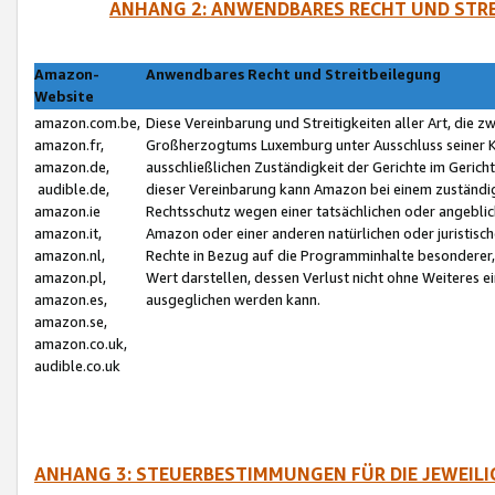
ANHANG 2: ANWENDBARES RECHT UND STRE
Amazon-
Anwendbares Recht und Streitbeilegung
Website
amazon.com.be,
Diese Vereinbarung und Streitigkeiten aller Art, die 
amazon.fr,
Großherzogtums Luxemburg unter Ausschluss seiner Kol
amazon.de,
ausschließlichen Zuständigkeit der Gerichte im Geri
audible.de,
dieser Vereinbarung kann Amazon bei einem zuständig
amazon.ie
Rechtsschutz wegen einer tatsächlichen oder angebli
amazon.it,
Amazon oder einer anderen natürlichen oder juristisc
amazon.nl,
Rechte in Bezug auf die Programminhalte besonderer,
amazon.pl,
Wert darstellen, dessen Verlust nicht ohne Weiteres e
amazon.es,
ausgeglichen werden kann.
amazon.se,
amazon.co.uk,
audible.co.uk
ANHANG 3: STEUERBESTIMMUNGEN FÜR DIE JEWEIL