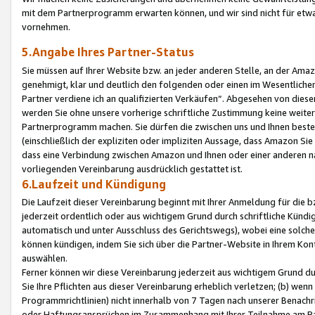
mit dem Partnerprogramm erwarten können, und wir sind nicht für etwa
vornehmen.
5.Angabe Ihres Partner-Status
Sie müssen auf Ihrer Website bzw. an jeder anderen Stelle, an der Am
genehmigt, klar und deutlich den folgenden oder einen im Wesentlichen
Partner verdiene ich an qualifizierten Verkäufen“. Abgesehen von die
werden Sie ohne unsere vorherige schriftliche Zustimmung keine weite
Partnerprogramm machen. Sie dürfen die zwischen uns und Ihnen best
(einschließlich der expliziten oder impliziten Aussage, dass Amazon Si
dass eine Verbindung zwischen Amazon und Ihnen oder einer anderen natü
vorliegenden Vereinbarung ausdrücklich gestattet ist.
6.Laufzeit und Kündigung
Die Laufzeit dieser Vereinbarung beginnt mit Ihrer Anmeldung für die 
jederzeit ordentlich oder aus wichtigem Grund durch schriftliche Kündi
automatisch und unter Ausschluss des Gerichtswegs), wobei eine solch
können kündigen, indem Sie sich über die Partner-Website in Ihrem Ko
auswählen.
Ferner können wir diese Vereinbarung jederzeit aus wichtigem Grund dur
Sie Ihre Pflichten aus dieser Vereinbarung erheblich verletzen; (b) wen
Programmrichtlinien) nicht innerhalb von 7 Tagen nach unserer Benachr
oder Haftungsansprüchen im Zusammenhang mit Ihrer Teilnahme am Pa