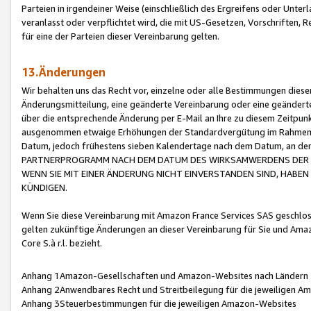
Parteien in irgendeiner Weise (einschließlich des Ergreifens oder Unt
veranlasst oder verpflichtet wird, die mit US-Gesetzen, Vorschriften,
für eine der Parteien dieser Vereinbarung gelten.
13.Änderungen
Wir behalten uns das Recht vor, einzelne oder alle Bestimmungen diese
Änderungsmitteilung, eine geänderte Vereinbarung oder eine geänderte 
über die entsprechende Änderung per E-Mail an Ihre zu diesem Zeitpun
ausgenommen etwaige Erhöhungen der Standardvergütung im Rahmen
Datum, jedoch frühestens sieben Kalendertage nach dem Datum, an de
PARTNERPROGRAMM NACH DEM DATUM DES WIRKSAMWERDENS DER Ä
WENN SIE MIT EINER ÄNDERUNG NICHT EINVERSTANDEN SIND, HABEN S
KÜNDIGEN.
Wenn Sie diese Vereinbarung mit Amazon France Services SAS geschlo
gelten zukünftige Änderungen an dieser Vereinbarung für Sie und Ama
Core S.à r.l. bezieht.
Anhang 1Amazon-Gesellschaften und Amazon-Websites nach Ländern
Anhang 2Anwendbares Recht und Streitbeilegung für die jeweiligen 
Anhang 3Steuerbestimmungen für die jeweiligen Amazon-Websites