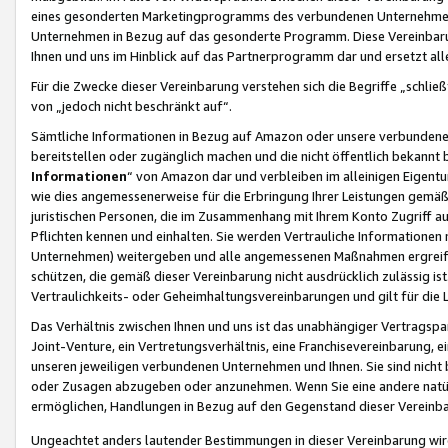
eines gesonderten Marketingprogramms des verbundenen Unternehmens
Unternehmen in Bezug auf das gesonderte Programm. Diese Vereinbarung
Ihnen und uns im Hinblick auf das Partnerprogramm dar und ersetzt al
Für die Zwecke dieser Vereinbarung verstehen sich die Begriffe „schließ
von „jedoch nicht beschränkt auf“.
Sämtliche Informationen in Bezug auf Amazon oder unsere verbunde
bereitstellen oder zugänglich machen und die nicht öffentlich bekannt bz
Informationen
“ von Amazon dar und verbleiben im alleinigen Eigent
wie dies angemessenerweise für die Erbringung Ihrer Leistungen gemäß d
juristischen Personen, die im Zusammenhang mit Ihrem Konto Zugriff au
Pflichten kennen und einhalten. Sie werden Vertrauliche Informationen 
Unternehmen) weitergeben und alle angemessenen Maßnahmen ergreifen
schützen, die gemäß dieser Vereinbarung nicht ausdrücklich zulässig is
Vertraulichkeits- oder Geheimhaltungsvereinbarungen und gilt für die
Das Verhältnis zwischen Ihnen und uns ist das unabhängiger Vertragspa
Joint-Venture, ein Vertretungsverhältnis, eine Franchisevereinbarung, 
unseren jeweiligen verbundenen Unternehmen und Ihnen. Sie sind ni
oder Zusagen abzugeben oder anzunehmen. Wenn Sie eine andere natürli
ermöglichen, Handlungen in Bezug auf den Gegenstand dieser Vereinbar
Ungeachtet anders lautender Bestimmungen in dieser Vereinbarung wird