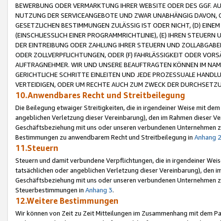
BEWERBUNG ODER VERMARKTUNG IHRER WEBSITE ODER DES GGF. AUF 
NUTZUNG DER SERVICEANGEBOTE UND ZWAR UNABHÄNGIG DAVON, O
GESETZLICHEN BESTIMMUNGEN ZULÄSSIG IST ODER NICHT, (D) EINE
(EINSCHLIESSLICH EINER PROGRAMMRICHTLINIE), (E) IHREN STEUER
DER EINTREIBUNG ODER ZAHLUNG IHRER STEUERN UND ZOLLABGAB
ODER ZOLLVERPFLICHTUNGEN, ODER (F) FAHRLÄSSIGKEIT ODER VORS
AUFTRAGNEHMER. WIR UND UNSERE BEAUFTRAGTEN KÖNNEN IM NAME
GERICHTLICHE SCHRITTE EINLEITEN UND JEDE PROZESSUALE HAND
VERTEIDIGEN, ODER UM RECHTE AUCH ZUM ZWECK DER DURCHSETZU
10.Anwendbares Recht und Streitbeilegung
Die Beilegung etwaiger Streitigkeiten, die in irgendeiner Weise mit de
angeblichen Verletzung dieser Vereinbarung), den im Rahmen dieser Ve
Geschäftsbeziehung mit uns oder unseren verbundenen Unternehmen zu
Bestimmungen zu anwendbarem Recht und Streitbeilegung in
Anhang 
11.Steuern
Steuern und damit verbundene Verpflichtungen, die in irgendeiner Wei
tatsächlichen oder angeblichen Verletzung dieser Vereinbarung), den 
Geschäftsbeziehung mit uns oder unseren verbundenen Unternehmen z
Steuerbestimmungen in
Anhang 3
.
12.Weitere Bestimmungen
Wir können von Zeit zu Zeit Mitteilungen im Zusammenhang mit dem Par