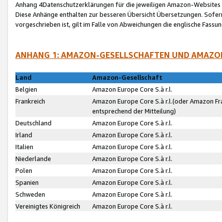
Anhang 4Datenschutzerklärungen für die jeweiligen Amazon-Websites
Diese Anhänge enthalten zur besseren Übersicht Übersetzungen. Sofe
vorgeschrieben ist, gilt im Falle von Abweichungen die englische Fass
ANHANG 1: AMAZON-GESELLSCHAFTEN UND AMAZO
Land
Amazon-Gesellschaft
Belgien
Amazon Europe Core S.à r.l.
Frankreich
Amazon Europe Core S.à r.l.(oder Amazon Fr
entsprechend der Mitteilung)
Deutschland
Amazon Europe Core S.à r.l.
Irland
Amazon Europe Core S.à r.l.
Italien
Amazon Europe Core S.à r.l.
Niederlande
Amazon Europe Core S.à r.l.
Polen
Amazon Europe Core S.à r.l.
Spanien
Amazon Europe Core S.à r.l.
Schweden
Amazon Europe Core S.à r.l.
Vereinigtes Königreich
Amazon Europe Core S.à r.l.