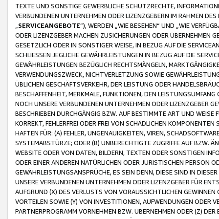
TEXTE UND SONSTIGE GEWERBLICHE SCHUTZRECHTE, INFORMATIONE
VERBUNDENEN UNTERNEHMEN ODER LIZENZGEBERN IM RAHMEN DES
„
SERVICEANGEBOTE
“), WERDEN „WIE BESEHEN“ UND „WIE VERFÜ
ODER LIZENZGEBER MACHEN ZUSICHERUNGEN ODER ÜBERNEHMEN GEW
GESETZLICH ODER IN SONSTIGER WEISE, IN BEZUG AUF DIE SERVI
SCHLIESSEN JEGLICHE GEWÄHRLEISTUNGEN IN BEZUG AUF DIE SERVI
GEWÄHRLEISTUNGEN BEZÜGLICH RECHTSMÄNGELN, MARKTGÄNGIGKEIT
VERWENDUNGSZWECK, NICHTVERLETZUNG SOWIE GEWÄHRLEISTUNGEN 
ÜBLICHEN GESCHÄFTSVERKEHR, DER LEISTUNG ODER HANDELSBRÄUCH
BESCHAFFENHEIT, MERKMALE, FUNKTIONEN, DEN LEISTUNGSUMFANG 
NOCH UNSERE VERBUNDENEN UNTERNEHMEN ODER LIZENZGEBER GEWÄ
BESCHRIEBEN DURCHGÄNGIG BZW. AUF BESTIMMTE ART UND WEISE
KORREKT, FEHLERFREI ODER FREI VON SCHÄDLICHEN KOMPONENTEN
HAFTEN FÜR: (A) FEHLER, UNGENAUIGKEITEN, VIREN, SCHADSOFTW
SYSTEMABSTÜRZE; ODER (B) UNBERECHTIGTE ZUGRIFFE AUF BZW. 
WEBSITE ODER VON DATEN, BILDERN, TEXTEN ODER SONSTIGEN INF
ODER EINER ANDEREN NATÜRLICHEN ODER JURISTISCHEN PERSON OD
GEWÄHRLEISTUNGSANSPRÜCHE, ES SEIN DENN, DIESE SIND IN DIES
UNSERE VERBUNDENEN UNTERNEHMEN ODER LIZENZGEBER FÜR EN
AUFGRUND (X) DES VERLUSTS VON VORAUSSICHTLICHEN GEWINNEN
VORTEILEN SOWIE (Y) VON INVESTITIONEN, AUFWENDUNGEN ODER VE
PARTNERPROGRAMM VORNEHMEN BZW. ÜBERNEHMEN ODER (Z) DER 