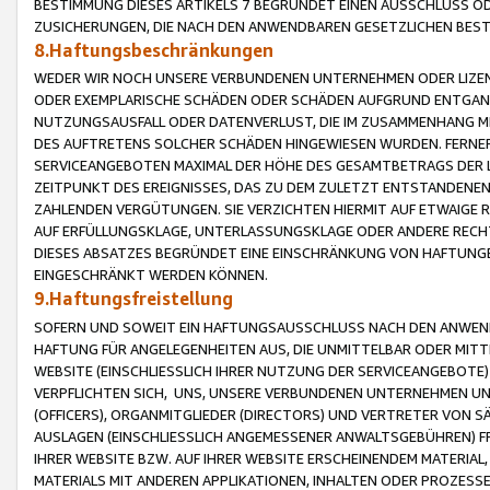
BESTIMMUNG DIESES ARTIKELS 7 BEGRÜNDET EINEN AUSSCHLUSS 
ZUSICHERUNGEN, DIE NACH DEN ANWENDBAREN GESETZLICHEN BE
8.Haftungsbeschränkungen
WEDER WIR NOCH UNSERE VERBUNDENEN UNTERNEHMEN ODER LIZEN
ODER EXEMPLARISCHE SCHÄDEN ODER SCHÄDEN AUFGRUND ENTGANG
NUTZUNGSAUSFALL ODER DATENVERLUST, DIE IM ZUSAMMENHANG MI
DES AUFTRETENS SOLCHER SCHÄDEN HINGEWIESEN WURDEN. FERN
SERVICEANGEBOTEN MAXIMAL DER HÖHE DES GESAMTBETRAGS DER 
ZEITPUNKT DES EREIGNISSES, DAS ZU DEM ZULETZT ENTSTANDENE
ZAHLENDEN VERGÜTUNGEN. SIE VERZICHTEN HIERMIT AUF ETWAIGE 
AUF ERFÜLLUNGSKLAGE, UNTERLASSUNGSKLAGE ODER ANDERE RECHT
DIESES ABSATZES BEGRÜNDET EINE EINSCHRÄNKUNG VON HAFTUNG
EINGESCHRÄNKT WERDEN KÖNNEN.
9.Haftungsfreistellung
SOFERN UND SOWEIT EIN HAFTUNGSAUSSCHLUSS NACH DEN ANWENDB
HAFTUNG FÜR ANGELEGENHEITEN AUS, DIE UNMITTELBAR ODER MITT
WEBSITE (EINSCHLIESSLICH IHRER NUTZUNG DER SERVICEANGEBOTE)
VERPFLICHTEN SICH, UNS, UNSERE VERBUNDENEN UNTERNEHMEN UN
(OFFICERS), ORGANMITGLIEDER (DIRECTORS) UND VERTRETER VON 
AUSLAGEN (EINSCHLIESSLICH ANGEMESSENER ANWALTSGEBÜHREN) FR
IHRER WEBSITE BZW. AUF IHRER WEBSITE ERSCHEINENDEM MATERIAL
MATERIALS MIT ANDEREN APPLIKATIONEN, INHALTEN ODER PROZESSE