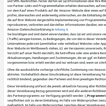
und SMS-Nachrichten. Ferner dürfen wir (a) Informationen über Ihre We
von Partner-Links und Programminhalten erhalten überwachen, aufzei
vor dem Kauf eines Produkts auf der Amazon-Website über einen auf Ih
prüfen, überwachen und anderweitig untersuchen, um die Einhaltung dies
die auf Ihrer Website dargestellte Implementierung von Programminhalt
reproduzieren, verbreiten und darstellen. Informationen darüber, wie w
Amazon-Datenschutzerklärung in
Anhang 4
.
Sie bestätigen und sind damit einverstanden, dass (a) wir und unsere 
(Traffic) anregen können, zu Bedingungen, die von den in dieser Vere
Unternehmen jederzeit (unmittelbar oder mittelbar) Websites oder Appl
Ihrer Website im Wettbewerb stehen, (c) ein Versäumnis unsererseits, I
Verzicht auf unser Recht darstellt, die betroffene oder eine andere B
Aktualisierungen, Handlungen und Zustimmungen, die wir ggf. im Rahme
vorgenommen bzw. erteilt werden und nur wirksam sind, wenn sie schri
Ohne die ausdrückliche vorherige schriftliche Zustimmung von Amazon
abtreten. Vorbehaltlich dieser Einschränkung ist diese Vereinbarung f
rechtlich bindend, gegenüber den Parteien und ihren jeweiligen Rech
Diese Vereinbarung umfasst die jeweils aktuellste Fassung aller Richtli
dieser Vereinbarung Bezug genommen wird und alle anderen Richtlinie
des Partnerprogramms zur Verfügung gestellt werden („
Programmric
verpflichten sich zu deren Einhaltung. Im Falle von Widersprüchen zwi
maßgeblich. Im Falle von Widersprüchen zwischen dieser Vereinbarun