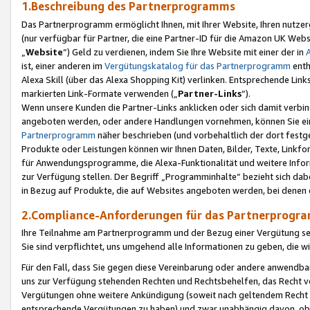
1.Beschreibung des Partnerprogramms
Das Partnerprogramm ermöglicht Ihnen, mit Ihrer Website, Ihren nutzer
(nur verfügbar für Partner, die eine Partner-ID für die Amazon UK We
„
Website
“) Geld zu verdienen, indem Sie Ihre Website mit einer der in
ist, einer anderen im
Vergütungskatalog für das Partnerprogramm
enth
Alexa Skill (über das Alexa Shopping Kit) verlinken. Entsprechende Lin
markierten Link-Formate verwenden („
Partner-Links
“).
Wenn unsere Kunden die Partner-Links anklicken oder sich damit verbi
angeboten werden, oder andere Handlungen vornehmen, können Sie eine
Partnerprogramm
näher beschrieben (und vorbehaltlich der dort festg
Produkte oder Leistungen können wir Ihnen Daten, Bilder, Texte, Linkfo
für Anwendungsprogramme, die Alexa-Funktionalität und weitere Inf
zur Verfügung stellen. Der Begriff „Programminhalte“ bezieht sich dabe
in Bezug auf Produkte, die auf Websites angeboten werden, bei denen 
2.Compliance-Anforderungen für das Partnerprog
Ihre Teilnahme am Partnerprogramm und der Bezug einer Vergütung setz
Sie sind verpflichtet, uns umgehend alle Informationen zu geben, die w
Für den Fall, dass Sie gegen diese Vereinbarung oder andere anwendba
uns zur Verfügung stehenden Rechten und Rechtsbehelfen, das Recht vo
Vergütungen ohne weitere Ankündigung (soweit nach geltendem Recht z
entsprechende Vergütungen zu haben) und zwar unabhängig davon, ob 