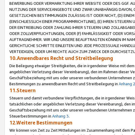
BEWERBUNG ODER VERMARKTUNG IHRER WEBSITE ODER DES GGF. AUF 
NUTZUNG DER SERVICEANGEBOTE UND ZWAR UNABHÄNGIG DAVON, O
GESETZLICHEN BESTIMMUNGEN ZULÄSSIG IST ODER NICHT, (D) EINE
(EINSCHLIESSLICH EINER PROGRAMMRICHTLINIE), (E) IHREN STEUER
DER EINTREIBUNG ODER ZAHLUNG IHRER STEUERN UND ZOLLABGAB
ODER ZOLLVERPFLICHTUNGEN, ODER (F) FAHRLÄSSIGKEIT ODER VORS
AUFTRAGNEHMER. WIR UND UNSERE BEAUFTRAGTEN KÖNNEN IM NAME
GERICHTLICHE SCHRITTE EINLEITEN UND JEDE PROZESSUALE HAND
VERTEIDIGEN, ODER UM RECHTE AUCH ZUM ZWECK DER DURCHSETZU
10.Anwendbares Recht und Streitbeilegung
Die Beilegung etwaiger Streitigkeiten, die in irgendeiner Weise mit de
angeblichen Verletzung dieser Vereinbarung), den im Rahmen dieser Ve
Geschäftsbeziehung mit uns oder unseren verbundenen Unternehmen zu
Bestimmungen zu anwendbarem Recht und Streitbeilegung in
Anhang 
11.Steuern
Steuern und damit verbundene Verpflichtungen, die in irgendeiner Wei
tatsächlichen oder angeblichen Verletzung dieser Vereinbarung), den 
Geschäftsbeziehung mit uns oder unseren verbundenen Unternehmen z
Steuerbestimmungen in
Anhang 3
.
12.Weitere Bestimmungen
Wir können von Zeit zu Zeit Mitteilungen im Zusammenhang mit dem Par