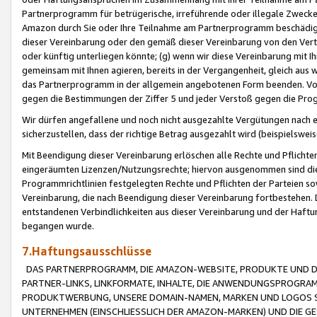
Partnerprogramm für betrügerische, irreführende oder illegale Zwecke
Amazon durch Sie oder Ihre Teilnahme am Partnerprogramm beschädig
dieser Vereinbarung oder den gemäß dieser Vereinbarung von den Vertr
oder künftig unterliegen könnte; (g) wenn wir diese Vereinbarung mit I
gemeinsam mit Ihnen agieren, bereits in der Vergangenheit, gleich aus
das Partnerprogramm in der allgemein angebotenen Form beenden. Vors
gegen die Bestimmungen der Ziffer 5 und jeder Verstoß gegen die Prog
Wir dürfen angefallene und noch nicht ausgezahlte Vergütungen nach 
sicherzustellen, dass der richtige Betrag ausgezahlt wird (beispielsw
Mit Beendigung dieser Vereinbarung erlöschen alle Rechte und Pflichte
eingeräumten Lizenzen/Nutzungsrechte; hiervon ausgenommen sind die in 
Programmrichtlinien festgelegten Rechte und Pflichten der Parteien sow
Vereinbarung, die nach Beendigung dieser Vereinbarung fortbestehen. D
entstandenen Verbindlichkeiten aus dieser Vereinbarung und der Haft
begangen wurde.
7.Haftungsausschlüsse
DAS PARTNERPROGRAMM, DIE AMAZON-WEBSITE, PRODUKTE UND DI
PARTNER-LINKS, LINKFORMATE, INHALTE, DIE ANWENDUNGSPROGR
PRODUKTWERBUNG, UNSERE DOMAIN-NAMEN, MARKEN UND LOGOS S
UNTERNEHMEN (EINSCHLIESSLICH DER AMAZON-MARKEN) UND DIE GE