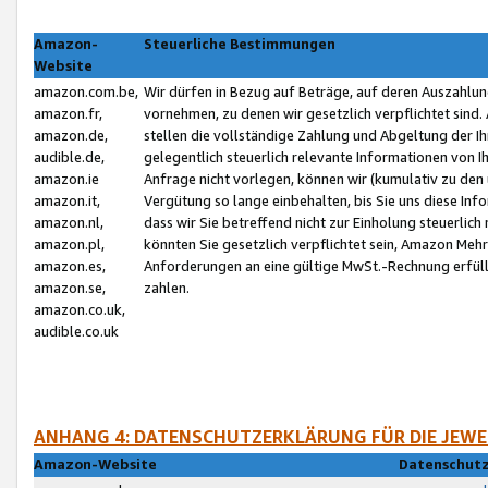
Amazon-
Steuerliche Bestimmungen
Website
amazon.com.be,
Wir dürfen in Bezug auf Beträge, auf deren Auszahlun
amazon.fr,
vornehmen, zu denen wir gesetzlich verpflichtet sind
amazon.de,
stellen die vollständige Zahlung und Abgeltung der 
audible.de,
gelegentlich steuerlich relevante Informationen von I
amazon.ie
Anfrage nicht vorlegen, können wir (kumulativ zu de
amazon.it,
Vergütung so lange einbehalten, bis Sie uns diese Inf
amazon.nl,
dass wir Sie betreffend nicht zur Einholung steuerlich 
amazon.pl,
könnten Sie gesetzlich verpflichtet sein, Amazon Meh
amazon.es,
Anforderungen an eine gültige MwSt.-Rechnung erfüllt
amazon.se,
zahlen.
amazon.co.uk,
audible.co.uk
ANHANG 4: DATENSCHUTZERKLÄRUNG FÜR DIE JEWE
Amazon-Website
Datenschutz