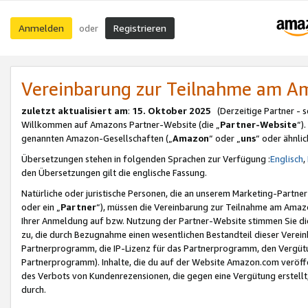
Anmelden
Registrieren
oder
Vereinbarung zur Teilnahme am 
zuletzt aktualisiert am
:
15. Oktober 2025
(Derzeitige Partner - 
Willkommen auf Amazons Partner-Website (die „
Partner-Website
“)
genannten Amazon-Gesellschaften („
Amazon
“ oder „
uns
“ oder ähnli
Übersetzungen stehen in folgenden Sprachen zur Verfügung :
Englisch
,
den Übersetzungen gilt die englische Fassung.
Natürliche oder juristische Personen, die an unserem Marketing-Partn
oder ein „
Partner
“), müssen die Vereinbarung zur Teilnahme am Ama
Ihrer Anmeldung auf bzw. Nutzung der Partner-Website stimmen Sie die
zu, die durch Bezugnahme einen wesentlichen Bestandteil dieser Verei
Partnerprogramm, die IP-Lizenz für das Partnerprogramm, den Vergütu
Partnerprogramm). Inhalte, die du auf der Website Amazon.com veröffe
des Verbots von Kundenrezensionen, die gegen eine Vergütung erstellt, 
durch.