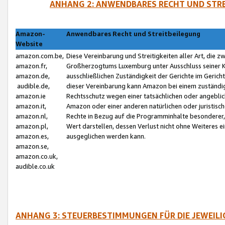
ANHANG 2: ANWENDBARES RECHT UND STRE
Amazon-
Anwendbares Recht und Streitbeilegung
Website
amazon.com.be,
Diese Vereinbarung und Streitigkeiten aller Art, die 
amazon.fr,
Großherzogtums Luxemburg unter Ausschluss seiner Kol
amazon.de,
ausschließlichen Zuständigkeit der Gerichte im Geri
audible.de,
dieser Vereinbarung kann Amazon bei einem zuständig
amazon.ie
Rechtsschutz wegen einer tatsächlichen oder angebli
amazon.it,
Amazon oder einer anderen natürlichen oder juristisc
amazon.nl,
Rechte in Bezug auf die Programminhalte besonderer,
amazon.pl,
Wert darstellen, dessen Verlust nicht ohne Weiteres e
amazon.es,
ausgeglichen werden kann.
amazon.se,
amazon.co.uk,
audible.co.uk
ANHANG 3: STEUERBESTIMMUNGEN FÜR DIE JEWEIL