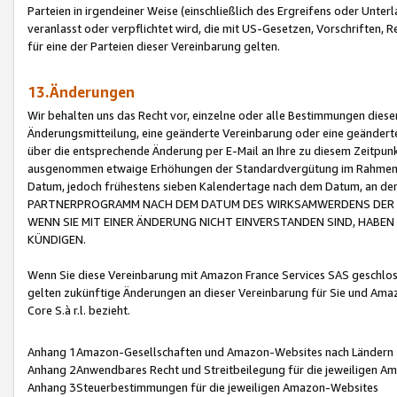
Parteien in irgendeiner Weise (einschließlich des Ergreifens oder Unt
veranlasst oder verpflichtet wird, die mit US-Gesetzen, Vorschriften,
für eine der Parteien dieser Vereinbarung gelten.
13.Änderungen
Wir behalten uns das Recht vor, einzelne oder alle Bestimmungen diese
Änderungsmitteilung, eine geänderte Vereinbarung oder eine geänderte 
über die entsprechende Änderung per E-Mail an Ihre zu diesem Zeitpun
ausgenommen etwaige Erhöhungen der Standardvergütung im Rahmen
Datum, jedoch frühestens sieben Kalendertage nach dem Datum, an de
PARTNERPROGRAMM NACH DEM DATUM DES WIRKSAMWERDENS DER Ä
WENN SIE MIT EINER ÄNDERUNG NICHT EINVERSTANDEN SIND, HABEN S
KÜNDIGEN.
Wenn Sie diese Vereinbarung mit Amazon France Services SAS geschlo
gelten zukünftige Änderungen an dieser Vereinbarung für Sie und Ama
Core S.à r.l. bezieht.
Anhang 1Amazon-Gesellschaften und Amazon-Websites nach Ländern
Anhang 2Anwendbares Recht und Streitbeilegung für die jeweiligen 
Anhang 3Steuerbestimmungen für die jeweiligen Amazon-Websites