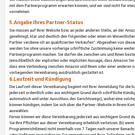
mit dem Partnerprogramm erwarten können, und wir sind nicht für etwa
vornehmen.
5.Angabe Ihres Partner-Status
Sie müssen auf Ihrer Website bzw. an jeder anderen Stelle, an der Am
genehmigt, klar und deutlich den folgenden oder einen im Wesentlichen
Partner verdiene ich an qualifizierten Verkäufen“. Abgesehen von die
werden Sie ohne unsere vorherige schriftliche Zustimmung keine weite
Partnerprogramm machen. Sie dürfen die zwischen uns und Ihnen best
(einschließlich der expliziten oder impliziten Aussage, dass Amazon Si
dass eine Verbindung zwischen Amazon und Ihnen oder einer anderen natü
vorliegenden Vereinbarung ausdrücklich gestattet ist.
6.Laufzeit und Kündigung
Die Laufzeit dieser Vereinbarung beginnt mit Ihrer Anmeldung für die 
jederzeit ordentlich oder aus wichtigem Grund durch schriftliche Kündi
automatisch und unter Ausschluss des Gerichtswegs), wobei eine solch
können kündigen, indem Sie sich über die Partner-Website in Ihrem Ko
auswählen.
Ferner können wir diese Vereinbarung jederzeit aus wichtigem Grund dur
Sie Ihre Pflichten aus dieser Vereinbarung erheblich verletzen; (b) wen
Programmrichtlinien) nicht innerhalb von 7 Tagen nach unserer Benachr
oder Haftungsansprüchen im Zusammenhang mit Ihrer Teilnahme am Pa