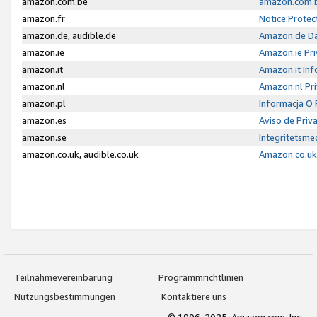
amazon.com.be
amazon.com.b
amazon.fr
Notice:Protec
amazon.de, audible.de
Amazon.de Da
amazon.ie
Amazon.ie Pri
amazon.it
Amazon.it Inf
amazon.nl
Amazon.nl Pri
amazon.pl
Informacja O
amazon.es
Aviso de Priv
amazon.se
Integritetsm
amazon.co.uk, audible.co.uk
Amazon.co.uk 
Teilnahmevereinbarung
Programmrichtlinien
Nutzungsbestimmungen
Kontaktiere uns