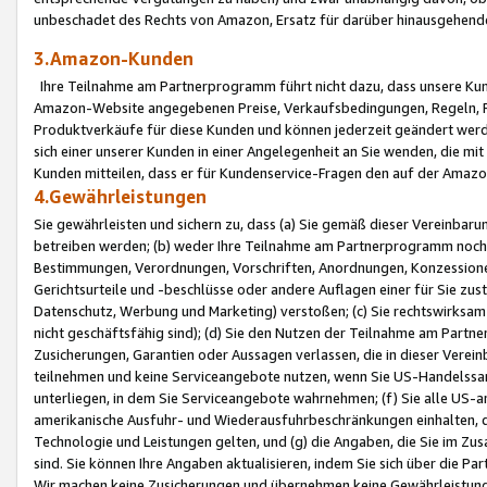
unbeschadet des Rechts von Amazon, Ersatz für darüber hinausgehen
3.Amazon-Kunden
Ihre Teilnahme am Partnerprogramm führt nicht dazu, dass unsere Kun
Amazon-Website angegebenen Preise, Verkaufsbedingungen, Regeln, Ri
Produktverkäufe für diese Kunden und können jederzeit geändert werde
sich einer unserer Kunden in einer Angelegenheit an Sie wenden, die 
Kunden mitteilen, dass er für Kundenservice-Fragen den auf der Ama
4.Gewährleistungen
Sie gewährleisten und sichern zu, dass (a) Sie gemäß dieser Vereinba
betreiben werden; (b) weder Ihre Teilnahme am Partnerprogramm noch d
Bestimmungen, Verordnungen, Vorschriften, Anordnungen, Konzessionen,
Gerichtsurteile und -beschlüsse oder andere Auflagen einer für Sie zu
Datenschutz, Werbung und Marketing) verstoßen; (c) Sie rechtswirksam 
nicht geschäftsfähig sind); (d) Sie den Nutzen der Teilnahme am Partne
Zusicherungen, Garantien oder Aussagen verlassen, die in dieser Verein
teilnehmen und keine Serviceangebote nutzen, wenn Sie US-Handelssa
unterliegen, in dem Sie Serviceangebote wahrnehmen; (f) Sie alle US
amerikanische Ausfuhr- und Wiederausfuhrbeschränkungen einhalten, 
Technologie und Leistungen gelten, und (g) die Angaben, die Sie im 
sind. Sie können Ihre Angaben aktualisieren, indem Sie sich über die 
Wir machen keine Zusicherungen und übernehmen keine Gewährleistun