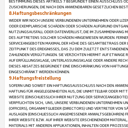
BESTIMMUNG DIESES ARTIKELS 7 BEGRÜNDET EINEN AUSSCHLUSS 
ZUSICHERUNGEN, DIE NACH DEN ANWENDBAREN GESETZLICHEN BE
8.Haftungsbeschränkungen
WEDER WIR NOCH UNSERE VERBUNDENEN UNTERNEHMEN ODER LIZEN
ODER EXEMPLARISCHE SCHÄDEN ODER SCHÄDEN AUFGRUND ENTGANG
NUTZUNGSAUSFALL ODER DATENVERLUST, DIE IM ZUSAMMENHANG MI
DES AUFTRETENS SOLCHER SCHÄDEN HINGEWIESEN WURDEN. FERN
SERVICEANGEBOTEN MAXIMAL DER HÖHE DES GESAMTBETRAGS DER 
ZEITPUNKT DES EREIGNISSES, DAS ZU DEM ZULETZT ENTSTANDENE
ZAHLENDEN VERGÜTUNGEN. SIE VERZICHTEN HIERMIT AUF ETWAIGE 
AUF ERFÜLLUNGSKLAGE, UNTERLASSUNGSKLAGE ODER ANDERE RECHT
DIESES ABSATZES BEGRÜNDET EINE EINSCHRÄNKUNG VON HAFTUNG
EINGESCHRÄNKT WERDEN KÖNNEN.
9.Haftungsfreistellung
SOFERN UND SOWEIT EIN HAFTUNGSAUSSCHLUSS NACH DEN ANWENDB
HAFTUNG FÜR ANGELEGENHEITEN AUS, DIE UNMITTELBAR ODER MITT
WEBSITE (EINSCHLIESSLICH IHRER NUTZUNG DER SERVICEANGEBOTE)
VERPFLICHTEN SICH, UNS, UNSERE VERBUNDENEN UNTERNEHMEN UN
(OFFICERS), ORGANMITGLIEDER (DIRECTORS) UND VERTRETER VON 
AUSLAGEN (EINSCHLIESSLICH ANGEMESSENER ANWALTSGEBÜHREN) FR
IHRER WEBSITE BZW. AUF IHRER WEBSITE ERSCHEINENDEM MATERIAL
MATERIALS MIT ANDEREN APPLIKATIONEN, INHALTEN ODER PROZESSE