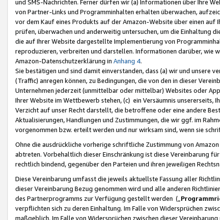
und SMS-Nachrichten. Ferner dürfen wir (a) Informationen über Ihre We
von Partner-Links und Programminhalten erhalten überwachen, aufzei
vor dem Kauf eines Produkts auf der Amazon-Website über einen auf Ih
prüfen, überwachen und anderweitig untersuchen, um die Einhaltung dies
die auf Ihrer Website dargestellte Implementierung von Programminhalt
reproduzieren, verbreiten und darstellen. Informationen darüber, wie w
Amazon-Datenschutzerklärung in
Anhang 4
.
Sie bestätigen und sind damit einverstanden, dass (a) wir und unsere 
(Traffic) anregen können, zu Bedingungen, die von den in dieser Vere
Unternehmen jederzeit (unmittelbar oder mittelbar) Websites oder Appl
Ihrer Website im Wettbewerb stehen, (c) ein Versäumnis unsererseits, I
Verzicht auf unser Recht darstellt, die betroffene oder eine andere B
Aktualisierungen, Handlungen und Zustimmungen, die wir ggf. im Rahme
vorgenommen bzw. erteilt werden und nur wirksam sind, wenn sie schri
Ohne die ausdrückliche vorherige schriftliche Zustimmung von Amazon
abtreten. Vorbehaltlich dieser Einschränkung ist diese Vereinbarung f
rechtlich bindend, gegenüber den Parteien und ihren jeweiligen Rech
Diese Vereinbarung umfasst die jeweils aktuellste Fassung aller Richtli
dieser Vereinbarung Bezug genommen wird und alle anderen Richtlinie
des Partnerprogramms zur Verfügung gestellt werden („
Programmric
verpflichten sich zu deren Einhaltung. Im Falle von Widersprüchen zwi
maßgeblich. Im Falle von Widersprüchen zwischen dieser Vereinbarun