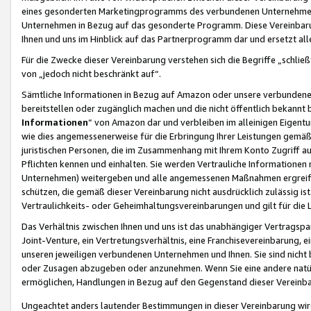
eines gesonderten Marketingprogramms des verbundenen Unternehmens
Unternehmen in Bezug auf das gesonderte Programm. Diese Vereinbarung
Ihnen und uns im Hinblick auf das Partnerprogramm dar und ersetzt al
Für die Zwecke dieser Vereinbarung verstehen sich die Begriffe „schließ
von „jedoch nicht beschränkt auf“.
Sämtliche Informationen in Bezug auf Amazon oder unsere verbunde
bereitstellen oder zugänglich machen und die nicht öffentlich bekannt bz
Informationen
“ von Amazon dar und verbleiben im alleinigen Eigent
wie dies angemessenerweise für die Erbringung Ihrer Leistungen gemäß d
juristischen Personen, die im Zusammenhang mit Ihrem Konto Zugriff au
Pflichten kennen und einhalten. Sie werden Vertrauliche Informationen 
Unternehmen) weitergeben und alle angemessenen Maßnahmen ergreifen
schützen, die gemäß dieser Vereinbarung nicht ausdrücklich zulässig is
Vertraulichkeits- oder Geheimhaltungsvereinbarungen und gilt für die
Das Verhältnis zwischen Ihnen und uns ist das unabhängiger Vertragspa
Joint-Venture, ein Vertretungsverhältnis, eine Franchisevereinbarung, 
unseren jeweiligen verbundenen Unternehmen und Ihnen. Sie sind ni
oder Zusagen abzugeben oder anzunehmen. Wenn Sie eine andere natürli
ermöglichen, Handlungen in Bezug auf den Gegenstand dieser Vereinbar
Ungeachtet anders lautender Bestimmungen in dieser Vereinbarung wird