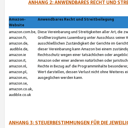
ANHANG 2: ANWENDBARES RECHT UND STRE
Amazon-
Anwendbares Recht und Streitbeilegung
Website
amazon.com.be,
Diese Vereinbarung und Streitigkeiten aller Art, die 
amazon.fr,
Großherzogtums Luxemburg unter Ausschluss seiner Kol
amazon.de,
ausschließlichen Zuständigkeit der Gerichte im Geri
audible.de,
dieser Vereinbarung kann Amazon bei einem zuständig
amazon.ie
Rechtsschutz wegen einer tatsächlichen oder angebli
amazon.it,
Amazon oder einer anderen natürlichen oder juristisc
amazon.nl,
Rechte in Bezug auf die Programminhalte besonderer,
amazon.pl,
Wert darstellen, dessen Verlust nicht ohne Weiteres e
amazon.es,
ausgeglichen werden kann.
amazon.se,
amazon.co.uk,
audible.co.uk
ANHANG 3: STEUERBESTIMMUNGEN FÜR DIE JEWEIL