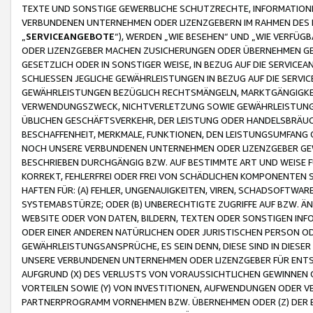
TEXTE UND SONSTIGE GEWERBLICHE SCHUTZRECHTE, INFORMATIONE
VERBUNDENEN UNTERNEHMEN ODER LIZENZGEBERN IM RAHMEN DES
„
SERVICEANGEBOTE
“), WERDEN „WIE BESEHEN“ UND „WIE VERFÜ
ODER LIZENZGEBER MACHEN ZUSICHERUNGEN ODER ÜBERNEHMEN GEW
GESETZLICH ODER IN SONSTIGER WEISE, IN BEZUG AUF DIE SERVI
SCHLIESSEN JEGLICHE GEWÄHRLEISTUNGEN IN BEZUG AUF DIE SERVI
GEWÄHRLEISTUNGEN BEZÜGLICH RECHTSMÄNGELN, MARKTGÄNGIGKEIT
VERWENDUNGSZWECK, NICHTVERLETZUNG SOWIE GEWÄHRLEISTUNGEN 
ÜBLICHEN GESCHÄFTSVERKEHR, DER LEISTUNG ODER HANDELSBRÄUCH
BESCHAFFENHEIT, MERKMALE, FUNKTIONEN, DEN LEISTUNGSUMFANG 
NOCH UNSERE VERBUNDENEN UNTERNEHMEN ODER LIZENZGEBER GEWÄ
BESCHRIEBEN DURCHGÄNGIG BZW. AUF BESTIMMTE ART UND WEISE
KORREKT, FEHLERFREI ODER FREI VON SCHÄDLICHEN KOMPONENTEN
HAFTEN FÜR: (A) FEHLER, UNGENAUIGKEITEN, VIREN, SCHADSOFTW
SYSTEMABSTÜRZE; ODER (B) UNBERECHTIGTE ZUGRIFFE AUF BZW. 
WEBSITE ODER VON DATEN, BILDERN, TEXTEN ODER SONSTIGEN INF
ODER EINER ANDEREN NATÜRLICHEN ODER JURISTISCHEN PERSON OD
GEWÄHRLEISTUNGSANSPRÜCHE, ES SEIN DENN, DIESE SIND IN DIES
UNSERE VERBUNDENEN UNTERNEHMEN ODER LIZENZGEBER FÜR EN
AUFGRUND (X) DES VERLUSTS VON VORAUSSICHTLICHEN GEWINNEN
VORTEILEN SOWIE (Y) VON INVESTITIONEN, AUFWENDUNGEN ODER VE
PARTNERPROGRAMM VORNEHMEN BZW. ÜBERNEHMEN ODER (Z) DER 