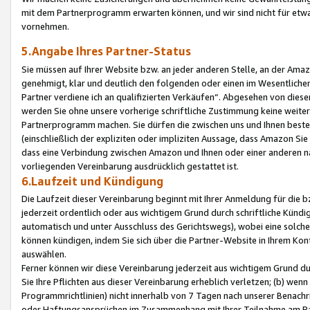
mit dem Partnerprogramm erwarten können, und wir sind nicht für etwa
vornehmen.
5.Angabe Ihres Partner-Status
Sie müssen auf Ihrer Website bzw. an jeder anderen Stelle, an der Am
genehmigt, klar und deutlich den folgenden oder einen im Wesentlichen
Partner verdiene ich an qualifizierten Verkäufen“. Abgesehen von die
werden Sie ohne unsere vorherige schriftliche Zustimmung keine weite
Partnerprogramm machen. Sie dürfen die zwischen uns und Ihnen best
(einschließlich der expliziten oder impliziten Aussage, dass Amazon Si
dass eine Verbindung zwischen Amazon und Ihnen oder einer anderen natü
vorliegenden Vereinbarung ausdrücklich gestattet ist.
6.Laufzeit und Kündigung
Die Laufzeit dieser Vereinbarung beginnt mit Ihrer Anmeldung für die 
jederzeit ordentlich oder aus wichtigem Grund durch schriftliche Kündi
automatisch und unter Ausschluss des Gerichtswegs), wobei eine solch
können kündigen, indem Sie sich über die Partner-Website in Ihrem Ko
auswählen.
Ferner können wir diese Vereinbarung jederzeit aus wichtigem Grund dur
Sie Ihre Pflichten aus dieser Vereinbarung erheblich verletzen; (b) wen
Programmrichtlinien) nicht innerhalb von 7 Tagen nach unserer Benachr
oder Haftungsansprüchen im Zusammenhang mit Ihrer Teilnahme am Pa