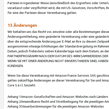
Parteien in irgendeiner Weise (einschließlich des Ergreifens oder Unt
veranlasst oder verpflichtet wird, die mit US-Gesetzen, Vorschriften,
für eine der Parteien dieser Vereinbarung gelten.
13.Änderungen
Wir behalten uns das Recht vor, einzelne oder alle Bestimmungen diese
Änderungsmitteilung, eine geänderte Vereinbarung oder eine geänderte 
über die entsprechende Änderung per E-Mail an Ihre zu diesem Zeitpun
ausgenommen etwaige Erhöhungen der Standardvergütung im Rahmen
Datum, jedoch frühestens sieben Kalendertage nach dem Datum, an de
PARTNERPROGRAMM NACH DEM DATUM DES WIRKSAMWERDENS DER Ä
WENN SIE MIT EINER ÄNDERUNG NICHT EINVERSTANDEN SIND, HABEN S
KÜNDIGEN.
Wenn Sie diese Vereinbarung mit Amazon France Services SAS geschlo
gelten zukünftige Änderungen an dieser Vereinbarung für Sie und Ama
Core S.à r.l. bezieht.
Anhang 1Amazon-Gesellschaften und Amazon-Websites nach Ländern
Anhang 2Anwendbares Recht und Streitbeilegung für die jeweiligen 
Anhang 3Steuerbestimmungen für die jeweiligen Amazon-Websites