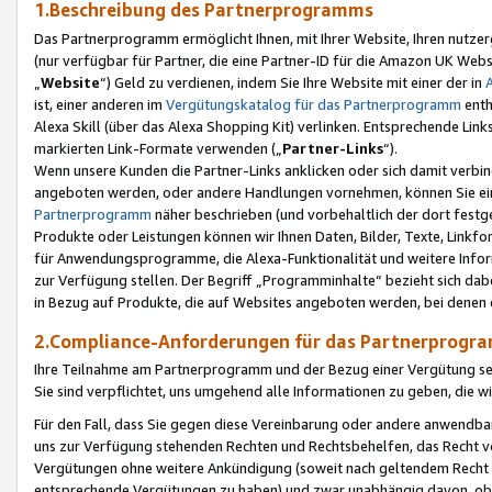
1.Beschreibung des Partnerprogramms
Das Partnerprogramm ermöglicht Ihnen, mit Ihrer Website, Ihren nutzer
(nur verfügbar für Partner, die eine Partner-ID für die Amazon UK We
„
Website
“) Geld zu verdienen, indem Sie Ihre Website mit einer der in
ist, einer anderen im
Vergütungskatalog für das Partnerprogramm
enth
Alexa Skill (über das Alexa Shopping Kit) verlinken. Entsprechende Lin
markierten Link-Formate verwenden („
Partner-Links
“).
Wenn unsere Kunden die Partner-Links anklicken oder sich damit verbi
angeboten werden, oder andere Handlungen vornehmen, können Sie eine
Partnerprogramm
näher beschrieben (und vorbehaltlich der dort festg
Produkte oder Leistungen können wir Ihnen Daten, Bilder, Texte, Linkfo
für Anwendungsprogramme, die Alexa-Funktionalität und weitere Inf
zur Verfügung stellen. Der Begriff „Programminhalte“ bezieht sich dabe
in Bezug auf Produkte, die auf Websites angeboten werden, bei denen 
2.Compliance-Anforderungen für das Partnerprog
Ihre Teilnahme am Partnerprogramm und der Bezug einer Vergütung setz
Sie sind verpflichtet, uns umgehend alle Informationen zu geben, die w
Für den Fall, dass Sie gegen diese Vereinbarung oder andere anwendba
uns zur Verfügung stehenden Rechten und Rechtsbehelfen, das Recht vo
Vergütungen ohne weitere Ankündigung (soweit nach geltendem Recht z
entsprechende Vergütungen zu haben) und zwar unabhängig davon, ob 