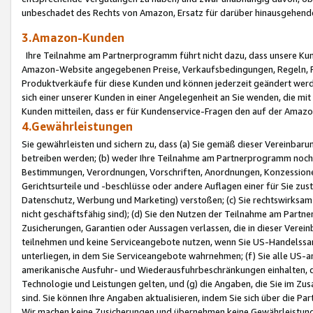
unbeschadet des Rechts von Amazon, Ersatz für darüber hinausgehen
3.Amazon-Kunden
Ihre Teilnahme am Partnerprogramm führt nicht dazu, dass unsere Kun
Amazon-Website angegebenen Preise, Verkaufsbedingungen, Regeln, Ri
Produktverkäufe für diese Kunden und können jederzeit geändert werde
sich einer unserer Kunden in einer Angelegenheit an Sie wenden, die 
Kunden mitteilen, dass er für Kundenservice-Fragen den auf der Ama
4.Gewährleistungen
Sie gewährleisten und sichern zu, dass (a) Sie gemäß dieser Vereinba
betreiben werden; (b) weder Ihre Teilnahme am Partnerprogramm noch d
Bestimmungen, Verordnungen, Vorschriften, Anordnungen, Konzessionen,
Gerichtsurteile und -beschlüsse oder andere Auflagen einer für Sie zu
Datenschutz, Werbung und Marketing) verstoßen; (c) Sie rechtswirksam 
nicht geschäftsfähig sind); (d) Sie den Nutzen der Teilnahme am Partne
Zusicherungen, Garantien oder Aussagen verlassen, die in dieser Verein
teilnehmen und keine Serviceangebote nutzen, wenn Sie US-Handelssa
unterliegen, in dem Sie Serviceangebote wahrnehmen; (f) Sie alle US
amerikanische Ausfuhr- und Wiederausfuhrbeschränkungen einhalten, 
Technologie und Leistungen gelten, und (g) die Angaben, die Sie im 
sind. Sie können Ihre Angaben aktualisieren, indem Sie sich über die 
Wir machen keine Zusicherungen und übernehmen keine Gewährleistun