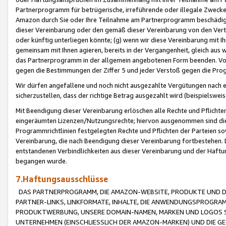
Partnerprogramm für betrügerische, irreführende oder illegale Zwecke
Amazon durch Sie oder Ihre Teilnahme am Partnerprogramm beschädig
dieser Vereinbarung oder den gemäß dieser Vereinbarung von den Vertr
oder künftig unterliegen könnte; (g) wenn wir diese Vereinbarung mit I
gemeinsam mit Ihnen agieren, bereits in der Vergangenheit, gleich aus
das Partnerprogramm in der allgemein angebotenen Form beenden. Vors
gegen die Bestimmungen der Ziffer 5 und jeder Verstoß gegen die Prog
Wir dürfen angefallene und noch nicht ausgezahlte Vergütungen nach 
sicherzustellen, dass der richtige Betrag ausgezahlt wird (beispielsw
Mit Beendigung dieser Vereinbarung erlöschen alle Rechte und Pflichte
eingeräumten Lizenzen/Nutzungsrechte; hiervon ausgenommen sind die in 
Programmrichtlinien festgelegten Rechte und Pflichten der Parteien sow
Vereinbarung, die nach Beendigung dieser Vereinbarung fortbestehen. D
entstandenen Verbindlichkeiten aus dieser Vereinbarung und der Haft
begangen wurde.
7.Haftungsausschlüsse
DAS PARTNERPROGRAMM, DIE AMAZON-WEBSITE, PRODUKTE UND DI
PARTNER-LINKS, LINKFORMATE, INHALTE, DIE ANWENDUNGSPROGR
PRODUKTWERBUNG, UNSERE DOMAIN-NAMEN, MARKEN UND LOGOS S
UNTERNEHMEN (EINSCHLIESSLICH DER AMAZON-MARKEN) UND DIE GE