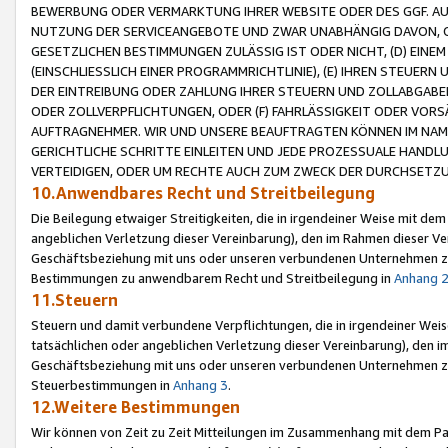
BEWERBUNG ODER VERMARKTUNG IHRER WEBSITE ODER DES GGF. AUF 
NUTZUNG DER SERVICEANGEBOTE UND ZWAR UNABHÄNGIG DAVON, O
GESETZLICHEN BESTIMMUNGEN ZULÄSSIG IST ODER NICHT, (D) EINE
(EINSCHLIESSLICH EINER PROGRAMMRICHTLINIE), (E) IHREN STEUER
DER EINTREIBUNG ODER ZAHLUNG IHRER STEUERN UND ZOLLABGAB
ODER ZOLLVERPFLICHTUNGEN, ODER (F) FAHRLÄSSIGKEIT ODER VORS
AUFTRAGNEHMER. WIR UND UNSERE BEAUFTRAGTEN KÖNNEN IM NAME
GERICHTLICHE SCHRITTE EINLEITEN UND JEDE PROZESSUALE HAND
VERTEIDIGEN, ODER UM RECHTE AUCH ZUM ZWECK DER DURCHSETZU
10.Anwendbares Recht und Streitbeilegung
Die Beilegung etwaiger Streitigkeiten, die in irgendeiner Weise mit de
angeblichen Verletzung dieser Vereinbarung), den im Rahmen dieser Ve
Geschäftsbeziehung mit uns oder unseren verbundenen Unternehmen zu
Bestimmungen zu anwendbarem Recht und Streitbeilegung in
Anhang 
11.Steuern
Steuern und damit verbundene Verpflichtungen, die in irgendeiner Wei
tatsächlichen oder angeblichen Verletzung dieser Vereinbarung), den 
Geschäftsbeziehung mit uns oder unseren verbundenen Unternehmen z
Steuerbestimmungen in
Anhang 3
.
12.Weitere Bestimmungen
Wir können von Zeit zu Zeit Mitteilungen im Zusammenhang mit dem Par