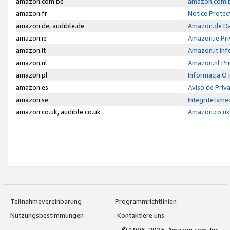
amazon.com.be
amazon.com.b
amazon.fr
Notice:Protec
amazon.de, audible.de
Amazon.de Da
amazon.ie
Amazon.ie Pri
amazon.it
Amazon.it Inf
amazon.nl
Amazon.nl Pri
amazon.pl
Informacja O
amazon.es
Aviso de Priv
amazon.se
Integritetsm
amazon.co.uk, audible.co.uk
Amazon.co.uk 
Teilnahmevereinbarung
Programmrichtlinien
Nutzungsbestimmungen
Kontaktiere uns