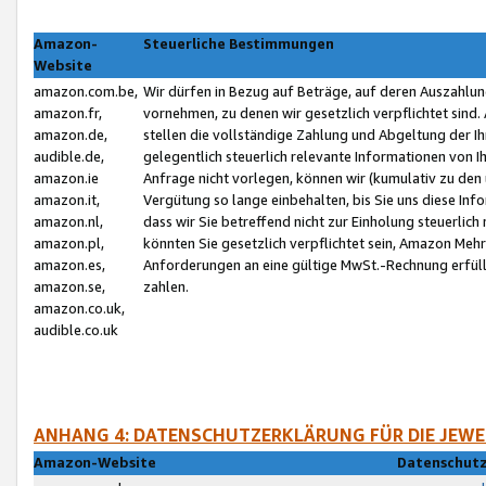
Amazon-
Steuerliche Bestimmungen
Website
amazon.com.be,
Wir dürfen in Bezug auf Beträge, auf deren Auszahlun
amazon.fr,
vornehmen, zu denen wir gesetzlich verpflichtet sind
amazon.de,
stellen die vollständige Zahlung und Abgeltung der 
audible.de,
gelegentlich steuerlich relevante Informationen von I
amazon.ie
Anfrage nicht vorlegen, können wir (kumulativ zu de
amazon.it,
Vergütung so lange einbehalten, bis Sie uns diese Inf
amazon.nl,
dass wir Sie betreffend nicht zur Einholung steuerlich 
amazon.pl,
könnten Sie gesetzlich verpflichtet sein, Amazon Meh
amazon.es,
Anforderungen an eine gültige MwSt.-Rechnung erfüllt
amazon.se,
zahlen.
amazon.co.uk,
audible.co.uk
ANHANG 4: DATENSCHUTZERKLÄRUNG FÜR DIE JEWE
Amazon-Website
Datenschutz