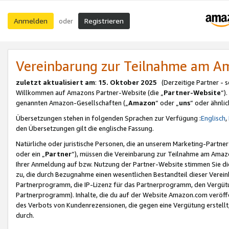
Anmelden
Registrieren
oder
Vereinbarung zur Teilnahme am 
zuletzt aktualisiert am
:
15. Oktober 2025
(Derzeitige Partner - 
Willkommen auf Amazons Partner-Website (die „
Partner-Website
“)
genannten Amazon-Gesellschaften („
Amazon
“ oder „
uns
“ oder ähnli
Übersetzungen stehen in folgenden Sprachen zur Verfügung :
Englisch
,
den Übersetzungen gilt die englische Fassung.
Natürliche oder juristische Personen, die an unserem Marketing-Partn
oder ein „
Partner
“), müssen die Vereinbarung zur Teilnahme am Ama
Ihrer Anmeldung auf bzw. Nutzung der Partner-Website stimmen Sie die
zu, die durch Bezugnahme einen wesentlichen Bestandteil dieser Verei
Partnerprogramm, die IP-Lizenz für das Partnerprogramm, den Vergütu
Partnerprogramm). Inhalte, die du auf der Website Amazon.com veröffe
des Verbots von Kundenrezensionen, die gegen eine Vergütung erstellt, 
durch.