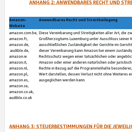
ANHANG 2: ANWENDBARES RECHT UND STRE
Amazon-
Anwendbares Recht und Streitbeilegung
Website
amazon.com.be,
Diese Vereinbarung und Streitigkeiten aller Art, die 
amazon.fr,
Großherzogtums Luxemburg unter Ausschluss seiner Kol
amazon.de,
ausschließlichen Zuständigkeit der Gerichte im Geri
audible.de,
dieser Vereinbarung kann Amazon bei einem zuständig
amazon.ie
Rechtsschutz wegen einer tatsächlichen oder angebli
amazon.it,
Amazon oder einer anderen natürlichen oder juristisc
amazon.nl,
Rechte in Bezug auf die Programminhalte besonderer,
amazon.pl,
Wert darstellen, dessen Verlust nicht ohne Weiteres e
amazon.es,
ausgeglichen werden kann.
amazon.se,
amazon.co.uk,
audible.co.uk
ANHANG 3: STEUERBESTIMMUNGEN FÜR DIE JEWEIL