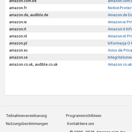
amazon.com.be
amazon.com.b
amazon.fr
Notice:Protec
amazon.de, audible.de
Amazon.de Da
amazon.ie
Amazon.ie Pri
amazon.it
Amazon.it Inf
amazon.nl
Amazon.nl Pri
amazon.pl
Informacja O
amazon.es
Aviso de Priv
amazon.se
Integritetsm
amazon.co.uk, audible.co.uk
Amazon.co.uk 
Teilnahmevereinbarung
Programmrichtlinien
Nutzungsbestimmungen
Kontaktiere uns