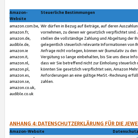
Amazon-
Steuerliche Bestimmungen
Website
amazon.com.be,
Wir dürfen in Bezug auf Beträge, auf deren Auszahlun
amazon.fr,
vornehmen, zu denen wir gesetzlich verpflichtet sind
amazon.de,
stellen die vollständige Zahlung und Abgeltung der 
audible.de,
gelegentlich steuerlich relevante Informationen von I
amazon.ie
Anfrage nicht vorlegen, können wir (kumulativ zu de
amazon.it,
Vergütung so lange einbehalten, bis Sie uns diese Inf
amazon.nl,
dass wir Sie betreffend nicht zur Einholung steuerlich 
amazon.pl,
könnten Sie gesetzlich verpflichtet sein, Amazon Meh
amazon.es,
Anforderungen an eine gültige MwSt.-Rechnung erfüllt
amazon.se,
zahlen.
amazon.co.uk,
audible.co.uk
ANHANG 4: DATENSCHUTZERKLÄRUNG FÜR DIE JEWE
Amazon-Website
Datenschutz