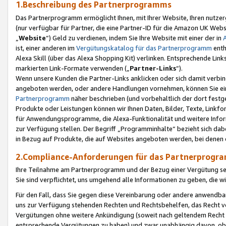
1.Beschreibung des Partnerprogramms
Das Partnerprogramm ermöglicht Ihnen, mit Ihrer Website, Ihren nutzer
(nur verfügbar für Partner, die eine Partner-ID für die Amazon UK We
„
Website
“) Geld zu verdienen, indem Sie Ihre Website mit einer der in
ist, einer anderen im
Vergütungskatalog für das Partnerprogramm
enth
Alexa Skill (über das Alexa Shopping Kit) verlinken. Entsprechende Lin
markierten Link-Formate verwenden („
Partner-Links
“).
Wenn unsere Kunden die Partner-Links anklicken oder sich damit verbi
angeboten werden, oder andere Handlungen vornehmen, können Sie eine
Partnerprogramm
näher beschrieben (und vorbehaltlich der dort festg
Produkte oder Leistungen können wir Ihnen Daten, Bilder, Texte, Linkfo
für Anwendungsprogramme, die Alexa-Funktionalität und weitere Inf
zur Verfügung stellen. Der Begriff „Programminhalte“ bezieht sich dabe
in Bezug auf Produkte, die auf Websites angeboten werden, bei denen 
2.Compliance-Anforderungen für das Partnerprog
Ihre Teilnahme am Partnerprogramm und der Bezug einer Vergütung setz
Sie sind verpflichtet, uns umgehend alle Informationen zu geben, die w
Für den Fall, dass Sie gegen diese Vereinbarung oder andere anwendba
uns zur Verfügung stehenden Rechten und Rechtsbehelfen, das Recht vo
Vergütungen ohne weitere Ankündigung (soweit nach geltendem Recht z
entsprechende Vergütungen zu haben) und zwar unabhängig davon, ob 