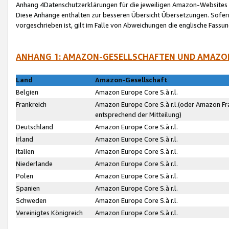
Anhang 4Datenschutzerklärungen für die jeweiligen Amazon-Websites
Diese Anhänge enthalten zur besseren Übersicht Übersetzungen. Sofe
vorgeschrieben ist, gilt im Falle von Abweichungen die englische Fass
ANHANG 1: AMAZON-GESELLSCHAFTEN UND AMAZO
Land
Amazon-Gesellschaft
Belgien
Amazon Europe Core S.à r.l.
Frankreich
Amazon Europe Core S.à r.l.(oder Amazon Fr
entsprechend der Mitteilung)
Deutschland
Amazon Europe Core S.à r.l.
Irland
Amazon Europe Core S.à r.l.
Italien
Amazon Europe Core S.à r.l.
Niederlande
Amazon Europe Core S.à r.l.
Polen
Amazon Europe Core S.à r.l.
Spanien
Amazon Europe Core S.à r.l.
Schweden
Amazon Europe Core S.à r.l.
Vereinigtes Königreich
Amazon Europe Core S.à r.l.