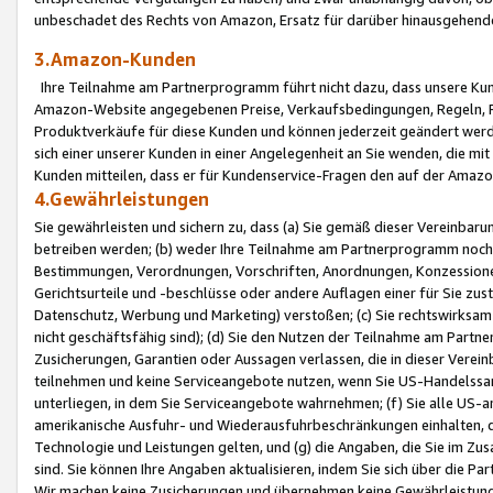
unbeschadet des Rechts von Amazon, Ersatz für darüber hinausgehen
3.Amazon-Kunden
Ihre Teilnahme am Partnerprogramm führt nicht dazu, dass unsere Kun
Amazon-Website angegebenen Preise, Verkaufsbedingungen, Regeln, Ri
Produktverkäufe für diese Kunden und können jederzeit geändert werde
sich einer unserer Kunden in einer Angelegenheit an Sie wenden, die 
Kunden mitteilen, dass er für Kundenservice-Fragen den auf der Ama
4.Gewährleistungen
Sie gewährleisten und sichern zu, dass (a) Sie gemäß dieser Vereinba
betreiben werden; (b) weder Ihre Teilnahme am Partnerprogramm noch d
Bestimmungen, Verordnungen, Vorschriften, Anordnungen, Konzessionen,
Gerichtsurteile und -beschlüsse oder andere Auflagen einer für Sie zu
Datenschutz, Werbung und Marketing) verstoßen; (c) Sie rechtswirksam 
nicht geschäftsfähig sind); (d) Sie den Nutzen der Teilnahme am Partne
Zusicherungen, Garantien oder Aussagen verlassen, die in dieser Verein
teilnehmen und keine Serviceangebote nutzen, wenn Sie US-Handelssa
unterliegen, in dem Sie Serviceangebote wahrnehmen; (f) Sie alle US
amerikanische Ausfuhr- und Wiederausfuhrbeschränkungen einhalten, 
Technologie und Leistungen gelten, und (g) die Angaben, die Sie im 
sind. Sie können Ihre Angaben aktualisieren, indem Sie sich über die 
Wir machen keine Zusicherungen und übernehmen keine Gewährleistun