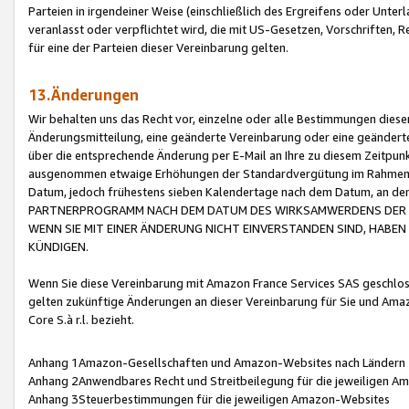
Parteien in irgendeiner Weise (einschließlich des Ergreifens oder Unt
veranlasst oder verpflichtet wird, die mit US-Gesetzen, Vorschriften,
für eine der Parteien dieser Vereinbarung gelten.
13.Änderungen
Wir behalten uns das Recht vor, einzelne oder alle Bestimmungen diese
Änderungsmitteilung, eine geänderte Vereinbarung oder eine geänderte 
über die entsprechende Änderung per E-Mail an Ihre zu diesem Zeitpun
ausgenommen etwaige Erhöhungen der Standardvergütung im Rahmen
Datum, jedoch frühestens sieben Kalendertage nach dem Datum, an de
PARTNERPROGRAMM NACH DEM DATUM DES WIRKSAMWERDENS DER Ä
WENN SIE MIT EINER ÄNDERUNG NICHT EINVERSTANDEN SIND, HABEN S
KÜNDIGEN.
Wenn Sie diese Vereinbarung mit Amazon France Services SAS geschlo
gelten zukünftige Änderungen an dieser Vereinbarung für Sie und Ama
Core S.à r.l. bezieht.
Anhang 1Amazon-Gesellschaften und Amazon-Websites nach Ländern
Anhang 2Anwendbares Recht und Streitbeilegung für die jeweiligen 
Anhang 3Steuerbestimmungen für die jeweiligen Amazon-Websites