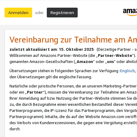
Anmelden
Registrieren
oder
Vereinbarung zur Teilnahme am 
zuletzt aktualisiert am
:
15. Oktober 2025
(Derzeitige Partner - 
Willkommen auf Amazons Partner-Website (die „
Partner-Website
“)
genannten Amazon-Gesellschaften („
Amazon
“ oder „
uns
“ oder ähnli
Übersetzungen stehen in folgenden Sprachen zur Verfügung :
Englisch
,
den Übersetzungen gilt die englische Fassung.
Natürliche oder juristische Personen, die an unserem Marketing-Partn
oder ein „
Partner
“), müssen die Vereinbarung zur Teilnahme am Ama
Ihrer Anmeldung auf bzw. Nutzung der Partner-Website stimmen Sie die
zu, die durch Bezugnahme einen wesentlichen Bestandteil dieser Verei
Partnerprogramm, die IP-Lizenz für das Partnerprogramm, den Vergütu
Partnerprogramm). Inhalte, die du auf der Website Amazon.com veröffe
des Verbots von Kundenrezensionen, die gegen eine Vergütung erstellt, 
durch.