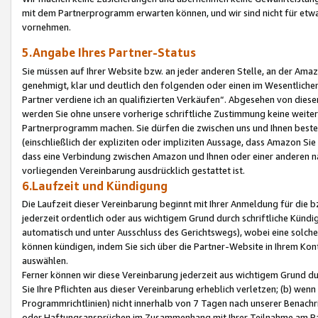
mit dem Partnerprogramm erwarten können, und wir sind nicht für etwa
vornehmen.
5.Angabe Ihres Partner-Status
Sie müssen auf Ihrer Website bzw. an jeder anderen Stelle, an der Am
genehmigt, klar und deutlich den folgenden oder einen im Wesentlichen
Partner verdiene ich an qualifizierten Verkäufen“. Abgesehen von die
werden Sie ohne unsere vorherige schriftliche Zustimmung keine weite
Partnerprogramm machen. Sie dürfen die zwischen uns und Ihnen best
(einschließlich der expliziten oder impliziten Aussage, dass Amazon Si
dass eine Verbindung zwischen Amazon und Ihnen oder einer anderen natü
vorliegenden Vereinbarung ausdrücklich gestattet ist.
6.Laufzeit und Kündigung
Die Laufzeit dieser Vereinbarung beginnt mit Ihrer Anmeldung für die 
jederzeit ordentlich oder aus wichtigem Grund durch schriftliche Kündi
automatisch und unter Ausschluss des Gerichtswegs), wobei eine solch
können kündigen, indem Sie sich über die Partner-Website in Ihrem Ko
auswählen.
Ferner können wir diese Vereinbarung jederzeit aus wichtigem Grund dur
Sie Ihre Pflichten aus dieser Vereinbarung erheblich verletzen; (b) wen
Programmrichtlinien) nicht innerhalb von 7 Tagen nach unserer Benachr
oder Haftungsansprüchen im Zusammenhang mit Ihrer Teilnahme am Pa