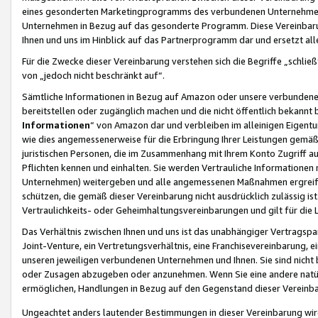
eines gesonderten Marketingprogramms des verbundenen Unternehmens
Unternehmen in Bezug auf das gesonderte Programm. Diese Vereinbarung
Ihnen und uns im Hinblick auf das Partnerprogramm dar und ersetzt al
Für die Zwecke dieser Vereinbarung verstehen sich die Begriffe „schließ
von „jedoch nicht beschränkt auf“.
Sämtliche Informationen in Bezug auf Amazon oder unsere verbunde
bereitstellen oder zugänglich machen und die nicht öffentlich bekannt bz
Informationen
“ von Amazon dar und verbleiben im alleinigen Eigent
wie dies angemessenerweise für die Erbringung Ihrer Leistungen gemäß d
juristischen Personen, die im Zusammenhang mit Ihrem Konto Zugriff au
Pflichten kennen und einhalten. Sie werden Vertrauliche Informationen 
Unternehmen) weitergeben und alle angemessenen Maßnahmen ergreifen
schützen, die gemäß dieser Vereinbarung nicht ausdrücklich zulässig is
Vertraulichkeits- oder Geheimhaltungsvereinbarungen und gilt für die
Das Verhältnis zwischen Ihnen und uns ist das unabhängiger Vertragspa
Joint-Venture, ein Vertretungsverhältnis, eine Franchisevereinbarung, 
unseren jeweiligen verbundenen Unternehmen und Ihnen. Sie sind ni
oder Zusagen abzugeben oder anzunehmen. Wenn Sie eine andere natürli
ermöglichen, Handlungen in Bezug auf den Gegenstand dieser Vereinbar
Ungeachtet anders lautender Bestimmungen in dieser Vereinbarung wird