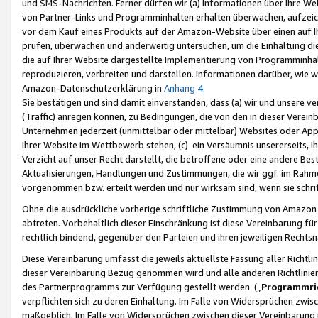
und SMS-Nachrichten. Ferner dürfen wir (a) Informationen über Ihre We
von Partner-Links und Programminhalten erhalten überwachen, aufzei
vor dem Kauf eines Produkts auf der Amazon-Website über einen auf Ih
prüfen, überwachen und anderweitig untersuchen, um die Einhaltung dies
die auf Ihrer Website dargestellte Implementierung von Programminhalt
reproduzieren, verbreiten und darstellen. Informationen darüber, wie w
Amazon-Datenschutzerklärung in
Anhang 4
.
Sie bestätigen und sind damit einverstanden, dass (a) wir und unsere 
(Traffic) anregen können, zu Bedingungen, die von den in dieser Vere
Unternehmen jederzeit (unmittelbar oder mittelbar) Websites oder Appl
Ihrer Website im Wettbewerb stehen, (c) ein Versäumnis unsererseits, I
Verzicht auf unser Recht darstellt, die betroffene oder eine andere B
Aktualisierungen, Handlungen und Zustimmungen, die wir ggf. im Rahme
vorgenommen bzw. erteilt werden und nur wirksam sind, wenn sie schri
Ohne die ausdrückliche vorherige schriftliche Zustimmung von Amazon
abtreten. Vorbehaltlich dieser Einschränkung ist diese Vereinbarung f
rechtlich bindend, gegenüber den Parteien und ihren jeweiligen Rech
Diese Vereinbarung umfasst die jeweils aktuellste Fassung aller Richtli
dieser Vereinbarung Bezug genommen wird und alle anderen Richtlinie
des Partnerprogramms zur Verfügung gestellt werden („
Programmric
verpflichten sich zu deren Einhaltung. Im Falle von Widersprüchen zwi
maßgeblich. Im Falle von Widersprüchen zwischen dieser Vereinbarun