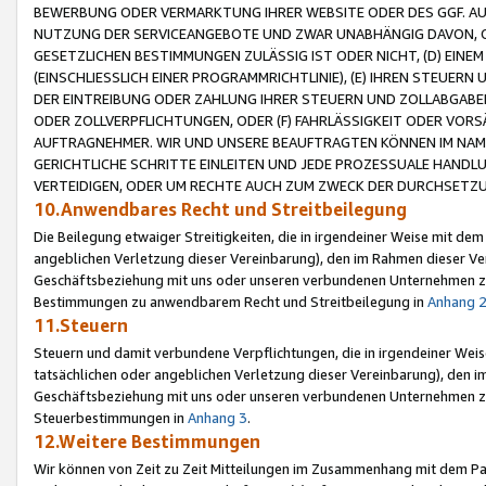
BEWERBUNG ODER VERMARKTUNG IHRER WEBSITE ODER DES GGF. AUF 
NUTZUNG DER SERVICEANGEBOTE UND ZWAR UNABHÄNGIG DAVON, O
GESETZLICHEN BESTIMMUNGEN ZULÄSSIG IST ODER NICHT, (D) EINE
(EINSCHLIESSLICH EINER PROGRAMMRICHTLINIE), (E) IHREN STEUER
DER EINTREIBUNG ODER ZAHLUNG IHRER STEUERN UND ZOLLABGAB
ODER ZOLLVERPFLICHTUNGEN, ODER (F) FAHRLÄSSIGKEIT ODER VORS
AUFTRAGNEHMER. WIR UND UNSERE BEAUFTRAGTEN KÖNNEN IM NAME
GERICHTLICHE SCHRITTE EINLEITEN UND JEDE PROZESSUALE HAND
VERTEIDIGEN, ODER UM RECHTE AUCH ZUM ZWECK DER DURCHSETZU
10.Anwendbares Recht und Streitbeilegung
Die Beilegung etwaiger Streitigkeiten, die in irgendeiner Weise mit de
angeblichen Verletzung dieser Vereinbarung), den im Rahmen dieser Ve
Geschäftsbeziehung mit uns oder unseren verbundenen Unternehmen zu
Bestimmungen zu anwendbarem Recht und Streitbeilegung in
Anhang 
11.Steuern
Steuern und damit verbundene Verpflichtungen, die in irgendeiner Wei
tatsächlichen oder angeblichen Verletzung dieser Vereinbarung), den 
Geschäftsbeziehung mit uns oder unseren verbundenen Unternehmen z
Steuerbestimmungen in
Anhang 3
.
12.Weitere Bestimmungen
Wir können von Zeit zu Zeit Mitteilungen im Zusammenhang mit dem Par