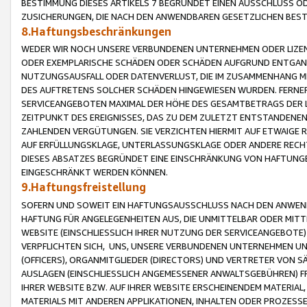
BESTIMMUNG DIESES ARTIKELS 7 BEGRÜNDET EINEN AUSSCHLUSS 
ZUSICHERUNGEN, DIE NACH DEN ANWENDBAREN GESETZLICHEN BE
8.Haftungsbeschränkungen
WEDER WIR NOCH UNSERE VERBUNDENEN UNTERNEHMEN ODER LIZEN
ODER EXEMPLARISCHE SCHÄDEN ODER SCHÄDEN AUFGRUND ENTGANG
NUTZUNGSAUSFALL ODER DATENVERLUST, DIE IM ZUSAMMENHANG MI
DES AUFTRETENS SOLCHER SCHÄDEN HINGEWIESEN WURDEN. FERN
SERVICEANGEBOTEN MAXIMAL DER HÖHE DES GESAMTBETRAGS DER 
ZEITPUNKT DES EREIGNISSES, DAS ZU DEM ZULETZT ENTSTANDENE
ZAHLENDEN VERGÜTUNGEN. SIE VERZICHTEN HIERMIT AUF ETWAIGE 
AUF ERFÜLLUNGSKLAGE, UNTERLASSUNGSKLAGE ODER ANDERE RECHT
DIESES ABSATZES BEGRÜNDET EINE EINSCHRÄNKUNG VON HAFTUNG
EINGESCHRÄNKT WERDEN KÖNNEN.
9.Haftungsfreistellung
SOFERN UND SOWEIT EIN HAFTUNGSAUSSCHLUSS NACH DEN ANWENDB
HAFTUNG FÜR ANGELEGENHEITEN AUS, DIE UNMITTELBAR ODER MITT
WEBSITE (EINSCHLIESSLICH IHRER NUTZUNG DER SERVICEANGEBOTE)
VERPFLICHTEN SICH, UNS, UNSERE VERBUNDENEN UNTERNEHMEN UN
(OFFICERS), ORGANMITGLIEDER (DIRECTORS) UND VERTRETER VON 
AUSLAGEN (EINSCHLIESSLICH ANGEMESSENER ANWALTSGEBÜHREN) FR
IHRER WEBSITE BZW. AUF IHRER WEBSITE ERSCHEINENDEM MATERIAL
MATERIALS MIT ANDEREN APPLIKATIONEN, INHALTEN ODER PROZESSE