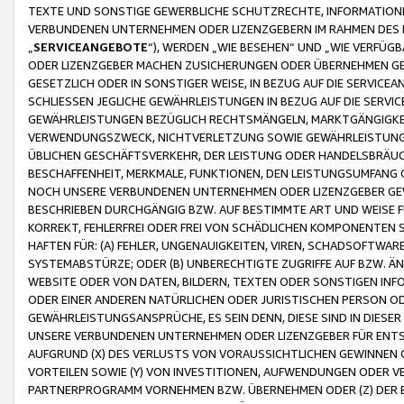
TEXTE UND SONSTIGE GEWERBLICHE SCHUTZRECHTE, INFORMATIONE
VERBUNDENEN UNTERNEHMEN ODER LIZENZGEBERN IM RAHMEN DES
„
SERVICEANGEBOTE
“), WERDEN „WIE BESEHEN“ UND „WIE VERFÜ
ODER LIZENZGEBER MACHEN ZUSICHERUNGEN ODER ÜBERNEHMEN GEW
GESETZLICH ODER IN SONSTIGER WEISE, IN BEZUG AUF DIE SERVI
SCHLIESSEN JEGLICHE GEWÄHRLEISTUNGEN IN BEZUG AUF DIE SERVI
GEWÄHRLEISTUNGEN BEZÜGLICH RECHTSMÄNGELN, MARKTGÄNGIGKEIT
VERWENDUNGSZWECK, NICHTVERLETZUNG SOWIE GEWÄHRLEISTUNGEN 
ÜBLICHEN GESCHÄFTSVERKEHR, DER LEISTUNG ODER HANDELSBRÄUCH
BESCHAFFENHEIT, MERKMALE, FUNKTIONEN, DEN LEISTUNGSUMFANG 
NOCH UNSERE VERBUNDENEN UNTERNEHMEN ODER LIZENZGEBER GEWÄ
BESCHRIEBEN DURCHGÄNGIG BZW. AUF BESTIMMTE ART UND WEISE
KORREKT, FEHLERFREI ODER FREI VON SCHÄDLICHEN KOMPONENTEN
HAFTEN FÜR: (A) FEHLER, UNGENAUIGKEITEN, VIREN, SCHADSOFTW
SYSTEMABSTÜRZE; ODER (B) UNBERECHTIGTE ZUGRIFFE AUF BZW. 
WEBSITE ODER VON DATEN, BILDERN, TEXTEN ODER SONSTIGEN INF
ODER EINER ANDEREN NATÜRLICHEN ODER JURISTISCHEN PERSON OD
GEWÄHRLEISTUNGSANSPRÜCHE, ES SEIN DENN, DIESE SIND IN DIES
UNSERE VERBUNDENEN UNTERNEHMEN ODER LIZENZGEBER FÜR EN
AUFGRUND (X) DES VERLUSTS VON VORAUSSICHTLICHEN GEWINNEN
VORTEILEN SOWIE (Y) VON INVESTITIONEN, AUFWENDUNGEN ODER VE
PARTNERPROGRAMM VORNEHMEN BZW. ÜBERNEHMEN ODER (Z) DER 