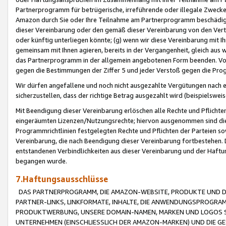
Partnerprogramm für betrügerische, irreführende oder illegale Zwecke
Amazon durch Sie oder Ihre Teilnahme am Partnerprogramm beschädig
dieser Vereinbarung oder den gemäß dieser Vereinbarung von den Vertr
oder künftig unterliegen könnte; (g) wenn wir diese Vereinbarung mit I
gemeinsam mit Ihnen agieren, bereits in der Vergangenheit, gleich aus
das Partnerprogramm in der allgemein angebotenen Form beenden. Vors
gegen die Bestimmungen der Ziffer 5 und jeder Verstoß gegen die Prog
Wir dürfen angefallene und noch nicht ausgezahlte Vergütungen nach 
sicherzustellen, dass der richtige Betrag ausgezahlt wird (beispielsw
Mit Beendigung dieser Vereinbarung erlöschen alle Rechte und Pflichte
eingeräumten Lizenzen/Nutzungsrechte; hiervon ausgenommen sind die in 
Programmrichtlinien festgelegten Rechte und Pflichten der Parteien sow
Vereinbarung, die nach Beendigung dieser Vereinbarung fortbestehen. D
entstandenen Verbindlichkeiten aus dieser Vereinbarung und der Haft
begangen wurde.
7.Haftungsausschlüsse
DAS PARTNERPROGRAMM, DIE AMAZON-WEBSITE, PRODUKTE UND DI
PARTNER-LINKS, LINKFORMATE, INHALTE, DIE ANWENDUNGSPROGR
PRODUKTWERBUNG, UNSERE DOMAIN-NAMEN, MARKEN UND LOGOS S
UNTERNEHMEN (EINSCHLIESSLICH DER AMAZON-MARKEN) UND DIE GE