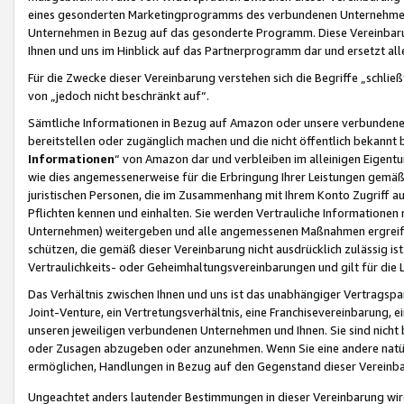
eines gesonderten Marketingprogramms des verbundenen Unternehmens
Unternehmen in Bezug auf das gesonderte Programm. Diese Vereinbarung
Ihnen und uns im Hinblick auf das Partnerprogramm dar und ersetzt al
Für die Zwecke dieser Vereinbarung verstehen sich die Begriffe „schließ
von „jedoch nicht beschränkt auf“.
Sämtliche Informationen in Bezug auf Amazon oder unsere verbunde
bereitstellen oder zugänglich machen und die nicht öffentlich bekannt bz
Informationen
“ von Amazon dar und verbleiben im alleinigen Eigent
wie dies angemessenerweise für die Erbringung Ihrer Leistungen gemäß d
juristischen Personen, die im Zusammenhang mit Ihrem Konto Zugriff au
Pflichten kennen und einhalten. Sie werden Vertrauliche Informationen 
Unternehmen) weitergeben und alle angemessenen Maßnahmen ergreifen
schützen, die gemäß dieser Vereinbarung nicht ausdrücklich zulässig is
Vertraulichkeits- oder Geheimhaltungsvereinbarungen und gilt für die
Das Verhältnis zwischen Ihnen und uns ist das unabhängiger Vertragspa
Joint-Venture, ein Vertretungsverhältnis, eine Franchisevereinbarung, 
unseren jeweiligen verbundenen Unternehmen und Ihnen. Sie sind ni
oder Zusagen abzugeben oder anzunehmen. Wenn Sie eine andere natürli
ermöglichen, Handlungen in Bezug auf den Gegenstand dieser Vereinbar
Ungeachtet anders lautender Bestimmungen in dieser Vereinbarung wird