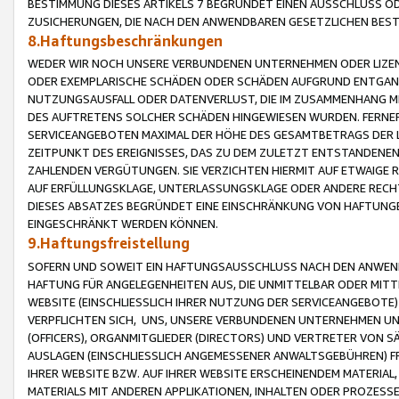
BESTIMMUNG DIESES ARTIKELS 7 BEGRÜNDET EINEN AUSSCHLUSS 
ZUSICHERUNGEN, DIE NACH DEN ANWENDBAREN GESETZLICHEN BE
8.Haftungsbeschränkungen
WEDER WIR NOCH UNSERE VERBUNDENEN UNTERNEHMEN ODER LIZEN
ODER EXEMPLARISCHE SCHÄDEN ODER SCHÄDEN AUFGRUND ENTGANG
NUTZUNGSAUSFALL ODER DATENVERLUST, DIE IM ZUSAMMENHANG MI
DES AUFTRETENS SOLCHER SCHÄDEN HINGEWIESEN WURDEN. FERN
SERVICEANGEBOTEN MAXIMAL DER HÖHE DES GESAMTBETRAGS DER 
ZEITPUNKT DES EREIGNISSES, DAS ZU DEM ZULETZT ENTSTANDENE
ZAHLENDEN VERGÜTUNGEN. SIE VERZICHTEN HIERMIT AUF ETWAIGE 
AUF ERFÜLLUNGSKLAGE, UNTERLASSUNGSKLAGE ODER ANDERE RECHT
DIESES ABSATZES BEGRÜNDET EINE EINSCHRÄNKUNG VON HAFTUNG
EINGESCHRÄNKT WERDEN KÖNNEN.
9.Haftungsfreistellung
SOFERN UND SOWEIT EIN HAFTUNGSAUSSCHLUSS NACH DEN ANWENDB
HAFTUNG FÜR ANGELEGENHEITEN AUS, DIE UNMITTELBAR ODER MITT
WEBSITE (EINSCHLIESSLICH IHRER NUTZUNG DER SERVICEANGEBOTE)
VERPFLICHTEN SICH, UNS, UNSERE VERBUNDENEN UNTERNEHMEN UN
(OFFICERS), ORGANMITGLIEDER (DIRECTORS) UND VERTRETER VON 
AUSLAGEN (EINSCHLIESSLICH ANGEMESSENER ANWALTSGEBÜHREN) FR
IHRER WEBSITE BZW. AUF IHRER WEBSITE ERSCHEINENDEM MATERIAL
MATERIALS MIT ANDEREN APPLIKATIONEN, INHALTEN ODER PROZESSE