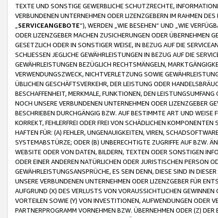
TEXTE UND SONSTIGE GEWERBLICHE SCHUTZRECHTE, INFORMATIONE
VERBUNDENEN UNTERNEHMEN ODER LIZENZGEBERN IM RAHMEN DES
„
SERVICEANGEBOTE
“), WERDEN „WIE BESEHEN“ UND „WIE VERFÜ
ODER LIZENZGEBER MACHEN ZUSICHERUNGEN ODER ÜBERNEHMEN GEW
GESETZLICH ODER IN SONSTIGER WEISE, IN BEZUG AUF DIE SERVI
SCHLIESSEN JEGLICHE GEWÄHRLEISTUNGEN IN BEZUG AUF DIE SERVI
GEWÄHRLEISTUNGEN BEZÜGLICH RECHTSMÄNGELN, MARKTGÄNGIGKEIT
VERWENDUNGSZWECK, NICHTVERLETZUNG SOWIE GEWÄHRLEISTUNGEN 
ÜBLICHEN GESCHÄFTSVERKEHR, DER LEISTUNG ODER HANDELSBRÄUCH
BESCHAFFENHEIT, MERKMALE, FUNKTIONEN, DEN LEISTUNGSUMFANG 
NOCH UNSERE VERBUNDENEN UNTERNEHMEN ODER LIZENZGEBER GEWÄ
BESCHRIEBEN DURCHGÄNGIG BZW. AUF BESTIMMTE ART UND WEISE
KORREKT, FEHLERFREI ODER FREI VON SCHÄDLICHEN KOMPONENTEN
HAFTEN FÜR: (A) FEHLER, UNGENAUIGKEITEN, VIREN, SCHADSOFTW
SYSTEMABSTÜRZE; ODER (B) UNBERECHTIGTE ZUGRIFFE AUF BZW. 
WEBSITE ODER VON DATEN, BILDERN, TEXTEN ODER SONSTIGEN INF
ODER EINER ANDEREN NATÜRLICHEN ODER JURISTISCHEN PERSON OD
GEWÄHRLEISTUNGSANSPRÜCHE, ES SEIN DENN, DIESE SIND IN DIES
UNSERE VERBUNDENEN UNTERNEHMEN ODER LIZENZGEBER FÜR EN
AUFGRUND (X) DES VERLUSTS VON VORAUSSICHTLICHEN GEWINNEN
VORTEILEN SOWIE (Y) VON INVESTITIONEN, AUFWENDUNGEN ODER VE
PARTNERPROGRAMM VORNEHMEN BZW. ÜBERNEHMEN ODER (Z) DER 