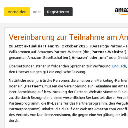
Anmelden
Registrieren
oder
Vereinbarung zur Teilnahme am 
zuletzt aktualisiert am
:
15. Oktober 2025
(Derzeitige Partner - 
Willkommen auf Amazons Partner-Website (die „
Partner-Website
“)
genannten Amazon-Gesellschaften („
Amazon
“ oder „
uns
“ oder ähnli
Übersetzungen stehen in folgenden Sprachen zur Verfügung :
Englisch
,
den Übersetzungen gilt die englische Fassung.
Natürliche oder juristische Personen, die an unserem Marketing-Partn
oder ein „
Partner
“), müssen die Vereinbarung zur Teilnahme am Ama
Ihrer Anmeldung auf bzw. Nutzung der Partner-Website stimmen Sie die
zu, die durch Bezugnahme einen wesentlichen Bestandteil dieser Verei
Partnerprogramm, die IP-Lizenz für das Partnerprogramm, den Vergütu
Partnerprogramm). Inhalte, die du auf der Website Amazon.com veröffe
des Verbots von Kundenrezensionen, die gegen eine Vergütung erstellt, 
durch.