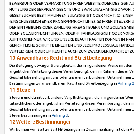
BEWERBUNG ODER VERMARKTUNG IHRER WEBSITE ODER DES GGF. AUF 
NUTZUNG DER SERVICEANGEBOTE UND ZWAR UNABHÄNGIG DAVON, O
GESETZLICHEN BESTIMMUNGEN ZULÄSSIG IST ODER NICHT, (D) EINE
(EINSCHLIESSLICH EINER PROGRAMMRICHTLINIE), (E) IHREN STEUER
DER EINTREIBUNG ODER ZAHLUNG IHRER STEUERN UND ZOLLABGAB
ODER ZOLLVERPFLICHTUNGEN, ODER (F) FAHRLÄSSIGKEIT ODER VORS
AUFTRAGNEHMER. WIR UND UNSERE BEAUFTRAGTEN KÖNNEN IM NAME
GERICHTLICHE SCHRITTE EINLEITEN UND JEDE PROZESSUALE HAND
VERTEIDIGEN, ODER UM RECHTE AUCH ZUM ZWECK DER DURCHSETZU
10.Anwendbares Recht und Streitbeilegung
Die Beilegung etwaiger Streitigkeiten, die in irgendeiner Weise mit de
angeblichen Verletzung dieser Vereinbarung), den im Rahmen dieser Ve
Geschäftsbeziehung mit uns oder unseren verbundenen Unternehmen zu
Bestimmungen zu anwendbarem Recht und Streitbeilegung in
Anhang 
11.Steuern
Steuern und damit verbundene Verpflichtungen, die in irgendeiner Wei
tatsächlichen oder angeblichen Verletzung dieser Vereinbarung), den 
Geschäftsbeziehung mit uns oder unseren verbundenen Unternehmen z
Steuerbestimmungen in
Anhang 3
.
12.Weitere Bestimmungen
Wir können von Zeit zu Zeit Mitteilungen im Zusammenhang mit dem Par