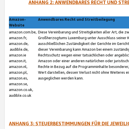
ANHANG 2: ANWENDBARES RECHT UND STRE
Amazon-
Anwendbares Recht und Streitbeilegung
Website
amazon.com.be,
Diese Vereinbarung und Streitigkeiten aller Art, die 
amazon.fr,
Großherzogtums Luxemburg unter Ausschluss seiner Kol
amazon.de,
ausschließlichen Zuständigkeit der Gerichte im Geri
audible.de,
dieser Vereinbarung kann Amazon bei einem zuständig
amazon.ie
Rechtsschutz wegen einer tatsächlichen oder angebli
amazon.it,
Amazon oder einer anderen natürlichen oder juristisc
amazon.nl,
Rechte in Bezug auf die Programminhalte besonderer,
amazon.pl,
Wert darstellen, dessen Verlust nicht ohne Weiteres e
amazon.es,
ausgeglichen werden kann.
amazon.se,
amazon.co.uk,
audible.co.uk
ANHANG 3: STEUERBESTIMMUNGEN FÜR DIE JEWEIL