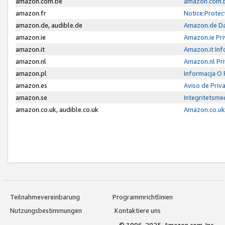
amazon.com.be
amazon.com.b
amazon.fr
Notice:Protec
amazon.de, audible.de
Amazon.de Da
amazon.ie
Amazon.ie Pri
amazon.it
Amazon.it Inf
amazon.nl
Amazon.nl Pri
amazon.pl
Informacja O
amazon.es
Aviso de Priv
amazon.se
Integritetsm
amazon.co.uk, audible.co.uk
Amazon.co.uk 
Teilnahmevereinbarung
Programmrichtlinien
Nutzungsbestimmungen
Kontaktiere uns