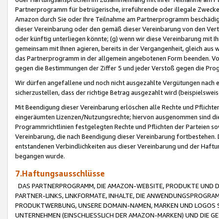
Partnerprogramm für betrügerische, irreführende oder illegale Zwecke
Amazon durch Sie oder Ihre Teilnahme am Partnerprogramm beschädig
dieser Vereinbarung oder den gemäß dieser Vereinbarung von den Vertr
oder künftig unterliegen könnte; (g) wenn wir diese Vereinbarung mit I
gemeinsam mit Ihnen agieren, bereits in der Vergangenheit, gleich aus
das Partnerprogramm in der allgemein angebotenen Form beenden. Vors
gegen die Bestimmungen der Ziffer 5 und jeder Verstoß gegen die Prog
Wir dürfen angefallene und noch nicht ausgezahlte Vergütungen nach 
sicherzustellen, dass der richtige Betrag ausgezahlt wird (beispielsw
Mit Beendigung dieser Vereinbarung erlöschen alle Rechte und Pflichte
eingeräumten Lizenzen/Nutzungsrechte; hiervon ausgenommen sind die in 
Programmrichtlinien festgelegten Rechte und Pflichten der Parteien sow
Vereinbarung, die nach Beendigung dieser Vereinbarung fortbestehen. D
entstandenen Verbindlichkeiten aus dieser Vereinbarung und der Haft
begangen wurde.
7.Haftungsausschlüsse
DAS PARTNERPROGRAMM, DIE AMAZON-WEBSITE, PRODUKTE UND DI
PARTNER-LINKS, LINKFORMATE, INHALTE, DIE ANWENDUNGSPROGR
PRODUKTWERBUNG, UNSERE DOMAIN-NAMEN, MARKEN UND LOGOS S
UNTERNEHMEN (EINSCHLIESSLICH DER AMAZON-MARKEN) UND DIE GE