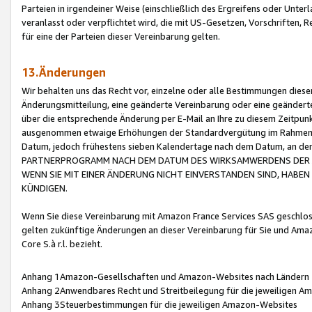
Parteien in irgendeiner Weise (einschließlich des Ergreifens oder Unt
veranlasst oder verpflichtet wird, die mit US-Gesetzen, Vorschriften,
für eine der Parteien dieser Vereinbarung gelten.
13.Änderungen
Wir behalten uns das Recht vor, einzelne oder alle Bestimmungen diese
Änderungsmitteilung, eine geänderte Vereinbarung oder eine geänderte 
über die entsprechende Änderung per E-Mail an Ihre zu diesem Zeitpun
ausgenommen etwaige Erhöhungen der Standardvergütung im Rahmen
Datum, jedoch frühestens sieben Kalendertage nach dem Datum, an de
PARTNERPROGRAMM NACH DEM DATUM DES WIRKSAMWERDENS DER Ä
WENN SIE MIT EINER ÄNDERUNG NICHT EINVERSTANDEN SIND, HABEN S
KÜNDIGEN.
Wenn Sie diese Vereinbarung mit Amazon France Services SAS geschlo
gelten zukünftige Änderungen an dieser Vereinbarung für Sie und Ama
Core S.à r.l. bezieht.
Anhang 1Amazon-Gesellschaften und Amazon-Websites nach Ländern
Anhang 2Anwendbares Recht und Streitbeilegung für die jeweiligen 
Anhang 3Steuerbestimmungen für die jeweiligen Amazon-Websites