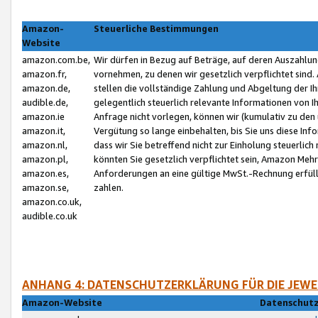
Amazon-
Steuerliche Bestimmungen
Website
amazon.com.be,
Wir dürfen in Bezug auf Beträge, auf deren Auszahlun
amazon.fr,
vornehmen, zu denen wir gesetzlich verpflichtet sind
amazon.de,
stellen die vollständige Zahlung und Abgeltung der 
audible.de,
gelegentlich steuerlich relevante Informationen von I
amazon.ie
Anfrage nicht vorlegen, können wir (kumulativ zu de
amazon.it,
Vergütung so lange einbehalten, bis Sie uns diese Inf
amazon.nl,
dass wir Sie betreffend nicht zur Einholung steuerlich 
amazon.pl,
könnten Sie gesetzlich verpflichtet sein, Amazon Meh
amazon.es,
Anforderungen an eine gültige MwSt.-Rechnung erfüllt
amazon.se,
zahlen.
amazon.co.uk,
audible.co.uk
ANHANG 4: DATENSCHUTZERKLÄRUNG FÜR DIE JEWE
Amazon-Website
Datenschutz