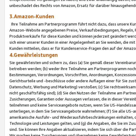
unbeschadet des Rechts von Amazon, Ersatz für darüber hinausgehen
3.Amazon-Kunden
Ihre Teilnahme am Partnerprogramm führt nicht dazu, dass unsere Kun
Amazon-Website angegebenen Preise, Verkaufsbedingungen, Regeln, Ri
Produktverkäufe für diese Kunden und können jederzeit geändert werde
sich einer unserer Kunden in einer Angelegenheit an Sie wenden, die 
Kunden mitteilen, dass er für Kundenservice-Fragen den auf der Ama
4.Gewährleistungen
Sie gewährleisten und sichern zu, dass (a) Sie gemäß dieser Vereinba
betreiben werden; (b) weder Ihre Teilnahme am Partnerprogramm noch d
Bestimmungen, Verordnungen, Vorschriften, Anordnungen, Konzessionen,
Gerichtsurteile und -beschlüsse oder andere Auflagen einer für Sie zu
Datenschutz, Werbung und Marketing) verstoßen; (c) Sie rechtswirksam 
nicht geschäftsfähig sind); (d) Sie den Nutzen der Teilnahme am Partne
Zusicherungen, Garantien oder Aussagen verlassen, die in dieser Verein
teilnehmen und keine Serviceangebote nutzen, wenn Sie US-Handelssa
unterliegen, in dem Sie Serviceangebote wahrnehmen; (f) Sie alle US
amerikanische Ausfuhr- und Wiederausfuhrbeschränkungen einhalten, 
Technologie und Leistungen gelten, und (g) die Angaben, die Sie im 
sind. Sie können Ihre Angaben aktualisieren, indem Sie sich über die 
Wir machen keine Zusicherungen und übernehmen keine Gewährleistun