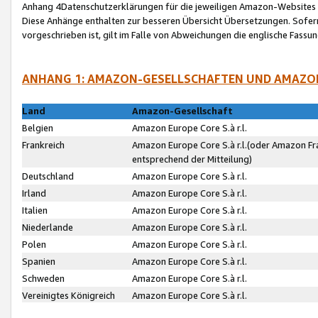
Anhang 4Datenschutzerklärungen für die jeweiligen Amazon-Websites
Diese Anhänge enthalten zur besseren Übersicht Übersetzungen. Sofe
vorgeschrieben ist, gilt im Falle von Abweichungen die englische Fass
ANHANG 1: AMAZON-GESELLSCHAFTEN UND AMAZO
Land
Amazon-Gesellschaft
Belgien
Amazon Europe Core S.à r.l.
Frankreich
Amazon Europe Core S.à r.l.(oder Amazon Fr
entsprechend der Mitteilung)
Deutschland
Amazon Europe Core S.à r.l.
Irland
Amazon Europe Core S.à r.l.
Italien
Amazon Europe Core S.à r.l.
Niederlande
Amazon Europe Core S.à r.l.
Polen
Amazon Europe Core S.à r.l.
Spanien
Amazon Europe Core S.à r.l.
Schweden
Amazon Europe Core S.à r.l.
Vereinigtes Königreich
Amazon Europe Core S.à r.l.