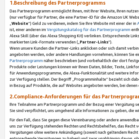
1.Beschreibung des Partnerprogramms
Das Partnerprogramm ermöglicht Ihnen, mit Ihrer Website, Ihren nutzer
(nur verfügbar für Partner, die eine Partner-ID für die Amazon UK We
„
Website
“) Geld zu verdienen, indem Sie Ihre Website mit einer der in
ist, einer anderen im
Vergütungskatalog für das Partnerprogramm
enth
Alexa Skill (über das Alexa Shopping Kit) verlinken. Entsprechende Lin
markierten Link-Formate verwenden („
Partner-Links
“).
Wenn unsere Kunden die Partner-Links anklicken oder sich damit verbi
angeboten werden, oder andere Handlungen vornehmen, können Sie eine
Partnerprogramm
näher beschrieben (und vorbehaltlich der dort festg
Produkte oder Leistungen können wir Ihnen Daten, Bilder, Texte, Linkfo
für Anwendungsprogramme, die Alexa-Funktionalität und weitere Inf
zur Verfügung stellen. Der Begriff „Programminhalte“ bezieht sich dabe
in Bezug auf Produkte, die auf Websites angeboten werden, bei denen 
2.Compliance-Anforderungen für das Partnerprog
Ihre Teilnahme am Partnerprogramm und der Bezug einer Vergütung setz
Sie sind verpflichtet, uns umgehend alle Informationen zu geben, die w
Für den Fall, dass Sie gegen diese Vereinbarung oder andere anwendba
uns zur Verfügung stehenden Rechten und Rechtsbehelfen, das Recht vo
Vergütungen ohne weitere Ankündigung (soweit nach geltendem Recht z
entsprechende Vergütungen zu haben) und zwar unabhängig davon, ob 