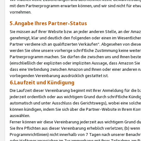
mit dem Partnerprogramm erwarten können, und wir sind nicht für etwa
vornehmen.
5.Angabe Ihres Partner-Status
Sie müssen auf Ihrer Website bzw. an jeder anderen Stelle, an der Am
genehmigt, klar und deutlich den folgenden oder einen im Wesentlichen
Partner verdiene ich an qualifizierten Verkäufen“. Abgesehen von die
werden Sie ohne unsere vorherige schriftliche Zustimmung keine weite
Partnerprogramm machen. Sie dürfen die zwischen uns und Ihnen best
(einschließlich der expliziten oder impliziten Aussage, dass Amazon Si
dass eine Verbindung zwischen Amazon und Ihnen oder einer anderen natü
vorliegenden Vereinbarung ausdrücklich gestattet ist.
6.Laufzeit und Kündigung
Die Laufzeit dieser Vereinbarung beginnt mit Ihrer Anmeldung für die 
jederzeit ordentlich oder aus wichtigem Grund durch schriftliche Kündi
automatisch und unter Ausschluss des Gerichtswegs), wobei eine solch
können kündigen, indem Sie sich über die Partner-Website in Ihrem Ko
auswählen.
Ferner können wir diese Vereinbarung jederzeit aus wichtigem Grund dur
Sie Ihre Pflichten aus dieser Vereinbarung erheblich verletzen; (b) wen
Programmrichtlinien) nicht innerhalb von 7 Tagen nach unserer Benachr
oder Haftungsansprüchen im Zusammenhang mit Ihrer Teilnahme am Pa