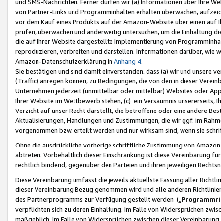
und SMS-Nachrichten. Ferner dürfen wir (a) Informationen über Ihre We
von Partner-Links und Programminhalten erhalten überwachen, aufzei
vor dem Kauf eines Produkts auf der Amazon-Website über einen auf Ih
prüfen, überwachen und anderweitig untersuchen, um die Einhaltung dies
die auf Ihrer Website dargestellte Implementierung von Programminhalt
reproduzieren, verbreiten und darstellen. Informationen darüber, wie w
Amazon-Datenschutzerklärung in
Anhang 4
.
Sie bestätigen und sind damit einverstanden, dass (a) wir und unsere 
(Traffic) anregen können, zu Bedingungen, die von den in dieser Vere
Unternehmen jederzeit (unmittelbar oder mittelbar) Websites oder Appl
Ihrer Website im Wettbewerb stehen, (c) ein Versäumnis unsererseits, I
Verzicht auf unser Recht darstellt, die betroffene oder eine andere B
Aktualisierungen, Handlungen und Zustimmungen, die wir ggf. im Rahme
vorgenommen bzw. erteilt werden und nur wirksam sind, wenn sie schri
Ohne die ausdrückliche vorherige schriftliche Zustimmung von Amazon
abtreten. Vorbehaltlich dieser Einschränkung ist diese Vereinbarung f
rechtlich bindend, gegenüber den Parteien und ihren jeweiligen Rech
Diese Vereinbarung umfasst die jeweils aktuellste Fassung aller Richtli
dieser Vereinbarung Bezug genommen wird und alle anderen Richtlinie
des Partnerprogramms zur Verfügung gestellt werden („
Programmric
verpflichten sich zu deren Einhaltung. Im Falle von Widersprüchen zwi
maßgeblich. Im Falle von Widersprüchen zwischen dieser Vereinbarun