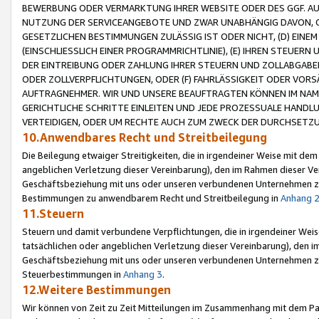
BEWERBUNG ODER VERMARKTUNG IHRER WEBSITE ODER DES GGF. AUF 
NUTZUNG DER SERVICEANGEBOTE UND ZWAR UNABHÄNGIG DAVON, O
GESETZLICHEN BESTIMMUNGEN ZULÄSSIG IST ODER NICHT, (D) EINE
(EINSCHLIESSLICH EINER PROGRAMMRICHTLINIE), (E) IHREN STEUER
DER EINTREIBUNG ODER ZAHLUNG IHRER STEUERN UND ZOLLABGAB
ODER ZOLLVERPFLICHTUNGEN, ODER (F) FAHRLÄSSIGKEIT ODER VORS
AUFTRAGNEHMER. WIR UND UNSERE BEAUFTRAGTEN KÖNNEN IM NAME
GERICHTLICHE SCHRITTE EINLEITEN UND JEDE PROZESSUALE HAND
VERTEIDIGEN, ODER UM RECHTE AUCH ZUM ZWECK DER DURCHSETZU
10.Anwendbares Recht und Streitbeilegung
Die Beilegung etwaiger Streitigkeiten, die in irgendeiner Weise mit de
angeblichen Verletzung dieser Vereinbarung), den im Rahmen dieser Ve
Geschäftsbeziehung mit uns oder unseren verbundenen Unternehmen zu
Bestimmungen zu anwendbarem Recht und Streitbeilegung in
Anhang 
11.Steuern
Steuern und damit verbundene Verpflichtungen, die in irgendeiner Wei
tatsächlichen oder angeblichen Verletzung dieser Vereinbarung), den 
Geschäftsbeziehung mit uns oder unseren verbundenen Unternehmen z
Steuerbestimmungen in
Anhang 3
.
12.Weitere Bestimmungen
Wir können von Zeit zu Zeit Mitteilungen im Zusammenhang mit dem Par