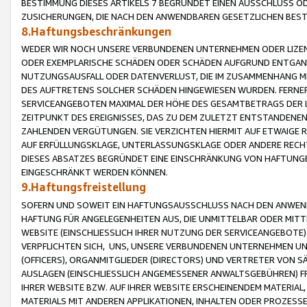
BESTIMMUNG DIESES ARTIKELS 7 BEGRÜNDET EINEN AUSSCHLUSS 
ZUSICHERUNGEN, DIE NACH DEN ANWENDBAREN GESETZLICHEN BE
8.Haftungsbeschränkungen
WEDER WIR NOCH UNSERE VERBUNDENEN UNTERNEHMEN ODER LIZEN
ODER EXEMPLARISCHE SCHÄDEN ODER SCHÄDEN AUFGRUND ENTGANG
NUTZUNGSAUSFALL ODER DATENVERLUST, DIE IM ZUSAMMENHANG MI
DES AUFTRETENS SOLCHER SCHÄDEN HINGEWIESEN WURDEN. FERN
SERVICEANGEBOTEN MAXIMAL DER HÖHE DES GESAMTBETRAGS DER 
ZEITPUNKT DES EREIGNISSES, DAS ZU DEM ZULETZT ENTSTANDENE
ZAHLENDEN VERGÜTUNGEN. SIE VERZICHTEN HIERMIT AUF ETWAIGE 
AUF ERFÜLLUNGSKLAGE, UNTERLASSUNGSKLAGE ODER ANDERE RECHT
DIESES ABSATZES BEGRÜNDET EINE EINSCHRÄNKUNG VON HAFTUNG
EINGESCHRÄNKT WERDEN KÖNNEN.
9.Haftungsfreistellung
SOFERN UND SOWEIT EIN HAFTUNGSAUSSCHLUSS NACH DEN ANWENDB
HAFTUNG FÜR ANGELEGENHEITEN AUS, DIE UNMITTELBAR ODER MITT
WEBSITE (EINSCHLIESSLICH IHRER NUTZUNG DER SERVICEANGEBOTE)
VERPFLICHTEN SICH, UNS, UNSERE VERBUNDENEN UNTERNEHMEN UN
(OFFICERS), ORGANMITGLIEDER (DIRECTORS) UND VERTRETER VON 
AUSLAGEN (EINSCHLIESSLICH ANGEMESSENER ANWALTSGEBÜHREN) FR
IHRER WEBSITE BZW. AUF IHRER WEBSITE ERSCHEINENDEM MATERIAL
MATERIALS MIT ANDEREN APPLIKATIONEN, INHALTEN ODER PROZESSE