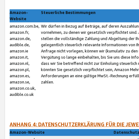
Amazon-
Steuerliche Bestimmungen
Website
amazon.com.be,
Wir dürfen in Bezug auf Beträge, auf deren Auszahlun
amazon.fr,
vornehmen, zu denen wir gesetzlich verpflichtet sind
amazon.de,
stellen die vollständige Zahlung und Abgeltung der 
audible.de,
gelegentlich steuerlich relevante Informationen von I
amazon.ie
Anfrage nicht vorlegen, können wir (kumulativ zu de
amazon.it,
Vergütung so lange einbehalten, bis Sie uns diese Inf
amazon.nl,
dass wir Sie betreffend nicht zur Einholung steuerlich 
amazon.pl,
könnten Sie gesetzlich verpflichtet sein, Amazon Meh
amazon.es,
Anforderungen an eine gültige MwSt.-Rechnung erfüllt
amazon.se,
zahlen.
amazon.co.uk,
audible.co.uk
ANHANG 4: DATENSCHUTZERKLÄRUNG FÜR DIE JEWE
Amazon-Website
Datenschutz