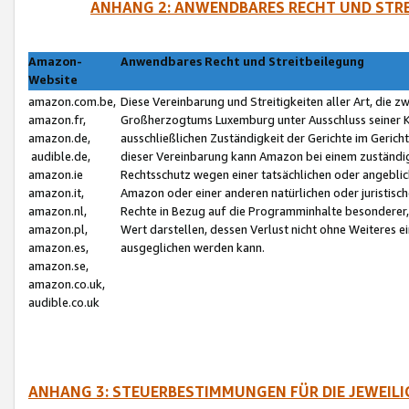
ANHANG 2: ANWENDBARES RECHT UND STRE
Amazon-
Anwendbares Recht und Streitbeilegung
Website
amazon.com.be,
Diese Vereinbarung und Streitigkeiten aller Art, die 
amazon.fr,
Großherzogtums Luxemburg unter Ausschluss seiner Kol
amazon.de,
ausschließlichen Zuständigkeit der Gerichte im Geri
audible.de,
dieser Vereinbarung kann Amazon bei einem zuständig
amazon.ie
Rechtsschutz wegen einer tatsächlichen oder angebli
amazon.it,
Amazon oder einer anderen natürlichen oder juristisc
amazon.nl,
Rechte in Bezug auf die Programminhalte besonderer,
amazon.pl,
Wert darstellen, dessen Verlust nicht ohne Weiteres e
amazon.es,
ausgeglichen werden kann.
amazon.se,
amazon.co.uk,
audible.co.uk
ANHANG 3: STEUERBESTIMMUNGEN FÜR DIE JEWEIL