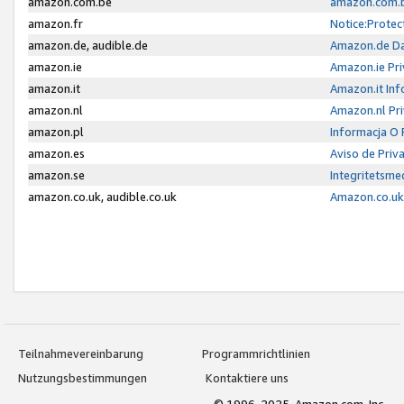
amazon.com.be
amazon.com.b
amazon.fr
Notice:Protec
amazon.de, audible.de
Amazon.de Da
amazon.ie
Amazon.ie Pri
amazon.it
Amazon.it Inf
amazon.nl
Amazon.nl Pri
amazon.pl
Informacja O
amazon.es
Aviso de Priv
amazon.se
Integritetsm
amazon.co.uk, audible.co.uk
Amazon.co.uk 
Teilnahmevereinbarung
Programmrichtlinien
Nutzungsbestimmungen
Kontaktiere uns