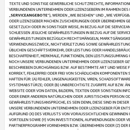
TEXTE UND SONSTIGE GEWERBLICHE SCHUTZRECHTE, INFORMATIONE
VERBUNDENEN UNTERNEHMEN ODER LIZENZGEBERN IM RAHMEN DES
„
SERVICEANGEBOTE
“), WERDEN „WIE BESEHEN“ UND „WIE VERFÜ
ODER LIZENZGEBER MACHEN ZUSICHERUNGEN ODER ÜBERNEHMEN GEW
GESETZLICH ODER IN SONSTIGER WEISE, IN BEZUG AUF DIE SERVI
SCHLIESSEN JEGLICHE GEWÄHRLEISTUNGEN IN BEZUG AUF DIE SERVI
GEWÄHRLEISTUNGEN BEZÜGLICH RECHTSMÄNGELN, MARKTGÄNGIGKEIT
VERWENDUNGSZWECK, NICHTVERLETZUNG SOWIE GEWÄHRLEISTUNGEN 
ÜBLICHEN GESCHÄFTSVERKEHR, DER LEISTUNG ODER HANDELSBRÄUCH
BESCHAFFENHEIT, MERKMALE, FUNKTIONEN, DEN LEISTUNGSUMFANG 
NOCH UNSERE VERBUNDENEN UNTERNEHMEN ODER LIZENZGEBER GEWÄ
BESCHRIEBEN DURCHGÄNGIG BZW. AUF BESTIMMTE ART UND WEISE
KORREKT, FEHLERFREI ODER FREI VON SCHÄDLICHEN KOMPONENTEN
HAFTEN FÜR: (A) FEHLER, UNGENAUIGKEITEN, VIREN, SCHADSOFTW
SYSTEMABSTÜRZE; ODER (B) UNBERECHTIGTE ZUGRIFFE AUF BZW. 
WEBSITE ODER VON DATEN, BILDERN, TEXTEN ODER SONSTIGEN INF
ODER EINER ANDEREN NATÜRLICHEN ODER JURISTISCHEN PERSON OD
GEWÄHRLEISTUNGSANSPRÜCHE, ES SEIN DENN, DIESE SIND IN DIES
UNSERE VERBUNDENEN UNTERNEHMEN ODER LIZENZGEBER FÜR EN
AUFGRUND (X) DES VERLUSTS VON VORAUSSICHTLICHEN GEWINNEN
VORTEILEN SOWIE (Y) VON INVESTITIONEN, AUFWENDUNGEN ODER VE
PARTNERPROGRAMM VORNEHMEN BZW. ÜBERNEHMEN ODER (Z) DER 