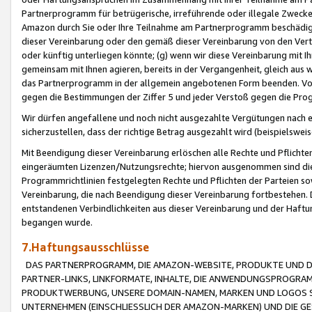
Partnerprogramm für betrügerische, irreführende oder illegale Zwecke
Amazon durch Sie oder Ihre Teilnahme am Partnerprogramm beschädig
dieser Vereinbarung oder den gemäß dieser Vereinbarung von den Vertr
oder künftig unterliegen könnte; (g) wenn wir diese Vereinbarung mit I
gemeinsam mit Ihnen agieren, bereits in der Vergangenheit, gleich aus
das Partnerprogramm in der allgemein angebotenen Form beenden. Vors
gegen die Bestimmungen der Ziffer 5 und jeder Verstoß gegen die Prog
Wir dürfen angefallene und noch nicht ausgezahlte Vergütungen nach 
sicherzustellen, dass der richtige Betrag ausgezahlt wird (beispielsw
Mit Beendigung dieser Vereinbarung erlöschen alle Rechte und Pflichte
eingeräumten Lizenzen/Nutzungsrechte; hiervon ausgenommen sind die in 
Programmrichtlinien festgelegten Rechte und Pflichten der Parteien sow
Vereinbarung, die nach Beendigung dieser Vereinbarung fortbestehen. D
entstandenen Verbindlichkeiten aus dieser Vereinbarung und der Haft
begangen wurde.
7.Haftungsausschlüsse
DAS PARTNERPROGRAMM, DIE AMAZON-WEBSITE, PRODUKTE UND DI
PARTNER-LINKS, LINKFORMATE, INHALTE, DIE ANWENDUNGSPROGR
PRODUKTWERBUNG, UNSERE DOMAIN-NAMEN, MARKEN UND LOGOS S
UNTERNEHMEN (EINSCHLIESSLICH DER AMAZON-MARKEN) UND DIE GE