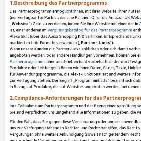
1.Beschreibung des Partnerprogramms
Das Partnerprogramm ermöglicht Ihnen, mit Ihrer Website, Ihren nutzer
(nur verfügbar für Partner, die eine Partner-ID für die Amazon UK We
„
Website
“) Geld zu verdienen, indem Sie Ihre Website mit einer der in
ist, einer anderen im
Vergütungskatalog für das Partnerprogramm
enth
Alexa Skill (über das Alexa Shopping Kit) verlinken. Entsprechende Lin
markierten Link-Formate verwenden („
Partner-Links
“).
Wenn unsere Kunden die Partner-Links anklicken oder sich damit verbi
angeboten werden, oder andere Handlungen vornehmen, können Sie eine
Partnerprogramm
näher beschrieben (und vorbehaltlich der dort festg
Produkte oder Leistungen können wir Ihnen Daten, Bilder, Texte, Linkfo
für Anwendungsprogramme, die Alexa-Funktionalität und weitere Inf
zur Verfügung stellen. Der Begriff „Programminhalte“ bezieht sich dabe
in Bezug auf Produkte, die auf Websites angeboten werden, bei denen 
2.Compliance-Anforderungen für das Partnerprog
Ihre Teilnahme am Partnerprogramm und der Bezug einer Vergütung setz
Sie sind verpflichtet, uns umgehend alle Informationen zu geben, die w
Für den Fall, dass Sie gegen diese Vereinbarung oder andere anwendba
uns zur Verfügung stehenden Rechten und Rechtsbehelfen, das Recht vo
Vergütungen ohne weitere Ankündigung (soweit nach geltendem Recht z
entsprechende Vergütungen zu haben) und zwar unabhängig davon, ob 