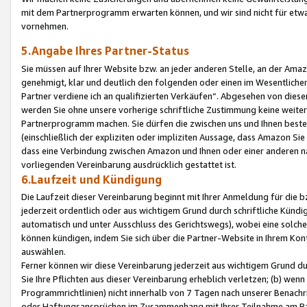
mit dem Partnerprogramm erwarten können, und wir sind nicht für etwa
vornehmen.
5.Angabe Ihres Partner-Status
Sie müssen auf Ihrer Website bzw. an jeder anderen Stelle, an der Am
genehmigt, klar und deutlich den folgenden oder einen im Wesentlichen
Partner verdiene ich an qualifizierten Verkäufen“. Abgesehen von die
werden Sie ohne unsere vorherige schriftliche Zustimmung keine weite
Partnerprogramm machen. Sie dürfen die zwischen uns und Ihnen best
(einschließlich der expliziten oder impliziten Aussage, dass Amazon Si
dass eine Verbindung zwischen Amazon und Ihnen oder einer anderen natü
vorliegenden Vereinbarung ausdrücklich gestattet ist.
6.Laufzeit und Kündigung
Die Laufzeit dieser Vereinbarung beginnt mit Ihrer Anmeldung für die 
jederzeit ordentlich oder aus wichtigem Grund durch schriftliche Kündi
automatisch und unter Ausschluss des Gerichtswegs), wobei eine solch
können kündigen, indem Sie sich über die Partner-Website in Ihrem Ko
auswählen.
Ferner können wir diese Vereinbarung jederzeit aus wichtigem Grund dur
Sie Ihre Pflichten aus dieser Vereinbarung erheblich verletzen; (b) wen
Programmrichtlinien) nicht innerhalb von 7 Tagen nach unserer Benachr
oder Haftungsansprüchen im Zusammenhang mit Ihrer Teilnahme am Pa