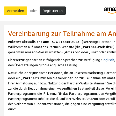
Anmelden
Registrieren
oder
Vereinbarung zur Teilnahme am 
zuletzt aktualisiert am
:
15. Oktober 2025
(Derzeitige Partner - 
Willkommen auf Amazons Partner-Website (die „
Partner-Website
“)
genannten Amazon-Gesellschaften („
Amazon
“ oder „
uns
“ oder ähnli
Übersetzungen stehen in folgenden Sprachen zur Verfügung :
Englisch
,
den Übersetzungen gilt die englische Fassung.
Natürliche oder juristische Personen, die an unserem Marketing-Partn
oder ein „
Partner
“), müssen die Vereinbarung zur Teilnahme am Ama
Ihrer Anmeldung auf bzw. Nutzung der Partner-Website stimmen Sie die
zu, die durch Bezugnahme einen wesentlichen Bestandteil dieser Verei
Partnerprogramm, die IP-Lizenz für das Partnerprogramm, den Vergütu
Partnerprogramm). Inhalte, die du auf der Website Amazon.com veröffe
des Verbots von Kundenrezensionen, die gegen eine Vergütung erstellt, 
durch.