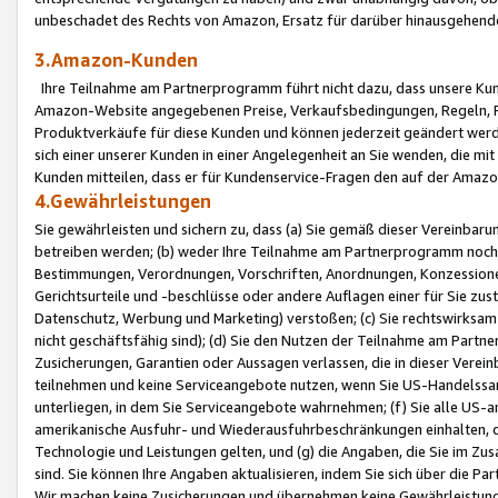
unbeschadet des Rechts von Amazon, Ersatz für darüber hinausgehen
3.Amazon-Kunden
Ihre Teilnahme am Partnerprogramm führt nicht dazu, dass unsere Kun
Amazon-Website angegebenen Preise, Verkaufsbedingungen, Regeln, Ri
Produktverkäufe für diese Kunden und können jederzeit geändert werde
sich einer unserer Kunden in einer Angelegenheit an Sie wenden, die 
Kunden mitteilen, dass er für Kundenservice-Fragen den auf der Ama
4.Gewährleistungen
Sie gewährleisten und sichern zu, dass (a) Sie gemäß dieser Vereinba
betreiben werden; (b) weder Ihre Teilnahme am Partnerprogramm noch d
Bestimmungen, Verordnungen, Vorschriften, Anordnungen, Konzessionen,
Gerichtsurteile und -beschlüsse oder andere Auflagen einer für Sie zu
Datenschutz, Werbung und Marketing) verstoßen; (c) Sie rechtswirksam 
nicht geschäftsfähig sind); (d) Sie den Nutzen der Teilnahme am Partne
Zusicherungen, Garantien oder Aussagen verlassen, die in dieser Verein
teilnehmen und keine Serviceangebote nutzen, wenn Sie US-Handelssa
unterliegen, in dem Sie Serviceangebote wahrnehmen; (f) Sie alle US
amerikanische Ausfuhr- und Wiederausfuhrbeschränkungen einhalten, 
Technologie und Leistungen gelten, und (g) die Angaben, die Sie im 
sind. Sie können Ihre Angaben aktualisieren, indem Sie sich über die 
Wir machen keine Zusicherungen und übernehmen keine Gewährleistun