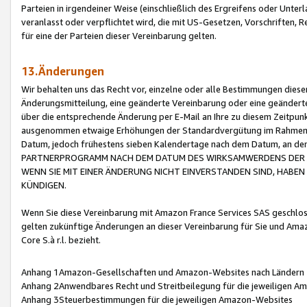
Parteien in irgendeiner Weise (einschließlich des Ergreifens oder Unt
veranlasst oder verpflichtet wird, die mit US-Gesetzen, Vorschriften,
für eine der Parteien dieser Vereinbarung gelten.
13.Änderungen
Wir behalten uns das Recht vor, einzelne oder alle Bestimmungen diese
Änderungsmitteilung, eine geänderte Vereinbarung oder eine geänderte 
über die entsprechende Änderung per E-Mail an Ihre zu diesem Zeitpun
ausgenommen etwaige Erhöhungen der Standardvergütung im Rahmen
Datum, jedoch frühestens sieben Kalendertage nach dem Datum, an de
PARTNERPROGRAMM NACH DEM DATUM DES WIRKSAMWERDENS DER Ä
WENN SIE MIT EINER ÄNDERUNG NICHT EINVERSTANDEN SIND, HABEN S
KÜNDIGEN.
Wenn Sie diese Vereinbarung mit Amazon France Services SAS geschlo
gelten zukünftige Änderungen an dieser Vereinbarung für Sie und Ama
Core S.à r.l. bezieht.
Anhang 1Amazon-Gesellschaften und Amazon-Websites nach Ländern
Anhang 2Anwendbares Recht und Streitbeilegung für die jeweiligen 
Anhang 3Steuerbestimmungen für die jeweiligen Amazon-Websites