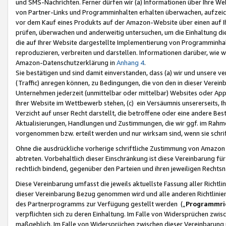
und SMS-Nachrichten. Ferner dürfen wir (a) Informationen über Ihre We
von Partner-Links und Programminhalten erhalten überwachen, aufzei
vor dem Kauf eines Produkts auf der Amazon-Website über einen auf Ih
prüfen, überwachen und anderweitig untersuchen, um die Einhaltung dies
die auf Ihrer Website dargestellte Implementierung von Programminhalt
reproduzieren, verbreiten und darstellen. Informationen darüber, wie w
Amazon-Datenschutzerklärung in
Anhang 4
.
Sie bestätigen und sind damit einverstanden, dass (a) wir und unsere 
(Traffic) anregen können, zu Bedingungen, die von den in dieser Vere
Unternehmen jederzeit (unmittelbar oder mittelbar) Websites oder Appl
Ihrer Website im Wettbewerb stehen, (c) ein Versäumnis unsererseits, I
Verzicht auf unser Recht darstellt, die betroffene oder eine andere B
Aktualisierungen, Handlungen und Zustimmungen, die wir ggf. im Rahme
vorgenommen bzw. erteilt werden und nur wirksam sind, wenn sie schri
Ohne die ausdrückliche vorherige schriftliche Zustimmung von Amazon
abtreten. Vorbehaltlich dieser Einschränkung ist diese Vereinbarung f
rechtlich bindend, gegenüber den Parteien und ihren jeweiligen Rech
Diese Vereinbarung umfasst die jeweils aktuellste Fassung aller Richtli
dieser Vereinbarung Bezug genommen wird und alle anderen Richtlinie
des Partnerprogramms zur Verfügung gestellt werden („
Programmric
verpflichten sich zu deren Einhaltung. Im Falle von Widersprüchen zwi
maßgeblich. Im Falle von Widersprüchen zwischen dieser Vereinbarun