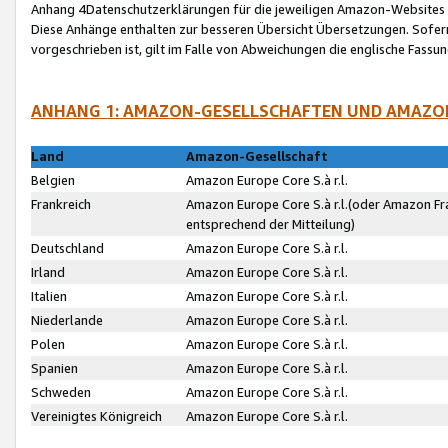
Anhang 4Datenschutzerklärungen für die jeweiligen Amazon-Websites
Diese Anhänge enthalten zur besseren Übersicht Übersetzungen. Sofe
vorgeschrieben ist, gilt im Falle von Abweichungen die englische Fass
ANHANG 1: AMAZON-GESELLSCHAFTEN UND AMAZO
Land
Amazon-Gesellschaft
Belgien
Amazon Europe Core S.à r.l.
Frankreich
Amazon Europe Core S.à r.l.(oder Amazon Fr
entsprechend der Mitteilung)
Deutschland
Amazon Europe Core S.à r.l.
Irland
Amazon Europe Core S.à r.l.
Italien
Amazon Europe Core S.à r.l.
Niederlande
Amazon Europe Core S.à r.l.
Polen
Amazon Europe Core S.à r.l.
Spanien
Amazon Europe Core S.à r.l.
Schweden
Amazon Europe Core S.à r.l.
Vereinigtes Königreich
Amazon Europe Core S.à r.l.