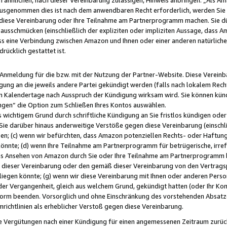
usgenommen dies ist nach dem anwendbaren Recht erforderlich, werden Sie 
f diese Vereinbarung oder Ihre Teilnahme am Partnerprogramm machen. Sie d
usschmücken (einschließlich der expliziten oder impliziten Aussage, dass A
 eine Verbindung zwischen Amazon und Ihnen oder einer anderen natürlichen 
rücklich gestattet ist.
r Anmeldung für die bzw. mit der Nutzung der Partner-Website. Diese Vereinb
gung an die jeweils andere Partei gekündigt werden (falls nach lokalem Rech
n Kalendertage nach Ausspruch der Kündigung wirksam wird. Sie können kündi
ngen“ die Option zum Schließen Ihres Kontos auswählen.
 wichtigem Grund durch schriftliche Kündigung an Sie fristlos kündigen oder I
 Sie darüber hinaus anderweitige Verstöße gegen diese Vereinbarung (einschli
ben; (c) wenn wir befürchten, dass Amazon potenziellen Rechts- oder Haftu
nnte; (d) wenn Ihre Teilnahme am Partnerprogramm für betrügerische, irref
das Ansehen von Amazon durch Sie oder Ihre Teilnahme am Partnerprogramm b
ieser Vereinbarung oder den gemäß dieser Vereinbarung von den Vertragspa
liegen könnte; (g) wenn wir diese Vereinbarung mit Ihnen oder anderen Perso
 der Vergangenheit, gleich aus welchem Grund, gekündigt hatten (oder Ihr Ko
rm beenden. Vorsorglich und ohne Einschränkung des vorstehenden Absatzes
richtlinien als erheblicher Verstoß gegen diese Vereinbarung.
e Vergütungen nach einer Kündigung für einen angemessenen Zeitraum zurückb