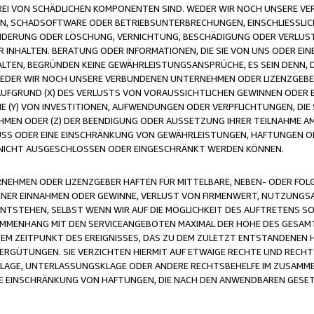
FREI VON SCHÄDLICHEN KOMPONENTEN SIND. WEDER WIR NOCH UNSERE 
VIREN, SCHADSOFTWARE ODER BETRIEBSUNTERBRECHUNGEN, EINSCHLIESSL
ÄNDERUNG ODER LÖSCHUNG, VERNICHTUNG, BESCHÄDIGUNG ODER VERLUST 
INHALTEN. BERATUNG ODER INFORMATIONEN, DIE SIE VON UNS ODER EIN
LTEN, BEGRÜNDEN KEINE GEWÄHRLEISTUNGSANSPRÜCHE, ES SEIN DENN, DI
WEDER WIR NOCH UNSERE VERBUNDENEN UNTERNEHMEN ODER LIZENZGEBE
FGRUND (X) DES VERLUSTS VON VORAUSSICHTLICHEN GEWINNEN ODER 
 (Y) VON INVESTITIONEN, AUFWENDUNGEN ODER VERPFLICHTUNGEN, DIE 
EN ODER (Z) DER BEENDIGUNG ODER AUSSETZUNG IHRER TEILNAHME A
LUSS ODER EINE EINSCHRÄNKUNG VON GEWÄHRLEISTUNGEN, HAFTUNGEN O
NICHT AUSGESCHLOSSEN ODER EINGESCHRÄNKT WERDEN KÖNNEN.
EHMEN ODER LIZENZGEBER HAFTEN FÜR MITTELBARE, NEBEN- ODER FOL
R EINNAHMEN ODER GEWINNE, VERLUST VON FIRMENWERT, NUTZUNGSAU
TSTEHEN, SELBST WENN WIR AUF DIE MÖGLICHKEIT DES AUFTRETENS S
MENHANG MIT DEN SERVICEANGEBOTEN MAXIMAL DER HÖHE DES GESAMT
M ZEITPUNKT DES EREIGNISSES, DAS ZU DEM ZULETZT ENTSTANDENEN 
ERGÜTUNGEN. SIE VERZICHTEN HIERMIT AUF ETWAIGE RECHTE UND RECHT
KLAGE, UNTERLASSUNGSKLAGE ODER ANDERE RECHTSBEHELFE IM ZUSAMME
NE EINSCHRÄNKUNG VON HAFTUNGEN, DIE NACH DEN ANWENDBAREN GESE