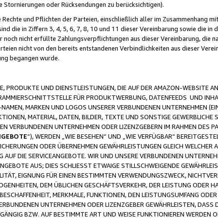
ge Stornierungen oder Rücksendungen zu berücksichtigen).
 Rechte und Pflichten der Parteien, einschließlich aller im Zusammenhang m
 die in Ziffern 3, 4, 5, 6, 7, 8, 10 und 11 dieser Vereinbarung sowie die in
er noch nicht erfüllte Zahlungsverpflichtungen aus dieser Vereinbarung, die
arteien nicht von den bereits entstandenen Verbindlichkeiten aus dieser Ver
gung begangen wurde.
 PRODUKTE UND DIENSTLEISTUNGEN, DIE AUF DER AMAZON-WEBSITE AN
GRAMMIERSCHNITTSTELLE FÜR PRODUKTWERBUNG, DATENFEEDS UND INH
-NAMEN, MARKEN UND LOGOS UNSERER VERBUNDENEN UNTERNEHMEN (EIN
IONEN, MATERIAL, DATEN, BILDER, TEXTE UND SONSTIGE GEWERBLICHE 
EREN VERBUNDENEN UNTERNEHMEN ODER LIZENZGEBERN IM RAHMEN DES 
NGEBOTE
“), WERDEN „WIE BESEHEN“ UND „WIE VERFÜGBAR“ BEREITGEST
CHERUNGEN ODER ÜBERNEHMEN GEWÄHRLEISTUNGEN GLEICH WELCHER AR
ZUG AUF DIE SERVICEANGEBOTE. WIR UND UNSERE VERBUNDENEN UNTERNEH
ANGEBOTE AUS; DIES SCHLIESST ETWAIGE STILLSCHWEIGENDE GEWÄHRLE
LITÄT, EIGNUNG FÜR EINEN BESTIMMTEN VERWENDUNGSZWECK, NICHTVER
OGENHEITEN, DEM ÜBLICHEN GESCHÄFTSVERKEHR, DER LEISTUNG ODER H
 BESCHAFFENHEIT, MERKMALE, FUNKTIONEN, DEN LEISTUNGSUMFANG ODER
VERBUNDENEN UNTERNEHMEN ODER LIZENZGEBER GEWÄHRLEISTEN, DASS D
HGÄNGIG BZW. AUF BESTIMMTE ART UND WEISE FUNKTIONIEREN WERDEN 