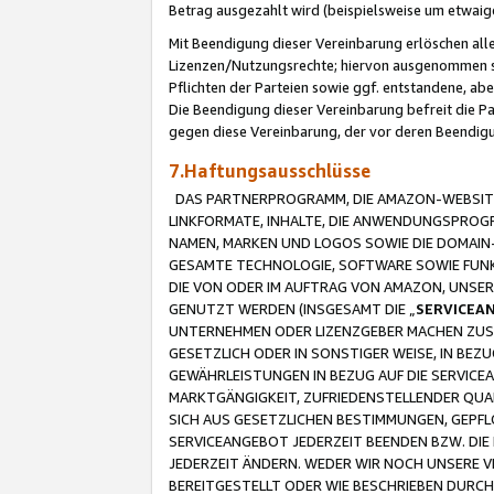
Betrag ausgezahlt wird (beispielsweise um etwai
Mit Beendigung dieser Vereinbarung erlöschen alle
Lizenzen/Nutzungsrechte; hiervon ausgenommen sind
Pflichten der Parteien sowie ggf. entstandene, ab
Die Beendigung dieser Vereinbarung befreit die P
gegen diese Vereinbarung, der vor deren Beendi
7.Haftungsausschlüsse
DAS PARTNERPROGRAMM, DIE AMAZON-WEBSITE,
LINKFORMATE, INHALTE, DIE ANWENDUNGSPRO
NAMEN, MARKEN UND LOGOS SOWIE DIE DOMAIN
GESAMTE TECHNOLOGIE, SOFTWARE SOWIE FUNKT
DIE VON ODER IM AUFTRAG VON AMAZON, UNS
GENUTZT WERDEN (INSGESAMT DIE „
SERVICEA
UNTERNEHMEN ODER LIZENZGEBER MACHEN ZUSI
GESETZLICH ODER IN SONSTIGER WEISE, IN BE
GEWÄHRLEISTUNGEN IN BEZUG AUF DIE SERVICE
MARKTGÄNGIGKEIT, ZUFRIEDENSTELLENDER QUA
SICH AUS GESETZLICHEN BESTIMMUNGEN, GEPFL
SERVICEANGEBOT JEDERZEIT BEENDEN BZW. DIE
JEDERZEIT ÄNDERN. WEDER WIR NOCH UNSERE 
BEREITGESTELLT ODER WIE BESCHRIEBEN DURC