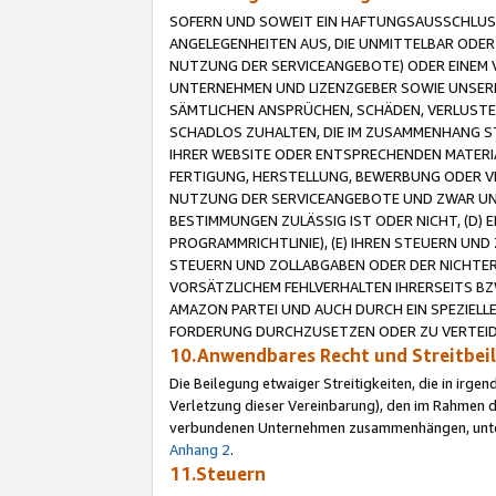
SOFERN UND SOWEIT EIN HAFTUNGSAUSSCHLUSS
ANGELEGENHEITEN AUS, DIE UNMITTELBAR ODER 
NUTZUNG DER SERVICEANGEBOTE) ODER EINEM V
UNTERNEHMEN UND LIZENZGEBER SOWIE UNSERE 
SÄMTLICHEN ANSPRÜCHEN, SCHÄDEN, VERLUSTE
SCHADLOS ZUHALTEN, DIE IM ZUSAMMENHANG STE
IHRER WEBSITE ODER ENTSPRECHENDEN MATERIA
FERTIGUNG, HERSTELLUNG, BEWERBUNG ODER VE
NUTZUNG DER SERVICEANGEBOTE UND ZWAR UN
BESTIMMUNGEN ZULÄSSIG IST ODER NICHT, (D) 
PROGRAMMRICHTLINIE), (E) IHREN STEUERN UN
STEUERN UND ZOLLABGABEN ODER DER NICHTER
VORSÄTZLICHEM FEHLVERHALTEN IHRERSEITS BZ
AMAZON PARTEI UND AUCH DURCH EIN SPEZIELL
FORDERUNG DURCHZUSETZEN ODER ZU VERTEIDI
10.Anwendbares Recht und Streitbe
Die Beilegung etwaiger Streitigkeiten, die in irg
Verletzung dieser Vereinbarung), den im Rahmen d
verbundenen Unternehmen zusammenhängen, unterl
Anhang 2
.
11.Steuern