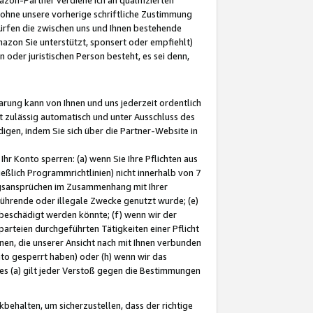
ohne unsere vorherige schriftliche Zustimmung
ürfen die zwischen uns und Ihnen bestehende
mazon Sie unterstützt, sponsert oder empfiehlt)
oder juristischen Person besteht, es sei denn,
arung kann von Ihnen und uns jederzeit ordentlich
t zulässig automatisch und unter Ausschluss des
gen, indem Sie sich über die Partner-Website in
hr Konto sperren: (a) wenn Sie Ihre Pflichten aus
eßlich Programmrichtlinien) nicht innerhalb von 7
ngsansprüchen im Zusammenhang mit Ihrer
ührende oder illegale Zwecke genutzt wurde; (e)
eschädigt werden könnte; (f) wenn wir der
rteien durchgeführten Tätigkeiten einer Pflicht
nen, die unserer Ansicht nach mit Ihnen verbunden
nto gesperrt haben) oder (h) wenn wir das
 (a) gilt jeder Verstoß gegen die Bestimmungen
ehalten, um sicherzustellen, dass der richtige