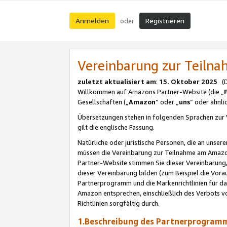
Anmelden
Registrieren
oder
Vereinbarung zur Teil
zuletzt aktualisiert am
:
15. Oktober 2025
(De
Willkommen auf Amazons Partner-Website (die „
Gesellschaften („
Amazon
“ oder „
uns
“ oder ähnl
Übersetzungen stehen in folgenden Sprachen zur 
gilt die englische Fassung.
Natürliche oder juristische Personen, die an uns
müssen die Vereinbarung zur Teilnahme am Amaz
Partner-Website stimmen Sie dieser Vereinbarung,
dieser Vereinbarung bilden (zum Beispiel die Vo
Partnerprogramm und die Markenrichtlinien für da
Amazon entsprechen, einschließlich des Verbots vo
Richtlinien sorgfältig durch.
1.Beschreibung des Partnerprogra