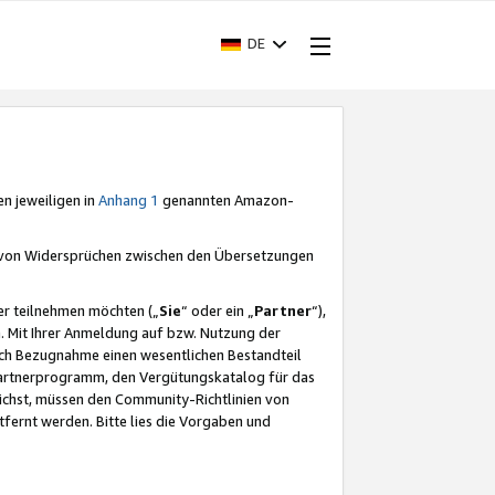
DE
en jeweiligen in
Anhang 1
genannten Amazon-
e von Widersprüchen zwischen den Übersetzungen
er teilnehmen möchten („
Sie
“ oder ein „
Partner
“),
. Mit Ihrer Anmeldung auf bzw. Nutzung der
durch Bezugnahme einen wesentlichen Bestandteil
 Partnerprogramm, den Vergütungskatalog für das
ichst, müssen den Community-Richtlinien von
fernt werden. Bitte lies die Vorgaben und