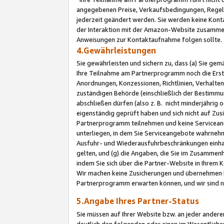
angegebenen Preise, Verkaufsbedingungen, Regeln
jederzeit geändert werden. Sie werden keine Konta
der Interaktion mit der Amazon-Website zusamme
Anweisungen zur Kontaktaufnahme folgen sollte.
4.Gewährleistungen
Sie gewährleisten und sichern zu, dass (a) Sie g
Ihre Teilnahme am Partnerprogramm noch die Erst
Anordnungen, Konzessionen, Richtlinien, Verhalten
zuständigen Behörde (einschließlich der Bestimmu
abschließen dürfen (also z. B. nicht minderjährig
eigenständig geprüft haben und sich nicht auf Zusi
Partnerprogramm teilnehmen und keine Servicean
unterliegen, in dem Sie Serviceangebote wahrneh
Ausfuhr- und Wiederausfuhrbeschränkungen einhal
gelten, und (g) die Angaben, die Sie im Zusammen
indem Sie sich über die Partner-Website in Ihrem
Wir machen keine Zusicherungen und übernehmen 
Partnerprogramm erwarten können, und wir sind n
5.Angabe Ihres Partner-Status
Sie müssen auf Ihrer Website bzw. an jeder ander
deutlich den folgenden oder einen im Wesentlichen