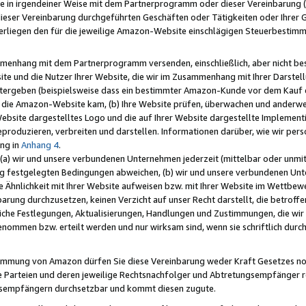
e in irgendeiner Weise mit dem Partnerprogramm oder dieser Vereinbarung (ei
ieser Vereinbarung durchgeführten Geschäften oder Tätigkeiten oder Ihrer 
liegen den für die jeweilige Amazon-Website einschlägigen Steuerbestim
mmenhang mit dem Partnerprogramm versenden, einschließlich, aber nicht be
site und die Nutzer Ihrer Website, die wir im Zusammenhang mit Ihrer Darst
itergeben (beispielsweise dass ein bestimmter Amazon-Kunde vor dem Kauf
uf die Amazon-Website kam, (b) Ihre Website prüfen, überwachen und anderwei
r Website dargestelltes Logo und die auf Ihrer Website dargestellte Impleme
reproduzieren, verbreiten und darstellen. Informationen darüber, wie wir per
ng in
Anhang 4
.
 (a) wir und unsere verbundenen Unternehmen jederzeit (mittelbar oder unmit
ng festgelegten Bedingungen abweichen, (b) wir und unsere verbundenen Unte
 Ähnlichkeit mit Ihrer Website aufweisen bzw. mit Ihrer Website im Wettbewer
barung durchzusetzen, keinen Verzicht auf unser Recht darstellt, die betrof
liche Festlegungen, Aktualisierungen, Handlungen und Zustimmungen, die wi
enommen bzw. erteilt werden und nur wirksam sind, wenn sie schriftlich dur
stimmung von Amazon dürfen Sie diese Vereinbarung weder Kraft Gesetzes no
die Parteien und deren jeweilige Rechtsnachfolger und Abtretungsempfänger 
ngsempfängern durchsetzbar und kommt diesen zugute.