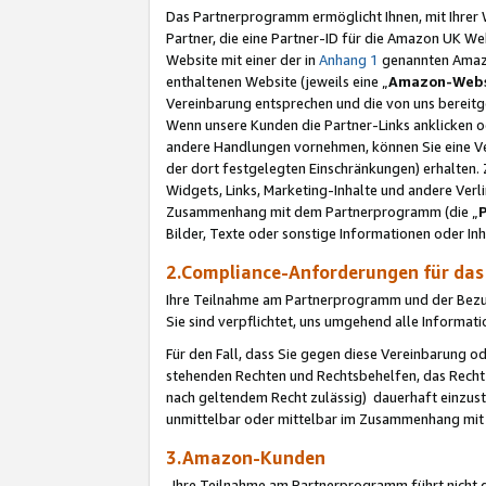
Das Partnerprogramm ermöglicht Ihnen, mit Ihrer W
Partner, die eine Partner-ID für die Amazon UK W
Website mit einer der in
Anhang 1
genannten Amazon
enthaltenen Website (jeweils eine „
Amazon-Webs
Vereinbarung entsprechen und die von uns bereitg
Wenn unsere Kunden die Partner-Links anklicken 
andere Handlungen vornehmen, können Sie eine Ver
der dort festgelegten Einschränkungen) erhalten. 
Widgets, Links, Marketing-Inhalte und andere Ver
Zusammenhang mit dem Partnerprogramm (die „
Bilder, Texte oder sonstige Informationen oder In
2.Compliance-Anforderungen für d
Ihre Teilnahme am Partnerprogramm und der Bezug 
Sie sind verpflichtet, uns umgehend alle Informat
Für den Fall, dass Sie gegen diese Vereinbarung 
stehenden Rechten und Rechtsbehelfen, das Recht
nach geltendem Recht zulässig) dauerhaft einzus
unmittelbar oder mittelbar im Zusammenhang mit
3.Amazon-Kunden
Ihre Teilnahme am Partnerprogramm führt nicht d