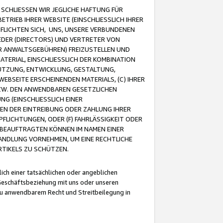
CHLIESSEN WIR JEGLICHE HAFTUNG FÜR
TRIEB IHRER WEBSITE (EINSCHLIESSLICH IHRER
FLICHTEN SICH, UNS, UNSERE VERBUNDENEN
EDER (DIRECTORS) UND VERTRETER VON
R ANWALTSGEBÜHREN) FREIZUSTELLEN UND
ATERIAL, EINSCHLIESSLICH DER KOMBINATION
NUTZUNG, ENTWICKLUNG, GESTALTUNG,
EBSEITE ERSCHEINENDEN MATERIALS, (C) IHRER
ZW. DEN ANWENDBAREN GESETZLICHEN
NG (EINSCHLIESSLICH EINER
BEN DER EINTREIBUNG ODER ZAHLUNG IHRER
LICHTUNGEN, ODER (F) FAHRLÄSSIGKEIT ODER
 BEAUFTRAGTEN KÖNNEN IM NAMEN EINER
HANDLUNG VORNEHMEN, UM EINE RECHTLICHE
TIKELS ZU SCHÜTZEN.
ich einer tatsächlichen oder angeblichen
Geschäftsbeziehung mit uns oder unseren
u anwendbarem Recht und Streitbeilegung in