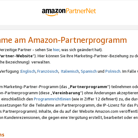
nahme am Amazon-Partnerprogramm
rzeitige Partner - sehen Sie
hier
, was sich geändert hat).
Partner-Website
“). Hier können Sie Ihre Marketing-Partner-Beziehung zu d
iche Bezeichnung) verwalten.
Verfügung :
Englisch
,
Französisch
,
Italienisch
,
Spanisch
und
Polnisch
. Im Fall
erem Marketing-Partner-Programm (das „
Partnerprogramm
“) teilnehmen od
on-Partnerprogramm (diese „
Vereinbarung
“) ohne Änderungen akzeptieren
 einschließlich den
Programmrichtlinien
(wie in Ziffer 12 definiert) zu, die 
raussetzungen für die Teilnahme am Partnerprogramm, die IP-Lizenz für das
s Partnerprogramm). Inhalte, die du auf der Website Amazon.com veröffentl
n Kundenrezensionen, die gegen eine Vergütung erstellt, bearbeitet oder ent
mms