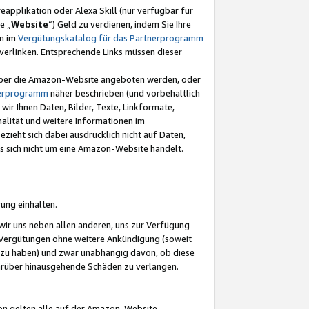
eapplikation oder Alexa Skill (nur verfügbar für
e „
Website
“) Geld zu verdienen, indem Sie Ihre
en im
Vergütungskatalog für das Partnerprogramm
t) verlinken. Entsprechende Links müssen dieser
e über die Amazon-Website angeboten werden, oder
nerprogramm
näher beschrieben (und vorbehaltlich
ir Ihnen Daten, Bilder, Texte, Linkformate,
alität und weitere Informationen im
zieht sich dabei ausdrücklich nicht auf Daten,
es sich nicht um eine Amazon-Website handelt.
rung einhalten.
ir uns neben allen anderen, uns zur Verfügung
n Vergütungen ohne weitere Ankündigung (soweit
 zu haben) und zwar unabhängig davon, ob diese
darüber hinausgehende Schäden zu verlangen.
on gelten alle auf der Amazon-Website