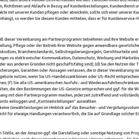
, Richtlinien und Abläufe in Bezug auf Kundenbestellungen, Kundendienst 
kte mit unseren Kunden pflegen oder abwickeln; sollte sich einer unserer Ku
nhängt, so werden Sie diesem Kunden mitteilen, dass er für Kundenservic
emäß dieser Vereinbarung am Partnerprogramm teilnehmen und Ihre Website er
ellung, Pflege oder der Betrieb Ihrer Website gegen anwendbare gesetzlich
skodizes, Branchenstandards, Selbstregulierungsregeln, Gerichtsurteile und 
ngen zu elektronischer Kommunikation, Datenschutz, Werbung und Marketing)
 oder aus anderen Gründen nicht geschäftsfähig sind); (d) Sie den Nutzen de
cherungen, Garantien oder Aussagen verlassen, die in dieser Vereinbarung nich
gebote nutzen, wenn Sie US-Handelssanktionen oder US-Recht entsprechen
men; (f) Sie alle US-amerikanischen Ausfuhr- und Wiederausfuhrbeschränkun
ten, die den Bestimmungen der US-Gesetze entsprechen und ggf. für die Wa
hang mit dem Partnerprogramm machen, jederzeit zutreffend und vollständig 
 Konto einloggen und „Kontoeinstellungen“ auswählen.
keine Gewährleistungen im Hinblick auf das Besucher- und Vergütungsvolu
icht für etwaige Handlungen verantwortlich, die Sie auf Grundlage solcher
en Stelle, an der Amazon ggf. die Darstellung oder sonstige Nutzung von Pr
 ähnlichen, nach dieser Vereinbarung zulässigen, Hinweis anbringen: „Als Ama