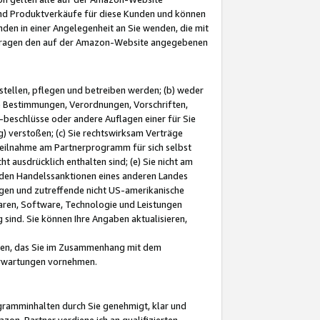
und Produktverkäufe für diese Kunden und können
nden in einer Angelegenheit an Sie wenden, die mit
e-Fragen den auf der Amazon-Website angegebenen
stellen, pflegen und betreiben werden; (b) weder
e Bestimmungen, Verordnungen, Vorschriften,
-beschlüsse oder andere Auflagen einer für Sie
 verstoßen; (c) Sie rechtswirksam Verträge
r Teilnahme am Partnerprogramm für sich selbst
t ausdrücklich enthalten sind; (e) Sie nicht am
den Handelssanktionen eines anderen Landes
gen und zutreffende nicht US-amerikanische
ren, Software, Technologie und Leistungen
sind. Sie können Ihre Angaben aktualisieren,
men, das Sie im Zusammenhang mit dem
 Erwartungen vornehmen.
ogramminhalten durch Sie genehmigt, klar und
zon-Partner verdiene ich an qualifizierten