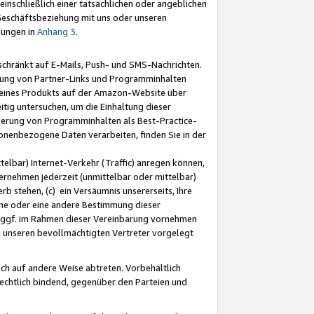
nschließlich einer tatsächlichen oder angeblichen
Geschäftsbeziehung mit uns oder unseren
mungen in
Anhang 3
.
schränkt auf E-Mails, Push- und SMS-Nachrichten.
ellung von Partner-Links und Programminhalten
 eines Produkts auf der Amazon-Website über
tig untersuchen, um die Einhaltung dieser
ntierung von Programminhalten als Best-Practice-
sonenbezogene Daten verarbeiten, finden Sie in der
telbar) Internet-Verkehr (Traffic) anregen können,
rnehmen jederzeit (unmittelbar oder mittelbar)
b stehen, (c) ein Versäumnis unsererseits, Ihre
fene oder eine andere Bestimmung dieser
r ggf. im Rahmen dieser Vereinbarung vornehmen
ch unseren bevollmächtigten Vertreter vorgelegt
ch auf andere Weise abtreten. Vorbehaltlich
rechtlich bindend, gegenüber den Parteien und