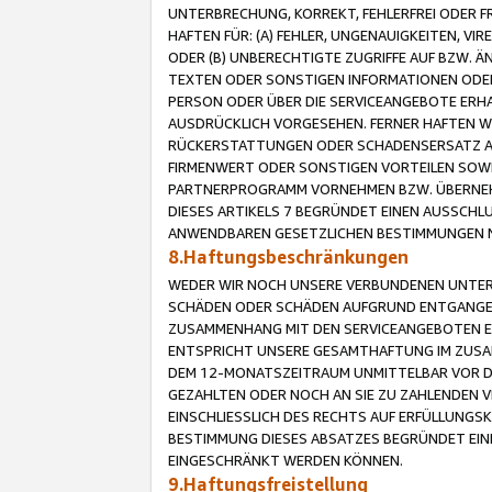
UNTERBRECHUNG, KORREKT, FEHLERFREI ODER 
HAFTEN FÜR: (A) FEHLER, UNGENAUIGKEITEN, 
ODER (B) UNBERECHTIGTE ZUGRIFFE AUF BZW. 
TEXTEN ODER SONSTIGEN INFORMATIONEN ODER 
PERSON ODER ÜBER DIE SERVICEANGEBOTE ERHA
AUSDRÜCKLICH VORGESEHEN. FERNER HAFTEN 
RÜCKERSTATTUNGEN ODER SCHADENSERSATZ AU
FIRMENWERT ODER SONSTIGEN VORTEILEN SOWIE
PARTNERPROGRAMM VORNEHMEN BZW. ÜBERNEHM
DIESES ARTIKELS 7 BEGRÜNDET EINEN AUSSCH
ANWENDBAREN GESETZLICHEN BESTIMMUNGEN 
8.Haftungsbeschränkungen
WEDER WIR NOCH UNSERE VERBUNDENEN UNTERN
SCHÄDEN ODER SCHÄDEN AUFGRUND ENTGANGENE
ZUSAMMENHANG MIT DEN SERVICEANGEBOTEN EN
ENTSPRICHT UNSERE GESAMTHAFTUNG IM ZUSAM
DEM 12-MONATSZEITRAUM UNMITTELBAR VOR DE
GEZAHLTEN ODER NOCH AN SIE ZU ZAHLENDEN V
EINSCHLIESSLICH DES RECHTS AUF ERFÜLLUNGS
BESTIMMUNG DIESES ABSATZES BEGRÜNDET EI
EINGESCHRÄNKT WERDEN KÖNNEN.
9.Haftungsfreistellung