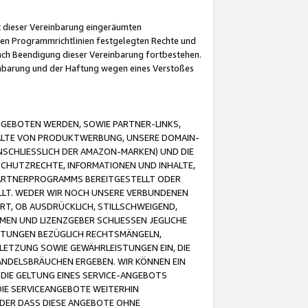
it dieser Vereinbarung eingeräumten
 den Programmrichtlinien festgelegten Rechte und
 nach Beendigung dieser Vereinbarung fortbestehen.
einbarung und der Haftung wegen eines Verstoßes
GEBOTEN WERDEN, SOWIE PARTNER-LINKS,
ALTE VON PRODUKTWERBUNG, UNSERE DOMAIN-
SCHLIESSLICH DER AMAZON-MARKEN) UND DIE
SCHUTZRECHTE, INFORMATIONEN UND INHALTE,
PARTNERPROGRAMMS BEREITGESTELLT ODER
ELLT. WEDER WIR NOCH UNSERE VERBUNDENEN
T, OB AUSDRÜCKLICH, STILLSCHWEIGEND,
MEN UND LIZENZGEBER SCHLIESSEN JEGLICHE
ISTUNGEN BEZÜGLICH RECHTSMÄNGELN,
LETZUNG SOWIE GEWÄHRLEISTUNGEN EIN, DIE
ANDELSBRÄUCHEN ERGEBEN. WIR KÖNNEN EIN
 DIE GELTUNG EINES SERVICE-ANGEBOTS
IE SERVICEANGEBOTE WEITERHIN
ODER DASS DIESE ANGEBOTE OHNE