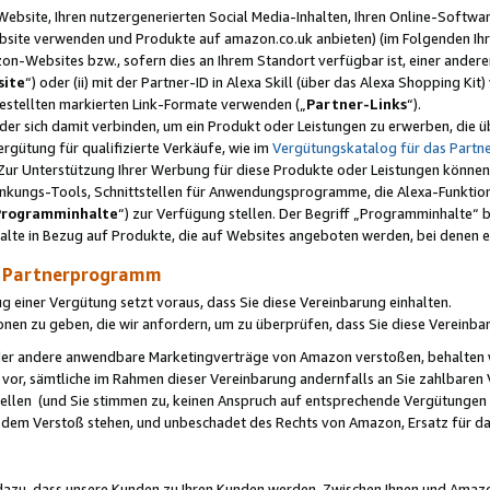
ebsite, Ihren nutzergenerierten Social Media-Inhalten, Ihren Online-Softwar
ebsite verwenden und Produkte auf amazon.co.uk anbieten) (im Folgenden Ihr
-Websites bzw., sofern dies an Ihrem Standort verfügbar ist, einer ander
ite
“) oder (ii) mit der Partner-ID in Alexa Skill (über das Alexa Shopping Ki
estellten markierten Link-Formate verwenden („
Partner-Links
“).
oder sich damit verbinden, um ein Produkt oder Leistungen zu erwerben, di
gütung für qualifizierte Verkäufe, wie im
Vergütungskatalog für das Part
Zur Unterstützung Ihrer Werbung für diese Produkte oder Leistungen können w
linkungs-Tools, Schnittstellen für Anwendungsprogramme, die Alexa-Funktion
Programminhalte
“) zur Verfügung stellen. Der Begriff „Programminhalte“ be
halte in Bezug auf Produkte, die auf Websites angeboten werden, bei denen 
as Partnerprogramm
einer Vergütung setzt voraus, dass Sie diese Vereinbarung einhalten.
ionen zu geben, die wir anfordern, um zu überprüfen, dass Sie diese Vereinba
oder andere anwendbare Marketingverträge von Amazon verstoßen, behalten w
 vor, sämtliche im Rahmen dieser Vereinbarung andernfalls an Sie zahlbare
tellen (und Sie stimmen zu, keinen Anspruch auf entsprechende Vergütungen
 dem Verstoß stehen, und unbeschadet des Rechts von Amazon, Ersatz für 
azu, dass unsere Kunden zu Ihren Kunden werden. Zwischen Ihnen und Amaz