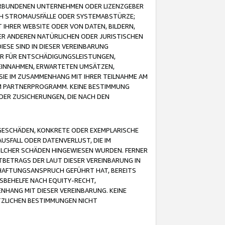
VERBUNDENEN UNTERNEHMEN ODER LIZENZGEBER
ICH STROMAUSFÄLLE ODER SYSTEMABSTÜRZE;
IHRER WEBSITE ODER VON DATEN, BILDERN,
ER ANDEREN NATÜRLICHEN ODER JURISTISCHEN
ESE SIND IN DIESER VEREINBARUNG
R FÜR ENTSCHÄDIGUNGSLEISTUNGEN,
EINNAHMEN, ERWARTETEN UMSÄTZEN,
SIE IM ZUSAMMENHANG MIT IHRER TEILNAHME AM
M PARTNERPROGRAMM. KEINE BESTIMMUNG
DER ZUSICHERUNGEN, DIE NACH DEN
GESCHÄDEN, KONKRETE ODER EXEMPLARISCHE
SFALL ODER DATENVERLUST, DIE IM
OLCHER SCHÄDEN HINGEWIESEN WURDEN. FERNER
BETRAGS DER LAUT DIESER VEREINBARUNG IN
HAFTUNGSANSPRUCH GEFÜHRT HAT, BEREITS
SBEHELFE NACH EQUITY-RECHT,
NHANG MIT DIESER VEREINBARUNG. KEINE
TZLICHEN BESTIMMUNGEN NICHT