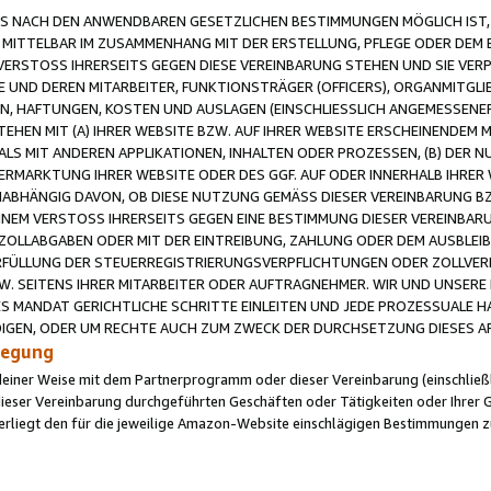
 NACH DEN ANWENDBAREN GESETZLICHEN BESTIMMUNGEN MÖGLICH IST, S
MITTELBAR IM ZUSAMMENHANG MIT DER ERSTELLUNG, PFLEGE ODER DEM BE
ERSTOSS IHRERSEITS GEGEN DIESE VEREINBARUNG STEHEN UND SIE VERP
UND DEREN MITARBEITER, FUNKTIONSTRÄGER (OFFICERS), ORGANMITGLI
N, HAFTUNGEN, KOSTEN UND AUSLAGEN (EINSCHLIESSLICH ANGEMESSENE
HEN MIT (A) IHRER WEBSITE BZW. AUF IHRER WEBSITE ERSCHEINENDEM M
LS MIT ANDEREN APPLIKATIONEN, INHALTEN ODER PROZESSEN, (B) DER 
RMARKTUNG IHRER WEBSITE ODER DES GGF. AUF ODER INNERHALB IHRER W
ABHÄNGIG DAVON, OB DIESE NUTZUNG GEMÄSS DIESER VEREINBARUNG B
EINEM VERSTOSS IHRERSEITS GEGEN EINE BESTIMMUNG DIESER VEREINBARU
D ZOLLABGABEN ODER MIT DER EINTREIBUNG, ZAHLUNG ODER DEM AUSBLEI
FÜLLUNG DER STEUERREGISTRIERUNGSVERPFLICHTUNGEN ODER ZOLLVERPF
W. SEITENS IHRER MITARBEITER ODER AUFTRAGNEHMER. WIR UND UNSERE
ES MANDAT GERICHTLICHE SCHRITTE EINLEITEN UND JEDE PROZESSUALE 
GEN, ODER UM RECHTE AUCH ZUM ZWECK DER DURCHSETZUNG DIESES AR
ilegung
endeiner Weise mit dem Partnerprogramm oder dieser Vereinbarung (einschließl
ieser Vereinbarung durchgeführten Geschäften oder Tätigkeiten oder Ihrer 
iegt den für die jeweilige Amazon-Website einschlägigen Bestimmungen z