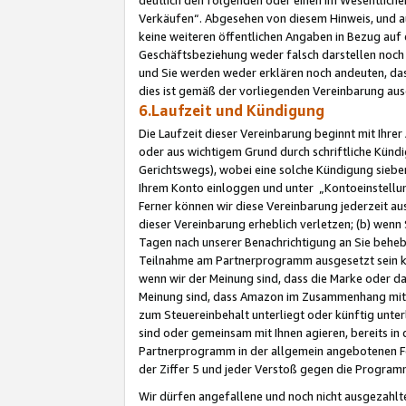
Verkäufen“. Abgesehen von diesem Hinweis, und a
keine weiteren öffentlichen Angaben in Bezug au
Geschäftsbeziehung weder falsch darstellen noch a
und Sie werden weder erklären noch andeuten, dass
dies ist gemäß der vorliegenden Vereinbarung ausd
6.Laufzeit und Kündigung
Die Laufzeit dieser Vereinbarung beginnt mit Ihre
oder aus wichtigem Grund durch schriftliche Kündi
Gerichtswegs), wobei eine solche Kündigung siebe
Ihrem Konto einloggen und unter „Kontoeinstellu
Ferner können wir diese Vereinbarung jederzeit aus
dieser Vereinbarung erheblich verletzen; (b) wenn
Tagen nach unserer Benachrichtigung an Sie behe
Teilnahme am Partnerprogramm ausgesetzt sein kö
wenn wir der Meinung sind, dass die Marke oder 
Meinung sind, dass Amazon im Zusammenhang mit d
zum Steuereinbehalt unterliegt oder künftig unter
sind oder gemeinsam mit Ihnen agieren, bereits in
Partnerprogramm in der allgemein angebotenen Fo
der Ziffer 5 und jeder Verstoß gegen die Programm
Wir dürfen angefallene und noch nicht ausgezahlt