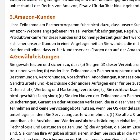
unbeschadet des Rechts von Amazon, Ersatz für darüber hinausgehen
3.Amazon-Kunden
Ihre Teilnahme am Partnerprogramm führt nicht dazu, dass unsere Kun
Amazon-Website angegebenen Preise, Verkaufsbedingungen, Regeln, Ri
Produktverkäufe für diese Kunden und können jederzeit geändert werde
sich einer unserer Kunden in einer Angelegenheit an Sie wenden, die 
Kunden mitteilen, dass er für Kundenservice-Fragen den auf der Ama
4.Gewährleistungen
Sie gewährleisten und sichern zu, dass (a) Sie gemäß dieser Vereinba
betreiben werden; (b) weder Ihre Teilnahme am Partnerprogramm noch d
Bestimmungen, Verordnungen, Vorschriften, Anordnungen, Konzessionen,
Gerichtsurteile und -beschlüsse oder andere Auflagen einer für Sie zu
Datenschutz, Werbung und Marketing) verstoßen; (c) Sie rechtswirksam 
nicht geschäftsfähig sind); (d) Sie den Nutzen der Teilnahme am Partne
Zusicherungen, Garantien oder Aussagen verlassen, die in dieser Verein
teilnehmen und keine Serviceangebote nutzen, wenn Sie US-Handelssa
unterliegen, in dem Sie Serviceangebote wahrnehmen; (f) Sie alle US
amerikanische Ausfuhr- und Wiederausfuhrbeschränkungen einhalten, 
Technologie und Leistungen gelten, und (g) die Angaben, die Sie im 
sind. Sie können Ihre Angaben aktualisieren, indem Sie sich über die 
Wir machen keine Zusicherungen und übernehmen keine Gewährleistun