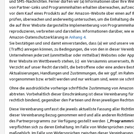
und SMS-Nachrichten. Ferner dürfen wir (a) Informationen über Ihre We
von Partner-Links und Programminhalten erhalten überwachen, aufzei
vor dem Kauf eines Produkts auf der Amazon-Website über einen auf Ih
prüfen, überwachen und anderweitig untersuchen, um die Einhaltung dies
die auf Ihrer Website dargestellte Implementierung von Programminhalt
reproduzieren, verbreiten und darstellen. Informationen darüber, wie w
Amazon-Datenschutzerklärung in
Anhang 4
.
Sie bestätigen und sind damit einverstanden, dass (a) wir und unsere 
(Traffic) anregen können, zu Bedingungen, die von den in dieser Vere
Unternehmen jederzeit (unmittelbar oder mittelbar) Websites oder Appl
Ihrer Website im Wettbewerb stehen, (c) ein Versäumnis unsererseits, I
Verzicht auf unser Recht darstellt, die betroffene oder eine andere B
Aktualisierungen, Handlungen und Zustimmungen, die wir ggf. im Rahme
vorgenommen bzw. erteilt werden und nur wirksam sind, wenn sie schri
Ohne die ausdrückliche vorherige schriftliche Zustimmung von Amazon
abtreten. Vorbehaltlich dieser Einschränkung ist diese Vereinbarung f
rechtlich bindend, gegenüber den Parteien und ihren jeweiligen Rech
Diese Vereinbarung umfasst die jeweils aktuellste Fassung aller Richtli
dieser Vereinbarung Bezug genommen wird und alle anderen Richtlinie
des Partnerprogramms zur Verfügung gestellt werden („
Programmric
verpflichten sich zu deren Einhaltung. Im Falle von Widersprüchen zwi
maßgeblich. Im Falle von Widersprüchen zwischen dieser Vereinbarun