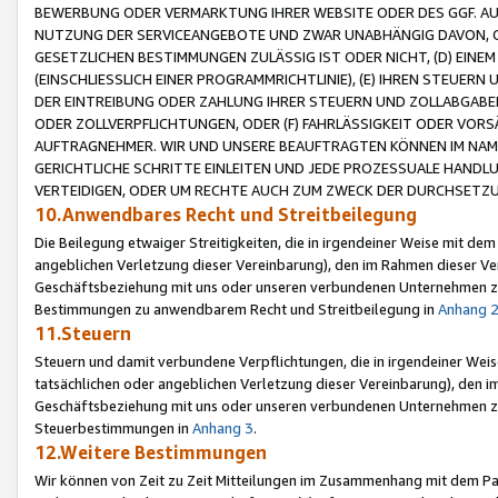
BEWERBUNG ODER VERMARKTUNG IHRER WEBSITE ODER DES GGF. AUF 
NUTZUNG DER SERVICEANGEBOTE UND ZWAR UNABHÄNGIG DAVON, O
GESETZLICHEN BESTIMMUNGEN ZULÄSSIG IST ODER NICHT, (D) EINE
(EINSCHLIESSLICH EINER PROGRAMMRICHTLINIE), (E) IHREN STEUER
DER EINTREIBUNG ODER ZAHLUNG IHRER STEUERN UND ZOLLABGAB
ODER ZOLLVERPFLICHTUNGEN, ODER (F) FAHRLÄSSIGKEIT ODER VORS
AUFTRAGNEHMER. WIR UND UNSERE BEAUFTRAGTEN KÖNNEN IM NAME
GERICHTLICHE SCHRITTE EINLEITEN UND JEDE PROZESSUALE HAND
VERTEIDIGEN, ODER UM RECHTE AUCH ZUM ZWECK DER DURCHSETZU
10.Anwendbares Recht und Streitbeilegung
Die Beilegung etwaiger Streitigkeiten, die in irgendeiner Weise mit de
angeblichen Verletzung dieser Vereinbarung), den im Rahmen dieser Ve
Geschäftsbeziehung mit uns oder unseren verbundenen Unternehmen zu
Bestimmungen zu anwendbarem Recht und Streitbeilegung in
Anhang 
11.Steuern
Steuern und damit verbundene Verpflichtungen, die in irgendeiner Wei
tatsächlichen oder angeblichen Verletzung dieser Vereinbarung), den 
Geschäftsbeziehung mit uns oder unseren verbundenen Unternehmen z
Steuerbestimmungen in
Anhang 3
.
12.Weitere Bestimmungen
Wir können von Zeit zu Zeit Mitteilungen im Zusammenhang mit dem Par