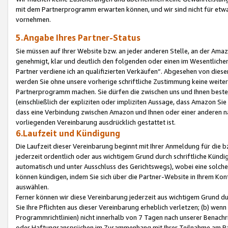
mit dem Partnerprogramm erwarten können, und wir sind nicht für etwa
vornehmen.
5.Angabe Ihres Partner-Status
Sie müssen auf Ihrer Website bzw. an jeder anderen Stelle, an der Am
genehmigt, klar und deutlich den folgenden oder einen im Wesentlichen
Partner verdiene ich an qualifizierten Verkäufen“. Abgesehen von die
werden Sie ohne unsere vorherige schriftliche Zustimmung keine weite
Partnerprogramm machen. Sie dürfen die zwischen uns und Ihnen best
(einschließlich der expliziten oder impliziten Aussage, dass Amazon Si
dass eine Verbindung zwischen Amazon und Ihnen oder einer anderen natü
vorliegenden Vereinbarung ausdrücklich gestattet ist.
6.Laufzeit und Kündigung
Die Laufzeit dieser Vereinbarung beginnt mit Ihrer Anmeldung für die 
jederzeit ordentlich oder aus wichtigem Grund durch schriftliche Kündi
automatisch und unter Ausschluss des Gerichtswegs), wobei eine solch
können kündigen, indem Sie sich über die Partner-Website in Ihrem Ko
auswählen.
Ferner können wir diese Vereinbarung jederzeit aus wichtigem Grund dur
Sie Ihre Pflichten aus dieser Vereinbarung erheblich verletzen; (b) wen
Programmrichtlinien) nicht innerhalb von 7 Tagen nach unserer Benachr
oder Haftungsansprüchen im Zusammenhang mit Ihrer Teilnahme am Pa