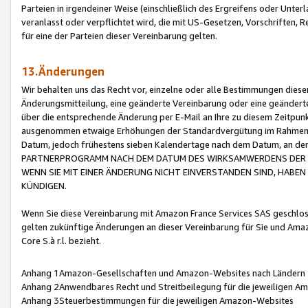
Parteien in irgendeiner Weise (einschließlich des Ergreifens oder Unt
veranlasst oder verpflichtet wird, die mit US-Gesetzen, Vorschriften,
für eine der Parteien dieser Vereinbarung gelten.
13.Änderungen
Wir behalten uns das Recht vor, einzelne oder alle Bestimmungen diese
Änderungsmitteilung, eine geänderte Vereinbarung oder eine geänderte 
über die entsprechende Änderung per E-Mail an Ihre zu diesem Zeitpun
ausgenommen etwaige Erhöhungen der Standardvergütung im Rahmen
Datum, jedoch frühestens sieben Kalendertage nach dem Datum, an de
PARTNERPROGRAMM NACH DEM DATUM DES WIRKSAMWERDENS DER Ä
WENN SIE MIT EINER ÄNDERUNG NICHT EINVERSTANDEN SIND, HABEN S
KÜNDIGEN.
Wenn Sie diese Vereinbarung mit Amazon France Services SAS geschlo
gelten zukünftige Änderungen an dieser Vereinbarung für Sie und Ama
Core S.à r.l. bezieht.
Anhang 1Amazon-Gesellschaften und Amazon-Websites nach Ländern
Anhang 2Anwendbares Recht und Streitbeilegung für die jeweiligen 
Anhang 3Steuerbestimmungen für die jeweiligen Amazon-Websites