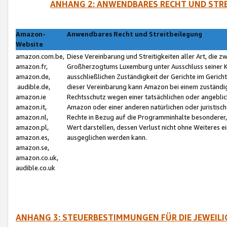
ANHANG 2: ANWENDBARES RECHT UND STRE
Amazon-
Anwendbares Recht und Streitbeilegung
Website
amazon.com.be,
Diese Vereinbarung und Streitigkeiten aller Art, die 
amazon.fr,
Großherzogtums Luxemburg unter Ausschluss seiner Kol
amazon.de,
ausschließlichen Zuständigkeit der Gerichte im Geri
audible.de,
dieser Vereinbarung kann Amazon bei einem zuständig
amazon.ie
Rechtsschutz wegen einer tatsächlichen oder angebli
amazon.it,
Amazon oder einer anderen natürlichen oder juristisc
amazon.nl,
Rechte in Bezug auf die Programminhalte besonderer,
amazon.pl,
Wert darstellen, dessen Verlust nicht ohne Weiteres e
amazon.es,
ausgeglichen werden kann.
amazon.se,
amazon.co.uk,
audible.co.uk
ANHANG 3: STEUERBESTIMMUNGEN FÜR DIE JEWEIL