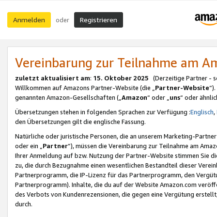
Anmelden
Registrieren
oder
Vereinbarung zur Teilnahme am 
zuletzt aktualisiert am
:
15. Oktober 2025
(Derzeitige Partner - 
Willkommen auf Amazons Partner-Website (die „
Partner-Website
“)
genannten Amazon-Gesellschaften („
Amazon
“ oder „
uns
“ oder ähnli
Übersetzungen stehen in folgenden Sprachen zur Verfügung :
Englisch
,
den Übersetzungen gilt die englische Fassung.
Natürliche oder juristische Personen, die an unserem Marketing-Partn
oder ein „
Partner
“), müssen die Vereinbarung zur Teilnahme am Ama
Ihrer Anmeldung auf bzw. Nutzung der Partner-Website stimmen Sie die
zu, die durch Bezugnahme einen wesentlichen Bestandteil dieser Verei
Partnerprogramm, die IP-Lizenz für das Partnerprogramm, den Vergütu
Partnerprogramm). Inhalte, die du auf der Website Amazon.com veröffe
des Verbots von Kundenrezensionen, die gegen eine Vergütung erstellt, 
durch.