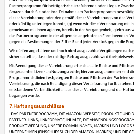
Partnerprogramm für betrügerische, irreführende oder illegale Zwecke
Amazon durch Sie oder Ihre Teilnahme am Partnerprogramm beschädig
dieser Vereinbarung oder den gemäß dieser Vereinbarung von den Vertr
oder künftig unterliegen könnte; (g) wenn wir diese Vereinbarung mit I
gemeinsam mit Ihnen agieren, bereits in der Vergangenheit, gleich aus
das Partnerprogramm in der allgemein angebotenen Form beenden. Vors
gegen die Bestimmungen der Ziffer 5 und jeder Verstoß gegen die Prog
Wir dürfen angefallene und noch nicht ausgezahlte Vergütungen nach 
sicherzustellen, dass der richtige Betrag ausgezahlt wird (beispielsw
Mit Beendigung dieser Vereinbarung erlöschen alle Rechte und Pflichte
eingeräumten Lizenzen/Nutzungsrechte; hiervon ausgenommen sind die in 
Programmrichtlinien festgelegten Rechte und Pflichten der Parteien sow
Vereinbarung, die nach Beendigung dieser Vereinbarung fortbestehen. D
entstandenen Verbindlichkeiten aus dieser Vereinbarung und der Haft
begangen wurde.
7.Haftungsausschlüsse
DAS PARTNERPROGRAMM, DIE AMAZON-WEBSITE, PRODUKTE UND DI
PARTNER-LINKS, LINKFORMATE, INHALTE, DIE ANWENDUNGSPROGR
PRODUKTWERBUNG, UNSERE DOMAIN-NAMEN, MARKEN UND LOGOS S
UNTERNEHMEN (EINSCHLIESSLICH DER AMAZON-MARKEN) UND DIE GE