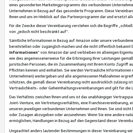
eines gesonderten Marketingprogramms des verbundenen Unternehmens
Unternehmen in Bezug auf das gesonderte Programm. Diese Vereinbarung
Ihnen und uns im Hinblick auf das Partnerprogramm dar und ersetzt al
Für die Zwecke dieser Vereinbarung verstehen sich die Begriffe „schließ
von „jedoch nicht beschränkt auf“.
Sämtliche Informationen in Bezug auf Amazon oder unsere verbunde
bereitstellen oder zugänglich machen und die nicht öffentlich bekannt bz
Informationen
“ von Amazon dar und verbleiben im alleinigen Eigent
wie dies angemessenerweise für die Erbringung Ihrer Leistungen gemäß d
juristischen Personen, die im Zusammenhang mit Ihrem Konto Zugriff au
Pflichten kennen und einhalten. Sie werden Vertrauliche Informationen 
Unternehmen) weitergeben und alle angemessenen Maßnahmen ergreifen
schützen, die gemäß dieser Vereinbarung nicht ausdrücklich zulässig is
Vertraulichkeits- oder Geheimhaltungsvereinbarungen und gilt für die
Das Verhältnis zwischen Ihnen und uns ist das unabhängiger Vertragspa
Joint-Venture, ein Vertretungsverhältnis, eine Franchisevereinbarung, 
unseren jeweiligen verbundenen Unternehmen und Ihnen. Sie sind ni
oder Zusagen abzugeben oder anzunehmen. Wenn Sie eine andere natürli
ermöglichen, Handlungen in Bezug auf den Gegenstand dieser Vereinbar
Ungeachtet anders lautender Bestimmungen in dieser Vereinbarung wird