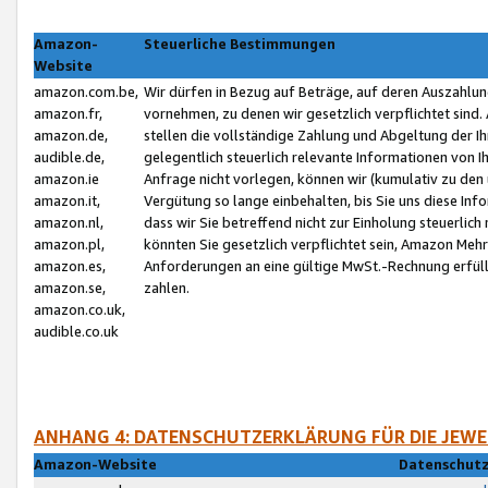
Amazon-
Steuerliche Bestimmungen
Website
amazon.com.be,
Wir dürfen in Bezug auf Beträge, auf deren Auszahlun
amazon.fr,
vornehmen, zu denen wir gesetzlich verpflichtet sind
amazon.de,
stellen die vollständige Zahlung und Abgeltung der 
audible.de,
gelegentlich steuerlich relevante Informationen von I
amazon.ie
Anfrage nicht vorlegen, können wir (kumulativ zu de
amazon.it,
Vergütung so lange einbehalten, bis Sie uns diese Inf
amazon.nl,
dass wir Sie betreffend nicht zur Einholung steuerlich 
amazon.pl,
könnten Sie gesetzlich verpflichtet sein, Amazon Meh
amazon.es,
Anforderungen an eine gültige MwSt.-Rechnung erfüllt
amazon.se,
zahlen.
amazon.co.uk,
audible.co.uk
ANHANG 4: DATENSCHUTZERKLÄRUNG FÜR DIE JEWE
Amazon-Website
Datenschutz