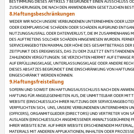
BESTIMMUNG DIESES ARTIKELS 7 BEGRÜNDET EINEN AUSSCHLUSS 
ZUSICHERUNGEN, DIE NACH DEN ANWENDBAREN GESETZLICHEN BE
8.Haftungsbeschränkungen
WEDER WIR NOCH UNSERE VERBUNDENEN UNTERNEHMEN ODER LIZEN
ODER EXEMPLARISCHE SCHÄDEN ODER SCHÄDEN AUFGRUND ENTGANG
NUTZUNGSAUSFALL ODER DATENVERLUST, DIE IM ZUSAMMENHANG MI
DES AUFTRETENS SOLCHER SCHÄDEN HINGEWIESEN WURDEN. FERN
SERVICEANGEBOTEN MAXIMAL DER HÖHE DES GESAMTBETRAGS DER 
ZEITPUNKT DES EREIGNISSES, DAS ZU DEM ZULETZT ENTSTANDENE
ZAHLENDEN VERGÜTUNGEN. SIE VERZICHTEN HIERMIT AUF ETWAIGE 
AUF ERFÜLLUNGSKLAGE, UNTERLASSUNGSKLAGE ODER ANDERE RECHT
DIESES ABSATZES BEGRÜNDET EINE EINSCHRÄNKUNG VON HAFTUNG
EINGESCHRÄNKT WERDEN KÖNNEN.
9.Haftungsfreistellung
SOFERN UND SOWEIT EIN HAFTUNGSAUSSCHLUSS NACH DEN ANWENDB
HAFTUNG FÜR ANGELEGENHEITEN AUS, DIE UNMITTELBAR ODER MITT
WEBSITE (EINSCHLIESSLICH IHRER NUTZUNG DER SERVICEANGEBOTE)
VERPFLICHTEN SICH, UNS, UNSERE VERBUNDENEN UNTERNEHMEN UN
(OFFICERS), ORGANMITGLIEDER (DIRECTORS) UND VERTRETER VON 
AUSLAGEN (EINSCHLIESSLICH ANGEMESSENER ANWALTSGEBÜHREN) FR
IHRER WEBSITE BZW. AUF IHRER WEBSITE ERSCHEINENDEM MATERIAL
MATERIALS MIT ANDEREN APPLIKATIONEN, INHALTEN ODER PROZESSE