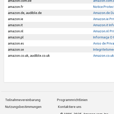
amazon.com.be
amazon.com.b
amazon.fr
Notice:Protec
amazon.de, audible.de
Amazon.de Da
amazon.ie
Amazon.ie Pri
amazon.it
Amazon.it Inf
amazon.nl
Amazon.nl Pri
amazon.pl
Informacja O
amazon.es
Aviso de Priv
amazon.se
Integritetsm
amazon.co.uk, audible.co.uk
Amazon.co.uk 
Teilnahmevereinbarung
Programmrichtlinien
Nutzungsbestimmungen
Kontaktiere uns