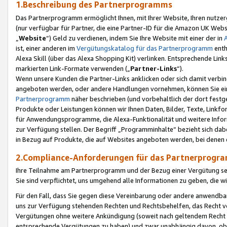
1.Beschreibung des Partnerprogramms
Das Partnerprogramm ermöglicht Ihnen, mit Ihrer Website, Ihren nutzer
(nur verfügbar für Partner, die eine Partner-ID für die Amazon UK We
„
Website
“) Geld zu verdienen, indem Sie Ihre Website mit einer der in
ist, einer anderen im
Vergütungskatalog für das Partnerprogramm
enth
Alexa Skill (über das Alexa Shopping Kit) verlinken. Entsprechende Lin
markierten Link-Formate verwenden („
Partner-Links
“).
Wenn unsere Kunden die Partner-Links anklicken oder sich damit verbi
angeboten werden, oder andere Handlungen vornehmen, können Sie eine
Partnerprogramm
näher beschrieben (und vorbehaltlich der dort festg
Produkte oder Leistungen können wir Ihnen Daten, Bilder, Texte, Linkfo
für Anwendungsprogramme, die Alexa-Funktionalität und weitere Inf
zur Verfügung stellen. Der Begriff „Programminhalte“ bezieht sich dabe
in Bezug auf Produkte, die auf Websites angeboten werden, bei denen 
2.Compliance-Anforderungen für das Partnerprog
Ihre Teilnahme am Partnerprogramm und der Bezug einer Vergütung setz
Sie sind verpflichtet, uns umgehend alle Informationen zu geben, die w
Für den Fall, dass Sie gegen diese Vereinbarung oder andere anwendba
uns zur Verfügung stehenden Rechten und Rechtsbehelfen, das Recht vo
Vergütungen ohne weitere Ankündigung (soweit nach geltendem Recht z
entsprechende Vergütungen zu haben) und zwar unabhängig davon, ob 