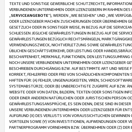
TEXTE UND SONSTIGE GEWERBLICHE SCHUTZRECHTE, INFORMATIONE
VERBUNDENEN UNTERNEHMEN ODER LIZENZGEBERN IM RAHMEN DES
„
SERVICEANGEBOTE
“), WERDEN „WIE BESEHEN“ UND „WIE VERFÜ
ODER LIZENZGEBER MACHEN ZUSICHERUNGEN ODER ÜBERNEHMEN GEW
GESETZLICH ODER IN SONSTIGER WEISE, IN BEZUG AUF DIE SERVI
SCHLIESSEN JEGLICHE GEWÄHRLEISTUNGEN IN BEZUG AUF DIE SERVI
GEWÄHRLEISTUNGEN BEZÜGLICH RECHTSMÄNGELN, MARKTGÄNGIGKEIT
VERWENDUNGSZWECK, NICHTVERLETZUNG SOWIE GEWÄHRLEISTUNGEN 
ÜBLICHEN GESCHÄFTSVERKEHR, DER LEISTUNG ODER HANDELSBRÄUCH
BESCHAFFENHEIT, MERKMALE, FUNKTIONEN, DEN LEISTUNGSUMFANG 
NOCH UNSERE VERBUNDENEN UNTERNEHMEN ODER LIZENZGEBER GEWÄ
BESCHRIEBEN DURCHGÄNGIG BZW. AUF BESTIMMTE ART UND WEISE
KORREKT, FEHLERFREI ODER FREI VON SCHÄDLICHEN KOMPONENTEN
HAFTEN FÜR: (A) FEHLER, UNGENAUIGKEITEN, VIREN, SCHADSOFTW
SYSTEMABSTÜRZE; ODER (B) UNBERECHTIGTE ZUGRIFFE AUF BZW. 
WEBSITE ODER VON DATEN, BILDERN, TEXTEN ODER SONSTIGEN INF
ODER EINER ANDEREN NATÜRLICHEN ODER JURISTISCHEN PERSON OD
GEWÄHRLEISTUNGSANSPRÜCHE, ES SEIN DENN, DIESE SIND IN DIES
UNSERE VERBUNDENEN UNTERNEHMEN ODER LIZENZGEBER FÜR EN
AUFGRUND (X) DES VERLUSTS VON VORAUSSICHTLICHEN GEWINNEN
VORTEILEN SOWIE (Y) VON INVESTITIONEN, AUFWENDUNGEN ODER VE
PARTNERPROGRAMM VORNEHMEN BZW. ÜBERNEHMEN ODER (Z) DER 