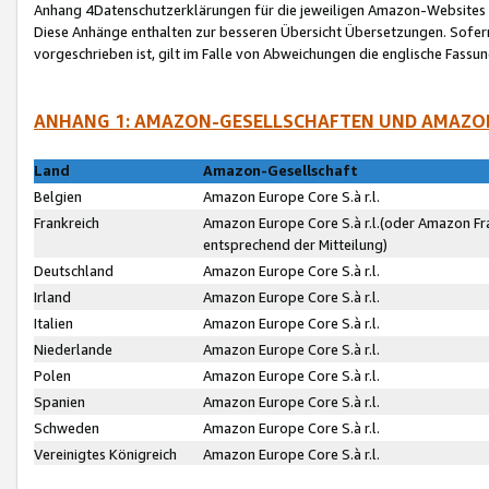
Anhang 4Datenschutzerklärungen für die jeweiligen Amazon-Websites
Diese Anhänge enthalten zur besseren Übersicht Übersetzungen. Sofe
vorgeschrieben ist, gilt im Falle von Abweichungen die englische Fass
ANHANG 1: AMAZON-GESELLSCHAFTEN UND AMAZO
Land
Amazon-Gesellschaft
Belgien
Amazon Europe Core S.à r.l.
Frankreich
Amazon Europe Core S.à r.l.(oder Amazon Fr
entsprechend der Mitteilung)
Deutschland
Amazon Europe Core S.à r.l.
Irland
Amazon Europe Core S.à r.l.
Italien
Amazon Europe Core S.à r.l.
Niederlande
Amazon Europe Core S.à r.l.
Polen
Amazon Europe Core S.à r.l.
Spanien
Amazon Europe Core S.à r.l.
Schweden
Amazon Europe Core S.à r.l.
Vereinigtes Königreich
Amazon Europe Core S.à r.l.