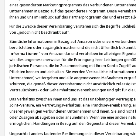
eines gesonderten Marketingprogramms des verbundenen Unternehmens
Unternehmen in Bezug auf das gesonderte Programm. Diese Vereinbarung
Ihnen und uns im Hinblick auf das Partnerprogramm dar und ersetzt al
Für die Zwecke dieser Vereinbarung verstehen sich die Begriffe „schließ
von „jedoch nicht beschränkt auf“.
Sämtliche Informationen in Bezug auf Amazon oder unsere verbunde
bereitstellen oder zugänglich machen und die nicht öffentlich bekannt bz
Informationen
“ von Amazon dar und verbleiben im alleinigen Eigent
wie dies angemessenerweise für die Erbringung Ihrer Leistungen gemäß d
juristischen Personen, die im Zusammenhang mit Ihrem Konto Zugriff au
Pflichten kennen und einhalten. Sie werden Vertrauliche Informationen 
Unternehmen) weitergeben und alle angemessenen Maßnahmen ergreifen
schützen, die gemäß dieser Vereinbarung nicht ausdrücklich zulässig is
Vertraulichkeits- oder Geheimhaltungsvereinbarungen und gilt für die
Das Verhältnis zwischen Ihnen und uns ist das unabhängiger Vertragspa
Joint-Venture, ein Vertretungsverhältnis, eine Franchisevereinbarung, 
unseren jeweiligen verbundenen Unternehmen und Ihnen. Sie sind ni
oder Zusagen abzugeben oder anzunehmen. Wenn Sie eine andere natürli
ermöglichen, Handlungen in Bezug auf den Gegenstand dieser Vereinbar
Ungeachtet anders lautender Bestimmungen in dieser Vereinbarung wird