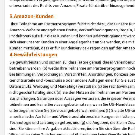
unbeschadet des Rechts von Amazon, Ersatz für darüber hinausgehen
3.Amazon-Kunden
Ihre Teilnahme am Partnerprogramm führt nicht dazu, dass unsere Kun
Amazon-Website angegebenen Preise, Verkaufsbedingungen, Regeln, Ri
Produktverkäufe für diese Kunden und können jederzeit geändert werde
sich einer unserer Kunden in einer Angelegenheit an Sie wenden, die 
Kunden mitteilen, dass er für Kundenservice-Fragen den auf der Ama
4.Gewährleistungen
Sie gewährleisten und sichern zu, dass (a) Sie gemäß dieser Vereinba
betreiben werden; (b) weder Ihre Teilnahme am Partnerprogramm noch d
Bestimmungen, Verordnungen, Vorschriften, Anordnungen, Konzessionen,
Gerichtsurteile und -beschlüsse oder andere Auflagen einer für Sie zu
Datenschutz, Werbung und Marketing) verstoßen; (c) Sie rechtswirksam 
nicht geschäftsfähig sind); (d) Sie den Nutzen der Teilnahme am Partne
Zusicherungen, Garantien oder Aussagen verlassen, die in dieser Verein
teilnehmen und keine Serviceangebote nutzen, wenn Sie US-Handelssa
unterliegen, in dem Sie Serviceangebote wahrnehmen; (f) Sie alle US
amerikanische Ausfuhr- und Wiederausfuhrbeschränkungen einhalten, 
Technologie und Leistungen gelten, und (g) die Angaben, die Sie im 
sind. Sie können Ihre Angaben aktualisieren, indem Sie sich über die 
Wir machen keine Zusicherungen und übernehmen keine Gewährleistun