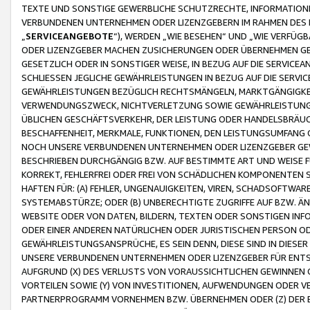
TEXTE UND SONSTIGE GEWERBLICHE SCHUTZRECHTE, INFORMATIONE
VERBUNDENEN UNTERNEHMEN ODER LIZENZGEBERN IM RAHMEN DES
„
SERVICEANGEBOTE
“), WERDEN „WIE BESEHEN“ UND „WIE VERFÜ
ODER LIZENZGEBER MACHEN ZUSICHERUNGEN ODER ÜBERNEHMEN GEW
GESETZLICH ODER IN SONSTIGER WEISE, IN BEZUG AUF DIE SERVI
SCHLIESSEN JEGLICHE GEWÄHRLEISTUNGEN IN BEZUG AUF DIE SERVI
GEWÄHRLEISTUNGEN BEZÜGLICH RECHTSMÄNGELN, MARKTGÄNGIGKEIT
VERWENDUNGSZWECK, NICHTVERLETZUNG SOWIE GEWÄHRLEISTUNGEN 
ÜBLICHEN GESCHÄFTSVERKEHR, DER LEISTUNG ODER HANDELSBRÄUCH
BESCHAFFENHEIT, MERKMALE, FUNKTIONEN, DEN LEISTUNGSUMFANG 
NOCH UNSERE VERBUNDENEN UNTERNEHMEN ODER LIZENZGEBER GEWÄ
BESCHRIEBEN DURCHGÄNGIG BZW. AUF BESTIMMTE ART UND WEISE
KORREKT, FEHLERFREI ODER FREI VON SCHÄDLICHEN KOMPONENTEN
HAFTEN FÜR: (A) FEHLER, UNGENAUIGKEITEN, VIREN, SCHADSOFTW
SYSTEMABSTÜRZE; ODER (B) UNBERECHTIGTE ZUGRIFFE AUF BZW. 
WEBSITE ODER VON DATEN, BILDERN, TEXTEN ODER SONSTIGEN INF
ODER EINER ANDEREN NATÜRLICHEN ODER JURISTISCHEN PERSON OD
GEWÄHRLEISTUNGSANSPRÜCHE, ES SEIN DENN, DIESE SIND IN DIES
UNSERE VERBUNDENEN UNTERNEHMEN ODER LIZENZGEBER FÜR EN
AUFGRUND (X) DES VERLUSTS VON VORAUSSICHTLICHEN GEWINNEN
VORTEILEN SOWIE (Y) VON INVESTITIONEN, AUFWENDUNGEN ODER VE
PARTNERPROGRAMM VORNEHMEN BZW. ÜBERNEHMEN ODER (Z) DER 