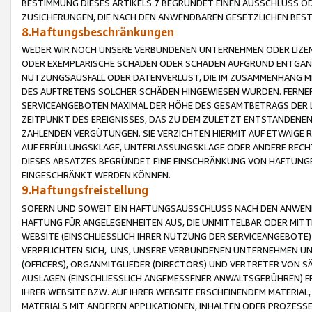
BESTIMMUNG DIESES ARTIKELS 7 BEGRÜNDET EINEN AUSSCHLUSS 
ZUSICHERUNGEN, DIE NACH DEN ANWENDBAREN GESETZLICHEN BE
8.Haftungsbeschränkungen
WEDER WIR NOCH UNSERE VERBUNDENEN UNTERNEHMEN ODER LIZEN
ODER EXEMPLARISCHE SCHÄDEN ODER SCHÄDEN AUFGRUND ENTGANG
NUTZUNGSAUSFALL ODER DATENVERLUST, DIE IM ZUSAMMENHANG MI
DES AUFTRETENS SOLCHER SCHÄDEN HINGEWIESEN WURDEN. FERN
SERVICEANGEBOTEN MAXIMAL DER HÖHE DES GESAMTBETRAGS DER 
ZEITPUNKT DES EREIGNISSES, DAS ZU DEM ZULETZT ENTSTANDENE
ZAHLENDEN VERGÜTUNGEN. SIE VERZICHTEN HIERMIT AUF ETWAIGE 
AUF ERFÜLLUNGSKLAGE, UNTERLASSUNGSKLAGE ODER ANDERE RECHT
DIESES ABSATZES BEGRÜNDET EINE EINSCHRÄNKUNG VON HAFTUNG
EINGESCHRÄNKT WERDEN KÖNNEN.
9.Haftungsfreistellung
SOFERN UND SOWEIT EIN HAFTUNGSAUSSCHLUSS NACH DEN ANWENDB
HAFTUNG FÜR ANGELEGENHEITEN AUS, DIE UNMITTELBAR ODER MITT
WEBSITE (EINSCHLIESSLICH IHRER NUTZUNG DER SERVICEANGEBOTE)
VERPFLICHTEN SICH, UNS, UNSERE VERBUNDENEN UNTERNEHMEN UN
(OFFICERS), ORGANMITGLIEDER (DIRECTORS) UND VERTRETER VON 
AUSLAGEN (EINSCHLIESSLICH ANGEMESSENER ANWALTSGEBÜHREN) FR
IHRER WEBSITE BZW. AUF IHRER WEBSITE ERSCHEINENDEM MATERIAL
MATERIALS MIT ANDEREN APPLIKATIONEN, INHALTEN ODER PROZESSE