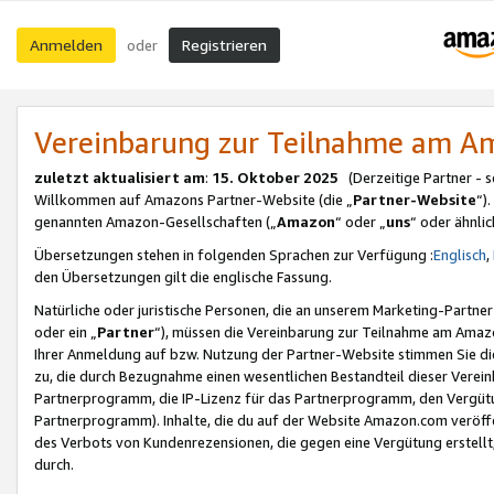
Anmelden
Registrieren
oder
Vereinbarung zur Teilnahme am 
zuletzt aktualisiert am
:
15. Oktober 2025
(Derzeitige Partner - 
Willkommen auf Amazons Partner-Website (die „
Partner-Website
“)
genannten Amazon-Gesellschaften („
Amazon
“ oder „
uns
“ oder ähnli
Übersetzungen stehen in folgenden Sprachen zur Verfügung :
Englisch
,
den Übersetzungen gilt die englische Fassung.
Natürliche oder juristische Personen, die an unserem Marketing-Partn
oder ein „
Partner
“), müssen die Vereinbarung zur Teilnahme am Ama
Ihrer Anmeldung auf bzw. Nutzung der Partner-Website stimmen Sie die
zu, die durch Bezugnahme einen wesentlichen Bestandteil dieser Verei
Partnerprogramm, die IP-Lizenz für das Partnerprogramm, den Vergütu
Partnerprogramm). Inhalte, die du auf der Website Amazon.com veröffe
des Verbots von Kundenrezensionen, die gegen eine Vergütung erstellt, 
durch.