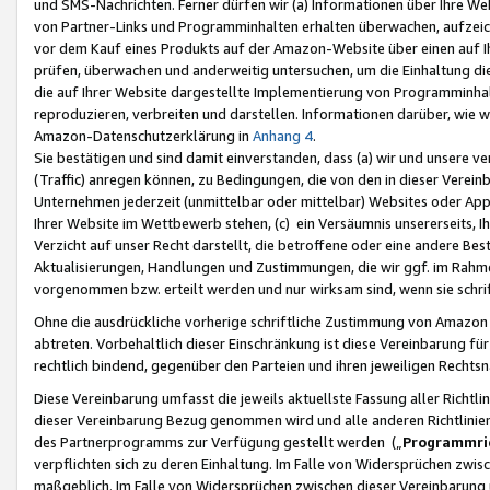
und SMS-Nachrichten. Ferner dürfen wir (a) Informationen über Ihre We
von Partner-Links und Programminhalten erhalten überwachen, aufzei
vor dem Kauf eines Produkts auf der Amazon-Website über einen auf Ih
prüfen, überwachen und anderweitig untersuchen, um die Einhaltung dies
die auf Ihrer Website dargestellte Implementierung von Programminhalt
reproduzieren, verbreiten und darstellen. Informationen darüber, wie w
Amazon-Datenschutzerklärung in
Anhang 4
.
Sie bestätigen und sind damit einverstanden, dass (a) wir und unsere 
(Traffic) anregen können, zu Bedingungen, die von den in dieser Vere
Unternehmen jederzeit (unmittelbar oder mittelbar) Websites oder Appl
Ihrer Website im Wettbewerb stehen, (c) ein Versäumnis unsererseits, I
Verzicht auf unser Recht darstellt, die betroffene oder eine andere B
Aktualisierungen, Handlungen und Zustimmungen, die wir ggf. im Rahme
vorgenommen bzw. erteilt werden und nur wirksam sind, wenn sie schri
Ohne die ausdrückliche vorherige schriftliche Zustimmung von Amazon
abtreten. Vorbehaltlich dieser Einschränkung ist diese Vereinbarung f
rechtlich bindend, gegenüber den Parteien und ihren jeweiligen Rech
Diese Vereinbarung umfasst die jeweils aktuellste Fassung aller Richtli
dieser Vereinbarung Bezug genommen wird und alle anderen Richtlinie
des Partnerprogramms zur Verfügung gestellt werden („
Programmric
verpflichten sich zu deren Einhaltung. Im Falle von Widersprüchen zwi
maßgeblich. Im Falle von Widersprüchen zwischen dieser Vereinbarun