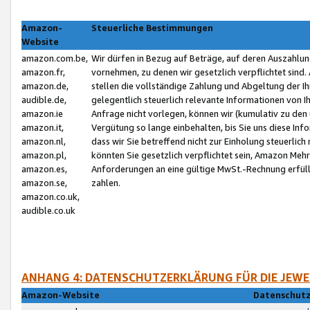
Amazon-
Steuerliche Bestimmungen
Website
amazon.com.be,
Wir dürfen in Bezug auf Beträge, auf deren Auszahlun
amazon.fr,
vornehmen, zu denen wir gesetzlich verpflichtet sind
amazon.de,
stellen die vollständige Zahlung und Abgeltung der 
audible.de,
gelegentlich steuerlich relevante Informationen von I
amazon.ie
Anfrage nicht vorlegen, können wir (kumulativ zu de
amazon.it,
Vergütung so lange einbehalten, bis Sie uns diese Inf
amazon.nl,
dass wir Sie betreffend nicht zur Einholung steuerlich 
amazon.pl,
könnten Sie gesetzlich verpflichtet sein, Amazon Meh
amazon.es,
Anforderungen an eine gültige MwSt.-Rechnung erfüllt
amazon.se,
zahlen.
amazon.co.uk,
audible.co.uk
ANHANG 4: DATENSCHUTZERKLÄRUNG FÜR DIE JEWE
Amazon-Website
Datenschutz