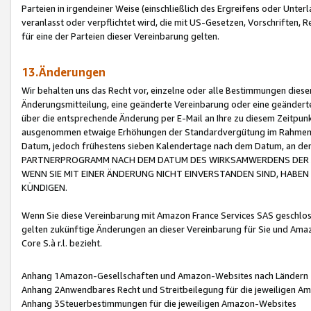
Parteien in irgendeiner Weise (einschließlich des Ergreifens oder Unt
veranlasst oder verpflichtet wird, die mit US-Gesetzen, Vorschriften,
für eine der Parteien dieser Vereinbarung gelten.
13.Änderungen
Wir behalten uns das Recht vor, einzelne oder alle Bestimmungen diese
Änderungsmitteilung, eine geänderte Vereinbarung oder eine geänderte 
über die entsprechende Änderung per E-Mail an Ihre zu diesem Zeitpun
ausgenommen etwaige Erhöhungen der Standardvergütung im Rahmen
Datum, jedoch frühestens sieben Kalendertage nach dem Datum, an de
PARTNERPROGRAMM NACH DEM DATUM DES WIRKSAMWERDENS DER Ä
WENN SIE MIT EINER ÄNDERUNG NICHT EINVERSTANDEN SIND, HABEN S
KÜNDIGEN.
Wenn Sie diese Vereinbarung mit Amazon France Services SAS geschlo
gelten zukünftige Änderungen an dieser Vereinbarung für Sie und Ama
Core S.à r.l. bezieht.
Anhang 1Amazon-Gesellschaften und Amazon-Websites nach Ländern
Anhang 2Anwendbares Recht und Streitbeilegung für die jeweiligen 
Anhang 3Steuerbestimmungen für die jeweiligen Amazon-Websites