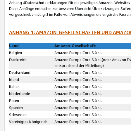
Anhang 4Datenschutzerklärungen für die jeweiligen Amazon-Websites
Diese Anhänge enthalten zur besseren Übersicht Übersetzungen. Sofe
vorgeschrieben ist, gilt im Falle von Abweichungen die englische Fass
ANHANG 1: AMAZON-GESELLSCHAFTEN UND AMAZO
Land
Amazon-Gesellschaft
Belgien
Amazon Europe Core S.à r.l.
Frankreich
Amazon Europe Core S.à r.l.(oder Amazon Fr
entsprechend der Mitteilung)
Deutschland
Amazon Europe Core S.à r.l.
Irland
Amazon Europe Core S.à r.l.
Italien
Amazon Europe Core S.à r.l.
Niederlande
Amazon Europe Core S.à r.l.
Polen
Amazon Europe Core S.à r.l.
Spanien
Amazon Europe Core S.à r.l.
Schweden
Amazon Europe Core S.à r.l.
Vereinigtes Königreich
Amazon Europe Core S.à r.l.