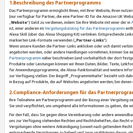
1.Beschreibung des Partnerprogramms
Das Partnerprogramm ermöglicht Ihnen, mit Ihrer Website, Ihren nutzer
(nur verfügbar für Partner, die eine Partner-ID für die Amazon UK We
„
Website
“) Geld zu verdienen, indem Sie Ihre Website mit einer der in
ist, einer anderen im
Vergütungskatalog für das Partnerprogramm
enth
Alexa Skill (über das Alexa Shopping Kit) verlinken. Entsprechende Lin
markierten Link-Formate verwenden („
Partner-Links
“).
Wenn unsere Kunden die Partner-Links anklicken oder sich damit verbi
angeboten werden, oder andere Handlungen vornehmen, können Sie eine
Partnerprogramm
näher beschrieben (und vorbehaltlich der dort festg
Produkte oder Leistungen können wir Ihnen Daten, Bilder, Texte, Linkfo
für Anwendungsprogramme, die Alexa-Funktionalität und weitere Inf
zur Verfügung stellen. Der Begriff „Programminhalte“ bezieht sich dabe
in Bezug auf Produkte, die auf Websites angeboten werden, bei denen 
2.Compliance-Anforderungen für das Partnerprog
Ihre Teilnahme am Partnerprogramm und der Bezug einer Vergütung setz
Sie sind verpflichtet, uns umgehend alle Informationen zu geben, die w
Für den Fall, dass Sie gegen diese Vereinbarung oder andere anwendba
uns zur Verfügung stehenden Rechten und Rechtsbehelfen, das Recht vo
Vergütungen ohne weitere Ankündigung (soweit nach geltendem Recht z
entsprechende Vergütungen zu haben) und zwar unabhängig davon, ob 