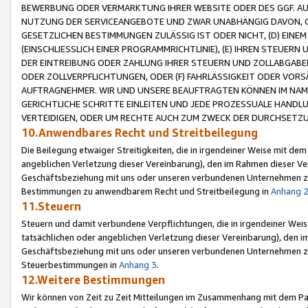
BEWERBUNG ODER VERMARKTUNG IHRER WEBSITE ODER DES GGF. AUF 
NUTZUNG DER SERVICEANGEBOTE UND ZWAR UNABHÄNGIG DAVON, O
GESETZLICHEN BESTIMMUNGEN ZULÄSSIG IST ODER NICHT, (D) EINE
(EINSCHLIESSLICH EINER PROGRAMMRICHTLINIE), (E) IHREN STEUER
DER EINTREIBUNG ODER ZAHLUNG IHRER STEUERN UND ZOLLABGAB
ODER ZOLLVERPFLICHTUNGEN, ODER (F) FAHRLÄSSIGKEIT ODER VORS
AUFTRAGNEHMER. WIR UND UNSERE BEAUFTRAGTEN KÖNNEN IM NAME
GERICHTLICHE SCHRITTE EINLEITEN UND JEDE PROZESSUALE HAND
VERTEIDIGEN, ODER UM RECHTE AUCH ZUM ZWECK DER DURCHSETZU
10.Anwendbares Recht und Streitbeilegung
Die Beilegung etwaiger Streitigkeiten, die in irgendeiner Weise mit de
angeblichen Verletzung dieser Vereinbarung), den im Rahmen dieser Ve
Geschäftsbeziehung mit uns oder unseren verbundenen Unternehmen zu
Bestimmungen zu anwendbarem Recht und Streitbeilegung in
Anhang 
11.Steuern
Steuern und damit verbundene Verpflichtungen, die in irgendeiner Wei
tatsächlichen oder angeblichen Verletzung dieser Vereinbarung), den 
Geschäftsbeziehung mit uns oder unseren verbundenen Unternehmen z
Steuerbestimmungen in
Anhang 3
.
12.Weitere Bestimmungen
Wir können von Zeit zu Zeit Mitteilungen im Zusammenhang mit dem Par