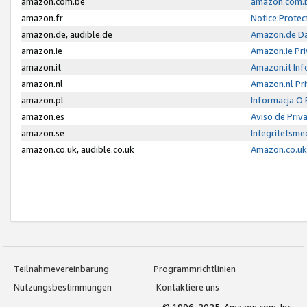
amazon.com.be
amazon.com.b
amazon.fr
Notice:Protec
amazon.de, audible.de
Amazon.de Da
amazon.ie
Amazon.ie Pri
amazon.it
Amazon.it Inf
amazon.nl
Amazon.nl Pri
amazon.pl
Informacja O
amazon.es
Aviso de Priv
amazon.se
Integritetsm
amazon.co.uk, audible.co.uk
Amazon.co.uk 
Teilnahmevereinbarung
Programmrichtlinien
Nutzungsbestimmungen
Kontaktiere uns