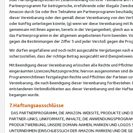
Partnerprogramm für betrügerische, irreführende oder illegale Zwecke
Amazon durch Sie oder Ihre Teilnahme am Partnerprogramm beschädig
dieser Vereinbarung oder den gemäß dieser Vereinbarung von den Vertr
oder künftig unterliegen könnte; (g) wenn wir diese Vereinbarung mit I
gemeinsam mit Ihnen agieren, bereits in der Vergangenheit, gleich aus
das Partnerprogramm in der allgemein angebotenen Form beenden. Vors
gegen die Bestimmungen der Ziffer 5 und jeder Verstoß gegen die Prog
Wir dürfen angefallene und noch nicht ausgezahlte Vergütungen nach 
sicherzustellen, dass der richtige Betrag ausgezahlt wird (beispielsw
Mit Beendigung dieser Vereinbarung erlöschen alle Rechte und Pflichte
eingeräumten Lizenzen/Nutzungsrechte; hiervon ausgenommen sind die in 
Programmrichtlinien festgelegten Rechte und Pflichten der Parteien sow
Vereinbarung, die nach Beendigung dieser Vereinbarung fortbestehen. D
entstandenen Verbindlichkeiten aus dieser Vereinbarung und der Haft
begangen wurde.
7.Haftungsausschlüsse
DAS PARTNERPROGRAMM, DIE AMAZON-WEBSITE, PRODUKTE UND DI
PARTNER-LINKS, LINKFORMATE, INHALTE, DIE ANWENDUNGSPROGR
PRODUKTWERBUNG, UNSERE DOMAIN-NAMEN, MARKEN UND LOGOS S
UNTERNEHMEN (EINSCHLIESSLICH DER AMAZON-MARKEN) UND DIE GE