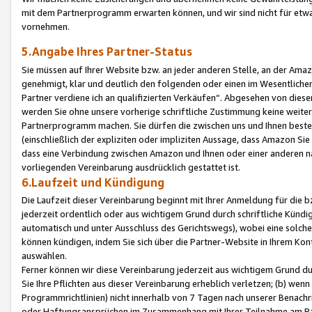
mit dem Partnerprogramm erwarten können, und wir sind nicht für etwa
vornehmen.
5.Angabe Ihres Partner-Status
Sie müssen auf Ihrer Website bzw. an jeder anderen Stelle, an der Am
genehmigt, klar und deutlich den folgenden oder einen im Wesentlichen
Partner verdiene ich an qualifizierten Verkäufen“. Abgesehen von die
werden Sie ohne unsere vorherige schriftliche Zustimmung keine weite
Partnerprogramm machen. Sie dürfen die zwischen uns und Ihnen best
(einschließlich der expliziten oder impliziten Aussage, dass Amazon Si
dass eine Verbindung zwischen Amazon und Ihnen oder einer anderen natü
vorliegenden Vereinbarung ausdrücklich gestattet ist.
6.Laufzeit und Kündigung
Die Laufzeit dieser Vereinbarung beginnt mit Ihrer Anmeldung für die 
jederzeit ordentlich oder aus wichtigem Grund durch schriftliche Kündi
automatisch und unter Ausschluss des Gerichtswegs), wobei eine solch
können kündigen, indem Sie sich über die Partner-Website in Ihrem Ko
auswählen.
Ferner können wir diese Vereinbarung jederzeit aus wichtigem Grund dur
Sie Ihre Pflichten aus dieser Vereinbarung erheblich verletzen; (b) wen
Programmrichtlinien) nicht innerhalb von 7 Tagen nach unserer Benachr
oder Haftungsansprüchen im Zusammenhang mit Ihrer Teilnahme am Pa