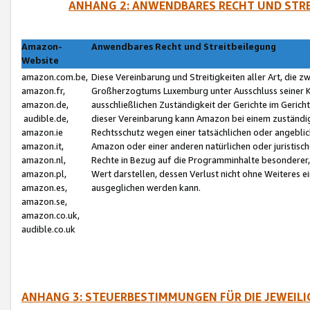
ANHANG 2: ANWENDBARES RECHT UND STRE
Amazon-
Anwendbares Recht und Streitbeilegung
Website
amazon.com.be,
Diese Vereinbarung und Streitigkeiten aller Art, die 
amazon.fr,
Großherzogtums Luxemburg unter Ausschluss seiner Kol
amazon.de,
ausschließlichen Zuständigkeit der Gerichte im Geri
audible.de,
dieser Vereinbarung kann Amazon bei einem zuständig
amazon.ie
Rechtsschutz wegen einer tatsächlichen oder angebli
amazon.it,
Amazon oder einer anderen natürlichen oder juristisc
amazon.nl,
Rechte in Bezug auf die Programminhalte besonderer,
amazon.pl,
Wert darstellen, dessen Verlust nicht ohne Weiteres e
amazon.es,
ausgeglichen werden kann.
amazon.se,
amazon.co.uk,
audible.co.uk
ANHANG 3: STEUERBESTIMMUNGEN FÜR DIE JEWEIL