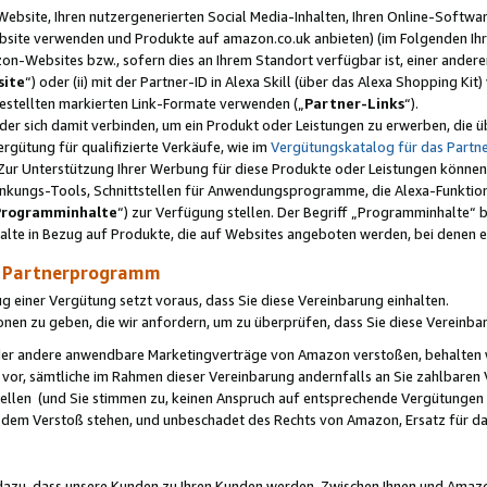
ebsite, Ihren nutzergenerierten Social Media-Inhalten, Ihren Online-Softwar
ebsite verwenden und Produkte auf amazon.co.uk anbieten) (im Folgenden Ihr
-Websites bzw., sofern dies an Ihrem Standort verfügbar ist, einer ander
ite
“) oder (ii) mit der Partner-ID in Alexa Skill (über das Alexa Shopping Ki
estellten markierten Link-Formate verwenden („
Partner-Links
“).
oder sich damit verbinden, um ein Produkt oder Leistungen zu erwerben, di
gütung für qualifizierte Verkäufe, wie im
Vergütungskatalog für das Part
Zur Unterstützung Ihrer Werbung für diese Produkte oder Leistungen können w
linkungs-Tools, Schnittstellen für Anwendungsprogramme, die Alexa-Funktion
Programminhalte
“) zur Verfügung stellen. Der Begriff „Programminhalte“ be
halte in Bezug auf Produkte, die auf Websites angeboten werden, bei denen 
as Partnerprogramm
einer Vergütung setzt voraus, dass Sie diese Vereinbarung einhalten.
ionen zu geben, die wir anfordern, um zu überprüfen, dass Sie diese Vereinba
oder andere anwendbare Marketingverträge von Amazon verstoßen, behalten w
 vor, sämtliche im Rahmen dieser Vereinbarung andernfalls an Sie zahlbare
tellen (und Sie stimmen zu, keinen Anspruch auf entsprechende Vergütungen
 dem Verstoß stehen, und unbeschadet des Rechts von Amazon, Ersatz für 
azu, dass unsere Kunden zu Ihren Kunden werden. Zwischen Ihnen und Amaz