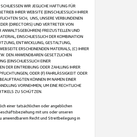
CHLIESSEN WIR JEGLICHE HAFTUNG FÜR
TRIEB IHRER WEBSITE (EINSCHLIESSLICH IHRER
FLICHTEN SICH, UNS, UNSERE VERBUNDENEN
EDER (DIRECTORS) UND VERTRETER VON
R ANWALTSGEBÜHREN) FREIZUSTELLEN UND
ATERIAL, EINSCHLIESSLICH DER KOMBINATION
NUTZUNG, ENTWICKLUNG, GESTALTUNG,
EBSEITE ERSCHEINENDEN MATERIALS, (C) IHRER
ZW. DEN ANWENDBAREN GESETZLICHEN
NG (EINSCHLIESSLICH EINER
BEN DER EINTREIBUNG ODER ZAHLUNG IHRER
LICHTUNGEN, ODER (F) FAHRLÄSSIGKEIT ODER
 BEAUFTRAGTEN KÖNNEN IM NAMEN EINER
HANDLUNG VORNEHMEN, UM EINE RECHTLICHE
TIKELS ZU SCHÜTZEN.
ich einer tatsächlichen oder angeblichen
Geschäftsbeziehung mit uns oder unseren
u anwendbarem Recht und Streitbeilegung in