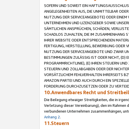
SOFERN UND SOWEIT EIN HAFTUNGSAUSSCHLUSS
ANGELEGENHEITEN AUS, DIE UNMITTELBAR ODER 
NUTZUNG DER SERVICEANGEBOTE) ODER EINEM V
UNTERNEHMEN UND LIZENZGEBER SOWIE UNSERE 
SÄMTLICHEN ANSPRÜCHEN, SCHÄDEN, VERLUSTE
SCHADLOS ZUHALTEN, DIE IM ZUSAMMENHANG STE
IHRER WEBSITE ODER ENTSPRECHENDEN MATERIA
FERTIGUNG, HERSTELLUNG, BEWERBUNG ODER VE
NUTZUNG DER SERVICEANGEBOTE UND ZWAR UN
BESTIMMUNGEN ZULÄSSIG IST ODER NICHT, (D) 
PROGRAMMRICHTLINIE), (E) IHREN STEUERN UN
STEUERN UND ZOLLABGABEN ODER DER NICHTER
VORSÄTZLICHEM FEHLVERHALTEN IHRERSEITS BZ
AMAZON PARTEI UND AUCH DURCH EIN SPEZIELL
FORDERUNG DURCHZUSETZEN ODER ZU VERTEIDI
10.Anwendbares Recht und Streitbe
Die Beilegung etwaiger Streitigkeiten, die in irg
Verletzung dieser Vereinbarung), den im Rahmen d
verbundenen Unternehmen zusammenhängen, unterl
Anhang 2
.
11.Steuern