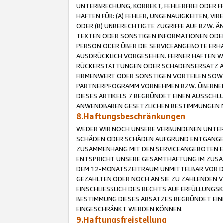
UNTERBRECHUNG, KORREKT, FEHLERFREI ODER 
HAFTEN FÜR: (A) FEHLER, UNGENAUIGKEITEN, 
ODER (B) UNBERECHTIGTE ZUGRIFFE AUF BZW. 
TEXTEN ODER SONSTIGEN INFORMATIONEN ODER 
PERSON ODER ÜBER DIE SERVICEANGEBOTE ERHA
AUSDRÜCKLICH VORGESEHEN. FERNER HAFTEN 
RÜCKERSTATTUNGEN ODER SCHADENSERSATZ AU
FIRMENWERT ODER SONSTIGEN VORTEILEN SOWIE
PARTNERPROGRAMM VORNEHMEN BZW. ÜBERNEHM
DIESES ARTIKELS 7 BEGRÜNDET EINEN AUSSCH
ANWENDBAREN GESETZLICHEN BESTIMMUNGEN 
8.Haftungsbeschränkungen
WEDER WIR NOCH UNSERE VERBUNDENEN UNTERN
SCHÄDEN ODER SCHÄDEN AUFGRUND ENTGANGENE
ZUSAMMENHANG MIT DEN SERVICEANGEBOTEN EN
ENTSPRICHT UNSERE GESAMTHAFTUNG IM ZUSAM
DEM 12-MONATSZEITRAUM UNMITTELBAR VOR DE
GEZAHLTEN ODER NOCH AN SIE ZU ZAHLENDEN V
EINSCHLIESSLICH DES RECHTS AUF ERFÜLLUNGS
BESTIMMUNG DIESES ABSATZES BEGRÜNDET EI
EINGESCHRÄNKT WERDEN KÖNNEN.
9.Haftungsfreistellung