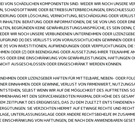
FREI VON SCHÄDLICHEN KOMPONENTEN SIND. WEDER WIR NOCH UNSERE 
VIREN, SCHADSOFTWARE ODER BETRIEBSUNTERBRECHUNGEN, EINSCHLIESSL
ÄNDERUNG ODER LÖSCHUNG, VERNICHTUNG, BESCHÄDIGUNG ODER VERLUST 
INHALTEN. BERATUNG ODER INFORMATIONEN, DIE SIE VON UNS ODER EIN
LTEN, BEGRÜNDEN KEINE GEWÄHRLEISTUNGSANSPRÜCHE, ES SEIN DENN, DI
WEDER WIR NOCH UNSERE VERBUNDENEN UNTERNEHMEN ODER LIZENZGEBE
FGRUND (X) DES VERLUSTS VON VORAUSSICHTLICHEN GEWINNEN ODER 
 (Y) VON INVESTITIONEN, AUFWENDUNGEN ODER VERPFLICHTUNGEN, DIE 
EN ODER (Z) DER BEENDIGUNG ODER AUSSETZUNG IHRER TEILNAHME A
LUSS ODER EINE EINSCHRÄNKUNG VON GEWÄHRLEISTUNGEN, HAFTUNGEN O
NICHT AUSGESCHLOSSEN ODER EINGESCHRÄNKT WERDEN KÖNNEN.
EHMEN ODER LIZENZGEBER HAFTEN FÜR MITTELBARE, NEBEN- ODER FOL
R EINNAHMEN ODER GEWINNE, VERLUST VON FIRMENWERT, NUTZUNGSAU
TSTEHEN, SELBST WENN WIR AUF DIE MÖGLICHKEIT DES AUFTRETENS S
MENHANG MIT DEN SERVICEANGEBOTEN MAXIMAL DER HÖHE DES GESAMT
M ZEITPUNKT DES EREIGNISSES, DAS ZU DEM ZULETZT ENTSTANDENEN 
ERGÜTUNGEN. SIE VERZICHTEN HIERMIT AUF ETWAIGE RECHTE UND RECHT
KLAGE, UNTERLASSUNGSKLAGE ODER ANDERE RECHTSBEHELFE IM ZUSAMME
NE EINSCHRÄNKUNG VON HAFTUNGEN, DIE NACH DEN ANWENDBAREN GESE