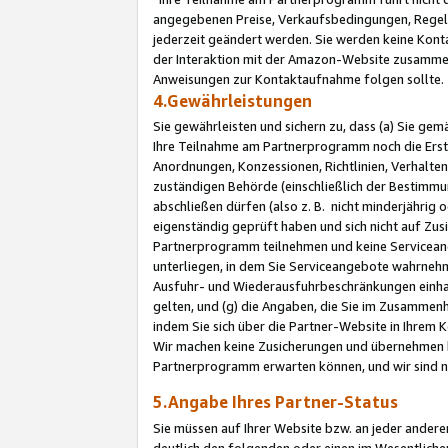
angegebenen Preise, Verkaufsbedingungen, Regeln
jederzeit geändert werden. Sie werden keine Konta
der Interaktion mit der Amazon-Website zusamme
Anweisungen zur Kontaktaufnahme folgen sollte.
4.Gewährleistungen
Sie gewährleisten und sichern zu, dass (a) Sie g
Ihre Teilnahme am Partnerprogramm noch die Erst
Anordnungen, Konzessionen, Richtlinien, Verhalten
zuständigen Behörde (einschließlich der Bestimmu
abschließen dürfen (also z. B. nicht minderjährig
eigenständig geprüft haben und sich nicht auf Zusi
Partnerprogramm teilnehmen und keine Servicean
unterliegen, in dem Sie Serviceangebote wahrneh
Ausfuhr- und Wiederausfuhrbeschränkungen einhal
gelten, und (g) die Angaben, die Sie im Zusammen
indem Sie sich über die Partner-Website in Ihrem
Wir machen keine Zusicherungen und übernehmen 
Partnerprogramm erwarten können, und wir sind n
5.Angabe Ihres Partner-Status
Sie müssen auf Ihrer Website bzw. an jeder ander
deutlich den folgenden oder einen im Wesentlichen