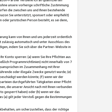
ohne unsere vorherige schriftliche Zustimmung
ürfen die zwischen uns und Ihnen bestehende
mazon Sie unterstützt, sponsert oder empfiehlt)
oder juristischen Person besteht, es sei denn,
arung kann von Ihnen und uns jederzeit ordentlich
t zulässig automatisch und unter Ausschluss des
gen, indem Sie sich über die Partner-Website in
hr Konto sperren: (a) wenn Sie Ihre Pflichten aus
eßlich Programmrichtlinien) nicht innerhalb von 7
ngsansprüchen im Zusammenhang mit Ihrer
ührende oder illegale Zwecke genutzt wurde; (e)
eschädigt werden könnte; (f) wenn wir der
rteien durchgeführten Tätigkeiten einer Pflicht
nen, die unserer Ansicht nach mit Ihnen verbunden
nto gesperrt haben) oder (h) wenn wir das
 (a) gilt jeder Verstoß gegen die Bestimmungen
ehalten, um sicherzustellen, dass der richtige