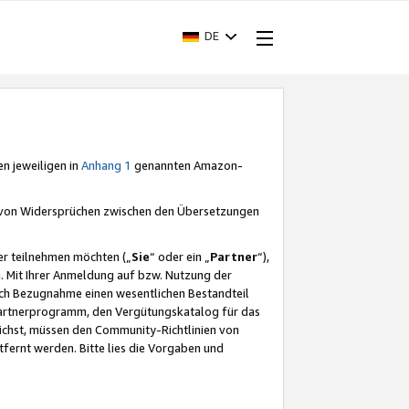
DE
en jeweiligen in
Anhang 1
genannten Amazon-
e von Widersprüchen zwischen den Übersetzungen
er teilnehmen möchten („
Sie
“ oder ein „
Partner
“),
. Mit Ihrer Anmeldung auf bzw. Nutzung der
durch Bezugnahme einen wesentlichen Bestandteil
 Partnerprogramm, den Vergütungskatalog für das
ichst, müssen den Community-Richtlinien von
fernt werden. Bitte lies die Vorgaben und