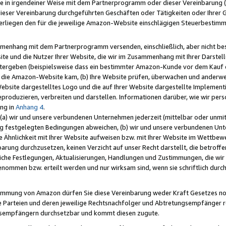
e in irgendeiner Weise mit dem Partnerprogramm oder dieser Vereinbarung (ei
ieser Vereinbarung durchgeführten Geschäften oder Tätigkeiten oder Ihrer 
liegen den für die jeweilige Amazon-Website einschlägigen Steuerbestim
mmenhang mit dem Partnerprogramm versenden, einschließlich, aber nicht be
site und die Nutzer Ihrer Website, die wir im Zusammenhang mit Ihrer Darst
itergeben (beispielsweise dass ein bestimmter Amazon-Kunde vor dem Kauf
uf die Amazon-Website kam, (b) Ihre Website prüfen, überwachen und anderwei
r Website dargestelltes Logo und die auf Ihrer Website dargestellte Impleme
reproduzieren, verbreiten und darstellen. Informationen darüber, wie wir per
ng in
Anhang 4
.
 (a) wir und unsere verbundenen Unternehmen jederzeit (mittelbar oder unmit
ng festgelegten Bedingungen abweichen, (b) wir und unsere verbundenen Unte
 Ähnlichkeit mit Ihrer Website aufweisen bzw. mit Ihrer Website im Wettbewer
barung durchzusetzen, keinen Verzicht auf unser Recht darstellt, die betrof
liche Festlegungen, Aktualisierungen, Handlungen und Zustimmungen, die wi
enommen bzw. erteilt werden und nur wirksam sind, wenn sie schriftlich dur
stimmung von Amazon dürfen Sie diese Vereinbarung weder Kraft Gesetzes no
die Parteien und deren jeweilige Rechtsnachfolger und Abtretungsempfänger 
ngsempfängern durchsetzbar und kommt diesen zugute.