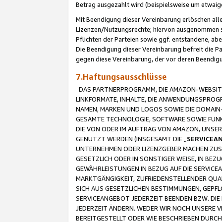
Betrag ausgezahlt wird (beispielsweise um etwai
Mit Beendigung dieser Vereinbarung erlöschen alle
Lizenzen/Nutzungsrechte; hiervon ausgenommen sind
Pflichten der Parteien sowie ggf. entstandene, ab
Die Beendigung dieser Vereinbarung befreit die P
gegen diese Vereinbarung, der vor deren Beendi
7.Haftungsausschlüsse
DAS PARTNERPROGRAMM, DIE AMAZON-WEBSITE,
LINKFORMATE, INHALTE, DIE ANWENDUNGSPRO
NAMEN, MARKEN UND LOGOS SOWIE DIE DOMAIN
GESAMTE TECHNOLOGIE, SOFTWARE SOWIE FUNKT
DIE VON ODER IM AUFTRAG VON AMAZON, UNS
GENUTZT WERDEN (INSGESAMT DIE „
SERVICEA
UNTERNEHMEN ODER LIZENZGEBER MACHEN ZUSI
GESETZLICH ODER IN SONSTIGER WEISE, IN BE
GEWÄHRLEISTUNGEN IN BEZUG AUF DIE SERVICE
MARKTGÄNGIGKEIT, ZUFRIEDENSTELLENDER QUA
SICH AUS GESETZLICHEN BESTIMMUNGEN, GEPFL
SERVICEANGEBOT JEDERZEIT BEENDEN BZW. DIE
JEDERZEIT ÄNDERN. WEDER WIR NOCH UNSERE 
BEREITGESTELLT ODER WIE BESCHRIEBEN DURC