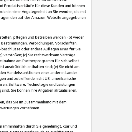
und Produktverkäufe für diese Kunden und können
nden in einer Angelegenheit an Sie wenden, die mit
e-Fragen den auf der Amazon-Website angegebenen
stellen, pflegen und betreiben werden; (b) weder
e Bestimmungen, Verordnungen, Vorschriften,
-beschlüsse oder andere Auflagen einer für Sie
 verstoßen; (c) Sie rechtswirksam Verträge
r Teilnahme am Partnerprogramm für sich selbst
t ausdrücklich enthalten sind; (e) Sie nicht am
den Handelssanktionen eines anderen Landes
gen und zutreffende nicht US-amerikanische
ren, Software, Technologie und Leistungen
sind. Sie können Ihre Angaben aktualisieren,
men, das Sie im Zusammenhang mit dem
 Erwartungen vornehmen.
ogramminhalten durch Sie genehmigt, klar und
zon-Partner verdiene ich an qualifizierten