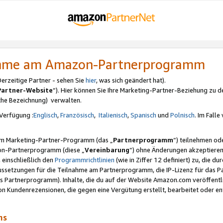
nahme am Amazon-Partnerprogramm
rzeitige Partner - sehen Sie
hier
, was sich geändert hat).
Partner-Website
“). Hier können Sie Ihre Marketing-Partner-Beziehung zu d
iche Bezeichnung) verwalten.
Verfügung :
Englisch
,
Französisch
,
Italienisch
,
Spanisch
und
Polnisch
. Im Fall
erem Marketing-Partner-Programm (das „
Partnerprogramm
“) teilnehmen od
on-Partnerprogramm (diese „
Vereinbarung
“) ohne Änderungen akzeptieren
 einschließlich den
Programmrichtlinien
(wie in Ziffer 12 definiert) zu, die 
raussetzungen für die Teilnahme am Partnerprogramm, die IP-Lizenz für das
s Partnerprogramm). Inhalte, die du auf der Website Amazon.com veröffentl
n Kundenrezensionen, die gegen eine Vergütung erstellt, bearbeitet oder ent
mms