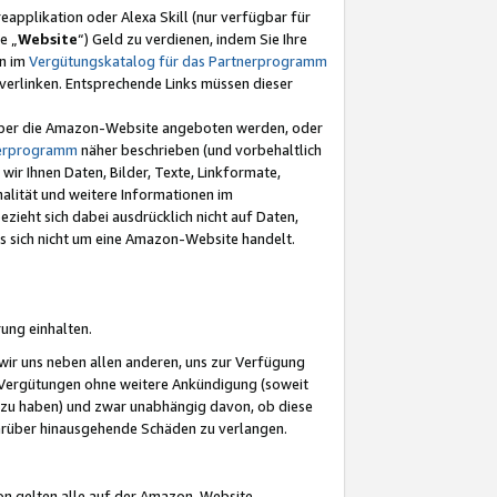
eapplikation oder Alexa Skill (nur verfügbar für
e „
Website
“) Geld zu verdienen, indem Sie Ihre
en im
Vergütungskatalog für das Partnerprogramm
t) verlinken. Entsprechende Links müssen dieser
e über die Amazon-Website angeboten werden, oder
nerprogramm
näher beschrieben (und vorbehaltlich
ir Ihnen Daten, Bilder, Texte, Linkformate,
alität und weitere Informationen im
zieht sich dabei ausdrücklich nicht auf Daten,
es sich nicht um eine Amazon-Website handelt.
rung einhalten.
ir uns neben allen anderen, uns zur Verfügung
n Vergütungen ohne weitere Ankündigung (soweit
 zu haben) und zwar unabhängig davon, ob diese
darüber hinausgehende Schäden zu verlangen.
on gelten alle auf der Amazon-Website