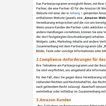
Das Partnerprogramm ermöglicht Ihnen, mit Ihrer W
Partner, die eine Partner-ID für die Amazon UK W
Website mit einer der in
Anhang 1
genannten Amazon
enthaltenen Website (jeweils eine „
Amazon-Webs
Vereinbarung entsprechen und die von uns bereitg
Wenn unsere Kunden die Partner-Links anklicken 
andere Handlungen vornehmen, können Sie eine Ver
der dort festgelegten Einschränkungen) erhalten. 
Widgets, Links, Marketing-Inhalte und andere Ver
Zusammenhang mit dem Partnerprogramm (die „
Bilder, Texte oder sonstige Informationen oder In
2.Compliance-Anforderungen für d
Ihre Teilnahme am Partnerprogramm und der Bezug 
Sie sind verpflichtet, uns umgehend alle Informat
Für den Fall, dass Sie gegen diese Vereinbarung 
stehenden Rechten und Rechtsbehelfen, das Recht
nach geltendem Recht zulässig) dauerhaft einzus
unmittelbar oder mittelbar im Zusammenhang mit
3.Amazon-Kunden
Ihre Teilnahme am Partnerprogramm führt nicht d