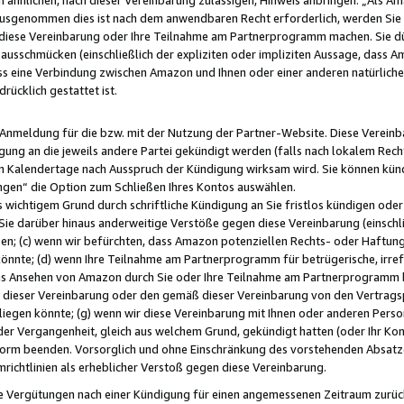
usgenommen dies ist nach dem anwendbaren Recht erforderlich, werden Sie 
f diese Vereinbarung oder Ihre Teilnahme am Partnerprogramm machen. Sie d
usschmücken (einschließlich der expliziten oder impliziten Aussage, dass A
 eine Verbindung zwischen Amazon und Ihnen oder einer anderen natürlichen 
rücklich gestattet ist.
r Anmeldung für die bzw. mit der Nutzung der Partner-Website. Diese Vereinb
gung an die jeweils andere Partei gekündigt werden (falls nach lokalem Rech
n Kalendertage nach Ausspruch der Kündigung wirksam wird. Sie können kündi
ngen“ die Option zum Schließen Ihres Kontos auswählen.
 wichtigem Grund durch schriftliche Kündigung an Sie fristlos kündigen oder I
 Sie darüber hinaus anderweitige Verstöße gegen diese Vereinbarung (einschli
ben; (c) wenn wir befürchten, dass Amazon potenziellen Rechts- oder Haftu
nnte; (d) wenn Ihre Teilnahme am Partnerprogramm für betrügerische, irref
das Ansehen von Amazon durch Sie oder Ihre Teilnahme am Partnerprogramm b
ieser Vereinbarung oder den gemäß dieser Vereinbarung von den Vertragspa
liegen könnte; (g) wenn wir diese Vereinbarung mit Ihnen oder anderen Perso
 der Vergangenheit, gleich aus welchem Grund, gekündigt hatten (oder Ihr Ko
rm beenden. Vorsorglich und ohne Einschränkung des vorstehenden Absatzes
richtlinien als erheblicher Verstoß gegen diese Vereinbarung.
e Vergütungen nach einer Kündigung für einen angemessenen Zeitraum zurückb