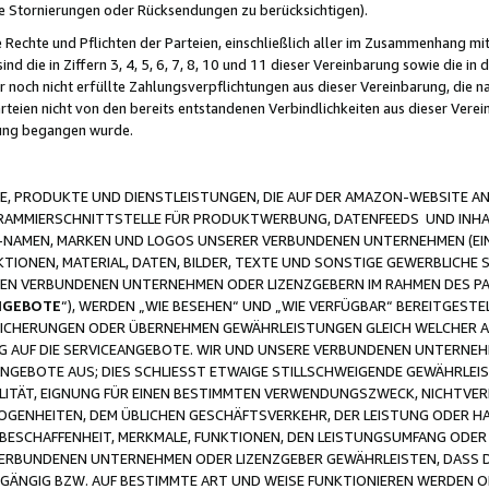
ge Stornierungen oder Rücksendungen zu berücksichtigen).
 Rechte und Pflichten der Parteien, einschließlich aller im Zusammenhang m
 die in Ziffern 3, 4, 5, 6, 7, 8, 10 und 11 dieser Vereinbarung sowie die in
er noch nicht erfüllte Zahlungsverpflichtungen aus dieser Vereinbarung, die
arteien nicht von den bereits entstandenen Verbindlichkeiten aus dieser Ver
gung begangen wurde.
 PRODUKTE UND DIENSTLEISTUNGEN, DIE AUF DER AMAZON-WEBSITE AN
GRAMMIERSCHNITTSTELLE FÜR PRODUKTWERBUNG, DATENFEEDS UND INH
-NAMEN, MARKEN UND LOGOS UNSERER VERBUNDENEN UNTERNEHMEN (EIN
IONEN, MATERIAL, DATEN, BILDER, TEXTE UND SONSTIGE GEWERBLICHE 
EREN VERBUNDENEN UNTERNEHMEN ODER LIZENZGEBERN IM RAHMEN DES 
NGEBOTE
“), WERDEN „WIE BESEHEN“ UND „WIE VERFÜGBAR“ BEREITGEST
CHERUNGEN ODER ÜBERNEHMEN GEWÄHRLEISTUNGEN GLEICH WELCHER AR
ZUG AUF DIE SERVICEANGEBOTE. WIR UND UNSERE VERBUNDENEN UNTERNEH
ANGEBOTE AUS; DIES SCHLIESST ETWAIGE STILLSCHWEIGENDE GEWÄHRLE
LITÄT, EIGNUNG FÜR EINEN BESTIMMTEN VERWENDUNGSZWECK, NICHTVER
OGENHEITEN, DEM ÜBLICHEN GESCHÄFTSVERKEHR, DER LEISTUNG ODER H
 BESCHAFFENHEIT, MERKMALE, FUNKTIONEN, DEN LEISTUNGSUMFANG ODER
VERBUNDENEN UNTERNEHMEN ODER LIZENZGEBER GEWÄHRLEISTEN, DASS D
HGÄNGIG BZW. AUF BESTIMMTE ART UND WEISE FUNKTIONIEREN WERDEN 