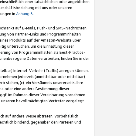
nschließlich einer tatsächlichen oder angeblichen
Geschäftsbeziehung mit uns oder unseren
mungen in
Anhang 3
.
schränkt auf E-Mails, Push- und SMS-Nachrichten.
ellung von Partner-Links und Programminhalten
 eines Produkts auf der Amazon-Website über
tig untersuchen, um die Einhaltung dieser
ntierung von Programminhalten als Best-Practice-
sonenbezogene Daten verarbeiten, finden Sie in der
telbar) Internet-Verkehr (Traffic) anregen können,
rnehmen jederzeit (unmittelbar oder mittelbar)
b stehen, (c) ein Versäumnis unsererseits, Ihre
fene oder eine andere Bestimmung dieser
r ggf. im Rahmen dieser Vereinbarung vornehmen
ch unseren bevollmächtigten Vertreter vorgelegt
ch auf andere Weise abtreten. Vorbehaltlich
rechtlich bindend, gegenüber den Parteien und