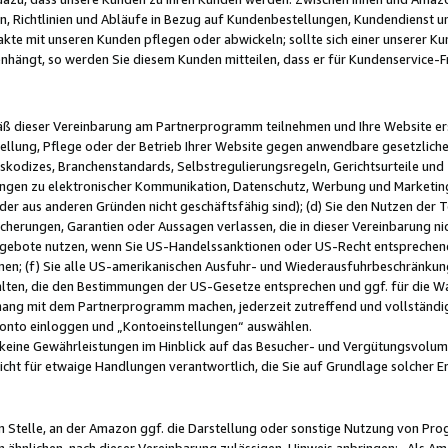
, Richtlinien und Abläufe in Bezug auf Kundenbestellungen, Kundendienst 
kte mit unseren Kunden pflegen oder abwickeln; sollte sich einer unserer Ku
nhängt, so werden Sie diesem Kunden mitteilen, dass er für Kundenservic
emäß dieser Vereinbarung am Partnerprogramm teilnehmen und Ihre Website er
ellung, Pflege oder der Betrieb Ihrer Website gegen anwendbare gesetzlich
skodizes, Branchenstandards, Selbstregulierungsregeln, Gerichtsurteile und 
ngen zu elektronischer Kommunikation, Datenschutz, Werbung und Marketing)
 oder aus anderen Gründen nicht geschäftsfähig sind); (d) Sie den Nutzen de
cherungen, Garantien oder Aussagen verlassen, die in dieser Vereinbarung nich
gebote nutzen, wenn Sie US-Handelssanktionen oder US-Recht entsprechen
men; (f) Sie alle US-amerikanischen Ausfuhr- und Wiederausfuhrbeschränkun
ten, die den Bestimmungen der US-Gesetze entsprechen und ggf. für die Wa
hang mit dem Partnerprogramm machen, jederzeit zutreffend und vollständig 
 Konto einloggen und „Kontoeinstellungen“ auswählen.
keine Gewährleistungen im Hinblick auf das Besucher- und Vergütungsvolu
icht für etwaige Handlungen verantwortlich, die Sie auf Grundlage solcher
en Stelle, an der Amazon ggf. die Darstellung oder sonstige Nutzung von Pr
 ähnlichen, nach dieser Vereinbarung zulässigen, Hinweis anbringen: „Als Ama