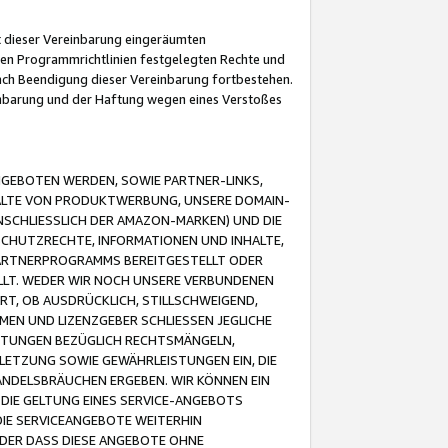
it dieser Vereinbarung eingeräumten
 den Programmrichtlinien festgelegten Rechte und
 nach Beendigung dieser Vereinbarung fortbestehen.
einbarung und der Haftung wegen eines Verstoßes
GEBOTEN WERDEN, SOWIE PARTNER-LINKS,
ALTE VON PRODUKTWERBUNG, UNSERE DOMAIN-
SCHLIESSLICH DER AMAZON-MARKEN) UND DIE
SCHUTZRECHTE, INFORMATIONEN UND INHALTE,
PARTNERPROGRAMMS BEREITGESTELLT ODER
ELLT. WEDER WIR NOCH UNSERE VERBUNDENEN
T, OB AUSDRÜCKLICH, STILLSCHWEIGEND,
MEN UND LIZENZGEBER SCHLIESSEN JEGLICHE
ISTUNGEN BEZÜGLICH RECHTSMÄNGELN,
LETZUNG SOWIE GEWÄHRLEISTUNGEN EIN, DIE
ANDELSBRÄUCHEN ERGEBEN. WIR KÖNNEN EIN
 DIE GELTUNG EINES SERVICE-ANGEBOTS
IE SERVICEANGEBOTE WEITERHIN
ODER DASS DIESE ANGEBOTE OHNE