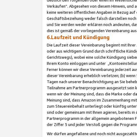
Verkäufen“. Abgesehen von diesem Hinweis, und a
keine weiteren öffentlichen Angaben in Bezug au
Geschäftsbeziehung weder falsch darstellen noch a
und Sie werden weder erklären noch andeuten, dass
dies ist gemäß der vorliegenden Vereinbarung ausd
6.Laufzeit und Kündigung
Die Laufzeit dieser Vereinbarung beginnt mit Ihre
oder aus wichtigem Grund durch schriftliche Kündi
Gerichtswegs), wobei eine solche Kündigung siebe
Ihrem Konto einloggen und unter „Kontoeinstellu
Ferner können wir diese Vereinbarung jederzeit aus
dieser Vereinbarung erheblich verletzen; (b) wenn
Tagen nach unserer Benachrichtigung an Sie behe
Teilnahme am Partnerprogramm ausgesetzt sein kö
wenn wir der Meinung sind, dass die Marke oder 
Meinung sind, dass Amazon im Zusammenhang mit d
zum Steuereinbehalt unterliegt oder künftig unter
sind oder gemeinsam mit Ihnen agieren, bereits in
Partnerprogramm in der allgemein angebotenen Fo
der Ziffer 5 und jeder Verstoß gegen die Programm
Wir dürfen angefallene und noch nicht ausgezahlt