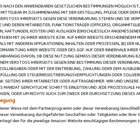
 NACH DEN ANWENDBAREN GESETZLICHEN BESTIMMUNGEN MÖGLICH IST, S
MITTELBAR IM ZUSAMMENHANG MIT DER ERSTELLUNG, PFLEGE ODER DEM BE
ERSTOSS IHRERSEITS GEGEN DIESE VEREINBARUNG STEHEN UND SIE VERP
UND DEREN MITARBEITER, FUNKTIONSTRÄGER (OFFICERS), ORGANMITGLI
N, HAFTUNGEN, KOSTEN UND AUSLAGEN (EINSCHLIESSLICH ANGEMESSENE
HEN MIT (A) IHRER WEBSITE BZW. AUF IHRER WEBSITE ERSCHEINENDEM M
LS MIT ANDEREN APPLIKATIONEN, INHALTEN ODER PROZESSEN, (B) DER 
RMARKTUNG IHRER WEBSITE ODER DES GGF. AUF ODER INNERHALB IHRER W
ABHÄNGIG DAVON, OB DIESE NUTZUNG GEMÄSS DIESER VEREINBARUNG B
EINEM VERSTOSS IHRERSEITS GEGEN EINE BESTIMMUNG DIESER VEREINBARU
D ZOLLABGABEN ODER MIT DER EINTREIBUNG, ZAHLUNG ODER DEM AUSBLEI
FÜLLUNG DER STEUERREGISTRIERUNGSVERPFLICHTUNGEN ODER ZOLLVERPF
W. SEITENS IHRER MITARBEITER ODER AUFTRAGNEHMER. WIR UND UNSERE
ES MANDAT GERICHTLICHE SCHRITTE EINLEITEN UND JEDE PROZESSUALE 
GEN, ODER UM RECHTE AUCH ZUM ZWECK DER DURCHSETZUNG DIESES AR
ilegung
endeiner Weise mit dem Partnerprogramm oder dieser Vereinbarung (einschließl
ieser Vereinbarung durchgeführten Geschäften oder Tätigkeiten oder Ihrer 
iegt den für die jeweilige Amazon-Website einschlägigen Bestimmungen z