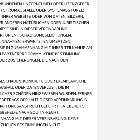
VERBUNDENEN UNTERNEHMEN ODER LIZENZGEBER
ICH STROMAUSFÄLLE ODER SYSTEMABSTÜRZE;
IHRER WEBSITE ODER VON DATEN, BILDERN,
ER ANDEREN NATÜRLICHEN ODER JURISTISCHEN
ESE SIND IN DIESER VEREINBARUNG
R FÜR ENTSCHÄDIGUNGSLEISTUNGEN,
EINNAHMEN, ERWARTETEN UMSÄTZEN,
SIE IM ZUSAMMENHANG MIT IHRER TEILNAHME AM
M PARTNERPROGRAMM. KEINE BESTIMMUNG
DER ZUSICHERUNGEN, DIE NACH DEN
GESCHÄDEN, KONKRETE ODER EXEMPLARISCHE
SFALL ODER DATENVERLUST, DIE IM
OLCHER SCHÄDEN HINGEWIESEN WURDEN. FERNER
BETRAGS DER LAUT DIESER VEREINBARUNG IN
HAFTUNGSANSPRUCH GEFÜHRT HAT, BEREITS
SBEHELFE NACH EQUITY-RECHT,
NHANG MIT DIESER VEREINBARUNG. KEINE
TZLICHEN BESTIMMUNGEN NICHT