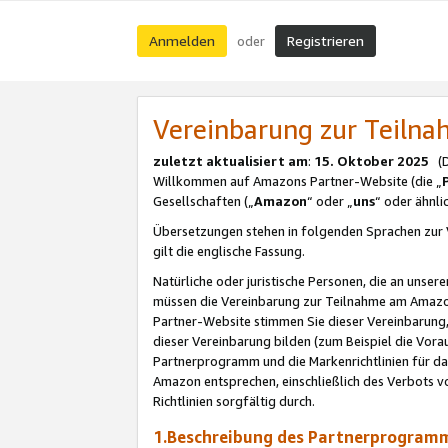
Anmelden
Registrieren
oder
Vereinbarung zur Teil
zuletzt aktualisiert am
:
15. Oktober 2025
(De
Willkommen auf Amazons Partner-Website (die „
Gesellschaften („
Amazon
“ oder „
uns
“ oder ähnl
Übersetzungen stehen in folgenden Sprachen zur 
gilt die englische Fassung.
Natürliche oder juristische Personen, die an uns
müssen die Vereinbarung zur Teilnahme am Amaz
Partner-Website stimmen Sie dieser Vereinbarung,
dieser Vereinbarung bilden (zum Beispiel die Vo
Partnerprogramm und die Markenrichtlinien für da
Amazon entsprechen, einschließlich des Verbots vo
Richtlinien sorgfältig durch.
1.Beschreibung des Partnerprogra