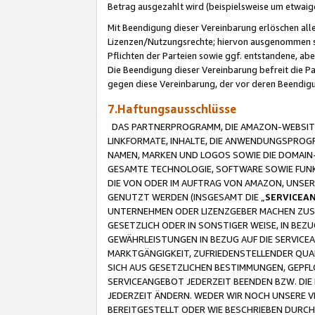
Betrag ausgezahlt wird (beispielsweise um etwai
Mit Beendigung dieser Vereinbarung erlöschen alle
Lizenzen/Nutzungsrechte; hiervon ausgenommen sind
Pflichten der Parteien sowie ggf. entstandene, ab
Die Beendigung dieser Vereinbarung befreit die P
gegen diese Vereinbarung, der vor deren Beendi
7.Haftungsausschlüsse
DAS PARTNERPROGRAMM, DIE AMAZON-WEBSITE,
LINKFORMATE, INHALTE, DIE ANWENDUNGSPRO
NAMEN, MARKEN UND LOGOS SOWIE DIE DOMAIN
GESAMTE TECHNOLOGIE, SOFTWARE SOWIE FUNKT
DIE VON ODER IM AUFTRAG VON AMAZON, UNS
GENUTZT WERDEN (INSGESAMT DIE „
SERVICEA
UNTERNEHMEN ODER LIZENZGEBER MACHEN ZUSI
GESETZLICH ODER IN SONSTIGER WEISE, IN BE
GEWÄHRLEISTUNGEN IN BEZUG AUF DIE SERVICE
MARKTGÄNGIGKEIT, ZUFRIEDENSTELLENDER QUA
SICH AUS GESETZLICHEN BESTIMMUNGEN, GEPFL
SERVICEANGEBOT JEDERZEIT BEENDEN BZW. DIE
JEDERZEIT ÄNDERN. WEDER WIR NOCH UNSERE 
BEREITGESTELLT ODER WIE BESCHRIEBEN DURC