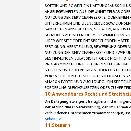
SOFERN UND SOWEIT EIN HAFTUNGSAUSSCHLUSS
ANGELEGENHEITEN AUS, DIE UNMITTELBAR ODER 
NUTZUNG DER SERVICEANGEBOTE) ODER EINEM V
UNTERNEHMEN UND LIZENZGEBER SOWIE UNSERE 
SÄMTLICHEN ANSPRÜCHEN, SCHÄDEN, VERLUSTE
SCHADLOS ZUHALTEN, DIE IM ZUSAMMENHANG STE
IHRER WEBSITE ODER ENTSPRECHENDEN MATERIA
FERTIGUNG, HERSTELLUNG, BEWERBUNG ODER VE
NUTZUNG DER SERVICEANGEBOTE UND ZWAR UN
BESTIMMUNGEN ZULÄSSIG IST ODER NICHT, (D) 
PROGRAMMRICHTLINIE), (E) IHREN STEUERN UN
STEUERN UND ZOLLABGABEN ODER DER NICHTER
VORSÄTZLICHEM FEHLVERHALTEN IHRERSEITS BZ
AMAZON PARTEI UND AUCH DURCH EIN SPEZIELL
FORDERUNG DURCHZUSETZEN ODER ZU VERTEIDI
10.Anwendbares Recht und Streitbe
Die Beilegung etwaiger Streitigkeiten, die in irg
Verletzung dieser Vereinbarung), den im Rahmen d
verbundenen Unternehmen zusammenhängen, unterl
Anhang 2
.
11.Steuern