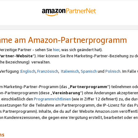
nahme am Amazon-Partnerprogramm
rzeitige Partner - sehen Sie
hier
, was sich geändert hat).
Partner-Website
“). Hier können Sie Ihre Marketing-Partner-Beziehung zu d
iche Bezeichnung) verwalten.
Verfügung :
Englisch
,
Französisch
,
Italienisch
,
Spanisch
und
Polnisch
. Im Fall
erem Marketing-Partner-Programm (das „
Partnerprogramm
“) teilnehmen od
on-Partnerprogramm (diese „
Vereinbarung
“) ohne Änderungen akzeptieren
 einschließlich den
Programmrichtlinien
(wie in Ziffer 12 definiert) zu, die 
raussetzungen für die Teilnahme am Partnerprogramm, die IP-Lizenz für das
s Partnerprogramm). Inhalte, die du auf der Website Amazon.com veröffentl
n Kundenrezensionen, die gegen eine Vergütung erstellt, bearbeitet oder ent
mms