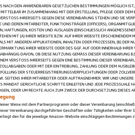
 NACH DEN ANWENDBAREN GESETZLICHEN BESTIMMUNGEN MÖGLICH IST, S
MITTELBAR IM ZUSAMMENHANG MIT DER ERSTELLUNG, PFLEGE ODER DEM BE
ERSTOSS IHRERSEITS GEGEN DIESE VEREINBARUNG STEHEN UND SIE VERP
UND DEREN MITARBEITER, FUNKTIONSTRÄGER (OFFICERS), ORGANMITGLI
N, HAFTUNGEN, KOSTEN UND AUSLAGEN (EINSCHLIESSLICH ANGEMESSENE
HEN MIT (A) IHRER WEBSITE BZW. AUF IHRER WEBSITE ERSCHEINENDEM M
LS MIT ANDEREN APPLIKATIONEN, INHALTEN ODER PROZESSEN, (B) DER 
RMARKTUNG IHRER WEBSITE ODER DES GGF. AUF ODER INNERHALB IHRER W
ABHÄNGIG DAVON, OB DIESE NUTZUNG GEMÄSS DIESER VEREINBARUNG B
EINEM VERSTOSS IHRERSEITS GEGEN EINE BESTIMMUNG DIESER VEREINBARU
D ZOLLABGABEN ODER MIT DER EINTREIBUNG, ZAHLUNG ODER DEM AUSBLEI
FÜLLUNG DER STEUERREGISTRIERUNGSVERPFLICHTUNGEN ODER ZOLLVERPF
W. SEITENS IHRER MITARBEITER ODER AUFTRAGNEHMER. WIR UND UNSERE
ES MANDAT GERICHTLICHE SCHRITTE EINLEITEN UND JEDE PROZESSUALE 
GEN, ODER UM RECHTE AUCH ZUM ZWECK DER DURCHSETZUNG DIESES AR
ilegung
endeiner Weise mit dem Partnerprogramm oder dieser Vereinbarung (einschließl
ieser Vereinbarung durchgeführten Geschäften oder Tätigkeiten oder Ihrer 
iegt den für die jeweilige Amazon-Website einschlägigen Bestimmungen z