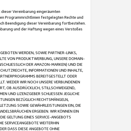
it dieser Vereinbarung eingeräumten
 den Programmrichtlinien festgelegten Rechte und
 nach Beendigung dieser Vereinbarung fortbestehen.
einbarung und der Haftung wegen eines Verstoßes
GEBOTEN WERDEN, SOWIE PARTNER-LINKS,
ALTE VON PRODUKTWERBUNG, UNSERE DOMAIN-
SCHLIESSLICH DER AMAZON-MARKEN) UND DIE
SCHUTZRECHTE, INFORMATIONEN UND INHALTE,
PARTNERPROGRAMMS BEREITGESTELLT ODER
ELLT. WEDER WIR NOCH UNSERE VERBUNDENEN
T, OB AUSDRÜCKLICH, STILLSCHWEIGEND,
MEN UND LIZENZGEBER SCHLIESSEN JEGLICHE
ISTUNGEN BEZÜGLICH RECHTSMÄNGELN,
LETZUNG SOWIE GEWÄHRLEISTUNGEN EIN, DIE
ANDELSBRÄUCHEN ERGEBEN. WIR KÖNNEN EIN
 DIE GELTUNG EINES SERVICE-ANGEBOTS
IE SERVICEANGEBOTE WEITERHIN
ODER DASS DIESE ANGEBOTE OHNE