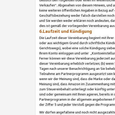
Verkäufen“. Abgesehen von diesem Hinweis, und a
keine weiteren öffentlichen Angaben in Bezug au
Geschäftsbeziehung weder falsch darstellen noch a
und Sie werden weder erklären noch andeuten, dass
dies ist gemäß der vorliegenden Vereinbarung ausd
6.Laufzeit und Kündigung
Die Laufzeit dieser Vereinbarung beginnt mit Ihre
oder aus wichtigem Grund durch schriftliche Kündi
Gerichtswegs), wobei eine solche Kündigung siebe
Ihrem Konto einloggen und unter „Kontoeinstellu
Ferner können wir diese Vereinbarung jederzeit aus
dieser Vereinbarung erheblich verletzen; (b) wenn
Tagen nach unserer Benachrichtigung an Sie behe
Teilnahme am Partnerprogramm ausgesetzt sein kö
wenn wir der Meinung sind, dass die Marke oder 
Meinung sind, dass Amazon im Zusammenhang mit d
zum Steuereinbehalt unterliegt oder künftig unter
sind oder gemeinsam mit Ihnen agieren, bereits in
Partnerprogramm in der allgemein angebotenen Fo
der Ziffer 5 und jeder Verstoß gegen die Programm
Wir dürfen angefallene und noch nicht ausgezahlt