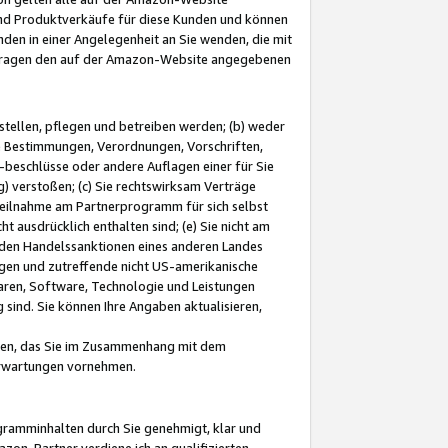
und Produktverkäufe für diese Kunden und können
nden in einer Angelegenheit an Sie wenden, die mit
e-Fragen den auf der Amazon-Website angegebenen
stellen, pflegen und betreiben werden; (b) weder
e Bestimmungen, Verordnungen, Vorschriften,
-beschlüsse oder andere Auflagen einer für Sie
 verstoßen; (c) Sie rechtswirksam Verträge
r Teilnahme am Partnerprogramm für sich selbst
t ausdrücklich enthalten sind; (e) Sie nicht am
den Handelssanktionen eines anderen Landes
gen und zutreffende nicht US-amerikanische
ren, Software, Technologie und Leistungen
sind. Sie können Ihre Angaben aktualisieren,
men, das Sie im Zusammenhang mit dem
 Erwartungen vornehmen.
ogramminhalten durch Sie genehmigt, klar und
zon-Partner verdiene ich an qualifizierten