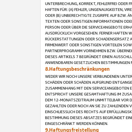
UNTERBRECHUNG, KORREKT, FEHLERFREI ODER 
HAFTEN FÜR: (A) FEHLER, UNGENAUIGKEITEN, 
ODER (B) UNBERECHTIGTE ZUGRIFFE AUF BZW. 
TEXTEN ODER SONSTIGEN INFORMATIONEN ODER 
PERSON ODER ÜBER DIE SERVICEANGEBOTE ERHA
AUSDRÜCKLICH VORGESEHEN. FERNER HAFTEN 
RÜCKERSTATTUNGEN ODER SCHADENSERSATZ AU
FIRMENWERT ODER SONSTIGEN VORTEILEN SOWIE
PARTNERPROGRAMM VORNEHMEN BZW. ÜBERNEHM
DIESES ARTIKELS 7 BEGRÜNDET EINEN AUSSCH
ANWENDBAREN GESETZLICHEN BESTIMMUNGEN 
8.Haftungsbeschränkungen
WEDER WIR NOCH UNSERE VERBUNDENEN UNTERN
SCHÄDEN ODER SCHÄDEN AUFGRUND ENTGANGENE
ZUSAMMENHANG MIT DEN SERVICEANGEBOTEN EN
ENTSPRICHT UNSERE GESAMTHAFTUNG IM ZUSAM
DEM 12-MONATSZEITRAUM UNMITTELBAR VOR DE
GEZAHLTEN ODER NOCH AN SIE ZU ZAHLENDEN V
EINSCHLIESSLICH DES RECHTS AUF ERFÜLLUNGS
BESTIMMUNG DIESES ABSATZES BEGRÜNDET EI
EINGESCHRÄNKT WERDEN KÖNNEN.
9.Haftungsfreistellung