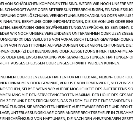
FREI VON SCHÄDLICHEN KOMPONENTEN SIND. WEDER WIR NOCH UNSERE 
VIREN, SCHADSOFTWARE ODER BETRIEBSUNTERBRECHUNGEN, EINSCHLIESSL
ÄNDERUNG ODER LÖSCHUNG, VERNICHTUNG, BESCHÄDIGUNG ODER VERLUST 
INHALTEN. BERATUNG ODER INFORMATIONEN, DIE SIE VON UNS ODER EIN
LTEN, BEGRÜNDEN KEINE GEWÄHRLEISTUNGSANSPRÜCHE, ES SEIN DENN, DI
WEDER WIR NOCH UNSERE VERBUNDENEN UNTERNEHMEN ODER LIZENZGEBE
FGRUND (X) DES VERLUSTS VON VORAUSSICHTLICHEN GEWINNEN ODER 
 (Y) VON INVESTITIONEN, AUFWENDUNGEN ODER VERPFLICHTUNGEN, DIE 
EN ODER (Z) DER BEENDIGUNG ODER AUSSETZUNG IHRER TEILNAHME A
LUSS ODER EINE EINSCHRÄNKUNG VON GEWÄHRLEISTUNGEN, HAFTUNGEN O
NICHT AUSGESCHLOSSEN ODER EINGESCHRÄNKT WERDEN KÖNNEN.
EHMEN ODER LIZENZGEBER HAFTEN FÜR MITTELBARE, NEBEN- ODER FOL
R EINNAHMEN ODER GEWINNE, VERLUST VON FIRMENWERT, NUTZUNGSAU
TSTEHEN, SELBST WENN WIR AUF DIE MÖGLICHKEIT DES AUFTRETENS S
MENHANG MIT DEN SERVICEANGEBOTEN MAXIMAL DER HÖHE DES GESAMT
M ZEITPUNKT DES EREIGNISSES, DAS ZU DEM ZULETZT ENTSTANDENEN 
ERGÜTUNGEN. SIE VERZICHTEN HIERMIT AUF ETWAIGE RECHTE UND RECHT
KLAGE, UNTERLASSUNGSKLAGE ODER ANDERE RECHTSBEHELFE IM ZUSAMME
NE EINSCHRÄNKUNG VON HAFTUNGEN, DIE NACH DEN ANWENDBAREN GESE