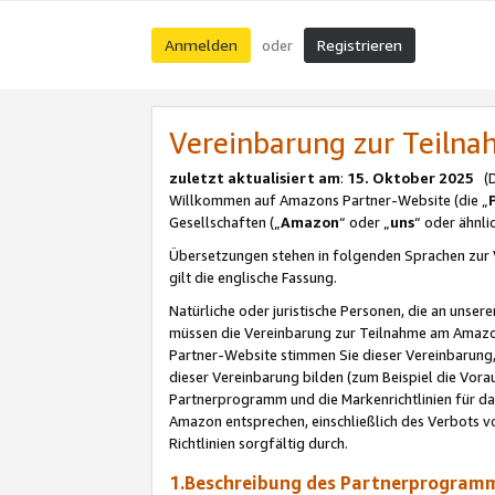
Anmelden
Registrieren
oder
Vereinbarung zur Teil
zuletzt aktualisiert am
:
15. Oktober 2025
(De
Willkommen auf Amazons Partner-Website (die „
Gesellschaften („
Amazon
“ oder „
uns
“ oder ähnl
Übersetzungen stehen in folgenden Sprachen zur 
gilt die englische Fassung.
Natürliche oder juristische Personen, die an uns
müssen die Vereinbarung zur Teilnahme am Amaz
Partner-Website stimmen Sie dieser Vereinbarung,
dieser Vereinbarung bilden (zum Beispiel die Vo
Partnerprogramm und die Markenrichtlinien für da
Amazon entsprechen, einschließlich des Verbots vo
Richtlinien sorgfältig durch.
1.Beschreibung des Partnerprogra