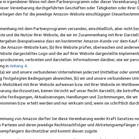
e in irgendeiner Weise mit dem Partnerprogramm oder dieser Vereinbarung (ei
ieser Vereinbarung durchgeführten Geschäften oder Tätigkeiten oder Ihrer 
liegen den für die jeweilige Amazon-Website einschlägigen Steuerbestim
mmenhang mit dem Partnerprogramm versenden, einschließlich, aber nicht be
site und die Nutzer Ihrer Website, die wir im Zusammenhang mit Ihrer Darst
itergeben (beispielsweise dass ein bestimmter Amazon-Kunde vor dem Kauf
uf die Amazon-Website kam, (b) Ihre Website prüfen, überwachen und anderwei
r Website dargestelltes Logo und die auf Ihrer Website dargestellte Impleme
reproduzieren, verbreiten und darstellen. Informationen darüber, wie wir per
ng in
Anhang 4
.
 (a) wir und unsere verbundenen Unternehmen jederzeit (mittelbar oder unmit
ng festgelegten Bedingungen abweichen, (b) wir und unsere verbundenen Unte
 Ähnlichkeit mit Ihrer Website aufweisen bzw. mit Ihrer Website im Wettbewer
barung durchzusetzen, keinen Verzicht auf unser Recht darstellt, die betrof
liche Festlegungen, Aktualisierungen, Handlungen und Zustimmungen, die wi
enommen bzw. erteilt werden und nur wirksam sind, wenn sie schriftlich dur
stimmung von Amazon dürfen Sie diese Vereinbarung weder Kraft Gesetzes no
die Parteien und deren jeweilige Rechtsnachfolger und Abtretungsempfänger 
ngsempfängern durchsetzbar und kommt diesen zugute.