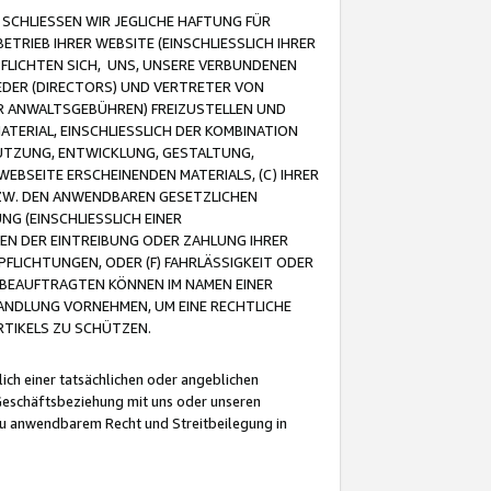
CHLIESSEN WIR JEGLICHE HAFTUNG FÜR
TRIEB IHRER WEBSITE (EINSCHLIESSLICH IHRER
FLICHTEN SICH, UNS, UNSERE VERBUNDENEN
EDER (DIRECTORS) UND VERTRETER VON
R ANWALTSGEBÜHREN) FREIZUSTELLEN UND
ATERIAL, EINSCHLIESSLICH DER KOMBINATION
NUTZUNG, ENTWICKLUNG, GESTALTUNG,
EBSEITE ERSCHEINENDEN MATERIALS, (C) IHRER
ZW. DEN ANWENDBAREN GESETZLICHEN
NG (EINSCHLIESSLICH EINER
BEN DER EINTREIBUNG ODER ZAHLUNG IHRER
LICHTUNGEN, ODER (F) FAHRLÄSSIGKEIT ODER
 BEAUFTRAGTEN KÖNNEN IM NAMEN EINER
HANDLUNG VORNEHMEN, UM EINE RECHTLICHE
TIKELS ZU SCHÜTZEN.
ich einer tatsächlichen oder angeblichen
Geschäftsbeziehung mit uns oder unseren
u anwendbarem Recht und Streitbeilegung in