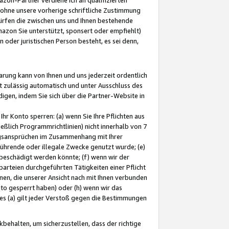
ohne unsere vorherige schriftliche Zustimmung
ürfen die zwischen uns und Ihnen bestehende
mazon Sie unterstützt, sponsert oder empfiehlt)
oder juristischen Person besteht, es sei denn,
arung kann von Ihnen und uns jederzeit ordentlich
t zulässig automatisch und unter Ausschluss des
gen, indem Sie sich über die Partner-Website in
hr Konto sperren: (a) wenn Sie Ihre Pflichten aus
eßlich Programmrichtlinien) nicht innerhalb von 7
ngsansprüchen im Zusammenhang mit Ihrer
ührende oder illegale Zwecke genutzt wurde; (e)
eschädigt werden könnte; (f) wenn wir der
rteien durchgeführten Tätigkeiten einer Pflicht
nen, die unserer Ansicht nach mit Ihnen verbunden
nto gesperrt haben) oder (h) wenn wir das
 (a) gilt jeder Verstoß gegen die Bestimmungen
ehalten, um sicherzustellen, dass der richtige