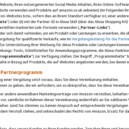
ebsite, Ihren nutzergenerierten Social Media-Inhalten, Ihren Online-Softwar
ebsite verwenden und Produkte auf amazon.co.uk anbieten) (im Folgenden Ihr
-Websites bzw., sofern dies an Ihrem Standort verfügbar ist, einer ander
ite
“) oder (ii) mit der Partner-ID in Alexa Skill (über das Alexa Shopping Ki
estellten markierten Link-Formate verwenden („
Partner-Links
“).
oder sich damit verbinden, um ein Produkt oder Leistungen zu erwerben, di
gütung für qualifizierte Verkäufe, wie im
Vergütungskatalog für das Part
Zur Unterstützung Ihrer Werbung für diese Produkte oder Leistungen können w
linkungs-Tools, Schnittstellen für Anwendungsprogramme, die Alexa-Funktion
Programminhalte
“) zur Verfügung stellen. Der Begriff „Programminhalte“ be
halte in Bezug auf Produkte, die auf Websites angeboten werden, bei denen 
as Partnerprogramm
einer Vergütung setzt voraus, dass Sie diese Vereinbarung einhalten.
ionen zu geben, die wir anfordern, um zu überprüfen, dass Sie diese Vereinba
oder andere anwendbare Marketingverträge von Amazon verstoßen, behalten w
 vor, sämtliche im Rahmen dieser Vereinbarung andernfalls an Sie zahlbare
tellen (und Sie stimmen zu, keinen Anspruch auf entsprechende Vergütungen
 dem Verstoß stehen, und unbeschadet des Rechts von Amazon, Ersatz für 
azu, dass unsere Kunden zu Ihren Kunden werden. Zwischen Ihnen und Amaz