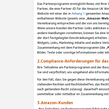
Das Partnerprogramm ermöglicht Ihnen, mit Ihrer W
Partner, die eine Partner-ID für die Amazon UK W
Website mit einer der in
Anhang 1
genannten Amazon
enthaltenen Website (jeweils eine „
Amazon-Webs
Vereinbarung entsprechen und die von uns bereitg
Wenn unsere Kunden die Partner-Links anklicken 
andere Handlungen vornehmen, können Sie eine Ver
der dort festgelegten Einschränkungen) erhalten. 
Widgets, Links, Marketing-Inhalte und andere Ver
Zusammenhang mit dem Partnerprogramm (die „
Bilder, Texte oder sonstige Informationen oder In
2.Compliance-Anforderungen für d
Ihre Teilnahme am Partnerprogramm und der Bezug 
Sie sind verpflichtet, uns umgehend alle Informat
Für den Fall, dass Sie gegen diese Vereinbarung 
stehenden Rechten und Rechtsbehelfen, das Recht
nach geltendem Recht zulässig) dauerhaft einzus
unmittelbar oder mittelbar im Zusammenhang mit
3.Amazon-Kunden
Ihre Teilnahme am Partnerprogramm führt nicht d