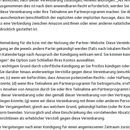
usgenommen dies ist nach dem anwendbaren Recht erforderlich, werden Sie 
f diese Vereinbarung oder Ihre Teilnahme am Partnerprogramm machen. Sie d
usschmücken (einschließlich der expliziten oder impliziten Aussage, dass A
 eine Verbindung zwischen Amazon und Ihnen oder einer anderen natürlichen 
rücklich gestattet ist.
r Anmeldung für die bzw. mit der Nutzung der Partner-Website. Diese Vereinb
gung an die jeweils andere Partei gekündigt werden (falls nach lokalem Rech
n Kalendertage nach Ausspruch der Kündigung wirksam wird. Sie können kündi
ngen“ die Option zum Schließen Ihres Kontos auswählen.
 wichtigem Grund durch schriftliche Kündigung an Sie fristlos kündigen oder I
 Sie darüber hinaus anderweitige Verstöße gegen diese Vereinbarung (einschli
ben; (c) wenn wir befürchten, dass Amazon potenziellen Rechts- oder Haftu
nnte; (d) wenn Ihre Teilnahme am Partnerprogramm für betrügerische, irref
das Ansehen von Amazon durch Sie oder Ihre Teilnahme am Partnerprogramm b
ieser Vereinbarung oder den gemäß dieser Vereinbarung von den Vertragspa
liegen könnte; (g) wenn wir diese Vereinbarung mit Ihnen oder anderen Perso
 der Vergangenheit, gleich aus welchem Grund, gekündigt hatten (oder Ihr Ko
rm beenden. Vorsorglich und ohne Einschränkung des vorstehenden Absatzes
richtlinien als erheblicher Verstoß gegen diese Vereinbarung.
e Vergütungen nach einer Kündigung für einen angemessenen Zeitraum zurückb