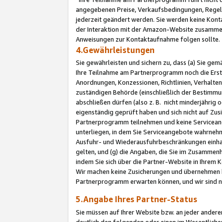
angegebenen Preise, Verkaufsbedingungen, Regeln
jederzeit geändert werden. Sie werden keine Konta
der Interaktion mit der Amazon-Website zusamme
Anweisungen zur Kontaktaufnahme folgen sollte.
4.Gewährleistungen
Sie gewährleisten und sichern zu, dass (a) Sie g
Ihre Teilnahme am Partnerprogramm noch die Erst
Anordnungen, Konzessionen, Richtlinien, Verhalten
zuständigen Behörde (einschließlich der Bestimmu
abschließen dürfen (also z. B. nicht minderjährig
eigenständig geprüft haben und sich nicht auf Zusi
Partnerprogramm teilnehmen und keine Servicean
unterliegen, in dem Sie Serviceangebote wahrneh
Ausfuhr- und Wiederausfuhrbeschränkungen einhal
gelten, und (g) die Angaben, die Sie im Zusammen
indem Sie sich über die Partner-Website in Ihrem
Wir machen keine Zusicherungen und übernehmen 
Partnerprogramm erwarten können, und wir sind n
5.Angabe Ihres Partner-Status
Sie müssen auf Ihrer Website bzw. an jeder ander
deutlich den folgenden oder einen im Wesentlichen