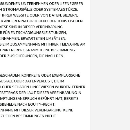
VERBUNDENEN UNTERNEHMEN ODER LIZENZGEBER
ICH STROMAUSFÄLLE ODER SYSTEMABSTÜRZE;
IHRER WEBSITE ODER VON DATEN, BILDERN,
ER ANDEREN NATÜRLICHEN ODER JURISTISCHEN
ESE SIND IN DIESER VEREINBARUNG
R FÜR ENTSCHÄDIGUNGSLEISTUNGEN,
EINNAHMEN, ERWARTETEN UMSÄTZEN,
SIE IM ZUSAMMENHANG MIT IHRER TEILNAHME AM
M PARTNERPROGRAMM. KEINE BESTIMMUNG
DER ZUSICHERUNGEN, DIE NACH DEN
GESCHÄDEN, KONKRETE ODER EXEMPLARISCHE
SFALL ODER DATENVERLUST, DIE IM
OLCHER SCHÄDEN HINGEWIESEN WURDEN. FERNER
BETRAGS DER LAUT DIESER VEREINBARUNG IN
HAFTUNGSANSPRUCH GEFÜHRT HAT, BEREITS
SBEHELFE NACH EQUITY-RECHT,
NHANG MIT DIESER VEREINBARUNG. KEINE
TZLICHEN BESTIMMUNGEN NICHT