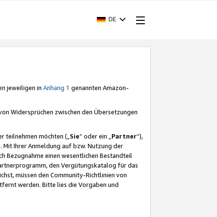
DE
en jeweiligen in
Anhang 1
genannten Amazon-
e von Widersprüchen zwischen den Übersetzungen
er teilnehmen möchten („
Sie
“ oder ein „
Partner
“),
. Mit Ihrer Anmeldung auf bzw. Nutzung der
durch Bezugnahme einen wesentlichen Bestandteil
 Partnerprogramm, den Vergütungskatalog für das
ichst, müssen den Community-Richtlinien von
fernt werden. Bitte lies die Vorgaben und