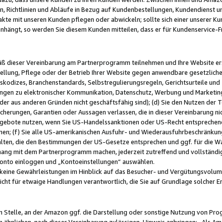
, Richtlinien und Abläufe in Bezug auf Kundenbestellungen, Kundendienst 
kte mit unseren Kunden pflegen oder abwickeln; sollte sich einer unserer Ku
nhängt, so werden Sie diesem Kunden mitteilen, dass er für Kundenservic
emäß dieser Vereinbarung am Partnerprogramm teilnehmen und Ihre Website er
ellung, Pflege oder der Betrieb Ihrer Website gegen anwendbare gesetzlich
skodizes, Branchenstandards, Selbstregulierungsregeln, Gerichtsurteile und 
ngen zu elektronischer Kommunikation, Datenschutz, Werbung und Marketing)
 oder aus anderen Gründen nicht geschäftsfähig sind); (d) Sie den Nutzen de
cherungen, Garantien oder Aussagen verlassen, die in dieser Vereinbarung nich
gebote nutzen, wenn Sie US-Handelssanktionen oder US-Recht entsprechen
men; (f) Sie alle US-amerikanischen Ausfuhr- und Wiederausfuhrbeschränkun
ten, die den Bestimmungen der US-Gesetze entsprechen und ggf. für die Wa
hang mit dem Partnerprogramm machen, jederzeit zutreffend und vollständig 
 Konto einloggen und „Kontoeinstellungen“ auswählen.
keine Gewährleistungen im Hinblick auf das Besucher- und Vergütungsvolu
icht für etwaige Handlungen verantwortlich, die Sie auf Grundlage solcher
en Stelle, an der Amazon ggf. die Darstellung oder sonstige Nutzung von Pr
 ähnlichen, nach dieser Vereinbarung zulässigen, Hinweis anbringen: „Als Ama