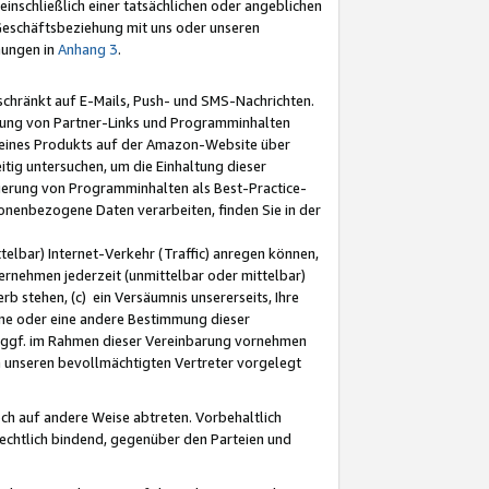
nschließlich einer tatsächlichen oder angeblichen
Geschäftsbeziehung mit uns oder unseren
mungen in
Anhang 3
.
schränkt auf E-Mails, Push- und SMS-Nachrichten.
ellung von Partner-Links und Programminhalten
 eines Produkts auf der Amazon-Website über
tig untersuchen, um die Einhaltung dieser
ntierung von Programminhalten als Best-Practice-
sonenbezogene Daten verarbeiten, finden Sie in der
telbar) Internet-Verkehr (Traffic) anregen können,
rnehmen jederzeit (unmittelbar oder mittelbar)
b stehen, (c) ein Versäumnis unsererseits, Ihre
fene oder eine andere Bestimmung dieser
r ggf. im Rahmen dieser Vereinbarung vornehmen
ch unseren bevollmächtigten Vertreter vorgelegt
ch auf andere Weise abtreten. Vorbehaltlich
rechtlich bindend, gegenüber den Parteien und