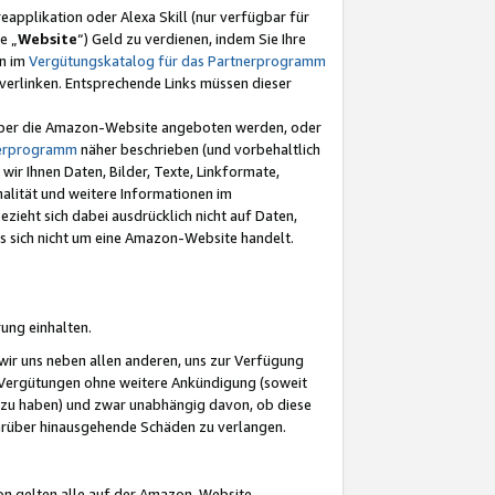
eapplikation oder Alexa Skill (nur verfügbar für
e „
Website
“) Geld zu verdienen, indem Sie Ihre
en im
Vergütungskatalog für das Partnerprogramm
t) verlinken. Entsprechende Links müssen dieser
e über die Amazon-Website angeboten werden, oder
nerprogramm
näher beschrieben (und vorbehaltlich
ir Ihnen Daten, Bilder, Texte, Linkformate,
alität und weitere Informationen im
zieht sich dabei ausdrücklich nicht auf Daten,
es sich nicht um eine Amazon-Website handelt.
rung einhalten.
ir uns neben allen anderen, uns zur Verfügung
n Vergütungen ohne weitere Ankündigung (soweit
 zu haben) und zwar unabhängig davon, ob diese
darüber hinausgehende Schäden zu verlangen.
on gelten alle auf der Amazon-Website