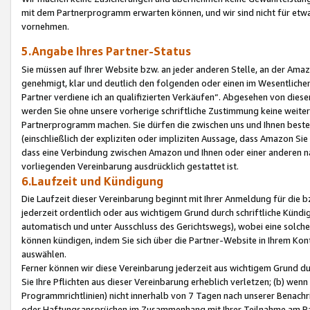
mit dem Partnerprogramm erwarten können, und wir sind nicht für etwa
vornehmen.
5.Angabe Ihres Partner-Status
Sie müssen auf Ihrer Website bzw. an jeder anderen Stelle, an der Am
genehmigt, klar und deutlich den folgenden oder einen im Wesentlichen
Partner verdiene ich an qualifizierten Verkäufen“. Abgesehen von die
werden Sie ohne unsere vorherige schriftliche Zustimmung keine weite
Partnerprogramm machen. Sie dürfen die zwischen uns und Ihnen best
(einschließlich der expliziten oder impliziten Aussage, dass Amazon Si
dass eine Verbindung zwischen Amazon und Ihnen oder einer anderen natü
vorliegenden Vereinbarung ausdrücklich gestattet ist.
6.Laufzeit und Kündigung
Die Laufzeit dieser Vereinbarung beginnt mit Ihrer Anmeldung für die 
jederzeit ordentlich oder aus wichtigem Grund durch schriftliche Kündi
automatisch und unter Ausschluss des Gerichtswegs), wobei eine solch
können kündigen, indem Sie sich über die Partner-Website in Ihrem Ko
auswählen.
Ferner können wir diese Vereinbarung jederzeit aus wichtigem Grund dur
Sie Ihre Pflichten aus dieser Vereinbarung erheblich verletzen; (b) wen
Programmrichtlinien) nicht innerhalb von 7 Tagen nach unserer Benachr
oder Haftungsansprüchen im Zusammenhang mit Ihrer Teilnahme am Pa