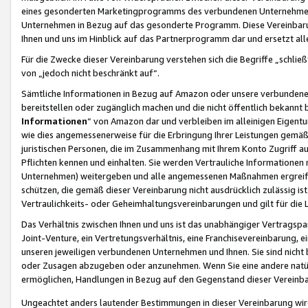
eines gesonderten Marketingprogramms des verbundenen Unternehmens
Unternehmen in Bezug auf das gesonderte Programm. Diese Vereinbarung
Ihnen und uns im Hinblick auf das Partnerprogramm dar und ersetzt al
Für die Zwecke dieser Vereinbarung verstehen sich die Begriffe „schließ
von „jedoch nicht beschränkt auf“.
Sämtliche Informationen in Bezug auf Amazon oder unsere verbunde
bereitstellen oder zugänglich machen und die nicht öffentlich bekannt bz
Informationen
“ von Amazon dar und verbleiben im alleinigen Eigent
wie dies angemessenerweise für die Erbringung Ihrer Leistungen gemäß d
juristischen Personen, die im Zusammenhang mit Ihrem Konto Zugriff au
Pflichten kennen und einhalten. Sie werden Vertrauliche Informationen 
Unternehmen) weitergeben und alle angemessenen Maßnahmen ergreifen
schützen, die gemäß dieser Vereinbarung nicht ausdrücklich zulässig is
Vertraulichkeits- oder Geheimhaltungsvereinbarungen und gilt für die
Das Verhältnis zwischen Ihnen und uns ist das unabhängiger Vertragspa
Joint-Venture, ein Vertretungsverhältnis, eine Franchisevereinbarung, 
unseren jeweiligen verbundenen Unternehmen und Ihnen. Sie sind ni
oder Zusagen abzugeben oder anzunehmen. Wenn Sie eine andere natürli
ermöglichen, Handlungen in Bezug auf den Gegenstand dieser Vereinbar
Ungeachtet anders lautender Bestimmungen in dieser Vereinbarung wird