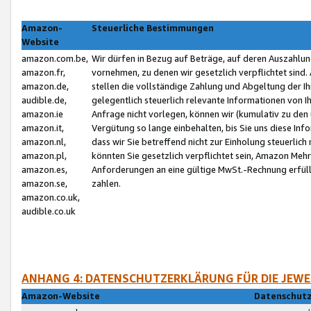
Amazon-
Steuerliche Bestimmungen
Website
amazon.com.be,
Wir dürfen in Bezug auf Beträge, auf deren Auszahlun
amazon.fr,
vornehmen, zu denen wir gesetzlich verpflichtet sind
amazon.de,
stellen die vollständige Zahlung und Abgeltung der 
audible.de,
gelegentlich steuerlich relevante Informationen von I
amazon.ie
Anfrage nicht vorlegen, können wir (kumulativ zu de
amazon.it,
Vergütung so lange einbehalten, bis Sie uns diese Inf
amazon.nl,
dass wir Sie betreffend nicht zur Einholung steuerlich 
amazon.pl,
könnten Sie gesetzlich verpflichtet sein, Amazon Meh
amazon.es,
Anforderungen an eine gültige MwSt.-Rechnung erfüllt
amazon.se,
zahlen.
amazon.co.uk,
audible.co.uk
ANHANG 4: DATENSCHUTZERKLÄRUNG FÜR DIE JEWE
Amazon-Website
Datenschutz