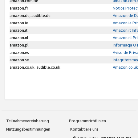
amazon.com.be
amazon.com.b
amazon.fr
Notice:Protec
amazon.de, audible.de
Amazon.de Da
amazon.ie
Amazon.ie Pri
amazon.it
Amazon.it Inf
amazon.nl
Amazon.nl Pri
amazon.pl
Informacja O
amazon.es
Aviso de Priv
amazon.se
Integritetsm
amazon.co.uk, audible.co.uk
Amazon.co.uk 
Teilnahmevereinbarung
Programmrichtlinien
Nutzungsbestimmungen
Kontaktiere uns