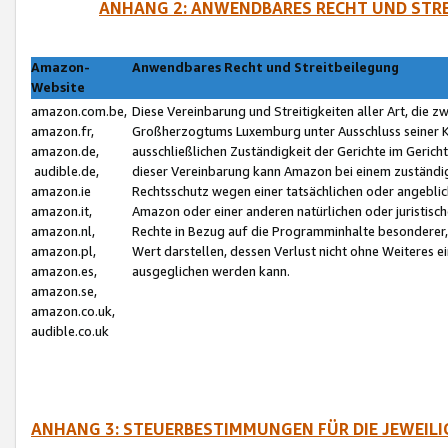
ANHANG 2: ANWENDBARES RECHT UND STRE
Amazon-
Anwendbares Recht und Streitbeilegung
Website
amazon.com.be,
Diese Vereinbarung und Streitigkeiten aller Art, die 
amazon.fr,
Großherzogtums Luxemburg unter Ausschluss seiner Kol
amazon.de,
ausschließlichen Zuständigkeit der Gerichte im Geri
audible.de,
dieser Vereinbarung kann Amazon bei einem zuständig
amazon.ie
Rechtsschutz wegen einer tatsächlichen oder angebli
amazon.it,
Amazon oder einer anderen natürlichen oder juristisc
amazon.nl,
Rechte in Bezug auf die Programminhalte besonderer,
amazon.pl,
Wert darstellen, dessen Verlust nicht ohne Weiteres e
amazon.es,
ausgeglichen werden kann.
amazon.se,
amazon.co.uk,
audible.co.uk
ANHANG 3: STEUERBESTIMMUNGEN FÜR DIE JEWEIL