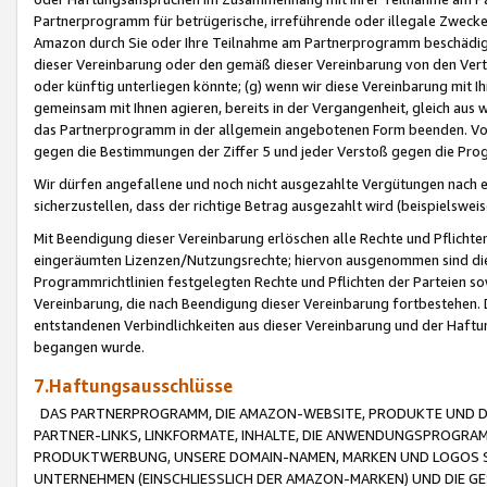
Partnerprogramm für betrügerische, irreführende oder illegale Zwecke
Amazon durch Sie oder Ihre Teilnahme am Partnerprogramm beschädig
dieser Vereinbarung oder den gemäß dieser Vereinbarung von den Vertr
oder künftig unterliegen könnte; (g) wenn wir diese Vereinbarung mit I
gemeinsam mit Ihnen agieren, bereits in der Vergangenheit, gleich aus
das Partnerprogramm in der allgemein angebotenen Form beenden. Vors
gegen die Bestimmungen der Ziffer 5 und jeder Verstoß gegen die Prog
Wir dürfen angefallene und noch nicht ausgezahlte Vergütungen nach 
sicherzustellen, dass der richtige Betrag ausgezahlt wird (beispielsw
Mit Beendigung dieser Vereinbarung erlöschen alle Rechte und Pflichte
eingeräumten Lizenzen/Nutzungsrechte; hiervon ausgenommen sind die in 
Programmrichtlinien festgelegten Rechte und Pflichten der Parteien sow
Vereinbarung, die nach Beendigung dieser Vereinbarung fortbestehen. D
entstandenen Verbindlichkeiten aus dieser Vereinbarung und der Haft
begangen wurde.
7.Haftungsausschlüsse
DAS PARTNERPROGRAMM, DIE AMAZON-WEBSITE, PRODUKTE UND DI
PARTNER-LINKS, LINKFORMATE, INHALTE, DIE ANWENDUNGSPROGR
PRODUKTWERBUNG, UNSERE DOMAIN-NAMEN, MARKEN UND LOGOS S
UNTERNEHMEN (EINSCHLIESSLICH DER AMAZON-MARKEN) UND DIE GE