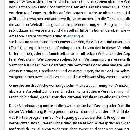
und SMS-Nachrichten. Ferner dürfen wir (a) Informationen über Ihre We
von Partner-Links und Programminhalten erhalten überwachen, aufzei
vor dem Kauf eines Produkts auf der Amazon-Website über einen auf Ih
prüfen, überwachen und anderweitig untersuchen, um die Einhaltung dies
die auf Ihrer Website dargestellte Implementierung von Programminhalt
reproduzieren, verbreiten und darstellen. Informationen darüber, wie w
Amazon-Datenschutzerklärung in
Anhang 4
.
Sie bestätigen und sind damit einverstanden, dass (a) wir und unsere 
(Traffic) anregen können, zu Bedingungen, die von den in dieser Vere
Unternehmen jederzeit (unmittelbar oder mittelbar) Websites oder Appl
Ihrer Website im Wettbewerb stehen, (c) ein Versäumnis unsererseits, I
Verzicht auf unser Recht darstellt, die betroffene oder eine andere B
Aktualisierungen, Handlungen und Zustimmungen, die wir ggf. im Rahme
vorgenommen bzw. erteilt werden und nur wirksam sind, wenn sie schri
Ohne die ausdrückliche vorherige schriftliche Zustimmung von Amazon
abtreten. Vorbehaltlich dieser Einschränkung ist diese Vereinbarung f
rechtlich bindend, gegenüber den Parteien und ihren jeweiligen Rech
Diese Vereinbarung umfasst die jeweils aktuellste Fassung aller Richtli
dieser Vereinbarung Bezug genommen wird und alle anderen Richtlinie
des Partnerprogramms zur Verfügung gestellt werden („
Programmric
verpflichten sich zu deren Einhaltung. Im Falle von Widersprüchen zwi
maßgeblich. Im Falle von Widersprüchen zwischen dieser Vereinbarun