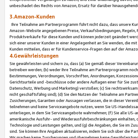
unbeschadet des Rechts von Amazon, Ersatz für darüber hinausgehen
3.Amazon-Kunden
Ihre Teilnahme am Partnerprogramm führt nicht dazu, dass unsere Kun
Amazon-Website angegebenen Preise, Verkaufsbedingungen, Regeln, Ri
Produktverkäufe für diese Kunden und können jederzeit geändert werde
sich einer unserer Kunden in einer Angelegenheit an Sie wenden, die 
Kunden mitteilen, dass er für Kundenservice-Fragen den auf der Ama
4.Gewährleistungen
Sie gewährleisten und sichern zu, dass (a) Sie gemäß dieser Vereinba
betreiben werden; (b) weder Ihre Teilnahme am Partnerprogramm noch d
Bestimmungen, Verordnungen, Vorschriften, Anordnungen, Konzessionen,
Gerichtsurteile und -beschlüsse oder andere Auflagen einer für Sie zu
Datenschutz, Werbung und Marketing) verstoßen; (c) Sie rechtswirksam 
nicht geschäftsfähig sind); (d) Sie den Nutzen der Teilnahme am Partne
Zusicherungen, Garantien oder Aussagen verlassen, die in dieser Verein
teilnehmen und keine Serviceangebote nutzen, wenn Sie US-Handelssa
unterliegen, in dem Sie Serviceangebote wahrnehmen; (f) Sie alle US
amerikanische Ausfuhr- und Wiederausfuhrbeschränkungen einhalten, 
Technologie und Leistungen gelten, und (g) die Angaben, die Sie im 
sind. Sie können Ihre Angaben aktualisieren, indem Sie sich über die 
Wir machen keine Zusicherungen und übernehmen keine Gewährleistun