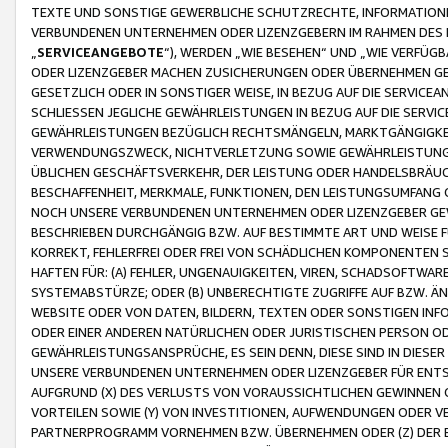
TEXTE UND SONSTIGE GEWERBLICHE SCHUTZRECHTE, INFORMATIONE
VERBUNDENEN UNTERNEHMEN ODER LIZENZGEBERN IM RAHMEN DES
„
SERVICEANGEBOTE
“), WERDEN „WIE BESEHEN“ UND „WIE VERFÜ
ODER LIZENZGEBER MACHEN ZUSICHERUNGEN ODER ÜBERNEHMEN GEW
GESETZLICH ODER IN SONSTIGER WEISE, IN BEZUG AUF DIE SERVI
SCHLIESSEN JEGLICHE GEWÄHRLEISTUNGEN IN BEZUG AUF DIE SERVI
GEWÄHRLEISTUNGEN BEZÜGLICH RECHTSMÄNGELN, MARKTGÄNGIGKEIT
VERWENDUNGSZWECK, NICHTVERLETZUNG SOWIE GEWÄHRLEISTUNGEN 
ÜBLICHEN GESCHÄFTSVERKEHR, DER LEISTUNG ODER HANDELSBRÄUCH
BESCHAFFENHEIT, MERKMALE, FUNKTIONEN, DEN LEISTUNGSUMFANG 
NOCH UNSERE VERBUNDENEN UNTERNEHMEN ODER LIZENZGEBER GEWÄ
BESCHRIEBEN DURCHGÄNGIG BZW. AUF BESTIMMTE ART UND WEISE
KORREKT, FEHLERFREI ODER FREI VON SCHÄDLICHEN KOMPONENTEN
HAFTEN FÜR: (A) FEHLER, UNGENAUIGKEITEN, VIREN, SCHADSOFTW
SYSTEMABSTÜRZE; ODER (B) UNBERECHTIGTE ZUGRIFFE AUF BZW. 
WEBSITE ODER VON DATEN, BILDERN, TEXTEN ODER SONSTIGEN INF
ODER EINER ANDEREN NATÜRLICHEN ODER JURISTISCHEN PERSON OD
GEWÄHRLEISTUNGSANSPRÜCHE, ES SEIN DENN, DIESE SIND IN DIES
UNSERE VERBUNDENEN UNTERNEHMEN ODER LIZENZGEBER FÜR EN
AUFGRUND (X) DES VERLUSTS VON VORAUSSICHTLICHEN GEWINNEN
VORTEILEN SOWIE (Y) VON INVESTITIONEN, AUFWENDUNGEN ODER VE
PARTNERPROGRAMM VORNEHMEN BZW. ÜBERNEHMEN ODER (Z) DER 