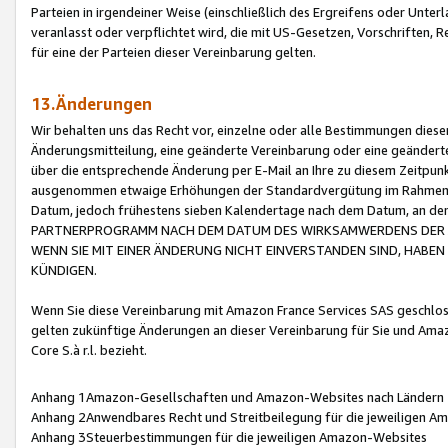
Parteien in irgendeiner Weise (einschließlich des Ergreifens oder Unt
veranlasst oder verpflichtet wird, die mit US-Gesetzen, Vorschriften,
für eine der Parteien dieser Vereinbarung gelten.
13.Änderungen
Wir behalten uns das Recht vor, einzelne oder alle Bestimmungen diese
Änderungsmitteilung, eine geänderte Vereinbarung oder eine geänderte 
über die entsprechende Änderung per E-Mail an Ihre zu diesem Zeitpun
ausgenommen etwaige Erhöhungen der Standardvergütung im Rahmen
Datum, jedoch frühestens sieben Kalendertage nach dem Datum, an de
PARTNERPROGRAMM NACH DEM DATUM DES WIRKSAMWERDENS DER Ä
WENN SIE MIT EINER ÄNDERUNG NICHT EINVERSTANDEN SIND, HABEN S
KÜNDIGEN.
Wenn Sie diese Vereinbarung mit Amazon France Services SAS geschlo
gelten zukünftige Änderungen an dieser Vereinbarung für Sie und Ama
Core S.à r.l. bezieht.
Anhang 1Amazon-Gesellschaften und Amazon-Websites nach Ländern
Anhang 2Anwendbares Recht und Streitbeilegung für die jeweiligen 
Anhang 3Steuerbestimmungen für die jeweiligen Amazon-Websites