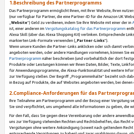
1.Beschreibung des Partnerprogramms
Das Partnerprogramm ermöglicht Ihnen, mit Ihrer Website, Ihren nutzer
(nur verfügbar für Partner, die eine Partner-ID für die Amazon UK We
„
Website
“) Geld zu verdienen, indem Sie Ihre Website mit einer der in
ist, einer anderen im
Vergütungskatalog für das Partnerprogramm
enth
Alexa Skill (über das Alexa Shopping Kit) verlinken. Entsprechende Lin
markierten Link-Formate verwenden („
Partner-Links
“).
Wenn unsere Kunden die Partner-Links anklicken oder sich damit verbi
angeboten werden, oder andere Handlungen vornehmen, können Sie eine
Partnerprogramm
näher beschrieben (und vorbehaltlich der dort festg
Produkte oder Leistungen können wir Ihnen Daten, Bilder, Texte, Linkfo
für Anwendungsprogramme, die Alexa-Funktionalität und weitere Inf
zur Verfügung stellen. Der Begriff „Programminhalte“ bezieht sich dabe
in Bezug auf Produkte, die auf Websites angeboten werden, bei denen 
2.Compliance-Anforderungen für das Partnerprog
Ihre Teilnahme am Partnerprogramm und der Bezug einer Vergütung setz
Sie sind verpflichtet, uns umgehend alle Informationen zu geben, die w
Für den Fall, dass Sie gegen diese Vereinbarung oder andere anwendba
uns zur Verfügung stehenden Rechten und Rechtsbehelfen, das Recht vo
Vergütungen ohne weitere Ankündigung (soweit nach geltendem Recht z
entsprechende Vergütungen zu haben) und zwar unabhängig davon, ob 