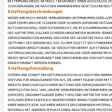
BESTIMMUNG DIESES ARTIKELS 7 BEGRÜNDET EINEN AUSSCHLUSS 
ZUSICHERUNGEN, DIE NACH DEN ANWENDBAREN GESETZLICHEN BE
8.Haftungsbeschränkungen
WEDER WIR NOCH UNSERE VERBUNDENEN UNTERNEHMEN ODER LIZEN
ODER EXEMPLARISCHE SCHÄDEN ODER SCHÄDEN AUFGRUND ENTGANG
NUTZUNGSAUSFALL ODER DATENVERLUST, DIE IM ZUSAMMENHANG MI
DES AUFTRETENS SOLCHER SCHÄDEN HINGEWIESEN WURDEN. FERN
SERVICEANGEBOTEN MAXIMAL DER HÖHE DES GESAMTBETRAGS DER 
ZEITPUNKT DES EREIGNISSES, DAS ZU DEM ZULETZT ENTSTANDENE
ZAHLENDEN VERGÜTUNGEN. SIE VERZICHTEN HIERMIT AUF ETWAIGE 
AUF ERFÜLLUNGSKLAGE, UNTERLASSUNGSKLAGE ODER ANDERE RECHT
DIESES ABSATZES BEGRÜNDET EINE EINSCHRÄNKUNG VON HAFTUNG
EINGESCHRÄNKT WERDEN KÖNNEN.
9.Haftungsfreistellung
SOFERN UND SOWEIT EIN HAFTUNGSAUSSCHLUSS NACH DEN ANWENDB
HAFTUNG FÜR ANGELEGENHEITEN AUS, DIE UNMITTELBAR ODER MITT
WEBSITE (EINSCHLIESSLICH IHRER NUTZUNG DER SERVICEANGEBOTE)
VERPFLICHTEN SICH, UNS, UNSERE VERBUNDENEN UNTERNEHMEN UN
(OFFICERS), ORGANMITGLIEDER (DIRECTORS) UND VERTRETER VON 
AUSLAGEN (EINSCHLIESSLICH ANGEMESSENER ANWALTSGEBÜHREN) FR
IHRER WEBSITE BZW. AUF IHRER WEBSITE ERSCHEINENDEM MATERIAL
MATERIALS MIT ANDEREN APPLIKATIONEN, INHALTEN ODER PROZESSE