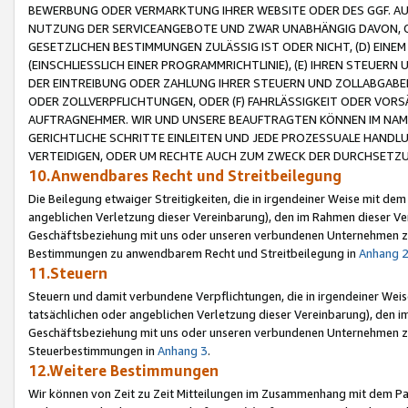
BEWERBUNG ODER VERMARKTUNG IHRER WEBSITE ODER DES GGF. AUF 
NUTZUNG DER SERVICEANGEBOTE UND ZWAR UNABHÄNGIG DAVON, O
GESETZLICHEN BESTIMMUNGEN ZULÄSSIG IST ODER NICHT, (D) EINE
(EINSCHLIESSLICH EINER PROGRAMMRICHTLINIE), (E) IHREN STEUER
DER EINTREIBUNG ODER ZAHLUNG IHRER STEUERN UND ZOLLABGAB
ODER ZOLLVERPFLICHTUNGEN, ODER (F) FAHRLÄSSIGKEIT ODER VORS
AUFTRAGNEHMER. WIR UND UNSERE BEAUFTRAGTEN KÖNNEN IM NAME
GERICHTLICHE SCHRITTE EINLEITEN UND JEDE PROZESSUALE HAND
VERTEIDIGEN, ODER UM RECHTE AUCH ZUM ZWECK DER DURCHSETZU
10.Anwendbares Recht und Streitbeilegung
Die Beilegung etwaiger Streitigkeiten, die in irgendeiner Weise mit de
angeblichen Verletzung dieser Vereinbarung), den im Rahmen dieser Ve
Geschäftsbeziehung mit uns oder unseren verbundenen Unternehmen zu
Bestimmungen zu anwendbarem Recht und Streitbeilegung in
Anhang 
11.Steuern
Steuern und damit verbundene Verpflichtungen, die in irgendeiner Wei
tatsächlichen oder angeblichen Verletzung dieser Vereinbarung), den 
Geschäftsbeziehung mit uns oder unseren verbundenen Unternehmen z
Steuerbestimmungen in
Anhang 3
.
12.Weitere Bestimmungen
Wir können von Zeit zu Zeit Mitteilungen im Zusammenhang mit dem Par