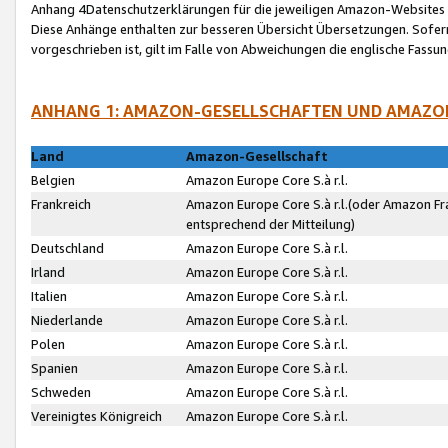
Anhang 4Datenschutzerklärungen für die jeweiligen Amazon-Websites
Diese Anhänge enthalten zur besseren Übersicht Übersetzungen. Sofe
vorgeschrieben ist, gilt im Falle von Abweichungen die englische Fass
ANHANG 1: AMAZON-GESELLSCHAFTEN UND AMAZO
Land
Amazon-Gesellschaft
Belgien
Amazon Europe Core S.à r.l.
Frankreich
Amazon Europe Core S.à r.l.(oder Amazon Fr
entsprechend der Mitteilung)
Deutschland
Amazon Europe Core S.à r.l.
Irland
Amazon Europe Core S.à r.l.
Italien
Amazon Europe Core S.à r.l.
Niederlande
Amazon Europe Core S.à r.l.
Polen
Amazon Europe Core S.à r.l.
Spanien
Amazon Europe Core S.à r.l.
Schweden
Amazon Europe Core S.à r.l.
Vereinigtes Königreich
Amazon Europe Core S.à r.l.