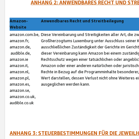
ANHANG 2: ANWENDBARES RECHT UND STRE
Amazon-
Anwendbares Recht und Streitbeilegung
Website
amazon.com.be,
Diese Vereinbarung und Streitigkeiten aller Art, die 
amazon.fr,
Großherzogtums Luxemburg unter Ausschluss seiner Kol
amazon.de,
ausschließlichen Zuständigkeit der Gerichte im Geri
audible.de,
dieser Vereinbarung kann Amazon bei einem zuständig
amazon.ie
Rechtsschutz wegen einer tatsächlichen oder angebli
amazon.it,
Amazon oder einer anderen natürlichen oder juristisc
amazon.nl,
Rechte in Bezug auf die Programminhalte besonderer,
amazon.pl,
Wert darstellen, dessen Verlust nicht ohne Weiteres e
amazon.es,
ausgeglichen werden kann.
amazon.se,
amazon.co.uk,
audible.co.uk
ANHANG 3: STEUERBESTIMMUNGEN FÜR DIE JEWEIL