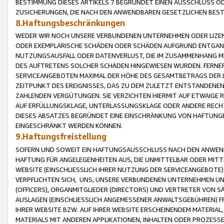
BESTIMMUNG DIESES ARTIKELS 7 BEGRÜNDET EINEN AUSSCHLUSS 
ZUSICHERUNGEN, DIE NACH DEN ANWENDBAREN GESETZLICHEN BE
8.Haftungsbeschränkungen
WEDER WIR NOCH UNSERE VERBUNDENEN UNTERNEHMEN ODER LIZEN
ODER EXEMPLARISCHE SCHÄDEN ODER SCHÄDEN AUFGRUND ENTGANG
NUTZUNGSAUSFALL ODER DATENVERLUST, DIE IM ZUSAMMENHANG MI
DES AUFTRETENS SOLCHER SCHÄDEN HINGEWIESEN WURDEN. FERN
SERVICEANGEBOTEN MAXIMAL DER HÖHE DES GESAMTBETRAGS DER 
ZEITPUNKT DES EREIGNISSES, DAS ZU DEM ZULETZT ENTSTANDENE
ZAHLENDEN VERGÜTUNGEN. SIE VERZICHTEN HIERMIT AUF ETWAIGE 
AUF ERFÜLLUNGSKLAGE, UNTERLASSUNGSKLAGE ODER ANDERE RECHT
DIESES ABSATZES BEGRÜNDET EINE EINSCHRÄNKUNG VON HAFTUNG
EINGESCHRÄNKT WERDEN KÖNNEN.
9.Haftungsfreistellung
SOFERN UND SOWEIT EIN HAFTUNGSAUSSCHLUSS NACH DEN ANWENDB
HAFTUNG FÜR ANGELEGENHEITEN AUS, DIE UNMITTELBAR ODER MITT
WEBSITE (EINSCHLIESSLICH IHRER NUTZUNG DER SERVICEANGEBOTE)
VERPFLICHTEN SICH, UNS, UNSERE VERBUNDENEN UNTERNEHMEN UN
(OFFICERS), ORGANMITGLIEDER (DIRECTORS) UND VERTRETER VON 
AUSLAGEN (EINSCHLIESSLICH ANGEMESSENER ANWALTSGEBÜHREN) FR
IHRER WEBSITE BZW. AUF IHRER WEBSITE ERSCHEINENDEM MATERIAL
MATERIALS MIT ANDEREN APPLIKATIONEN, INHALTEN ODER PROZESSE