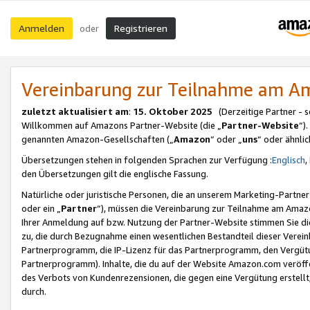
Anmelden
Registrieren
oder
Vereinbarung zur Teilnahme am 
zuletzt aktualisiert am
:
15. Oktober 2025
(Derzeitige Partner - 
Willkommen auf Amazons Partner-Website (die „
Partner-Website
“)
genannten Amazon-Gesellschaften („
Amazon
“ oder „
uns
“ oder ähnli
Übersetzungen stehen in folgenden Sprachen zur Verfügung :
Englisch
,
den Übersetzungen gilt die englische Fassung.
Natürliche oder juristische Personen, die an unserem Marketing-Partn
oder ein „
Partner
“), müssen die Vereinbarung zur Teilnahme am Ama
Ihrer Anmeldung auf bzw. Nutzung der Partner-Website stimmen Sie die
zu, die durch Bezugnahme einen wesentlichen Bestandteil dieser Verei
Partnerprogramm, die IP-Lizenz für das Partnerprogramm, den Vergütu
Partnerprogramm). Inhalte, die du auf der Website Amazon.com veröffe
des Verbots von Kundenrezensionen, die gegen eine Vergütung erstellt, 
durch.