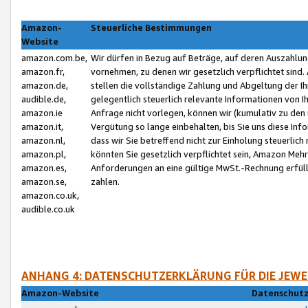
Amazon-
Steuerliche Bestimmungen
Website
amazon.com.be,
Wir dürfen in Bezug auf Beträge, auf deren Auszahlun
amazon.fr,
vornehmen, zu denen wir gesetzlich verpflichtet sind
amazon.de,
stellen die vollständige Zahlung und Abgeltung der 
audible.de,
gelegentlich steuerlich relevante Informationen von I
amazon.ie
Anfrage nicht vorlegen, können wir (kumulativ zu de
amazon.it,
Vergütung so lange einbehalten, bis Sie uns diese Inf
amazon.nl,
dass wir Sie betreffend nicht zur Einholung steuerlich 
amazon.pl,
könnten Sie gesetzlich verpflichtet sein, Amazon Meh
amazon.es,
Anforderungen an eine gültige MwSt.-Rechnung erfüllt
amazon.se,
zahlen.
amazon.co.uk,
audible.co.uk
ANHANG 4: DATENSCHUTZERKLÄRUNG FÜR DIE JEWE
Amazon-Website
Datenschutz