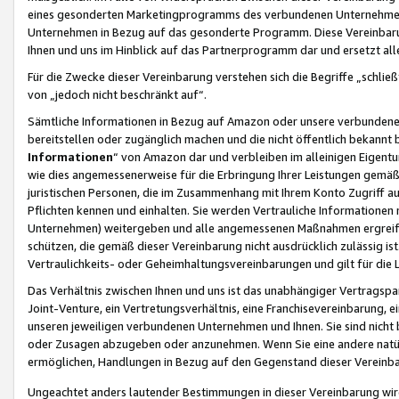
eines gesonderten Marketingprogramms des verbundenen Unternehmens
Unternehmen in Bezug auf das gesonderte Programm. Diese Vereinbarung
Ihnen und uns im Hinblick auf das Partnerprogramm dar und ersetzt al
Für die Zwecke dieser Vereinbarung verstehen sich die Begriffe „schließ
von „jedoch nicht beschränkt auf“.
Sämtliche Informationen in Bezug auf Amazon oder unsere verbunde
bereitstellen oder zugänglich machen und die nicht öffentlich bekannt bz
Informationen
“ von Amazon dar und verbleiben im alleinigen Eigent
wie dies angemessenerweise für die Erbringung Ihrer Leistungen gemäß d
juristischen Personen, die im Zusammenhang mit Ihrem Konto Zugriff au
Pflichten kennen und einhalten. Sie werden Vertrauliche Informationen 
Unternehmen) weitergeben und alle angemessenen Maßnahmen ergreifen
schützen, die gemäß dieser Vereinbarung nicht ausdrücklich zulässig is
Vertraulichkeits- oder Geheimhaltungsvereinbarungen und gilt für die
Das Verhältnis zwischen Ihnen und uns ist das unabhängiger Vertragspa
Joint-Venture, ein Vertretungsverhältnis, eine Franchisevereinbarung, 
unseren jeweiligen verbundenen Unternehmen und Ihnen. Sie sind ni
oder Zusagen abzugeben oder anzunehmen. Wenn Sie eine andere natürli
ermöglichen, Handlungen in Bezug auf den Gegenstand dieser Vereinbar
Ungeachtet anders lautender Bestimmungen in dieser Vereinbarung wird