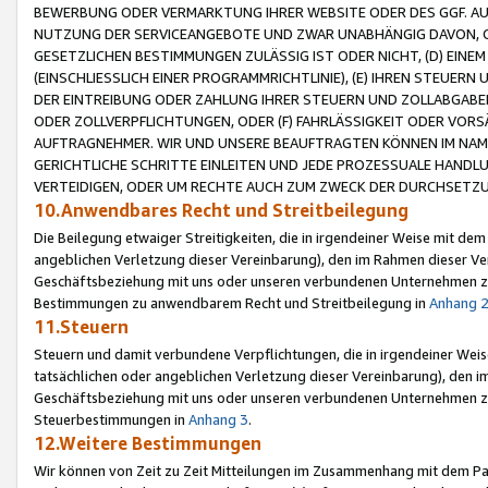
BEWERBUNG ODER VERMARKTUNG IHRER WEBSITE ODER DES GGF. AUF 
NUTZUNG DER SERVICEANGEBOTE UND ZWAR UNABHÄNGIG DAVON, O
GESETZLICHEN BESTIMMUNGEN ZULÄSSIG IST ODER NICHT, (D) EINE
(EINSCHLIESSLICH EINER PROGRAMMRICHTLINIE), (E) IHREN STEUER
DER EINTREIBUNG ODER ZAHLUNG IHRER STEUERN UND ZOLLABGAB
ODER ZOLLVERPFLICHTUNGEN, ODER (F) FAHRLÄSSIGKEIT ODER VORS
AUFTRAGNEHMER. WIR UND UNSERE BEAUFTRAGTEN KÖNNEN IM NAME
GERICHTLICHE SCHRITTE EINLEITEN UND JEDE PROZESSUALE HAND
VERTEIDIGEN, ODER UM RECHTE AUCH ZUM ZWECK DER DURCHSETZU
10.Anwendbares Recht und Streitbeilegung
Die Beilegung etwaiger Streitigkeiten, die in irgendeiner Weise mit de
angeblichen Verletzung dieser Vereinbarung), den im Rahmen dieser Ve
Geschäftsbeziehung mit uns oder unseren verbundenen Unternehmen zu
Bestimmungen zu anwendbarem Recht und Streitbeilegung in
Anhang 
11.Steuern
Steuern und damit verbundene Verpflichtungen, die in irgendeiner Wei
tatsächlichen oder angeblichen Verletzung dieser Vereinbarung), den 
Geschäftsbeziehung mit uns oder unseren verbundenen Unternehmen z
Steuerbestimmungen in
Anhang 3
.
12.Weitere Bestimmungen
Wir können von Zeit zu Zeit Mitteilungen im Zusammenhang mit dem Par