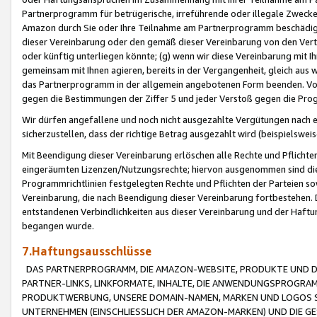
Partnerprogramm für betrügerische, irreführende oder illegale Zwecke
Amazon durch Sie oder Ihre Teilnahme am Partnerprogramm beschädig
dieser Vereinbarung oder den gemäß dieser Vereinbarung von den Vertr
oder künftig unterliegen könnte; (g) wenn wir diese Vereinbarung mit I
gemeinsam mit Ihnen agieren, bereits in der Vergangenheit, gleich aus
das Partnerprogramm in der allgemein angebotenen Form beenden. Vors
gegen die Bestimmungen der Ziffer 5 und jeder Verstoß gegen die Prog
Wir dürfen angefallene und noch nicht ausgezahlte Vergütungen nach 
sicherzustellen, dass der richtige Betrag ausgezahlt wird (beispielsw
Mit Beendigung dieser Vereinbarung erlöschen alle Rechte und Pflichte
eingeräumten Lizenzen/Nutzungsrechte; hiervon ausgenommen sind die in 
Programmrichtlinien festgelegten Rechte und Pflichten der Parteien sow
Vereinbarung, die nach Beendigung dieser Vereinbarung fortbestehen. D
entstandenen Verbindlichkeiten aus dieser Vereinbarung und der Haft
begangen wurde.
7.Haftungsausschlüsse
DAS PARTNERPROGRAMM, DIE AMAZON-WEBSITE, PRODUKTE UND DI
PARTNER-LINKS, LINKFORMATE, INHALTE, DIE ANWENDUNGSPROGR
PRODUKTWERBUNG, UNSERE DOMAIN-NAMEN, MARKEN UND LOGOS S
UNTERNEHMEN (EINSCHLIESSLICH DER AMAZON-MARKEN) UND DIE GE