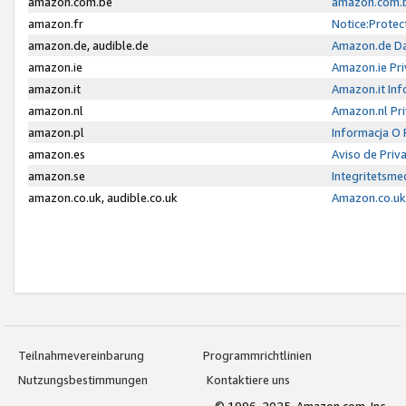
amazon.com.be
amazon.com.b
amazon.fr
Notice:Protec
amazon.de, audible.de
Amazon.de Da
amazon.ie
Amazon.ie Pri
amazon.it
Amazon.it Inf
amazon.nl
Amazon.nl Pri
amazon.pl
Informacja O
amazon.es
Aviso de Priv
amazon.se
Integritetsm
amazon.co.uk, audible.co.uk
Amazon.co.uk 
Teilnahmevereinbarung
Programmrichtlinien
Nutzungsbestimmungen
Kontaktiere uns