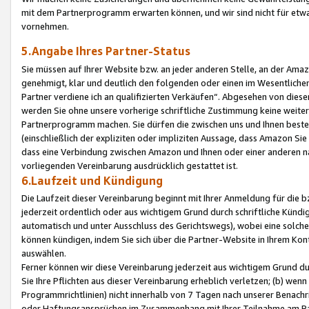
mit dem Partnerprogramm erwarten können, und wir sind nicht für etwa
vornehmen.
5.Angabe Ihres Partner-Status
Sie müssen auf Ihrer Website bzw. an jeder anderen Stelle, an der Am
genehmigt, klar und deutlich den folgenden oder einen im Wesentlichen
Partner verdiene ich an qualifizierten Verkäufen“. Abgesehen von die
werden Sie ohne unsere vorherige schriftliche Zustimmung keine weite
Partnerprogramm machen. Sie dürfen die zwischen uns und Ihnen best
(einschließlich der expliziten oder impliziten Aussage, dass Amazon Si
dass eine Verbindung zwischen Amazon und Ihnen oder einer anderen natü
vorliegenden Vereinbarung ausdrücklich gestattet ist.
6.Laufzeit und Kündigung
Die Laufzeit dieser Vereinbarung beginnt mit Ihrer Anmeldung für die 
jederzeit ordentlich oder aus wichtigem Grund durch schriftliche Kündi
automatisch und unter Ausschluss des Gerichtswegs), wobei eine solch
können kündigen, indem Sie sich über die Partner-Website in Ihrem Ko
auswählen.
Ferner können wir diese Vereinbarung jederzeit aus wichtigem Grund dur
Sie Ihre Pflichten aus dieser Vereinbarung erheblich verletzen; (b) wen
Programmrichtlinien) nicht innerhalb von 7 Tagen nach unserer Benachr
oder Haftungsansprüchen im Zusammenhang mit Ihrer Teilnahme am Pa