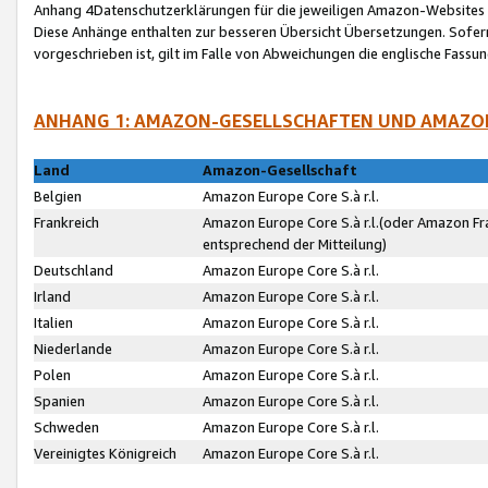
Anhang 4Datenschutzerklärungen für die jeweiligen Amazon-Websites
Diese Anhänge enthalten zur besseren Übersicht Übersetzungen. Sofe
vorgeschrieben ist, gilt im Falle von Abweichungen die englische Fass
ANHANG 1: AMAZON-GESELLSCHAFTEN UND AMAZO
Land
Amazon-Gesellschaft
Belgien
Amazon Europe Core S.à r.l.
Frankreich
Amazon Europe Core S.à r.l.(oder Amazon Fr
entsprechend der Mitteilung)
Deutschland
Amazon Europe Core S.à r.l.
Irland
Amazon Europe Core S.à r.l.
Italien
Amazon Europe Core S.à r.l.
Niederlande
Amazon Europe Core S.à r.l.
Polen
Amazon Europe Core S.à r.l.
Spanien
Amazon Europe Core S.à r.l.
Schweden
Amazon Europe Core S.à r.l.
Vereinigtes Königreich
Amazon Europe Core S.à r.l.