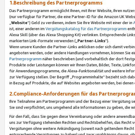
1.Beschreibung des Partnerprogramms
Das Partnerprogramm ermöglicht Ihnen, mit Ihrer Website, Ihren nutzer
(nur verfügbar für Partner, die eine Partner-ID für die Amazon UK We
„
Website
“) Geld zu verdienen, indem Sie Ihre Website mit einer der in
ist, einer anderen im
Vergütungskatalog für das Partnerprogramm
enth
Alexa Skill (über das Alexa Shopping Kit) verlinken. Entsprechende Lin
markierten Link-Formate verwenden („
Partner-Links
“).
Wenn unsere Kunden die Partner-Links anklicken oder sich damit verbi
angeboten werden, oder andere Handlungen vornehmen, können Sie eine
Partnerprogramm
näher beschrieben (und vorbehaltlich der dort festg
Produkte oder Leistungen können wir Ihnen Daten, Bilder, Texte, Linkfo
für Anwendungsprogramme, die Alexa-Funktionalität und weitere Inf
zur Verfügung stellen. Der Begriff „Programminhalte“ bezieht sich dabe
in Bezug auf Produkte, die auf Websites angeboten werden, bei denen 
2.Compliance-Anforderungen für das Partnerprog
Ihre Teilnahme am Partnerprogramm und der Bezug einer Vergütung setz
Sie sind verpflichtet, uns umgehend alle Informationen zu geben, die w
Für den Fall, dass Sie gegen diese Vereinbarung oder andere anwendba
uns zur Verfügung stehenden Rechten und Rechtsbehelfen, das Recht vo
Vergütungen ohne weitere Ankündigung (soweit nach geltendem Recht z
entsprechende Vergütungen zu haben) und zwar unabhängig davon, ob 