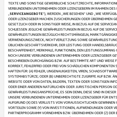
TEXTE UND SONSTIGE GEWERBLICHE SCHUTZRECHTE, INFORMATIONE
VERBUNDENEN UNTERNEHMEN ODER LIZENZGEBERN IM RAHMEN DES
„
SERVICEANGEBOTE
“), WERDEN „WIE BESEHEN“ UND „WIE VERFÜ
ODER LIZENZGEBER MACHEN ZUSICHERUNGEN ODER ÜBERNEHMEN GEW
GESETZLICH ODER IN SONSTIGER WEISE, IN BEZUG AUF DIE SERVI
SCHLIESSEN JEGLICHE GEWÄHRLEISTUNGEN IN BEZUG AUF DIE SERVI
GEWÄHRLEISTUNGEN BEZÜGLICH RECHTSMÄNGELN, MARKTGÄNGIGKEIT
VERWENDUNGSZWECK, NICHTVERLETZUNG SOWIE GEWÄHRLEISTUNGEN 
ÜBLICHEN GESCHÄFTSVERKEHR, DER LEISTUNG ODER HANDELSBRÄUCH
BESCHAFFENHEIT, MERKMALE, FUNKTIONEN, DEN LEISTUNGSUMFANG 
NOCH UNSERE VERBUNDENEN UNTERNEHMEN ODER LIZENZGEBER GEWÄ
BESCHRIEBEN DURCHGÄNGIG BZW. AUF BESTIMMTE ART UND WEISE
KORREKT, FEHLERFREI ODER FREI VON SCHÄDLICHEN KOMPONENTEN
HAFTEN FÜR: (A) FEHLER, UNGENAUIGKEITEN, VIREN, SCHADSOFTW
SYSTEMABSTÜRZE; ODER (B) UNBERECHTIGTE ZUGRIFFE AUF BZW. 
WEBSITE ODER VON DATEN, BILDERN, TEXTEN ODER SONSTIGEN INF
ODER EINER ANDEREN NATÜRLICHEN ODER JURISTISCHEN PERSON OD
GEWÄHRLEISTUNGSANSPRÜCHE, ES SEIN DENN, DIESE SIND IN DIES
UNSERE VERBUNDENEN UNTERNEHMEN ODER LIZENZGEBER FÜR EN
AUFGRUND (X) DES VERLUSTS VON VORAUSSICHTLICHEN GEWINNEN
VORTEILEN SOWIE (Y) VON INVESTITIONEN, AUFWENDUNGEN ODER VE
PARTNERPROGRAMM VORNEHMEN BZW. ÜBERNEHMEN ODER (Z) DER 