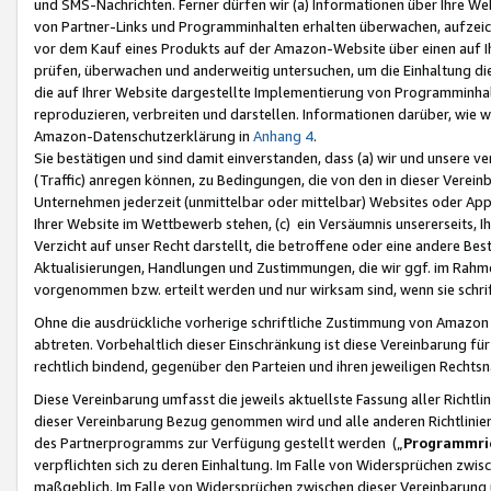
und SMS-Nachrichten. Ferner dürfen wir (a) Informationen über Ihre We
von Partner-Links und Programminhalten erhalten überwachen, aufzei
vor dem Kauf eines Produkts auf der Amazon-Website über einen auf Ih
prüfen, überwachen und anderweitig untersuchen, um die Einhaltung dies
die auf Ihrer Website dargestellte Implementierung von Programminhalt
reproduzieren, verbreiten und darstellen. Informationen darüber, wie w
Amazon-Datenschutzerklärung in
Anhang 4
.
Sie bestätigen und sind damit einverstanden, dass (a) wir und unsere 
(Traffic) anregen können, zu Bedingungen, die von den in dieser Vere
Unternehmen jederzeit (unmittelbar oder mittelbar) Websites oder Appl
Ihrer Website im Wettbewerb stehen, (c) ein Versäumnis unsererseits, I
Verzicht auf unser Recht darstellt, die betroffene oder eine andere B
Aktualisierungen, Handlungen und Zustimmungen, die wir ggf. im Rahme
vorgenommen bzw. erteilt werden und nur wirksam sind, wenn sie schri
Ohne die ausdrückliche vorherige schriftliche Zustimmung von Amazon
abtreten. Vorbehaltlich dieser Einschränkung ist diese Vereinbarung f
rechtlich bindend, gegenüber den Parteien und ihren jeweiligen Rech
Diese Vereinbarung umfasst die jeweils aktuellste Fassung aller Richtli
dieser Vereinbarung Bezug genommen wird und alle anderen Richtlinie
des Partnerprogramms zur Verfügung gestellt werden („
Programmric
verpflichten sich zu deren Einhaltung. Im Falle von Widersprüchen zwi
maßgeblich. Im Falle von Widersprüchen zwischen dieser Vereinbarun