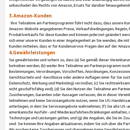
unbeschadet des Rechts von Amazon, Ersatz für darüber hinausgehen
3.Amazon-Kunden
Ihre Teilnahme am Partnerprogramm führt nicht dazu, dass unsere Kun
Amazon-Website angegebenen Preise, Verkaufsbedingungen, Regeln, Ri
Produktverkäufe für diese Kunden und können jederzeit geändert werde
sich einer unserer Kunden in einer Angelegenheit an Sie wenden, die 
Kunden mitteilen, dass er für Kundenservice-Fragen den auf der Ama
4.Gewährleistungen
Sie gewährleisten und sichern zu, dass (a) Sie gemäß dieser Vereinba
betreiben werden; (b) weder Ihre Teilnahme am Partnerprogramm noch d
Bestimmungen, Verordnungen, Vorschriften, Anordnungen, Konzessionen,
Gerichtsurteile und -beschlüsse oder andere Auflagen einer für Sie zu
Datenschutz, Werbung und Marketing) verstoßen; (c) Sie rechtswirksam 
nicht geschäftsfähig sind); (d) Sie den Nutzen der Teilnahme am Partne
Zusicherungen, Garantien oder Aussagen verlassen, die in dieser Verein
teilnehmen und keine Serviceangebote nutzen, wenn Sie US-Handelssa
unterliegen, in dem Sie Serviceangebote wahrnehmen; (f) Sie alle US
amerikanische Ausfuhr- und Wiederausfuhrbeschränkungen einhalten, 
Technologie und Leistungen gelten, und (g) die Angaben, die Sie im 
sind. Sie können Ihre Angaben aktualisieren, indem Sie sich über die 
Wir machen keine Zusicherungen und übernehmen keine Gewährleistun