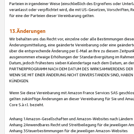
Parteien in irgendeiner Weise (einschließlich des Ergreifens oder Unt
veranlasst oder verpflichtet wird, die mit US-Gesetzen, Vorschriften,
für eine der Parteien dieser Vereinbarung gelten.
13.Änderungen
Wir behalten uns das Recht vor, einzelne oder alle Bestimmungen diese
Änderungsmitteilung, eine geänderte Vereinbarung oder eine geänderte 
über die entsprechende Änderung per E-Mail an Ihre zu diesem Zeitpun
ausgenommen etwaige Erhöhungen der Standardvergütung im Rahmen
Datum, jedoch frühestens sieben Kalendertage nach dem Datum, an de
PARTNERPROGRAMM NACH DEM DATUM DES WIRKSAMWERDENS DER Ä
WENN SIE MIT EINER ÄNDERUNG NICHT EINVERSTANDEN SIND, HABEN S
KÜNDIGEN.
Wenn Sie diese Vereinbarung mit Amazon France Services SAS geschlo
gelten zukünftige Änderungen an dieser Vereinbarung für Sie und Ama
Core S.à r.l. bezieht.
Anhang 1Amazon-Gesellschaften und Amazon-Websites nach Ländern
Anhang 2Anwendbares Recht und Streitbeilegung für die jeweiligen 
Anhang 3Steuerbestimmungen für die jeweiligen Amazon-Websites