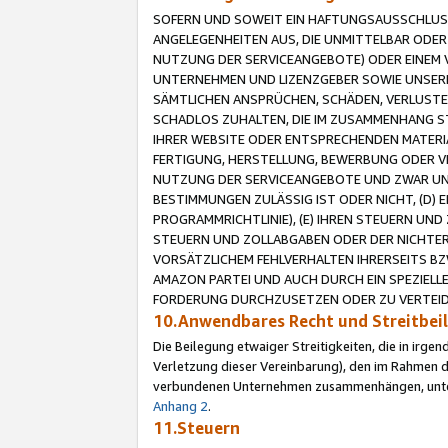
SOFERN UND SOWEIT EIN HAFTUNGSAUSSCHLUSS
ANGELEGENHEITEN AUS, DIE UNMITTELBAR ODER 
NUTZUNG DER SERVICEANGEBOTE) ODER EINEM V
UNTERNEHMEN UND LIZENZGEBER SOWIE UNSERE 
SÄMTLICHEN ANSPRÜCHEN, SCHÄDEN, VERLUSTE
SCHADLOS ZUHALTEN, DIE IM ZUSAMMENHANG STE
IHRER WEBSITE ODER ENTSPRECHENDEN MATERIA
FERTIGUNG, HERSTELLUNG, BEWERBUNG ODER VE
NUTZUNG DER SERVICEANGEBOTE UND ZWAR UN
BESTIMMUNGEN ZULÄSSIG IST ODER NICHT, (D) 
PROGRAMMRICHTLINIE), (E) IHREN STEUERN UN
STEUERN UND ZOLLABGABEN ODER DER NICHTER
VORSÄTZLICHEM FEHLVERHALTEN IHRERSEITS BZ
AMAZON PARTEI UND AUCH DURCH EIN SPEZIELL
FORDERUNG DURCHZUSETZEN ODER ZU VERTEIDI
10.Anwendbares Recht und Streitbe
Die Beilegung etwaiger Streitigkeiten, die in irg
Verletzung dieser Vereinbarung), den im Rahmen d
verbundenen Unternehmen zusammenhängen, unterl
Anhang 2
.
11.Steuern