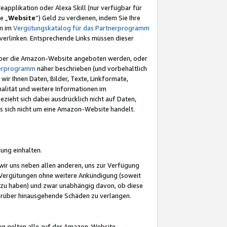
eapplikation oder Alexa Skill (nur verfügbar für
e „
Website
“) Geld zu verdienen, indem Sie Ihre
en im
Vergütungskatalog für das Partnerprogramm
t) verlinken. Entsprechende Links müssen dieser
e über die Amazon-Website angeboten werden, oder
nerprogramm
näher beschrieben (und vorbehaltlich
ir Ihnen Daten, Bilder, Texte, Linkformate,
alität und weitere Informationen im
zieht sich dabei ausdrücklich nicht auf Daten,
es sich nicht um eine Amazon-Website handelt.
rung einhalten.
ir uns neben allen anderen, uns zur Verfügung
n Vergütungen ohne weitere Ankündigung (soweit
 zu haben) und zwar unabhängig davon, ob diese
darüber hinausgehende Schäden zu verlangen.
on gelten alle auf der Amazon-Website