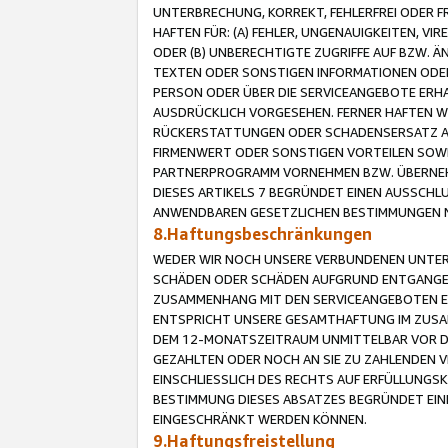
UNTERBRECHUNG, KORREKT, FEHLERFREI ODER 
HAFTEN FÜR: (A) FEHLER, UNGENAUIGKEITEN, 
ODER (B) UNBERECHTIGTE ZUGRIFFE AUF BZW. 
TEXTEN ODER SONSTIGEN INFORMATIONEN ODER 
PERSON ODER ÜBER DIE SERVICEANGEBOTE ERHA
AUSDRÜCKLICH VORGESEHEN. FERNER HAFTEN 
RÜCKERSTATTUNGEN ODER SCHADENSERSATZ AU
FIRMENWERT ODER SONSTIGEN VORTEILEN SOWIE
PARTNERPROGRAMM VORNEHMEN BZW. ÜBERNEHM
DIESES ARTIKELS 7 BEGRÜNDET EINEN AUSSCH
ANWENDBAREN GESETZLICHEN BESTIMMUNGEN 
8.Haftungsbeschränkungen
WEDER WIR NOCH UNSERE VERBUNDENEN UNTERN
SCHÄDEN ODER SCHÄDEN AUFGRUND ENTGANGENE
ZUSAMMENHANG MIT DEN SERVICEANGEBOTEN EN
ENTSPRICHT UNSERE GESAMTHAFTUNG IM ZUSAM
DEM 12-MONATSZEITRAUM UNMITTELBAR VOR DE
GEZAHLTEN ODER NOCH AN SIE ZU ZAHLENDEN V
EINSCHLIESSLICH DES RECHTS AUF ERFÜLLUNGS
BESTIMMUNG DIESES ABSATZES BEGRÜNDET EI
EINGESCHRÄNKT WERDEN KÖNNEN.
9.Haftungsfreistellung