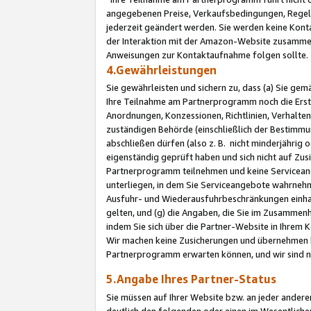
angegebenen Preise, Verkaufsbedingungen, Regeln
jederzeit geändert werden. Sie werden keine Konta
der Interaktion mit der Amazon-Website zusamme
Anweisungen zur Kontaktaufnahme folgen sollte.
4.Gewährleistungen
Sie gewährleisten und sichern zu, dass (a) Sie g
Ihre Teilnahme am Partnerprogramm noch die Erst
Anordnungen, Konzessionen, Richtlinien, Verhalten
zuständigen Behörde (einschließlich der Bestimmu
abschließen dürfen (also z. B. nicht minderjährig
eigenständig geprüft haben und sich nicht auf Zusi
Partnerprogramm teilnehmen und keine Servicean
unterliegen, in dem Sie Serviceangebote wahrneh
Ausfuhr- und Wiederausfuhrbeschränkungen einhal
gelten, und (g) die Angaben, die Sie im Zusammen
indem Sie sich über die Partner-Website in Ihrem
Wir machen keine Zusicherungen und übernehmen 
Partnerprogramm erwarten können, und wir sind n
5.Angabe Ihres Partner-Status
Sie müssen auf Ihrer Website bzw. an jeder ander
deutlich den folgenden oder einen im Wesentlichen