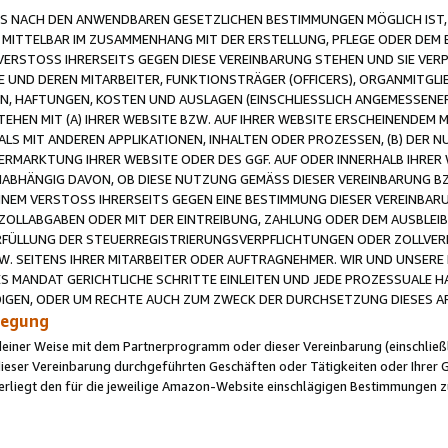
 NACH DEN ANWENDBAREN GESETZLICHEN BESTIMMUNGEN MÖGLICH IST, S
MITTELBAR IM ZUSAMMENHANG MIT DER ERSTELLUNG, PFLEGE ODER DEM BE
ERSTOSS IHRERSEITS GEGEN DIESE VEREINBARUNG STEHEN UND SIE VERP
UND DEREN MITARBEITER, FUNKTIONSTRÄGER (OFFICERS), ORGANMITGLI
N, HAFTUNGEN, KOSTEN UND AUSLAGEN (EINSCHLIESSLICH ANGEMESSENE
HEN MIT (A) IHRER WEBSITE BZW. AUF IHRER WEBSITE ERSCHEINENDEM M
LS MIT ANDEREN APPLIKATIONEN, INHALTEN ODER PROZESSEN, (B) DER 
RMARKTUNG IHRER WEBSITE ODER DES GGF. AUF ODER INNERHALB IHRER W
ABHÄNGIG DAVON, OB DIESE NUTZUNG GEMÄSS DIESER VEREINBARUNG B
EINEM VERSTOSS IHRERSEITS GEGEN EINE BESTIMMUNG DIESER VEREINBARU
D ZOLLABGABEN ODER MIT DER EINTREIBUNG, ZAHLUNG ODER DEM AUSBLEI
FÜLLUNG DER STEUERREGISTRIERUNGSVERPFLICHTUNGEN ODER ZOLLVERPF
W. SEITENS IHRER MITARBEITER ODER AUFTRAGNEHMER. WIR UND UNSERE
ES MANDAT GERICHTLICHE SCHRITTE EINLEITEN UND JEDE PROZESSUALE 
GEN, ODER UM RECHTE AUCH ZUM ZWECK DER DURCHSETZUNG DIESES AR
ilegung
endeiner Weise mit dem Partnerprogramm oder dieser Vereinbarung (einschließl
ieser Vereinbarung durchgeführten Geschäften oder Tätigkeiten oder Ihrer 
iegt den für die jeweilige Amazon-Website einschlägigen Bestimmungen z