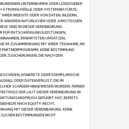
VERBUNDENEN UNTERNEHMEN ODER LIZENZGEBER
ICH STROMAUSFÄLLE ODER SYSTEMABSTÜRZE;
IHRER WEBSITE ODER VON DATEN, BILDERN,
ER ANDEREN NATÜRLICHEN ODER JURISTISCHEN
ESE SIND IN DIESER VEREINBARUNG
R FÜR ENTSCHÄDIGUNGSLEISTUNGEN,
EINNAHMEN, ERWARTETEN UMSÄTZEN,
SIE IM ZUSAMMENHANG MIT IHRER TEILNAHME AM
M PARTNERPROGRAMM. KEINE BESTIMMUNG
DER ZUSICHERUNGEN, DIE NACH DEN
GESCHÄDEN, KONKRETE ODER EXEMPLARISCHE
SFALL ODER DATENVERLUST, DIE IM
OLCHER SCHÄDEN HINGEWIESEN WURDEN. FERNER
BETRAGS DER LAUT DIESER VEREINBARUNG IN
HAFTUNGSANSPRUCH GEFÜHRT HAT, BEREITS
SBEHELFE NACH EQUITY-RECHT,
NHANG MIT DIESER VEREINBARUNG. KEINE
TZLICHEN BESTIMMUNGEN NICHT