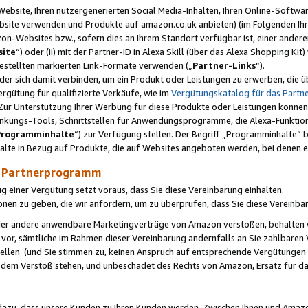
ebsite, Ihren nutzergenerierten Social Media-Inhalten, Ihren Online-Softwar
ebsite verwenden und Produkte auf amazon.co.uk anbieten) (im Folgenden Ihr
-Websites bzw., sofern dies an Ihrem Standort verfügbar ist, einer ander
ite
“) oder (ii) mit der Partner-ID in Alexa Skill (über das Alexa Shopping Ki
estellten markierten Link-Formate verwenden („
Partner-Links
“).
oder sich damit verbinden, um ein Produkt oder Leistungen zu erwerben, di
gütung für qualifizierte Verkäufe, wie im
Vergütungskatalog für das Part
Zur Unterstützung Ihrer Werbung für diese Produkte oder Leistungen können w
linkungs-Tools, Schnittstellen für Anwendungsprogramme, die Alexa-Funktion
Programminhalte
“) zur Verfügung stellen. Der Begriff „Programminhalte“ be
halte in Bezug auf Produkte, die auf Websites angeboten werden, bei denen 
as Partnerprogramm
einer Vergütung setzt voraus, dass Sie diese Vereinbarung einhalten.
ionen zu geben, die wir anfordern, um zu überprüfen, dass Sie diese Vereinba
oder andere anwendbare Marketingverträge von Amazon verstoßen, behalten w
 vor, sämtliche im Rahmen dieser Vereinbarung andernfalls an Sie zahlbare
tellen (und Sie stimmen zu, keinen Anspruch auf entsprechende Vergütungen
 dem Verstoß stehen, und unbeschadet des Rechts von Amazon, Ersatz für 
azu, dass unsere Kunden zu Ihren Kunden werden. Zwischen Ihnen und Amaz