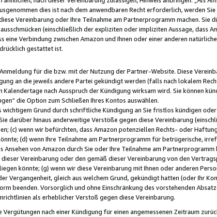
usgenommen dies ist nach dem anwendbaren Recht erforderlich, werden Sie 
f diese Vereinbarung oder Ihre Teilnahme am Partnerprogramm machen. Sie d
usschmücken (einschließlich der expliziten oder impliziten Aussage, dass A
 eine Verbindung zwischen Amazon und Ihnen oder einer anderen natürlichen 
rücklich gestattet ist.
r Anmeldung für die bzw. mit der Nutzung der Partner-Website. Diese Vereinb
gung an die jeweils andere Partei gekündigt werden (falls nach lokalem Rech
n Kalendertage nach Ausspruch der Kündigung wirksam wird. Sie können kündi
ngen“ die Option zum Schließen Ihres Kontos auswählen.
 wichtigem Grund durch schriftliche Kündigung an Sie fristlos kündigen oder I
 Sie darüber hinaus anderweitige Verstöße gegen diese Vereinbarung (einschli
ben; (c) wenn wir befürchten, dass Amazon potenziellen Rechts- oder Haftu
nnte; (d) wenn Ihre Teilnahme am Partnerprogramm für betrügerische, irref
das Ansehen von Amazon durch Sie oder Ihre Teilnahme am Partnerprogramm b
ieser Vereinbarung oder den gemäß dieser Vereinbarung von den Vertragspa
liegen könnte; (g) wenn wir diese Vereinbarung mit Ihnen oder anderen Perso
 der Vergangenheit, gleich aus welchem Grund, gekündigt hatten (oder Ihr Ko
rm beenden. Vorsorglich und ohne Einschränkung des vorstehenden Absatzes
richtlinien als erheblicher Verstoß gegen diese Vereinbarung.
e Vergütungen nach einer Kündigung für einen angemessenen Zeitraum zurückb