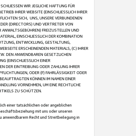
CHLIESSEN WIR JEGLICHE HAFTUNG FÜR
TRIEB IHRER WEBSITE (EINSCHLIESSLICH IHRER
FLICHTEN SICH, UNS, UNSERE VERBUNDENEN
EDER (DIRECTORS) UND VERTRETER VON
R ANWALTSGEBÜHREN) FREIZUSTELLEN UND
ATERIAL, EINSCHLIESSLICH DER KOMBINATION
NUTZUNG, ENTWICKLUNG, GESTALTUNG,
EBSEITE ERSCHEINENDEN MATERIALS, (C) IHRER
ZW. DEN ANWENDBAREN GESETZLICHEN
NG (EINSCHLIESSLICH EINER
BEN DER EINTREIBUNG ODER ZAHLUNG IHRER
LICHTUNGEN, ODER (F) FAHRLÄSSIGKEIT ODER
 BEAUFTRAGTEN KÖNNEN IM NAMEN EINER
HANDLUNG VORNEHMEN, UM EINE RECHTLICHE
TIKELS ZU SCHÜTZEN.
ich einer tatsächlichen oder angeblichen
Geschäftsbeziehung mit uns oder unseren
u anwendbarem Recht und Streitbeilegung in