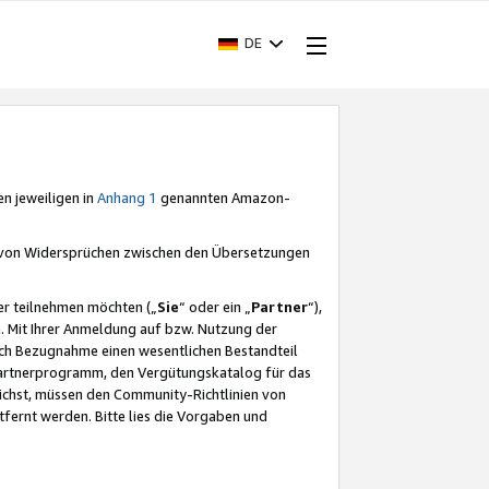
DE
en jeweiligen in
Anhang 1
genannten Amazon-
e von Widersprüchen zwischen den Übersetzungen
er teilnehmen möchten („
Sie
“ oder ein „
Partner
“),
. Mit Ihrer Anmeldung auf bzw. Nutzung der
durch Bezugnahme einen wesentlichen Bestandteil
 Partnerprogramm, den Vergütungskatalog für das
ichst, müssen den Community-Richtlinien von
fernt werden. Bitte lies die Vorgaben und