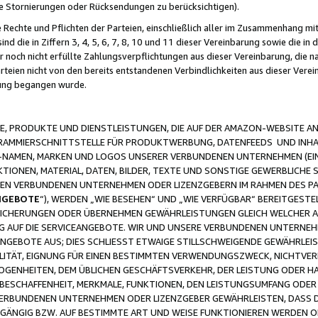
ge Stornierungen oder Rücksendungen zu berücksichtigen).
 Rechte und Pflichten der Parteien, einschließlich aller im Zusammenhang m
 die in Ziffern 3, 4, 5, 6, 7, 8, 10 und 11 dieser Vereinbarung sowie die in
er noch nicht erfüllte Zahlungsverpflichtungen aus dieser Vereinbarung, die
arteien nicht von den bereits entstandenen Verbindlichkeiten aus dieser Ver
gung begangen wurde.
 PRODUKTE UND DIENSTLEISTUNGEN, DIE AUF DER AMAZON-WEBSITE AN
GRAMMIERSCHNITTSTELLE FÜR PRODUKTWERBUNG, DATENFEEDS UND INH
-NAMEN, MARKEN UND LOGOS UNSERER VERBUNDENEN UNTERNEHMEN (EIN
IONEN, MATERIAL, DATEN, BILDER, TEXTE UND SONSTIGE GEWERBLICHE 
EREN VERBUNDENEN UNTERNEHMEN ODER LIZENZGEBERN IM RAHMEN DES 
NGEBOTE
“), WERDEN „WIE BESEHEN“ UND „WIE VERFÜGBAR“ BEREITGEST
CHERUNGEN ODER ÜBERNEHMEN GEWÄHRLEISTUNGEN GLEICH WELCHER AR
ZUG AUF DIE SERVICEANGEBOTE. WIR UND UNSERE VERBUNDENEN UNTERNEH
ANGEBOTE AUS; DIES SCHLIESST ETWAIGE STILLSCHWEIGENDE GEWÄHRLE
LITÄT, EIGNUNG FÜR EINEN BESTIMMTEN VERWENDUNGSZWECK, NICHTVER
OGENHEITEN, DEM ÜBLICHEN GESCHÄFTSVERKEHR, DER LEISTUNG ODER H
 BESCHAFFENHEIT, MERKMALE, FUNKTIONEN, DEN LEISTUNGSUMFANG ODER
VERBUNDENEN UNTERNEHMEN ODER LIZENZGEBER GEWÄHRLEISTEN, DASS D
HGÄNGIG BZW. AUF BESTIMMTE ART UND WEISE FUNKTIONIEREN WERDEN 