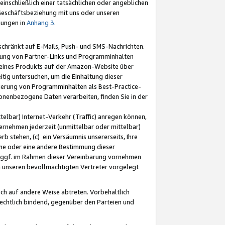
nschließlich einer tatsächlichen oder angeblichen
Geschäftsbeziehung mit uns oder unseren
mungen in
Anhang 3
.
schränkt auf E-Mails, Push- und SMS-Nachrichten.
ellung von Partner-Links und Programminhalten
 eines Produkts auf der Amazon-Website über
tig untersuchen, um die Einhaltung dieser
ntierung von Programminhalten als Best-Practice-
sonenbezogene Daten verarbeiten, finden Sie in der
telbar) Internet-Verkehr (Traffic) anregen können,
rnehmen jederzeit (unmittelbar oder mittelbar)
b stehen, (c) ein Versäumnis unsererseits, Ihre
fene oder eine andere Bestimmung dieser
r ggf. im Rahmen dieser Vereinbarung vornehmen
ch unseren bevollmächtigten Vertreter vorgelegt
ch auf andere Weise abtreten. Vorbehaltlich
rechtlich bindend, gegenüber den Parteien und