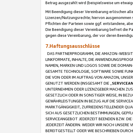
Betrag ausgezahlt wird (beispielsweise um etwai
Mit Beendigung dieser Vereinbarung erlöschen alle
Lizenzen/Nutzungsrechte; hiervon ausgenommen sind
Pflichten der Parteien sowie ggf. entstandene, ab
Die Beendigung dieser Vereinbarung befreit die P
gegen diese Vereinbarung, der vor deren Beendi
7.Haftungsausschlüsse
DAS PARTNERPROGRAMM, DIE AMAZON-WEBSITE,
LINKFORMATE, INHALTE, DIE ANWENDUNGSPRO
NAMEN, MARKEN UND LOGOS SOWIE DIE DOMAIN
GESAMTE TECHNOLOGIE, SOFTWARE SOWIE FUNKT
DIE VON ODER IM AUFTRAG VON AMAZON, UNS
GENUTZT WERDEN (INSGESAMT DIE „
SERVICEA
UNTERNEHMEN ODER LIZENZGEBER MACHEN ZUSI
GESETZLICH ODER IN SONSTIGER WEISE, IN BE
GEWÄHRLEISTUNGEN IN BEZUG AUF DIE SERVICE
MARKTGÄNGIGKEIT, ZUFRIEDENSTELLENDER QUA
SICH AUS GESETZLICHEN BESTIMMUNGEN, GEPFL
SERVICEANGEBOT JEDERZEIT BEENDEN BZW. DIE
JEDERZEIT ÄNDERN. WEDER WIR NOCH UNSERE 
BEREITGESTELLT ODER WIE BESCHRIEBEN DURC