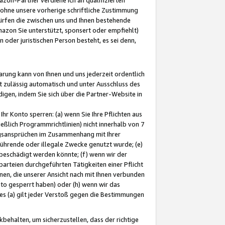
ohne unsere vorherige schriftliche Zustimmung
ürfen die zwischen uns und Ihnen bestehende
mazon Sie unterstützt, sponsert oder empfiehlt)
oder juristischen Person besteht, es sei denn,
arung kann von Ihnen und uns jederzeit ordentlich
t zulässig automatisch und unter Ausschluss des
gen, indem Sie sich über die Partner-Website in
hr Konto sperren: (a) wenn Sie Ihre Pflichten aus
eßlich Programmrichtlinien) nicht innerhalb von 7
ngsansprüchen im Zusammenhang mit Ihrer
ührende oder illegale Zwecke genutzt wurde; (e)
eschädigt werden könnte; (f) wenn wir der
rteien durchgeführten Tätigkeiten einer Pflicht
nen, die unserer Ansicht nach mit Ihnen verbunden
nto gesperrt haben) oder (h) wenn wir das
 (a) gilt jeder Verstoß gegen die Bestimmungen
ehalten, um sicherzustellen, dass der richtige