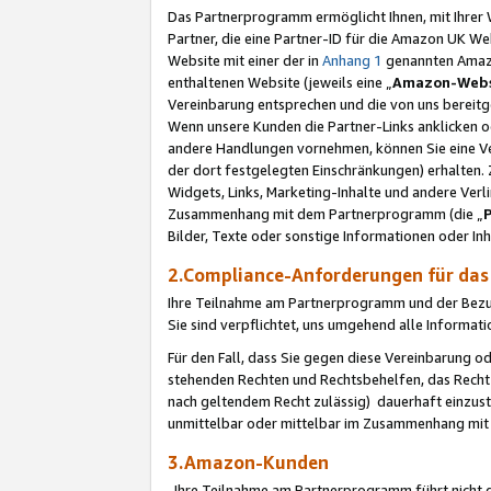
Das Partnerprogramm ermöglicht Ihnen, mit Ihrer W
Partner, die eine Partner-ID für die Amazon UK W
Website mit einer der in
Anhang 1
genannten Amazon
enthaltenen Website (jeweils eine „
Amazon-Webs
Vereinbarung entsprechen und die von uns bereitg
Wenn unsere Kunden die Partner-Links anklicken 
andere Handlungen vornehmen, können Sie eine Ver
der dort festgelegten Einschränkungen) erhalten. 
Widgets, Links, Marketing-Inhalte und andere Ver
Zusammenhang mit dem Partnerprogramm (die „
Bilder, Texte oder sonstige Informationen oder In
2.Compliance-Anforderungen für d
Ihre Teilnahme am Partnerprogramm und der Bezug 
Sie sind verpflichtet, uns umgehend alle Informat
Für den Fall, dass Sie gegen diese Vereinbarung 
stehenden Rechten und Rechtsbehelfen, das Recht
nach geltendem Recht zulässig) dauerhaft einzus
unmittelbar oder mittelbar im Zusammenhang mit
3.Amazon-Kunden
Ihre Teilnahme am Partnerprogramm führt nicht d