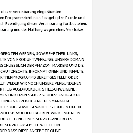
it dieser Vereinbarung eingeräumten
 den Programmrichtlinien festgelegten Rechte und
 nach Beendigung dieser Vereinbarung fortbestehen.
einbarung und der Haftung wegen eines Verstoßes
GEBOTEN WERDEN, SOWIE PARTNER-LINKS,
ALTE VON PRODUKTWERBUNG, UNSERE DOMAIN-
SCHLIESSLICH DER AMAZON-MARKEN) UND DIE
SCHUTZRECHTE, INFORMATIONEN UND INHALTE,
PARTNERPROGRAMMS BEREITGESTELLT ODER
ELLT. WEDER WIR NOCH UNSERE VERBUNDENEN
T, OB AUSDRÜCKLICH, STILLSCHWEIGEND,
MEN UND LIZENZGEBER SCHLIESSEN JEGLICHE
ISTUNGEN BEZÜGLICH RECHTSMÄNGELN,
LETZUNG SOWIE GEWÄHRLEISTUNGEN EIN, DIE
ANDELSBRÄUCHEN ERGEBEN. WIR KÖNNEN EIN
 DIE GELTUNG EINES SERVICE-ANGEBOTS
IE SERVICEANGEBOTE WEITERHIN
ODER DASS DIESE ANGEBOTE OHNE