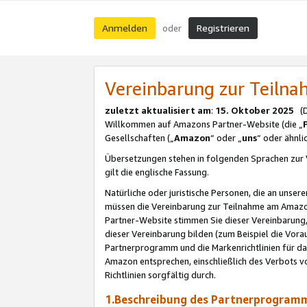
Anmelden
Registrieren
oder
Vereinbarung zur Teil
zuletzt aktualisiert am
:
15. Oktober 2025
(De
Willkommen auf Amazons Partner-Website (die „
Gesellschaften („
Amazon
“ oder „
uns
“ oder ähnl
Übersetzungen stehen in folgenden Sprachen zur 
gilt die englische Fassung.
Natürliche oder juristische Personen, die an uns
müssen die Vereinbarung zur Teilnahme am Amaz
Partner-Website stimmen Sie dieser Vereinbarung,
dieser Vereinbarung bilden (zum Beispiel die Vo
Partnerprogramm und die Markenrichtlinien für da
Amazon entsprechen, einschließlich des Verbots vo
Richtlinien sorgfältig durch.
1.Beschreibung des Partnerprogra