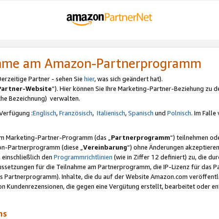
nahme am Amazon-Partnerprogramm
rzeitige Partner - sehen Sie
hier
, was sich geändert hat).
Partner-Website
“). Hier können Sie Ihre Marketing-Partner-Beziehung zu d
iche Bezeichnung) verwalten.
Verfügung :
Englisch
,
Französisch
,
Italienisch
,
Spanisch
und
Polnisch
. Im Fall
erem Marketing-Partner-Programm (das „
Partnerprogramm
“) teilnehmen od
on-Partnerprogramm (diese „
Vereinbarung
“) ohne Änderungen akzeptieren
 einschließlich den
Programmrichtlinien
(wie in Ziffer 12 definiert) zu, die 
raussetzungen für die Teilnahme am Partnerprogramm, die IP-Lizenz für das
s Partnerprogramm). Inhalte, die du auf der Website Amazon.com veröffentl
n Kundenrezensionen, die gegen eine Vergütung erstellt, bearbeitet oder ent
mms