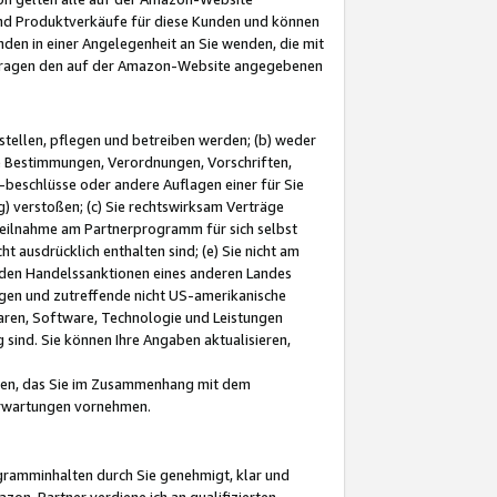
und Produktverkäufe für diese Kunden und können
nden in einer Angelegenheit an Sie wenden, die mit
e-Fragen den auf der Amazon-Website angegebenen
stellen, pflegen und betreiben werden; (b) weder
e Bestimmungen, Verordnungen, Vorschriften,
-beschlüsse oder andere Auflagen einer für Sie
 verstoßen; (c) Sie rechtswirksam Verträge
r Teilnahme am Partnerprogramm für sich selbst
t ausdrücklich enthalten sind; (e) Sie nicht am
den Handelssanktionen eines anderen Landes
gen und zutreffende nicht US-amerikanische
ren, Software, Technologie und Leistungen
sind. Sie können Ihre Angaben aktualisieren,
men, das Sie im Zusammenhang mit dem
 Erwartungen vornehmen.
ogramminhalten durch Sie genehmigt, klar und
zon-Partner verdiene ich an qualifizierten