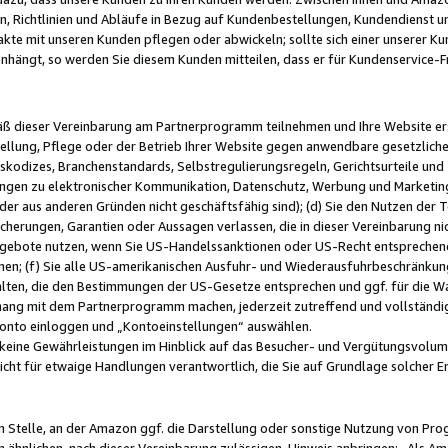
, Richtlinien und Abläufe in Bezug auf Kundenbestellungen, Kundendienst 
kte mit unseren Kunden pflegen oder abwickeln; sollte sich einer unserer Ku
nhängt, so werden Sie diesem Kunden mitteilen, dass er für Kundenservic
emäß dieser Vereinbarung am Partnerprogramm teilnehmen und Ihre Website er
ellung, Pflege oder der Betrieb Ihrer Website gegen anwendbare gesetzlich
skodizes, Branchenstandards, Selbstregulierungsregeln, Gerichtsurteile und 
ngen zu elektronischer Kommunikation, Datenschutz, Werbung und Marketing)
 oder aus anderen Gründen nicht geschäftsfähig sind); (d) Sie den Nutzen de
cherungen, Garantien oder Aussagen verlassen, die in dieser Vereinbarung nich
gebote nutzen, wenn Sie US-Handelssanktionen oder US-Recht entsprechen
men; (f) Sie alle US-amerikanischen Ausfuhr- und Wiederausfuhrbeschränkun
ten, die den Bestimmungen der US-Gesetze entsprechen und ggf. für die Wa
hang mit dem Partnerprogramm machen, jederzeit zutreffend und vollständig 
 Konto einloggen und „Kontoeinstellungen“ auswählen.
keine Gewährleistungen im Hinblick auf das Besucher- und Vergütungsvolu
icht für etwaige Handlungen verantwortlich, die Sie auf Grundlage solcher
en Stelle, an der Amazon ggf. die Darstellung oder sonstige Nutzung von Pr
 ähnlichen, nach dieser Vereinbarung zulässigen, Hinweis anbringen: „Als Ama