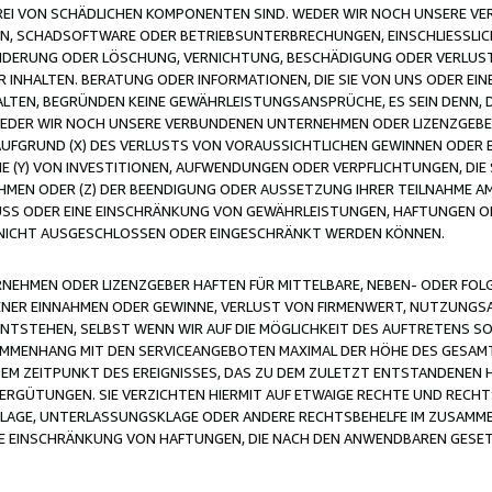
FREI VON SCHÄDLICHEN KOMPONENTEN SIND. WEDER WIR NOCH UNSERE 
VIREN, SCHADSOFTWARE ODER BETRIEBSUNTERBRECHUNGEN, EINSCHLIESSL
ÄNDERUNG ODER LÖSCHUNG, VERNICHTUNG, BESCHÄDIGUNG ODER VERLUST 
INHALTEN. BERATUNG ODER INFORMATIONEN, DIE SIE VON UNS ODER EIN
LTEN, BEGRÜNDEN KEINE GEWÄHRLEISTUNGSANSPRÜCHE, ES SEIN DENN, DI
WEDER WIR NOCH UNSERE VERBUNDENEN UNTERNEHMEN ODER LIZENZGEBE
FGRUND (X) DES VERLUSTS VON VORAUSSICHTLICHEN GEWINNEN ODER 
 (Y) VON INVESTITIONEN, AUFWENDUNGEN ODER VERPFLICHTUNGEN, DIE 
EN ODER (Z) DER BEENDIGUNG ODER AUSSETZUNG IHRER TEILNAHME A
LUSS ODER EINE EINSCHRÄNKUNG VON GEWÄHRLEISTUNGEN, HAFTUNGEN O
NICHT AUSGESCHLOSSEN ODER EINGESCHRÄNKT WERDEN KÖNNEN.
EHMEN ODER LIZENZGEBER HAFTEN FÜR MITTELBARE, NEBEN- ODER FOL
R EINNAHMEN ODER GEWINNE, VERLUST VON FIRMENWERT, NUTZUNGSAU
TSTEHEN, SELBST WENN WIR AUF DIE MÖGLICHKEIT DES AUFTRETENS S
MENHANG MIT DEN SERVICEANGEBOTEN MAXIMAL DER HÖHE DES GESAMT
M ZEITPUNKT DES EREIGNISSES, DAS ZU DEM ZULETZT ENTSTANDENEN 
ERGÜTUNGEN. SIE VERZICHTEN HIERMIT AUF ETWAIGE RECHTE UND RECHT
KLAGE, UNTERLASSUNGSKLAGE ODER ANDERE RECHTSBEHELFE IM ZUSAMME
NE EINSCHRÄNKUNG VON HAFTUNGEN, DIE NACH DEN ANWENDBAREN GESE