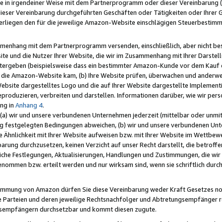
e in irgendeiner Weise mit dem Partnerprogramm oder dieser Vereinbarung (ei
ieser Vereinbarung durchgeführten Geschäften oder Tätigkeiten oder Ihrer 
liegen den für die jeweilige Amazon-Website einschlägigen Steuerbestim
mmenhang mit dem Partnerprogramm versenden, einschließlich, aber nicht be
site und die Nutzer Ihrer Website, die wir im Zusammenhang mit Ihrer Darst
itergeben (beispielsweise dass ein bestimmter Amazon-Kunde vor dem Kauf
uf die Amazon-Website kam, (b) Ihre Website prüfen, überwachen und anderwei
r Website dargestelltes Logo und die auf Ihrer Website dargestellte Impleme
reproduzieren, verbreiten und darstellen. Informationen darüber, wie wir per
ng in
Anhang 4
.
 (a) wir und unsere verbundenen Unternehmen jederzeit (mittelbar oder unmit
ng festgelegten Bedingungen abweichen, (b) wir und unsere verbundenen Unte
 Ähnlichkeit mit Ihrer Website aufweisen bzw. mit Ihrer Website im Wettbewer
barung durchzusetzen, keinen Verzicht auf unser Recht darstellt, die betrof
liche Festlegungen, Aktualisierungen, Handlungen und Zustimmungen, die wi
enommen bzw. erteilt werden und nur wirksam sind, wenn sie schriftlich dur
stimmung von Amazon dürfen Sie diese Vereinbarung weder Kraft Gesetzes no
die Parteien und deren jeweilige Rechtsnachfolger und Abtretungsempfänger 
ngsempfängern durchsetzbar und kommt diesen zugute.