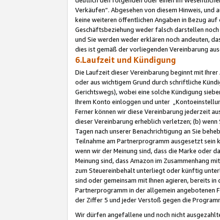
Verkäufen“. Abgesehen von diesem Hinweis, und a
keine weiteren öffentlichen Angaben in Bezug au
Geschäftsbeziehung weder falsch darstellen noch a
und Sie werden weder erklären noch andeuten, dass
dies ist gemäß der vorliegenden Vereinbarung ausd
6.Laufzeit und Kündigung
Die Laufzeit dieser Vereinbarung beginnt mit Ihre
oder aus wichtigem Grund durch schriftliche Kündi
Gerichtswegs), wobei eine solche Kündigung siebe
Ihrem Konto einloggen und unter „Kontoeinstellu
Ferner können wir diese Vereinbarung jederzeit aus
dieser Vereinbarung erheblich verletzen; (b) wenn
Tagen nach unserer Benachrichtigung an Sie behe
Teilnahme am Partnerprogramm ausgesetzt sein kö
wenn wir der Meinung sind, dass die Marke oder 
Meinung sind, dass Amazon im Zusammenhang mit d
zum Steuereinbehalt unterliegt oder künftig unter
sind oder gemeinsam mit Ihnen agieren, bereits in
Partnerprogramm in der allgemein angebotenen Fo
der Ziffer 5 und jeder Verstoß gegen die Programm
Wir dürfen angefallene und noch nicht ausgezahlt