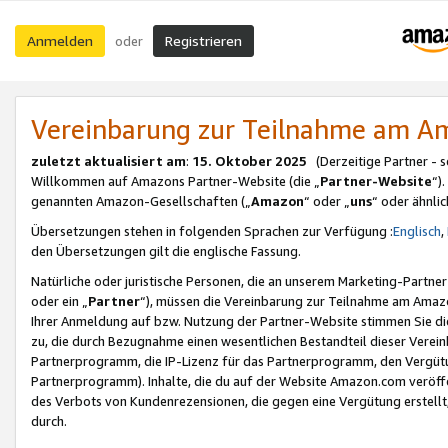
Anmelden
Registrieren
oder
Vereinbarung zur Teilnahme am 
zuletzt aktualisiert am
:
15. Oktober 2025
(Derzeitige Partner - 
Willkommen auf Amazons Partner-Website (die „
Partner-Website
“)
genannten Amazon-Gesellschaften („
Amazon
“ oder „
uns
“ oder ähnli
Übersetzungen stehen in folgenden Sprachen zur Verfügung :
Englisch
,
den Übersetzungen gilt die englische Fassung.
Natürliche oder juristische Personen, die an unserem Marketing-Partn
oder ein „
Partner
“), müssen die Vereinbarung zur Teilnahme am Ama
Ihrer Anmeldung auf bzw. Nutzung der Partner-Website stimmen Sie die
zu, die durch Bezugnahme einen wesentlichen Bestandteil dieser Verei
Partnerprogramm, die IP-Lizenz für das Partnerprogramm, den Vergütu
Partnerprogramm). Inhalte, die du auf der Website Amazon.com veröffe
des Verbots von Kundenrezensionen, die gegen eine Vergütung erstellt, 
durch.