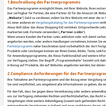
1.Beschreibung des Partnerprogramms
Das Partnerprogramm ermöglicht Ihnen, mit Ihrer Website, Ihren nutzer
(nur verfügbar für Partner, die eine Partner-ID für die Amazon UK We
„
Website
“) Geld zu verdienen, indem Sie Ihre Website mit einer der in
ist, einer anderen im
Vergütungskatalog für das Partnerprogramm
enth
Alexa Skill (über das Alexa Shopping Kit) verlinken. Entsprechende Lin
markierten Link-Formate verwenden („
Partner-Links
“).
Wenn unsere Kunden die Partner-Links anklicken oder sich damit verbi
angeboten werden, oder andere Handlungen vornehmen, können Sie eine
Partnerprogramm
näher beschrieben (und vorbehaltlich der dort festg
Produkte oder Leistungen können wir Ihnen Daten, Bilder, Texte, Linkfo
für Anwendungsprogramme, die Alexa-Funktionalität und weitere Inf
zur Verfügung stellen. Der Begriff „Programminhalte“ bezieht sich dabe
in Bezug auf Produkte, die auf Websites angeboten werden, bei denen 
2.Compliance-Anforderungen für das Partnerprog
Ihre Teilnahme am Partnerprogramm und der Bezug einer Vergütung setz
Sie sind verpflichtet, uns umgehend alle Informationen zu geben, die w
Für den Fall, dass Sie gegen diese Vereinbarung oder andere anwendba
uns zur Verfügung stehenden Rechten und Rechtsbehelfen, das Recht vo
Vergütungen ohne weitere Ankündigung (soweit nach geltendem Recht z
entsprechende Vergütungen zu haben) und zwar unabhängig davon, ob 