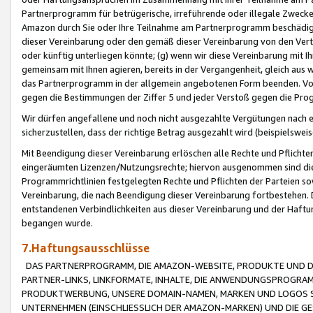
Partnerprogramm für betrügerische, irreführende oder illegale Zwecke
Amazon durch Sie oder Ihre Teilnahme am Partnerprogramm beschädig
dieser Vereinbarung oder den gemäß dieser Vereinbarung von den Vertr
oder künftig unterliegen könnte; (g) wenn wir diese Vereinbarung mit I
gemeinsam mit Ihnen agieren, bereits in der Vergangenheit, gleich aus
das Partnerprogramm in der allgemein angebotenen Form beenden. Vors
gegen die Bestimmungen der Ziffer 5 und jeder Verstoß gegen die Prog
Wir dürfen angefallene und noch nicht ausgezahlte Vergütungen nach 
sicherzustellen, dass der richtige Betrag ausgezahlt wird (beispielsw
Mit Beendigung dieser Vereinbarung erlöschen alle Rechte und Pflichte
eingeräumten Lizenzen/Nutzungsrechte; hiervon ausgenommen sind die in 
Programmrichtlinien festgelegten Rechte und Pflichten der Parteien sow
Vereinbarung, die nach Beendigung dieser Vereinbarung fortbestehen. D
entstandenen Verbindlichkeiten aus dieser Vereinbarung und der Haft
begangen wurde.
7.Haftungsausschlüsse
DAS PARTNERPROGRAMM, DIE AMAZON-WEBSITE, PRODUKTE UND DI
PARTNER-LINKS, LINKFORMATE, INHALTE, DIE ANWENDUNGSPROGR
PRODUKTWERBUNG, UNSERE DOMAIN-NAMEN, MARKEN UND LOGOS S
UNTERNEHMEN (EINSCHLIESSLICH DER AMAZON-MARKEN) UND DIE GE