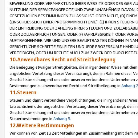
BEWERBUNG ODER VERMARKTUNG IHRER WEBSITE ODER DES GGF. AUF 
NUTZUNG DER SERVICEANGEBOTE UND ZWAR UNABHÄNGIG DAVON, O
GESETZLICHEN BESTIMMUNGEN ZULÄSSIG IST ODER NICHT, (D) EINE
(EINSCHLIESSLICH EINER PROGRAMMRICHTLINIE), (E) IHREN STEUER
DER EINTREIBUNG ODER ZAHLUNG IHRER STEUERN UND ZOLLABGAB
ODER ZOLLVERPFLICHTUNGEN, ODER (F) FAHRLÄSSIGKEIT ODER VORS
AUFTRAGNEHMER. WIR UND UNSERE BEAUFTRAGTEN KÖNNEN IM NAME
GERICHTLICHE SCHRITTE EINLEITEN UND JEDE PROZESSUALE HAND
VERTEIDIGEN, ODER UM RECHTE AUCH ZUM ZWECK DER DURCHSETZU
10.Anwendbares Recht und Streitbeilegung
Die Beilegung etwaiger Streitigkeiten, die in irgendeiner Weise mit de
angeblichen Verletzung dieser Vereinbarung), den im Rahmen dieser Ve
Geschäftsbeziehung mit uns oder unseren verbundenen Unternehmen zu
Bestimmungen zu anwendbarem Recht und Streitbeilegung in
Anhang 
11.Steuern
Steuern und damit verbundene Verpflichtungen, die in irgendeiner Wei
tatsächlichen oder angeblichen Verletzung dieser Vereinbarung), den 
Geschäftsbeziehung mit uns oder unseren verbundenen Unternehmen z
Steuerbestimmungen in
Anhang 3
.
12.Weitere Bestimmungen
Wir können von Zeit zu Zeit Mitteilungen im Zusammenhang mit dem Par