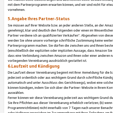
mit dem Partnerprogramm erwarten können, und wir sind nicht für etwa
vornehmen.
5.Angabe Ihres Partner-Status
Sie müssen auf Ihrer Website bzw. an jeder anderen Stelle, an der Am
genehmigt, klar und deutlich den folgenden oder einen im Wesentlichen
Partner verdiene ich an qualifizierten Verkäufen“. Abgesehen von die
werden Sie ohne unsere vorherige schriftliche Zustimmung keine weite
Partnerprogramm machen. Sie dürfen die zwischen uns und Ihnen best
(einschließlich der expliziten oder impliziten Aussage, dass Amazon Si
dass eine Verbindung zwischen Amazon und Ihnen oder einer anderen natü
vorliegenden Vereinbarung ausdrücklich gestattet ist.
6.Laufzeit und Kündigung
Die Laufzeit dieser Vereinbarung beginnt mit Ihrer Anmeldung für die 
jederzeit ordentlich oder aus wichtigem Grund durch schriftliche Kündi
automatisch und unter Ausschluss des Gerichtswegs), wobei eine solch
können kündigen, indem Sie sich über die Partner-Website in Ihrem Ko
auswählen.
Ferner können wir diese Vereinbarung jederzeit aus wichtigem Grund dur
Sie Ihre Pflichten aus dieser Vereinbarung erheblich verletzen; (b) wen
Programmrichtlinien) nicht innerhalb von 7 Tagen nach unserer Benachr
oder Haftungsansprüchen im Zusammenhang mit Ihrer Teilnahme am Pa