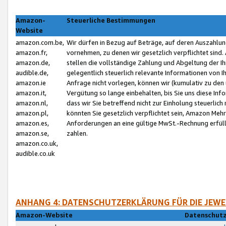
Amazon-
Steuerliche Bestimmungen
Website
amazon.com.be,
Wir dürfen in Bezug auf Beträge, auf deren Auszahlun
amazon.fr,
vornehmen, zu denen wir gesetzlich verpflichtet sind
amazon.de,
stellen die vollständige Zahlung und Abgeltung der 
audible.de,
gelegentlich steuerlich relevante Informationen von I
amazon.ie
Anfrage nicht vorlegen, können wir (kumulativ zu de
amazon.it,
Vergütung so lange einbehalten, bis Sie uns diese Inf
amazon.nl,
dass wir Sie betreffend nicht zur Einholung steuerlich 
amazon.pl,
könnten Sie gesetzlich verpflichtet sein, Amazon Meh
amazon.es,
Anforderungen an eine gültige MwSt.-Rechnung erfüllt
amazon.se,
zahlen.
amazon.co.uk,
audible.co.uk
ANHANG 4: DATENSCHUTZERKLÄRUNG FÜR DIE JEWE
Amazon-Website
Datenschutz