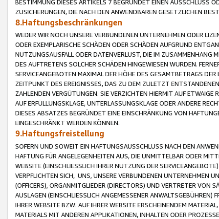
BESTIMMUNG DIESES ARTIKELS 7 BEGRÜNDET EINEN AUSSCHLUSS 
ZUSICHERUNGEN, DIE NACH DEN ANWENDBAREN GESETZLICHEN BE
8.Haftungsbeschränkungen
WEDER WIR NOCH UNSERE VERBUNDENEN UNTERNEHMEN ODER LIZEN
ODER EXEMPLARISCHE SCHÄDEN ODER SCHÄDEN AUFGRUND ENTGANG
NUTZUNGSAUSFALL ODER DATENVERLUST, DIE IM ZUSAMMENHANG MI
DES AUFTRETENS SOLCHER SCHÄDEN HINGEWIESEN WURDEN. FERN
SERVICEANGEBOTEN MAXIMAL DER HÖHE DES GESAMTBETRAGS DER 
ZEITPUNKT DES EREIGNISSES, DAS ZU DEM ZULETZT ENTSTANDENE
ZAHLENDEN VERGÜTUNGEN. SIE VERZICHTEN HIERMIT AUF ETWAIGE 
AUF ERFÜLLUNGSKLAGE, UNTERLASSUNGSKLAGE ODER ANDERE RECHT
DIESES ABSATZES BEGRÜNDET EINE EINSCHRÄNKUNG VON HAFTUNG
EINGESCHRÄNKT WERDEN KÖNNEN.
9.Haftungsfreistellung
SOFERN UND SOWEIT EIN HAFTUNGSAUSSCHLUSS NACH DEN ANWENDB
HAFTUNG FÜR ANGELEGENHEITEN AUS, DIE UNMITTELBAR ODER MITT
WEBSITE (EINSCHLIESSLICH IHRER NUTZUNG DER SERVICEANGEBOTE)
VERPFLICHTEN SICH, UNS, UNSERE VERBUNDENEN UNTERNEHMEN UN
(OFFICERS), ORGANMITGLIEDER (DIRECTORS) UND VERTRETER VON 
AUSLAGEN (EINSCHLIESSLICH ANGEMESSENER ANWALTSGEBÜHREN) FR
IHRER WEBSITE BZW. AUF IHRER WEBSITE ERSCHEINENDEM MATERIAL
MATERIALS MIT ANDEREN APPLIKATIONEN, INHALTEN ODER PROZESSE