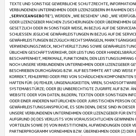
TEXTE UND SONSTIGE GEWERBLICHE SCHUTZRECHTE, INFORMATIONE
VERBUNDENEN UNTERNEHMEN ODER LIZENZGEBERN IM RAHMEN DES
„
SERVICEANGEBOTE
“), WERDEN „WIE BESEHEN“ UND „WIE VERFÜ
ODER LIZENZGEBER MACHEN ZUSICHERUNGEN ODER ÜBERNEHMEN GEW
GESETZLICH ODER IN SONSTIGER WEISE, IN BEZUG AUF DIE SERVI
SCHLIESSEN JEGLICHE GEWÄHRLEISTUNGEN IN BEZUG AUF DIE SERVI
GEWÄHRLEISTUNGEN BEZÜGLICH RECHTSMÄNGELN, MARKTGÄNGIGKEIT
VERWENDUNGSZWECK, NICHTVERLETZUNG SOWIE GEWÄHRLEISTUNGEN 
ÜBLICHEN GESCHÄFTSVERKEHR, DER LEISTUNG ODER HANDELSBRÄUCH
BESCHAFFENHEIT, MERKMALE, FUNKTIONEN, DEN LEISTUNGSUMFANG 
NOCH UNSERE VERBUNDENEN UNTERNEHMEN ODER LIZENZGEBER GEWÄ
BESCHRIEBEN DURCHGÄNGIG BZW. AUF BESTIMMTE ART UND WEISE
KORREKT, FEHLERFREI ODER FREI VON SCHÄDLICHEN KOMPONENTEN
HAFTEN FÜR: (A) FEHLER, UNGENAUIGKEITEN, VIREN, SCHADSOFTW
SYSTEMABSTÜRZE; ODER (B) UNBERECHTIGTE ZUGRIFFE AUF BZW. 
WEBSITE ODER VON DATEN, BILDERN, TEXTEN ODER SONSTIGEN INF
ODER EINER ANDEREN NATÜRLICHEN ODER JURISTISCHEN PERSON OD
GEWÄHRLEISTUNGSANSPRÜCHE, ES SEIN DENN, DIESE SIND IN DIES
UNSERE VERBUNDENEN UNTERNEHMEN ODER LIZENZGEBER FÜR EN
AUFGRUND (X) DES VERLUSTS VON VORAUSSICHTLICHEN GEWINNEN
VORTEILEN SOWIE (Y) VON INVESTITIONEN, AUFWENDUNGEN ODER VE
PARTNERPROGRAMM VORNEHMEN BZW. ÜBERNEHMEN ODER (Z) DER 