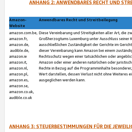
ANHANG 2: ANWENDBARES RECHT UND STRE
Amazon-
Anwendbares Recht und Streitbeilegung
Website
amazon.com.be,
Diese Vereinbarung und Streitigkeiten aller Art, die 
amazon.fr,
Großherzogtums Luxemburg unter Ausschluss seiner Kol
amazon.de,
ausschließlichen Zuständigkeit der Gerichte im Geri
audible.de,
dieser Vereinbarung kann Amazon bei einem zuständig
amazon.ie
Rechtsschutz wegen einer tatsächlichen oder angebli
amazon.it,
Amazon oder einer anderen natürlichen oder juristisc
amazon.nl,
Rechte in Bezug auf die Programminhalte besonderer,
amazon.pl,
Wert darstellen, dessen Verlust nicht ohne Weiteres e
amazon.es,
ausgeglichen werden kann.
amazon.se,
amazon.co.uk,
audible.co.uk
ANHANG 3: STEUERBESTIMMUNGEN FÜR DIE JEWEIL