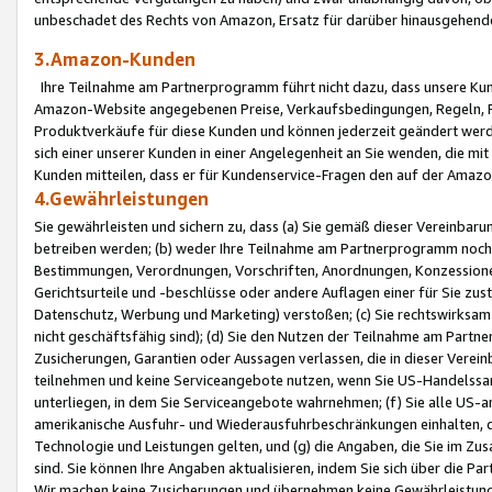
unbeschadet des Rechts von Amazon, Ersatz für darüber hinausgehen
3.Amazon-Kunden
Ihre Teilnahme am Partnerprogramm führt nicht dazu, dass unsere Kun
Amazon-Website angegebenen Preise, Verkaufsbedingungen, Regeln, Ri
Produktverkäufe für diese Kunden und können jederzeit geändert werde
sich einer unserer Kunden in einer Angelegenheit an Sie wenden, die 
Kunden mitteilen, dass er für Kundenservice-Fragen den auf der Ama
4.Gewährleistungen
Sie gewährleisten und sichern zu, dass (a) Sie gemäß dieser Vereinba
betreiben werden; (b) weder Ihre Teilnahme am Partnerprogramm noch d
Bestimmungen, Verordnungen, Vorschriften, Anordnungen, Konzessionen,
Gerichtsurteile und -beschlüsse oder andere Auflagen einer für Sie zu
Datenschutz, Werbung und Marketing) verstoßen; (c) Sie rechtswirksam 
nicht geschäftsfähig sind); (d) Sie den Nutzen der Teilnahme am Partne
Zusicherungen, Garantien oder Aussagen verlassen, die in dieser Verein
teilnehmen und keine Serviceangebote nutzen, wenn Sie US-Handelssa
unterliegen, in dem Sie Serviceangebote wahrnehmen; (f) Sie alle US
amerikanische Ausfuhr- und Wiederausfuhrbeschränkungen einhalten, 
Technologie und Leistungen gelten, und (g) die Angaben, die Sie im 
sind. Sie können Ihre Angaben aktualisieren, indem Sie sich über die 
Wir machen keine Zusicherungen und übernehmen keine Gewährleistun