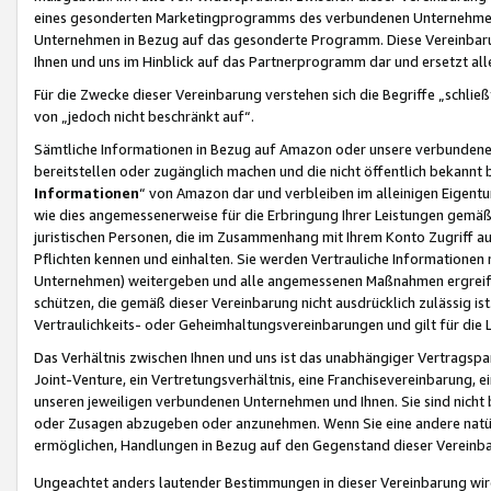
eines gesonderten Marketingprogramms des verbundenen Unternehmens
Unternehmen in Bezug auf das gesonderte Programm. Diese Vereinbarung
Ihnen und uns im Hinblick auf das Partnerprogramm dar und ersetzt al
Für die Zwecke dieser Vereinbarung verstehen sich die Begriffe „schließ
von „jedoch nicht beschränkt auf“.
Sämtliche Informationen in Bezug auf Amazon oder unsere verbunde
bereitstellen oder zugänglich machen und die nicht öffentlich bekannt bz
Informationen
“ von Amazon dar und verbleiben im alleinigen Eigent
wie dies angemessenerweise für die Erbringung Ihrer Leistungen gemäß d
juristischen Personen, die im Zusammenhang mit Ihrem Konto Zugriff au
Pflichten kennen und einhalten. Sie werden Vertrauliche Informationen 
Unternehmen) weitergeben und alle angemessenen Maßnahmen ergreifen
schützen, die gemäß dieser Vereinbarung nicht ausdrücklich zulässig is
Vertraulichkeits- oder Geheimhaltungsvereinbarungen und gilt für die
Das Verhältnis zwischen Ihnen und uns ist das unabhängiger Vertragspa
Joint-Venture, ein Vertretungsverhältnis, eine Franchisevereinbarung, 
unseren jeweiligen verbundenen Unternehmen und Ihnen. Sie sind ni
oder Zusagen abzugeben oder anzunehmen. Wenn Sie eine andere natürli
ermöglichen, Handlungen in Bezug auf den Gegenstand dieser Vereinbar
Ungeachtet anders lautender Bestimmungen in dieser Vereinbarung wird