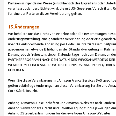
Parteien in irgendeiner Weise (einschließlich des Ergreifens oder Unt
veranlasst oder verpflichtet wird, die mit US-Gesetzen, Vorschriften,
für eine der Parteien dieser Vereinbarung gelten.
13.Änderungen
Wir behalten uns das Recht vor, einzelne oder alle Bestimmungen diese
Änderungsmitteilung, eine geänderte Vereinbarung oder eine geänderte 
über die entsprechende Änderung per E-Mail an Ihre zu diesem Zeitpun
ausgenommen etwaige Erhöhungen der Standardvergütung im Rahmen
Datum, jedoch frühestens sieben Kalendertage nach dem Datum, an de
PARTNERPROGRAMM NACH DEM DATUM DES WIRKSAMWERDENS DER Ä
WENN SIE MIT EINER ÄNDERUNG NICHT EINVERSTANDEN SIND, HABEN S
KÜNDIGEN.
Wenn Sie diese Vereinbarung mit Amazon France Services SAS geschlo
gelten zukünftige Änderungen an dieser Vereinbarung für Sie und Ama
Core S.à r.l. bezieht.
Anhang 1Amazon-Gesellschaften und Amazon-Websites nach Ländern
Anhang 2Anwendbares Recht und Streitbeilegung für die jeweiligen 
Anhang 3Steuerbestimmungen für die jeweiligen Amazon-Websites