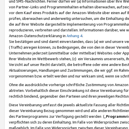
und SMS-Nachrichten. Ferner dürfen wir (a) Informationen über Ihre We
von Partner-Links und Programminhalten erhalten überwachen, aufzei
vor dem Kauf eines Produkts auf der Amazon-Website über einen auf Ih
prüfen, überwachen und anderweitig untersuchen, um die Einhaltung dies
die auf Ihrer Website dargestellte Implementierung von Programminhalt
reproduzieren, verbreiten und darstellen. Informationen darüber, wie w
Amazon-Datenschutzerklärung in
Anhang 4
.
Sie bestätigen und sind damit einverstanden, dass (a) wir und unsere 
(Traffic) anregen können, zu Bedingungen, die von den in dieser Vere
Unternehmen jederzeit (unmittelbar oder mittelbar) Websites oder Appl
Ihrer Website im Wettbewerb stehen, (c) ein Versäumnis unsererseits, I
Verzicht auf unser Recht darstellt, die betroffene oder eine andere B
Aktualisierungen, Handlungen und Zustimmungen, die wir ggf. im Rahme
vorgenommen bzw. erteilt werden und nur wirksam sind, wenn sie schri
Ohne die ausdrückliche vorherige schriftliche Zustimmung von Amazon
abtreten. Vorbehaltlich dieser Einschränkung ist diese Vereinbarung f
rechtlich bindend, gegenüber den Parteien und ihren jeweiligen Rech
Diese Vereinbarung umfasst die jeweils aktuellste Fassung aller Richtli
dieser Vereinbarung Bezug genommen wird und alle anderen Richtlinie
des Partnerprogramms zur Verfügung gestellt werden („
Programmric
verpflichten sich zu deren Einhaltung. Im Falle von Widersprüchen zwi
maßgeblich. Im Falle von Widersprüchen zwischen dieser Vereinbarun