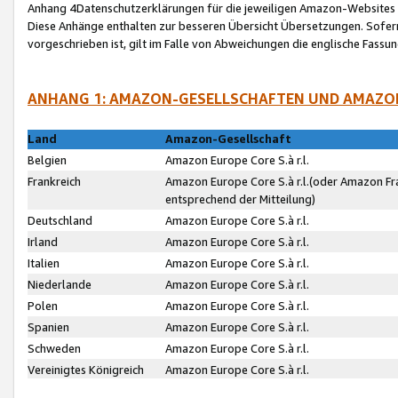
Anhang 4Datenschutzerklärungen für die jeweiligen Amazon-Websites
Diese Anhänge enthalten zur besseren Übersicht Übersetzungen. Sofe
vorgeschrieben ist, gilt im Falle von Abweichungen die englische Fass
ANHANG 1: AMAZON-GESELLSCHAFTEN UND AMAZO
Land
Amazon-Gesellschaft
Belgien
Amazon Europe Core S.à r.l.
Frankreich
Amazon Europe Core S.à r.l.(oder Amazon Fr
entsprechend der Mitteilung)
Deutschland
Amazon Europe Core S.à r.l.
Irland
Amazon Europe Core S.à r.l.
Italien
Amazon Europe Core S.à r.l.
Niederlande
Amazon Europe Core S.à r.l.
Polen
Amazon Europe Core S.à r.l.
Spanien
Amazon Europe Core S.à r.l.
Schweden
Amazon Europe Core S.à r.l.
Vereinigtes Königreich
Amazon Europe Core S.à r.l.