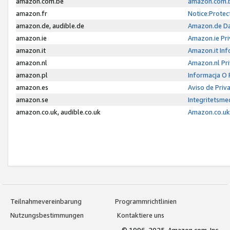
amazon.com.be
amazon.com.b
amazon.fr
Notice:Protec
amazon.de, audible.de
Amazon.de Da
amazon.ie
Amazon.ie Pri
amazon.it
Amazon.it Inf
amazon.nl
Amazon.nl Pri
amazon.pl
Informacja O
amazon.es
Aviso de Priv
amazon.se
Integritetsm
amazon.co.uk, audible.co.uk
Amazon.co.uk 
Teilnahmevereinbarung
Programmrichtlinien
Nutzungsbestimmungen
Kontaktiere uns