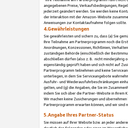
angegebenen Preise, Verkaufsbedingungen, Regeln
jederzeit geändert werden. Sie werden keine Konta
der Interaktion mit der Amazon-Website zusamme
Anweisungen zur Kontaktaufnahme folgen sollte.
4.Gewährleistungen
Sie gewährleisten und sichern zu, dass (a) Sie g
Ihre Teilnahme am Partnerprogramm noch die Erst
Anordnungen, Konzessionen, Richtlinien, Verhalten
zuständigen Behörde (einschließlich der Bestimmu
abschließen dürfen (also z. B. nicht minderjährig
eigenständig geprüft haben und sich nicht auf Zusi
Partnerprogramm teilnehmen und keine Servicean
unterliegen, in dem Sie Serviceangebote wahrneh
Ausfuhr- und Wiederausfuhrbeschränkungen einhal
gelten, und (g) die Angaben, die Sie im Zusammen
indem Sie sich über die Partner-Website in Ihrem
Wir machen keine Zusicherungen und übernehmen 
Partnerprogramm erwarten können, und wir sind n
5.Angabe Ihres Partner-Status
Sie müssen auf Ihrer Website bzw. an jeder ander
deutlich den folgenden oder einen im Wesentlichen