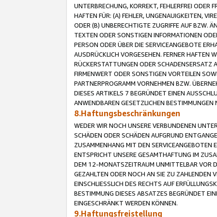
UNTERBRECHUNG, KORREKT, FEHLERFREI ODER 
HAFTEN FÜR: (A) FEHLER, UNGENAUIGKEITEN, 
ODER (B) UNBERECHTIGTE ZUGRIFFE AUF BZW. 
TEXTEN ODER SONSTIGEN INFORMATIONEN ODER 
PERSON ODER ÜBER DIE SERVICEANGEBOTE ERHA
AUSDRÜCKLICH VORGESEHEN. FERNER HAFTEN 
RÜCKERSTATTUNGEN ODER SCHADENSERSATZ AU
FIRMENWERT ODER SONSTIGEN VORTEILEN SOWIE
PARTNERPROGRAMM VORNEHMEN BZW. ÜBERNEHM
DIESES ARTIKELS 7 BEGRÜNDET EINEN AUSSCH
ANWENDBAREN GESETZLICHEN BESTIMMUNGEN 
8.Haftungsbeschränkungen
WEDER WIR NOCH UNSERE VERBUNDENEN UNTERN
SCHÄDEN ODER SCHÄDEN AUFGRUND ENTGANGENE
ZUSAMMENHANG MIT DEN SERVICEANGEBOTEN EN
ENTSPRICHT UNSERE GESAMTHAFTUNG IM ZUSAM
DEM 12-MONATSZEITRAUM UNMITTELBAR VOR DE
GEZAHLTEN ODER NOCH AN SIE ZU ZAHLENDEN V
EINSCHLIESSLICH DES RECHTS AUF ERFÜLLUNGS
BESTIMMUNG DIESES ABSATZES BEGRÜNDET EI
EINGESCHRÄNKT WERDEN KÖNNEN.
9.Haftungsfreistellung