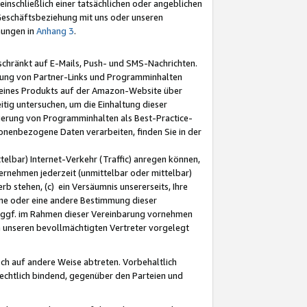
nschließlich einer tatsächlichen oder angeblichen
Geschäftsbeziehung mit uns oder unseren
mungen in
Anhang 3
.
schränkt auf E-Mails, Push- und SMS-Nachrichten.
ellung von Partner-Links und Programminhalten
 eines Produkts auf der Amazon-Website über
tig untersuchen, um die Einhaltung dieser
ntierung von Programminhalten als Best-Practice-
sonenbezogene Daten verarbeiten, finden Sie in der
telbar) Internet-Verkehr (Traffic) anregen können,
rnehmen jederzeit (unmittelbar oder mittelbar)
b stehen, (c) ein Versäumnis unsererseits, Ihre
fene oder eine andere Bestimmung dieser
r ggf. im Rahmen dieser Vereinbarung vornehmen
ch unseren bevollmächtigten Vertreter vorgelegt
ch auf andere Weise abtreten. Vorbehaltlich
rechtlich bindend, gegenüber den Parteien und