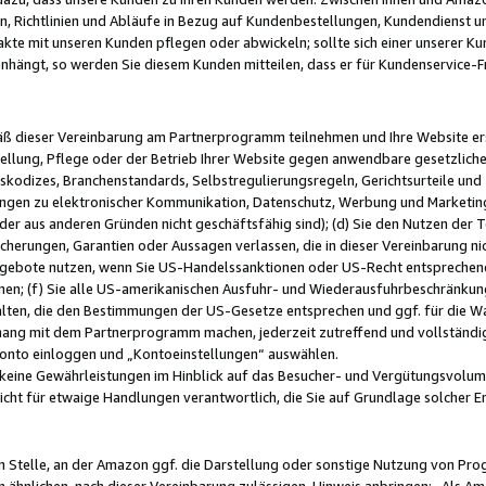
, Richtlinien und Abläufe in Bezug auf Kundenbestellungen, Kundendienst 
kte mit unseren Kunden pflegen oder abwickeln; sollte sich einer unserer Ku
nhängt, so werden Sie diesem Kunden mitteilen, dass er für Kundenservic
emäß dieser Vereinbarung am Partnerprogramm teilnehmen und Ihre Website er
ellung, Pflege oder der Betrieb Ihrer Website gegen anwendbare gesetzlich
skodizes, Branchenstandards, Selbstregulierungsregeln, Gerichtsurteile und 
ngen zu elektronischer Kommunikation, Datenschutz, Werbung und Marketing)
 oder aus anderen Gründen nicht geschäftsfähig sind); (d) Sie den Nutzen de
cherungen, Garantien oder Aussagen verlassen, die in dieser Vereinbarung nich
gebote nutzen, wenn Sie US-Handelssanktionen oder US-Recht entsprechen
men; (f) Sie alle US-amerikanischen Ausfuhr- und Wiederausfuhrbeschränkun
ten, die den Bestimmungen der US-Gesetze entsprechen und ggf. für die Wa
hang mit dem Partnerprogramm machen, jederzeit zutreffend und vollständig 
 Konto einloggen und „Kontoeinstellungen“ auswählen.
keine Gewährleistungen im Hinblick auf das Besucher- und Vergütungsvolu
icht für etwaige Handlungen verantwortlich, die Sie auf Grundlage solcher
en Stelle, an der Amazon ggf. die Darstellung oder sonstige Nutzung von Pr
 ähnlichen, nach dieser Vereinbarung zulässigen, Hinweis anbringen: „Als Ama