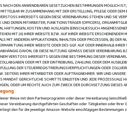
 NACH DEN ANWENDBAREN GESETZLICHEN BESTIMMUNGEN MÖGLICH IST, S
MITTELBAR IM ZUSAMMENHANG MIT DER ERSTELLUNG, PFLEGE ODER DEM BE
ERSTOSS IHRERSEITS GEGEN DIESE VEREINBARUNG STEHEN UND SIE VERP
UND DEREN MITARBEITER, FUNKTIONSTRÄGER (OFFICERS), ORGANMITGLI
N, HAFTUNGEN, KOSTEN UND AUSLAGEN (EINSCHLIESSLICH ANGEMESSENE
HEN MIT (A) IHRER WEBSITE BZW. AUF IHRER WEBSITE ERSCHEINENDEM M
LS MIT ANDEREN APPLIKATIONEN, INHALTEN ODER PROZESSEN, (B) DER 
RMARKTUNG IHRER WEBSITE ODER DES GGF. AUF ODER INNERHALB IHRER W
ABHÄNGIG DAVON, OB DIESE NUTZUNG GEMÄSS DIESER VEREINBARUNG B
EINEM VERSTOSS IHRERSEITS GEGEN EINE BESTIMMUNG DIESER VEREINBARU
D ZOLLABGABEN ODER MIT DER EINTREIBUNG, ZAHLUNG ODER DEM AUSBLEI
FÜLLUNG DER STEUERREGISTRIERUNGSVERPFLICHTUNGEN ODER ZOLLVERPF
W. SEITENS IHRER MITARBEITER ODER AUFTRAGNEHMER. WIR UND UNSERE
ES MANDAT GERICHTLICHE SCHRITTE EINLEITEN UND JEDE PROZESSUALE 
GEN, ODER UM RECHTE AUCH ZUM ZWECK DER DURCHSETZUNG DIESES AR
ilegung
endeiner Weise mit dem Partnerprogramm oder dieser Vereinbarung (einschließl
ieser Vereinbarung durchgeführten Geschäften oder Tätigkeiten oder Ihrer 
iegt den für die jeweilige Amazon-Website einschlägigen Bestimmungen z