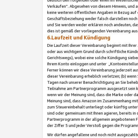
Verkäufen“. Abgesehen von diesem Hinweis, und a
keine weiteren öffentlichen Angaben in Bezug au
Geschäftsbeziehung weder falsch darstellen noch a
und Sie werden weder erklären noch andeuten, dass
dies ist gemäß der vorliegenden Vereinbarung ausd
6.Laufzeit und Kündigung
Die Laufzeit dieser Vereinbarung beginnt mit Ihre
oder aus wichtigem Grund durch schriftliche Kündi
Gerichtswegs), wobei eine solche Kündigung siebe
Ihrem Konto einloggen und unter „Kontoeinstellu
Ferner können wir diese Vereinbarung jederzeit aus
dieser Vereinbarung erheblich verletzen; (b) wenn
Tagen nach unserer Benachrichtigung an Sie behe
Teilnahme am Partnerprogramm ausgesetzt sein kö
wenn wir der Meinung sind, dass die Marke oder 
Meinung sind, dass Amazon im Zusammenhang mit d
zum Steuereinbehalt unterliegt oder künftig unter
sind oder gemeinsam mit Ihnen agieren, bereits in
Partnerprogramm in der allgemein angebotenen Fo
der Ziffer 5 und jeder Verstoß gegen die Programm
Wir dürfen angefallene und noch nicht ausgezahlt