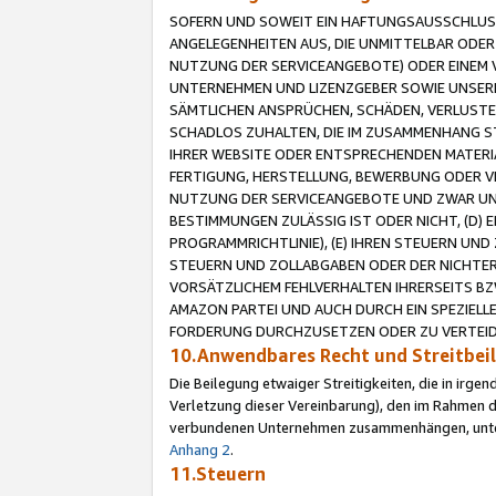
SOFERN UND SOWEIT EIN HAFTUNGSAUSSCHLUSS
ANGELEGENHEITEN AUS, DIE UNMITTELBAR ODER 
NUTZUNG DER SERVICEANGEBOTE) ODER EINEM V
UNTERNEHMEN UND LIZENZGEBER SOWIE UNSERE 
SÄMTLICHEN ANSPRÜCHEN, SCHÄDEN, VERLUSTE
SCHADLOS ZUHALTEN, DIE IM ZUSAMMENHANG STE
IHRER WEBSITE ODER ENTSPRECHENDEN MATERIA
FERTIGUNG, HERSTELLUNG, BEWERBUNG ODER VE
NUTZUNG DER SERVICEANGEBOTE UND ZWAR UN
BESTIMMUNGEN ZULÄSSIG IST ODER NICHT, (D) 
PROGRAMMRICHTLINIE), (E) IHREN STEUERN UN
STEUERN UND ZOLLABGABEN ODER DER NICHTER
VORSÄTZLICHEM FEHLVERHALTEN IHRERSEITS BZ
AMAZON PARTEI UND AUCH DURCH EIN SPEZIELL
FORDERUNG DURCHZUSETZEN ODER ZU VERTEIDI
10.Anwendbares Recht und Streitbe
Die Beilegung etwaiger Streitigkeiten, die in irg
Verletzung dieser Vereinbarung), den im Rahmen d
verbundenen Unternehmen zusammenhängen, unterl
Anhang 2
.
11.Steuern