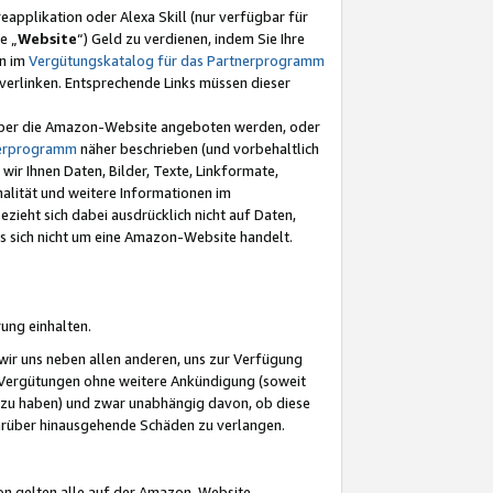
eapplikation oder Alexa Skill (nur verfügbar für
e „
Website
“) Geld zu verdienen, indem Sie Ihre
en im
Vergütungskatalog für das Partnerprogramm
t) verlinken. Entsprechende Links müssen dieser
e über die Amazon-Website angeboten werden, oder
nerprogramm
näher beschrieben (und vorbehaltlich
ir Ihnen Daten, Bilder, Texte, Linkformate,
alität und weitere Informationen im
zieht sich dabei ausdrücklich nicht auf Daten,
es sich nicht um eine Amazon-Website handelt.
rung einhalten.
ir uns neben allen anderen, uns zur Verfügung
n Vergütungen ohne weitere Ankündigung (soweit
 zu haben) und zwar unabhängig davon, ob diese
darüber hinausgehende Schäden zu verlangen.
on gelten alle auf der Amazon-Website