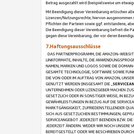
Betrag ausgezahlt wird (beispielsweise um etwai
Mit Beendigung dieser Vereinbarung erlöschen alle
Lizenzen/Nutzungsrechte; hiervon ausgenommen sind
Pflichten der Parteien sowie ggf. entstandene, ab
Die Beendigung dieser Vereinbarung befreit die P
gegen diese Vereinbarung, der vor deren Beendi
7.Haftungsausschlüsse
DAS PARTNERPROGRAMM, DIE AMAZON-WEBSITE,
LINKFORMATE, INHALTE, DIE ANWENDUNGSPRO
NAMEN, MARKEN UND LOGOS SOWIE DIE DOMAIN
GESAMTE TECHNOLOGIE, SOFTWARE SOWIE FUNKT
DIE VON ODER IM AUFTRAG VON AMAZON, UNS
GENUTZT WERDEN (INSGESAMT DIE „
SERVICEA
UNTERNEHMEN ODER LIZENZGEBER MACHEN ZUSI
GESETZLICH ODER IN SONSTIGER WEISE, IN BE
GEWÄHRLEISTUNGEN IN BEZUG AUF DIE SERVICE
MARKTGÄNGIGKEIT, ZUFRIEDENSTELLENDER QUA
SICH AUS GESETZLICHEN BESTIMMUNGEN, GEPFL
SERVICEANGEBOT JEDERZEIT BEENDEN BZW. DIE
JEDERZEIT ÄNDERN. WEDER WIR NOCH UNSERE 
BEREITGESTELLT ODER WIE BESCHRIEBEN DURC