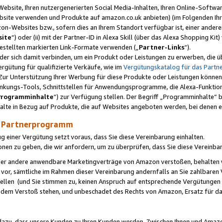
ebsite, Ihren nutzergenerierten Social Media-Inhalten, Ihren Online-Softwar
ebsite verwenden und Produkte auf amazon.co.uk anbieten) (im Folgenden Ihr
-Websites bzw., sofern dies an Ihrem Standort verfügbar ist, einer ander
ite
“) oder (ii) mit der Partner-ID in Alexa Skill (über das Alexa Shopping Ki
estellten markierten Link-Formate verwenden („
Partner-Links
“).
oder sich damit verbinden, um ein Produkt oder Leistungen zu erwerben, di
gütung für qualifizierte Verkäufe, wie im
Vergütungskatalog für das Part
Zur Unterstützung Ihrer Werbung für diese Produkte oder Leistungen können w
linkungs-Tools, Schnittstellen für Anwendungsprogramme, die Alexa-Funktion
Programminhalte
“) zur Verfügung stellen. Der Begriff „Programminhalte“ be
halte in Bezug auf Produkte, die auf Websites angeboten werden, bei denen 
as Partnerprogramm
einer Vergütung setzt voraus, dass Sie diese Vereinbarung einhalten.
ionen zu geben, die wir anfordern, um zu überprüfen, dass Sie diese Vereinba
oder andere anwendbare Marketingverträge von Amazon verstoßen, behalten w
 vor, sämtliche im Rahmen dieser Vereinbarung andernfalls an Sie zahlbare
tellen (und Sie stimmen zu, keinen Anspruch auf entsprechende Vergütungen
 dem Verstoß stehen, und unbeschadet des Rechts von Amazon, Ersatz für 
azu, dass unsere Kunden zu Ihren Kunden werden. Zwischen Ihnen und Amaz