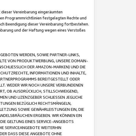
it dieser Vereinbarung eingeräumten
 den Programmrichtlinien festgelegten Rechte und
 nach Beendigung dieser Vereinbarung fortbestehen.
einbarung und der Haftung wegen eines Verstoßes
GEBOTEN WERDEN, SOWIE PARTNER-LINKS,
ALTE VON PRODUKTWERBUNG, UNSERE DOMAIN-
SCHLIESSLICH DER AMAZON-MARKEN) UND DIE
SCHUTZRECHTE, INFORMATIONEN UND INHALTE,
PARTNERPROGRAMMS BEREITGESTELLT ODER
ELLT. WEDER WIR NOCH UNSERE VERBUNDENEN
T, OB AUSDRÜCKLICH, STILLSCHWEIGEND,
MEN UND LIZENZGEBER SCHLIESSEN JEGLICHE
ISTUNGEN BEZÜGLICH RECHTSMÄNGELN,
LETZUNG SOWIE GEWÄHRLEISTUNGEN EIN, DIE
ANDELSBRÄUCHEN ERGEBEN. WIR KÖNNEN EIN
 DIE GELTUNG EINES SERVICE-ANGEBOTS
IE SERVICEANGEBOTE WEITERHIN
ODER DASS DIESE ANGEBOTE OHNE