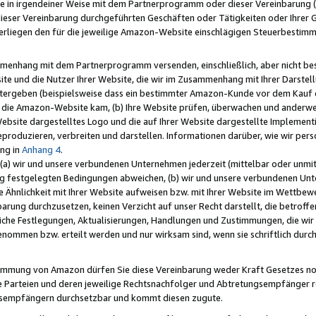
e in irgendeiner Weise mit dem Partnerprogramm oder dieser Vereinbarung (ei
ieser Vereinbarung durchgeführten Geschäften oder Tätigkeiten oder Ihrer 
liegen den für die jeweilige Amazon-Website einschlägigen Steuerbestim
mmenhang mit dem Partnerprogramm versenden, einschließlich, aber nicht be
site und die Nutzer Ihrer Website, die wir im Zusammenhang mit Ihrer Darst
itergeben (beispielsweise dass ein bestimmter Amazon-Kunde vor dem Kauf
uf die Amazon-Website kam, (b) Ihre Website prüfen, überwachen und anderwei
r Website dargestelltes Logo und die auf Ihrer Website dargestellte Impleme
reproduzieren, verbreiten und darstellen. Informationen darüber, wie wir per
ng in
Anhang 4
.
 (a) wir und unsere verbundenen Unternehmen jederzeit (mittelbar oder unmit
ng festgelegten Bedingungen abweichen, (b) wir und unsere verbundenen Unte
 Ähnlichkeit mit Ihrer Website aufweisen bzw. mit Ihrer Website im Wettbewer
barung durchzusetzen, keinen Verzicht auf unser Recht darstellt, die betrof
liche Festlegungen, Aktualisierungen, Handlungen und Zustimmungen, die wi
enommen bzw. erteilt werden und nur wirksam sind, wenn sie schriftlich dur
stimmung von Amazon dürfen Sie diese Vereinbarung weder Kraft Gesetzes no
die Parteien und deren jeweilige Rechtsnachfolger und Abtretungsempfänger 
ngsempfängern durchsetzbar und kommt diesen zugute.