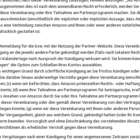
usgenommen dies ist nach dem anwendbaren Recht erforderlich, werden Sie 
f diese Vereinbarung oder Ihre Teilnahme am Partnerprogramm machen. Sie d
usschmücken (einschließlich der expliziten oder impliziten Aussage, dass A
 eine Verbindung zwischen Amazon und Ihnen oder einer anderen natürlichen 
rücklich gestattet ist.
r Anmeldung für die bzw. mit der Nutzung der Partner-Website. Diese Vereinb
gung an die jeweils andere Partei gekündigt werden (falls nach lokalem Rech
n Kalendertage nach Ausspruch der Kündigung wirksam wird. Sie können kündi
ngen“ die Option zum Schließen Ihres Kontos auswählen.
 wichtigem Grund durch schriftliche Kündigung an Sie fristlos kündigen oder I
 Sie darüber hinaus anderweitige Verstöße gegen diese Vereinbarung (einschli
ben; (c) wenn wir befürchten, dass Amazon potenziellen Rechts- oder Haftu
nnte; (d) wenn Ihre Teilnahme am Partnerprogramm für betrügerische, irref
das Ansehen von Amazon durch Sie oder Ihre Teilnahme am Partnerprogramm b
ieser Vereinbarung oder den gemäß dieser Vereinbarung von den Vertragspa
liegen könnte; (g) wenn wir diese Vereinbarung mit Ihnen oder anderen Perso
 der Vergangenheit, gleich aus welchem Grund, gekündigt hatten (oder Ihr Ko
rm beenden. Vorsorglich und ohne Einschränkung des vorstehenden Absatzes
richtlinien als erheblicher Verstoß gegen diese Vereinbarung.
e Vergütungen nach einer Kündigung für einen angemessenen Zeitraum zurückb