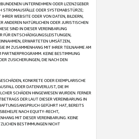
VERBUNDENEN UNTERNEHMEN ODER LIZENZGEBER
ICH STROMAUSFÄLLE ODER SYSTEMABSTÜRZE;
IHRER WEBSITE ODER VON DATEN, BILDERN,
ER ANDEREN NATÜRLICHEN ODER JURISTISCHEN
ESE SIND IN DIESER VEREINBARUNG
R FÜR ENTSCHÄDIGUNGSLEISTUNGEN,
EINNAHMEN, ERWARTETEN UMSÄTZEN,
SIE IM ZUSAMMENHANG MIT IHRER TEILNAHME AM
M PARTNERPROGRAMM. KEINE BESTIMMUNG
DER ZUSICHERUNGEN, DIE NACH DEN
GESCHÄDEN, KONKRETE ODER EXEMPLARISCHE
SFALL ODER DATENVERLUST, DIE IM
OLCHER SCHÄDEN HINGEWIESEN WURDEN. FERNER
BETRAGS DER LAUT DIESER VEREINBARUNG IN
HAFTUNGSANSPRUCH GEFÜHRT HAT, BEREITS
SBEHELFE NACH EQUITY-RECHT,
NHANG MIT DIESER VEREINBARUNG. KEINE
TZLICHEN BESTIMMUNGEN NICHT