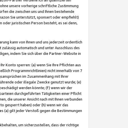
ohne unsere vorherige schriftliche Zustimmung
ürfen die zwischen uns und Ihnen bestehende
mazon Sie unterstützt, sponsert oder empfiehlt)
oder juristischen Person besteht, es sei denn,
arung kann von Ihnen und uns jederzeit ordentlich
t zulässig automatisch und unter Ausschluss des
gen, indem Sie sich über die Partner-Website in
hr Konto sperren: (a) wenn Sie Ihre Pflichten aus
eßlich Programmrichtlinien) nicht innerhalb von 7
ngsansprüchen im Zusammenhang mit Ihrer
ührende oder illegale Zwecke genutzt wurde; (e)
eschädigt werden könnte; (f) wenn wir der
rteien durchgeführten Tätigkeiten einer Pflicht
nen, die unserer Ansicht nach mit Ihnen verbunden
nto gesperrt haben) oder (h) wenn wir das
 (a) gilt jeder Verstoß gegen die Bestimmungen
ehalten, um sicherzustellen, dass der richtige