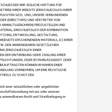
CHLIESSEN WIR JEGLICHE HAFTUNG FÜR
TRIEB IHRER WEBSITE (EINSCHLIESSLICH IHRER
FLICHTEN SICH, UNS, UNSERE VERBUNDENEN
EDER (DIRECTORS) UND VERTRETER VON
R ANWALTSGEBÜHREN) FREIZUSTELLEN UND
ATERIAL, EINSCHLIESSLICH DER KOMBINATION
NUTZUNG, ENTWICKLUNG, GESTALTUNG,
EBSEITE ERSCHEINENDEN MATERIALS, (C) IHRER
ZW. DEN ANWENDBAREN GESETZLICHEN
NG (EINSCHLIESSLICH EINER
BEN DER EINTREIBUNG ODER ZAHLUNG IHRER
LICHTUNGEN, ODER (F) FAHRLÄSSIGKEIT ODER
 BEAUFTRAGTEN KÖNNEN IM NAMEN EINER
HANDLUNG VORNEHMEN, UM EINE RECHTLICHE
TIKELS ZU SCHÜTZEN.
ich einer tatsächlichen oder angeblichen
Geschäftsbeziehung mit uns oder unseren
u anwendbarem Recht und Streitbeilegung in