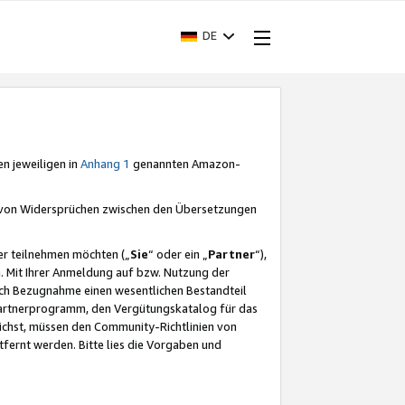
DE
en jeweiligen in
Anhang 1
genannten Amazon-
e von Widersprüchen zwischen den Übersetzungen
er teilnehmen möchten („
Sie
“ oder ein „
Partner
“),
. Mit Ihrer Anmeldung auf bzw. Nutzung der
durch Bezugnahme einen wesentlichen Bestandteil
 Partnerprogramm, den Vergütungskatalog für das
ichst, müssen den Community-Richtlinien von
fernt werden. Bitte lies die Vorgaben und