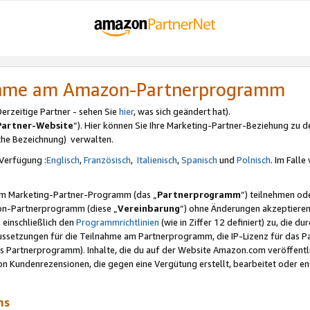
nahme am Amazon-Partnerprogramm
rzeitige Partner - sehen Sie
hier
, was sich geändert hat).
Partner-Website
“). Hier können Sie Ihre Marketing-Partner-Beziehung zu d
iche Bezeichnung) verwalten.
Verfügung :
Englisch
,
Französisch
,
Italienisch
,
Spanisch
und
Polnisch
. Im Fall
erem Marketing-Partner-Programm (das „
Partnerprogramm
“) teilnehmen od
on-Partnerprogramm (diese „
Vereinbarung
“) ohne Änderungen akzeptieren
 einschließlich den
Programmrichtlinien
(wie in Ziffer 12 definiert) zu, die 
raussetzungen für die Teilnahme am Partnerprogramm, die IP-Lizenz für das
s Partnerprogramm). Inhalte, die du auf der Website Amazon.com veröffentl
n Kundenrezensionen, die gegen eine Vergütung erstellt, bearbeitet oder ent
mms