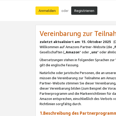
Anmelden
Registrieren
oder
Vereinbarung zur Teil
zuletzt aktualisiert am
:
15. Oktober 2025
(De
Willkommen auf Amazons Partner-Website (die „
Gesellschaften („
Amazon
“ oder „
uns
“ oder ähnl
Übersetzungen stehen in folgenden Sprachen zur 
gilt die englische Fassung.
Natürliche oder juristische Personen, die an uns
müssen die Vereinbarung zur Teilnahme am Amaz
Partner-Website stimmen Sie dieser Vereinbarung,
dieser Vereinbarung bilden (zum Beispiel die Vo
Partnerprogramm und die Markenrichtlinien für da
Amazon entsprechen, einschließlich des Verbots vo
Richtlinien sorgfältig durch.
1.Beschreibung des Partnerprogra