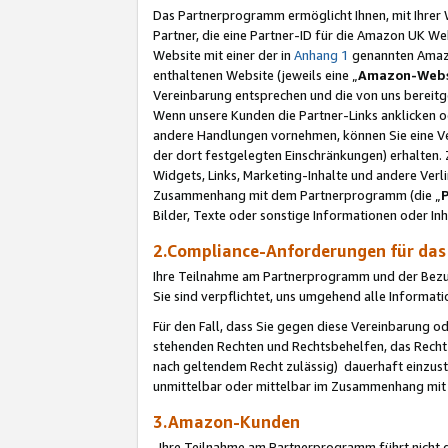
Das Partnerprogramm ermöglicht Ihnen, mit Ihrer W
Partner, die eine Partner-ID für die Amazon UK W
Website mit einer der in
Anhang 1
genannten Amazon
enthaltenen Website (jeweils eine „
Amazon-Webs
Vereinbarung entsprechen und die von uns bereitg
Wenn unsere Kunden die Partner-Links anklicken 
andere Handlungen vornehmen, können Sie eine Ver
der dort festgelegten Einschränkungen) erhalten. 
Widgets, Links, Marketing-Inhalte und andere Ver
Zusammenhang mit dem Partnerprogramm (die „
Bilder, Texte oder sonstige Informationen oder In
2.Compliance-Anforderungen für d
Ihre Teilnahme am Partnerprogramm und der Bezug 
Sie sind verpflichtet, uns umgehend alle Informat
Für den Fall, dass Sie gegen diese Vereinbarung 
stehenden Rechten und Rechtsbehelfen, das Recht
nach geltendem Recht zulässig) dauerhaft einzus
unmittelbar oder mittelbar im Zusammenhang mit
3.Amazon-Kunden
Ihre Teilnahme am Partnerprogramm führt nicht d