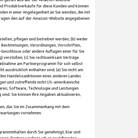
und Produktverkäufe für diese Kunden und können
nden in einer Angelegenheit an Sie wenden, die mit
e-Fragen den auf der Amazon-Website angegebenen
stellen, pflegen und betreiben werden; (b) weder
e Bestimmungen, Verordnungen, Vorschriften,
-beschlüsse oder andere Auflagen einer für Sie
 verstoßen; (c) Sie rechtswirksam Verträge
r Teilnahme am Partnerprogramm für sich selbst
t ausdrücklich enthalten sind; (e) Sie nicht am
den Handelssanktionen eines anderen Landes
gen und zutreffende nicht US-amerikanische
ren, Software, Technologie und Leistungen
sind. Sie können Ihre Angaben aktualisieren,
men, das Sie im Zusammenhang mit dem
 Erwartungen vornehmen.
ogramminhalten durch Sie genehmigt, klar und
zon-Partner verdiene ich an qualifizierten