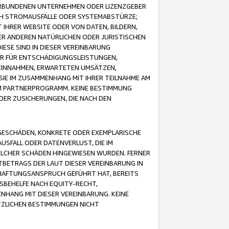
VERBUNDENEN UNTERNEHMEN ODER LIZENZGEBER
ICH STROMAUSFÄLLE ODER SYSTEMABSTÜRZE;
IHRER WEBSITE ODER VON DATEN, BILDERN,
ER ANDEREN NATÜRLICHEN ODER JURISTISCHEN
ESE SIND IN DIESER VEREINBARUNG
R FÜR ENTSCHÄDIGUNGSLEISTUNGEN,
EINNAHMEN, ERWARTETEN UMSÄTZEN,
SIE IM ZUSAMMENHANG MIT IHRER TEILNAHME AM
M PARTNERPROGRAMM. KEINE BESTIMMUNG
DER ZUSICHERUNGEN, DIE NACH DEN
GESCHÄDEN, KONKRETE ODER EXEMPLARISCHE
SFALL ODER DATENVERLUST, DIE IM
OLCHER SCHÄDEN HINGEWIESEN WURDEN. FERNER
BETRAGS DER LAUT DIESER VEREINBARUNG IN
HAFTUNGSANSPRUCH GEFÜHRT HAT, BEREITS
SBEHELFE NACH EQUITY-RECHT,
NHANG MIT DIESER VEREINBARUNG. KEINE
TZLICHEN BESTIMMUNGEN NICHT