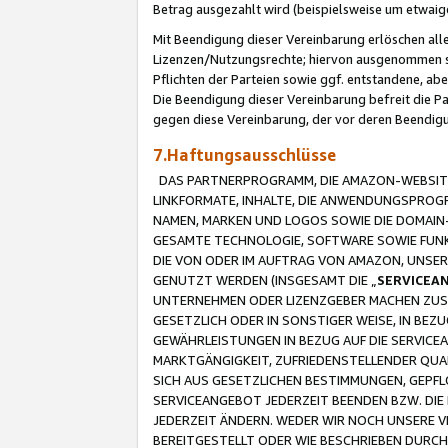
Betrag ausgezahlt wird (beispielsweise um etwai
Mit Beendigung dieser Vereinbarung erlöschen alle
Lizenzen/Nutzungsrechte; hiervon ausgenommen sind
Pflichten der Parteien sowie ggf. entstandene, ab
Die Beendigung dieser Vereinbarung befreit die P
gegen diese Vereinbarung, der vor deren Beendi
7.Haftungsausschlüsse
DAS PARTNERPROGRAMM, DIE AMAZON-WEBSITE,
LINKFORMATE, INHALTE, DIE ANWENDUNGSPRO
NAMEN, MARKEN UND LOGOS SOWIE DIE DOMAIN
GESAMTE TECHNOLOGIE, SOFTWARE SOWIE FUNKT
DIE VON ODER IM AUFTRAG VON AMAZON, UNS
GENUTZT WERDEN (INSGESAMT DIE „
SERVICEA
UNTERNEHMEN ODER LIZENZGEBER MACHEN ZUSI
GESETZLICH ODER IN SONSTIGER WEISE, IN BE
GEWÄHRLEISTUNGEN IN BEZUG AUF DIE SERVICE
MARKTGÄNGIGKEIT, ZUFRIEDENSTELLENDER QUA
SICH AUS GESETZLICHEN BESTIMMUNGEN, GEPFL
SERVICEANGEBOT JEDERZEIT BEENDEN BZW. DIE
JEDERZEIT ÄNDERN. WEDER WIR NOCH UNSERE 
BEREITGESTELLT ODER WIE BESCHRIEBEN DURC