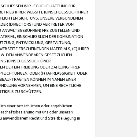
CHLIESSEN WIR JEGLICHE HAFTUNG FÜR
TRIEB IHRER WEBSITE (EINSCHLIESSLICH IHRER
FLICHTEN SICH, UNS, UNSERE VERBUNDENEN
EDER (DIRECTORS) UND VERTRETER VON
R ANWALTSGEBÜHREN) FREIZUSTELLEN UND
ATERIAL, EINSCHLIESSLICH DER KOMBINATION
NUTZUNG, ENTWICKLUNG, GESTALTUNG,
EBSEITE ERSCHEINENDEN MATERIALS, (C) IHRER
ZW. DEN ANWENDBAREN GESETZLICHEN
NG (EINSCHLIESSLICH EINER
BEN DER EINTREIBUNG ODER ZAHLUNG IHRER
LICHTUNGEN, ODER (F) FAHRLÄSSIGKEIT ODER
 BEAUFTRAGTEN KÖNNEN IM NAMEN EINER
HANDLUNG VORNEHMEN, UM EINE RECHTLICHE
TIKELS ZU SCHÜTZEN.
ich einer tatsächlichen oder angeblichen
Geschäftsbeziehung mit uns oder unseren
u anwendbarem Recht und Streitbeilegung in