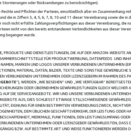
ge Stornierungen oder Rücksendungen zu berücksichtigen).
 Rechte und Pflichten der Parteien, einschließlich aller im Zusammenhang m
 die in Ziffern 3, 4, 5, 6, 7, 8, 10 und 11 dieser Vereinbarung sowie die in
er noch nicht erfüllte Zahlungsverpflichtungen aus dieser Vereinbarung, die
arteien nicht von den bereits entstandenen Verbindlichkeiten aus dieser Ver
gung begangen wurde.
 PRODUKTE UND DIENSTLEISTUNGEN, DIE AUF DER AMAZON-WEBSITE AN
GRAMMIERSCHNITTSTELLE FÜR PRODUKTWERBUNG, DATENFEEDS UND INH
-NAMEN, MARKEN UND LOGOS UNSERER VERBUNDENEN UNTERNEHMEN (EIN
IONEN, MATERIAL, DATEN, BILDER, TEXTE UND SONSTIGE GEWERBLICHE 
EREN VERBUNDENEN UNTERNEHMEN ODER LIZENZGEBERN IM RAHMEN DES 
NGEBOTE
“), WERDEN „WIE BESEHEN“ UND „WIE VERFÜGBAR“ BEREITGEST
CHERUNGEN ODER ÜBERNEHMEN GEWÄHRLEISTUNGEN GLEICH WELCHER AR
ZUG AUF DIE SERVICEANGEBOTE. WIR UND UNSERE VERBUNDENEN UNTERNEH
ANGEBOTE AUS; DIES SCHLIESST ETWAIGE STILLSCHWEIGENDE GEWÄHRLE
LITÄT, EIGNUNG FÜR EINEN BESTIMMTEN VERWENDUNGSZWECK, NICHTVER
OGENHEITEN, DEM ÜBLICHEN GESCHÄFTSVERKEHR, DER LEISTUNG ODER H
 BESCHAFFENHEIT, MERKMALE, FUNKTIONEN, DEN LEISTUNGSUMFANG ODER
VERBUNDENEN UNTERNEHMEN ODER LIZENZGEBER GEWÄHRLEISTEN, DASS D
HGÄNGIG BZW. AUF BESTIMMTE ART UND WEISE FUNKTIONIEREN WERDEN 