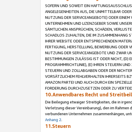
SOFERN UND SOWEIT EIN HAFTUNGSAUSSCHLUSS
ANGELEGENHEITEN AUS, DIE UNMITTELBAR ODER 
NUTZUNG DER SERVICEANGEBOTE) ODER EINEM V
UNTERNEHMEN UND LIZENZGEBER SOWIE UNSERE 
SÄMTLICHEN ANSPRÜCHEN, SCHÄDEN, VERLUSTE
SCHADLOS ZUHALTEN, DIE IM ZUSAMMENHANG STE
IHRER WEBSITE ODER ENTSPRECHENDEN MATERIA
FERTIGUNG, HERSTELLUNG, BEWERBUNG ODER VE
NUTZUNG DER SERVICEANGEBOTE UND ZWAR UN
BESTIMMUNGEN ZULÄSSIG IST ODER NICHT, (D) 
PROGRAMMRICHTLINIE), (E) IHREN STEUERN UN
STEUERN UND ZOLLABGABEN ODER DER NICHTER
VORSÄTZLICHEM FEHLVERHALTEN IHRERSEITS BZ
AMAZON PARTEI UND AUCH DURCH EIN SPEZIELL
FORDERUNG DURCHZUSETZEN ODER ZU VERTEIDI
10.Anwendbares Recht und Streitbe
Die Beilegung etwaiger Streitigkeiten, die in irg
Verletzung dieser Vereinbarung), den im Rahmen d
verbundenen Unternehmen zusammenhängen, unterl
Anhang 2
.
11.Steuern