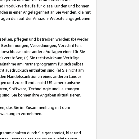
und Produktverkäufe für diese Kunden und können
nden in einer Angelegenheit an Sie wenden, die mit
e-Fragen den auf der Amazon-Website angegebenen
stellen, pflegen und betreiben werden; (b) weder
e Bestimmungen, Verordnungen, Vorschriften,
-beschlüsse oder andere Auflagen einer für Sie
 verstoßen; (c) Sie rechtswirksam Verträge
r Teilnahme am Partnerprogramm für sich selbst
t ausdrücklich enthalten sind; (e) Sie nicht am
den Handelssanktionen eines anderen Landes
gen und zutreffende nicht US-amerikanische
ren, Software, Technologie und Leistungen
sind. Sie können Ihre Angaben aktualisieren,
men, das Sie im Zusammenhang mit dem
 Erwartungen vornehmen.
ogramminhalten durch Sie genehmigt, klar und
zon-Partner verdiene ich an qualifizierten