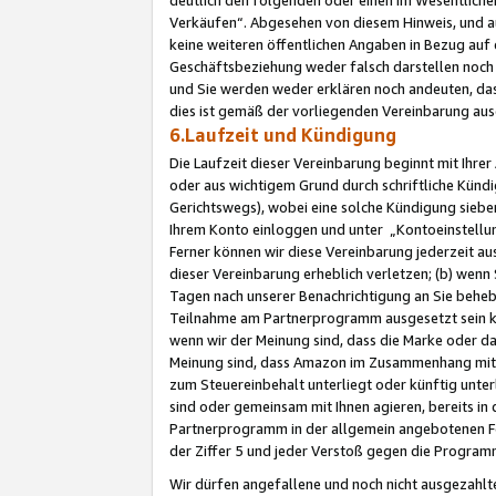
Verkäufen“. Abgesehen von diesem Hinweis, und a
keine weiteren öffentlichen Angaben in Bezug au
Geschäftsbeziehung weder falsch darstellen noch a
und Sie werden weder erklären noch andeuten, dass
dies ist gemäß der vorliegenden Vereinbarung ausd
6.Laufzeit und Kündigung
Die Laufzeit dieser Vereinbarung beginnt mit Ihre
oder aus wichtigem Grund durch schriftliche Kündi
Gerichtswegs), wobei eine solche Kündigung siebe
Ihrem Konto einloggen und unter „Kontoeinstellu
Ferner können wir diese Vereinbarung jederzeit aus
dieser Vereinbarung erheblich verletzen; (b) wenn
Tagen nach unserer Benachrichtigung an Sie behe
Teilnahme am Partnerprogramm ausgesetzt sein kö
wenn wir der Meinung sind, dass die Marke oder 
Meinung sind, dass Amazon im Zusammenhang mit d
zum Steuereinbehalt unterliegt oder künftig unter
sind oder gemeinsam mit Ihnen agieren, bereits in
Partnerprogramm in der allgemein angebotenen Fo
der Ziffer 5 und jeder Verstoß gegen die Programm
Wir dürfen angefallene und noch nicht ausgezahlt