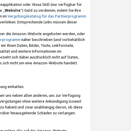
eapplikation oder Alexa Skill (nur verfügbar für
e „
Website
“) Geld zu verdienen, indem Sie Ihre
en im
Vergütungskatalog für das Partnerprogramm
t) verlinken. Entsprechende Links müssen dieser
e über die Amazon-Website angeboten werden, oder
nerprogramm
näher beschrieben (und vorbehaltlich
ir Ihnen Daten, Bilder, Texte, Linkformate,
alität und weitere Informationen im
zieht sich dabei ausdrücklich nicht auf Daten,
es sich nicht um eine Amazon-Website handelt.
rung einhalten.
ir uns neben allen anderen, uns zur Verfügung
n Vergütungen ohne weitere Ankündigung (soweit
 zu haben) und zwar unabhängig davon, ob diese
darüber hinausgehende Schäden zu verlangen.
on gelten alle auf der Amazon-Website