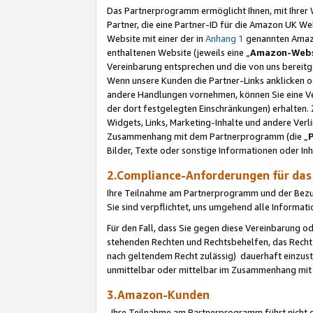
Das Partnerprogramm ermöglicht Ihnen, mit Ihrer W
Partner, die eine Partner-ID für die Amazon UK W
Website mit einer der in
Anhang 1
genannten Amazon
enthaltenen Website (jeweils eine „
Amazon-Webs
Vereinbarung entsprechen und die von uns bereitg
Wenn unsere Kunden die Partner-Links anklicken 
andere Handlungen vornehmen, können Sie eine Ver
der dort festgelegten Einschränkungen) erhalten. 
Widgets, Links, Marketing-Inhalte und andere Ver
Zusammenhang mit dem Partnerprogramm (die „
Bilder, Texte oder sonstige Informationen oder In
2.Compliance-Anforderungen für d
Ihre Teilnahme am Partnerprogramm und der Bezug 
Sie sind verpflichtet, uns umgehend alle Informat
Für den Fall, dass Sie gegen diese Vereinbarung 
stehenden Rechten und Rechtsbehelfen, das Recht
nach geltendem Recht zulässig) dauerhaft einzus
unmittelbar oder mittelbar im Zusammenhang mit
3.Amazon-Kunden
Ihre Teilnahme am Partnerprogramm führt nicht d