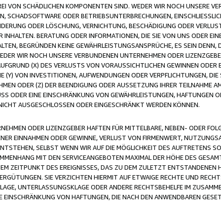
FREI VON SCHÄDLICHEN KOMPONENTEN SIND. WEDER WIR NOCH UNSERE 
VIREN, SCHADSOFTWARE ODER BETRIEBSUNTERBRECHUNGEN, EINSCHLIESSL
ÄNDERUNG ODER LÖSCHUNG, VERNICHTUNG, BESCHÄDIGUNG ODER VERLUST 
INHALTEN. BERATUNG ODER INFORMATIONEN, DIE SIE VON UNS ODER EIN
LTEN, BEGRÜNDEN KEINE GEWÄHRLEISTUNGSANSPRÜCHE, ES SEIN DENN, DI
WEDER WIR NOCH UNSERE VERBUNDENEN UNTERNEHMEN ODER LIZENZGEBE
FGRUND (X) DES VERLUSTS VON VORAUSSICHTLICHEN GEWINNEN ODER 
 (Y) VON INVESTITIONEN, AUFWENDUNGEN ODER VERPFLICHTUNGEN, DIE 
EN ODER (Z) DER BEENDIGUNG ODER AUSSETZUNG IHRER TEILNAHME A
LUSS ODER EINE EINSCHRÄNKUNG VON GEWÄHRLEISTUNGEN, HAFTUNGEN O
NICHT AUSGESCHLOSSEN ODER EINGESCHRÄNKT WERDEN KÖNNEN.
EHMEN ODER LIZENZGEBER HAFTEN FÜR MITTELBARE, NEBEN- ODER FOL
R EINNAHMEN ODER GEWINNE, VERLUST VON FIRMENWERT, NUTZUNGSAU
TSTEHEN, SELBST WENN WIR AUF DIE MÖGLICHKEIT DES AUFTRETENS S
MENHANG MIT DEN SERVICEANGEBOTEN MAXIMAL DER HÖHE DES GESAMT
M ZEITPUNKT DES EREIGNISSES, DAS ZU DEM ZULETZT ENTSTANDENEN 
ERGÜTUNGEN. SIE VERZICHTEN HIERMIT AUF ETWAIGE RECHTE UND RECHT
KLAGE, UNTERLASSUNGSKLAGE ODER ANDERE RECHTSBEHELFE IM ZUSAMME
NE EINSCHRÄNKUNG VON HAFTUNGEN, DIE NACH DEN ANWENDBAREN GESE