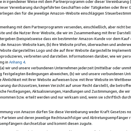
e in irgendeiner Weise mit dem Partnerprogramm oder dieser Vereinbarung (ei
ieser Vereinbarung durchgeführten Geschäften oder Tätigkeiten oder Ihrer 
liegen den für die jeweilige Amazon-Website einschlägigen Steuerbestim
mmenhang mit dem Partnerprogramm versenden, einschließlich, aber nicht be
site und die Nutzer Ihrer Website, die wir im Zusammenhang mit Ihrer Darst
itergeben (beispielsweise dass ein bestimmter Amazon-Kunde vor dem Kauf
uf die Amazon-Website kam, (b) Ihre Website prüfen, überwachen und anderwei
r Website dargestelltes Logo und die auf Ihrer Website dargestellte Impleme
reproduzieren, verbreiten und darstellen. Informationen darüber, wie wir per
ng in
Anhang 4
.
 (a) wir und unsere verbundenen Unternehmen jederzeit (mittelbar oder unmit
ng festgelegten Bedingungen abweichen, (b) wir und unsere verbundenen Unte
 Ähnlichkeit mit Ihrer Website aufweisen bzw. mit Ihrer Website im Wettbewer
barung durchzusetzen, keinen Verzicht auf unser Recht darstellt, die betrof
liche Festlegungen, Aktualisierungen, Handlungen und Zustimmungen, die wi
enommen bzw. erteilt werden und nur wirksam sind, wenn sie schriftlich dur
stimmung von Amazon dürfen Sie diese Vereinbarung weder Kraft Gesetzes no
die Parteien und deren jeweilige Rechtsnachfolger und Abtretungsempfänger 
ngsempfängern durchsetzbar und kommt diesen zugute.