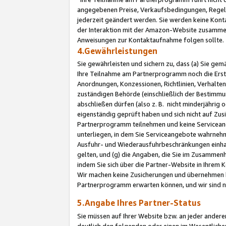
angegebenen Preise, Verkaufsbedingungen, Regeln
jederzeit geändert werden. Sie werden keine Konta
der Interaktion mit der Amazon-Website zusamme
Anweisungen zur Kontaktaufnahme folgen sollte.
4.Gewährleistungen
Sie gewährleisten und sichern zu, dass (a) Sie g
Ihre Teilnahme am Partnerprogramm noch die Erst
Anordnungen, Konzessionen, Richtlinien, Verhalten
zuständigen Behörde (einschließlich der Bestimmu
abschließen dürfen (also z. B. nicht minderjährig
eigenständig geprüft haben und sich nicht auf Zusi
Partnerprogramm teilnehmen und keine Servicean
unterliegen, in dem Sie Serviceangebote wahrneh
Ausfuhr- und Wiederausfuhrbeschränkungen einhal
gelten, und (g) die Angaben, die Sie im Zusammen
indem Sie sich über die Partner-Website in Ihrem
Wir machen keine Zusicherungen und übernehmen 
Partnerprogramm erwarten können, und wir sind n
5.Angabe Ihres Partner-Status
Sie müssen auf Ihrer Website bzw. an jeder ander
deutlich den folgenden oder einen im Wesentlichen