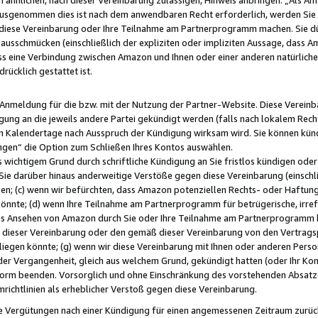
usgenommen dies ist nach dem anwendbaren Recht erforderlich, werden Sie 
f diese Vereinbarung oder Ihre Teilnahme am Partnerprogramm machen. Sie d
usschmücken (einschließlich der expliziten oder impliziten Aussage, dass A
 eine Verbindung zwischen Amazon und Ihnen oder einer anderen natürlichen 
rücklich gestattet ist.
r Anmeldung für die bzw. mit der Nutzung der Partner-Website. Diese Vereinb
gung an die jeweils andere Partei gekündigt werden (falls nach lokalem Rech
n Kalendertage nach Ausspruch der Kündigung wirksam wird. Sie können kündi
ngen“ die Option zum Schließen Ihres Kontos auswählen.
 wichtigem Grund durch schriftliche Kündigung an Sie fristlos kündigen oder I
 Sie darüber hinaus anderweitige Verstöße gegen diese Vereinbarung (einschli
ben; (c) wenn wir befürchten, dass Amazon potenziellen Rechts- oder Haftu
nnte; (d) wenn Ihre Teilnahme am Partnerprogramm für betrügerische, irref
das Ansehen von Amazon durch Sie oder Ihre Teilnahme am Partnerprogramm b
ieser Vereinbarung oder den gemäß dieser Vereinbarung von den Vertragspa
liegen könnte; (g) wenn wir diese Vereinbarung mit Ihnen oder anderen Perso
 der Vergangenheit, gleich aus welchem Grund, gekündigt hatten (oder Ihr Ko
rm beenden. Vorsorglich und ohne Einschränkung des vorstehenden Absatzes
richtlinien als erheblicher Verstoß gegen diese Vereinbarung.
e Vergütungen nach einer Kündigung für einen angemessenen Zeitraum zurückb