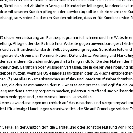
, Richtlinien und Abläufe in Bezug auf Kundenbestellungen, Kundendienst 
kte mit unseren Kunden pflegen oder abwickeln; sollte sich einer unserer Ku
nhängt, so werden Sie diesem Kunden mitteilen, dass er für Kundenservic
emäß dieser Vereinbarung am Partnerprogramm teilnehmen und Ihre Website er
ellung, Pflege oder der Betrieb Ihrer Website gegen anwendbare gesetzlich
skodizes, Branchenstandards, Selbstregulierungsregeln, Gerichtsurteile und 
ngen zu elektronischer Kommunikation, Datenschutz, Werbung und Marketing)
 oder aus anderen Gründen nicht geschäftsfähig sind); (d) Sie den Nutzen de
cherungen, Garantien oder Aussagen verlassen, die in dieser Vereinbarung nich
gebote nutzen, wenn Sie US-Handelssanktionen oder US-Recht entsprechen
men; (f) Sie alle US-amerikanischen Ausfuhr- und Wiederausfuhrbeschränkun
ten, die den Bestimmungen der US-Gesetze entsprechen und ggf. für die Wa
hang mit dem Partnerprogramm machen, jederzeit zutreffend und vollständig 
 Konto einloggen und „Kontoeinstellungen“ auswählen.
keine Gewährleistungen im Hinblick auf das Besucher- und Vergütungsvolu
icht für etwaige Handlungen verantwortlich, die Sie auf Grundlage solcher
en Stelle, an der Amazon ggf. die Darstellung oder sonstige Nutzung von Pr
 ähnlichen, nach dieser Vereinbarung zulässigen, Hinweis anbringen: „Als Ama