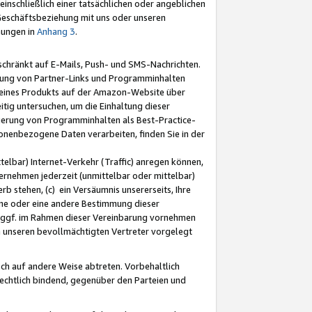
nschließlich einer tatsächlichen oder angeblichen
Geschäftsbeziehung mit uns oder unseren
mungen in
Anhang 3
.
schränkt auf E-Mails, Push- und SMS-Nachrichten.
ellung von Partner-Links und Programminhalten
 eines Produkts auf der Amazon-Website über
tig untersuchen, um die Einhaltung dieser
ntierung von Programminhalten als Best-Practice-
sonenbezogene Daten verarbeiten, finden Sie in der
telbar) Internet-Verkehr (Traffic) anregen können,
rnehmen jederzeit (unmittelbar oder mittelbar)
b stehen, (c) ein Versäumnis unsererseits, Ihre
fene oder eine andere Bestimmung dieser
r ggf. im Rahmen dieser Vereinbarung vornehmen
ch unseren bevollmächtigten Vertreter vorgelegt
ch auf andere Weise abtreten. Vorbehaltlich
rechtlich bindend, gegenüber den Parteien und