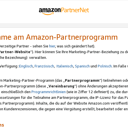
nahme am Amazon-Partnerprogramm
rzeitige Partner - sehen Sie
hier
, was sich geändert hat).
Partner-Website
“). Hier können Sie Ihre Marketing-Partner-Beziehung zu d
iche Bezeichnung) verwalten.
Verfügung :
Englisch
,
Französisch
,
Italienisch
,
Spanisch
und
Polnisch
. Im Fall
erem Marketing-Partner-Programm (das „
Partnerprogramm
“) teilnehmen od
on-Partnerprogramm (diese „
Vereinbarung
“) ohne Änderungen akzeptieren
 einschließlich den
Programmrichtlinien
(wie in Ziffer 12 definiert) zu, die 
raussetzungen für die Teilnahme am Partnerprogramm, die IP-Lizenz für das
s Partnerprogramm). Inhalte, die du auf der Website Amazon.com veröffentl
n Kundenrezensionen, die gegen eine Vergütung erstellt, bearbeitet oder ent
mms