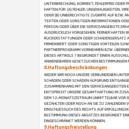
UNTERBRECHUNG, KORREKT, FEHLERFREI ODER 
HAFTEN FÜR: (A) FEHLER, UNGENAUIGKEITEN, 
ODER (B) UNBERECHTIGTE ZUGRIFFE AUF BZW. 
TEXTEN ODER SONSTIGEN INFORMATIONEN ODER 
PERSON ODER ÜBER DIE SERVICEANGEBOTE ERHA
AUSDRÜCKLICH VORGESEHEN. FERNER HAFTEN 
RÜCKERSTATTUNGEN ODER SCHADENSERSATZ AU
FIRMENWERT ODER SONSTIGEN VORTEILEN SOWIE
PARTNERPROGRAMM VORNEHMEN BZW. ÜBERNEHM
DIESES ARTIKELS 7 BEGRÜNDET EINEN AUSSCH
ANWENDBAREN GESETZLICHEN BESTIMMUNGEN 
8.Haftungsbeschränkungen
WEDER WIR NOCH UNSERE VERBUNDENEN UNTERN
SCHÄDEN ODER SCHÄDEN AUFGRUND ENTGANGENE
ZUSAMMENHANG MIT DEN SERVICEANGEBOTEN EN
ENTSPRICHT UNSERE GESAMTHAFTUNG IM ZUSAM
DEM 12-MONATSZEITRAUM UNMITTELBAR VOR DE
GEZAHLTEN ODER NOCH AN SIE ZU ZAHLENDEN V
EINSCHLIESSLICH DES RECHTS AUF ERFÜLLUNGS
BESTIMMUNG DIESES ABSATZES BEGRÜNDET EI
EINGESCHRÄNKT WERDEN KÖNNEN.
9.Haftungsfreistellung