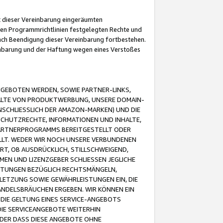
it dieser Vereinbarung eingeräumten
 den Programmrichtlinien festgelegten Rechte und
 nach Beendigung dieser Vereinbarung fortbestehen.
einbarung und der Haftung wegen eines Verstoßes
GEBOTEN WERDEN, SOWIE PARTNER-LINKS,
ALTE VON PRODUKTWERBUNG, UNSERE DOMAIN-
SCHLIESSLICH DER AMAZON-MARKEN) UND DIE
SCHUTZRECHTE, INFORMATIONEN UND INHALTE,
PARTNERPROGRAMMS BEREITGESTELLT ODER
ELLT. WEDER WIR NOCH UNSERE VERBUNDENEN
T, OB AUSDRÜCKLICH, STILLSCHWEIGEND,
MEN UND LIZENZGEBER SCHLIESSEN JEGLICHE
ISTUNGEN BEZÜGLICH RECHTSMÄNGELN,
LETZUNG SOWIE GEWÄHRLEISTUNGEN EIN, DIE
ANDELSBRÄUCHEN ERGEBEN. WIR KÖNNEN EIN
 DIE GELTUNG EINES SERVICE-ANGEBOTS
IE SERVICEANGEBOTE WEITERHIN
ODER DASS DIESE ANGEBOTE OHNE