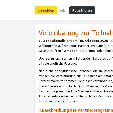
Anmelden
Registrieren
oder
Vereinbarung zur Teil
zuletzt aktualisiert am
:
15. Oktober 2025
(De
Willkommen auf Amazons Partner-Website (die „
Gesellschaften („
Amazon
“ oder „
uns
“ oder ähnl
Übersetzungen stehen in folgenden Sprachen zur 
gilt die englische Fassung.
Natürliche oder juristische Personen, die an uns
müssen die Vereinbarung zur Teilnahme am Amaz
Partner-Website stimmen Sie dieser Vereinbarung,
dieser Vereinbarung bilden (zum Beispiel die Vo
Partnerprogramm und die Markenrichtlinien für da
Amazon entsprechen, einschließlich des Verbots vo
Richtlinien sorgfältig durch.
1.Beschreibung des Partnerprogra