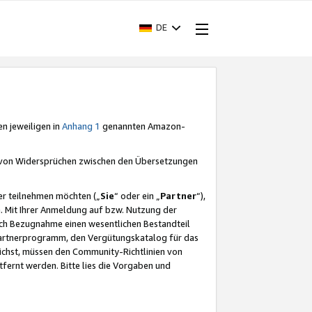
DE
en jeweiligen in
Anhang 1
genannten Amazon-
e von Widersprüchen zwischen den Übersetzungen
er teilnehmen möchten („
Sie
“ oder ein „
Partner
“),
. Mit Ihrer Anmeldung auf bzw. Nutzung der
durch Bezugnahme einen wesentlichen Bestandteil
 Partnerprogramm, den Vergütungskatalog für das
ichst, müssen den Community-Richtlinien von
fernt werden. Bitte lies die Vorgaben und