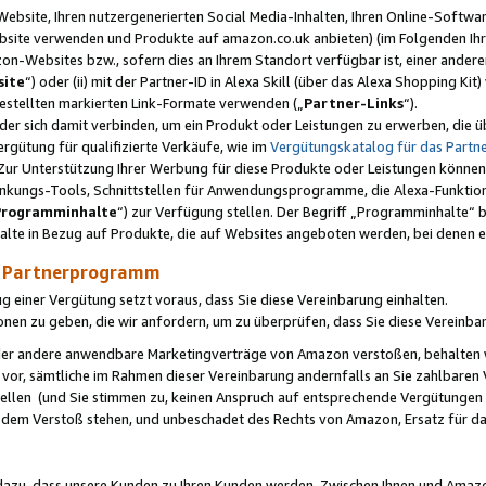
ebsite, Ihren nutzergenerierten Social Media-Inhalten, Ihren Online-Softwar
ebsite verwenden und Produkte auf amazon.co.uk anbieten) (im Folgenden Ihr
-Websites bzw., sofern dies an Ihrem Standort verfügbar ist, einer ander
ite
“) oder (ii) mit der Partner-ID in Alexa Skill (über das Alexa Shopping Ki
estellten markierten Link-Formate verwenden („
Partner-Links
“).
oder sich damit verbinden, um ein Produkt oder Leistungen zu erwerben, di
gütung für qualifizierte Verkäufe, wie im
Vergütungskatalog für das Part
Zur Unterstützung Ihrer Werbung für diese Produkte oder Leistungen können w
linkungs-Tools, Schnittstellen für Anwendungsprogramme, die Alexa-Funktion
Programminhalte
“) zur Verfügung stellen. Der Begriff „Programminhalte“ be
halte in Bezug auf Produkte, die auf Websites angeboten werden, bei denen 
as Partnerprogramm
einer Vergütung setzt voraus, dass Sie diese Vereinbarung einhalten.
ionen zu geben, die wir anfordern, um zu überprüfen, dass Sie diese Vereinba
oder andere anwendbare Marketingverträge von Amazon verstoßen, behalten w
 vor, sämtliche im Rahmen dieser Vereinbarung andernfalls an Sie zahlbare
tellen (und Sie stimmen zu, keinen Anspruch auf entsprechende Vergütungen
 dem Verstoß stehen, und unbeschadet des Rechts von Amazon, Ersatz für 
azu, dass unsere Kunden zu Ihren Kunden werden. Zwischen Ihnen und Amaz