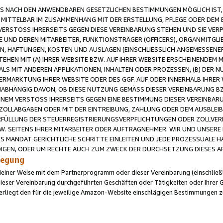
 NACH DEN ANWENDBAREN GESETZLICHEN BESTIMMUNGEN MÖGLICH IST, S
MITTELBAR IM ZUSAMMENHANG MIT DER ERSTELLUNG, PFLEGE ODER DEM BE
ERSTOSS IHRERSEITS GEGEN DIESE VEREINBARUNG STEHEN UND SIE VERP
UND DEREN MITARBEITER, FUNKTIONSTRÄGER (OFFICERS), ORGANMITGLI
N, HAFTUNGEN, KOSTEN UND AUSLAGEN (EINSCHLIESSLICH ANGEMESSENE
HEN MIT (A) IHRER WEBSITE BZW. AUF IHRER WEBSITE ERSCHEINENDEM M
LS MIT ANDEREN APPLIKATIONEN, INHALTEN ODER PROZESSEN, (B) DER 
RMARKTUNG IHRER WEBSITE ODER DES GGF. AUF ODER INNERHALB IHRER W
ABHÄNGIG DAVON, OB DIESE NUTZUNG GEMÄSS DIESER VEREINBARUNG B
EINEM VERSTOSS IHRERSEITS GEGEN EINE BESTIMMUNG DIESER VEREINBARU
D ZOLLABGABEN ODER MIT DER EINTREIBUNG, ZAHLUNG ODER DEM AUSBLEI
FÜLLUNG DER STEUERREGISTRIERUNGSVERPFLICHTUNGEN ODER ZOLLVERPF
W. SEITENS IHRER MITARBEITER ODER AUFTRAGNEHMER. WIR UND UNSERE
ES MANDAT GERICHTLICHE SCHRITTE EINLEITEN UND JEDE PROZESSUALE 
GEN, ODER UM RECHTE AUCH ZUM ZWECK DER DURCHSETZUNG DIESES AR
ilegung
endeiner Weise mit dem Partnerprogramm oder dieser Vereinbarung (einschließl
ieser Vereinbarung durchgeführten Geschäften oder Tätigkeiten oder Ihrer 
iegt den für die jeweilige Amazon-Website einschlägigen Bestimmungen z