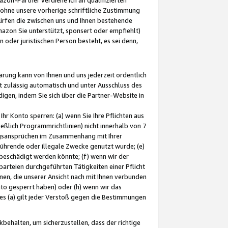
ohne unsere vorherige schriftliche Zustimmung
ürfen die zwischen uns und Ihnen bestehende
mazon Sie unterstützt, sponsert oder empfiehlt)
oder juristischen Person besteht, es sei denn,
arung kann von Ihnen und uns jederzeit ordentlich
t zulässig automatisch und unter Ausschluss des
gen, indem Sie sich über die Partner-Website in
hr Konto sperren: (a) wenn Sie Ihre Pflichten aus
eßlich Programmrichtlinien) nicht innerhalb von 7
ngsansprüchen im Zusammenhang mit Ihrer
ührende oder illegale Zwecke genutzt wurde; (e)
eschädigt werden könnte; (f) wenn wir der
rteien durchgeführten Tätigkeiten einer Pflicht
nen, die unserer Ansicht nach mit Ihnen verbunden
nto gesperrt haben) oder (h) wenn wir das
 (a) gilt jeder Verstoß gegen die Bestimmungen
ehalten, um sicherzustellen, dass der richtige