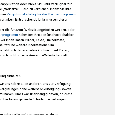
eapplikation oder Alexa Skill (nur verfügbar für
e „
Website
“) Geld zu verdienen, indem Sie Ihre
en im
Vergütungskatalog für das Partnerprogramm
t) verlinken. Entsprechende Links müssen dieser
e über die Amazon-Website angeboten werden, oder
nerprogramm
näher beschrieben (und vorbehaltlich
ir Ihnen Daten, Bilder, Texte, Linkformate,
alität und weitere Informationen im
zieht sich dabei ausdrücklich nicht auf Daten,
es sich nicht um eine Amazon-Website handelt.
rung einhalten.
ir uns neben allen anderen, uns zur Verfügung
n Vergütungen ohne weitere Ankündigung (soweit
 zu haben) und zwar unabhängig davon, ob diese
darüber hinausgehende Schäden zu verlangen.
on gelten alle auf der Amazon-Website