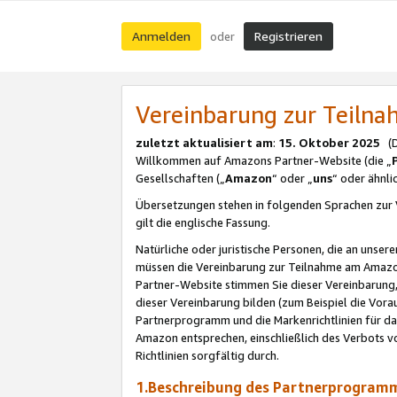
Anmelden
Registrieren
oder
Vereinbarung zur Teil
zuletzt aktualisiert am
:
15. Oktober 2025
(De
Willkommen auf Amazons Partner-Website (die „
Gesellschaften („
Amazon
“ oder „
uns
“ oder ähnl
Übersetzungen stehen in folgenden Sprachen zur 
gilt die englische Fassung.
Natürliche oder juristische Personen, die an uns
müssen die Vereinbarung zur Teilnahme am Amaz
Partner-Website stimmen Sie dieser Vereinbarung,
dieser Vereinbarung bilden (zum Beispiel die Vo
Partnerprogramm und die Markenrichtlinien für da
Amazon entsprechen, einschließlich des Verbots vo
Richtlinien sorgfältig durch.
1.Beschreibung des Partnerprogra