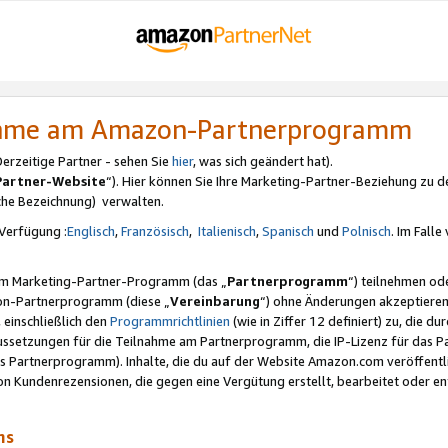
nahme am Amazon-Partnerprogramm
rzeitige Partner - sehen Sie
hier
, was sich geändert hat).
Partner-Website
“). Hier können Sie Ihre Marketing-Partner-Beziehung zu d
iche Bezeichnung) verwalten.
Verfügung :
Englisch
,
Französisch
,
Italienisch
,
Spanisch
und
Polnisch
. Im Fall
erem Marketing-Partner-Programm (das „
Partnerprogramm
“) teilnehmen od
on-Partnerprogramm (diese „
Vereinbarung
“) ohne Änderungen akzeptieren
 einschließlich den
Programmrichtlinien
(wie in Ziffer 12 definiert) zu, die 
raussetzungen für die Teilnahme am Partnerprogramm, die IP-Lizenz für das
s Partnerprogramm). Inhalte, die du auf der Website Amazon.com veröffentl
n Kundenrezensionen, die gegen eine Vergütung erstellt, bearbeitet oder ent
mms