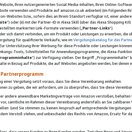
ebsite, Ihren nutzergenerierten Social Media-Inhalten, Ihren Online-Softwar
ebsite verwenden und Produkte auf amazon.co.uk anbieten) (im Folgenden Ihr
-Websites bzw., sofern dies an Ihrem Standort verfügbar ist, einer ander
ite
“) oder (ii) mit der Partner-ID in Alexa Skill (über das Alexa Shopping Ki
estellten markierten Link-Formate verwenden („
Partner-Links
“).
oder sich damit verbinden, um ein Produkt oder Leistungen zu erwerben, di
gütung für qualifizierte Verkäufe, wie im
Vergütungskatalog für das Part
Zur Unterstützung Ihrer Werbung für diese Produkte oder Leistungen können w
linkungs-Tools, Schnittstellen für Anwendungsprogramme, die Alexa-Funktion
Programminhalte
“) zur Verfügung stellen. Der Begriff „Programminhalte“ be
halte in Bezug auf Produkte, die auf Websites angeboten werden, bei denen 
as Partnerprogramm
einer Vergütung setzt voraus, dass Sie diese Vereinbarung einhalten.
ionen zu geben, die wir anfordern, um zu überprüfen, dass Sie diese Vereinba
oder andere anwendbare Marketingverträge von Amazon verstoßen, behalten w
 vor, sämtliche im Rahmen dieser Vereinbarung andernfalls an Sie zahlbare
tellen (und Sie stimmen zu, keinen Anspruch auf entsprechende Vergütungen
 dem Verstoß stehen, und unbeschadet des Rechts von Amazon, Ersatz für 
azu, dass unsere Kunden zu Ihren Kunden werden. Zwischen Ihnen und Amaz