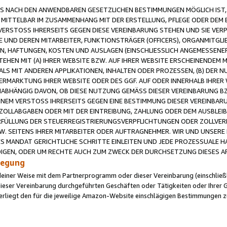
 NACH DEN ANWENDBAREN GESETZLICHEN BESTIMMUNGEN MÖGLICH IST, S
MITTELBAR IM ZUSAMMENHANG MIT DER ERSTELLUNG, PFLEGE ODER DEM BE
ERSTOSS IHRERSEITS GEGEN DIESE VEREINBARUNG STEHEN UND SIE VERP
UND DEREN MITARBEITER, FUNKTIONSTRÄGER (OFFICERS), ORGANMITGLI
N, HAFTUNGEN, KOSTEN UND AUSLAGEN (EINSCHLIESSLICH ANGEMESSENE
HEN MIT (A) IHRER WEBSITE BZW. AUF IHRER WEBSITE ERSCHEINENDEM M
LS MIT ANDEREN APPLIKATIONEN, INHALTEN ODER PROZESSEN, (B) DER 
RMARKTUNG IHRER WEBSITE ODER DES GGF. AUF ODER INNERHALB IHRER W
ABHÄNGIG DAVON, OB DIESE NUTZUNG GEMÄSS DIESER VEREINBARUNG B
EINEM VERSTOSS IHRERSEITS GEGEN EINE BESTIMMUNG DIESER VEREINBARU
D ZOLLABGABEN ODER MIT DER EINTREIBUNG, ZAHLUNG ODER DEM AUSBLEI
FÜLLUNG DER STEUERREGISTRIERUNGSVERPFLICHTUNGEN ODER ZOLLVERPF
W. SEITENS IHRER MITARBEITER ODER AUFTRAGNEHMER. WIR UND UNSERE
ES MANDAT GERICHTLICHE SCHRITTE EINLEITEN UND JEDE PROZESSUALE 
GEN, ODER UM RECHTE AUCH ZUM ZWECK DER DURCHSETZUNG DIESES AR
ilegung
endeiner Weise mit dem Partnerprogramm oder dieser Vereinbarung (einschließl
ieser Vereinbarung durchgeführten Geschäften oder Tätigkeiten oder Ihrer 
iegt den für die jeweilige Amazon-Website einschlägigen Bestimmungen z