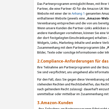
Das Partnerprogramm ermöglicht Ihnen, mit Ihrer W
Partner, die eine Partner-ID für die Amazon UK W
Website mit einer der in
Anhang 1
genannten Amazon
enthaltenen Website (jeweils eine „
Amazon-Webs
Vereinbarung entsprechen und die von uns bereitg
Wenn unsere Kunden die Partner-Links anklicken 
andere Handlungen vornehmen, können Sie eine Ver
der dort festgelegten Einschränkungen) erhalten. 
Widgets, Links, Marketing-Inhalte und andere Ver
Zusammenhang mit dem Partnerprogramm (die „
Bilder, Texte oder sonstige Informationen oder In
2.Compliance-Anforderungen für d
Ihre Teilnahme am Partnerprogramm und der Bezug 
Sie sind verpflichtet, uns umgehend alle Informat
Für den Fall, dass Sie gegen diese Vereinbarung 
stehenden Rechten und Rechtsbehelfen, das Recht
nach geltendem Recht zulässig) dauerhaft einzus
unmittelbar oder mittelbar im Zusammenhang mit
3.Amazon-Kunden
Ihre Teilnahme am Partnerprogramm führt nicht d