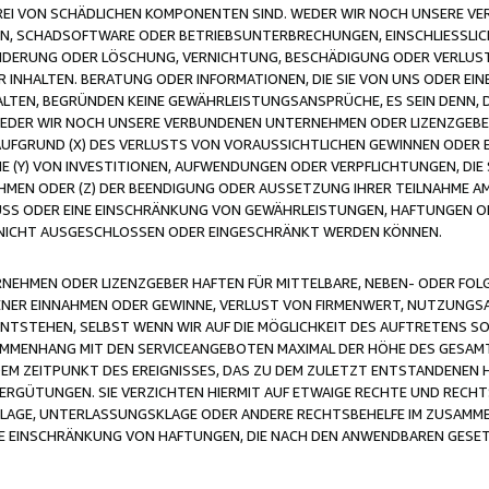
FREI VON SCHÄDLICHEN KOMPONENTEN SIND. WEDER WIR NOCH UNSERE 
VIREN, SCHADSOFTWARE ODER BETRIEBSUNTERBRECHUNGEN, EINSCHLIESSL
ÄNDERUNG ODER LÖSCHUNG, VERNICHTUNG, BESCHÄDIGUNG ODER VERLUST 
INHALTEN. BERATUNG ODER INFORMATIONEN, DIE SIE VON UNS ODER EIN
LTEN, BEGRÜNDEN KEINE GEWÄHRLEISTUNGSANSPRÜCHE, ES SEIN DENN, DI
WEDER WIR NOCH UNSERE VERBUNDENEN UNTERNEHMEN ODER LIZENZGEBE
FGRUND (X) DES VERLUSTS VON VORAUSSICHTLICHEN GEWINNEN ODER 
 (Y) VON INVESTITIONEN, AUFWENDUNGEN ODER VERPFLICHTUNGEN, DIE 
EN ODER (Z) DER BEENDIGUNG ODER AUSSETZUNG IHRER TEILNAHME A
LUSS ODER EINE EINSCHRÄNKUNG VON GEWÄHRLEISTUNGEN, HAFTUNGEN O
NICHT AUSGESCHLOSSEN ODER EINGESCHRÄNKT WERDEN KÖNNEN.
EHMEN ODER LIZENZGEBER HAFTEN FÜR MITTELBARE, NEBEN- ODER FOL
R EINNAHMEN ODER GEWINNE, VERLUST VON FIRMENWERT, NUTZUNGSAU
TSTEHEN, SELBST WENN WIR AUF DIE MÖGLICHKEIT DES AUFTRETENS S
MENHANG MIT DEN SERVICEANGEBOTEN MAXIMAL DER HÖHE DES GESAMT
M ZEITPUNKT DES EREIGNISSES, DAS ZU DEM ZULETZT ENTSTANDENEN 
ERGÜTUNGEN. SIE VERZICHTEN HIERMIT AUF ETWAIGE RECHTE UND RECHT
KLAGE, UNTERLASSUNGSKLAGE ODER ANDERE RECHTSBEHELFE IM ZUSAMME
NE EINSCHRÄNKUNG VON HAFTUNGEN, DIE NACH DEN ANWENDBAREN GESE