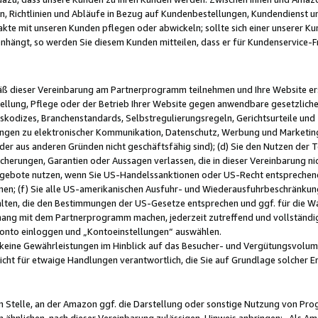
, Richtlinien und Abläufe in Bezug auf Kundenbestellungen, Kundendienst 
kte mit unseren Kunden pflegen oder abwickeln; sollte sich einer unserer Ku
nhängt, so werden Sie diesem Kunden mitteilen, dass er für Kundenservic
emäß dieser Vereinbarung am Partnerprogramm teilnehmen und Ihre Website er
ellung, Pflege oder der Betrieb Ihrer Website gegen anwendbare gesetzlich
skodizes, Branchenstandards, Selbstregulierungsregeln, Gerichtsurteile und 
ngen zu elektronischer Kommunikation, Datenschutz, Werbung und Marketing)
 oder aus anderen Gründen nicht geschäftsfähig sind); (d) Sie den Nutzen de
cherungen, Garantien oder Aussagen verlassen, die in dieser Vereinbarung nich
gebote nutzen, wenn Sie US-Handelssanktionen oder US-Recht entsprechen
men; (f) Sie alle US-amerikanischen Ausfuhr- und Wiederausfuhrbeschränkun
ten, die den Bestimmungen der US-Gesetze entsprechen und ggf. für die Wa
hang mit dem Partnerprogramm machen, jederzeit zutreffend und vollständig 
 Konto einloggen und „Kontoeinstellungen“ auswählen.
keine Gewährleistungen im Hinblick auf das Besucher- und Vergütungsvolu
icht für etwaige Handlungen verantwortlich, die Sie auf Grundlage solcher
en Stelle, an der Amazon ggf. die Darstellung oder sonstige Nutzung von Pr
 ähnlichen, nach dieser Vereinbarung zulässigen, Hinweis anbringen: „Als Ama