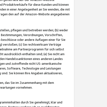
und Produktverkäufe für diese Kunden und können
nden in einer Angelegenheit an Sie wenden, die mit
e-Fragen den auf der Amazon-Website angegebenen
stellen, pflegen und betreiben werden; (b) weder
e Bestimmungen, Verordnungen, Vorschriften,
-beschlüsse oder andere Auflagen einer für Sie
 verstoßen; (c) Sie rechtswirksam Verträge
r Teilnahme am Partnerprogramm für sich selbst
t ausdrücklich enthalten sind; (e) Sie nicht am
den Handelssanktionen eines anderen Landes
gen und zutreffende nicht US-amerikanische
ren, Software, Technologie und Leistungen
sind. Sie können Ihre Angaben aktualisieren,
men, das Sie im Zusammenhang mit dem
 Erwartungen vornehmen.
ogramminhalten durch Sie genehmigt, klar und
zon-Partner verdiene ich an qualifizierten