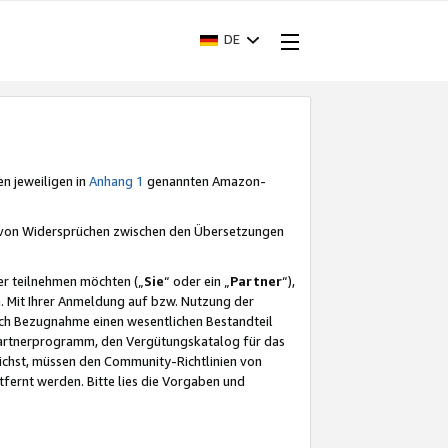
DE
en jeweiligen in
Anhang 1
genannten Amazon-
e von Widersprüchen zwischen den Übersetzungen
er teilnehmen möchten („
Sie
“ oder ein „
Partner
“),
. Mit Ihrer Anmeldung auf bzw. Nutzung der
durch Bezugnahme einen wesentlichen Bestandteil
 Partnerprogramm, den Vergütungskatalog für das
ichst, müssen den Community-Richtlinien von
fernt werden. Bitte lies die Vorgaben und