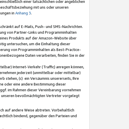
nschließlich einer tatsächlichen oder angeblichen
Geschäftsbeziehung mit uns oder unseren
mungen in
Anhang 3
.
schränkt auf E-Mails, Push- und SMS-Nachrichten.
ellung von Partner-Links und Programminhalten
 eines Produkts auf der Amazon-Website über
tig untersuchen, um die Einhaltung dieser
ntierung von Programminhalten als Best-Practice-
sonenbezogene Daten verarbeiten, finden Sie in der
telbar) Internet-Verkehr (Traffic) anregen können,
rnehmen jederzeit (unmittelbar oder mittelbar)
b stehen, (c) ein Versäumnis unsererseits, Ihre
fene oder eine andere Bestimmung dieser
r ggf. im Rahmen dieser Vereinbarung vornehmen
ch unseren bevollmächtigten Vertreter vorgelegt
ch auf andere Weise abtreten. Vorbehaltlich
rechtlich bindend, gegenüber den Parteien und