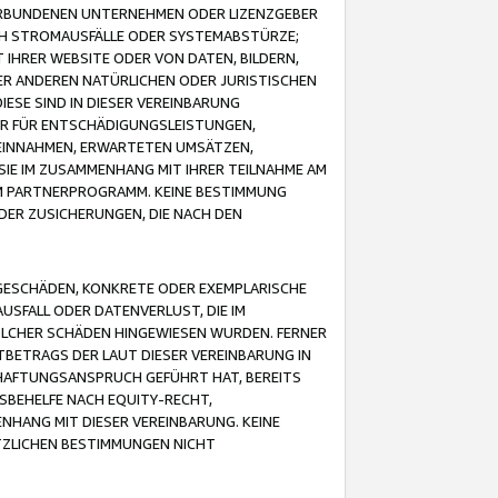
VERBUNDENEN UNTERNEHMEN ODER LIZENZGEBER
ICH STROMAUSFÄLLE ODER SYSTEMABSTÜRZE;
IHRER WEBSITE ODER VON DATEN, BILDERN,
ER ANDEREN NATÜRLICHEN ODER JURISTISCHEN
ESE SIND IN DIESER VEREINBARUNG
R FÜR ENTSCHÄDIGUNGSLEISTUNGEN,
EINNAHMEN, ERWARTETEN UMSÄTZEN,
SIE IM ZUSAMMENHANG MIT IHRER TEILNAHME AM
M PARTNERPROGRAMM. KEINE BESTIMMUNG
DER ZUSICHERUNGEN, DIE NACH DEN
GESCHÄDEN, KONKRETE ODER EXEMPLARISCHE
SFALL ODER DATENVERLUST, DIE IM
OLCHER SCHÄDEN HINGEWIESEN WURDEN. FERNER
BETRAGS DER LAUT DIESER VEREINBARUNG IN
HAFTUNGSANSPRUCH GEFÜHRT HAT, BEREITS
SBEHELFE NACH EQUITY-RECHT,
NHANG MIT DIESER VEREINBARUNG. KEINE
TZLICHEN BESTIMMUNGEN NICHT