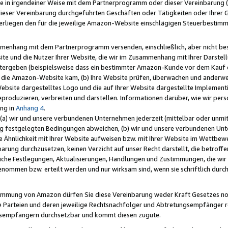
e in irgendeiner Weise mit dem Partnerprogramm oder dieser Vereinbarung (ei
ieser Vereinbarung durchgeführten Geschäften oder Tätigkeiten oder Ihrer 
liegen den für die jeweilige Amazon-Website einschlägigen Steuerbestim
mmenhang mit dem Partnerprogramm versenden, einschließlich, aber nicht be
site und die Nutzer Ihrer Website, die wir im Zusammenhang mit Ihrer Darst
itergeben (beispielsweise dass ein bestimmter Amazon-Kunde vor dem Kauf
uf die Amazon-Website kam, (b) Ihre Website prüfen, überwachen und anderwei
r Website dargestelltes Logo und die auf Ihrer Website dargestellte Impleme
reproduzieren, verbreiten und darstellen. Informationen darüber, wie wir per
ng in
Anhang 4
.
 (a) wir und unsere verbundenen Unternehmen jederzeit (mittelbar oder unmit
ng festgelegten Bedingungen abweichen, (b) wir und unsere verbundenen Unte
 Ähnlichkeit mit Ihrer Website aufweisen bzw. mit Ihrer Website im Wettbewer
barung durchzusetzen, keinen Verzicht auf unser Recht darstellt, die betrof
liche Festlegungen, Aktualisierungen, Handlungen und Zustimmungen, die wi
enommen bzw. erteilt werden und nur wirksam sind, wenn sie schriftlich dur
stimmung von Amazon dürfen Sie diese Vereinbarung weder Kraft Gesetzes no
die Parteien und deren jeweilige Rechtsnachfolger und Abtretungsempfänger 
ngsempfängern durchsetzbar und kommt diesen zugute.