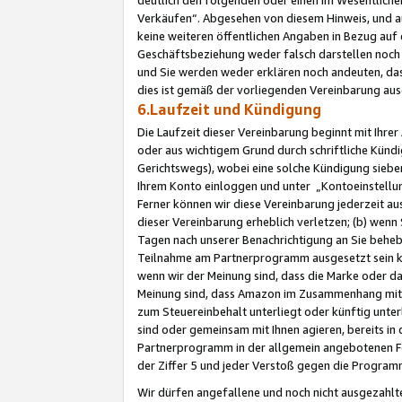
Verkäufen“. Abgesehen von diesem Hinweis, und a
keine weiteren öffentlichen Angaben in Bezug au
Geschäftsbeziehung weder falsch darstellen noch a
und Sie werden weder erklären noch andeuten, dass
dies ist gemäß der vorliegenden Vereinbarung ausd
6.Laufzeit und Kündigung
Die Laufzeit dieser Vereinbarung beginnt mit Ihre
oder aus wichtigem Grund durch schriftliche Kündi
Gerichtswegs), wobei eine solche Kündigung siebe
Ihrem Konto einloggen und unter „Kontoeinstellu
Ferner können wir diese Vereinbarung jederzeit aus
dieser Vereinbarung erheblich verletzen; (b) wenn
Tagen nach unserer Benachrichtigung an Sie behe
Teilnahme am Partnerprogramm ausgesetzt sein kö
wenn wir der Meinung sind, dass die Marke oder 
Meinung sind, dass Amazon im Zusammenhang mit d
zum Steuereinbehalt unterliegt oder künftig unter
sind oder gemeinsam mit Ihnen agieren, bereits in
Partnerprogramm in der allgemein angebotenen Fo
der Ziffer 5 und jeder Verstoß gegen die Programm
Wir dürfen angefallene und noch nicht ausgezahlt