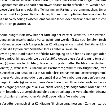
usgenommen dies ist nach dem anwendbaren Recht erforderlich, werden Sie 
f diese Vereinbarung oder Ihre Teilnahme am Partnerprogramm machen. Sie d
usschmücken (einschließlich der expliziten oder impliziten Aussage, dass A
 eine Verbindung zwischen Amazon und Ihnen oder einer anderen natürlichen 
rücklich gestattet ist.
r Anmeldung für die bzw. mit der Nutzung der Partner-Website. Diese Vereinb
gung an die jeweils andere Partei gekündigt werden (falls nach lokalem Rech
n Kalendertage nach Ausspruch der Kündigung wirksam wird. Sie können kündi
ngen“ die Option zum Schließen Ihres Kontos auswählen.
 wichtigem Grund durch schriftliche Kündigung an Sie fristlos kündigen oder I
 Sie darüber hinaus anderweitige Verstöße gegen diese Vereinbarung (einschli
ben; (c) wenn wir befürchten, dass Amazon potenziellen Rechts- oder Haftu
nnte; (d) wenn Ihre Teilnahme am Partnerprogramm für betrügerische, irref
das Ansehen von Amazon durch Sie oder Ihre Teilnahme am Partnerprogramm b
ieser Vereinbarung oder den gemäß dieser Vereinbarung von den Vertragspa
liegen könnte; (g) wenn wir diese Vereinbarung mit Ihnen oder anderen Perso
 der Vergangenheit, gleich aus welchem Grund, gekündigt hatten (oder Ihr Ko
rm beenden. Vorsorglich und ohne Einschränkung des vorstehenden Absatzes
richtlinien als erheblicher Verstoß gegen diese Vereinbarung.
e Vergütungen nach einer Kündigung für einen angemessenen Zeitraum zurückb