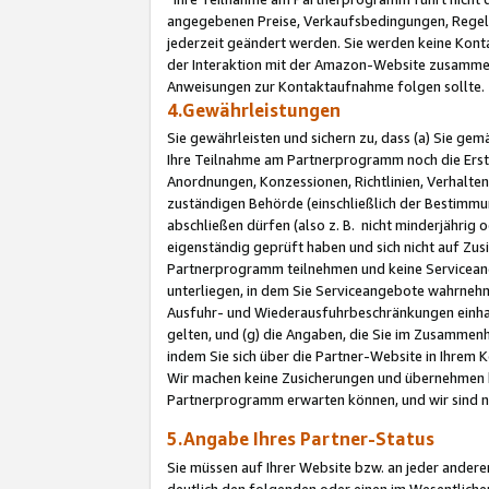
angegebenen Preise, Verkaufsbedingungen, Regeln
jederzeit geändert werden. Sie werden keine Konta
der Interaktion mit der Amazon-Website zusamme
Anweisungen zur Kontaktaufnahme folgen sollte.
4.Gewährleistungen
Sie gewährleisten und sichern zu, dass (a) Sie g
Ihre Teilnahme am Partnerprogramm noch die Erst
Anordnungen, Konzessionen, Richtlinien, Verhalten
zuständigen Behörde (einschließlich der Bestimmu
abschließen dürfen (also z. B. nicht minderjährig
eigenständig geprüft haben und sich nicht auf Zusi
Partnerprogramm teilnehmen und keine Servicean
unterliegen, in dem Sie Serviceangebote wahrneh
Ausfuhr- und Wiederausfuhrbeschränkungen einhal
gelten, und (g) die Angaben, die Sie im Zusammen
indem Sie sich über die Partner-Website in Ihrem
Wir machen keine Zusicherungen und übernehmen 
Partnerprogramm erwarten können, und wir sind n
5.Angabe Ihres Partner-Status
Sie müssen auf Ihrer Website bzw. an jeder ander
deutlich den folgenden oder einen im Wesentlichen