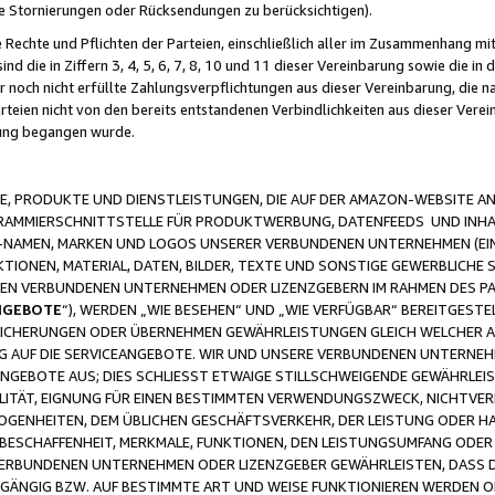
ge Stornierungen oder Rücksendungen zu berücksichtigen).
 Rechte und Pflichten der Parteien, einschließlich aller im Zusammenhang m
 die in Ziffern 3, 4, 5, 6, 7, 8, 10 und 11 dieser Vereinbarung sowie die in
er noch nicht erfüllte Zahlungsverpflichtungen aus dieser Vereinbarung, die
arteien nicht von den bereits entstandenen Verbindlichkeiten aus dieser Ver
gung begangen wurde.
 PRODUKTE UND DIENSTLEISTUNGEN, DIE AUF DER AMAZON-WEBSITE AN
GRAMMIERSCHNITTSTELLE FÜR PRODUKTWERBUNG, DATENFEEDS UND INH
-NAMEN, MARKEN UND LOGOS UNSERER VERBUNDENEN UNTERNEHMEN (EIN
IONEN, MATERIAL, DATEN, BILDER, TEXTE UND SONSTIGE GEWERBLICHE 
EREN VERBUNDENEN UNTERNEHMEN ODER LIZENZGEBERN IM RAHMEN DES 
NGEBOTE
“), WERDEN „WIE BESEHEN“ UND „WIE VERFÜGBAR“ BEREITGEST
CHERUNGEN ODER ÜBERNEHMEN GEWÄHRLEISTUNGEN GLEICH WELCHER AR
ZUG AUF DIE SERVICEANGEBOTE. WIR UND UNSERE VERBUNDENEN UNTERNEH
ANGEBOTE AUS; DIES SCHLIESST ETWAIGE STILLSCHWEIGENDE GEWÄHRLE
LITÄT, EIGNUNG FÜR EINEN BESTIMMTEN VERWENDUNGSZWECK, NICHTVER
OGENHEITEN, DEM ÜBLICHEN GESCHÄFTSVERKEHR, DER LEISTUNG ODER H
 BESCHAFFENHEIT, MERKMALE, FUNKTIONEN, DEN LEISTUNGSUMFANG ODER
VERBUNDENEN UNTERNEHMEN ODER LIZENZGEBER GEWÄHRLEISTEN, DASS D
HGÄNGIG BZW. AUF BESTIMMTE ART UND WEISE FUNKTIONIEREN WERDEN 