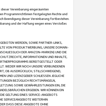
it dieser Vereinbarung eingeräumten
 den Programmrichtlinien festgelegten Rechte und
 nach Beendigung dieser Vereinbarung fortbestehen.
einbarung und der Haftung wegen eines Verstoßes
GEBOTEN WERDEN, SOWIE PARTNER-LINKS,
ALTE VON PRODUKTWERBUNG, UNSERE DOMAIN-
SCHLIESSLICH DER AMAZON-MARKEN) UND DIE
SCHUTZRECHTE, INFORMATIONEN UND INHALTE,
PARTNERPROGRAMMS BEREITGESTELLT ODER
ELLT. WEDER WIR NOCH UNSERE VERBUNDENEN
T, OB AUSDRÜCKLICH, STILLSCHWEIGEND,
MEN UND LIZENZGEBER SCHLIESSEN JEGLICHE
ISTUNGEN BEZÜGLICH RECHTSMÄNGELN,
LETZUNG SOWIE GEWÄHRLEISTUNGEN EIN, DIE
ANDELSBRÄUCHEN ERGEBEN. WIR KÖNNEN EIN
 DIE GELTUNG EINES SERVICE-ANGEBOTS
IE SERVICEANGEBOTE WEITERHIN
ODER DASS DIESE ANGEBOTE OHNE