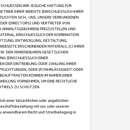
CHLIESSEN WIR JEGLICHE HAFTUNG FÜR
TRIEB IHRER WEBSITE (EINSCHLIESSLICH IHRER
FLICHTEN SICH, UNS, UNSERE VERBUNDENEN
EDER (DIRECTORS) UND VERTRETER VON
R ANWALTSGEBÜHREN) FREIZUSTELLEN UND
ATERIAL, EINSCHLIESSLICH DER KOMBINATION
NUTZUNG, ENTWICKLUNG, GESTALTUNG,
EBSEITE ERSCHEINENDEN MATERIALS, (C) IHRER
ZW. DEN ANWENDBAREN GESETZLICHEN
NG (EINSCHLIESSLICH EINER
BEN DER EINTREIBUNG ODER ZAHLUNG IHRER
LICHTUNGEN, ODER (F) FAHRLÄSSIGKEIT ODER
 BEAUFTRAGTEN KÖNNEN IM NAMEN EINER
HANDLUNG VORNEHMEN, UM EINE RECHTLICHE
TIKELS ZU SCHÜTZEN.
ich einer tatsächlichen oder angeblichen
Geschäftsbeziehung mit uns oder unseren
u anwendbarem Recht und Streitbeilegung in