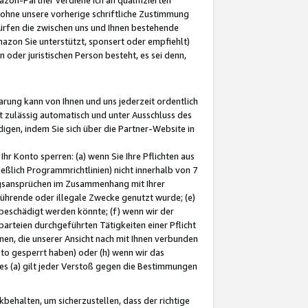
ohne unsere vorherige schriftliche Zustimmung
ürfen die zwischen uns und Ihnen bestehende
mazon Sie unterstützt, sponsert oder empfiehlt)
oder juristischen Person besteht, es sei denn,
arung kann von Ihnen und uns jederzeit ordentlich
t zulässig automatisch und unter Ausschluss des
gen, indem Sie sich über die Partner-Website in
hr Konto sperren: (a) wenn Sie Ihre Pflichten aus
eßlich Programmrichtlinien) nicht innerhalb von 7
ngsansprüchen im Zusammenhang mit Ihrer
ührende oder illegale Zwecke genutzt wurde; (e)
eschädigt werden könnte; (f) wenn wir der
rteien durchgeführten Tätigkeiten einer Pflicht
nen, die unserer Ansicht nach mit Ihnen verbunden
nto gesperrt haben) oder (h) wenn wir das
 (a) gilt jeder Verstoß gegen die Bestimmungen
ehalten, um sicherzustellen, dass der richtige