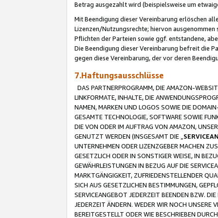
Betrag ausgezahlt wird (beispielsweise um etwai
Mit Beendigung dieser Vereinbarung erlöschen alle
Lizenzen/Nutzungsrechte; hiervon ausgenommen sind
Pflichten der Parteien sowie ggf. entstandene, ab
Die Beendigung dieser Vereinbarung befreit die P
gegen diese Vereinbarung, der vor deren Beendi
7.Haftungsausschlüsse
DAS PARTNERPROGRAMM, DIE AMAZON-WEBSITE,
LINKFORMATE, INHALTE, DIE ANWENDUNGSPRO
NAMEN, MARKEN UND LOGOS SOWIE DIE DOMAIN
GESAMTE TECHNOLOGIE, SOFTWARE SOWIE FUNKT
DIE VON ODER IM AUFTRAG VON AMAZON, UNS
GENUTZT WERDEN (INSGESAMT DIE „
SERVICEA
UNTERNEHMEN ODER LIZENZGEBER MACHEN ZUSI
GESETZLICH ODER IN SONSTIGER WEISE, IN BE
GEWÄHRLEISTUNGEN IN BEZUG AUF DIE SERVICE
MARKTGÄNGIGKEIT, ZUFRIEDENSTELLENDER QUA
SICH AUS GESETZLICHEN BESTIMMUNGEN, GEPFL
SERVICEANGEBOT JEDERZEIT BEENDEN BZW. DIE
JEDERZEIT ÄNDERN. WEDER WIR NOCH UNSERE 
BEREITGESTELLT ODER WIE BESCHRIEBEN DURC