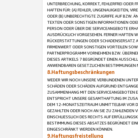
UNTERBRECHUNG, KORREKT, FEHLERFREI ODER 
HAFTEN FÜR: (A) FEHLER, UNGENAUIGKEITEN, 
ODER (B) UNBERECHTIGTE ZUGRIFFE AUF BZW. 
TEXTEN ODER SONSTIGEN INFORMATIONEN ODER 
PERSON ODER ÜBER DIE SERVICEANGEBOTE ERHA
AUSDRÜCKLICH VORGESEHEN. FERNER HAFTEN 
RÜCKERSTATTUNGEN ODER SCHADENSERSATZ AU
FIRMENWERT ODER SONSTIGEN VORTEILEN SOWIE
PARTNERPROGRAMM VORNEHMEN BZW. ÜBERNEHM
DIESES ARTIKELS 7 BEGRÜNDET EINEN AUSSCH
ANWENDBAREN GESETZLICHEN BESTIMMUNGEN 
8.Haftungsbeschränkungen
WEDER WIR NOCH UNSERE VERBUNDENEN UNTERN
SCHÄDEN ODER SCHÄDEN AUFGRUND ENTGANGENE
ZUSAMMENHANG MIT DEN SERVICEANGEBOTEN EN
ENTSPRICHT UNSERE GESAMTHAFTUNG IM ZUSAM
DEM 12-MONATSZEITRAUM UNMITTELBAR VOR DE
GEZAHLTEN ODER NOCH AN SIE ZU ZAHLENDEN V
EINSCHLIESSLICH DES RECHTS AUF ERFÜLLUNGS
BESTIMMUNG DIESES ABSATZES BEGRÜNDET EI
EINGESCHRÄNKT WERDEN KÖNNEN.
9.Haftungsfreistellung