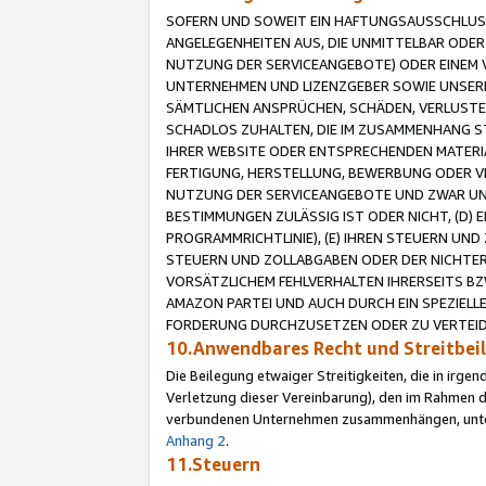
SOFERN UND SOWEIT EIN HAFTUNGSAUSSCHLUSS
ANGELEGENHEITEN AUS, DIE UNMITTELBAR ODER 
NUTZUNG DER SERVICEANGEBOTE) ODER EINEM V
UNTERNEHMEN UND LIZENZGEBER SOWIE UNSERE 
SÄMTLICHEN ANSPRÜCHEN, SCHÄDEN, VERLUSTE
SCHADLOS ZUHALTEN, DIE IM ZUSAMMENHANG STE
IHRER WEBSITE ODER ENTSPRECHENDEN MATERIA
FERTIGUNG, HERSTELLUNG, BEWERBUNG ODER VE
NUTZUNG DER SERVICEANGEBOTE UND ZWAR UN
BESTIMMUNGEN ZULÄSSIG IST ODER NICHT, (D) 
PROGRAMMRICHTLINIE), (E) IHREN STEUERN UN
STEUERN UND ZOLLABGABEN ODER DER NICHTER
VORSÄTZLICHEM FEHLVERHALTEN IHRERSEITS BZ
AMAZON PARTEI UND AUCH DURCH EIN SPEZIELL
FORDERUNG DURCHZUSETZEN ODER ZU VERTEIDI
10.Anwendbares Recht und Streitbe
Die Beilegung etwaiger Streitigkeiten, die in irg
Verletzung dieser Vereinbarung), den im Rahmen d
verbundenen Unternehmen zusammenhängen, unterl
Anhang 2
.
11.Steuern