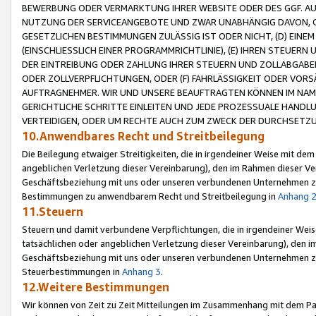
BEWERBUNG ODER VERMARKTUNG IHRER WEBSITE ODER DES GGF. AUF 
NUTZUNG DER SERVICEANGEBOTE UND ZWAR UNABHÄNGIG DAVON, O
GESETZLICHEN BESTIMMUNGEN ZULÄSSIG IST ODER NICHT, (D) EINE
(EINSCHLIESSLICH EINER PROGRAMMRICHTLINIE), (E) IHREN STEUER
DER EINTREIBUNG ODER ZAHLUNG IHRER STEUERN UND ZOLLABGAB
ODER ZOLLVERPFLICHTUNGEN, ODER (F) FAHRLÄSSIGKEIT ODER VORS
AUFTRAGNEHMER. WIR UND UNSERE BEAUFTRAGTEN KÖNNEN IM NAME
GERICHTLICHE SCHRITTE EINLEITEN UND JEDE PROZESSUALE HAND
VERTEIDIGEN, ODER UM RECHTE AUCH ZUM ZWECK DER DURCHSETZU
10.Anwendbares Recht und Streitbeilegung
Die Beilegung etwaiger Streitigkeiten, die in irgendeiner Weise mit de
angeblichen Verletzung dieser Vereinbarung), den im Rahmen dieser Ve
Geschäftsbeziehung mit uns oder unseren verbundenen Unternehmen zu
Bestimmungen zu anwendbarem Recht und Streitbeilegung in
Anhang 
11.Steuern
Steuern und damit verbundene Verpflichtungen, die in irgendeiner Wei
tatsächlichen oder angeblichen Verletzung dieser Vereinbarung), den 
Geschäftsbeziehung mit uns oder unseren verbundenen Unternehmen z
Steuerbestimmungen in
Anhang 3
.
12.Weitere Bestimmungen
Wir können von Zeit zu Zeit Mitteilungen im Zusammenhang mit dem Par