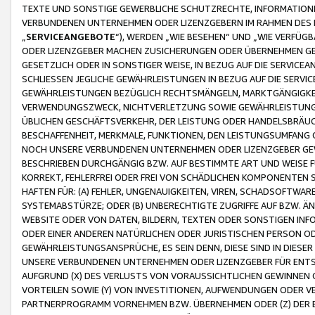
TEXTE UND SONSTIGE GEWERBLICHE SCHUTZRECHTE, INFORMATIONE
VERBUNDENEN UNTERNEHMEN ODER LIZENZGEBERN IM RAHMEN DES
„
SERVICEANGEBOTE
“), WERDEN „WIE BESEHEN“ UND „WIE VERFÜ
ODER LIZENZGEBER MACHEN ZUSICHERUNGEN ODER ÜBERNEHMEN GEW
GESETZLICH ODER IN SONSTIGER WEISE, IN BEZUG AUF DIE SERVI
SCHLIESSEN JEGLICHE GEWÄHRLEISTUNGEN IN BEZUG AUF DIE SERVI
GEWÄHRLEISTUNGEN BEZÜGLICH RECHTSMÄNGELN, MARKTGÄNGIGKEIT
VERWENDUNGSZWECK, NICHTVERLETZUNG SOWIE GEWÄHRLEISTUNGEN 
ÜBLICHEN GESCHÄFTSVERKEHR, DER LEISTUNG ODER HANDELSBRÄUCH
BESCHAFFENHEIT, MERKMALE, FUNKTIONEN, DEN LEISTUNGSUMFANG 
NOCH UNSERE VERBUNDENEN UNTERNEHMEN ODER LIZENZGEBER GEWÄ
BESCHRIEBEN DURCHGÄNGIG BZW. AUF BESTIMMTE ART UND WEISE
KORREKT, FEHLERFREI ODER FREI VON SCHÄDLICHEN KOMPONENTEN
HAFTEN FÜR: (A) FEHLER, UNGENAUIGKEITEN, VIREN, SCHADSOFTW
SYSTEMABSTÜRZE; ODER (B) UNBERECHTIGTE ZUGRIFFE AUF BZW. 
WEBSITE ODER VON DATEN, BILDERN, TEXTEN ODER SONSTIGEN INF
ODER EINER ANDEREN NATÜRLICHEN ODER JURISTISCHEN PERSON OD
GEWÄHRLEISTUNGSANSPRÜCHE, ES SEIN DENN, DIESE SIND IN DIES
UNSERE VERBUNDENEN UNTERNEHMEN ODER LIZENZGEBER FÜR EN
AUFGRUND (X) DES VERLUSTS VON VORAUSSICHTLICHEN GEWINNEN
VORTEILEN SOWIE (Y) VON INVESTITIONEN, AUFWENDUNGEN ODER VE
PARTNERPROGRAMM VORNEHMEN BZW. ÜBERNEHMEN ODER (Z) DER 