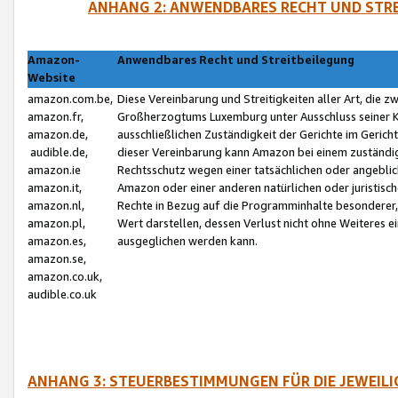
ANHANG 2: ANWENDBARES RECHT UND STRE
Amazon-
Anwendbares Recht und Streitbeilegung
Website
amazon.com.be,
Diese Vereinbarung und Streitigkeiten aller Art, die 
amazon.fr,
Großherzogtums Luxemburg unter Ausschluss seiner Kol
amazon.de,
ausschließlichen Zuständigkeit der Gerichte im Geri
audible.de,
dieser Vereinbarung kann Amazon bei einem zuständig
amazon.ie
Rechtsschutz wegen einer tatsächlichen oder angebli
amazon.it,
Amazon oder einer anderen natürlichen oder juristisc
amazon.nl,
Rechte in Bezug auf die Programminhalte besonderer,
amazon.pl,
Wert darstellen, dessen Verlust nicht ohne Weiteres e
amazon.es,
ausgeglichen werden kann.
amazon.se,
amazon.co.uk,
audible.co.uk
ANHANG 3: STEUERBESTIMMUNGEN FÜR DIE JEWEIL