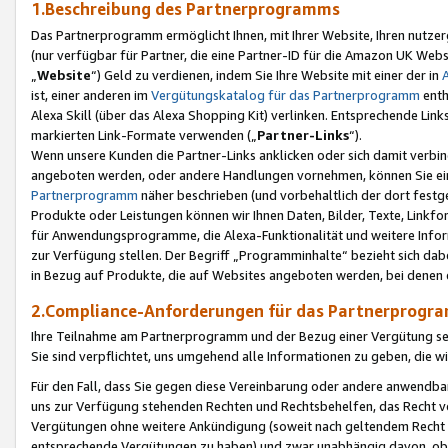
1.Beschreibung des Partnerprogramms
Das Partnerprogramm ermöglicht Ihnen, mit Ihrer Website, Ihren nutzer
(nur verfügbar für Partner, die eine Partner-ID für die Amazon UK We
„
Website
“) Geld zu verdienen, indem Sie Ihre Website mit einer der in
ist, einer anderen im
Vergütungskatalog für das Partnerprogramm
enth
Alexa Skill (über das Alexa Shopping Kit) verlinken. Entsprechende Lin
markierten Link-Formate verwenden („
Partner-Links
“).
Wenn unsere Kunden die Partner-Links anklicken oder sich damit verbi
angeboten werden, oder andere Handlungen vornehmen, können Sie eine
Partnerprogramm
näher beschrieben (und vorbehaltlich der dort festg
Produkte oder Leistungen können wir Ihnen Daten, Bilder, Texte, Linkfo
für Anwendungsprogramme, die Alexa-Funktionalität und weitere Inf
zur Verfügung stellen. Der Begriff „Programminhalte“ bezieht sich dabe
in Bezug auf Produkte, die auf Websites angeboten werden, bei denen 
2.Compliance-Anforderungen für das Partnerprog
Ihre Teilnahme am Partnerprogramm und der Bezug einer Vergütung setz
Sie sind verpflichtet, uns umgehend alle Informationen zu geben, die w
Für den Fall, dass Sie gegen diese Vereinbarung oder andere anwendba
uns zur Verfügung stehenden Rechten und Rechtsbehelfen, das Recht vo
Vergütungen ohne weitere Ankündigung (soweit nach geltendem Recht z
entsprechende Vergütungen zu haben) und zwar unabhängig davon, ob 