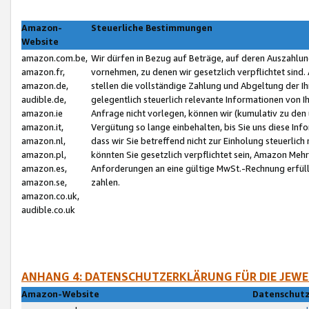
Amazon-
Steuerliche Bestimmungen
Website
amazon.com.be,
Wir dürfen in Bezug auf Beträge, auf deren Auszahlun
amazon.fr,
vornehmen, zu denen wir gesetzlich verpflichtet sind
amazon.de,
stellen die vollständige Zahlung und Abgeltung der 
audible.de,
gelegentlich steuerlich relevante Informationen von I
amazon.ie
Anfrage nicht vorlegen, können wir (kumulativ zu de
amazon.it,
Vergütung so lange einbehalten, bis Sie uns diese Inf
amazon.nl,
dass wir Sie betreffend nicht zur Einholung steuerlich 
amazon.pl,
könnten Sie gesetzlich verpflichtet sein, Amazon Meh
amazon.es,
Anforderungen an eine gültige MwSt.-Rechnung erfüllt
amazon.se,
zahlen.
amazon.co.uk,
audible.co.uk
ANHANG 4: DATENSCHUTZERKLÄRUNG FÜR DIE JEWE
Amazon-Website
Datenschutz