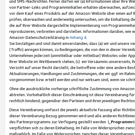
und SMS-Nachrichten. Ferner dürfen wir (a) Informationen über Ihre We
von Partner-Links und Programminhalten erhalten überwachen, aufzei
vor dem Kauf eines Produkts auf der Amazon-Website über einen auf Ih
prüfen, überwachen und anderweitig untersuchen, um die Einhaltung dies
die auf Ihrer Website dargestellte Implementierung von Programminhalt
reproduzieren, verbreiten und darstellen. Informationen darüber, wie w
Amazon-Datenschutzerklärung in
Anhang 4
.
Sie bestätigen und sind damit einverstanden, dass (a) wir und unsere 
(Traffic) anregen können, zu Bedingungen, die von den in dieser Vere
Unternehmen jederzeit (unmittelbar oder mittelbar) Websites oder Appl
Ihrer Website im Wettbewerb stehen, (c) ein Versäumnis unsererseits, I
Verzicht auf unser Recht darstellt, die betroffene oder eine andere B
Aktualisierungen, Handlungen und Zustimmungen, die wir ggf. im Rahme
vorgenommen bzw. erteilt werden und nur wirksam sind, wenn sie schri
Ohne die ausdrückliche vorherige schriftliche Zustimmung von Amazon
abtreten. Vorbehaltlich dieser Einschränkung ist diese Vereinbarung f
rechtlich bindend, gegenüber den Parteien und ihren jeweiligen Rech
Diese Vereinbarung umfasst die jeweils aktuellste Fassung aller Richtli
dieser Vereinbarung Bezug genommen wird und alle anderen Richtlinie
des Partnerprogramms zur Verfügung gestellt werden („
Programmric
verpflichten sich zu deren Einhaltung. Im Falle von Widersprüchen zwi
maßgeblich. Im Falle von Widersprüchen zwischen dieser Vereinbarun