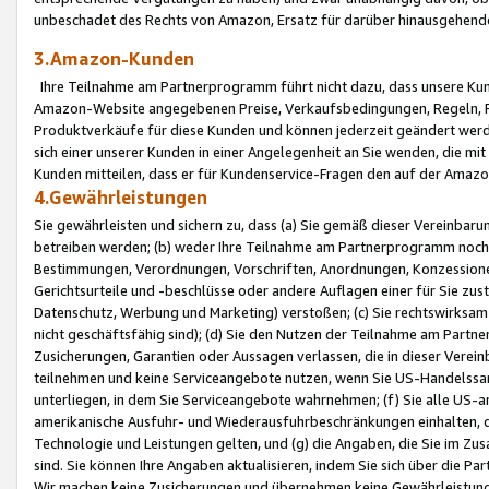
unbeschadet des Rechts von Amazon, Ersatz für darüber hinausgehen
3.Amazon-Kunden
Ihre Teilnahme am Partnerprogramm führt nicht dazu, dass unsere Kun
Amazon-Website angegebenen Preise, Verkaufsbedingungen, Regeln, Ri
Produktverkäufe für diese Kunden und können jederzeit geändert werde
sich einer unserer Kunden in einer Angelegenheit an Sie wenden, die 
Kunden mitteilen, dass er für Kundenservice-Fragen den auf der Ama
4.Gewährleistungen
Sie gewährleisten und sichern zu, dass (a) Sie gemäß dieser Vereinba
betreiben werden; (b) weder Ihre Teilnahme am Partnerprogramm noch d
Bestimmungen, Verordnungen, Vorschriften, Anordnungen, Konzessionen,
Gerichtsurteile und -beschlüsse oder andere Auflagen einer für Sie zu
Datenschutz, Werbung und Marketing) verstoßen; (c) Sie rechtswirksam 
nicht geschäftsfähig sind); (d) Sie den Nutzen der Teilnahme am Partne
Zusicherungen, Garantien oder Aussagen verlassen, die in dieser Verein
teilnehmen und keine Serviceangebote nutzen, wenn Sie US-Handelssa
unterliegen, in dem Sie Serviceangebote wahrnehmen; (f) Sie alle US
amerikanische Ausfuhr- und Wiederausfuhrbeschränkungen einhalten, 
Technologie und Leistungen gelten, und (g) die Angaben, die Sie im 
sind. Sie können Ihre Angaben aktualisieren, indem Sie sich über die 
Wir machen keine Zusicherungen und übernehmen keine Gewährleistun