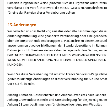
Parteien in irgendeiner Weise (einschließlich des Ergreifens oder Unt
veranlasst oder verpflichtet wird, die mit US-Gesetzen, Vorschriften,
für eine der Parteien dieser Vereinbarung gelten.
13.Änderungen
Wir behalten uns das Recht vor, einzelne oder alle Bestimmungen diese
Änderungsmitteilung, eine geänderte Vereinbarung oder eine geänderte 
über die entsprechende Änderung per E-Mail an Ihre zu diesem Zeitpun
ausgenommen etwaige Erhöhungen der Standardvergütung im Rahmen
Datum, jedoch frühestens sieben Kalendertage nach dem Datum, an de
PARTNERPROGRAMM NACH DEM DATUM DES WIRKSAMWERDENS DER Ä
WENN SIE MIT EINER ÄNDERUNG NICHT EINVERSTANDEN SIND, HABEN S
KÜNDIGEN.
Wenn Sie diese Vereinbarung mit Amazon France Services SAS geschlo
gelten zukünftige Änderungen an dieser Vereinbarung für Sie und Ama
Core S.à r.l. bezieht.
Anhang 1Amazon-Gesellschaften und Amazon-Websites nach Ländern
Anhang 2Anwendbares Recht und Streitbeilegung für die jeweiligen 
Anhang 3Steuerbestimmungen für die jeweiligen Amazon-Websites