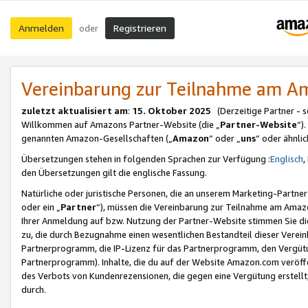
Anmelden
Registrieren
oder
Vereinbarung zur Teilnahme am 
zuletzt aktualisiert am
:
15. Oktober 2025
(Derzeitige Partner - 
Willkommen auf Amazons Partner-Website (die „
Partner-Website
“)
genannten Amazon-Gesellschaften („
Amazon
“ oder „
uns
“ oder ähnli
Übersetzungen stehen in folgenden Sprachen zur Verfügung :
Englisch
,
den Übersetzungen gilt die englische Fassung.
Natürliche oder juristische Personen, die an unserem Marketing-Partn
oder ein „
Partner
“), müssen die Vereinbarung zur Teilnahme am Ama
Ihrer Anmeldung auf bzw. Nutzung der Partner-Website stimmen Sie die
zu, die durch Bezugnahme einen wesentlichen Bestandteil dieser Verei
Partnerprogramm, die IP-Lizenz für das Partnerprogramm, den Vergütu
Partnerprogramm). Inhalte, die du auf der Website Amazon.com veröffe
des Verbots von Kundenrezensionen, die gegen eine Vergütung erstellt, 
durch.