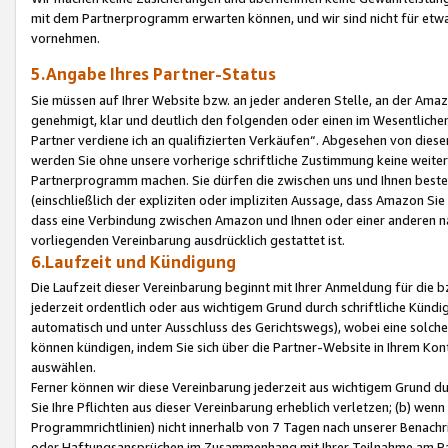
mit dem Partnerprogramm erwarten können, und wir sind nicht für etwa
vornehmen.
5.Angabe Ihres Partner-Status
Sie müssen auf Ihrer Website bzw. an jeder anderen Stelle, an der Am
genehmigt, klar und deutlich den folgenden oder einen im Wesentlichen
Partner verdiene ich an qualifizierten Verkäufen“. Abgesehen von die
werden Sie ohne unsere vorherige schriftliche Zustimmung keine weite
Partnerprogramm machen. Sie dürfen die zwischen uns und Ihnen best
(einschließlich der expliziten oder impliziten Aussage, dass Amazon Si
dass eine Verbindung zwischen Amazon und Ihnen oder einer anderen natü
vorliegenden Vereinbarung ausdrücklich gestattet ist.
6.Laufzeit und Kündigung
Die Laufzeit dieser Vereinbarung beginnt mit Ihrer Anmeldung für die 
jederzeit ordentlich oder aus wichtigem Grund durch schriftliche Kündi
automatisch und unter Ausschluss des Gerichtswegs), wobei eine solch
können kündigen, indem Sie sich über die Partner-Website in Ihrem Ko
auswählen.
Ferner können wir diese Vereinbarung jederzeit aus wichtigem Grund dur
Sie Ihre Pflichten aus dieser Vereinbarung erheblich verletzen; (b) wen
Programmrichtlinien) nicht innerhalb von 7 Tagen nach unserer Benachr
oder Haftungsansprüchen im Zusammenhang mit Ihrer Teilnahme am Pa