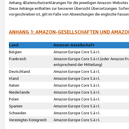
Anhang 4Datenschutzerklärungen für die jeweiligen Amazon-Websites
Diese Anhänge enthalten zur besseren Übersicht Übersetzungen. Sofe
vorgeschrieben ist, gilt im Falle von Abweichungen die englische Fass
ANHANG 1: AMAZON-GESELLSCHAFTEN UND AMAZO
Land
Amazon-Gesellschaft
Belgien
Amazon Europe Core S.à r.l.
Frankreich
Amazon Europe Core S.à r.l.(oder Amazon Fr
entsprechend der Mitteilung)
Deutschland
Amazon Europe Core S.à r.l.
Irland
Amazon Europe Core S.à r.l.
Italien
Amazon Europe Core S.à r.l.
Niederlande
Amazon Europe Core S.à r.l.
Polen
Amazon Europe Core S.à r.l.
Spanien
Amazon Europe Core S.à r.l.
Schweden
Amazon Europe Core S.à r.l.
Vereinigtes Königreich
Amazon Europe Core S.à r.l.