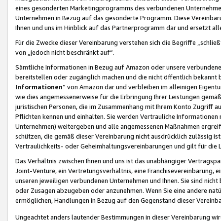
eines gesonderten Marketingprogramms des verbundenen Unternehmens
Unternehmen in Bezug auf das gesonderte Programm. Diese Vereinbarung
Ihnen und uns im Hinblick auf das Partnerprogramm dar und ersetzt al
Für die Zwecke dieser Vereinbarung verstehen sich die Begriffe „schließ
von „jedoch nicht beschränkt auf“.
Sämtliche Informationen in Bezug auf Amazon oder unsere verbunde
bereitstellen oder zugänglich machen und die nicht öffentlich bekannt bz
Informationen
“ von Amazon dar und verbleiben im alleinigen Eigent
wie dies angemessenerweise für die Erbringung Ihrer Leistungen gemäß d
juristischen Personen, die im Zusammenhang mit Ihrem Konto Zugriff au
Pflichten kennen und einhalten. Sie werden Vertrauliche Informationen 
Unternehmen) weitergeben und alle angemessenen Maßnahmen ergreifen
schützen, die gemäß dieser Vereinbarung nicht ausdrücklich zulässig is
Vertraulichkeits- oder Geheimhaltungsvereinbarungen und gilt für die
Das Verhältnis zwischen Ihnen und uns ist das unabhängiger Vertragspa
Joint-Venture, ein Vertretungsverhältnis, eine Franchisevereinbarung, 
unseren jeweiligen verbundenen Unternehmen und Ihnen. Sie sind ni
oder Zusagen abzugeben oder anzunehmen. Wenn Sie eine andere natürli
ermöglichen, Handlungen in Bezug auf den Gegenstand dieser Vereinbar
Ungeachtet anders lautender Bestimmungen in dieser Vereinbarung wird