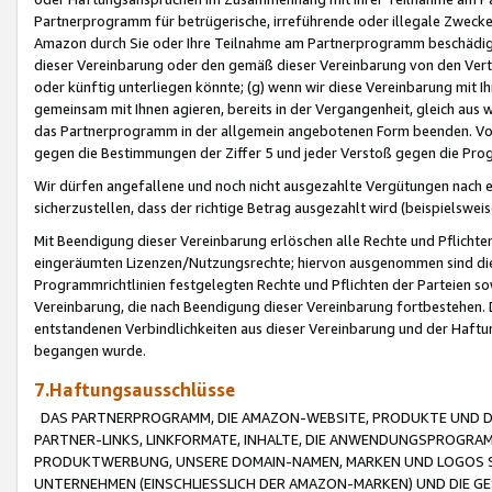
Partnerprogramm für betrügerische, irreführende oder illegale Zwecke
Amazon durch Sie oder Ihre Teilnahme am Partnerprogramm beschädig
dieser Vereinbarung oder den gemäß dieser Vereinbarung von den Vertr
oder künftig unterliegen könnte; (g) wenn wir diese Vereinbarung mit I
gemeinsam mit Ihnen agieren, bereits in der Vergangenheit, gleich aus
das Partnerprogramm in der allgemein angebotenen Form beenden. Vors
gegen die Bestimmungen der Ziffer 5 und jeder Verstoß gegen die Prog
Wir dürfen angefallene und noch nicht ausgezahlte Vergütungen nach 
sicherzustellen, dass der richtige Betrag ausgezahlt wird (beispielsw
Mit Beendigung dieser Vereinbarung erlöschen alle Rechte und Pflichte
eingeräumten Lizenzen/Nutzungsrechte; hiervon ausgenommen sind die in 
Programmrichtlinien festgelegten Rechte und Pflichten der Parteien sow
Vereinbarung, die nach Beendigung dieser Vereinbarung fortbestehen. D
entstandenen Verbindlichkeiten aus dieser Vereinbarung und der Haft
begangen wurde.
7.Haftungsausschlüsse
DAS PARTNERPROGRAMM, DIE AMAZON-WEBSITE, PRODUKTE UND DI
PARTNER-LINKS, LINKFORMATE, INHALTE, DIE ANWENDUNGSPROGR
PRODUKTWERBUNG, UNSERE DOMAIN-NAMEN, MARKEN UND LOGOS S
UNTERNEHMEN (EINSCHLIESSLICH DER AMAZON-MARKEN) UND DIE GE