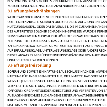
BESTIMMUNG DIESES ARTIKELS 7 BEGRÜNDET EINEN AUSSCHLUSS 
ZUSICHERUNGEN, DIE NACH DEN ANWENDBAREN GESETZLICHEN BE
8.Haftungsbeschränkungen
WEDER WIR NOCH UNSERE VERBUNDENEN UNTERNEHMEN ODER LIZEN
ODER EXEMPLARISCHE SCHÄDEN ODER SCHÄDEN AUFGRUND ENTGANG
NUTZUNGSAUSFALL ODER DATENVERLUST, DIE IM ZUSAMMENHANG MI
DES AUFTRETENS SOLCHER SCHÄDEN HINGEWIESEN WURDEN. FERN
SERVICEANGEBOTEN MAXIMAL DER HÖHE DES GESAMTBETRAGS DER 
ZEITPUNKT DES EREIGNISSES, DAS ZU DEM ZULETZT ENTSTANDENE
ZAHLENDEN VERGÜTUNGEN. SIE VERZICHTEN HIERMIT AUF ETWAIGE 
AUF ERFÜLLUNGSKLAGE, UNTERLASSUNGSKLAGE ODER ANDERE RECHT
DIESES ABSATZES BEGRÜNDET EINE EINSCHRÄNKUNG VON HAFTUNG
EINGESCHRÄNKT WERDEN KÖNNEN.
9.Haftungsfreistellung
SOFERN UND SOWEIT EIN HAFTUNGSAUSSCHLUSS NACH DEN ANWENDB
HAFTUNG FÜR ANGELEGENHEITEN AUS, DIE UNMITTELBAR ODER MITT
WEBSITE (EINSCHLIESSLICH IHRER NUTZUNG DER SERVICEANGEBOTE)
VERPFLICHTEN SICH, UNS, UNSERE VERBUNDENEN UNTERNEHMEN UN
(OFFICERS), ORGANMITGLIEDER (DIRECTORS) UND VERTRETER VON 
AUSLAGEN (EINSCHLIESSLICH ANGEMESSENER ANWALTSGEBÜHREN) FR
IHRER WEBSITE BZW. AUF IHRER WEBSITE ERSCHEINENDEM MATERIAL
MATERIALS MIT ANDEREN APPLIKATIONEN, INHALTEN ODER PROZESSE