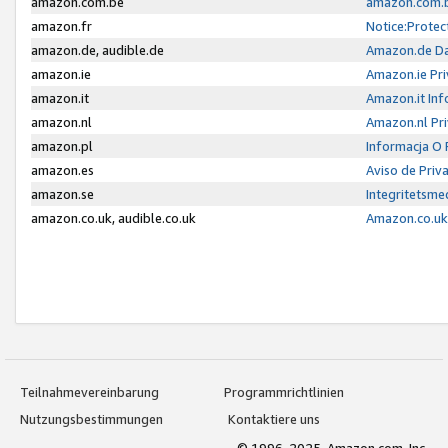
amazon.com.be
amazon.com.b
amazon.fr
Notice:Protec
amazon.de, audible.de
Amazon.de Da
amazon.ie
Amazon.ie Pri
amazon.it
Amazon.it Inf
amazon.nl
Amazon.nl Pri
amazon.pl
Informacja O
amazon.es
Aviso de Priv
amazon.se
Integritetsm
amazon.co.uk, audible.co.uk
Amazon.co.uk 
Teilnahmevereinbarung
Programmrichtlinien
Nutzungsbestimmungen
Kontaktiere uns