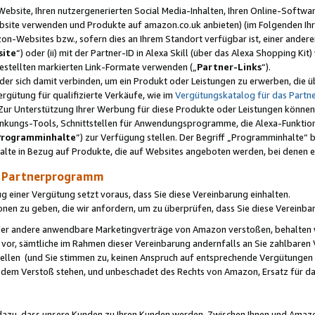
ebsite, Ihren nutzergenerierten Social Media-Inhalten, Ihren Online-Softwar
ebsite verwenden und Produkte auf amazon.co.uk anbieten) (im Folgenden Ihr
-Websites bzw., sofern dies an Ihrem Standort verfügbar ist, einer ander
ite
“) oder (ii) mit der Partner-ID in Alexa Skill (über das Alexa Shopping Ki
estellten markierten Link-Formate verwenden („
Partner-Links
“).
oder sich damit verbinden, um ein Produkt oder Leistungen zu erwerben, di
gütung für qualifizierte Verkäufe, wie im
Vergütungskatalog für das Part
Zur Unterstützung Ihrer Werbung für diese Produkte oder Leistungen können w
linkungs-Tools, Schnittstellen für Anwendungsprogramme, die Alexa-Funktion
Programminhalte
“) zur Verfügung stellen. Der Begriff „Programminhalte“ be
halte in Bezug auf Produkte, die auf Websites angeboten werden, bei denen 
as Partnerprogramm
einer Vergütung setzt voraus, dass Sie diese Vereinbarung einhalten.
ionen zu geben, die wir anfordern, um zu überprüfen, dass Sie diese Vereinba
oder andere anwendbare Marketingverträge von Amazon verstoßen, behalten w
 vor, sämtliche im Rahmen dieser Vereinbarung andernfalls an Sie zahlbare
tellen (und Sie stimmen zu, keinen Anspruch auf entsprechende Vergütungen
 dem Verstoß stehen, und unbeschadet des Rechts von Amazon, Ersatz für 
azu, dass unsere Kunden zu Ihren Kunden werden. Zwischen Ihnen und Amaz