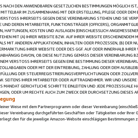
 NACH DEN ANWENDBAREN GESETZLICHEN BESTIMMUNGEN MÖGLICH IST, S
MITTELBAR IM ZUSAMMENHANG MIT DER ERSTELLUNG, PFLEGE ODER DEM BE
ERSTOSS IHRERSEITS GEGEN DIESE VEREINBARUNG STEHEN UND SIE VERP
UND DEREN MITARBEITER, FUNKTIONSTRÄGER (OFFICERS), ORGANMITGLI
N, HAFTUNGEN, KOSTEN UND AUSLAGEN (EINSCHLIESSLICH ANGEMESSENE
HEN MIT (A) IHRER WEBSITE BZW. AUF IHRER WEBSITE ERSCHEINENDEM M
LS MIT ANDEREN APPLIKATIONEN, INHALTEN ODER PROZESSEN, (B) DER 
RMARKTUNG IHRER WEBSITE ODER DES GGF. AUF ODER INNERHALB IHRER W
ABHÄNGIG DAVON, OB DIESE NUTZUNG GEMÄSS DIESER VEREINBARUNG B
EINEM VERSTOSS IHRERSEITS GEGEN EINE BESTIMMUNG DIESER VEREINBARU
D ZOLLABGABEN ODER MIT DER EINTREIBUNG, ZAHLUNG ODER DEM AUSBLEI
FÜLLUNG DER STEUERREGISTRIERUNGSVERPFLICHTUNGEN ODER ZOLLVERPF
W. SEITENS IHRER MITARBEITER ODER AUFTRAGNEHMER. WIR UND UNSERE
ES MANDAT GERICHTLICHE SCHRITTE EINLEITEN UND JEDE PROZESSUALE 
GEN, ODER UM RECHTE AUCH ZUM ZWECK DER DURCHSETZUNG DIESES AR
ilegung
endeiner Weise mit dem Partnerprogramm oder dieser Vereinbarung (einschließl
ieser Vereinbarung durchgeführten Geschäften oder Tätigkeiten oder Ihrer 
iegt den für die jeweilige Amazon-Website einschlägigen Bestimmungen z