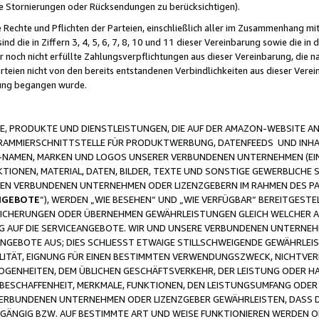
ge Stornierungen oder Rücksendungen zu berücksichtigen).
 Rechte und Pflichten der Parteien, einschließlich aller im Zusammenhang m
 die in Ziffern 3, 4, 5, 6, 7, 8, 10 und 11 dieser Vereinbarung sowie die in
er noch nicht erfüllte Zahlungsverpflichtungen aus dieser Vereinbarung, die
arteien nicht von den bereits entstandenen Verbindlichkeiten aus dieser Ver
gung begangen wurde.
 PRODUKTE UND DIENSTLEISTUNGEN, DIE AUF DER AMAZON-WEBSITE AN
GRAMMIERSCHNITTSTELLE FÜR PRODUKTWERBUNG, DATENFEEDS UND INH
-NAMEN, MARKEN UND LOGOS UNSERER VERBUNDENEN UNTERNEHMEN (EIN
IONEN, MATERIAL, DATEN, BILDER, TEXTE UND SONSTIGE GEWERBLICHE 
EREN VERBUNDENEN UNTERNEHMEN ODER LIZENZGEBERN IM RAHMEN DES 
NGEBOTE
“), WERDEN „WIE BESEHEN“ UND „WIE VERFÜGBAR“ BEREITGEST
CHERUNGEN ODER ÜBERNEHMEN GEWÄHRLEISTUNGEN GLEICH WELCHER AR
ZUG AUF DIE SERVICEANGEBOTE. WIR UND UNSERE VERBUNDENEN UNTERNEH
ANGEBOTE AUS; DIES SCHLIESST ETWAIGE STILLSCHWEIGENDE GEWÄHRLE
LITÄT, EIGNUNG FÜR EINEN BESTIMMTEN VERWENDUNGSZWECK, NICHTVER
OGENHEITEN, DEM ÜBLICHEN GESCHÄFTSVERKEHR, DER LEISTUNG ODER H
 BESCHAFFENHEIT, MERKMALE, FUNKTIONEN, DEN LEISTUNGSUMFANG ODER
VERBUNDENEN UNTERNEHMEN ODER LIZENZGEBER GEWÄHRLEISTEN, DASS D
HGÄNGIG BZW. AUF BESTIMMTE ART UND WEISE FUNKTIONIEREN WERDEN 