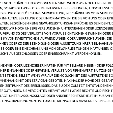
FREI VON SCHÄDLICHEN KOMPONENTEN SIND. WEDER WIR NOCH UNSERE 
VIREN, SCHADSOFTWARE ODER BETRIEBSUNTERBRECHUNGEN, EINSCHLIESSL
ÄNDERUNG ODER LÖSCHUNG, VERNICHTUNG, BESCHÄDIGUNG ODER VERLUST 
INHALTEN. BERATUNG ODER INFORMATIONEN, DIE SIE VON UNS ODER EIN
LTEN, BEGRÜNDEN KEINE GEWÄHRLEISTUNGSANSPRÜCHE, ES SEIN DENN, DI
WEDER WIR NOCH UNSERE VERBUNDENEN UNTERNEHMEN ODER LIZENZGEBE
FGRUND (X) DES VERLUSTS VON VORAUSSICHTLICHEN GEWINNEN ODER 
 (Y) VON INVESTITIONEN, AUFWENDUNGEN ODER VERPFLICHTUNGEN, DIE 
EN ODER (Z) DER BEENDIGUNG ODER AUSSETZUNG IHRER TEILNAHME A
LUSS ODER EINE EINSCHRÄNKUNG VON GEWÄHRLEISTUNGEN, HAFTUNGEN O
NICHT AUSGESCHLOSSEN ODER EINGESCHRÄNKT WERDEN KÖNNEN.
EHMEN ODER LIZENZGEBER HAFTEN FÜR MITTELBARE, NEBEN- ODER FOL
R EINNAHMEN ODER GEWINNE, VERLUST VON FIRMENWERT, NUTZUNGSAU
TSTEHEN, SELBST WENN WIR AUF DIE MÖGLICHKEIT DES AUFTRETENS S
MENHANG MIT DEN SERVICEANGEBOTEN MAXIMAL DER HÖHE DES GESAMT
M ZEITPUNKT DES EREIGNISSES, DAS ZU DEM ZULETZT ENTSTANDENEN 
ERGÜTUNGEN. SIE VERZICHTEN HIERMIT AUF ETWAIGE RECHTE UND RECHT
KLAGE, UNTERLASSUNGSKLAGE ODER ANDERE RECHTSBEHELFE IM ZUSAMME
NE EINSCHRÄNKUNG VON HAFTUNGEN, DIE NACH DEN ANWENDBAREN GESE