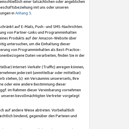
nschließlich einer tatsächlichen oder angeblichen
Geschäftsbeziehung mit uns oder unseren
mungen in
Anhang 3
.
schränkt auf E-Mails, Push- und SMS-Nachrichten.
ellung von Partner-Links und Programminhalten
 eines Produkts auf der Amazon-Website über
tig untersuchen, um die Einhaltung dieser
ntierung von Programminhalten als Best-Practice-
sonenbezogene Daten verarbeiten, finden Sie in der
telbar) Internet-Verkehr (Traffic) anregen können,
rnehmen jederzeit (unmittelbar oder mittelbar)
b stehen, (c) ein Versäumnis unsererseits, Ihre
fene oder eine andere Bestimmung dieser
r ggf. im Rahmen dieser Vereinbarung vornehmen
ch unseren bevollmächtigten Vertreter vorgelegt
ch auf andere Weise abtreten. Vorbehaltlich
rechtlich bindend, gegenüber den Parteien und