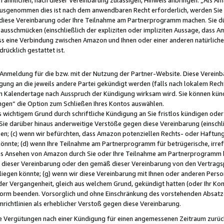
usgenommen dies ist nach dem anwendbaren Recht erforderlich, werden Sie 
f diese Vereinbarung oder Ihre Teilnahme am Partnerprogramm machen. Sie d
usschmücken (einschließlich der expliziten oder impliziten Aussage, dass A
 eine Verbindung zwischen Amazon und Ihnen oder einer anderen natürlichen 
rücklich gestattet ist.
r Anmeldung für die bzw. mit der Nutzung der Partner-Website. Diese Vereinb
gung an die jeweils andere Partei gekündigt werden (falls nach lokalem Rech
n Kalendertage nach Ausspruch der Kündigung wirksam wird. Sie können kündi
ngen“ die Option zum Schließen Ihres Kontos auswählen.
 wichtigem Grund durch schriftliche Kündigung an Sie fristlos kündigen oder I
 Sie darüber hinaus anderweitige Verstöße gegen diese Vereinbarung (einschli
ben; (c) wenn wir befürchten, dass Amazon potenziellen Rechts- oder Haftu
nnte; (d) wenn Ihre Teilnahme am Partnerprogramm für betrügerische, irref
das Ansehen von Amazon durch Sie oder Ihre Teilnahme am Partnerprogramm b
ieser Vereinbarung oder den gemäß dieser Vereinbarung von den Vertragspa
liegen könnte; (g) wenn wir diese Vereinbarung mit Ihnen oder anderen Perso
 der Vergangenheit, gleich aus welchem Grund, gekündigt hatten (oder Ihr Ko
rm beenden. Vorsorglich und ohne Einschränkung des vorstehenden Absatzes
richtlinien als erheblicher Verstoß gegen diese Vereinbarung.
e Vergütungen nach einer Kündigung für einen angemessenen Zeitraum zurückb