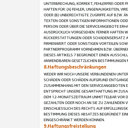
UNTERBRECHUNG, KORREKT, FEHLERFREI ODER 
HAFTEN FÜR: (A) FEHLER, UNGENAUIGKEITEN, 
ODER (B) UNBERECHTIGTE ZUGRIFFE AUF BZW. 
TEXTEN ODER SONSTIGEN INFORMATIONEN ODER 
PERSON ODER ÜBER DIE SERVICEANGEBOTE ERHA
AUSDRÜCKLICH VORGESEHEN. FERNER HAFTEN 
RÜCKERSTATTUNGEN ODER SCHADENSERSATZ AU
FIRMENWERT ODER SONSTIGEN VORTEILEN SOWIE
PARTNERPROGRAMM VORNEHMEN BZW. ÜBERNEHM
DIESES ARTIKELS 7 BEGRÜNDET EINEN AUSSCH
ANWENDBAREN GESETZLICHEN BESTIMMUNGEN 
8.Haftungsbeschränkungen
WEDER WIR NOCH UNSERE VERBUNDENEN UNTERN
SCHÄDEN ODER SCHÄDEN AUFGRUND ENTGANGENE
ZUSAMMENHANG MIT DEN SERVICEANGEBOTEN EN
ENTSPRICHT UNSERE GESAMTHAFTUNG IM ZUSAM
DEM 12-MONATSZEITRAUM UNMITTELBAR VOR DE
GEZAHLTEN ODER NOCH AN SIE ZU ZAHLENDEN V
EINSCHLIESSLICH DES RECHTS AUF ERFÜLLUNGS
BESTIMMUNG DIESES ABSATZES BEGRÜNDET EI
EINGESCHRÄNKT WERDEN KÖNNEN.
9.Haftungsfreistellung