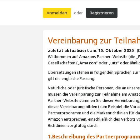
Anmelden
Registrieren
oder
Vereinbarung zur Teil
zuletzt aktualisiert am
:
15. Oktober 2025
(De
Willkommen auf Amazons Partner-Website (die „
Gesellschaften („
Amazon
“ oder „
uns
“ oder ähnl
Übersetzungen stehen in folgenden Sprachen zur 
gilt die englische Fassung.
Natürliche oder juristische Personen, die an uns
müssen die Vereinbarung zur Teilnahme am Amaz
Partner-Website stimmen Sie dieser Vereinbarung,
dieser Vereinbarung bilden (zum Beispiel die Vo
Partnerprogramm und die Markenrichtlinien für da
Amazon entsprechen, einschließlich des Verbots vo
Richtlinien sorgfältig durch.
1.Beschreibung des Partnerprogra