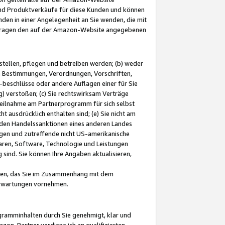
und Produktverkäufe für diese Kunden und können
nden in einer Angelegenheit an Sie wenden, die mit
e-Fragen den auf der Amazon-Website angegebenen
stellen, pflegen und betreiben werden; (b) weder
e Bestimmungen, Verordnungen, Vorschriften,
-beschlüsse oder andere Auflagen einer für Sie
 verstoßen; (c) Sie rechtswirksam Verträge
r Teilnahme am Partnerprogramm für sich selbst
t ausdrücklich enthalten sind; (e) Sie nicht am
den Handelssanktionen eines anderen Landes
gen und zutreffende nicht US-amerikanische
ren, Software, Technologie und Leistungen
sind. Sie können Ihre Angaben aktualisieren,
men, das Sie im Zusammenhang mit dem
 Erwartungen vornehmen.
ogramminhalten durch Sie genehmigt, klar und
zon-Partner verdiene ich an qualifizierten