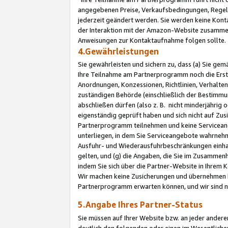
angegebenen Preise, Verkaufsbedingungen, Regeln
jederzeit geändert werden. Sie werden keine Konta
der Interaktion mit der Amazon-Website zusamme
Anweisungen zur Kontaktaufnahme folgen sollte.
4.Gewährleistungen
Sie gewährleisten und sichern zu, dass (a) Sie g
Ihre Teilnahme am Partnerprogramm noch die Erst
Anordnungen, Konzessionen, Richtlinien, Verhalten
zuständigen Behörde (einschließlich der Bestimmu
abschließen dürfen (also z. B. nicht minderjährig
eigenständig geprüft haben und sich nicht auf Zusi
Partnerprogramm teilnehmen und keine Servicean
unterliegen, in dem Sie Serviceangebote wahrneh
Ausfuhr- und Wiederausfuhrbeschränkungen einhal
gelten, und (g) die Angaben, die Sie im Zusammen
indem Sie sich über die Partner-Website in Ihrem
Wir machen keine Zusicherungen und übernehmen 
Partnerprogramm erwarten können, und wir sind n
5.Angabe Ihres Partner-Status
Sie müssen auf Ihrer Website bzw. an jeder ander
deutlich den folgenden oder einen im Wesentlichen