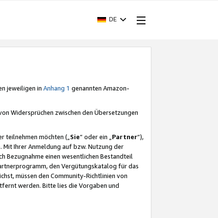
DE
en jeweiligen in
Anhang 1
genannten Amazon-
e von Widersprüchen zwischen den Übersetzungen
er teilnehmen möchten („
Sie
“ oder ein „
Partner
“),
. Mit Ihrer Anmeldung auf bzw. Nutzung der
durch Bezugnahme einen wesentlichen Bestandteil
 Partnerprogramm, den Vergütungskatalog für das
ichst, müssen den Community-Richtlinien von
fernt werden. Bitte lies die Vorgaben und