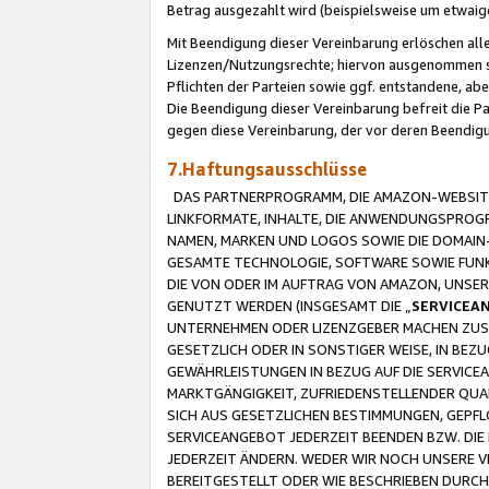
Betrag ausgezahlt wird (beispielsweise um etwai
Mit Beendigung dieser Vereinbarung erlöschen alle
Lizenzen/Nutzungsrechte; hiervon ausgenommen sind
Pflichten der Parteien sowie ggf. entstandene, ab
Die Beendigung dieser Vereinbarung befreit die P
gegen diese Vereinbarung, der vor deren Beendi
7.Haftungsausschlüsse
DAS PARTNERPROGRAMM, DIE AMAZON-WEBSITE,
LINKFORMATE, INHALTE, DIE ANWENDUNGSPRO
NAMEN, MARKEN UND LOGOS SOWIE DIE DOMAIN
GESAMTE TECHNOLOGIE, SOFTWARE SOWIE FUNKT
DIE VON ODER IM AUFTRAG VON AMAZON, UNS
GENUTZT WERDEN (INSGESAMT DIE „
SERVICEA
UNTERNEHMEN ODER LIZENZGEBER MACHEN ZUSI
GESETZLICH ODER IN SONSTIGER WEISE, IN BE
GEWÄHRLEISTUNGEN IN BEZUG AUF DIE SERVICE
MARKTGÄNGIGKEIT, ZUFRIEDENSTELLENDER QUA
SICH AUS GESETZLICHEN BESTIMMUNGEN, GEPFL
SERVICEANGEBOT JEDERZEIT BEENDEN BZW. DIE
JEDERZEIT ÄNDERN. WEDER WIR NOCH UNSERE 
BEREITGESTELLT ODER WIE BESCHRIEBEN DURC