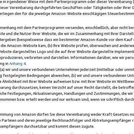
e in irgendeiner Weise mit dem Partnerprogramm oder dieser Vereinbarung (ei
ieser Vereinbarung durchgeführten Geschäften oder Tätigkeiten oder Ihrer 
liegen den für die jeweilige Amazon-Website einschlägigen Steuerbestim
mmenhang mit dem Partnerprogramm versenden, einschließlich, aber nicht be
site und die Nutzer Ihrer Website, die wir im Zusammenhang mit Ihrer Darst
itergeben (beispielsweise dass ein bestimmter Amazon-Kunde vor dem Kauf
uf die Amazon-Website kam, (b) Ihre Website prüfen, überwachen und anderwei
r Website dargestelltes Logo und die auf Ihrer Website dargestellte Impleme
reproduzieren, verbreiten und darstellen. Informationen darüber, wie wir per
ng in
Anhang 4
.
 (a) wir und unsere verbundenen Unternehmen jederzeit (mittelbar oder unmit
ng festgelegten Bedingungen abweichen, (b) wir und unsere verbundenen Unte
 Ähnlichkeit mit Ihrer Website aufweisen bzw. mit Ihrer Website im Wettbewer
barung durchzusetzen, keinen Verzicht auf unser Recht darstellt, die betrof
liche Festlegungen, Aktualisierungen, Handlungen und Zustimmungen, die wi
enommen bzw. erteilt werden und nur wirksam sind, wenn sie schriftlich dur
stimmung von Amazon dürfen Sie diese Vereinbarung weder Kraft Gesetzes no
die Parteien und deren jeweilige Rechtsnachfolger und Abtretungsempfänger 
ngsempfängern durchsetzbar und kommt diesen zugute.