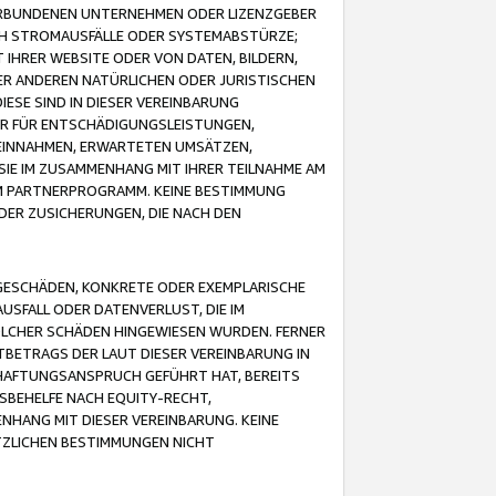
VERBUNDENEN UNTERNEHMEN ODER LIZENZGEBER
ICH STROMAUSFÄLLE ODER SYSTEMABSTÜRZE;
IHRER WEBSITE ODER VON DATEN, BILDERN,
ER ANDEREN NATÜRLICHEN ODER JURISTISCHEN
ESE SIND IN DIESER VEREINBARUNG
R FÜR ENTSCHÄDIGUNGSLEISTUNGEN,
EINNAHMEN, ERWARTETEN UMSÄTZEN,
SIE IM ZUSAMMENHANG MIT IHRER TEILNAHME AM
M PARTNERPROGRAMM. KEINE BESTIMMUNG
DER ZUSICHERUNGEN, DIE NACH DEN
GESCHÄDEN, KONKRETE ODER EXEMPLARISCHE
SFALL ODER DATENVERLUST, DIE IM
OLCHER SCHÄDEN HINGEWIESEN WURDEN. FERNER
BETRAGS DER LAUT DIESER VEREINBARUNG IN
HAFTUNGSANSPRUCH GEFÜHRT HAT, BEREITS
SBEHELFE NACH EQUITY-RECHT,
NHANG MIT DIESER VEREINBARUNG. KEINE
TZLICHEN BESTIMMUNGEN NICHT