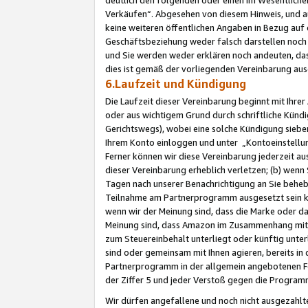
Verkäufen“. Abgesehen von diesem Hinweis, und a
keine weiteren öffentlichen Angaben in Bezug au
Geschäftsbeziehung weder falsch darstellen noch a
und Sie werden weder erklären noch andeuten, dass
dies ist gemäß der vorliegenden Vereinbarung ausd
6.Laufzeit und Kündigung
Die Laufzeit dieser Vereinbarung beginnt mit Ihre
oder aus wichtigem Grund durch schriftliche Kündi
Gerichtswegs), wobei eine solche Kündigung siebe
Ihrem Konto einloggen und unter „Kontoeinstellu
Ferner können wir diese Vereinbarung jederzeit aus
dieser Vereinbarung erheblich verletzen; (b) wenn
Tagen nach unserer Benachrichtigung an Sie behe
Teilnahme am Partnerprogramm ausgesetzt sein kö
wenn wir der Meinung sind, dass die Marke oder 
Meinung sind, dass Amazon im Zusammenhang mit d
zum Steuereinbehalt unterliegt oder künftig unter
sind oder gemeinsam mit Ihnen agieren, bereits in
Partnerprogramm in der allgemein angebotenen Fo
der Ziffer 5 und jeder Verstoß gegen die Programm
Wir dürfen angefallene und noch nicht ausgezahlt