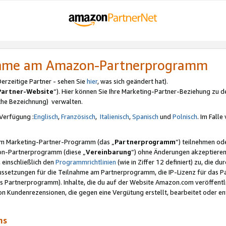
nahme am Amazon-Partnerprogramm
rzeitige Partner - sehen Sie
hier
, was sich geändert hat).
Partner-Website
“). Hier können Sie Ihre Marketing-Partner-Beziehung zu d
iche Bezeichnung) verwalten.
Verfügung :
Englisch
,
Französisch
,
Italienisch
,
Spanisch
und
Polnisch
. Im Fall
erem Marketing-Partner-Programm (das „
Partnerprogramm
“) teilnehmen od
on-Partnerprogramm (diese „
Vereinbarung
“) ohne Änderungen akzeptieren
 einschließlich den
Programmrichtlinien
(wie in Ziffer 12 definiert) zu, die 
raussetzungen für die Teilnahme am Partnerprogramm, die IP-Lizenz für das
s Partnerprogramm). Inhalte, die du auf der Website Amazon.com veröffentl
n Kundenrezensionen, die gegen eine Vergütung erstellt, bearbeitet oder ent
mms