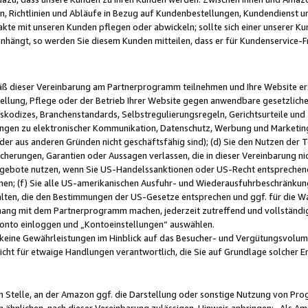
, Richtlinien und Abläufe in Bezug auf Kundenbestellungen, Kundendienst 
kte mit unseren Kunden pflegen oder abwickeln; sollte sich einer unserer Ku
nhängt, so werden Sie diesem Kunden mitteilen, dass er für Kundenservic
emäß dieser Vereinbarung am Partnerprogramm teilnehmen und Ihre Website er
ellung, Pflege oder der Betrieb Ihrer Website gegen anwendbare gesetzlich
skodizes, Branchenstandards, Selbstregulierungsregeln, Gerichtsurteile und 
ngen zu elektronischer Kommunikation, Datenschutz, Werbung und Marketing)
 oder aus anderen Gründen nicht geschäftsfähig sind); (d) Sie den Nutzen de
cherungen, Garantien oder Aussagen verlassen, die in dieser Vereinbarung nich
gebote nutzen, wenn Sie US-Handelssanktionen oder US-Recht entsprechen
men; (f) Sie alle US-amerikanischen Ausfuhr- und Wiederausfuhrbeschränkun
ten, die den Bestimmungen der US-Gesetze entsprechen und ggf. für die Wa
hang mit dem Partnerprogramm machen, jederzeit zutreffend und vollständig 
 Konto einloggen und „Kontoeinstellungen“ auswählen.
keine Gewährleistungen im Hinblick auf das Besucher- und Vergütungsvolu
icht für etwaige Handlungen verantwortlich, die Sie auf Grundlage solcher
en Stelle, an der Amazon ggf. die Darstellung oder sonstige Nutzung von Pr
 ähnlichen, nach dieser Vereinbarung zulässigen, Hinweis anbringen: „Als Ama