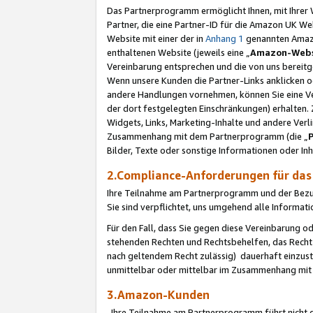
Das Partnerprogramm ermöglicht Ihnen, mit Ihrer W
Partner, die eine Partner-ID für die Amazon UK W
Website mit einer der in
Anhang 1
genannten Amazon
enthaltenen Website (jeweils eine „
Amazon-Webs
Vereinbarung entsprechen und die von uns bereitg
Wenn unsere Kunden die Partner-Links anklicken 
andere Handlungen vornehmen, können Sie eine Ver
der dort festgelegten Einschränkungen) erhalten. 
Widgets, Links, Marketing-Inhalte und andere Ver
Zusammenhang mit dem Partnerprogramm (die „
Bilder, Texte oder sonstige Informationen oder In
2.Compliance-Anforderungen für d
Ihre Teilnahme am Partnerprogramm und der Bezug 
Sie sind verpflichtet, uns umgehend alle Informat
Für den Fall, dass Sie gegen diese Vereinbarung 
stehenden Rechten und Rechtsbehelfen, das Recht
nach geltendem Recht zulässig) dauerhaft einzus
unmittelbar oder mittelbar im Zusammenhang mit
3.Amazon-Kunden
Ihre Teilnahme am Partnerprogramm führt nicht d