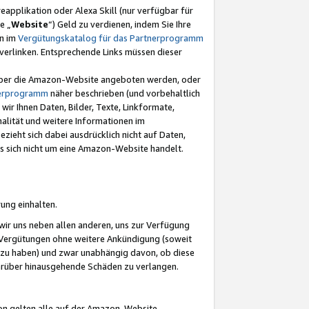
eapplikation oder Alexa Skill (nur verfügbar für
e „
Website
“) Geld zu verdienen, indem Sie Ihre
en im
Vergütungskatalog für das Partnerprogramm
t) verlinken. Entsprechende Links müssen dieser
e über die Amazon-Website angeboten werden, oder
nerprogramm
näher beschrieben (und vorbehaltlich
ir Ihnen Daten, Bilder, Texte, Linkformate,
alität und weitere Informationen im
zieht sich dabei ausdrücklich nicht auf Daten,
es sich nicht um eine Amazon-Website handelt.
rung einhalten.
ir uns neben allen anderen, uns zur Verfügung
n Vergütungen ohne weitere Ankündigung (soweit
 zu haben) und zwar unabhängig davon, ob diese
darüber hinausgehende Schäden zu verlangen.
on gelten alle auf der Amazon-Website