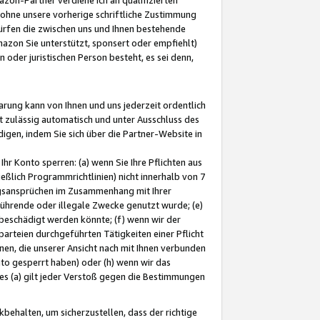
ohne unsere vorherige schriftliche Zustimmung
ürfen die zwischen uns und Ihnen bestehende
mazon Sie unterstützt, sponsert oder empfiehlt)
oder juristischen Person besteht, es sei denn,
arung kann von Ihnen und uns jederzeit ordentlich
t zulässig automatisch und unter Ausschluss des
gen, indem Sie sich über die Partner-Website in
hr Konto sperren: (a) wenn Sie Ihre Pflichten aus
eßlich Programmrichtlinien) nicht innerhalb von 7
ngsansprüchen im Zusammenhang mit Ihrer
ührende oder illegale Zwecke genutzt wurde; (e)
eschädigt werden könnte; (f) wenn wir der
rteien durchgeführten Tätigkeiten einer Pflicht
nen, die unserer Ansicht nach mit Ihnen verbunden
nto gesperrt haben) oder (h) wenn wir das
 (a) gilt jeder Verstoß gegen die Bestimmungen
ehalten, um sicherzustellen, dass der richtige