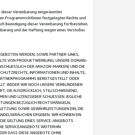
it dieser Vereinbarung eingeräumten
 den Programmrichtlinien festgelegten Rechte und
 nach Beendigung dieser Vereinbarung fortbestehen.
einbarung und der Haftung wegen eines Verstoßes
GEBOTEN WERDEN, SOWIE PARTNER-LINKS,
ALTE VON PRODUKTWERBUNG, UNSERE DOMAIN-
SCHLIESSLICH DER AMAZON-MARKEN) UND DIE
SCHUTZRECHTE, INFORMATIONEN UND INHALTE,
PARTNERPROGRAMMS BEREITGESTELLT ODER
ELLT. WEDER WIR NOCH UNSERE VERBUNDENEN
T, OB AUSDRÜCKLICH, STILLSCHWEIGEND,
MEN UND LIZENZGEBER SCHLIESSEN JEGLICHE
ISTUNGEN BEZÜGLICH RECHTSMÄNGELN,
LETZUNG SOWIE GEWÄHRLEISTUNGEN EIN, DIE
ANDELSBRÄUCHEN ERGEBEN. WIR KÖNNEN EIN
 DIE GELTUNG EINES SERVICE-ANGEBOTS
IE SERVICEANGEBOTE WEITERHIN
ODER DASS DIESE ANGEBOTE OHNE