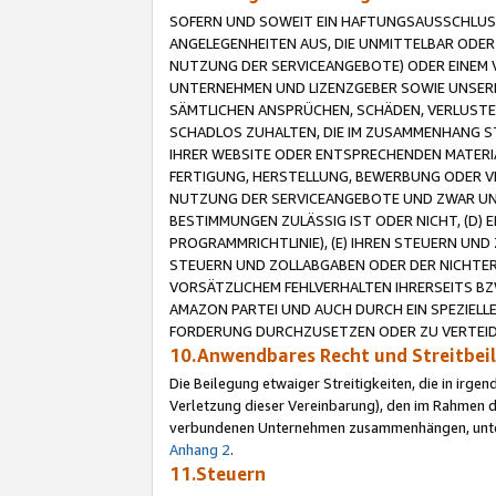
SOFERN UND SOWEIT EIN HAFTUNGSAUSSCHLUSS
ANGELEGENHEITEN AUS, DIE UNMITTELBAR ODER 
NUTZUNG DER SERVICEANGEBOTE) ODER EINEM V
UNTERNEHMEN UND LIZENZGEBER SOWIE UNSERE 
SÄMTLICHEN ANSPRÜCHEN, SCHÄDEN, VERLUSTE
SCHADLOS ZUHALTEN, DIE IM ZUSAMMENHANG STE
IHRER WEBSITE ODER ENTSPRECHENDEN MATERIA
FERTIGUNG, HERSTELLUNG, BEWERBUNG ODER VE
NUTZUNG DER SERVICEANGEBOTE UND ZWAR UN
BESTIMMUNGEN ZULÄSSIG IST ODER NICHT, (D) 
PROGRAMMRICHTLINIE), (E) IHREN STEUERN UN
STEUERN UND ZOLLABGABEN ODER DER NICHTER
VORSÄTZLICHEM FEHLVERHALTEN IHRERSEITS BZ
AMAZON PARTEI UND AUCH DURCH EIN SPEZIELL
FORDERUNG DURCHZUSETZEN ODER ZU VERTEIDI
10.Anwendbares Recht und Streitbe
Die Beilegung etwaiger Streitigkeiten, die in irg
Verletzung dieser Vereinbarung), den im Rahmen d
verbundenen Unternehmen zusammenhängen, unterl
Anhang 2
.
11.Steuern