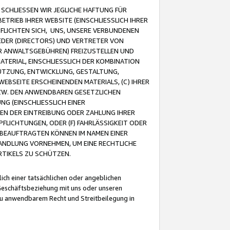
CHLIESSEN WIR JEGLICHE HAFTUNG FÜR
TRIEB IHRER WEBSITE (EINSCHLIESSLICH IHRER
FLICHTEN SICH, UNS, UNSERE VERBUNDENEN
EDER (DIRECTORS) UND VERTRETER VON
R ANWALTSGEBÜHREN) FREIZUSTELLEN UND
ATERIAL, EINSCHLIESSLICH DER KOMBINATION
NUTZUNG, ENTWICKLUNG, GESTALTUNG,
EBSEITE ERSCHEINENDEN MATERIALS, (C) IHRER
ZW. DEN ANWENDBAREN GESETZLICHEN
NG (EINSCHLIESSLICH EINER
BEN DER EINTREIBUNG ODER ZAHLUNG IHRER
LICHTUNGEN, ODER (F) FAHRLÄSSIGKEIT ODER
 BEAUFTRAGTEN KÖNNEN IM NAMEN EINER
HANDLUNG VORNEHMEN, UM EINE RECHTLICHE
TIKELS ZU SCHÜTZEN.
ich einer tatsächlichen oder angeblichen
Geschäftsbeziehung mit uns oder unseren
u anwendbarem Recht und Streitbeilegung in