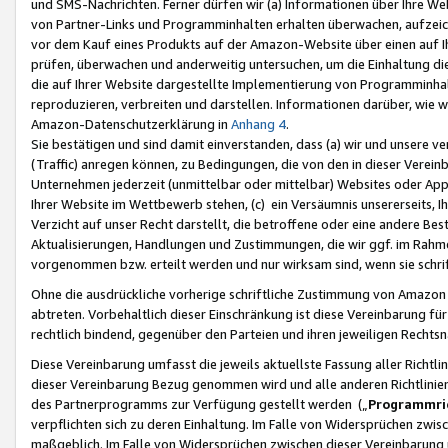
und SMS-Nachrichten. Ferner dürfen wir (a) Informationen über Ihre We
von Partner-Links und Programminhalten erhalten überwachen, aufzei
vor dem Kauf eines Produkts auf der Amazon-Website über einen auf Ih
prüfen, überwachen und anderweitig untersuchen, um die Einhaltung dies
die auf Ihrer Website dargestellte Implementierung von Programminhalt
reproduzieren, verbreiten und darstellen. Informationen darüber, wie w
Amazon-Datenschutzerklärung in
Anhang 4
.
Sie bestätigen und sind damit einverstanden, dass (a) wir und unsere 
(Traffic) anregen können, zu Bedingungen, die von den in dieser Vere
Unternehmen jederzeit (unmittelbar oder mittelbar) Websites oder Appl
Ihrer Website im Wettbewerb stehen, (c) ein Versäumnis unsererseits, I
Verzicht auf unser Recht darstellt, die betroffene oder eine andere B
Aktualisierungen, Handlungen und Zustimmungen, die wir ggf. im Rahme
vorgenommen bzw. erteilt werden und nur wirksam sind, wenn sie schri
Ohne die ausdrückliche vorherige schriftliche Zustimmung von Amazon
abtreten. Vorbehaltlich dieser Einschränkung ist diese Vereinbarung f
rechtlich bindend, gegenüber den Parteien und ihren jeweiligen Rech
Diese Vereinbarung umfasst die jeweils aktuellste Fassung aller Richtli
dieser Vereinbarung Bezug genommen wird und alle anderen Richtlinie
des Partnerprogramms zur Verfügung gestellt werden („
Programmric
verpflichten sich zu deren Einhaltung. Im Falle von Widersprüchen zwi
maßgeblich. Im Falle von Widersprüchen zwischen dieser Vereinbarun