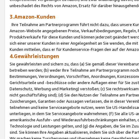
unbeschadet des Rechts von Amazon, Ersatz für darüber hinausgehen
3.Amazon-Kunden
Ihre Teilnahme am Partnerprogramm führt nicht dazu, dass unsere Kun
Amazon-Website angegebenen Preise, Verkaufsbedingungen, Regeln, Ri
Produktverkäufe für diese Kunden und können jederzeit geändert werde
sich einer unserer Kunden in einer Angelegenheit an Sie wenden, die 
Kunden mitteilen, dass er für Kundenservice-Fragen den auf der Ama
4.Gewährleistungen
Sie gewährleisten und sichern zu, dass (a) Sie gemäß dieser Vereinba
betreiben werden; (b) weder Ihre Teilnahme am Partnerprogramm noch d
Bestimmungen, Verordnungen, Vorschriften, Anordnungen, Konzessionen,
Gerichtsurteile und -beschlüsse oder andere Auflagen einer für Sie zu
Datenschutz, Werbung und Marketing) verstoßen; (c) Sie rechtswirksam 
nicht geschäftsfähig sind); (d) Sie den Nutzen der Teilnahme am Partne
Zusicherungen, Garantien oder Aussagen verlassen, die in dieser Verein
teilnehmen und keine Serviceangebote nutzen, wenn Sie US-Handelssa
unterliegen, in dem Sie Serviceangebote wahrnehmen; (f) Sie alle US
amerikanische Ausfuhr- und Wiederausfuhrbeschränkungen einhalten, 
Technologie und Leistungen gelten, und (g) die Angaben, die Sie im 
sind. Sie können Ihre Angaben aktualisieren, indem Sie sich über die 
Wir machen keine Zusicherungen und übernehmen keine Gewährleistun