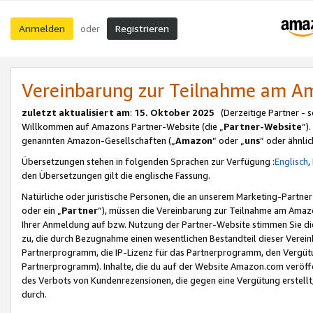
Anmelden
Registrieren
oder
Vereinbarung zur Teilnahme am 
zuletzt aktualisiert am
:
15. Oktober 2025
(Derzeitige Partner - 
Willkommen auf Amazons Partner-Website (die „
Partner-Website
“)
genannten Amazon-Gesellschaften („
Amazon
“ oder „
uns
“ oder ähnli
Übersetzungen stehen in folgenden Sprachen zur Verfügung :
Englisch
,
den Übersetzungen gilt die englische Fassung.
Natürliche oder juristische Personen, die an unserem Marketing-Partn
oder ein „
Partner
“), müssen die Vereinbarung zur Teilnahme am Ama
Ihrer Anmeldung auf bzw. Nutzung der Partner-Website stimmen Sie die
zu, die durch Bezugnahme einen wesentlichen Bestandteil dieser Verei
Partnerprogramm, die IP-Lizenz für das Partnerprogramm, den Vergütu
Partnerprogramm). Inhalte, die du auf der Website Amazon.com veröffe
des Verbots von Kundenrezensionen, die gegen eine Vergütung erstellt, 
durch.