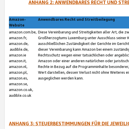
ANHANG 2: ANWENDBARES RECHT UND STRE
Amazon-
Anwendbares Recht und Streitbeilegung
Website
amazon.com.be,
Diese Vereinbarung und Streitigkeiten aller Art, die 
amazon.fr,
Großherzogtums Luxemburg unter Ausschluss seiner Kol
amazon.de,
ausschließlichen Zuständigkeit der Gerichte im Geri
audible.de,
dieser Vereinbarung kann Amazon bei einem zuständig
amazon.ie
Rechtsschutz wegen einer tatsächlichen oder angebli
amazon.it,
Amazon oder einer anderen natürlichen oder juristisc
amazon.nl,
Rechte in Bezug auf die Programminhalte besonderer,
amazon.pl,
Wert darstellen, dessen Verlust nicht ohne Weiteres e
amazon.es,
ausgeglichen werden kann.
amazon.se,
amazon.co.uk,
audible.co.uk
ANHANG 3: STEUERBESTIMMUNGEN FÜR DIE JEWEIL