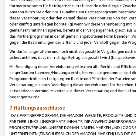
Partnerprogramm für betrügerische, irreführende oder illegale Zwecke
Amazon durch Sie oder Ihre Teilnahme am Partnerprogramm beschädig
dieser Vereinbarung oder den gemäß dieser Vereinbarung von den Vertr
oder künftig unterliegen könnte; (g) wenn wir diese Vereinbarung mit I
gemeinsam mit Ihnen agieren, bereits in der Vergangenheit, gleich aus
das Partnerprogramm in der allgemein angebotenen Form beenden. Vors
gegen die Bestimmungen der Ziffer 5 und jeder Verstoß gegen die Prog
Wir dürfen angefallene und noch nicht ausgezahlte Vergütungen nach 
sicherzustellen, dass der richtige Betrag ausgezahlt wird (beispielsw
Mit Beendigung dieser Vereinbarung erlöschen alle Rechte und Pflichte
eingeräumten Lizenzen/Nutzungsrechte; hiervon ausgenommen sind die in 
Programmrichtlinien festgelegten Rechte und Pflichten der Parteien sow
Vereinbarung, die nach Beendigung dieser Vereinbarung fortbestehen. D
entstandenen Verbindlichkeiten aus dieser Vereinbarung und der Haft
begangen wurde.
7.Haftungsausschlüsse
DAS PARTNERPROGRAMM, DIE AMAZON-WEBSITE, PRODUKTE UND DI
PARTNER-LINKS, LINKFORMATE, INHALTE, DIE ANWENDUNGSPROGR
PRODUKTWERBUNG, UNSERE DOMAIN-NAMEN, MARKEN UND LOGOS S
UNTERNEHMEN (EINSCHLIESSLICH DER AMAZON-MARKEN) UND DIE GE