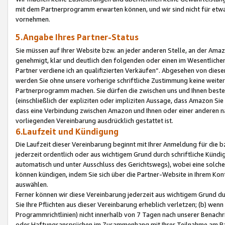
mit dem Partnerprogramm erwarten können, und wir sind nicht für etwa
vornehmen.
5.Angabe Ihres Partner-Status
Sie müssen auf Ihrer Website bzw. an jeder anderen Stelle, an der Am
genehmigt, klar und deutlich den folgenden oder einen im Wesentlichen
Partner verdiene ich an qualifizierten Verkäufen“. Abgesehen von die
werden Sie ohne unsere vorherige schriftliche Zustimmung keine weite
Partnerprogramm machen. Sie dürfen die zwischen uns und Ihnen best
(einschließlich der expliziten oder impliziten Aussage, dass Amazon Si
dass eine Verbindung zwischen Amazon und Ihnen oder einer anderen natü
vorliegenden Vereinbarung ausdrücklich gestattet ist.
6.Laufzeit und Kündigung
Die Laufzeit dieser Vereinbarung beginnt mit Ihrer Anmeldung für die 
jederzeit ordentlich oder aus wichtigem Grund durch schriftliche Kündi
automatisch und unter Ausschluss des Gerichtswegs), wobei eine solch
können kündigen, indem Sie sich über die Partner-Website in Ihrem Ko
auswählen.
Ferner können wir diese Vereinbarung jederzeit aus wichtigem Grund dur
Sie Ihre Pflichten aus dieser Vereinbarung erheblich verletzen; (b) wen
Programmrichtlinien) nicht innerhalb von 7 Tagen nach unserer Benachr
oder Haftungsansprüchen im Zusammenhang mit Ihrer Teilnahme am Pa