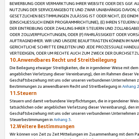
BEWERBUNG ODER VERMARKTUNG IHRER WEBSITE ODER DES GGF. AUF 
NUTZUNG DER SERVICEANGEBOTE UND ZWAR UNABHÄNGIG DAVON, O
GESETZLICHEN BESTIMMUNGEN ZULÄSSIG IST ODER NICHT, (D) EINE
(EINSCHLIESSLICH EINER PROGRAMMRICHTLINIE), (E) IHREN STEUER
DER EINTREIBUNG ODER ZAHLUNG IHRER STEUERN UND ZOLLABGAB
ODER ZOLLVERPFLICHTUNGEN, ODER (F) FAHRLÄSSIGKEIT ODER VORS
AUFTRAGNEHMER. WIR UND UNSERE BEAUFTRAGTEN KÖNNEN IM NAME
GERICHTLICHE SCHRITTE EINLEITEN UND JEDE PROZESSUALE HAND
VERTEIDIGEN, ODER UM RECHTE AUCH ZUM ZWECK DER DURCHSETZU
10.Anwendbares Recht und Streitbeilegung
Die Beilegung etwaiger Streitigkeiten, die in irgendeiner Weise mit de
angeblichen Verletzung dieser Vereinbarung), den im Rahmen dieser Ve
Geschäftsbeziehung mit uns oder unseren verbundenen Unternehmen zu
Bestimmungen zu anwendbarem Recht und Streitbeilegung in
Anhang 
11.Steuern
Steuern und damit verbundene Verpflichtungen, die in irgendeiner Wei
tatsächlichen oder angeblichen Verletzung dieser Vereinbarung), den 
Geschäftsbeziehung mit uns oder unseren verbundenen Unternehmen z
Steuerbestimmungen in
Anhang 3
.
12.Weitere Bestimmungen
Wir können von Zeit zu Zeit Mitteilungen im Zusammenhang mit dem Par