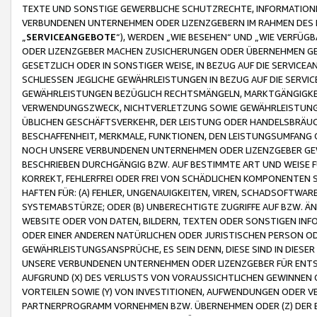
TEXTE UND SONSTIGE GEWERBLICHE SCHUTZRECHTE, INFORMATIONE
VERBUNDENEN UNTERNEHMEN ODER LIZENZGEBERN IM RAHMEN DES
„
SERVICEANGEBOTE
“), WERDEN „WIE BESEHEN“ UND „WIE VERFÜ
ODER LIZENZGEBER MACHEN ZUSICHERUNGEN ODER ÜBERNEHMEN GEW
GESETZLICH ODER IN SONSTIGER WEISE, IN BEZUG AUF DIE SERVI
SCHLIESSEN JEGLICHE GEWÄHRLEISTUNGEN IN BEZUG AUF DIE SERVI
GEWÄHRLEISTUNGEN BEZÜGLICH RECHTSMÄNGELN, MARKTGÄNGIGKEIT
VERWENDUNGSZWECK, NICHTVERLETZUNG SOWIE GEWÄHRLEISTUNGEN 
ÜBLICHEN GESCHÄFTSVERKEHR, DER LEISTUNG ODER HANDELSBRÄUCH
BESCHAFFENHEIT, MERKMALE, FUNKTIONEN, DEN LEISTUNGSUMFANG 
NOCH UNSERE VERBUNDENEN UNTERNEHMEN ODER LIZENZGEBER GEWÄ
BESCHRIEBEN DURCHGÄNGIG BZW. AUF BESTIMMTE ART UND WEISE
KORREKT, FEHLERFREI ODER FREI VON SCHÄDLICHEN KOMPONENTEN
HAFTEN FÜR: (A) FEHLER, UNGENAUIGKEITEN, VIREN, SCHADSOFTW
SYSTEMABSTÜRZE; ODER (B) UNBERECHTIGTE ZUGRIFFE AUF BZW. 
WEBSITE ODER VON DATEN, BILDERN, TEXTEN ODER SONSTIGEN INF
ODER EINER ANDEREN NATÜRLICHEN ODER JURISTISCHEN PERSON OD
GEWÄHRLEISTUNGSANSPRÜCHE, ES SEIN DENN, DIESE SIND IN DIES
UNSERE VERBUNDENEN UNTERNEHMEN ODER LIZENZGEBER FÜR EN
AUFGRUND (X) DES VERLUSTS VON VORAUSSICHTLICHEN GEWINNEN
VORTEILEN SOWIE (Y) VON INVESTITIONEN, AUFWENDUNGEN ODER VE
PARTNERPROGRAMM VORNEHMEN BZW. ÜBERNEHMEN ODER (Z) DER 