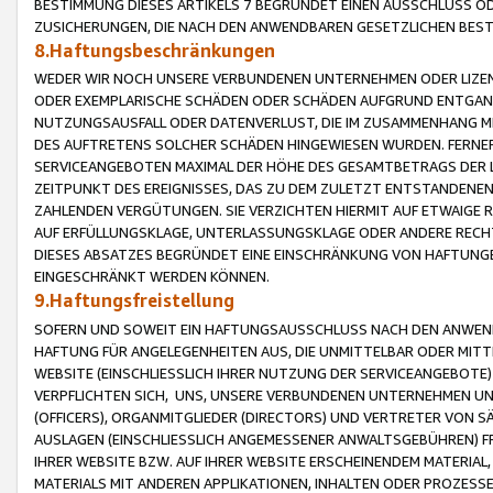
BESTIMMUNG DIESES ARTIKELS 7 BEGRÜNDET EINEN AUSSCHLUSS 
ZUSICHERUNGEN, DIE NACH DEN ANWENDBAREN GESETZLICHEN BE
8.Haftungsbeschränkungen
WEDER WIR NOCH UNSERE VERBUNDENEN UNTERNEHMEN ODER LIZEN
ODER EXEMPLARISCHE SCHÄDEN ODER SCHÄDEN AUFGRUND ENTGANG
NUTZUNGSAUSFALL ODER DATENVERLUST, DIE IM ZUSAMMENHANG MI
DES AUFTRETENS SOLCHER SCHÄDEN HINGEWIESEN WURDEN. FERN
SERVICEANGEBOTEN MAXIMAL DER HÖHE DES GESAMTBETRAGS DER 
ZEITPUNKT DES EREIGNISSES, DAS ZU DEM ZULETZT ENTSTANDENE
ZAHLENDEN VERGÜTUNGEN. SIE VERZICHTEN HIERMIT AUF ETWAIGE 
AUF ERFÜLLUNGSKLAGE, UNTERLASSUNGSKLAGE ODER ANDERE RECHT
DIESES ABSATZES BEGRÜNDET EINE EINSCHRÄNKUNG VON HAFTUNG
EINGESCHRÄNKT WERDEN KÖNNEN.
9.Haftungsfreistellung
SOFERN UND SOWEIT EIN HAFTUNGSAUSSCHLUSS NACH DEN ANWENDB
HAFTUNG FÜR ANGELEGENHEITEN AUS, DIE UNMITTELBAR ODER MITT
WEBSITE (EINSCHLIESSLICH IHRER NUTZUNG DER SERVICEANGEBOTE)
VERPFLICHTEN SICH, UNS, UNSERE VERBUNDENEN UNTERNEHMEN UN
(OFFICERS), ORGANMITGLIEDER (DIRECTORS) UND VERTRETER VON 
AUSLAGEN (EINSCHLIESSLICH ANGEMESSENER ANWALTSGEBÜHREN) FR
IHRER WEBSITE BZW. AUF IHRER WEBSITE ERSCHEINENDEM MATERIAL
MATERIALS MIT ANDEREN APPLIKATIONEN, INHALTEN ODER PROZESSE