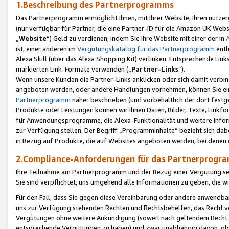
1.Beschreibung des Partnerprogramms
Das Partnerprogramm ermöglicht Ihnen, mit Ihrer Website, Ihren nutzer
(nur verfügbar für Partner, die eine Partner-ID für die Amazon UK We
„
Website
“) Geld zu verdienen, indem Sie Ihre Website mit einer der in
ist, einer anderen im
Vergütungskatalog für das Partnerprogramm
enth
Alexa Skill (über das Alexa Shopping Kit) verlinken. Entsprechende Lin
markierten Link-Formate verwenden („
Partner-Links
“).
Wenn unsere Kunden die Partner-Links anklicken oder sich damit verbi
angeboten werden, oder andere Handlungen vornehmen, können Sie eine
Partnerprogramm
näher beschrieben (und vorbehaltlich der dort festg
Produkte oder Leistungen können wir Ihnen Daten, Bilder, Texte, Linkfo
für Anwendungsprogramme, die Alexa-Funktionalität und weitere Inf
zur Verfügung stellen. Der Begriff „Programminhalte“ bezieht sich dabe
in Bezug auf Produkte, die auf Websites angeboten werden, bei denen 
2.Compliance-Anforderungen für das Partnerprog
Ihre Teilnahme am Partnerprogramm und der Bezug einer Vergütung setz
Sie sind verpflichtet, uns umgehend alle Informationen zu geben, die w
Für den Fall, dass Sie gegen diese Vereinbarung oder andere anwendba
uns zur Verfügung stehenden Rechten und Rechtsbehelfen, das Recht vo
Vergütungen ohne weitere Ankündigung (soweit nach geltendem Recht z
entsprechende Vergütungen zu haben) und zwar unabhängig davon, ob 