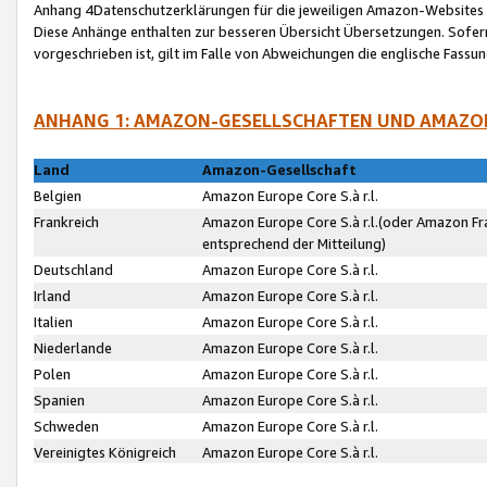
Anhang 4Datenschutzerklärungen für die jeweiligen Amazon-Websites
Diese Anhänge enthalten zur besseren Übersicht Übersetzungen. Sofe
vorgeschrieben ist, gilt im Falle von Abweichungen die englische Fass
ANHANG 1: AMAZON-GESELLSCHAFTEN UND AMAZO
Land
Amazon-Gesellschaft
Belgien
Amazon Europe Core S.à r.l.
Frankreich
Amazon Europe Core S.à r.l.(oder Amazon Fr
entsprechend der Mitteilung)
Deutschland
Amazon Europe Core S.à r.l.
Irland
Amazon Europe Core S.à r.l.
Italien
Amazon Europe Core S.à r.l.
Niederlande
Amazon Europe Core S.à r.l.
Polen
Amazon Europe Core S.à r.l.
Spanien
Amazon Europe Core S.à r.l.
Schweden
Amazon Europe Core S.à r.l.
Vereinigtes Königreich
Amazon Europe Core S.à r.l.