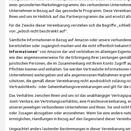
eines gesonderten Marketingprogramms des verbundenen Unternehmens
Unternehmen in Bezug auf das gesonderte Programm. Diese Vereinbarung
Ihnen und uns im Hinblick auf das Partnerprogramm dar und ersetzt al
Für die Zwecke dieser Vereinbarung verstehen sich die Begriffe „schließ
von „jedoch nicht beschränkt auf“.
Sämtliche Informationen in Bezug auf Amazon oder unsere verbunde
bereitstellen oder zugänglich machen und die nicht öffentlich bekannt bz
Informationen
“ von Amazon dar und verbleiben im alleinigen Eigent
wie dies angemessenerweise für die Erbringung Ihrer Leistungen gemäß d
juristischen Personen, die im Zusammenhang mit Ihrem Konto Zugriff au
Pflichten kennen und einhalten. Sie werden Vertrauliche Informationen 
Unternehmen) weitergeben und alle angemessenen Maßnahmen ergreifen
schützen, die gemäß dieser Vereinbarung nicht ausdrücklich zulässig is
Vertraulichkeits- oder Geheimhaltungsvereinbarungen und gilt für die
Das Verhältnis zwischen Ihnen und uns ist das unabhängiger Vertragspa
Joint-Venture, ein Vertretungsverhältnis, eine Franchisevereinbarung, 
unseren jeweiligen verbundenen Unternehmen und Ihnen. Sie sind ni
oder Zusagen abzugeben oder anzunehmen. Wenn Sie eine andere natürli
ermöglichen, Handlungen in Bezug auf den Gegenstand dieser Vereinbar
Ungeachtet anders lautender Bestimmungen in dieser Vereinbarung wird