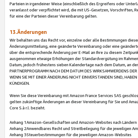
Parteien in irgendeiner Weise (einschließlich des Ergreifens oder Unt
veranlasst oder verpflichtet wird, die mit US-Gesetzen, Vorschriften,
für eine der Parteien dieser Vereinbarung gelten.
13.Änderungen
Wir behalten uns das Recht vor, einzelne oder alle Bestimmungen diese
Änderungsmitteilung, eine geänderte Vereinbarung oder eine geänderte 
über die entsprechende Änderung per E-Mail an Ihre zu diesem Zeitpun
ausgenommen etwaige Erhöhungen der Standardvergütung im Rahmen
Datum, jedoch frühestens sieben Kalendertage nach dem Datum, an de
PARTNERPROGRAMM NACH DEM DATUM DES WIRKSAMWERDENS DER Ä
WENN SIE MIT EINER ÄNDERUNG NICHT EINVERSTANDEN SIND, HABEN S
KÜNDIGEN.
Wenn Sie diese Vereinbarung mit Amazon France Services SAS geschlo
gelten zukünftige Änderungen an dieser Vereinbarung für Sie und Ama
Core S.à r.l. bezieht.
Anhang 1Amazon-Gesellschaften und Amazon-Websites nach Ländern
Anhang 2Anwendbares Recht und Streitbeilegung für die jeweiligen 
Anhang 3Steuerbestimmungen für die jeweiligen Amazon-Websites