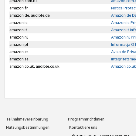
amazon.com.be
amazon.com.b
amazon.fr
Notice:Protec
amazon.de, audible.de
Amazon.de Da
amazon.ie
Amazon.ie Pri
amazon.it
Amazon.it Inf
amazon.nl
Amazon.nl Pri
amazon.pl
Informacja O
amazon.es
Aviso de Priv
amazon.se
Integritetsm
amazon.co.uk, audible.co.uk
Amazon.co.uk 
Teilnahmevereinbarung
Programmrichtlinien
Nutzungsbestimmungen
Kontaktiere uns