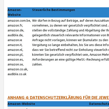
Amazon-
Steuerliche Bestimmungen
Website
amazon.com.be,
Wir dürfen in Bezug auf Beträge, auf deren Auszahlun
amazon.fr,
vornehmen, zu denen wir gesetzlich verpflichtet sind
amazon.de,
stellen die vollständige Zahlung und Abgeltung der 
audible.de,
gelegentlich steuerlich relevante Informationen von I
amazon.ie
Anfrage nicht vorlegen, können wir (kumulativ zu de
amazon.it,
Vergütung so lange einbehalten, bis Sie uns diese Inf
amazon.nl,
dass wir Sie betreffend nicht zur Einholung steuerlich 
amazon.pl,
könnten Sie gesetzlich verpflichtet sein, Amazon Meh
amazon.es,
Anforderungen an eine gültige MwSt.-Rechnung erfüllt
amazon.se,
zahlen.
amazon.co.uk,
audible.co.uk
ANHANG 4: DATENSCHUTZERKLÄRUNG FÜR DIE JEWE
Amazon-Website
Datenschutz