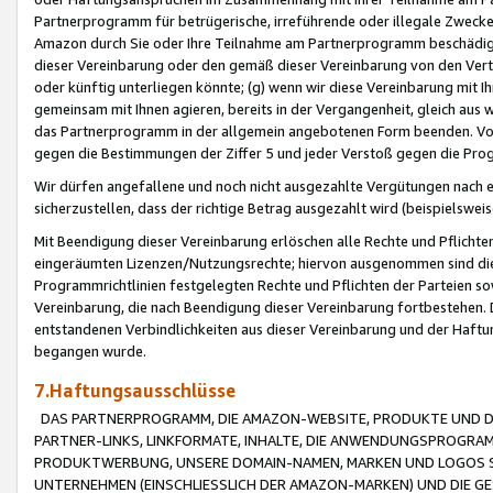
Partnerprogramm für betrügerische, irreführende oder illegale Zwecke
Amazon durch Sie oder Ihre Teilnahme am Partnerprogramm beschädig
dieser Vereinbarung oder den gemäß dieser Vereinbarung von den Vertr
oder künftig unterliegen könnte; (g) wenn wir diese Vereinbarung mit I
gemeinsam mit Ihnen agieren, bereits in der Vergangenheit, gleich aus
das Partnerprogramm in der allgemein angebotenen Form beenden. Vors
gegen die Bestimmungen der Ziffer 5 und jeder Verstoß gegen die Prog
Wir dürfen angefallene und noch nicht ausgezahlte Vergütungen nach 
sicherzustellen, dass der richtige Betrag ausgezahlt wird (beispielsw
Mit Beendigung dieser Vereinbarung erlöschen alle Rechte und Pflichte
eingeräumten Lizenzen/Nutzungsrechte; hiervon ausgenommen sind die in 
Programmrichtlinien festgelegten Rechte und Pflichten der Parteien sow
Vereinbarung, die nach Beendigung dieser Vereinbarung fortbestehen. D
entstandenen Verbindlichkeiten aus dieser Vereinbarung und der Haft
begangen wurde.
7.Haftungsausschlüsse
DAS PARTNERPROGRAMM, DIE AMAZON-WEBSITE, PRODUKTE UND DI
PARTNER-LINKS, LINKFORMATE, INHALTE, DIE ANWENDUNGSPROGR
PRODUKTWERBUNG, UNSERE DOMAIN-NAMEN, MARKEN UND LOGOS S
UNTERNEHMEN (EINSCHLIESSLICH DER AMAZON-MARKEN) UND DIE GE