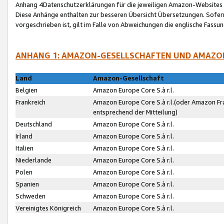
Anhang 4Datenschutzerklärungen für die jeweiligen Amazon-Websites
Diese Anhänge enthalten zur besseren Übersicht Übersetzungen. Sofe
vorgeschrieben ist, gilt im Falle von Abweichungen die englische Fass
ANHANG 1: AMAZON-GESELLSCHAFTEN UND AMAZO
Land
Amazon-Gesellschaft
Belgien
Amazon Europe Core S.à r.l.
Frankreich
Amazon Europe Core S.à r.l.(oder Amazon Fr
entsprechend der Mitteilung)
Deutschland
Amazon Europe Core S.à r.l.
Irland
Amazon Europe Core S.à r.l.
Italien
Amazon Europe Core S.à r.l.
Niederlande
Amazon Europe Core S.à r.l.
Polen
Amazon Europe Core S.à r.l.
Spanien
Amazon Europe Core S.à r.l.
Schweden
Amazon Europe Core S.à r.l.
Vereinigtes Königreich
Amazon Europe Core S.à r.l.