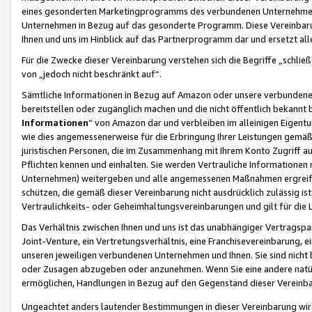
eines gesonderten Marketingprogramms des verbundenen Unternehmens
Unternehmen in Bezug auf das gesonderte Programm. Diese Vereinbarung
Ihnen und uns im Hinblick auf das Partnerprogramm dar und ersetzt al
Für die Zwecke dieser Vereinbarung verstehen sich die Begriffe „schließ
von „jedoch nicht beschränkt auf“.
Sämtliche Informationen in Bezug auf Amazon oder unsere verbunde
bereitstellen oder zugänglich machen und die nicht öffentlich bekannt bz
Informationen
“ von Amazon dar und verbleiben im alleinigen Eigent
wie dies angemessenerweise für die Erbringung Ihrer Leistungen gemäß d
juristischen Personen, die im Zusammenhang mit Ihrem Konto Zugriff au
Pflichten kennen und einhalten. Sie werden Vertrauliche Informationen 
Unternehmen) weitergeben und alle angemessenen Maßnahmen ergreifen
schützen, die gemäß dieser Vereinbarung nicht ausdrücklich zulässig is
Vertraulichkeits- oder Geheimhaltungsvereinbarungen und gilt für die
Das Verhältnis zwischen Ihnen und uns ist das unabhängiger Vertragspa
Joint-Venture, ein Vertretungsverhältnis, eine Franchisevereinbarung, 
unseren jeweiligen verbundenen Unternehmen und Ihnen. Sie sind ni
oder Zusagen abzugeben oder anzunehmen. Wenn Sie eine andere natürli
ermöglichen, Handlungen in Bezug auf den Gegenstand dieser Vereinbar
Ungeachtet anders lautender Bestimmungen in dieser Vereinbarung wird