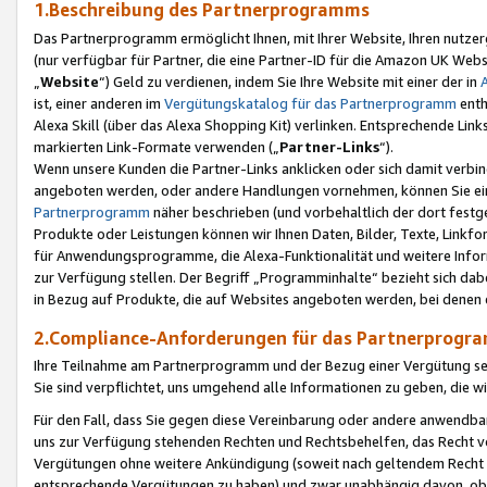
1.Beschreibung des Partnerprogramms
Das Partnerprogramm ermöglicht Ihnen, mit Ihrer Website, Ihren nutzer
(nur verfügbar für Partner, die eine Partner-ID für die Amazon UK We
„
Website
“) Geld zu verdienen, indem Sie Ihre Website mit einer der in
ist, einer anderen im
Vergütungskatalog für das Partnerprogramm
enth
Alexa Skill (über das Alexa Shopping Kit) verlinken. Entsprechende Lin
markierten Link-Formate verwenden („
Partner-Links
“).
Wenn unsere Kunden die Partner-Links anklicken oder sich damit verbi
angeboten werden, oder andere Handlungen vornehmen, können Sie eine
Partnerprogramm
näher beschrieben (und vorbehaltlich der dort festg
Produkte oder Leistungen können wir Ihnen Daten, Bilder, Texte, Linkfo
für Anwendungsprogramme, die Alexa-Funktionalität und weitere Inf
zur Verfügung stellen. Der Begriff „Programminhalte“ bezieht sich dabe
in Bezug auf Produkte, die auf Websites angeboten werden, bei denen 
2.Compliance-Anforderungen für das Partnerprog
Ihre Teilnahme am Partnerprogramm und der Bezug einer Vergütung setz
Sie sind verpflichtet, uns umgehend alle Informationen zu geben, die w
Für den Fall, dass Sie gegen diese Vereinbarung oder andere anwendba
uns zur Verfügung stehenden Rechten und Rechtsbehelfen, das Recht vo
Vergütungen ohne weitere Ankündigung (soweit nach geltendem Recht z
entsprechende Vergütungen zu haben) und zwar unabhängig davon, ob 