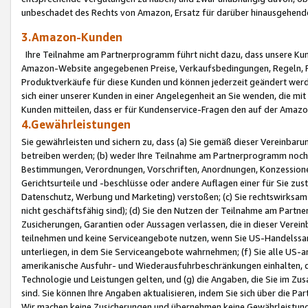
unbeschadet des Rechts von Amazon, Ersatz für darüber hinausgehen
3.Amazon-Kunden
Ihre Teilnahme am Partnerprogramm führt nicht dazu, dass unsere Kun
Amazon-Website angegebenen Preise, Verkaufsbedingungen, Regeln, Ri
Produktverkäufe für diese Kunden und können jederzeit geändert werde
sich einer unserer Kunden in einer Angelegenheit an Sie wenden, die 
Kunden mitteilen, dass er für Kundenservice-Fragen den auf der Ama
4.Gewährleistungen
Sie gewährleisten und sichern zu, dass (a) Sie gemäß dieser Vereinba
betreiben werden; (b) weder Ihre Teilnahme am Partnerprogramm noch d
Bestimmungen, Verordnungen, Vorschriften, Anordnungen, Konzessionen,
Gerichtsurteile und -beschlüsse oder andere Auflagen einer für Sie zu
Datenschutz, Werbung und Marketing) verstoßen; (c) Sie rechtswirksam 
nicht geschäftsfähig sind); (d) Sie den Nutzen der Teilnahme am Partne
Zusicherungen, Garantien oder Aussagen verlassen, die in dieser Verein
teilnehmen und keine Serviceangebote nutzen, wenn Sie US-Handelssa
unterliegen, in dem Sie Serviceangebote wahrnehmen; (f) Sie alle US
amerikanische Ausfuhr- und Wiederausfuhrbeschränkungen einhalten, 
Technologie und Leistungen gelten, und (g) die Angaben, die Sie im 
sind. Sie können Ihre Angaben aktualisieren, indem Sie sich über die 
Wir machen keine Zusicherungen und übernehmen keine Gewährleistun