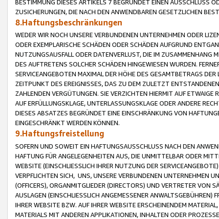
BESTIMMUNG DIESES ARTIKELS 7 BEGRÜNDET EINEN AUSSCHLUSS 
ZUSICHERUNGEN, DIE NACH DEN ANWENDBAREN GESETZLICHEN BE
8.Haftungsbeschränkungen
WEDER WIR NOCH UNSERE VERBUNDENEN UNTERNEHMEN ODER LIZEN
ODER EXEMPLARISCHE SCHÄDEN ODER SCHÄDEN AUFGRUND ENTGANG
NUTZUNGSAUSFALL ODER DATENVERLUST, DIE IM ZUSAMMENHANG MI
DES AUFTRETENS SOLCHER SCHÄDEN HINGEWIESEN WURDEN. FERN
SERVICEANGEBOTEN MAXIMAL DER HÖHE DES GESAMTBETRAGS DER 
ZEITPUNKT DES EREIGNISSES, DAS ZU DEM ZULETZT ENTSTANDENE
ZAHLENDEN VERGÜTUNGEN. SIE VERZICHTEN HIERMIT AUF ETWAIGE 
AUF ERFÜLLUNGSKLAGE, UNTERLASSUNGSKLAGE ODER ANDERE RECHT
DIESES ABSATZES BEGRÜNDET EINE EINSCHRÄNKUNG VON HAFTUNG
EINGESCHRÄNKT WERDEN KÖNNEN.
9.Haftungsfreistellung
SOFERN UND SOWEIT EIN HAFTUNGSAUSSCHLUSS NACH DEN ANWENDB
HAFTUNG FÜR ANGELEGENHEITEN AUS, DIE UNMITTELBAR ODER MITT
WEBSITE (EINSCHLIESSLICH IHRER NUTZUNG DER SERVICEANGEBOTE)
VERPFLICHTEN SICH, UNS, UNSERE VERBUNDENEN UNTERNEHMEN UN
(OFFICERS), ORGANMITGLIEDER (DIRECTORS) UND VERTRETER VON 
AUSLAGEN (EINSCHLIESSLICH ANGEMESSENER ANWALTSGEBÜHREN) FR
IHRER WEBSITE BZW. AUF IHRER WEBSITE ERSCHEINENDEM MATERIAL
MATERIALS MIT ANDEREN APPLIKATIONEN, INHALTEN ODER PROZESSE