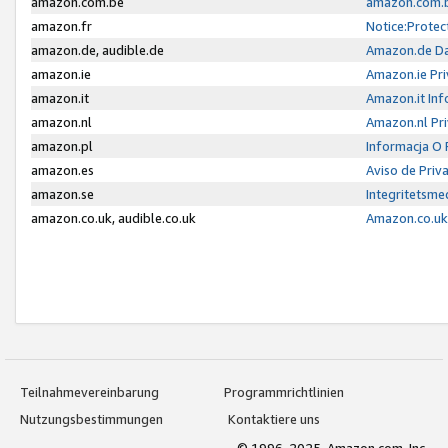
amazon.com.be
amazon.com.b
amazon.fr
Notice:Protec
amazon.de, audible.de
Amazon.de Da
amazon.ie
Amazon.ie Pri
amazon.it
Amazon.it Inf
amazon.nl
Amazon.nl Pri
amazon.pl
Informacja O
amazon.es
Aviso de Priv
amazon.se
Integritetsm
amazon.co.uk, audible.co.uk
Amazon.co.uk 
Teilnahmevereinbarung
Programmrichtlinien
Nutzungsbestimmungen
Kontaktiere uns