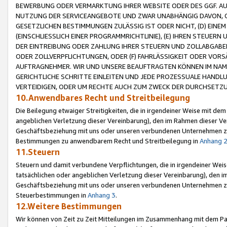
BEWERBUNG ODER VERMARKTUNG IHRER WEBSITE ODER DES GGF. AUF 
NUTZUNG DER SERVICEANGEBOTE UND ZWAR UNABHÄNGIG DAVON, O
GESETZLICHEN BESTIMMUNGEN ZULÄSSIG IST ODER NICHT, (D) EINE
(EINSCHLIESSLICH EINER PROGRAMMRICHTLINIE), (E) IHREN STEUER
DER EINTREIBUNG ODER ZAHLUNG IHRER STEUERN UND ZOLLABGAB
ODER ZOLLVERPFLICHTUNGEN, ODER (F) FAHRLÄSSIGKEIT ODER VORS
AUFTRAGNEHMER. WIR UND UNSERE BEAUFTRAGTEN KÖNNEN IM NAME
GERICHTLICHE SCHRITTE EINLEITEN UND JEDE PROZESSUALE HAND
VERTEIDIGEN, ODER UM RECHTE AUCH ZUM ZWECK DER DURCHSETZU
10.Anwendbares Recht und Streitbeilegung
Die Beilegung etwaiger Streitigkeiten, die in irgendeiner Weise mit de
angeblichen Verletzung dieser Vereinbarung), den im Rahmen dieser Ve
Geschäftsbeziehung mit uns oder unseren verbundenen Unternehmen zu
Bestimmungen zu anwendbarem Recht und Streitbeilegung in
Anhang 
11.Steuern
Steuern und damit verbundene Verpflichtungen, die in irgendeiner Wei
tatsächlichen oder angeblichen Verletzung dieser Vereinbarung), den 
Geschäftsbeziehung mit uns oder unseren verbundenen Unternehmen z
Steuerbestimmungen in
Anhang 3
.
12.Weitere Bestimmungen
Wir können von Zeit zu Zeit Mitteilungen im Zusammenhang mit dem Par