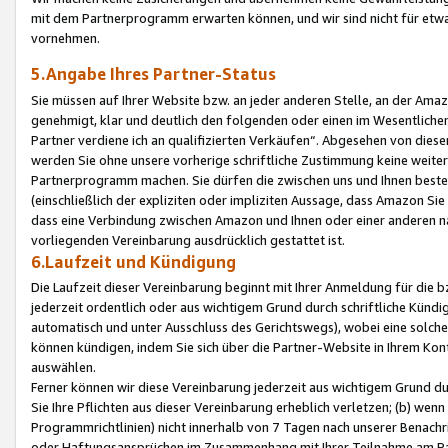
mit dem Partnerprogramm erwarten können, und wir sind nicht für etwa
vornehmen.
5.Angabe Ihres Partner-Status
Sie müssen auf Ihrer Website bzw. an jeder anderen Stelle, an der Am
genehmigt, klar und deutlich den folgenden oder einen im Wesentlichen
Partner verdiene ich an qualifizierten Verkäufen“. Abgesehen von die
werden Sie ohne unsere vorherige schriftliche Zustimmung keine weite
Partnerprogramm machen. Sie dürfen die zwischen uns und Ihnen best
(einschließlich der expliziten oder impliziten Aussage, dass Amazon Si
dass eine Verbindung zwischen Amazon und Ihnen oder einer anderen natü
vorliegenden Vereinbarung ausdrücklich gestattet ist.
6.Laufzeit und Kündigung
Die Laufzeit dieser Vereinbarung beginnt mit Ihrer Anmeldung für die 
jederzeit ordentlich oder aus wichtigem Grund durch schriftliche Kündi
automatisch und unter Ausschluss des Gerichtswegs), wobei eine solch
können kündigen, indem Sie sich über die Partner-Website in Ihrem Ko
auswählen.
Ferner können wir diese Vereinbarung jederzeit aus wichtigem Grund dur
Sie Ihre Pflichten aus dieser Vereinbarung erheblich verletzen; (b) wen
Programmrichtlinien) nicht innerhalb von 7 Tagen nach unserer Benachr
oder Haftungsansprüchen im Zusammenhang mit Ihrer Teilnahme am Pa