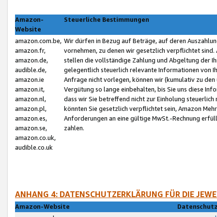
Amazon-
Steuerliche Bestimmungen
Website
amazon.com.be,
Wir dürfen in Bezug auf Beträge, auf deren Auszahlun
amazon.fr,
vornehmen, zu denen wir gesetzlich verpflichtet sind
amazon.de,
stellen die vollständige Zahlung und Abgeltung der 
audible.de,
gelegentlich steuerlich relevante Informationen von I
amazon.ie
Anfrage nicht vorlegen, können wir (kumulativ zu de
amazon.it,
Vergütung so lange einbehalten, bis Sie uns diese Inf
amazon.nl,
dass wir Sie betreffend nicht zur Einholung steuerlich 
amazon.pl,
könnten Sie gesetzlich verpflichtet sein, Amazon Meh
amazon.es,
Anforderungen an eine gültige MwSt.-Rechnung erfüllt
amazon.se,
zahlen.
amazon.co.uk,
audible.co.uk
ANHANG 4: DATENSCHUTZERKLÄRUNG FÜR DIE JEWE
Amazon-Website
Datenschutz