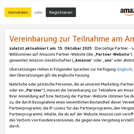
Anmelden
Registrieren
oder
Vereinbarung zur Teilnahme am 
zuletzt aktualisiert am
:
15. Oktober 2025
(Derzeitige Partner - 
Willkommen auf Amazons Partner-Website (die „
Partner-Website
“)
genannten Amazon-Gesellschaften („
Amazon
“ oder „
uns
“ oder ähnli
Übersetzungen stehen in folgenden Sprachen zur Verfügung :
Englisch
,
den Übersetzungen gilt die englische Fassung.
Natürliche oder juristische Personen, die an unserem Marketing-Partn
oder ein „
Partner
“), müssen die Vereinbarung zur Teilnahme am Ama
Ihrer Anmeldung auf bzw. Nutzung der Partner-Website stimmen Sie die
zu, die durch Bezugnahme einen wesentlichen Bestandteil dieser Verei
Partnerprogramm, die IP-Lizenz für das Partnerprogramm, den Vergütu
Partnerprogramm). Inhalte, die du auf der Website Amazon.com veröffe
des Verbots von Kundenrezensionen, die gegen eine Vergütung erstellt, 
durch.