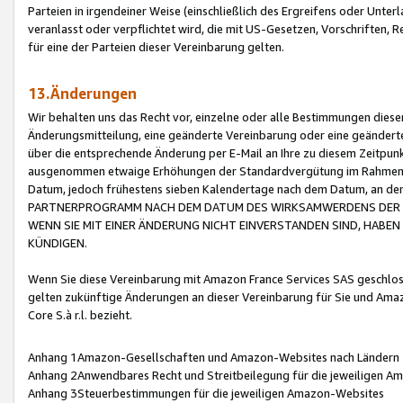
Parteien in irgendeiner Weise (einschließlich des Ergreifens oder Unt
veranlasst oder verpflichtet wird, die mit US-Gesetzen, Vorschriften,
für eine der Parteien dieser Vereinbarung gelten.
13.Änderungen
Wir behalten uns das Recht vor, einzelne oder alle Bestimmungen diese
Änderungsmitteilung, eine geänderte Vereinbarung oder eine geänderte 
über die entsprechende Änderung per E-Mail an Ihre zu diesem Zeitpun
ausgenommen etwaige Erhöhungen der Standardvergütung im Rahmen
Datum, jedoch frühestens sieben Kalendertage nach dem Datum, an de
PARTNERPROGRAMM NACH DEM DATUM DES WIRKSAMWERDENS DER Ä
WENN SIE MIT EINER ÄNDERUNG NICHT EINVERSTANDEN SIND, HABEN S
KÜNDIGEN.
Wenn Sie diese Vereinbarung mit Amazon France Services SAS geschlo
gelten zukünftige Änderungen an dieser Vereinbarung für Sie und Ama
Core S.à r.l. bezieht.
Anhang 1Amazon-Gesellschaften und Amazon-Websites nach Ländern
Anhang 2Anwendbares Recht und Streitbeilegung für die jeweiligen 
Anhang 3Steuerbestimmungen für die jeweiligen Amazon-Websites