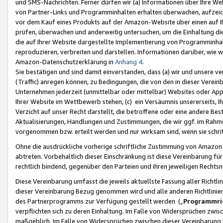
und SMS-Nachrichten. Ferner dürfen wir (a) Informationen über Ihre We
von Partner-Links und Programminhalten erhalten überwachen, aufzei
vor dem Kauf eines Produkts auf der Amazon-Website über einen auf Ih
prüfen, überwachen und anderweitig untersuchen, um die Einhaltung dies
die auf Ihrer Website dargestellte Implementierung von Programminhalt
reproduzieren, verbreiten und darstellen. Informationen darüber, wie w
Amazon-Datenschutzerklärung in
Anhang 4
.
Sie bestätigen und sind damit einverstanden, dass (a) wir und unsere 
(Traffic) anregen können, zu Bedingungen, die von den in dieser Vere
Unternehmen jederzeit (unmittelbar oder mittelbar) Websites oder Appl
Ihrer Website im Wettbewerb stehen, (c) ein Versäumnis unsererseits, I
Verzicht auf unser Recht darstellt, die betroffene oder eine andere B
Aktualisierungen, Handlungen und Zustimmungen, die wir ggf. im Rahme
vorgenommen bzw. erteilt werden und nur wirksam sind, wenn sie schri
Ohne die ausdrückliche vorherige schriftliche Zustimmung von Amazon
abtreten. Vorbehaltlich dieser Einschränkung ist diese Vereinbarung f
rechtlich bindend, gegenüber den Parteien und ihren jeweiligen Rech
Diese Vereinbarung umfasst die jeweils aktuellste Fassung aller Richtli
dieser Vereinbarung Bezug genommen wird und alle anderen Richtlinie
des Partnerprogramms zur Verfügung gestellt werden („
Programmric
verpflichten sich zu deren Einhaltung. Im Falle von Widersprüchen zwi
maßgeblich. Im Falle von Widersprüchen zwischen dieser Vereinbarun