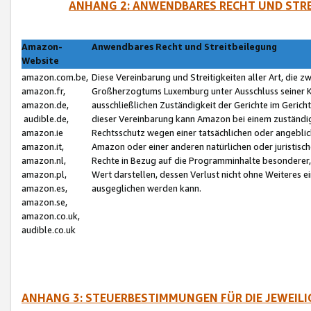
ANHANG 2: ANWENDBARES RECHT UND STRE
Amazon-
Anwendbares Recht und Streitbeilegung
Website
amazon.com.be,
Diese Vereinbarung und Streitigkeiten aller Art, die 
amazon.fr,
Großherzogtums Luxemburg unter Ausschluss seiner Kol
amazon.de,
ausschließlichen Zuständigkeit der Gerichte im Geri
audible.de,
dieser Vereinbarung kann Amazon bei einem zuständig
amazon.ie
Rechtsschutz wegen einer tatsächlichen oder angebli
amazon.it,
Amazon oder einer anderen natürlichen oder juristisc
amazon.nl,
Rechte in Bezug auf die Programminhalte besonderer,
amazon.pl,
Wert darstellen, dessen Verlust nicht ohne Weiteres e
amazon.es,
ausgeglichen werden kann.
amazon.se,
amazon.co.uk,
audible.co.uk
ANHANG 3: STEUERBESTIMMUNGEN FÜR DIE JEWEIL