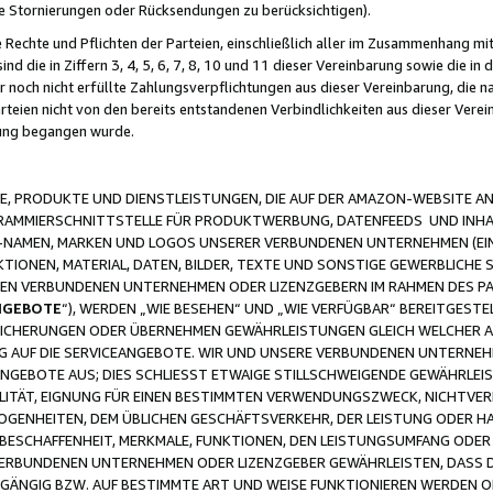
ge Stornierungen oder Rücksendungen zu berücksichtigen).
 Rechte und Pflichten der Parteien, einschließlich aller im Zusammenhang m
 die in Ziffern 3, 4, 5, 6, 7, 8, 10 und 11 dieser Vereinbarung sowie die in
er noch nicht erfüllte Zahlungsverpflichtungen aus dieser Vereinbarung, die
arteien nicht von den bereits entstandenen Verbindlichkeiten aus dieser Ver
gung begangen wurde.
 PRODUKTE UND DIENSTLEISTUNGEN, DIE AUF DER AMAZON-WEBSITE AN
GRAMMIERSCHNITTSTELLE FÜR PRODUKTWERBUNG, DATENFEEDS UND INH
-NAMEN, MARKEN UND LOGOS UNSERER VERBUNDENEN UNTERNEHMEN (EIN
IONEN, MATERIAL, DATEN, BILDER, TEXTE UND SONSTIGE GEWERBLICHE 
EREN VERBUNDENEN UNTERNEHMEN ODER LIZENZGEBERN IM RAHMEN DES 
NGEBOTE
“), WERDEN „WIE BESEHEN“ UND „WIE VERFÜGBAR“ BEREITGEST
CHERUNGEN ODER ÜBERNEHMEN GEWÄHRLEISTUNGEN GLEICH WELCHER AR
ZUG AUF DIE SERVICEANGEBOTE. WIR UND UNSERE VERBUNDENEN UNTERNEH
ANGEBOTE AUS; DIES SCHLIESST ETWAIGE STILLSCHWEIGENDE GEWÄHRLE
LITÄT, EIGNUNG FÜR EINEN BESTIMMTEN VERWENDUNGSZWECK, NICHTVER
OGENHEITEN, DEM ÜBLICHEN GESCHÄFTSVERKEHR, DER LEISTUNG ODER H
 BESCHAFFENHEIT, MERKMALE, FUNKTIONEN, DEN LEISTUNGSUMFANG ODER
VERBUNDENEN UNTERNEHMEN ODER LIZENZGEBER GEWÄHRLEISTEN, DASS D
HGÄNGIG BZW. AUF BESTIMMTE ART UND WEISE FUNKTIONIEREN WERDEN 