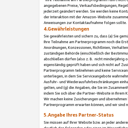
angegebenen Preise, Verkaufsbedingungen, Regeln
jederzeit geändert werden. Sie werden keine Konta
der Interaktion mit der Amazon-Website zusamme
Anweisungen zur Kontaktaufnahme folgen sollte.
4.Gewährleistungen
Sie gewährleisten und sichern zu, dass (a) Sie g
Ihre Teilnahme am Partnerprogramm noch die Erst
Anordnungen, Konzessionen, Richtlinien, Verhalten
zuständigen Behörde (einschließlich der Bestimmu
abschließen dürfen (also z. B. nicht minderjährig
eigenständig geprüft haben und sich nicht auf Zusi
Partnerprogramm teilnehmen und keine Servicean
unterliegen, in dem Sie Serviceangebote wahrneh
Ausfuhr- und Wiederausfuhrbeschränkungen einhal
gelten, und (g) die Angaben, die Sie im Zusammen
indem Sie sich über die Partner-Website in Ihrem
Wir machen keine Zusicherungen und übernehmen 
Partnerprogramm erwarten können, und wir sind n
5.Angabe Ihres Partner-Status
Sie müssen auf Ihrer Website bzw. an jeder ander
deutlich den folgenden oder einen im Wesentlichen