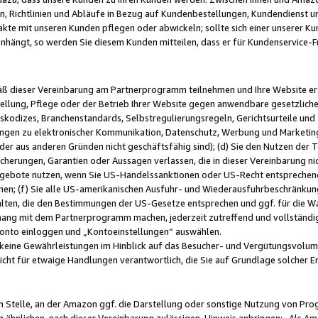
, Richtlinien und Abläufe in Bezug auf Kundenbestellungen, Kundendienst 
kte mit unseren Kunden pflegen oder abwickeln; sollte sich einer unserer Ku
nhängt, so werden Sie diesem Kunden mitteilen, dass er für Kundenservic
emäß dieser Vereinbarung am Partnerprogramm teilnehmen und Ihre Website er
ellung, Pflege oder der Betrieb Ihrer Website gegen anwendbare gesetzlich
skodizes, Branchenstandards, Selbstregulierungsregeln, Gerichtsurteile und 
ngen zu elektronischer Kommunikation, Datenschutz, Werbung und Marketing)
 oder aus anderen Gründen nicht geschäftsfähig sind); (d) Sie den Nutzen de
cherungen, Garantien oder Aussagen verlassen, die in dieser Vereinbarung nich
gebote nutzen, wenn Sie US-Handelssanktionen oder US-Recht entsprechen
men; (f) Sie alle US-amerikanischen Ausfuhr- und Wiederausfuhrbeschränkun
ten, die den Bestimmungen der US-Gesetze entsprechen und ggf. für die Wa
hang mit dem Partnerprogramm machen, jederzeit zutreffend und vollständig 
 Konto einloggen und „Kontoeinstellungen“ auswählen.
keine Gewährleistungen im Hinblick auf das Besucher- und Vergütungsvolu
icht für etwaige Handlungen verantwortlich, die Sie auf Grundlage solcher
en Stelle, an der Amazon ggf. die Darstellung oder sonstige Nutzung von Pr
 ähnlichen, nach dieser Vereinbarung zulässigen, Hinweis anbringen: „Als Ama