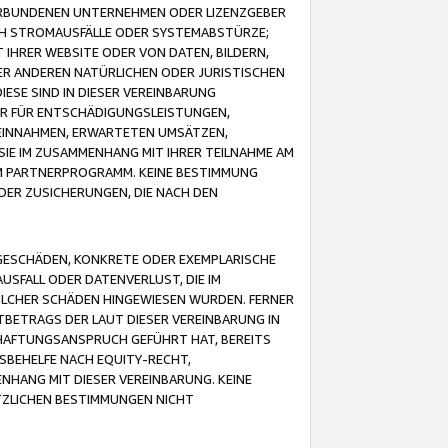
VERBUNDENEN UNTERNEHMEN ODER LIZENZGEBER
ICH STROMAUSFÄLLE ODER SYSTEMABSTÜRZE;
IHRER WEBSITE ODER VON DATEN, BILDERN,
ER ANDEREN NATÜRLICHEN ODER JURISTISCHEN
ESE SIND IN DIESER VEREINBARUNG
R FÜR ENTSCHÄDIGUNGSLEISTUNGEN,
EINNAHMEN, ERWARTETEN UMSÄTZEN,
SIE IM ZUSAMMENHANG MIT IHRER TEILNAHME AM
M PARTNERPROGRAMM. KEINE BESTIMMUNG
DER ZUSICHERUNGEN, DIE NACH DEN
GESCHÄDEN, KONKRETE ODER EXEMPLARISCHE
SFALL ODER DATENVERLUST, DIE IM
OLCHER SCHÄDEN HINGEWIESEN WURDEN. FERNER
BETRAGS DER LAUT DIESER VEREINBARUNG IN
HAFTUNGSANSPRUCH GEFÜHRT HAT, BEREITS
SBEHELFE NACH EQUITY-RECHT,
NHANG MIT DIESER VEREINBARUNG. KEINE
TZLICHEN BESTIMMUNGEN NICHT