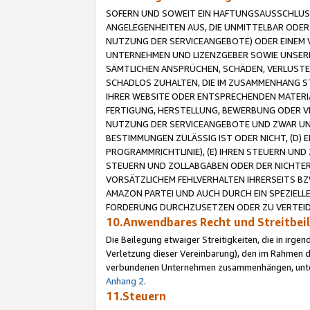
SOFERN UND SOWEIT EIN HAFTUNGSAUSSCHLUSS
ANGELEGENHEITEN AUS, DIE UNMITTELBAR ODER 
NUTZUNG DER SERVICEANGEBOTE) ODER EINEM V
UNTERNEHMEN UND LIZENZGEBER SOWIE UNSERE 
SÄMTLICHEN ANSPRÜCHEN, SCHÄDEN, VERLUSTE
SCHADLOS ZUHALTEN, DIE IM ZUSAMMENHANG STE
IHRER WEBSITE ODER ENTSPRECHENDEN MATERIA
FERTIGUNG, HERSTELLUNG, BEWERBUNG ODER VE
NUTZUNG DER SERVICEANGEBOTE UND ZWAR UN
BESTIMMUNGEN ZULÄSSIG IST ODER NICHT, (D) 
PROGRAMMRICHTLINIE), (E) IHREN STEUERN UN
STEUERN UND ZOLLABGABEN ODER DER NICHTER
VORSÄTZLICHEM FEHLVERHALTEN IHRERSEITS BZ
AMAZON PARTEI UND AUCH DURCH EIN SPEZIELL
FORDERUNG DURCHZUSETZEN ODER ZU VERTEIDI
10.Anwendbares Recht und Streitbe
Die Beilegung etwaiger Streitigkeiten, die in irg
Verletzung dieser Vereinbarung), den im Rahmen d
verbundenen Unternehmen zusammenhängen, unterl
Anhang 2
.
11.Steuern