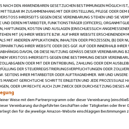
 NACH DEN ANWENDBAREN GESETZLICHEN BESTIMMUNGEN MÖGLICH IST, S
MITTELBAR IM ZUSAMMENHANG MIT DER ERSTELLUNG, PFLEGE ODER DEM BE
ERSTOSS IHRERSEITS GEGEN DIESE VEREINBARUNG STEHEN UND SIE VERP
UND DEREN MITARBEITER, FUNKTIONSTRÄGER (OFFICERS), ORGANMITGLI
N, HAFTUNGEN, KOSTEN UND AUSLAGEN (EINSCHLIESSLICH ANGEMESSENE
HEN MIT (A) IHRER WEBSITE BZW. AUF IHRER WEBSITE ERSCHEINENDEM M
LS MIT ANDEREN APPLIKATIONEN, INHALTEN ODER PROZESSEN, (B) DER 
RMARKTUNG IHRER WEBSITE ODER DES GGF. AUF ODER INNERHALB IHRER W
ABHÄNGIG DAVON, OB DIESE NUTZUNG GEMÄSS DIESER VEREINBARUNG B
EINEM VERSTOSS IHRERSEITS GEGEN EINE BESTIMMUNG DIESER VEREINBARU
D ZOLLABGABEN ODER MIT DER EINTREIBUNG, ZAHLUNG ODER DEM AUSBLEI
FÜLLUNG DER STEUERREGISTRIERUNGSVERPFLICHTUNGEN ODER ZOLLVERPF
W. SEITENS IHRER MITARBEITER ODER AUFTRAGNEHMER. WIR UND UNSERE
ES MANDAT GERICHTLICHE SCHRITTE EINLEITEN UND JEDE PROZESSUALE 
GEN, ODER UM RECHTE AUCH ZUM ZWECK DER DURCHSETZUNG DIESES AR
ilegung
endeiner Weise mit dem Partnerprogramm oder dieser Vereinbarung (einschließl
ieser Vereinbarung durchgeführten Geschäften oder Tätigkeiten oder Ihrer 
iegt den für die jeweilige Amazon-Website einschlägigen Bestimmungen z