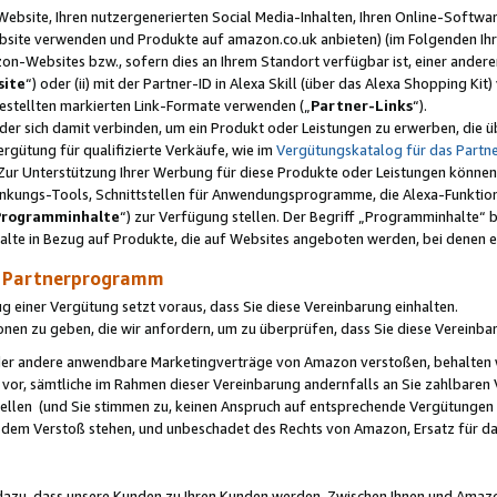
ebsite, Ihren nutzergenerierten Social Media-Inhalten, Ihren Online-Softwar
ebsite verwenden und Produkte auf amazon.co.uk anbieten) (im Folgenden Ihr
-Websites bzw., sofern dies an Ihrem Standort verfügbar ist, einer ander
ite
“) oder (ii) mit der Partner-ID in Alexa Skill (über das Alexa Shopping Ki
estellten markierten Link-Formate verwenden („
Partner-Links
“).
oder sich damit verbinden, um ein Produkt oder Leistungen zu erwerben, di
gütung für qualifizierte Verkäufe, wie im
Vergütungskatalog für das Part
Zur Unterstützung Ihrer Werbung für diese Produkte oder Leistungen können w
linkungs-Tools, Schnittstellen für Anwendungsprogramme, die Alexa-Funktion
Programminhalte
“) zur Verfügung stellen. Der Begriff „Programminhalte“ be
halte in Bezug auf Produkte, die auf Websites angeboten werden, bei denen 
as Partnerprogramm
einer Vergütung setzt voraus, dass Sie diese Vereinbarung einhalten.
ionen zu geben, die wir anfordern, um zu überprüfen, dass Sie diese Vereinba
oder andere anwendbare Marketingverträge von Amazon verstoßen, behalten w
 vor, sämtliche im Rahmen dieser Vereinbarung andernfalls an Sie zahlbare
tellen (und Sie stimmen zu, keinen Anspruch auf entsprechende Vergütungen
 dem Verstoß stehen, und unbeschadet des Rechts von Amazon, Ersatz für 
azu, dass unsere Kunden zu Ihren Kunden werden. Zwischen Ihnen und Amaz