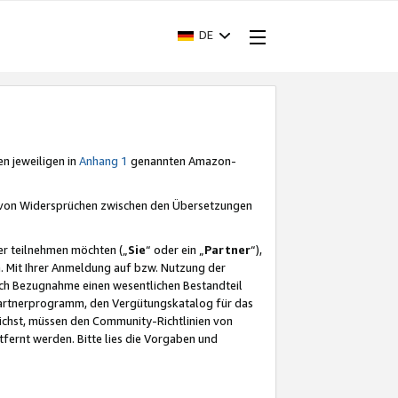
DE
en jeweiligen in
Anhang 1
genannten Amazon-
e von Widersprüchen zwischen den Übersetzungen
er teilnehmen möchten („
Sie
“ oder ein „
Partner
“),
. Mit Ihrer Anmeldung auf bzw. Nutzung der
durch Bezugnahme einen wesentlichen Bestandteil
 Partnerprogramm, den Vergütungskatalog für das
ichst, müssen den Community-Richtlinien von
fernt werden. Bitte lies die Vorgaben und