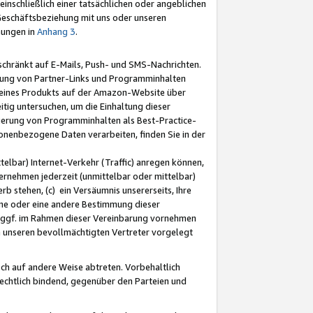
nschließlich einer tatsächlichen oder angeblichen
Geschäftsbeziehung mit uns oder unseren
mungen in
Anhang 3
.
schränkt auf E-Mails, Push- und SMS-Nachrichten.
ellung von Partner-Links und Programminhalten
 eines Produkts auf der Amazon-Website über
tig untersuchen, um die Einhaltung dieser
ntierung von Programminhalten als Best-Practice-
sonenbezogene Daten verarbeiten, finden Sie in der
telbar) Internet-Verkehr (Traffic) anregen können,
rnehmen jederzeit (unmittelbar oder mittelbar)
b stehen, (c) ein Versäumnis unsererseits, Ihre
fene oder eine andere Bestimmung dieser
r ggf. im Rahmen dieser Vereinbarung vornehmen
ch unseren bevollmächtigten Vertreter vorgelegt
ch auf andere Weise abtreten. Vorbehaltlich
rechtlich bindend, gegenüber den Parteien und