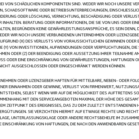
FREI VON SCHÄDLICHEN KOMPONENTEN SIND. WEDER WIR NOCH UNSERE 
VIREN, SCHADSOFTWARE ODER BETRIEBSUNTERBRECHUNGEN, EINSCHLIESSL
ÄNDERUNG ODER LÖSCHUNG, VERNICHTUNG, BESCHÄDIGUNG ODER VERLUST 
INHALTEN. BERATUNG ODER INFORMATIONEN, DIE SIE VON UNS ODER EIN
LTEN, BEGRÜNDEN KEINE GEWÄHRLEISTUNGSANSPRÜCHE, ES SEIN DENN, DI
WEDER WIR NOCH UNSERE VERBUNDENEN UNTERNEHMEN ODER LIZENZGEBE
FGRUND (X) DES VERLUSTS VON VORAUSSICHTLICHEN GEWINNEN ODER 
 (Y) VON INVESTITIONEN, AUFWENDUNGEN ODER VERPFLICHTUNGEN, DIE 
EN ODER (Z) DER BEENDIGUNG ODER AUSSETZUNG IHRER TEILNAHME A
LUSS ODER EINE EINSCHRÄNKUNG VON GEWÄHRLEISTUNGEN, HAFTUNGEN O
NICHT AUSGESCHLOSSEN ODER EINGESCHRÄNKT WERDEN KÖNNEN.
EHMEN ODER LIZENZGEBER HAFTEN FÜR MITTELBARE, NEBEN- ODER FOL
R EINNAHMEN ODER GEWINNE, VERLUST VON FIRMENWERT, NUTZUNGSAU
TSTEHEN, SELBST WENN WIR AUF DIE MÖGLICHKEIT DES AUFTRETENS S
MENHANG MIT DEN SERVICEANGEBOTEN MAXIMAL DER HÖHE DES GESAMT
M ZEITPUNKT DES EREIGNISSES, DAS ZU DEM ZULETZT ENTSTANDENEN 
ERGÜTUNGEN. SIE VERZICHTEN HIERMIT AUF ETWAIGE RECHTE UND RECHT
KLAGE, UNTERLASSUNGSKLAGE ODER ANDERE RECHTSBEHELFE IM ZUSAMME
NE EINSCHRÄNKUNG VON HAFTUNGEN, DIE NACH DEN ANWENDBAREN GESE