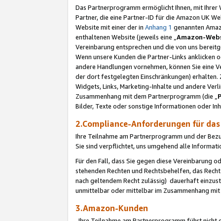
Das Partnerprogramm ermöglicht Ihnen, mit Ihrer W
Partner, die eine Partner-ID für die Amazon UK W
Website mit einer der in
Anhang 1
genannten Amazon
enthaltenen Website (jeweils eine „
Amazon-Webs
Vereinbarung entsprechen und die von uns bereitg
Wenn unsere Kunden die Partner-Links anklicken 
andere Handlungen vornehmen, können Sie eine Ver
der dort festgelegten Einschränkungen) erhalten. 
Widgets, Links, Marketing-Inhalte und andere Ver
Zusammenhang mit dem Partnerprogramm (die „
Bilder, Texte oder sonstige Informationen oder In
2.Compliance-Anforderungen für d
Ihre Teilnahme am Partnerprogramm und der Bezug 
Sie sind verpflichtet, uns umgehend alle Informat
Für den Fall, dass Sie gegen diese Vereinbarung 
stehenden Rechten und Rechtsbehelfen, das Recht
nach geltendem Recht zulässig) dauerhaft einzus
unmittelbar oder mittelbar im Zusammenhang mit
3.Amazon-Kunden
Ihre Teilnahme am Partnerprogramm führt nicht d