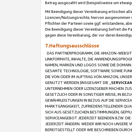
Betrag ausgezahlt wird (beispielsweise um etwai
Mit Beendigung dieser Vereinbarung erlöschen alle
Lizenzen/Nutzungsrechte; hiervon ausgenommen sind
Pflichten der Parteien sowie ggf. entstandene, ab
Die Beendigung dieser Vereinbarung befreit die P
gegen diese Vereinbarung, der vor deren Beendi
7.Haftungsausschlüsse
DAS PARTNERPROGRAMM, DIE AMAZON-WEBSITE,
LINKFORMATE, INHALTE, DIE ANWENDUNGSPRO
NAMEN, MARKEN UND LOGOS SOWIE DIE DOMAIN
GESAMTE TECHNOLOGIE, SOFTWARE SOWIE FUNKT
DIE VON ODER IM AUFTRAG VON AMAZON, UNS
GENUTZT WERDEN (INSGESAMT DIE „
SERVICEA
UNTERNEHMEN ODER LIZENZGEBER MACHEN ZUSI
GESETZLICH ODER IN SONSTIGER WEISE, IN BE
GEWÄHRLEISTUNGEN IN BEZUG AUF DIE SERVICE
MARKTGÄNGIGKEIT, ZUFRIEDENSTELLENDER QUA
SICH AUS GESETZLICHEN BESTIMMUNGEN, GEPFL
SERVICEANGEBOT JEDERZEIT BEENDEN BZW. DIE
JEDERZEIT ÄNDERN. WEDER WIR NOCH UNSERE 
BEREITGESTELLT ODER WIE BESCHRIEBEN DURC