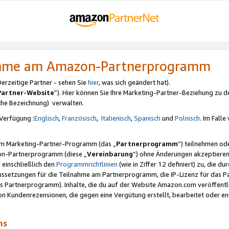
nahme am Amazon-Partnerprogramm
rzeitige Partner - sehen Sie
hier
, was sich geändert hat).
Partner-Website
“). Hier können Sie Ihre Marketing-Partner-Beziehung zu d
iche Bezeichnung) verwalten.
Verfügung :
Englisch
,
Französisch
,
Italienisch
,
Spanisch
und
Polnisch
. Im Fall
erem Marketing-Partner-Programm (das „
Partnerprogramm
“) teilnehmen od
on-Partnerprogramm (diese „
Vereinbarung
“) ohne Änderungen akzeptieren
 einschließlich den
Programmrichtlinien
(wie in Ziffer 12 definiert) zu, die 
raussetzungen für die Teilnahme am Partnerprogramm, die IP-Lizenz für das
s Partnerprogramm). Inhalte, die du auf der Website Amazon.com veröffentl
n Kundenrezensionen, die gegen eine Vergütung erstellt, bearbeitet oder ent
mms