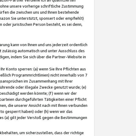
ohne unsere vorherige schriftliche Zustimmung
ürfen die zwischen uns und Ihnen bestehende
mazon Sie unterstützt, sponsert oder empfiehlt)
oder juristischen Person besteht, es sei denn,
arung kann von Ihnen und uns jederzeit ordentlich
t zulässig automatisch und unter Ausschluss des
gen, indem Sie sich über die Partner-Website in
hr Konto sperren: (a) wenn Sie Ihre Pflichten aus
eßlich Programmrichtlinien) nicht innerhalb von 7
ngsansprüchen im Zusammenhang mit Ihrer
ührende oder illegale Zwecke genutzt wurde; (e)
eschädigt werden könnte; (f) wenn wir der
rteien durchgeführten Tätigkeiten einer Pflicht
nen, die unserer Ansicht nach mit Ihnen verbunden
nto gesperrt haben) oder (h) wenn wir das
 (a) gilt jeder Verstoß gegen die Bestimmungen
ehalten, um sicherzustellen, dass der richtige