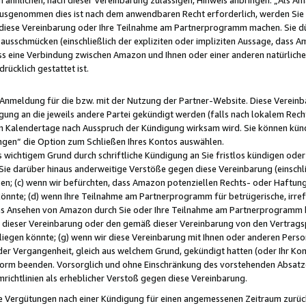
usgenommen dies ist nach dem anwendbaren Recht erforderlich, werden Sie 
f diese Vereinbarung oder Ihre Teilnahme am Partnerprogramm machen. Sie d
usschmücken (einschließlich der expliziten oder impliziten Aussage, dass A
 eine Verbindung zwischen Amazon und Ihnen oder einer anderen natürlichen 
rücklich gestattet ist.
r Anmeldung für die bzw. mit der Nutzung der Partner-Website. Diese Vereinb
gung an die jeweils andere Partei gekündigt werden (falls nach lokalem Rech
n Kalendertage nach Ausspruch der Kündigung wirksam wird. Sie können kündi
ngen“ die Option zum Schließen Ihres Kontos auswählen.
 wichtigem Grund durch schriftliche Kündigung an Sie fristlos kündigen oder I
 Sie darüber hinaus anderweitige Verstöße gegen diese Vereinbarung (einschli
ben; (c) wenn wir befürchten, dass Amazon potenziellen Rechts- oder Haftu
nnte; (d) wenn Ihre Teilnahme am Partnerprogramm für betrügerische, irref
das Ansehen von Amazon durch Sie oder Ihre Teilnahme am Partnerprogramm b
ieser Vereinbarung oder den gemäß dieser Vereinbarung von den Vertragspa
liegen könnte; (g) wenn wir diese Vereinbarung mit Ihnen oder anderen Perso
 der Vergangenheit, gleich aus welchem Grund, gekündigt hatten (oder Ihr Ko
rm beenden. Vorsorglich und ohne Einschränkung des vorstehenden Absatzes
richtlinien als erheblicher Verstoß gegen diese Vereinbarung.
e Vergütungen nach einer Kündigung für einen angemessenen Zeitraum zurückb