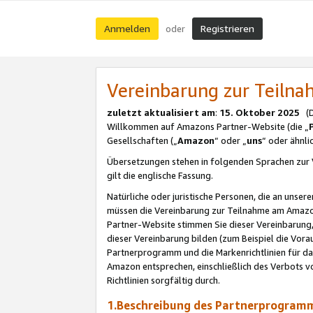
Anmelden
Registrieren
oder
Vereinbarung zur Teil
zuletzt aktualisiert am
:
15. Oktober 2025
(De
Willkommen auf Amazons Partner-Website (die „
Gesellschaften („
Amazon
“ oder „
uns
“ oder ähnl
Übersetzungen stehen in folgenden Sprachen zur 
gilt die englische Fassung.
Natürliche oder juristische Personen, die an uns
müssen die Vereinbarung zur Teilnahme am Amaz
Partner-Website stimmen Sie dieser Vereinbarung,
dieser Vereinbarung bilden (zum Beispiel die Vo
Partnerprogramm und die Markenrichtlinien für da
Amazon entsprechen, einschließlich des Verbots vo
Richtlinien sorgfältig durch.
1.Beschreibung des Partnerprogra