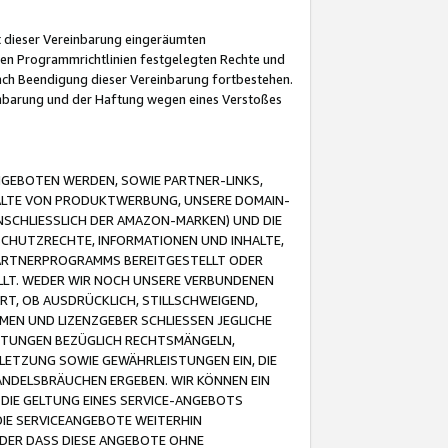
it dieser Vereinbarung eingeräumten
 den Programmrichtlinien festgelegten Rechte und
 nach Beendigung dieser Vereinbarung fortbestehen.
einbarung und der Haftung wegen eines Verstoßes
GEBOTEN WERDEN, SOWIE PARTNER-LINKS,
ALTE VON PRODUKTWERBUNG, UNSERE DOMAIN-
SCHLIESSLICH DER AMAZON-MARKEN) UND DIE
SCHUTZRECHTE, INFORMATIONEN UND INHALTE,
PARTNERPROGRAMMS BEREITGESTELLT ODER
ELLT. WEDER WIR NOCH UNSERE VERBUNDENEN
T, OB AUSDRÜCKLICH, STILLSCHWEIGEND,
MEN UND LIZENZGEBER SCHLIESSEN JEGLICHE
ISTUNGEN BEZÜGLICH RECHTSMÄNGELN,
LETZUNG SOWIE GEWÄHRLEISTUNGEN EIN, DIE
ANDELSBRÄUCHEN ERGEBEN. WIR KÖNNEN EIN
 DIE GELTUNG EINES SERVICE-ANGEBOTS
IE SERVICEANGEBOTE WEITERHIN
ODER DASS DIESE ANGEBOTE OHNE