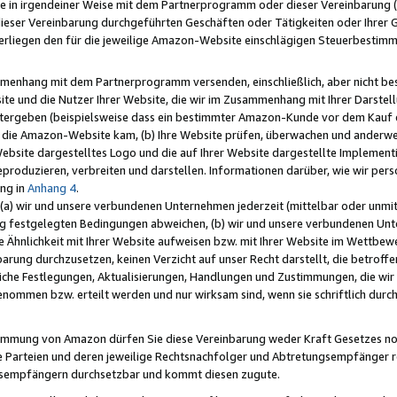
e in irgendeiner Weise mit dem Partnerprogramm oder dieser Vereinbarung (ei
ieser Vereinbarung durchgeführten Geschäften oder Tätigkeiten oder Ihrer 
liegen den für die jeweilige Amazon-Website einschlägigen Steuerbestim
mmenhang mit dem Partnerprogramm versenden, einschließlich, aber nicht be
site und die Nutzer Ihrer Website, die wir im Zusammenhang mit Ihrer Darst
itergeben (beispielsweise dass ein bestimmter Amazon-Kunde vor dem Kauf
uf die Amazon-Website kam, (b) Ihre Website prüfen, überwachen und anderwei
r Website dargestelltes Logo und die auf Ihrer Website dargestellte Impleme
reproduzieren, verbreiten und darstellen. Informationen darüber, wie wir per
ng in
Anhang 4
.
 (a) wir und unsere verbundenen Unternehmen jederzeit (mittelbar oder unmit
ng festgelegten Bedingungen abweichen, (b) wir und unsere verbundenen Unte
 Ähnlichkeit mit Ihrer Website aufweisen bzw. mit Ihrer Website im Wettbewer
barung durchzusetzen, keinen Verzicht auf unser Recht darstellt, die betrof
liche Festlegungen, Aktualisierungen, Handlungen und Zustimmungen, die wi
enommen bzw. erteilt werden und nur wirksam sind, wenn sie schriftlich dur
stimmung von Amazon dürfen Sie diese Vereinbarung weder Kraft Gesetzes no
die Parteien und deren jeweilige Rechtsnachfolger und Abtretungsempfänger 
ngsempfängern durchsetzbar und kommt diesen zugute.