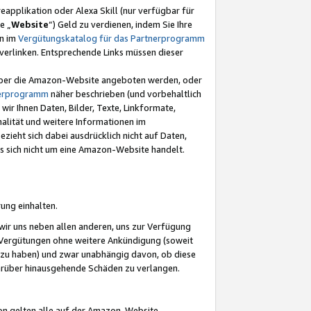
eapplikation oder Alexa Skill (nur verfügbar für
e „
Website
“) Geld zu verdienen, indem Sie Ihre
en im
Vergütungskatalog für das Partnerprogramm
t) verlinken. Entsprechende Links müssen dieser
e über die Amazon-Website angeboten werden, oder
nerprogramm
näher beschrieben (und vorbehaltlich
ir Ihnen Daten, Bilder, Texte, Linkformate,
alität und weitere Informationen im
zieht sich dabei ausdrücklich nicht auf Daten,
es sich nicht um eine Amazon-Website handelt.
rung einhalten.
ir uns neben allen anderen, uns zur Verfügung
n Vergütungen ohne weitere Ankündigung (soweit
 zu haben) und zwar unabhängig davon, ob diese
darüber hinausgehende Schäden zu verlangen.
on gelten alle auf der Amazon-Website