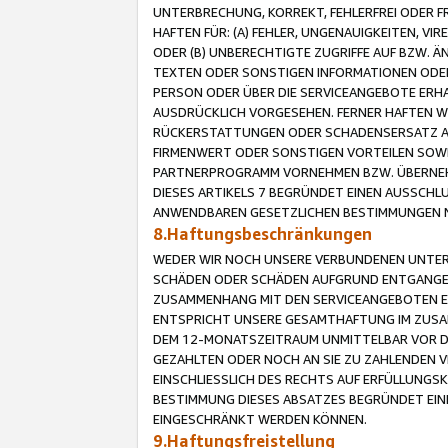
UNTERBRECHUNG, KORREKT, FEHLERFREI ODER 
HAFTEN FÜR: (A) FEHLER, UNGENAUIGKEITEN, 
ODER (B) UNBERECHTIGTE ZUGRIFFE AUF BZW. 
TEXTEN ODER SONSTIGEN INFORMATIONEN ODER 
PERSON ODER ÜBER DIE SERVICEANGEBOTE ERHA
AUSDRÜCKLICH VORGESEHEN. FERNER HAFTEN 
RÜCKERSTATTUNGEN ODER SCHADENSERSATZ AU
FIRMENWERT ODER SONSTIGEN VORTEILEN SOWIE
PARTNERPROGRAMM VORNEHMEN BZW. ÜBERNEHM
DIESES ARTIKELS 7 BEGRÜNDET EINEN AUSSCH
ANWENDBAREN GESETZLICHEN BESTIMMUNGEN 
8.Haftungsbeschränkungen
WEDER WIR NOCH UNSERE VERBUNDENEN UNTERN
SCHÄDEN ODER SCHÄDEN AUFGRUND ENTGANGENE
ZUSAMMENHANG MIT DEN SERVICEANGEBOTEN EN
ENTSPRICHT UNSERE GESAMTHAFTUNG IM ZUSAM
DEM 12-MONATSZEITRAUM UNMITTELBAR VOR DE
GEZAHLTEN ODER NOCH AN SIE ZU ZAHLENDEN V
EINSCHLIESSLICH DES RECHTS AUF ERFÜLLUNGS
BESTIMMUNG DIESES ABSATZES BEGRÜNDET EI
EINGESCHRÄNKT WERDEN KÖNNEN.
9.Haftungsfreistellung