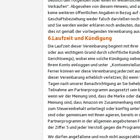
Verkäufen“. Abgesehen von diesem Hinweis, und a
keine weiteren öffentlichen Angaben in Bezug au
Geschäftsbeziehung weder falsch darstellen noch a
und Sie werden weder erklären noch andeuten, dass
dies ist gemäß der vorliegenden Vereinbarung ausd
6.Laufzeit und Kündigung
Die Laufzeit dieser Vereinbarung beginnt mit Ihre
oder aus wichtigem Grund durch schriftliche Kündi
Gerichtswegs), wobei eine solche Kündigung siebe
Ihrem Konto einloggen und unter „Kontoeinstellu
Ferner können wir diese Vereinbarung jederzeit aus
dieser Vereinbarung erheblich verletzen; (b) wenn
Tagen nach unserer Benachrichtigung an Sie behe
Teilnahme am Partnerprogramm ausgesetzt sein kö
wenn wir der Meinung sind, dass die Marke oder 
Meinung sind, dass Amazon im Zusammenhang mit d
zum Steuereinbehalt unterliegt oder künftig unter
sind oder gemeinsam mit Ihnen agieren, bereits in
Partnerprogramm in der allgemein angebotenen Fo
der Ziffer 5 und jeder Verstoß gegen die Programm
Wir dürfen angefallene und noch nicht ausgezahlt