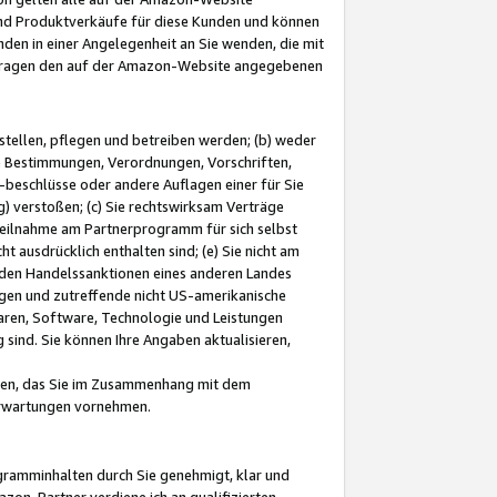
und Produktverkäufe für diese Kunden und können
nden in einer Angelegenheit an Sie wenden, die mit
e-Fragen den auf der Amazon-Website angegebenen
stellen, pflegen und betreiben werden; (b) weder
e Bestimmungen, Verordnungen, Vorschriften,
-beschlüsse oder andere Auflagen einer für Sie
 verstoßen; (c) Sie rechtswirksam Verträge
r Teilnahme am Partnerprogramm für sich selbst
t ausdrücklich enthalten sind; (e) Sie nicht am
den Handelssanktionen eines anderen Landes
gen und zutreffende nicht US-amerikanische
ren, Software, Technologie und Leistungen
sind. Sie können Ihre Angaben aktualisieren,
men, das Sie im Zusammenhang mit dem
 Erwartungen vornehmen.
ogramminhalten durch Sie genehmigt, klar und
zon-Partner verdiene ich an qualifizierten