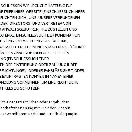
CHLIESSEN WIR JEGLICHE HAFTUNG FÜR
TRIEB IHRER WEBSITE (EINSCHLIESSLICH IHRER
FLICHTEN SICH, UNS, UNSERE VERBUNDENEN
EDER (DIRECTORS) UND VERTRETER VON
R ANWALTSGEBÜHREN) FREIZUSTELLEN UND
ATERIAL, EINSCHLIESSLICH DER KOMBINATION
NUTZUNG, ENTWICKLUNG, GESTALTUNG,
EBSEITE ERSCHEINENDEN MATERIALS, (C) IHRER
ZW. DEN ANWENDBAREN GESETZLICHEN
NG (EINSCHLIESSLICH EINER
BEN DER EINTREIBUNG ODER ZAHLUNG IHRER
LICHTUNGEN, ODER (F) FAHRLÄSSIGKEIT ODER
 BEAUFTRAGTEN KÖNNEN IM NAMEN EINER
HANDLUNG VORNEHMEN, UM EINE RECHTLICHE
TIKELS ZU SCHÜTZEN.
ich einer tatsächlichen oder angeblichen
Geschäftsbeziehung mit uns oder unseren
u anwendbarem Recht und Streitbeilegung in