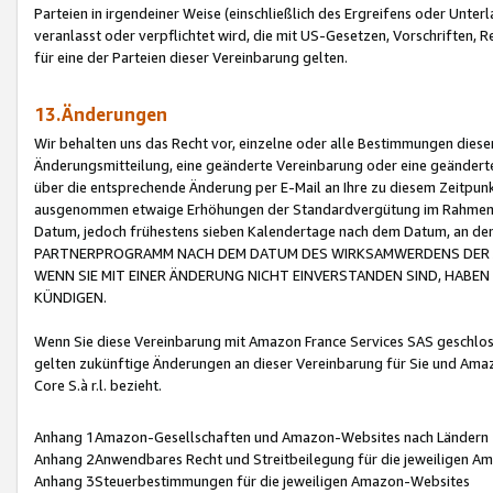
Parteien in irgendeiner Weise (einschließlich des Ergreifens oder Unt
veranlasst oder verpflichtet wird, die mit US-Gesetzen, Vorschriften,
für eine der Parteien dieser Vereinbarung gelten.
13.Änderungen
Wir behalten uns das Recht vor, einzelne oder alle Bestimmungen diese
Änderungsmitteilung, eine geänderte Vereinbarung oder eine geänderte 
über die entsprechende Änderung per E-Mail an Ihre zu diesem Zeitpun
ausgenommen etwaige Erhöhungen der Standardvergütung im Rahmen
Datum, jedoch frühestens sieben Kalendertage nach dem Datum, an de
PARTNERPROGRAMM NACH DEM DATUM DES WIRKSAMWERDENS DER Ä
WENN SIE MIT EINER ÄNDERUNG NICHT EINVERSTANDEN SIND, HABEN S
KÜNDIGEN.
Wenn Sie diese Vereinbarung mit Amazon France Services SAS geschlo
gelten zukünftige Änderungen an dieser Vereinbarung für Sie und Ama
Core S.à r.l. bezieht.
Anhang 1Amazon-Gesellschaften und Amazon-Websites nach Ländern
Anhang 2Anwendbares Recht und Streitbeilegung für die jeweiligen 
Anhang 3Steuerbestimmungen für die jeweiligen Amazon-Websites