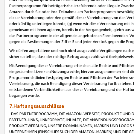
Partnerprogramm für betrügerische, irreführende oder illegale Zwecke
Amazon durch Sie oder Ihre Teilnahme am Partnerprogramm beschädig
dieser Vereinbarung oder den gemäß dieser Vereinbarung von den Vertr
oder künftig unterliegen könnte; (g) wenn wir diese Vereinbarung mit I
gemeinsam mit Ihnen agieren, bereits in der Vergangenheit, gleich aus
das Partnerprogramm in der allgemein angebotenen Form beenden. Vors
gegen die Bestimmungen der Ziffer 5 und jeder Verstoß gegen die Prog
Wir dürfen angefallene und noch nicht ausgezahlte Vergütungen nach 
sicherzustellen, dass der richtige Betrag ausgezahlt wird (beispielsw
Mit Beendigung dieser Vereinbarung erlöschen alle Rechte und Pflichte
eingeräumten Lizenzen/Nutzungsrechte; hiervon ausgenommen sind die in 
Programmrichtlinien festgelegten Rechte und Pflichten der Parteien sow
Vereinbarung, die nach Beendigung dieser Vereinbarung fortbestehen. D
entstandenen Verbindlichkeiten aus dieser Vereinbarung und der Haft
begangen wurde.
7.Haftungsausschlüsse
DAS PARTNERPROGRAMM, DIE AMAZON-WEBSITE, PRODUKTE UND DI
PARTNER-LINKS, LINKFORMATE, INHALTE, DIE ANWENDUNGSPROGR
PRODUKTWERBUNG, UNSERE DOMAIN-NAMEN, MARKEN UND LOGOS S
UNTERNEHMEN (EINSCHLIESSLICH DER AMAZON-MARKEN) UND DIE GE