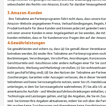
unbeschadet des Rechts von Amazon, Ersatz für darüber hinausgehen
3.Amazon-Kunden
Ihre Teilnahme am Partnerprogramm führt nicht dazu, dass unsere Kun
Amazon-Website angegebenen Preise, Verkaufsbedingungen, Regeln, Ri
Produktverkäufe für diese Kunden und können jederzeit geändert werde
sich einer unserer Kunden in einer Angelegenheit an Sie wenden, die 
Kunden mitteilen, dass er für Kundenservice-Fragen den auf der Ama
4.Gewährleistungen
Sie gewährleisten und sichern zu, dass (a) Sie gemäß dieser Vereinba
betreiben werden; (b) weder Ihre Teilnahme am Partnerprogramm noch d
Bestimmungen, Verordnungen, Vorschriften, Anordnungen, Konzessionen,
Gerichtsurteile und -beschlüsse oder andere Auflagen einer für Sie zu
Datenschutz, Werbung und Marketing) verstoßen; (c) Sie rechtswirksam 
nicht geschäftsfähig sind); (d) Sie den Nutzen der Teilnahme am Partne
Zusicherungen, Garantien oder Aussagen verlassen, die in dieser Verein
teilnehmen und keine Serviceangebote nutzen, wenn Sie US-Handelssa
unterliegen, in dem Sie Serviceangebote wahrnehmen; (f) Sie alle US
amerikanische Ausfuhr- und Wiederausfuhrbeschränkungen einhalten, 
Technologie und Leistungen gelten, und (g) die Angaben, die Sie im 
sind. Sie können Ihre Angaben aktualisieren, indem Sie sich über die 
Wir machen keine Zusicherungen und übernehmen keine Gewährleistun