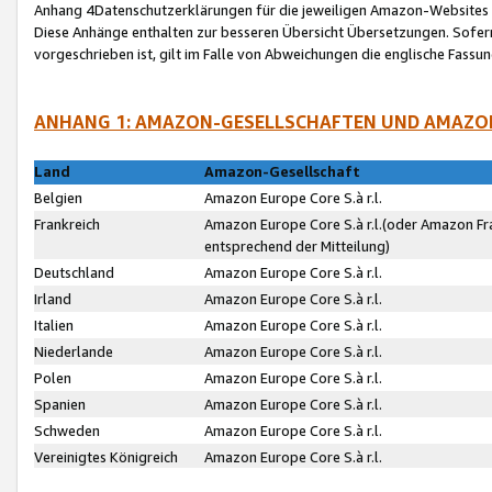
Anhang 4Datenschutzerklärungen für die jeweiligen Amazon-Websites
Diese Anhänge enthalten zur besseren Übersicht Übersetzungen. Sofe
vorgeschrieben ist, gilt im Falle von Abweichungen die englische Fass
ANHANG 1: AMAZON-GESELLSCHAFTEN UND AMAZO
Land
Amazon-Gesellschaft
Belgien
Amazon Europe Core S.à r.l.
Frankreich
Amazon Europe Core S.à r.l.(oder Amazon Fr
entsprechend der Mitteilung)
Deutschland
Amazon Europe Core S.à r.l.
Irland
Amazon Europe Core S.à r.l.
Italien
Amazon Europe Core S.à r.l.
Niederlande
Amazon Europe Core S.à r.l.
Polen
Amazon Europe Core S.à r.l.
Spanien
Amazon Europe Core S.à r.l.
Schweden
Amazon Europe Core S.à r.l.
Vereinigtes Königreich
Amazon Europe Core S.à r.l.