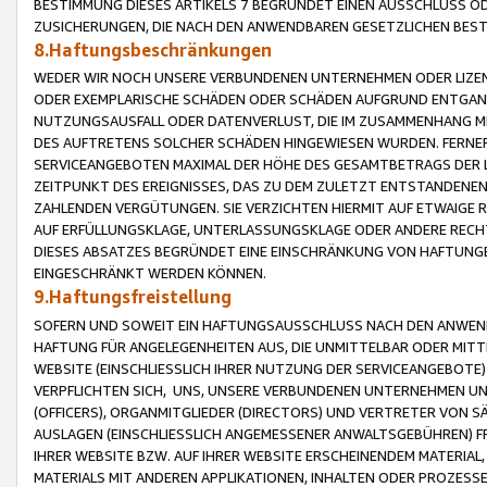
BESTIMMUNG DIESES ARTIKELS 7 BEGRÜNDET EINEN AUSSCHLUSS 
ZUSICHERUNGEN, DIE NACH DEN ANWENDBAREN GESETZLICHEN BE
8.Haftungsbeschränkungen
WEDER WIR NOCH UNSERE VERBUNDENEN UNTERNEHMEN ODER LIZEN
ODER EXEMPLARISCHE SCHÄDEN ODER SCHÄDEN AUFGRUND ENTGANG
NUTZUNGSAUSFALL ODER DATENVERLUST, DIE IM ZUSAMMENHANG MI
DES AUFTRETENS SOLCHER SCHÄDEN HINGEWIESEN WURDEN. FERN
SERVICEANGEBOTEN MAXIMAL DER HÖHE DES GESAMTBETRAGS DER 
ZEITPUNKT DES EREIGNISSES, DAS ZU DEM ZULETZT ENTSTANDENE
ZAHLENDEN VERGÜTUNGEN. SIE VERZICHTEN HIERMIT AUF ETWAIGE 
AUF ERFÜLLUNGSKLAGE, UNTERLASSUNGSKLAGE ODER ANDERE RECHT
DIESES ABSATZES BEGRÜNDET EINE EINSCHRÄNKUNG VON HAFTUNG
EINGESCHRÄNKT WERDEN KÖNNEN.
9.Haftungsfreistellung
SOFERN UND SOWEIT EIN HAFTUNGSAUSSCHLUSS NACH DEN ANWENDB
HAFTUNG FÜR ANGELEGENHEITEN AUS, DIE UNMITTELBAR ODER MITT
WEBSITE (EINSCHLIESSLICH IHRER NUTZUNG DER SERVICEANGEBOTE)
VERPFLICHTEN SICH, UNS, UNSERE VERBUNDENEN UNTERNEHMEN UN
(OFFICERS), ORGANMITGLIEDER (DIRECTORS) UND VERTRETER VON 
AUSLAGEN (EINSCHLIESSLICH ANGEMESSENER ANWALTSGEBÜHREN) FR
IHRER WEBSITE BZW. AUF IHRER WEBSITE ERSCHEINENDEM MATERIAL
MATERIALS MIT ANDEREN APPLIKATIONEN, INHALTEN ODER PROZESSE