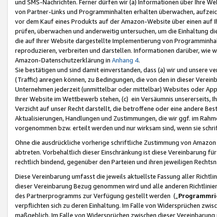
und SMS-Nachrichten. Ferner dürfen wir (a) Informationen über Ihre We
von Partner-Links und Programminhalten erhalten überwachen, aufzei
vor dem Kauf eines Produkts auf der Amazon-Website über einen auf Ih
prüfen, überwachen und anderweitig untersuchen, um die Einhaltung dies
die auf Ihrer Website dargestellte Implementierung von Programminhalt
reproduzieren, verbreiten und darstellen. Informationen darüber, wie w
Amazon-Datenschutzerklärung in
Anhang 4
.
Sie bestätigen und sind damit einverstanden, dass (a) wir und unsere 
(Traffic) anregen können, zu Bedingungen, die von den in dieser Vere
Unternehmen jederzeit (unmittelbar oder mittelbar) Websites oder Appl
Ihrer Website im Wettbewerb stehen, (c) ein Versäumnis unsererseits, I
Verzicht auf unser Recht darstellt, die betroffene oder eine andere B
Aktualisierungen, Handlungen und Zustimmungen, die wir ggf. im Rahme
vorgenommen bzw. erteilt werden und nur wirksam sind, wenn sie schri
Ohne die ausdrückliche vorherige schriftliche Zustimmung von Amazon
abtreten. Vorbehaltlich dieser Einschränkung ist diese Vereinbarung f
rechtlich bindend, gegenüber den Parteien und ihren jeweiligen Rech
Diese Vereinbarung umfasst die jeweils aktuellste Fassung aller Richtli
dieser Vereinbarung Bezug genommen wird und alle anderen Richtlinie
des Partnerprogramms zur Verfügung gestellt werden („
Programmric
verpflichten sich zu deren Einhaltung. Im Falle von Widersprüchen zwi
maßgeblich. Im Falle von Widersprüchen zwischen dieser Vereinbarun