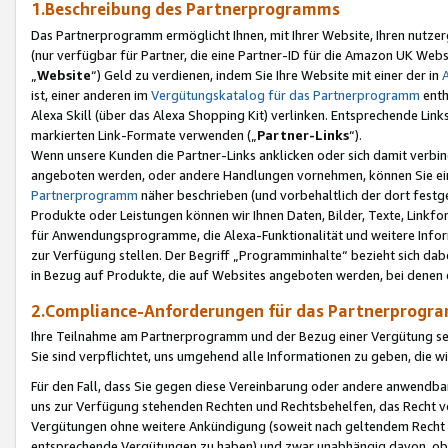
1.Beschreibung des Partnerprogramms
Das Partnerprogramm ermöglicht Ihnen, mit Ihrer Website, Ihren nutzer
(nur verfügbar für Partner, die eine Partner-ID für die Amazon UK We
„
Website
“) Geld zu verdienen, indem Sie Ihre Website mit einer der in
ist, einer anderen im
Vergütungskatalog für das Partnerprogramm
enth
Alexa Skill (über das Alexa Shopping Kit) verlinken. Entsprechende Lin
markierten Link-Formate verwenden („
Partner-Links
“).
Wenn unsere Kunden die Partner-Links anklicken oder sich damit verbi
angeboten werden, oder andere Handlungen vornehmen, können Sie eine
Partnerprogramm
näher beschrieben (und vorbehaltlich der dort festg
Produkte oder Leistungen können wir Ihnen Daten, Bilder, Texte, Linkfo
für Anwendungsprogramme, die Alexa-Funktionalität und weitere Inf
zur Verfügung stellen. Der Begriff „Programminhalte“ bezieht sich dabe
in Bezug auf Produkte, die auf Websites angeboten werden, bei denen 
2.Compliance-Anforderungen für das Partnerprog
Ihre Teilnahme am Partnerprogramm und der Bezug einer Vergütung setz
Sie sind verpflichtet, uns umgehend alle Informationen zu geben, die w
Für den Fall, dass Sie gegen diese Vereinbarung oder andere anwendba
uns zur Verfügung stehenden Rechten und Rechtsbehelfen, das Recht vo
Vergütungen ohne weitere Ankündigung (soweit nach geltendem Recht z
entsprechende Vergütungen zu haben) und zwar unabhängig davon, ob 