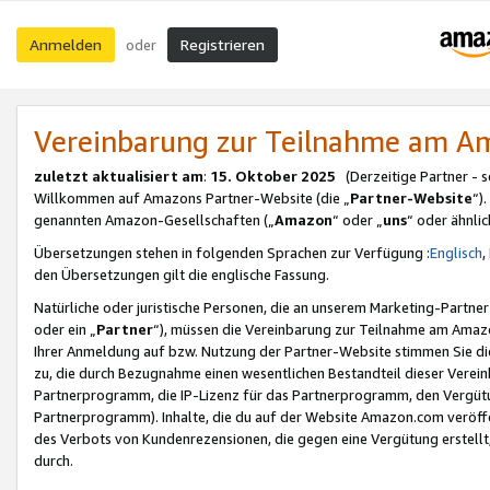
Anmelden
Registrieren
oder
Vereinbarung zur Teilnahme am 
zuletzt aktualisiert am
:
15. Oktober 2025
(Derzeitige Partner - 
Willkommen auf Amazons Partner-Website (die „
Partner-Website
“)
genannten Amazon-Gesellschaften („
Amazon
“ oder „
uns
“ oder ähnli
Übersetzungen stehen in folgenden Sprachen zur Verfügung :
Englisch
,
den Übersetzungen gilt die englische Fassung.
Natürliche oder juristische Personen, die an unserem Marketing-Partn
oder ein „
Partner
“), müssen die Vereinbarung zur Teilnahme am Ama
Ihrer Anmeldung auf bzw. Nutzung der Partner-Website stimmen Sie die
zu, die durch Bezugnahme einen wesentlichen Bestandteil dieser Verei
Partnerprogramm, die IP-Lizenz für das Partnerprogramm, den Vergütu
Partnerprogramm). Inhalte, die du auf der Website Amazon.com veröffe
des Verbots von Kundenrezensionen, die gegen eine Vergütung erstellt, 
durch.