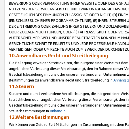
BEWERBUNG ODER VERMARKTUNG IHRER WEBSITE ODER DES GGF. AUF 
NUTZUNG DER SERVICEANGEBOTE UND ZWAR UNABHÄNGIG DAVON, O
GESETZLICHEN BESTIMMUNGEN ZULÄSSIG IST ODER NICHT, (D) EINE
(EINSCHLIESSLICH EINER PROGRAMMRICHTLINIE), (E) IHREN STEUER
DER EINTREIBUNG ODER ZAHLUNG IHRER STEUERN UND ZOLLABGAB
ODER ZOLLVERPFLICHTUNGEN, ODER (F) FAHRLÄSSIGKEIT ODER VORS
AUFTRAGNEHMER. WIR UND UNSERE BEAUFTRAGTEN KÖNNEN IM NAME
GERICHTLICHE SCHRITTE EINLEITEN UND JEDE PROZESSUALE HAND
VERTEIDIGEN, ODER UM RECHTE AUCH ZUM ZWECK DER DURCHSETZU
10.Anwendbares Recht und Streitbeilegung
Die Beilegung etwaiger Streitigkeiten, die in irgendeiner Weise mit de
angeblichen Verletzung dieser Vereinbarung), den im Rahmen dieser Ve
Geschäftsbeziehung mit uns oder unseren verbundenen Unternehmen zu
Bestimmungen zu anwendbarem Recht und Streitbeilegung in
Anhang 
11.Steuern
Steuern und damit verbundene Verpflichtungen, die in irgendeiner Wei
tatsächlichen oder angeblichen Verletzung dieser Vereinbarung), den 
Geschäftsbeziehung mit uns oder unseren verbundenen Unternehmen z
Steuerbestimmungen in
Anhang 3
.
12.Weitere Bestimmungen
Wir können von Zeit zu Zeit Mitteilungen im Zusammenhang mit dem Par