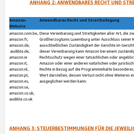
ANHANG 2: ANWENDBARES RECHT UND STRE
Amazon-
Anwendbares Recht und Streitbeilegung
Website
amazon.com.be,
Diese Vereinbarung und Streitigkeiten aller Art, die 
amazon.fr,
Großherzogtums Luxemburg unter Ausschluss seiner Kol
amazon.de,
ausschließlichen Zuständigkeit der Gerichte im Geri
audible.de,
dieser Vereinbarung kann Amazon bei einem zuständig
amazon.ie
Rechtsschutz wegen einer tatsächlichen oder angebli
amazon.it,
Amazon oder einer anderen natürlichen oder juristisc
amazon.nl,
Rechte in Bezug auf die Programminhalte besonderer,
amazon.pl,
Wert darstellen, dessen Verlust nicht ohne Weiteres e
amazon.es,
ausgeglichen werden kann.
amazon.se,
amazon.co.uk,
audible.co.uk
ANHANG 3: STEUERBESTIMMUNGEN FÜR DIE JEWEIL