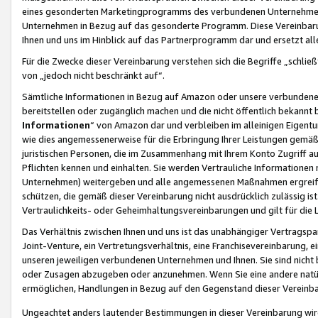
eines gesonderten Marketingprogramms des verbundenen Unternehmens
Unternehmen in Bezug auf das gesonderte Programm. Diese Vereinbarung
Ihnen und uns im Hinblick auf das Partnerprogramm dar und ersetzt al
Für die Zwecke dieser Vereinbarung verstehen sich die Begriffe „schließ
von „jedoch nicht beschränkt auf“.
Sämtliche Informationen in Bezug auf Amazon oder unsere verbunde
bereitstellen oder zugänglich machen und die nicht öffentlich bekannt bz
Informationen
“ von Amazon dar und verbleiben im alleinigen Eigent
wie dies angemessenerweise für die Erbringung Ihrer Leistungen gemäß d
juristischen Personen, die im Zusammenhang mit Ihrem Konto Zugriff au
Pflichten kennen und einhalten. Sie werden Vertrauliche Informationen 
Unternehmen) weitergeben und alle angemessenen Maßnahmen ergreifen
schützen, die gemäß dieser Vereinbarung nicht ausdrücklich zulässig is
Vertraulichkeits- oder Geheimhaltungsvereinbarungen und gilt für die
Das Verhältnis zwischen Ihnen und uns ist das unabhängiger Vertragspa
Joint-Venture, ein Vertretungsverhältnis, eine Franchisevereinbarung, 
unseren jeweiligen verbundenen Unternehmen und Ihnen. Sie sind ni
oder Zusagen abzugeben oder anzunehmen. Wenn Sie eine andere natürli
ermöglichen, Handlungen in Bezug auf den Gegenstand dieser Vereinbar
Ungeachtet anders lautender Bestimmungen in dieser Vereinbarung wird