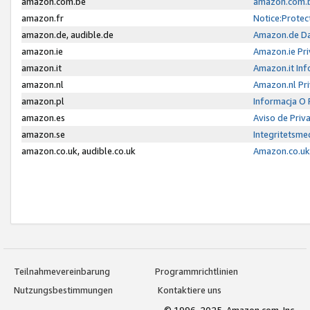
amazon.com.be
amazon.com.b
amazon.fr
Notice:Protec
amazon.de, audible.de
Amazon.de Da
amazon.ie
Amazon.ie Pri
amazon.it
Amazon.it Inf
amazon.nl
Amazon.nl Pri
amazon.pl
Informacja O
amazon.es
Aviso de Priv
amazon.se
Integritetsm
amazon.co.uk, audible.co.uk
Amazon.co.uk 
Teilnahmevereinbarung
Programmrichtlinien
Nutzungsbestimmungen
Kontaktiere uns