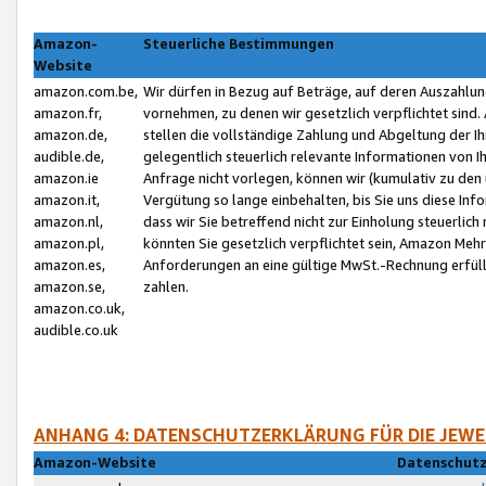
Amazon-
Steuerliche Bestimmungen
Website
amazon.com.be,
Wir dürfen in Bezug auf Beträge, auf deren Auszahlun
amazon.fr,
vornehmen, zu denen wir gesetzlich verpflichtet sind
amazon.de,
stellen die vollständige Zahlung und Abgeltung der 
audible.de,
gelegentlich steuerlich relevante Informationen von I
amazon.ie
Anfrage nicht vorlegen, können wir (kumulativ zu de
amazon.it,
Vergütung so lange einbehalten, bis Sie uns diese Inf
amazon.nl,
dass wir Sie betreffend nicht zur Einholung steuerlich 
amazon.pl,
könnten Sie gesetzlich verpflichtet sein, Amazon Meh
amazon.es,
Anforderungen an eine gültige MwSt.-Rechnung erfüllt
amazon.se,
zahlen.
amazon.co.uk,
audible.co.uk
ANHANG 4: DATENSCHUTZERKLÄRUNG FÜR DIE JEWE
Amazon-Website
Datenschutz