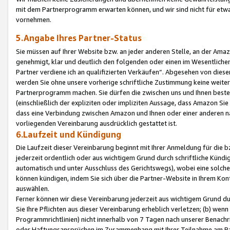
mit dem Partnerprogramm erwarten können, und wir sind nicht für etwa
vornehmen.
5.Angabe Ihres Partner-Status
Sie müssen auf Ihrer Website bzw. an jeder anderen Stelle, an der Am
genehmigt, klar und deutlich den folgenden oder einen im Wesentlichen
Partner verdiene ich an qualifizierten Verkäufen“. Abgesehen von die
werden Sie ohne unsere vorherige schriftliche Zustimmung keine weite
Partnerprogramm machen. Sie dürfen die zwischen uns und Ihnen best
(einschließlich der expliziten oder impliziten Aussage, dass Amazon Si
dass eine Verbindung zwischen Amazon und Ihnen oder einer anderen natü
vorliegenden Vereinbarung ausdrücklich gestattet ist.
6.Laufzeit und Kündigung
Die Laufzeit dieser Vereinbarung beginnt mit Ihrer Anmeldung für die 
jederzeit ordentlich oder aus wichtigem Grund durch schriftliche Kündi
automatisch und unter Ausschluss des Gerichtswegs), wobei eine solch
können kündigen, indem Sie sich über die Partner-Website in Ihrem Ko
auswählen.
Ferner können wir diese Vereinbarung jederzeit aus wichtigem Grund dur
Sie Ihre Pflichten aus dieser Vereinbarung erheblich verletzen; (b) wen
Programmrichtlinien) nicht innerhalb von 7 Tagen nach unserer Benachr
oder Haftungsansprüchen im Zusammenhang mit Ihrer Teilnahme am Pa