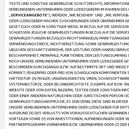
TEXTE UND SONSTIGE GEWERBLICHE SCHUTZRECHTE, INFORMATIONE
VERBUNDENEN UNTERNEHMEN ODER LIZENZGEBERN IM RAHMEN DES
„
SERVICEANGEBOTE
“), WERDEN „WIE BESEHEN“ UND „WIE VERFÜ
ODER LIZENZGEBER MACHEN ZUSICHERUNGEN ODER ÜBERNEHMEN GEW
GESETZLICH ODER IN SONSTIGER WEISE, IN BEZUG AUF DIE SERVI
SCHLIESSEN JEGLICHE GEWÄHRLEISTUNGEN IN BEZUG AUF DIE SERVI
GEWÄHRLEISTUNGEN BEZÜGLICH RECHTSMÄNGELN, MARKTGÄNGIGKEIT
VERWENDUNGSZWECK, NICHTVERLETZUNG SOWIE GEWÄHRLEISTUNGEN 
ÜBLICHEN GESCHÄFTSVERKEHR, DER LEISTUNG ODER HANDELSBRÄUCH
BESCHAFFENHEIT, MERKMALE, FUNKTIONEN, DEN LEISTUNGSUMFANG 
NOCH UNSERE VERBUNDENEN UNTERNEHMEN ODER LIZENZGEBER GEWÄ
BESCHRIEBEN DURCHGÄNGIG BZW. AUF BESTIMMTE ART UND WEISE
KORREKT, FEHLERFREI ODER FREI VON SCHÄDLICHEN KOMPONENTEN
HAFTEN FÜR: (A) FEHLER, UNGENAUIGKEITEN, VIREN, SCHADSOFTW
SYSTEMABSTÜRZE; ODER (B) UNBERECHTIGTE ZUGRIFFE AUF BZW. 
WEBSITE ODER VON DATEN, BILDERN, TEXTEN ODER SONSTIGEN INF
ODER EINER ANDEREN NATÜRLICHEN ODER JURISTISCHEN PERSON OD
GEWÄHRLEISTUNGSANSPRÜCHE, ES SEIN DENN, DIESE SIND IN DIES
UNSERE VERBUNDENEN UNTERNEHMEN ODER LIZENZGEBER FÜR EN
AUFGRUND (X) DES VERLUSTS VON VORAUSSICHTLICHEN GEWINNEN
VORTEILEN SOWIE (Y) VON INVESTITIONEN, AUFWENDUNGEN ODER VE
PARTNERPROGRAMM VORNEHMEN BZW. ÜBERNEHMEN ODER (Z) DER 