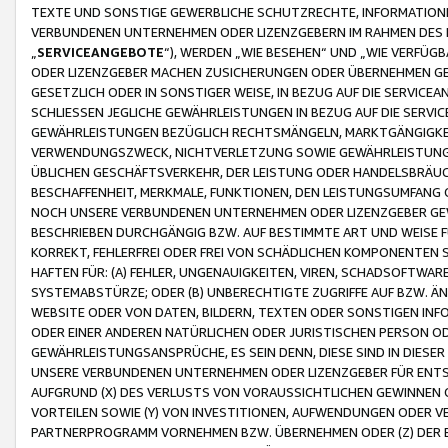
TEXTE UND SONSTIGE GEWERBLICHE SCHUTZRECHTE, INFORMATIONE
VERBUNDENEN UNTERNEHMEN ODER LIZENZGEBERN IM RAHMEN DES
„
SERVICEANGEBOTE
“), WERDEN „WIE BESEHEN“ UND „WIE VERFÜ
ODER LIZENZGEBER MACHEN ZUSICHERUNGEN ODER ÜBERNEHMEN GEW
GESETZLICH ODER IN SONSTIGER WEISE, IN BEZUG AUF DIE SERVI
SCHLIESSEN JEGLICHE GEWÄHRLEISTUNGEN IN BEZUG AUF DIE SERVI
GEWÄHRLEISTUNGEN BEZÜGLICH RECHTSMÄNGELN, MARKTGÄNGIGKEIT
VERWENDUNGSZWECK, NICHTVERLETZUNG SOWIE GEWÄHRLEISTUNGEN 
ÜBLICHEN GESCHÄFTSVERKEHR, DER LEISTUNG ODER HANDELSBRÄUCH
BESCHAFFENHEIT, MERKMALE, FUNKTIONEN, DEN LEISTUNGSUMFANG 
NOCH UNSERE VERBUNDENEN UNTERNEHMEN ODER LIZENZGEBER GEWÄ
BESCHRIEBEN DURCHGÄNGIG BZW. AUF BESTIMMTE ART UND WEISE
KORREKT, FEHLERFREI ODER FREI VON SCHÄDLICHEN KOMPONENTEN
HAFTEN FÜR: (A) FEHLER, UNGENAUIGKEITEN, VIREN, SCHADSOFTW
SYSTEMABSTÜRZE; ODER (B) UNBERECHTIGTE ZUGRIFFE AUF BZW. 
WEBSITE ODER VON DATEN, BILDERN, TEXTEN ODER SONSTIGEN INF
ODER EINER ANDEREN NATÜRLICHEN ODER JURISTISCHEN PERSON OD
GEWÄHRLEISTUNGSANSPRÜCHE, ES SEIN DENN, DIESE SIND IN DIES
UNSERE VERBUNDENEN UNTERNEHMEN ODER LIZENZGEBER FÜR EN
AUFGRUND (X) DES VERLUSTS VON VORAUSSICHTLICHEN GEWINNEN
VORTEILEN SOWIE (Y) VON INVESTITIONEN, AUFWENDUNGEN ODER VE
PARTNERPROGRAMM VORNEHMEN BZW. ÜBERNEHMEN ODER (Z) DER 