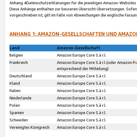
Anhang 4Datenschutzerklärungen für die jeweiligen Amazon-Websites
Diese Anhänge enthalten zur besseren Übersicht Übersetzungen. Sofe
vorgeschrieben ist, gilt im Falle von Abweichungen die englische Fass
ANHANG 1: AMAZON-GESELLSCHAFTEN UND AMAZO
Land
Amazon-Gesellschaft
Belgien
Amazon Europe Core S.à r.l.
Frankreich
Amazon Europe Core S.à r.l.(oder Amazon Fr
entsprechend der Mitteilung)
Deutschland
Amazon Europe Core S.à r.l.
Irland
Amazon Europe Core S.à r.l.
Italien
Amazon Europe Core S.à r.l.
Niederlande
Amazon Europe Core S.à r.l.
Polen
Amazon Europe Core S.à r.l.
Spanien
Amazon Europe Core S.à r.l.
Schweden
Amazon Europe Core S.à r.l.
Vereinigtes Königreich
Amazon Europe Core S.à r.l.