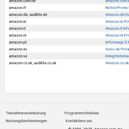
amazon.com.be
amazon.com.b
amazon.fr
Notice:Protec
amazon.de, audible.de
Amazon.de Da
amazon.ie
Amazon.ie Pri
amazon.it
Amazon.it Inf
amazon.nl
Amazon.nl Pri
amazon.pl
Informacja O
amazon.es
Aviso de Priv
amazon.se
Integritetsm
amazon.co.uk, audible.co.uk
Amazon.co.uk 
Teilnahmevereinbarung
Programmrichtlinien
Nutzungsbestimmungen
Kontaktiere uns