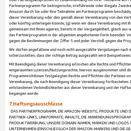
Partnerprogramm für betrügerische, irreführende oder illegale Zwecke
Amazon durch Sie oder Ihre Teilnahme am Partnerprogramm beschädig
dieser Vereinbarung oder den gemäß dieser Vereinbarung von den Vertr
oder künftig unterliegen könnte; (g) wenn wir diese Vereinbarung mit I
gemeinsam mit Ihnen agieren, bereits in der Vergangenheit, gleich aus
das Partnerprogramm in der allgemein angebotenen Form beenden. Vors
gegen die Bestimmungen der Ziffer 5 und jeder Verstoß gegen die Prog
Wir dürfen angefallene und noch nicht ausgezahlte Vergütungen nach 
sicherzustellen, dass der richtige Betrag ausgezahlt wird (beispielsw
Mit Beendigung dieser Vereinbarung erlöschen alle Rechte und Pflichte
eingeräumten Lizenzen/Nutzungsrechte; hiervon ausgenommen sind die in 
Programmrichtlinien festgelegten Rechte und Pflichten der Parteien sow
Vereinbarung, die nach Beendigung dieser Vereinbarung fortbestehen. D
entstandenen Verbindlichkeiten aus dieser Vereinbarung und der Haft
begangen wurde.
7.Haftungsausschlüsse
DAS PARTNERPROGRAMM, DIE AMAZON-WEBSITE, PRODUKTE UND DI
PARTNER-LINKS, LINKFORMATE, INHALTE, DIE ANWENDUNGSPROGR
PRODUKTWERBUNG, UNSERE DOMAIN-NAMEN, MARKEN UND LOGOS S
UNTERNEHMEN (EINSCHLIESSLICH DER AMAZON-MARKEN) UND DIE GE