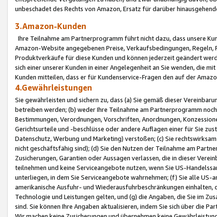
unbeschadet des Rechts von Amazon, Ersatz für darüber hinausgehen
3.Amazon-Kunden
Ihre Teilnahme am Partnerprogramm führt nicht dazu, dass unsere Kun
Amazon-Website angegebenen Preise, Verkaufsbedingungen, Regeln, Ri
Produktverkäufe für diese Kunden und können jederzeit geändert werde
sich einer unserer Kunden in einer Angelegenheit an Sie wenden, die 
Kunden mitteilen, dass er für Kundenservice-Fragen den auf der Ama
4.Gewährleistungen
Sie gewährleisten und sichern zu, dass (a) Sie gemäß dieser Vereinba
betreiben werden; (b) weder Ihre Teilnahme am Partnerprogramm noch d
Bestimmungen, Verordnungen, Vorschriften, Anordnungen, Konzessionen,
Gerichtsurteile und -beschlüsse oder andere Auflagen einer für Sie zu
Datenschutz, Werbung und Marketing) verstoßen; (c) Sie rechtswirksam 
nicht geschäftsfähig sind); (d) Sie den Nutzen der Teilnahme am Partne
Zusicherungen, Garantien oder Aussagen verlassen, die in dieser Verein
teilnehmen und keine Serviceangebote nutzen, wenn Sie US-Handelssa
unterliegen, in dem Sie Serviceangebote wahrnehmen; (f) Sie alle US
amerikanische Ausfuhr- und Wiederausfuhrbeschränkungen einhalten, 
Technologie und Leistungen gelten, und (g) die Angaben, die Sie im 
sind. Sie können Ihre Angaben aktualisieren, indem Sie sich über die 
Wir machen keine Zusicherungen und übernehmen keine Gewährleistun