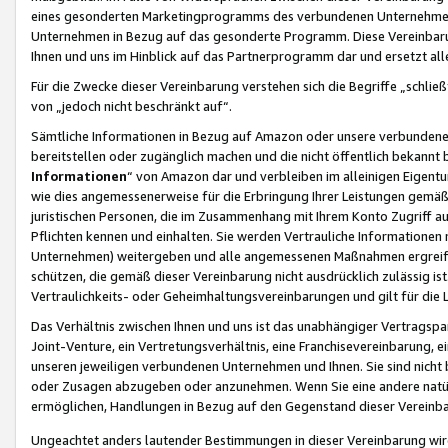
eines gesonderten Marketingprogramms des verbundenen Unternehmens
Unternehmen in Bezug auf das gesonderte Programm. Diese Vereinbarung
Ihnen und uns im Hinblick auf das Partnerprogramm dar und ersetzt al
Für die Zwecke dieser Vereinbarung verstehen sich die Begriffe „schließ
von „jedoch nicht beschränkt auf“.
Sämtliche Informationen in Bezug auf Amazon oder unsere verbunde
bereitstellen oder zugänglich machen und die nicht öffentlich bekannt bz
Informationen
“ von Amazon dar und verbleiben im alleinigen Eigent
wie dies angemessenerweise für die Erbringung Ihrer Leistungen gemäß d
juristischen Personen, die im Zusammenhang mit Ihrem Konto Zugriff au
Pflichten kennen und einhalten. Sie werden Vertrauliche Informationen 
Unternehmen) weitergeben und alle angemessenen Maßnahmen ergreifen
schützen, die gemäß dieser Vereinbarung nicht ausdrücklich zulässig is
Vertraulichkeits- oder Geheimhaltungsvereinbarungen und gilt für die
Das Verhältnis zwischen Ihnen und uns ist das unabhängiger Vertragspa
Joint-Venture, ein Vertretungsverhältnis, eine Franchisevereinbarung, 
unseren jeweiligen verbundenen Unternehmen und Ihnen. Sie sind ni
oder Zusagen abzugeben oder anzunehmen. Wenn Sie eine andere natürli
ermöglichen, Handlungen in Bezug auf den Gegenstand dieser Vereinbar
Ungeachtet anders lautender Bestimmungen in dieser Vereinbarung wird