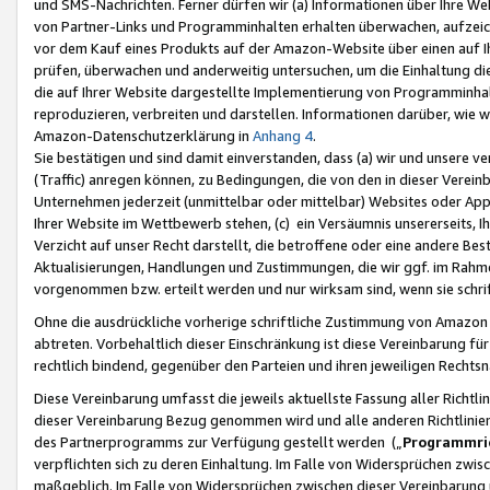
und SMS-Nachrichten. Ferner dürfen wir (a) Informationen über Ihre We
von Partner-Links und Programminhalten erhalten überwachen, aufzei
vor dem Kauf eines Produkts auf der Amazon-Website über einen auf Ih
prüfen, überwachen und anderweitig untersuchen, um die Einhaltung dies
die auf Ihrer Website dargestellte Implementierung von Programminhalt
reproduzieren, verbreiten und darstellen. Informationen darüber, wie w
Amazon-Datenschutzerklärung in
Anhang 4
.
Sie bestätigen und sind damit einverstanden, dass (a) wir und unsere 
(Traffic) anregen können, zu Bedingungen, die von den in dieser Vere
Unternehmen jederzeit (unmittelbar oder mittelbar) Websites oder Appl
Ihrer Website im Wettbewerb stehen, (c) ein Versäumnis unsererseits, I
Verzicht auf unser Recht darstellt, die betroffene oder eine andere B
Aktualisierungen, Handlungen und Zustimmungen, die wir ggf. im Rahme
vorgenommen bzw. erteilt werden und nur wirksam sind, wenn sie schri
Ohne die ausdrückliche vorherige schriftliche Zustimmung von Amazon
abtreten. Vorbehaltlich dieser Einschränkung ist diese Vereinbarung f
rechtlich bindend, gegenüber den Parteien und ihren jeweiligen Rech
Diese Vereinbarung umfasst die jeweils aktuellste Fassung aller Richtli
dieser Vereinbarung Bezug genommen wird und alle anderen Richtlinie
des Partnerprogramms zur Verfügung gestellt werden („
Programmric
verpflichten sich zu deren Einhaltung. Im Falle von Widersprüchen zwi
maßgeblich. Im Falle von Widersprüchen zwischen dieser Vereinbarun