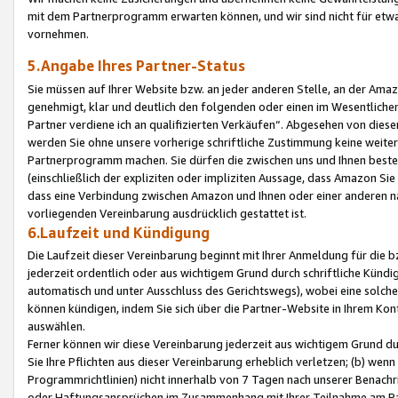
mit dem Partnerprogramm erwarten können, und wir sind nicht für etwa
vornehmen.
5.Angabe Ihres Partner-Status
Sie müssen auf Ihrer Website bzw. an jeder anderen Stelle, an der Am
genehmigt, klar und deutlich den folgenden oder einen im Wesentlichen
Partner verdiene ich an qualifizierten Verkäufen“. Abgesehen von die
werden Sie ohne unsere vorherige schriftliche Zustimmung keine weite
Partnerprogramm machen. Sie dürfen die zwischen uns und Ihnen best
(einschließlich der expliziten oder impliziten Aussage, dass Amazon Si
dass eine Verbindung zwischen Amazon und Ihnen oder einer anderen natü
vorliegenden Vereinbarung ausdrücklich gestattet ist.
6.Laufzeit und Kündigung
Die Laufzeit dieser Vereinbarung beginnt mit Ihrer Anmeldung für die 
jederzeit ordentlich oder aus wichtigem Grund durch schriftliche Kündi
automatisch und unter Ausschluss des Gerichtswegs), wobei eine solch
können kündigen, indem Sie sich über die Partner-Website in Ihrem Ko
auswählen.
Ferner können wir diese Vereinbarung jederzeit aus wichtigem Grund dur
Sie Ihre Pflichten aus dieser Vereinbarung erheblich verletzen; (b) wen
Programmrichtlinien) nicht innerhalb von 7 Tagen nach unserer Benachr
oder Haftungsansprüchen im Zusammenhang mit Ihrer Teilnahme am Pa