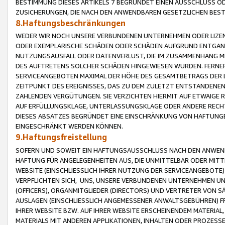
BESTIMMUNG DIESES ARTIKELS 7 BEGRÜNDET EINEN AUSSCHLUSS 
ZUSICHERUNGEN, DIE NACH DEN ANWENDBAREN GESETZLICHEN BE
8.Haftungsbeschränkungen
WEDER WIR NOCH UNSERE VERBUNDENEN UNTERNEHMEN ODER LIZEN
ODER EXEMPLARISCHE SCHÄDEN ODER SCHÄDEN AUFGRUND ENTGANG
NUTZUNGSAUSFALL ODER DATENVERLUST, DIE IM ZUSAMMENHANG MI
DES AUFTRETENS SOLCHER SCHÄDEN HINGEWIESEN WURDEN. FERN
SERVICEANGEBOTEN MAXIMAL DER HÖHE DES GESAMTBETRAGS DER 
ZEITPUNKT DES EREIGNISSES, DAS ZU DEM ZULETZT ENTSTANDENE
ZAHLENDEN VERGÜTUNGEN. SIE VERZICHTEN HIERMIT AUF ETWAIGE 
AUF ERFÜLLUNGSKLAGE, UNTERLASSUNGSKLAGE ODER ANDERE RECHT
DIESES ABSATZES BEGRÜNDET EINE EINSCHRÄNKUNG VON HAFTUNG
EINGESCHRÄNKT WERDEN KÖNNEN.
9.Haftungsfreistellung
SOFERN UND SOWEIT EIN HAFTUNGSAUSSCHLUSS NACH DEN ANWENDB
HAFTUNG FÜR ANGELEGENHEITEN AUS, DIE UNMITTELBAR ODER MITT
WEBSITE (EINSCHLIESSLICH IHRER NUTZUNG DER SERVICEANGEBOTE)
VERPFLICHTEN SICH, UNS, UNSERE VERBUNDENEN UNTERNEHMEN UN
(OFFICERS), ORGANMITGLIEDER (DIRECTORS) UND VERTRETER VON 
AUSLAGEN (EINSCHLIESSLICH ANGEMESSENER ANWALTSGEBÜHREN) FR
IHRER WEBSITE BZW. AUF IHRER WEBSITE ERSCHEINENDEM MATERIAL
MATERIALS MIT ANDEREN APPLIKATIONEN, INHALTEN ODER PROZESSE