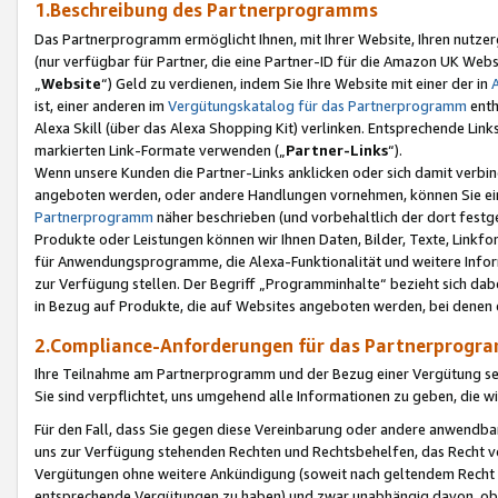
1.Beschreibung des Partnerprogramms
Das Partnerprogramm ermöglicht Ihnen, mit Ihrer Website, Ihren nutzer
(nur verfügbar für Partner, die eine Partner-ID für die Amazon UK We
„
Website
“) Geld zu verdienen, indem Sie Ihre Website mit einer der in
ist, einer anderen im
Vergütungskatalog für das Partnerprogramm
enth
Alexa Skill (über das Alexa Shopping Kit) verlinken. Entsprechende Lin
markierten Link-Formate verwenden („
Partner-Links
“).
Wenn unsere Kunden die Partner-Links anklicken oder sich damit verbi
angeboten werden, oder andere Handlungen vornehmen, können Sie eine
Partnerprogramm
näher beschrieben (und vorbehaltlich der dort festg
Produkte oder Leistungen können wir Ihnen Daten, Bilder, Texte, Linkfo
für Anwendungsprogramme, die Alexa-Funktionalität und weitere Inf
zur Verfügung stellen. Der Begriff „Programminhalte“ bezieht sich dabe
in Bezug auf Produkte, die auf Websites angeboten werden, bei denen 
2.Compliance-Anforderungen für das Partnerprog
Ihre Teilnahme am Partnerprogramm und der Bezug einer Vergütung setz
Sie sind verpflichtet, uns umgehend alle Informationen zu geben, die w
Für den Fall, dass Sie gegen diese Vereinbarung oder andere anwendba
uns zur Verfügung stehenden Rechten und Rechtsbehelfen, das Recht vo
Vergütungen ohne weitere Ankündigung (soweit nach geltendem Recht z
entsprechende Vergütungen zu haben) und zwar unabhängig davon, ob 