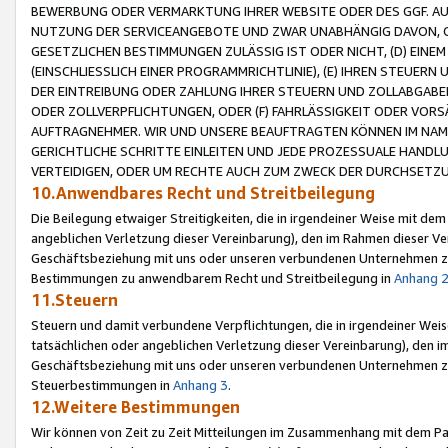
BEWERBUNG ODER VERMARKTUNG IHRER WEBSITE ODER DES GGF. AUF 
NUTZUNG DER SERVICEANGEBOTE UND ZWAR UNABHÄNGIG DAVON, O
GESETZLICHEN BESTIMMUNGEN ZULÄSSIG IST ODER NICHT, (D) EINE
(EINSCHLIESSLICH EINER PROGRAMMRICHTLINIE), (E) IHREN STEUER
DER EINTREIBUNG ODER ZAHLUNG IHRER STEUERN UND ZOLLABGAB
ODER ZOLLVERPFLICHTUNGEN, ODER (F) FAHRLÄSSIGKEIT ODER VORS
AUFTRAGNEHMER. WIR UND UNSERE BEAUFTRAGTEN KÖNNEN IM NAME
GERICHTLICHE SCHRITTE EINLEITEN UND JEDE PROZESSUALE HAND
VERTEIDIGEN, ODER UM RECHTE AUCH ZUM ZWECK DER DURCHSETZU
10.Anwendbares Recht und Streitbeilegung
Die Beilegung etwaiger Streitigkeiten, die in irgendeiner Weise mit de
angeblichen Verletzung dieser Vereinbarung), den im Rahmen dieser Ve
Geschäftsbeziehung mit uns oder unseren verbundenen Unternehmen zu
Bestimmungen zu anwendbarem Recht und Streitbeilegung in
Anhang 
11.Steuern
Steuern und damit verbundene Verpflichtungen, die in irgendeiner Wei
tatsächlichen oder angeblichen Verletzung dieser Vereinbarung), den 
Geschäftsbeziehung mit uns oder unseren verbundenen Unternehmen z
Steuerbestimmungen in
Anhang 3
.
12.Weitere Bestimmungen
Wir können von Zeit zu Zeit Mitteilungen im Zusammenhang mit dem Par