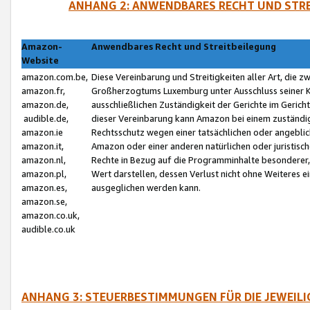
ANHANG 2: ANWENDBARES RECHT UND STRE
Amazon-
Anwendbares Recht und Streitbeilegung
Website
amazon.com.be,
Diese Vereinbarung und Streitigkeiten aller Art, die 
amazon.fr,
Großherzogtums Luxemburg unter Ausschluss seiner Kol
amazon.de,
ausschließlichen Zuständigkeit der Gerichte im Geri
audible.de,
dieser Vereinbarung kann Amazon bei einem zuständig
amazon.ie
Rechtsschutz wegen einer tatsächlichen oder angebli
amazon.it,
Amazon oder einer anderen natürlichen oder juristisc
amazon.nl,
Rechte in Bezug auf die Programminhalte besonderer,
amazon.pl,
Wert darstellen, dessen Verlust nicht ohne Weiteres e
amazon.es,
ausgeglichen werden kann.
amazon.se,
amazon.co.uk,
audible.co.uk
ANHANG 3: STEUERBESTIMMUNGEN FÜR DIE JEWEIL