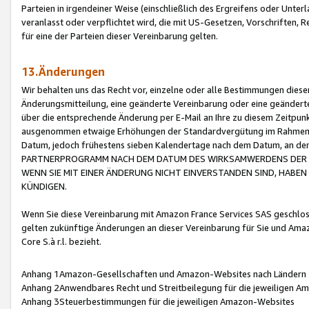
Parteien in irgendeiner Weise (einschließlich des Ergreifens oder Unt
veranlasst oder verpflichtet wird, die mit US-Gesetzen, Vorschriften,
für eine der Parteien dieser Vereinbarung gelten.
13.Änderungen
Wir behalten uns das Recht vor, einzelne oder alle Bestimmungen diese
Änderungsmitteilung, eine geänderte Vereinbarung oder eine geänderte 
über die entsprechende Änderung per E-Mail an Ihre zu diesem Zeitpun
ausgenommen etwaige Erhöhungen der Standardvergütung im Rahmen
Datum, jedoch frühestens sieben Kalendertage nach dem Datum, an de
PARTNERPROGRAMM NACH DEM DATUM DES WIRKSAMWERDENS DER Ä
WENN SIE MIT EINER ÄNDERUNG NICHT EINVERSTANDEN SIND, HABEN S
KÜNDIGEN.
Wenn Sie diese Vereinbarung mit Amazon France Services SAS geschlo
gelten zukünftige Änderungen an dieser Vereinbarung für Sie und Ama
Core S.à r.l. bezieht.
Anhang 1Amazon-Gesellschaften und Amazon-Websites nach Ländern
Anhang 2Anwendbares Recht und Streitbeilegung für die jeweiligen 
Anhang 3Steuerbestimmungen für die jeweiligen Amazon-Websites