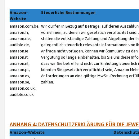
Amazon-
Steuerliche Bestimmungen
Website
amazon.com.be,
Wir dürfen in Bezug auf Beträge, auf deren Auszahlun
amazon.fr,
vornehmen, zu denen wir gesetzlich verpflichtet sind
amazon.de,
stellen die vollständige Zahlung und Abgeltung der 
audible.de,
gelegentlich steuerlich relevante Informationen von I
amazon.ie
Anfrage nicht vorlegen, können wir (kumulativ zu de
amazon.it,
Vergütung so lange einbehalten, bis Sie uns diese Inf
amazon.nl,
dass wir Sie betreffend nicht zur Einholung steuerlich 
amazon.pl,
könnten Sie gesetzlich verpflichtet sein, Amazon Meh
amazon.es,
Anforderungen an eine gültige MwSt.-Rechnung erfüllt
amazon.se,
zahlen.
amazon.co.uk,
audible.co.uk
ANHANG 4: DATENSCHUTZERKLÄRUNG FÜR DIE JEWE
Amazon-Website
Datenschutz