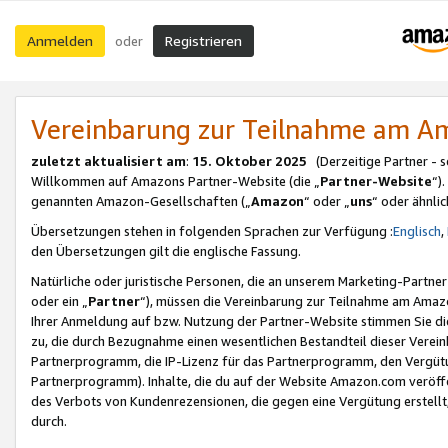
Anmelden
Registrieren
oder
Vereinbarung zur Teilnahme am 
zuletzt aktualisiert am
:
15. Oktober 2025
(Derzeitige Partner - 
Willkommen auf Amazons Partner-Website (die „
Partner-Website
“)
genannten Amazon-Gesellschaften („
Amazon
“ oder „
uns
“ oder ähnli
Übersetzungen stehen in folgenden Sprachen zur Verfügung :
Englisch
,
den Übersetzungen gilt die englische Fassung.
Natürliche oder juristische Personen, die an unserem Marketing-Partn
oder ein „
Partner
“), müssen die Vereinbarung zur Teilnahme am Ama
Ihrer Anmeldung auf bzw. Nutzung der Partner-Website stimmen Sie die
zu, die durch Bezugnahme einen wesentlichen Bestandteil dieser Verei
Partnerprogramm, die IP-Lizenz für das Partnerprogramm, den Vergütu
Partnerprogramm). Inhalte, die du auf der Website Amazon.com veröffe
des Verbots von Kundenrezensionen, die gegen eine Vergütung erstellt, 
durch.