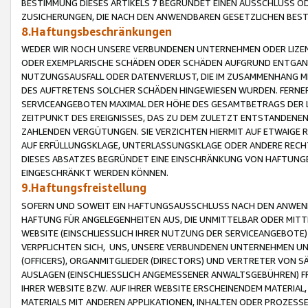
BESTIMMUNG DIESES ARTIKELS 7 BEGRÜNDET EINEN AUSSCHLUSS 
ZUSICHERUNGEN, DIE NACH DEN ANWENDBAREN GESETZLICHEN BE
8.Haftungsbeschränkungen
WEDER WIR NOCH UNSERE VERBUNDENEN UNTERNEHMEN ODER LIZEN
ODER EXEMPLARISCHE SCHÄDEN ODER SCHÄDEN AUFGRUND ENTGANG
NUTZUNGSAUSFALL ODER DATENVERLUST, DIE IM ZUSAMMENHANG MI
DES AUFTRETENS SOLCHER SCHÄDEN HINGEWIESEN WURDEN. FERN
SERVICEANGEBOTEN MAXIMAL DER HÖHE DES GESAMTBETRAGS DER 
ZEITPUNKT DES EREIGNISSES, DAS ZU DEM ZULETZT ENTSTANDENE
ZAHLENDEN VERGÜTUNGEN. SIE VERZICHTEN HIERMIT AUF ETWAIGE 
AUF ERFÜLLUNGSKLAGE, UNTERLASSUNGSKLAGE ODER ANDERE RECHT
DIESES ABSATZES BEGRÜNDET EINE EINSCHRÄNKUNG VON HAFTUNG
EINGESCHRÄNKT WERDEN KÖNNEN.
9.Haftungsfreistellung
SOFERN UND SOWEIT EIN HAFTUNGSAUSSCHLUSS NACH DEN ANWENDB
HAFTUNG FÜR ANGELEGENHEITEN AUS, DIE UNMITTELBAR ODER MITT
WEBSITE (EINSCHLIESSLICH IHRER NUTZUNG DER SERVICEANGEBOTE)
VERPFLICHTEN SICH, UNS, UNSERE VERBUNDENEN UNTERNEHMEN UN
(OFFICERS), ORGANMITGLIEDER (DIRECTORS) UND VERTRETER VON 
AUSLAGEN (EINSCHLIESSLICH ANGEMESSENER ANWALTSGEBÜHREN) FR
IHRER WEBSITE BZW. AUF IHRER WEBSITE ERSCHEINENDEM MATERIAL
MATERIALS MIT ANDEREN APPLIKATIONEN, INHALTEN ODER PROZESSE