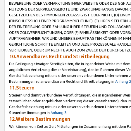
BEWERBUNG ODER VERMARKTUNG IHRER WEBSITE ODER DES GGF. AUF 
NUTZUNG DER SERVICEANGEBOTE UND ZWAR UNABHÄNGIG DAVON, O
GESETZLICHEN BESTIMMUNGEN ZULÄSSIG IST ODER NICHT, (D) EINE
(EINSCHLIESSLICH EINER PROGRAMMRICHTLINIE), (E) IHREN STEUER
DER EINTREIBUNG ODER ZAHLUNG IHRER STEUERN UND ZOLLABGAB
ODER ZOLLVERPFLICHTUNGEN, ODER (F) FAHRLÄSSIGKEIT ODER VORS
AUFTRAGNEHMER. WIR UND UNSERE BEAUFTRAGTEN KÖNNEN IM NAME
GERICHTLICHE SCHRITTE EINLEITEN UND JEDE PROZESSUALE HAND
VERTEIDIGEN, ODER UM RECHTE AUCH ZUM ZWECK DER DURCHSETZU
10.Anwendbares Recht und Streitbeilegung
Die Beilegung etwaiger Streitigkeiten, die in irgendeiner Weise mit de
angeblichen Verletzung dieser Vereinbarung), den im Rahmen dieser Ve
Geschäftsbeziehung mit uns oder unseren verbundenen Unternehmen zu
Bestimmungen zu anwendbarem Recht und Streitbeilegung in
Anhang 
11.Steuern
Steuern und damit verbundene Verpflichtungen, die in irgendeiner Wei
tatsächlichen oder angeblichen Verletzung dieser Vereinbarung), den 
Geschäftsbeziehung mit uns oder unseren verbundenen Unternehmen z
Steuerbestimmungen in
Anhang 3
.
12.Weitere Bestimmungen
Wir können von Zeit zu Zeit Mitteilungen im Zusammenhang mit dem Par