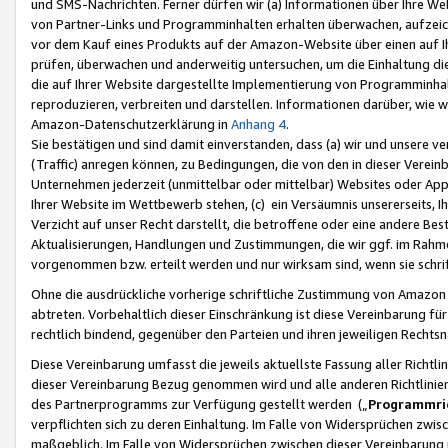
und SMS-Nachrichten. Ferner dürfen wir (a) Informationen über Ihre We
von Partner-Links und Programminhalten erhalten überwachen, aufzei
vor dem Kauf eines Produkts auf der Amazon-Website über einen auf Ih
prüfen, überwachen und anderweitig untersuchen, um die Einhaltung dies
die auf Ihrer Website dargestellte Implementierung von Programminhalt
reproduzieren, verbreiten und darstellen. Informationen darüber, wie w
Amazon-Datenschutzerklärung in
Anhang 4
.
Sie bestätigen und sind damit einverstanden, dass (a) wir und unsere 
(Traffic) anregen können, zu Bedingungen, die von den in dieser Vere
Unternehmen jederzeit (unmittelbar oder mittelbar) Websites oder Appl
Ihrer Website im Wettbewerb stehen, (c) ein Versäumnis unsererseits, I
Verzicht auf unser Recht darstellt, die betroffene oder eine andere B
Aktualisierungen, Handlungen und Zustimmungen, die wir ggf. im Rahme
vorgenommen bzw. erteilt werden und nur wirksam sind, wenn sie schri
Ohne die ausdrückliche vorherige schriftliche Zustimmung von Amazon
abtreten. Vorbehaltlich dieser Einschränkung ist diese Vereinbarung f
rechtlich bindend, gegenüber den Parteien und ihren jeweiligen Rech
Diese Vereinbarung umfasst die jeweils aktuellste Fassung aller Richtli
dieser Vereinbarung Bezug genommen wird und alle anderen Richtlinie
des Partnerprogramms zur Verfügung gestellt werden („
Programmric
verpflichten sich zu deren Einhaltung. Im Falle von Widersprüchen zwi
maßgeblich. Im Falle von Widersprüchen zwischen dieser Vereinbarun