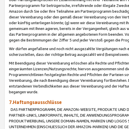
Partnerprogramm für betrügerische, irreführende oder illegale Zwecke
Amazon durch Sie oder Ihre Teilnahme am Partnerprogramm beschädig
dieser Vereinbarung oder den gemäß dieser Vereinbarung von den Vertr
oder künftig unterliegen könnte; (g) wenn wir diese Vereinbarung mit I
gemeinsam mit Ihnen agieren, bereits in der Vergangenheit, gleich aus
das Partnerprogramm in der allgemein angebotenen Form beenden. Vors
gegen die Bestimmungen der Ziffer 5 und jeder Verstoß gegen die Prog
Wir dürfen angefallene und noch nicht ausgezahlte Vergütungen nach 
sicherzustellen, dass der richtige Betrag ausgezahlt wird (beispielsw
Mit Beendigung dieser Vereinbarung erlöschen alle Rechte und Pflichte
eingeräumten Lizenzen/Nutzungsrechte; hiervon ausgenommen sind die in 
Programmrichtlinien festgelegten Rechte und Pflichten der Parteien sow
Vereinbarung, die nach Beendigung dieser Vereinbarung fortbestehen. D
entstandenen Verbindlichkeiten aus dieser Vereinbarung und der Haft
begangen wurde.
7.Haftungsausschlüsse
DAS PARTNERPROGRAMM, DIE AMAZON-WEBSITE, PRODUKTE UND DI
PARTNER-LINKS, LINKFORMATE, INHALTE, DIE ANWENDUNGSPROGR
PRODUKTWERBUNG, UNSERE DOMAIN-NAMEN, MARKEN UND LOGOS S
UNTERNEHMEN (EINSCHLIESSLICH DER AMAZON-MARKEN) UND DIE GE