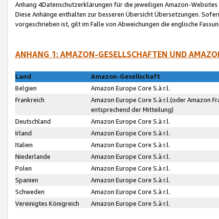
Anhang 4Datenschutzerklärungen für die jeweiligen Amazon-Websites
Diese Anhänge enthalten zur besseren Übersicht Übersetzungen. Sofe
vorgeschrieben ist, gilt im Falle von Abweichungen die englische Fass
ANHANG 1: AMAZON-GESELLSCHAFTEN UND AMAZO
Land
Amazon-Gesellschaft
Belgien
Amazon Europe Core S.à r.l.
Frankreich
Amazon Europe Core S.à r.l.(oder Amazon Fr
entsprechend der Mitteilung)
Deutschland
Amazon Europe Core S.à r.l.
Irland
Amazon Europe Core S.à r.l.
Italien
Amazon Europe Core S.à r.l.
Niederlande
Amazon Europe Core S.à r.l.
Polen
Amazon Europe Core S.à r.l.
Spanien
Amazon Europe Core S.à r.l.
Schweden
Amazon Europe Core S.à r.l.
Vereinigtes Königreich
Amazon Europe Core S.à r.l.