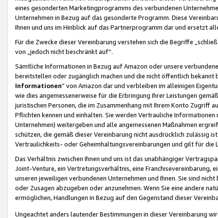
eines gesonderten Marketingprogramms des verbundenen Unternehmens
Unternehmen in Bezug auf das gesonderte Programm. Diese Vereinbarung
Ihnen und uns im Hinblick auf das Partnerprogramm dar und ersetzt al
Für die Zwecke dieser Vereinbarung verstehen sich die Begriffe „schließ
von „jedoch nicht beschränkt auf“.
Sämtliche Informationen in Bezug auf Amazon oder unsere verbunde
bereitstellen oder zugänglich machen und die nicht öffentlich bekannt bz
Informationen
“ von Amazon dar und verbleiben im alleinigen Eigent
wie dies angemessenerweise für die Erbringung Ihrer Leistungen gemäß d
juristischen Personen, die im Zusammenhang mit Ihrem Konto Zugriff au
Pflichten kennen und einhalten. Sie werden Vertrauliche Informationen 
Unternehmen) weitergeben und alle angemessenen Maßnahmen ergreifen
schützen, die gemäß dieser Vereinbarung nicht ausdrücklich zulässig is
Vertraulichkeits- oder Geheimhaltungsvereinbarungen und gilt für die
Das Verhältnis zwischen Ihnen und uns ist das unabhängiger Vertragspa
Joint-Venture, ein Vertretungsverhältnis, eine Franchisevereinbarung, 
unseren jeweiligen verbundenen Unternehmen und Ihnen. Sie sind ni
oder Zusagen abzugeben oder anzunehmen. Wenn Sie eine andere natürli
ermöglichen, Handlungen in Bezug auf den Gegenstand dieser Vereinbar
Ungeachtet anders lautender Bestimmungen in dieser Vereinbarung wird