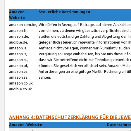
Amazon-
Steuerliche Bestimmungen
Website
amazon.com.be,
Wir dürfen in Bezug auf Beträge, auf deren Auszahlun
amazon.fr,
vornehmen, zu denen wir gesetzlich verpflichtet sind
amazon.de,
stellen die vollständige Zahlung und Abgeltung der 
audible.de,
gelegentlich steuerlich relevante Informationen von I
amazon.ie
Anfrage nicht vorlegen, können wir (kumulativ zu de
amazon.it,
Vergütung so lange einbehalten, bis Sie uns diese Inf
amazon.nl,
dass wir Sie betreffend nicht zur Einholung steuerlich 
amazon.pl,
könnten Sie gesetzlich verpflichtet sein, Amazon Meh
amazon.es,
Anforderungen an eine gültige MwSt.-Rechnung erfüllt
amazon.se,
zahlen.
amazon.co.uk,
audible.co.uk
ANHANG 4: DATENSCHUTZERKLÄRUNG FÜR DIE JEWE
Amazon-Website
Datenschutz