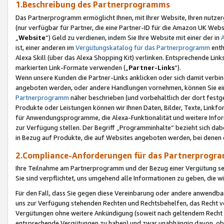
1.Beschreibung des Partnerprogramms
Das Partnerprogramm ermöglicht Ihnen, mit Ihrer Website, Ihren nutzer
(nur verfügbar für Partner, die eine Partner-ID für die Amazon UK We
„
Website
“) Geld zu verdienen, indem Sie Ihre Website mit einer der in
ist, einer anderen im
Vergütungskatalog für das Partnerprogramm
enth
Alexa Skill (über das Alexa Shopping Kit) verlinken. Entsprechende Lin
markierten Link-Formate verwenden („
Partner-Links
“).
Wenn unsere Kunden die Partner-Links anklicken oder sich damit verbi
angeboten werden, oder andere Handlungen vornehmen, können Sie eine
Partnerprogramm
näher beschrieben (und vorbehaltlich der dort festg
Produkte oder Leistungen können wir Ihnen Daten, Bilder, Texte, Linkfo
für Anwendungsprogramme, die Alexa-Funktionalität und weitere Inf
zur Verfügung stellen. Der Begriff „Programminhalte“ bezieht sich dabe
in Bezug auf Produkte, die auf Websites angeboten werden, bei denen 
2.Compliance-Anforderungen für das Partnerprog
Ihre Teilnahme am Partnerprogramm und der Bezug einer Vergütung setz
Sie sind verpflichtet, uns umgehend alle Informationen zu geben, die w
Für den Fall, dass Sie gegen diese Vereinbarung oder andere anwendba
uns zur Verfügung stehenden Rechten und Rechtsbehelfen, das Recht vo
Vergütungen ohne weitere Ankündigung (soweit nach geltendem Recht z
entsprechende Vergütungen zu haben) und zwar unabhängig davon, ob 