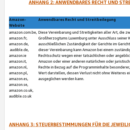
ANHANG 2: ANWENDBARES RECHT UND STRE
Amazon-
Anwendbares Recht und Streitbeilegung
Website
amazon.com.be,
Diese Vereinbarung und Streitigkeiten aller Art, die 
amazon.fr,
Großherzogtums Luxemburg unter Ausschluss seiner Kol
amazon.de,
ausschließlichen Zuständigkeit der Gerichte im Geri
audible.de,
dieser Vereinbarung kann Amazon bei einem zuständig
amazon.ie
Rechtsschutz wegen einer tatsächlichen oder angebli
amazon.it,
Amazon oder einer anderen natürlichen oder juristisc
amazon.nl,
Rechte in Bezug auf die Programminhalte besonderer,
amazon.pl,
Wert darstellen, dessen Verlust nicht ohne Weiteres e
amazon.es,
ausgeglichen werden kann.
amazon.se,
amazon.co.uk,
audible.co.uk
ANHANG 3: STEUERBESTIMMUNGEN FÜR DIE JEWEIL