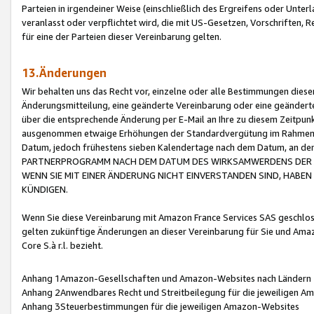
Parteien in irgendeiner Weise (einschließlich des Ergreifens oder Unt
veranlasst oder verpflichtet wird, die mit US-Gesetzen, Vorschriften,
für eine der Parteien dieser Vereinbarung gelten.
13.Änderungen
Wir behalten uns das Recht vor, einzelne oder alle Bestimmungen diese
Änderungsmitteilung, eine geänderte Vereinbarung oder eine geänderte 
über die entsprechende Änderung per E-Mail an Ihre zu diesem Zeitpun
ausgenommen etwaige Erhöhungen der Standardvergütung im Rahmen
Datum, jedoch frühestens sieben Kalendertage nach dem Datum, an de
PARTNERPROGRAMM NACH DEM DATUM DES WIRKSAMWERDENS DER Ä
WENN SIE MIT EINER ÄNDERUNG NICHT EINVERSTANDEN SIND, HABEN S
KÜNDIGEN.
Wenn Sie diese Vereinbarung mit Amazon France Services SAS geschlo
gelten zukünftige Änderungen an dieser Vereinbarung für Sie und Ama
Core S.à r.l. bezieht.
Anhang 1Amazon-Gesellschaften und Amazon-Websites nach Ländern
Anhang 2Anwendbares Recht und Streitbeilegung für die jeweiligen 
Anhang 3Steuerbestimmungen für die jeweiligen Amazon-Websites