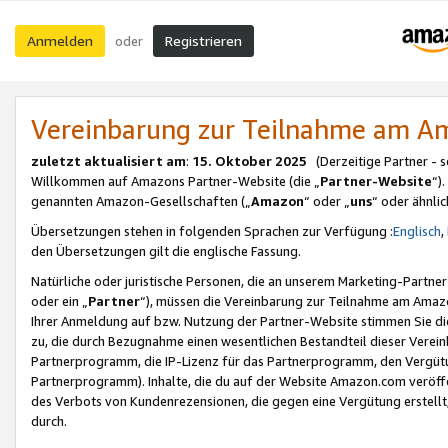
Anmelden
Registrieren
oder
Vereinbarung zur Teilnahme am 
zuletzt aktualisiert am
:
15. Oktober 2025
(Derzeitige Partner - 
Willkommen auf Amazons Partner-Website (die „
Partner-Website
“)
genannten Amazon-Gesellschaften („
Amazon
“ oder „
uns
“ oder ähnli
Übersetzungen stehen in folgenden Sprachen zur Verfügung :
Englisch
,
den Übersetzungen gilt die englische Fassung.
Natürliche oder juristische Personen, die an unserem Marketing-Partn
oder ein „
Partner
“), müssen die Vereinbarung zur Teilnahme am Ama
Ihrer Anmeldung auf bzw. Nutzung der Partner-Website stimmen Sie die
zu, die durch Bezugnahme einen wesentlichen Bestandteil dieser Verei
Partnerprogramm, die IP-Lizenz für das Partnerprogramm, den Vergütu
Partnerprogramm). Inhalte, die du auf der Website Amazon.com veröffe
des Verbots von Kundenrezensionen, die gegen eine Vergütung erstellt, 
durch.