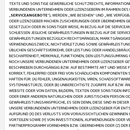
TEXTE UND SONSTIGE GEWERBLICHE SCHUTZRECHTE, INFORMATIONE
VERBUNDENEN UNTERNEHMEN ODER LIZENZGEBERN IM RAHMEN DES
„
SERVICEANGEBOTE
“), WERDEN „WIE BESEHEN“ UND „WIE VERFÜ
ODER LIZENZGEBER MACHEN ZUSICHERUNGEN ODER ÜBERNEHMEN GEW
GESETZLICH ODER IN SONSTIGER WEISE, IN BEZUG AUF DIE SERVI
SCHLIESSEN JEGLICHE GEWÄHRLEISTUNGEN IN BEZUG AUF DIE SERVI
GEWÄHRLEISTUNGEN BEZÜGLICH RECHTSMÄNGELN, MARKTGÄNGIGKEIT
VERWENDUNGSZWECK, NICHTVERLETZUNG SOWIE GEWÄHRLEISTUNGEN 
ÜBLICHEN GESCHÄFTSVERKEHR, DER LEISTUNG ODER HANDELSBRÄUCH
BESCHAFFENHEIT, MERKMALE, FUNKTIONEN, DEN LEISTUNGSUMFANG 
NOCH UNSERE VERBUNDENEN UNTERNEHMEN ODER LIZENZGEBER GEWÄ
BESCHRIEBEN DURCHGÄNGIG BZW. AUF BESTIMMTE ART UND WEISE
KORREKT, FEHLERFREI ODER FREI VON SCHÄDLICHEN KOMPONENTEN
HAFTEN FÜR: (A) FEHLER, UNGENAUIGKEITEN, VIREN, SCHADSOFTW
SYSTEMABSTÜRZE; ODER (B) UNBERECHTIGTE ZUGRIFFE AUF BZW. 
WEBSITE ODER VON DATEN, BILDERN, TEXTEN ODER SONSTIGEN INF
ODER EINER ANDEREN NATÜRLICHEN ODER JURISTISCHEN PERSON OD
GEWÄHRLEISTUNGSANSPRÜCHE, ES SEIN DENN, DIESE SIND IN DIES
UNSERE VERBUNDENEN UNTERNEHMEN ODER LIZENZGEBER FÜR EN
AUFGRUND (X) DES VERLUSTS VON VORAUSSICHTLICHEN GEWINNEN
VORTEILEN SOWIE (Y) VON INVESTITIONEN, AUFWENDUNGEN ODER VE
PARTNERPROGRAMM VORNEHMEN BZW. ÜBERNEHMEN ODER (Z) DER 