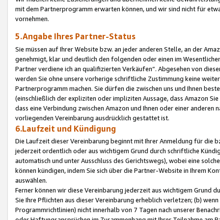
mit dem Partnerprogramm erwarten können, und wir sind nicht für etwa
vornehmen.
5.Angabe Ihres Partner-Status
Sie müssen auf Ihrer Website bzw. an jeder anderen Stelle, an der Am
genehmigt, klar und deutlich den folgenden oder einen im Wesentlichen
Partner verdiene ich an qualifizierten Verkäufen“. Abgesehen von die
werden Sie ohne unsere vorherige schriftliche Zustimmung keine weite
Partnerprogramm machen. Sie dürfen die zwischen uns und Ihnen best
(einschließlich der expliziten oder impliziten Aussage, dass Amazon Si
dass eine Verbindung zwischen Amazon und Ihnen oder einer anderen natü
vorliegenden Vereinbarung ausdrücklich gestattet ist.
6.Laufzeit und Kündigung
Die Laufzeit dieser Vereinbarung beginnt mit Ihrer Anmeldung für die 
jederzeit ordentlich oder aus wichtigem Grund durch schriftliche Kündi
automatisch und unter Ausschluss des Gerichtswegs), wobei eine solch
können kündigen, indem Sie sich über die Partner-Website in Ihrem Ko
auswählen.
Ferner können wir diese Vereinbarung jederzeit aus wichtigem Grund dur
Sie Ihre Pflichten aus dieser Vereinbarung erheblich verletzen; (b) wen
Programmrichtlinien) nicht innerhalb von 7 Tagen nach unserer Benachr
oder Haftungsansprüchen im Zusammenhang mit Ihrer Teilnahme am Pa