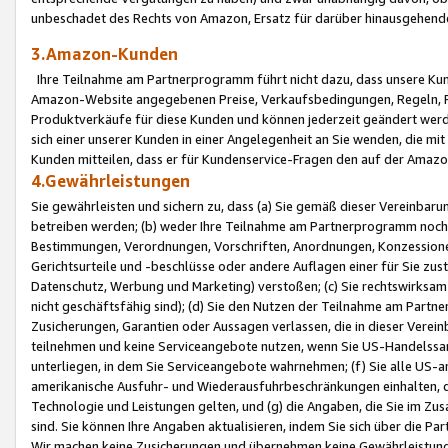
unbeschadet des Rechts von Amazon, Ersatz für darüber hinausgehen
3.Amazon-Kunden
Ihre Teilnahme am Partnerprogramm führt nicht dazu, dass unsere Kun
Amazon-Website angegebenen Preise, Verkaufsbedingungen, Regeln, Ri
Produktverkäufe für diese Kunden und können jederzeit geändert werde
sich einer unserer Kunden in einer Angelegenheit an Sie wenden, die 
Kunden mitteilen, dass er für Kundenservice-Fragen den auf der Ama
4.Gewährleistungen
Sie gewährleisten und sichern zu, dass (a) Sie gemäß dieser Vereinba
betreiben werden; (b) weder Ihre Teilnahme am Partnerprogramm noch d
Bestimmungen, Verordnungen, Vorschriften, Anordnungen, Konzessionen,
Gerichtsurteile und -beschlüsse oder andere Auflagen einer für Sie zu
Datenschutz, Werbung und Marketing) verstoßen; (c) Sie rechtswirksam 
nicht geschäftsfähig sind); (d) Sie den Nutzen der Teilnahme am Partne
Zusicherungen, Garantien oder Aussagen verlassen, die in dieser Verein
teilnehmen und keine Serviceangebote nutzen, wenn Sie US-Handelssa
unterliegen, in dem Sie Serviceangebote wahrnehmen; (f) Sie alle US
amerikanische Ausfuhr- und Wiederausfuhrbeschränkungen einhalten, 
Technologie und Leistungen gelten, und (g) die Angaben, die Sie im 
sind. Sie können Ihre Angaben aktualisieren, indem Sie sich über die 
Wir machen keine Zusicherungen und übernehmen keine Gewährleistun