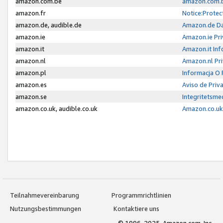
amazon.com.be
amazon.com.b
amazon.fr
Notice:Protec
amazon.de, audible.de
Amazon.de Da
amazon.ie
Amazon.ie Pri
amazon.it
Amazon.it Inf
amazon.nl
Amazon.nl Pri
amazon.pl
Informacja O
amazon.es
Aviso de Priv
amazon.se
Integritetsm
amazon.co.uk, audible.co.uk
Amazon.co.uk 
Teilnahmevereinbarung
Programmrichtlinien
Nutzungsbestimmungen
Kontaktiere uns