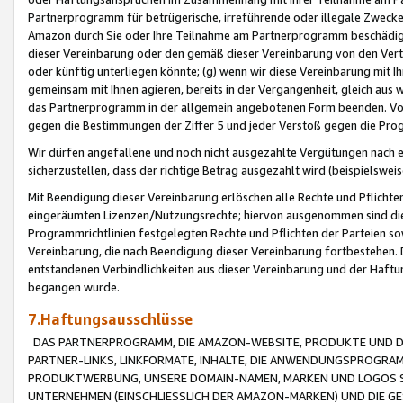
Partnerprogramm für betrügerische, irreführende oder illegale Zwecke
Amazon durch Sie oder Ihre Teilnahme am Partnerprogramm beschädig
dieser Vereinbarung oder den gemäß dieser Vereinbarung von den Vertr
oder künftig unterliegen könnte; (g) wenn wir diese Vereinbarung mit I
gemeinsam mit Ihnen agieren, bereits in der Vergangenheit, gleich aus
das Partnerprogramm in der allgemein angebotenen Form beenden. Vors
gegen die Bestimmungen der Ziffer 5 und jeder Verstoß gegen die Prog
Wir dürfen angefallene und noch nicht ausgezahlte Vergütungen nach 
sicherzustellen, dass der richtige Betrag ausgezahlt wird (beispielsw
Mit Beendigung dieser Vereinbarung erlöschen alle Rechte und Pflichte
eingeräumten Lizenzen/Nutzungsrechte; hiervon ausgenommen sind die in 
Programmrichtlinien festgelegten Rechte und Pflichten der Parteien sow
Vereinbarung, die nach Beendigung dieser Vereinbarung fortbestehen. D
entstandenen Verbindlichkeiten aus dieser Vereinbarung und der Haft
begangen wurde.
7.Haftungsausschlüsse
DAS PARTNERPROGRAMM, DIE AMAZON-WEBSITE, PRODUKTE UND DI
PARTNER-LINKS, LINKFORMATE, INHALTE, DIE ANWENDUNGSPROGR
PRODUKTWERBUNG, UNSERE DOMAIN-NAMEN, MARKEN UND LOGOS S
UNTERNEHMEN (EINSCHLIESSLICH DER AMAZON-MARKEN) UND DIE GE