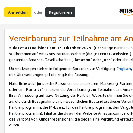
Anmelden
Registrieren
oder
Vereinbarung zur Teilnahme am 
zuletzt aktualisiert am
:
15. Oktober 2025
(Derzeitige Partner - 
Willkommen auf Amazons Partner-Website (die „
Partner-Website
“)
genannten Amazon-Gesellschaften („
Amazon
“ oder „
uns
“ oder ähnli
Übersetzungen stehen in folgenden Sprachen zur Verfügung :
Englisch
,
den Übersetzungen gilt die englische Fassung.
Natürliche oder juristische Personen, die an unserem Marketing-Partn
oder ein „
Partner
“), müssen die Vereinbarung zur Teilnahme am Ama
Ihrer Anmeldung auf bzw. Nutzung der Partner-Website stimmen Sie die
zu, die durch Bezugnahme einen wesentlichen Bestandteil dieser Verei
Partnerprogramm, die IP-Lizenz für das Partnerprogramm, den Vergütu
Partnerprogramm). Inhalte, die du auf der Website Amazon.com veröffe
des Verbots von Kundenrezensionen, die gegen eine Vergütung erstellt, 
durch.