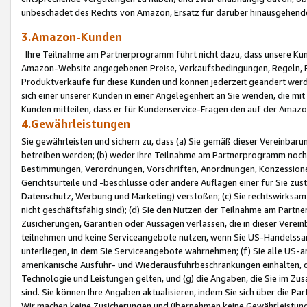
unbeschadet des Rechts von Amazon, Ersatz für darüber hinausgehen
3.Amazon-Kunden
Ihre Teilnahme am Partnerprogramm führt nicht dazu, dass unsere Kun
Amazon-Website angegebenen Preise, Verkaufsbedingungen, Regeln, Ri
Produktverkäufe für diese Kunden und können jederzeit geändert werde
sich einer unserer Kunden in einer Angelegenheit an Sie wenden, die 
Kunden mitteilen, dass er für Kundenservice-Fragen den auf der Ama
4.Gewährleistungen
Sie gewährleisten und sichern zu, dass (a) Sie gemäß dieser Vereinba
betreiben werden; (b) weder Ihre Teilnahme am Partnerprogramm noch d
Bestimmungen, Verordnungen, Vorschriften, Anordnungen, Konzessionen,
Gerichtsurteile und -beschlüsse oder andere Auflagen einer für Sie zu
Datenschutz, Werbung und Marketing) verstoßen; (c) Sie rechtswirksam 
nicht geschäftsfähig sind); (d) Sie den Nutzen der Teilnahme am Partne
Zusicherungen, Garantien oder Aussagen verlassen, die in dieser Verein
teilnehmen und keine Serviceangebote nutzen, wenn Sie US-Handelssa
unterliegen, in dem Sie Serviceangebote wahrnehmen; (f) Sie alle US
amerikanische Ausfuhr- und Wiederausfuhrbeschränkungen einhalten, 
Technologie und Leistungen gelten, und (g) die Angaben, die Sie im 
sind. Sie können Ihre Angaben aktualisieren, indem Sie sich über die 
Wir machen keine Zusicherungen und übernehmen keine Gewährleistun