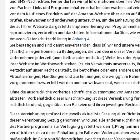
und SMS-Nachrichten. Ferner dürfen wir (a) Informationen über Ihre We
von Partner-Links und Programminhalten erhalten überwachen, aufzei
vor dem Kauf eines Produkts auf der Amazon-Website über einen auf Ih
prüfen, überwachen und anderweitig untersuchen, um die Einhaltung dies
die auf Ihrer Website dargestellte Implementierung von Programminhalt
reproduzieren, verbreiten und darstellen. Informationen darüber, wie w
Amazon-Datenschutzerklärung in
Anhang 4
.
Sie bestätigen und sind damit einverstanden, dass (a) wir und unsere 
(Traffic) anregen können, zu Bedingungen, die von den in dieser Vere
Unternehmen jederzeit (unmittelbar oder mittelbar) Websites oder Appl
Ihrer Website im Wettbewerb stehen, (c) ein Versäumnis unsererseits, I
Verzicht auf unser Recht darstellt, die betroffene oder eine andere B
Aktualisierungen, Handlungen und Zustimmungen, die wir ggf. im Rahme
vorgenommen bzw. erteilt werden und nur wirksam sind, wenn sie schri
Ohne die ausdrückliche vorherige schriftliche Zustimmung von Amazon
abtreten. Vorbehaltlich dieser Einschränkung ist diese Vereinbarung f
rechtlich bindend, gegenüber den Parteien und ihren jeweiligen Rech
Diese Vereinbarung umfasst die jeweils aktuellste Fassung aller Richtli
dieser Vereinbarung Bezug genommen wird und alle anderen Richtlinie
des Partnerprogramms zur Verfügung gestellt werden („
Programmric
verpflichten sich zu deren Einhaltung. Im Falle von Widersprüchen zwi
maßgeblich. Im Falle von Widersprüchen zwischen dieser Vereinbarun