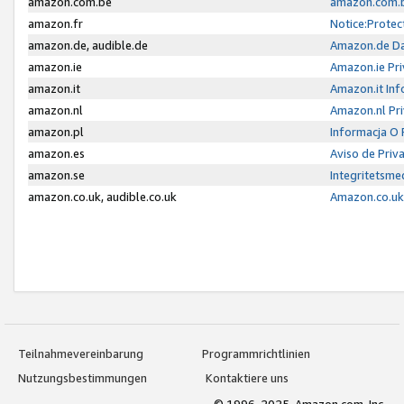
amazon.com.be
amazon.com.b
amazon.fr
Notice:Protec
amazon.de, audible.de
Amazon.de Da
amazon.ie
Amazon.ie Pri
amazon.it
Amazon.it Inf
amazon.nl
Amazon.nl Pri
amazon.pl
Informacja O
amazon.es
Aviso de Priv
amazon.se
Integritetsm
amazon.co.uk, audible.co.uk
Amazon.co.uk 
Teilnahmevereinbarung
Programmrichtlinien
Nutzungsbestimmungen
Kontaktiere uns