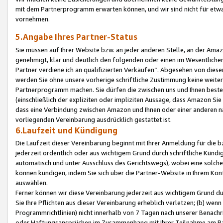
mit dem Partnerprogramm erwarten können, und wir sind nicht für etwa
vornehmen.
5.Angabe Ihres Partner-Status
Sie müssen auf Ihrer Website bzw. an jeder anderen Stelle, an der Am
genehmigt, klar und deutlich den folgenden oder einen im Wesentlichen
Partner verdiene ich an qualifizierten Verkäufen“. Abgesehen von die
werden Sie ohne unsere vorherige schriftliche Zustimmung keine weite
Partnerprogramm machen. Sie dürfen die zwischen uns und Ihnen best
(einschließlich der expliziten oder impliziten Aussage, dass Amazon Si
dass eine Verbindung zwischen Amazon und Ihnen oder einer anderen natü
vorliegenden Vereinbarung ausdrücklich gestattet ist.
6.Laufzeit und Kündigung
Die Laufzeit dieser Vereinbarung beginnt mit Ihrer Anmeldung für die 
jederzeit ordentlich oder aus wichtigem Grund durch schriftliche Kündi
automatisch und unter Ausschluss des Gerichtswegs), wobei eine solch
können kündigen, indem Sie sich über die Partner-Website in Ihrem Ko
auswählen.
Ferner können wir diese Vereinbarung jederzeit aus wichtigem Grund dur
Sie Ihre Pflichten aus dieser Vereinbarung erheblich verletzen; (b) wen
Programmrichtlinien) nicht innerhalb von 7 Tagen nach unserer Benachr
oder Haftungsansprüchen im Zusammenhang mit Ihrer Teilnahme am Pa