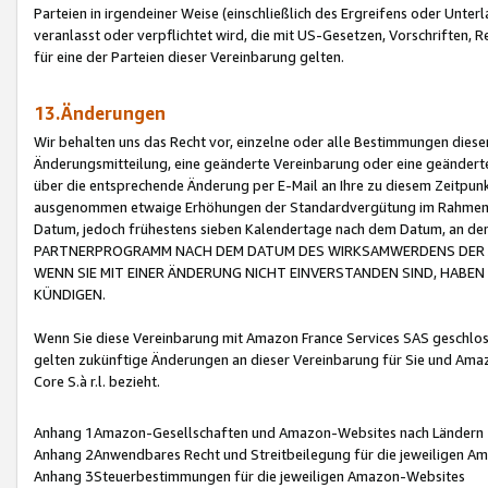
Parteien in irgendeiner Weise (einschließlich des Ergreifens oder Unt
veranlasst oder verpflichtet wird, die mit US-Gesetzen, Vorschriften,
für eine der Parteien dieser Vereinbarung gelten.
13.Änderungen
Wir behalten uns das Recht vor, einzelne oder alle Bestimmungen diese
Änderungsmitteilung, eine geänderte Vereinbarung oder eine geänderte 
über die entsprechende Änderung per E-Mail an Ihre zu diesem Zeitpun
ausgenommen etwaige Erhöhungen der Standardvergütung im Rahmen
Datum, jedoch frühestens sieben Kalendertage nach dem Datum, an de
PARTNERPROGRAMM NACH DEM DATUM DES WIRKSAMWERDENS DER Ä
WENN SIE MIT EINER ÄNDERUNG NICHT EINVERSTANDEN SIND, HABEN S
KÜNDIGEN.
Wenn Sie diese Vereinbarung mit Amazon France Services SAS geschlo
gelten zukünftige Änderungen an dieser Vereinbarung für Sie und Ama
Core S.à r.l. bezieht.
Anhang 1Amazon-Gesellschaften und Amazon-Websites nach Ländern
Anhang 2Anwendbares Recht und Streitbeilegung für die jeweiligen 
Anhang 3Steuerbestimmungen für die jeweiligen Amazon-Websites