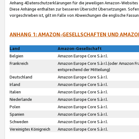
Anhang 4Datenschutzerklärungen für die jeweiligen Amazon-Websites
Diese Anhänge enthalten zur besseren Übersicht Übersetzungen. Sofe
vorgeschrieben ist, gilt im Falle von Abweichungen die englische Fass
ANHANG 1: AMAZON-GESELLSCHAFTEN UND AMAZO
Land
Amazon-Gesellschaft
Belgien
Amazon Europe Core S.à r.l.
Frankreich
Amazon Europe Core S.à r.l.(oder Amazon Fr
entsprechend der Mitteilung)
Deutschland
Amazon Europe Core S.à r.l.
Irland
Amazon Europe Core S.à r.l.
Italien
Amazon Europe Core S.à r.l.
Niederlande
Amazon Europe Core S.à r.l.
Polen
Amazon Europe Core S.à r.l.
Spanien
Amazon Europe Core S.à r.l.
Schweden
Amazon Europe Core S.à r.l.
Vereinigtes Königreich
Amazon Europe Core S.à r.l.