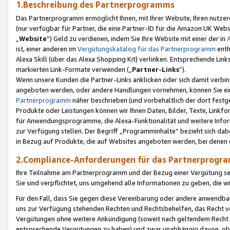
1.Beschreibung des Partnerprogramms
Das Partnerprogramm ermöglicht Ihnen, mit Ihrer Website, Ihren nutzer
(nur verfügbar für Partner, die eine Partner-ID für die Amazon UK We
„
Website
“) Geld zu verdienen, indem Sie Ihre Website mit einer der in
ist, einer anderen im
Vergütungskatalog für das Partnerprogramm
enth
Alexa Skill (über das Alexa Shopping Kit) verlinken. Entsprechende Lin
markierten Link-Formate verwenden („
Partner-Links
“).
Wenn unsere Kunden die Partner-Links anklicken oder sich damit verbi
angeboten werden, oder andere Handlungen vornehmen, können Sie eine
Partnerprogramm
näher beschrieben (und vorbehaltlich der dort festg
Produkte oder Leistungen können wir Ihnen Daten, Bilder, Texte, Linkfo
für Anwendungsprogramme, die Alexa-Funktionalität und weitere Inf
zur Verfügung stellen. Der Begriff „Programminhalte“ bezieht sich dabe
in Bezug auf Produkte, die auf Websites angeboten werden, bei denen 
2.Compliance-Anforderungen für das Partnerprog
Ihre Teilnahme am Partnerprogramm und der Bezug einer Vergütung setz
Sie sind verpflichtet, uns umgehend alle Informationen zu geben, die w
Für den Fall, dass Sie gegen diese Vereinbarung oder andere anwendba
uns zur Verfügung stehenden Rechten und Rechtsbehelfen, das Recht vo
Vergütungen ohne weitere Ankündigung (soweit nach geltendem Recht z
entsprechende Vergütungen zu haben) und zwar unabhängig davon, ob 