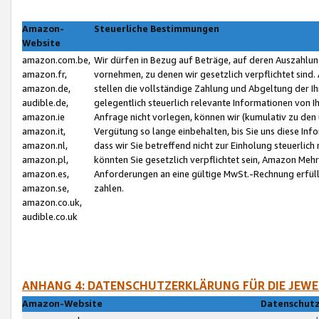
Amazon-
Steuerliche Bestimmungen
Website
amazon.com.be,
Wir dürfen in Bezug auf Beträge, auf deren Auszahlun
amazon.fr,
vornehmen, zu denen wir gesetzlich verpflichtet sind
amazon.de,
stellen die vollständige Zahlung und Abgeltung der 
audible.de,
gelegentlich steuerlich relevante Informationen von I
amazon.ie
Anfrage nicht vorlegen, können wir (kumulativ zu de
amazon.it,
Vergütung so lange einbehalten, bis Sie uns diese Inf
amazon.nl,
dass wir Sie betreffend nicht zur Einholung steuerlich 
amazon.pl,
könnten Sie gesetzlich verpflichtet sein, Amazon Meh
amazon.es,
Anforderungen an eine gültige MwSt.-Rechnung erfüllt
amazon.se,
zahlen.
amazon.co.uk,
audible.co.uk
ANHANG 4: DATENSCHUTZERKLÄRUNG FÜR DIE JEWE
Amazon-Website
Datenschutz