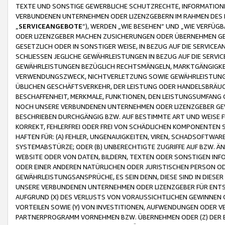
TEXTE UND SONSTIGE GEWERBLICHE SCHUTZRECHTE, INFORMATIONE
VERBUNDENEN UNTERNEHMEN ODER LIZENZGEBERN IM RAHMEN DES
„
SERVICEANGEBOTE
“), WERDEN „WIE BESEHEN“ UND „WIE VERFÜ
ODER LIZENZGEBER MACHEN ZUSICHERUNGEN ODER ÜBERNEHMEN GEW
GESETZLICH ODER IN SONSTIGER WEISE, IN BEZUG AUF DIE SERVI
SCHLIESSEN JEGLICHE GEWÄHRLEISTUNGEN IN BEZUG AUF DIE SERVI
GEWÄHRLEISTUNGEN BEZÜGLICH RECHTSMÄNGELN, MARKTGÄNGIGKEIT
VERWENDUNGSZWECK, NICHTVERLETZUNG SOWIE GEWÄHRLEISTUNGEN 
ÜBLICHEN GESCHÄFTSVERKEHR, DER LEISTUNG ODER HANDELSBRÄUCH
BESCHAFFENHEIT, MERKMALE, FUNKTIONEN, DEN LEISTUNGSUMFANG 
NOCH UNSERE VERBUNDENEN UNTERNEHMEN ODER LIZENZGEBER GEWÄ
BESCHRIEBEN DURCHGÄNGIG BZW. AUF BESTIMMTE ART UND WEISE
KORREKT, FEHLERFREI ODER FREI VON SCHÄDLICHEN KOMPONENTEN
HAFTEN FÜR: (A) FEHLER, UNGENAUIGKEITEN, VIREN, SCHADSOFTW
SYSTEMABSTÜRZE; ODER (B) UNBERECHTIGTE ZUGRIFFE AUF BZW. 
WEBSITE ODER VON DATEN, BILDERN, TEXTEN ODER SONSTIGEN INF
ODER EINER ANDEREN NATÜRLICHEN ODER JURISTISCHEN PERSON OD
GEWÄHRLEISTUNGSANSPRÜCHE, ES SEIN DENN, DIESE SIND IN DIES
UNSERE VERBUNDENEN UNTERNEHMEN ODER LIZENZGEBER FÜR EN
AUFGRUND (X) DES VERLUSTS VON VORAUSSICHTLICHEN GEWINNEN
VORTEILEN SOWIE (Y) VON INVESTITIONEN, AUFWENDUNGEN ODER VE
PARTNERPROGRAMM VORNEHMEN BZW. ÜBERNEHMEN ODER (Z) DER 