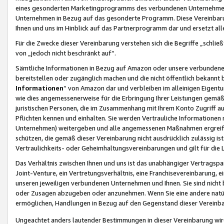
eines gesonderten Marketingprogramms des verbundenen Unternehmens
Unternehmen in Bezug auf das gesonderte Programm. Diese Vereinbarung
Ihnen und uns im Hinblick auf das Partnerprogramm dar und ersetzt al
Für die Zwecke dieser Vereinbarung verstehen sich die Begriffe „schließ
von „jedoch nicht beschränkt auf“.
Sämtliche Informationen in Bezug auf Amazon oder unsere verbunde
bereitstellen oder zugänglich machen und die nicht öffentlich bekannt bz
Informationen
“ von Amazon dar und verbleiben im alleinigen Eigent
wie dies angemessenerweise für die Erbringung Ihrer Leistungen gemäß d
juristischen Personen, die im Zusammenhang mit Ihrem Konto Zugriff au
Pflichten kennen und einhalten. Sie werden Vertrauliche Informationen 
Unternehmen) weitergeben und alle angemessenen Maßnahmen ergreifen
schützen, die gemäß dieser Vereinbarung nicht ausdrücklich zulässig is
Vertraulichkeits- oder Geheimhaltungsvereinbarungen und gilt für die
Das Verhältnis zwischen Ihnen und uns ist das unabhängiger Vertragspa
Joint-Venture, ein Vertretungsverhältnis, eine Franchisevereinbarung, 
unseren jeweiligen verbundenen Unternehmen und Ihnen. Sie sind ni
oder Zusagen abzugeben oder anzunehmen. Wenn Sie eine andere natürli
ermöglichen, Handlungen in Bezug auf den Gegenstand dieser Vereinbar
Ungeachtet anders lautender Bestimmungen in dieser Vereinbarung wird