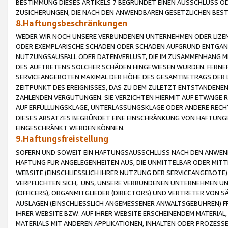
BESTIMMUNG DIESES ARTIKELS 7 BEGRÜNDET EINEN AUSSCHLUSS 
ZUSICHERUNGEN, DIE NACH DEN ANWENDBAREN GESETZLICHEN BE
8.Haftungsbeschränkungen
WEDER WIR NOCH UNSERE VERBUNDENEN UNTERNEHMEN ODER LIZEN
ODER EXEMPLARISCHE SCHÄDEN ODER SCHÄDEN AUFGRUND ENTGANG
NUTZUNGSAUSFALL ODER DATENVERLUST, DIE IM ZUSAMMENHANG MI
DES AUFTRETENS SOLCHER SCHÄDEN HINGEWIESEN WURDEN. FERN
SERVICEANGEBOTEN MAXIMAL DER HÖHE DES GESAMTBETRAGS DER 
ZEITPUNKT DES EREIGNISSES, DAS ZU DEM ZULETZT ENTSTANDENE
ZAHLENDEN VERGÜTUNGEN. SIE VERZICHTEN HIERMIT AUF ETWAIGE 
AUF ERFÜLLUNGSKLAGE, UNTERLASSUNGSKLAGE ODER ANDERE RECHT
DIESES ABSATZES BEGRÜNDET EINE EINSCHRÄNKUNG VON HAFTUNG
EINGESCHRÄNKT WERDEN KÖNNEN.
9.Haftungsfreistellung
SOFERN UND SOWEIT EIN HAFTUNGSAUSSCHLUSS NACH DEN ANWENDB
HAFTUNG FÜR ANGELEGENHEITEN AUS, DIE UNMITTELBAR ODER MITT
WEBSITE (EINSCHLIESSLICH IHRER NUTZUNG DER SERVICEANGEBOTE)
VERPFLICHTEN SICH, UNS, UNSERE VERBUNDENEN UNTERNEHMEN UN
(OFFICERS), ORGANMITGLIEDER (DIRECTORS) UND VERTRETER VON 
AUSLAGEN (EINSCHLIESSLICH ANGEMESSENER ANWALTSGEBÜHREN) FR
IHRER WEBSITE BZW. AUF IHRER WEBSITE ERSCHEINENDEM MATERIAL
MATERIALS MIT ANDEREN APPLIKATIONEN, INHALTEN ODER PROZESSE