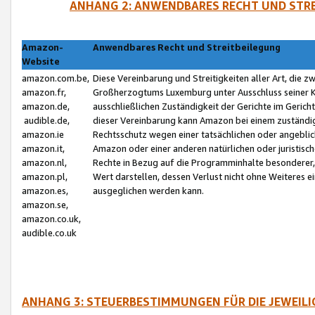
ANHANG 2: ANWENDBARES RECHT UND STRE
Amazon-
Anwendbares Recht und Streitbeilegung
Website
amazon.com.be,
Diese Vereinbarung und Streitigkeiten aller Art, die 
amazon.fr,
Großherzogtums Luxemburg unter Ausschluss seiner Kol
amazon.de,
ausschließlichen Zuständigkeit der Gerichte im Geri
audible.de,
dieser Vereinbarung kann Amazon bei einem zuständig
amazon.ie
Rechtsschutz wegen einer tatsächlichen oder angebli
amazon.it,
Amazon oder einer anderen natürlichen oder juristisc
amazon.nl,
Rechte in Bezug auf die Programminhalte besonderer,
amazon.pl,
Wert darstellen, dessen Verlust nicht ohne Weiteres e
amazon.es,
ausgeglichen werden kann.
amazon.se,
amazon.co.uk,
audible.co.uk
ANHANG 3: STEUERBESTIMMUNGEN FÜR DIE JEWEIL