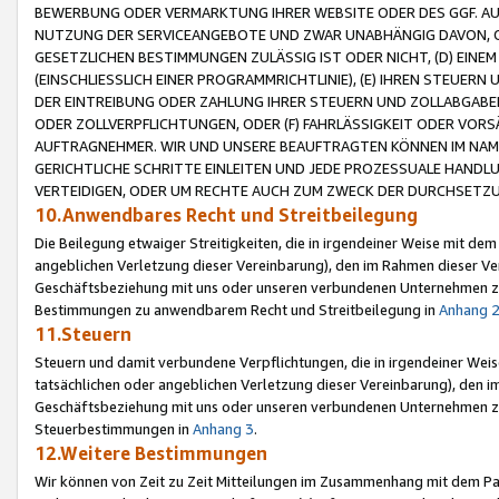
BEWERBUNG ODER VERMARKTUNG IHRER WEBSITE ODER DES GGF. AUF 
NUTZUNG DER SERVICEANGEBOTE UND ZWAR UNABHÄNGIG DAVON, O
GESETZLICHEN BESTIMMUNGEN ZULÄSSIG IST ODER NICHT, (D) EINE
(EINSCHLIESSLICH EINER PROGRAMMRICHTLINIE), (E) IHREN STEUER
DER EINTREIBUNG ODER ZAHLUNG IHRER STEUERN UND ZOLLABGAB
ODER ZOLLVERPFLICHTUNGEN, ODER (F) FAHRLÄSSIGKEIT ODER VORS
AUFTRAGNEHMER. WIR UND UNSERE BEAUFTRAGTEN KÖNNEN IM NAME
GERICHTLICHE SCHRITTE EINLEITEN UND JEDE PROZESSUALE HAND
VERTEIDIGEN, ODER UM RECHTE AUCH ZUM ZWECK DER DURCHSETZU
10.Anwendbares Recht und Streitbeilegung
Die Beilegung etwaiger Streitigkeiten, die in irgendeiner Weise mit de
angeblichen Verletzung dieser Vereinbarung), den im Rahmen dieser Ve
Geschäftsbeziehung mit uns oder unseren verbundenen Unternehmen zu
Bestimmungen zu anwendbarem Recht und Streitbeilegung in
Anhang 
11.Steuern
Steuern und damit verbundene Verpflichtungen, die in irgendeiner Wei
tatsächlichen oder angeblichen Verletzung dieser Vereinbarung), den 
Geschäftsbeziehung mit uns oder unseren verbundenen Unternehmen z
Steuerbestimmungen in
Anhang 3
.
12.Weitere Bestimmungen
Wir können von Zeit zu Zeit Mitteilungen im Zusammenhang mit dem Par