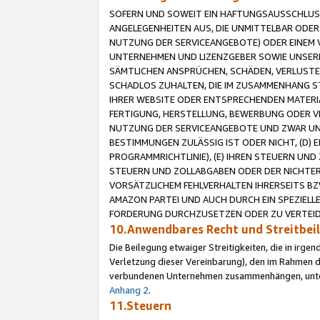
SOFERN UND SOWEIT EIN HAFTUNGSAUSSCHLUSS
ANGELEGENHEITEN AUS, DIE UNMITTELBAR ODER 
NUTZUNG DER SERVICEANGEBOTE) ODER EINEM V
UNTERNEHMEN UND LIZENZGEBER SOWIE UNSERE 
SÄMTLICHEN ANSPRÜCHEN, SCHÄDEN, VERLUSTE
SCHADLOS ZUHALTEN, DIE IM ZUSAMMENHANG STE
IHRER WEBSITE ODER ENTSPRECHENDEN MATERIA
FERTIGUNG, HERSTELLUNG, BEWERBUNG ODER VE
NUTZUNG DER SERVICEANGEBOTE UND ZWAR UN
BESTIMMUNGEN ZULÄSSIG IST ODER NICHT, (D) 
PROGRAMMRICHTLINIE), (E) IHREN STEUERN UN
STEUERN UND ZOLLABGABEN ODER DER NICHTER
VORSÄTZLICHEM FEHLVERHALTEN IHRERSEITS BZ
AMAZON PARTEI UND AUCH DURCH EIN SPEZIELL
FORDERUNG DURCHZUSETZEN ODER ZU VERTEIDI
10.Anwendbares Recht und Streitbe
Die Beilegung etwaiger Streitigkeiten, die in irg
Verletzung dieser Vereinbarung), den im Rahmen d
verbundenen Unternehmen zusammenhängen, unterl
Anhang 2
.
11.Steuern