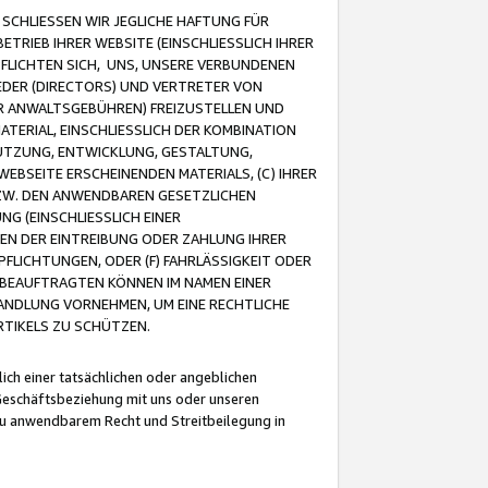
CHLIESSEN WIR JEGLICHE HAFTUNG FÜR
TRIEB IHRER WEBSITE (EINSCHLIESSLICH IHRER
FLICHTEN SICH, UNS, UNSERE VERBUNDENEN
EDER (DIRECTORS) UND VERTRETER VON
R ANWALTSGEBÜHREN) FREIZUSTELLEN UND
ATERIAL, EINSCHLIESSLICH DER KOMBINATION
NUTZUNG, ENTWICKLUNG, GESTALTUNG,
EBSEITE ERSCHEINENDEN MATERIALS, (C) IHRER
ZW. DEN ANWENDBAREN GESETZLICHEN
NG (EINSCHLIESSLICH EINER
BEN DER EINTREIBUNG ODER ZAHLUNG IHRER
LICHTUNGEN, ODER (F) FAHRLÄSSIGKEIT ODER
 BEAUFTRAGTEN KÖNNEN IM NAMEN EINER
HANDLUNG VORNEHMEN, UM EINE RECHTLICHE
TIKELS ZU SCHÜTZEN.
ich einer tatsächlichen oder angeblichen
Geschäftsbeziehung mit uns oder unseren
u anwendbarem Recht und Streitbeilegung in