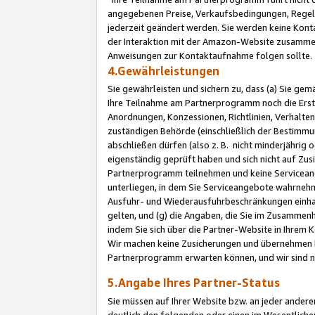
angegebenen Preise, Verkaufsbedingungen, Regeln
jederzeit geändert werden. Sie werden keine Konta
der Interaktion mit der Amazon-Website zusamme
Anweisungen zur Kontaktaufnahme folgen sollte.
4.Gewährleistungen
Sie gewährleisten und sichern zu, dass (a) Sie g
Ihre Teilnahme am Partnerprogramm noch die Erst
Anordnungen, Konzessionen, Richtlinien, Verhalten
zuständigen Behörde (einschließlich der Bestimmu
abschließen dürfen (also z. B. nicht minderjährig
eigenständig geprüft haben und sich nicht auf Zusi
Partnerprogramm teilnehmen und keine Servicean
unterliegen, in dem Sie Serviceangebote wahrneh
Ausfuhr- und Wiederausfuhrbeschränkungen einhal
gelten, und (g) die Angaben, die Sie im Zusammen
indem Sie sich über die Partner-Website in Ihrem
Wir machen keine Zusicherungen und übernehmen 
Partnerprogramm erwarten können, und wir sind n
5.Angabe Ihres Partner-Status
Sie müssen auf Ihrer Website bzw. an jeder ander
deutlich den folgenden oder einen im Wesentlichen