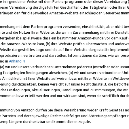
e in irgendeiner Weise mit dem Partnerprogramm oder dieser Vereinbarung (ei
ieser Vereinbarung durchgeführten Geschäften oder Tätigkeiten oder Ihrer 
liegen den für die jeweilige Amazon-Website einschlägigen Steuerbestim
mmenhang mit dem Partnerprogramm versenden, einschließlich, aber nicht be
site und die Nutzer Ihrer Website, die wir im Zusammenhang mit Ihrer Darst
itergeben (beispielsweise dass ein bestimmter Amazon-Kunde vor dem Kauf
uf die Amazon-Website kam, (b) Ihre Website prüfen, überwachen und anderwei
r Website dargestelltes Logo und die auf Ihrer Website dargestellte Impleme
reproduzieren, verbreiten und darstellen. Informationen darüber, wie wir per
ng in
Anhang 4
.
 (a) wir und unsere verbundenen Unternehmen jederzeit (mittelbar oder unmit
ng festgelegten Bedingungen abweichen, (b) wir und unsere verbundenen Unte
 Ähnlichkeit mit Ihrer Website aufweisen bzw. mit Ihrer Website im Wettbewer
barung durchzusetzen, keinen Verzicht auf unser Recht darstellt, die betrof
liche Festlegungen, Aktualisierungen, Handlungen und Zustimmungen, die wi
enommen bzw. erteilt werden und nur wirksam sind, wenn sie schriftlich dur
stimmung von Amazon dürfen Sie diese Vereinbarung weder Kraft Gesetzes no
die Parteien und deren jeweilige Rechtsnachfolger und Abtretungsempfänger 
ngsempfängern durchsetzbar und kommt diesen zugute.