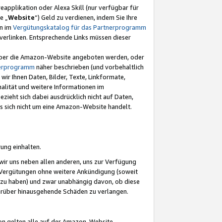
eapplikation oder Alexa Skill (nur verfügbar für
e „
Website
“) Geld zu verdienen, indem Sie Ihre
en im
Vergütungskatalog für das Partnerprogramm
t) verlinken. Entsprechende Links müssen dieser
e über die Amazon-Website angeboten werden, oder
nerprogramm
näher beschrieben (und vorbehaltlich
ir Ihnen Daten, Bilder, Texte, Linkformate,
alität und weitere Informationen im
zieht sich dabei ausdrücklich nicht auf Daten,
es sich nicht um eine Amazon-Website handelt.
rung einhalten.
ir uns neben allen anderen, uns zur Verfügung
n Vergütungen ohne weitere Ankündigung (soweit
 zu haben) und zwar unabhängig davon, ob diese
darüber hinausgehende Schäden zu verlangen.
on gelten alle auf der Amazon-Website