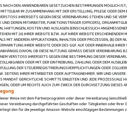
 NACH DEN ANWENDBAREN GESETZLICHEN BESTIMMUNGEN MÖGLICH IST, S
MITTELBAR IM ZUSAMMENHANG MIT DER ERSTELLUNG, PFLEGE ODER DEM BE
ERSTOSS IHRERSEITS GEGEN DIESE VEREINBARUNG STEHEN UND SIE VERP
UND DEREN MITARBEITER, FUNKTIONSTRÄGER (OFFICERS), ORGANMITGLI
N, HAFTUNGEN, KOSTEN UND AUSLAGEN (EINSCHLIESSLICH ANGEMESSENE
HEN MIT (A) IHRER WEBSITE BZW. AUF IHRER WEBSITE ERSCHEINENDEM M
LS MIT ANDEREN APPLIKATIONEN, INHALTEN ODER PROZESSEN, (B) DER 
RMARKTUNG IHRER WEBSITE ODER DES GGF. AUF ODER INNERHALB IHRER W
ABHÄNGIG DAVON, OB DIESE NUTZUNG GEMÄSS DIESER VEREINBARUNG B
EINEM VERSTOSS IHRERSEITS GEGEN EINE BESTIMMUNG DIESER VEREINBARU
D ZOLLABGABEN ODER MIT DER EINTREIBUNG, ZAHLUNG ODER DEM AUSBLEI
FÜLLUNG DER STEUERREGISTRIERUNGSVERPFLICHTUNGEN ODER ZOLLVERPF
W. SEITENS IHRER MITARBEITER ODER AUFTRAGNEHMER. WIR UND UNSERE
ES MANDAT GERICHTLICHE SCHRITTE EINLEITEN UND JEDE PROZESSUALE 
GEN, ODER UM RECHTE AUCH ZUM ZWECK DER DURCHSETZUNG DIESES AR
ilegung
endeiner Weise mit dem Partnerprogramm oder dieser Vereinbarung (einschließl
ieser Vereinbarung durchgeführten Geschäften oder Tätigkeiten oder Ihrer 
iegt den für die jeweilige Amazon-Website einschlägigen Bestimmungen z