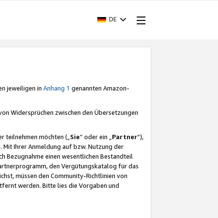
DE
en jeweiligen in
Anhang 1
genannten Amazon-
e von Widersprüchen zwischen den Übersetzungen
er teilnehmen möchten („
Sie
“ oder ein „
Partner
“),
. Mit Ihrer Anmeldung auf bzw. Nutzung der
durch Bezugnahme einen wesentlichen Bestandteil
 Partnerprogramm, den Vergütungskatalog für das
ichst, müssen den Community-Richtlinien von
fernt werden. Bitte lies die Vorgaben und