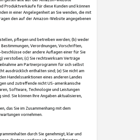
und Produktverkäufe für diese Kunden und können
nden in einer Angelegenheit an Sie wenden, die mit
e-Fragen den auf der Amazon-Website angegebenen
stellen, pflegen und betreiben werden; (b) weder
e Bestimmungen, Verordnungen, Vorschriften,
-beschlüsse oder andere Auflagen einer für Sie
 verstoßen; (c) Sie rechtswirksam Verträge
r Teilnahme am Partnerprogramm für sich selbst
t ausdrücklich enthalten sind; (e) Sie nicht am
den Handelssanktionen eines anderen Landes
gen und zutreffende nicht US-amerikanische
ren, Software, Technologie und Leistungen
sind. Sie können Ihre Angaben aktualisieren,
men, das Sie im Zusammenhang mit dem
 Erwartungen vornehmen.
ogramminhalten durch Sie genehmigt, klar und
zon-Partner verdiene ich an qualifizierten