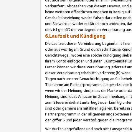
Verkäufen“. Abgesehen von diesem Hinweis, und a
keine weiteren öffentlichen Angaben in Bezug au
Geschäftsbeziehung weder falsch darstellen noch a
und Sie werden weder erklären noch andeuten, dass
dies ist gemäß der vorliegenden Vereinbarung ausd
6.Laufzeit und Kündigung
Die Laufzeit dieser Vereinbarung beginnt mit Ihre
oder aus wichtigem Grund durch schriftliche Kündi
Gerichtswegs), wobei eine solche Kündigung siebe
Ihrem Konto einloggen und unter „Kontoeinstellu
Ferner können wir diese Vereinbarung jederzeit aus
dieser Vereinbarung erheblich verletzen; (b) wenn
Tagen nach unserer Benachrichtigung an Sie behe
Teilnahme am Partnerprogramm ausgesetzt sein kö
wenn wir der Meinung sind, dass die Marke oder 
Meinung sind, dass Amazon im Zusammenhang mit d
zum Steuereinbehalt unterliegt oder künftig unter
sind oder gemeinsam mit Ihnen agieren, bereits in
Partnerprogramm in der allgemein angebotenen Fo
der Ziffer 5 und jeder Verstoß gegen die Programm
Wir dürfen angefallene und noch nicht ausgezahlt