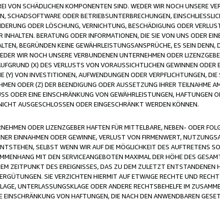
FREI VON SCHÄDLICHEN KOMPONENTEN SIND. WEDER WIR NOCH UNSERE 
VIREN, SCHADSOFTWARE ODER BETRIEBSUNTERBRECHUNGEN, EINSCHLIESSL
ÄNDERUNG ODER LÖSCHUNG, VERNICHTUNG, BESCHÄDIGUNG ODER VERLUST 
INHALTEN. BERATUNG ODER INFORMATIONEN, DIE SIE VON UNS ODER EIN
LTEN, BEGRÜNDEN KEINE GEWÄHRLEISTUNGSANSPRÜCHE, ES SEIN DENN, DI
WEDER WIR NOCH UNSERE VERBUNDENEN UNTERNEHMEN ODER LIZENZGEBE
FGRUND (X) DES VERLUSTS VON VORAUSSICHTLICHEN GEWINNEN ODER 
 (Y) VON INVESTITIONEN, AUFWENDUNGEN ODER VERPFLICHTUNGEN, DIE 
EN ODER (Z) DER BEENDIGUNG ODER AUSSETZUNG IHRER TEILNAHME A
LUSS ODER EINE EINSCHRÄNKUNG VON GEWÄHRLEISTUNGEN, HAFTUNGEN O
NICHT AUSGESCHLOSSEN ODER EINGESCHRÄNKT WERDEN KÖNNEN.
EHMEN ODER LIZENZGEBER HAFTEN FÜR MITTELBARE, NEBEN- ODER FOL
R EINNAHMEN ODER GEWINNE, VERLUST VON FIRMENWERT, NUTZUNGSAU
TSTEHEN, SELBST WENN WIR AUF DIE MÖGLICHKEIT DES AUFTRETENS S
MENHANG MIT DEN SERVICEANGEBOTEN MAXIMAL DER HÖHE DES GESAMT
M ZEITPUNKT DES EREIGNISSES, DAS ZU DEM ZULETZT ENTSTANDENEN 
ERGÜTUNGEN. SIE VERZICHTEN HIERMIT AUF ETWAIGE RECHTE UND RECHT
KLAGE, UNTERLASSUNGSKLAGE ODER ANDERE RECHTSBEHELFE IM ZUSAMME
NE EINSCHRÄNKUNG VON HAFTUNGEN, DIE NACH DEN ANWENDBAREN GESE