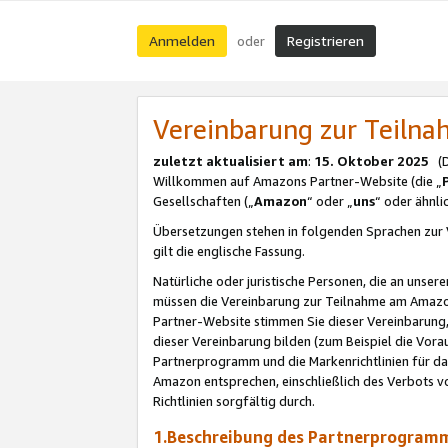
Anmelden
Registrieren
oder
Vereinbarung zur Teil
zuletzt aktualisiert am
:
15. Oktober 2025
(De
Willkommen auf Amazons Partner-Website (die „
Gesellschaften („
Amazon
“ oder „
uns
“ oder ähnl
Übersetzungen stehen in folgenden Sprachen zur 
gilt die englische Fassung.
Natürliche oder juristische Personen, die an uns
müssen die Vereinbarung zur Teilnahme am Amaz
Partner-Website stimmen Sie dieser Vereinbarung,
dieser Vereinbarung bilden (zum Beispiel die Vo
Partnerprogramm und die Markenrichtlinien für da
Amazon entsprechen, einschließlich des Verbots vo
Richtlinien sorgfältig durch.
1.Beschreibung des Partnerprogra