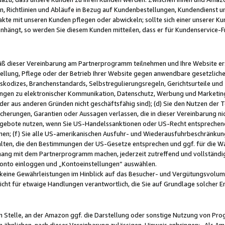
, Richtlinien und Abläufe in Bezug auf Kundenbestellungen, Kundendienst 
kte mit unseren Kunden pflegen oder abwickeln; sollte sich einer unserer Ku
nhängt, so werden Sie diesem Kunden mitteilen, dass er für Kundenservic
emäß dieser Vereinbarung am Partnerprogramm teilnehmen und Ihre Website er
ellung, Pflege oder der Betrieb Ihrer Website gegen anwendbare gesetzlich
skodizes, Branchenstandards, Selbstregulierungsregeln, Gerichtsurteile und 
ngen zu elektronischer Kommunikation, Datenschutz, Werbung und Marketing)
 oder aus anderen Gründen nicht geschäftsfähig sind); (d) Sie den Nutzen de
cherungen, Garantien oder Aussagen verlassen, die in dieser Vereinbarung nich
gebote nutzen, wenn Sie US-Handelssanktionen oder US-Recht entsprechen
men; (f) Sie alle US-amerikanischen Ausfuhr- und Wiederausfuhrbeschränkun
ten, die den Bestimmungen der US-Gesetze entsprechen und ggf. für die Wa
hang mit dem Partnerprogramm machen, jederzeit zutreffend und vollständig 
 Konto einloggen und „Kontoeinstellungen“ auswählen.
keine Gewährleistungen im Hinblick auf das Besucher- und Vergütungsvolu
icht für etwaige Handlungen verantwortlich, die Sie auf Grundlage solcher
en Stelle, an der Amazon ggf. die Darstellung oder sonstige Nutzung von Pr
 ähnlichen, nach dieser Vereinbarung zulässigen, Hinweis anbringen: „Als Ama