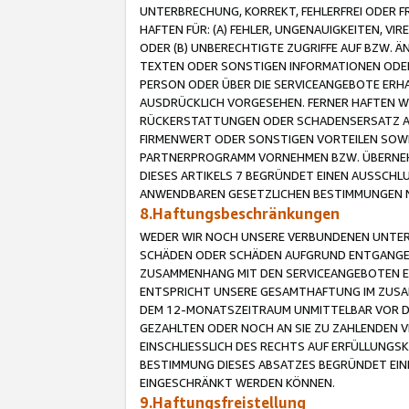
UNTERBRECHUNG, KORREKT, FEHLERFREI ODER 
HAFTEN FÜR: (A) FEHLER, UNGENAUIGKEITEN, 
ODER (B) UNBERECHTIGTE ZUGRIFFE AUF BZW. 
TEXTEN ODER SONSTIGEN INFORMATIONEN ODER 
PERSON ODER ÜBER DIE SERVICEANGEBOTE ERHA
AUSDRÜCKLICH VORGESEHEN. FERNER HAFTEN 
RÜCKERSTATTUNGEN ODER SCHADENSERSATZ AU
FIRMENWERT ODER SONSTIGEN VORTEILEN SOWIE
PARTNERPROGRAMM VORNEHMEN BZW. ÜBERNEHM
DIESES ARTIKELS 7 BEGRÜNDET EINEN AUSSCH
ANWENDBAREN GESETZLICHEN BESTIMMUNGEN 
8.Haftungsbeschränkungen
WEDER WIR NOCH UNSERE VERBUNDENEN UNTERN
SCHÄDEN ODER SCHÄDEN AUFGRUND ENTGANGENE
ZUSAMMENHANG MIT DEN SERVICEANGEBOTEN EN
ENTSPRICHT UNSERE GESAMTHAFTUNG IM ZUSAM
DEM 12-MONATSZEITRAUM UNMITTELBAR VOR DE
GEZAHLTEN ODER NOCH AN SIE ZU ZAHLENDEN V
EINSCHLIESSLICH DES RECHTS AUF ERFÜLLUNGS
BESTIMMUNG DIESES ABSATZES BEGRÜNDET EI
EINGESCHRÄNKT WERDEN KÖNNEN.
9.Haftungsfreistellung