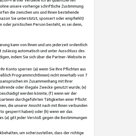
ohne unsere vorherige schriftliche Zustimmung
ürfen die zwischen uns und Ihnen bestehende
mazon Sie unterstützt, sponsert oder empfiehlt)
oder juristischen Person besteht, es sei denn,
arung kann von Ihnen und uns jederzeit ordentlich
t zulässig automatisch und unter Ausschluss des
gen, indem Sie sich über die Partner-Website in
hr Konto sperren: (a) wenn Sie Ihre Pflichten aus
eßlich Programmrichtlinien) nicht innerhalb von 7
ngsansprüchen im Zusammenhang mit Ihrer
ührende oder illegale Zwecke genutzt wurde; (e)
eschädigt werden könnte; (f) wenn wir der
rteien durchgeführten Tätigkeiten einer Pflicht
nen, die unserer Ansicht nach mit Ihnen verbunden
nto gesperrt haben) oder (h) wenn wir das
 (a) gilt jeder Verstoß gegen die Bestimmungen
ehalten, um sicherzustellen, dass der richtige