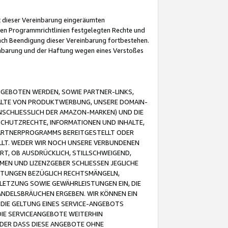
it dieser Vereinbarung eingeräumten
 den Programmrichtlinien festgelegten Rechte und
 nach Beendigung dieser Vereinbarung fortbestehen.
einbarung und der Haftung wegen eines Verstoßes
GEBOTEN WERDEN, SOWIE PARTNER-LINKS,
ALTE VON PRODUKTWERBUNG, UNSERE DOMAIN-
SCHLIESSLICH DER AMAZON-MARKEN) UND DIE
SCHUTZRECHTE, INFORMATIONEN UND INHALTE,
PARTNERPROGRAMMS BEREITGESTELLT ODER
ELLT. WEDER WIR NOCH UNSERE VERBUNDENEN
T, OB AUSDRÜCKLICH, STILLSCHWEIGEND,
MEN UND LIZENZGEBER SCHLIESSEN JEGLICHE
ISTUNGEN BEZÜGLICH RECHTSMÄNGELN,
LETZUNG SOWIE GEWÄHRLEISTUNGEN EIN, DIE
ANDELSBRÄUCHEN ERGEBEN. WIR KÖNNEN EIN
 DIE GELTUNG EINES SERVICE-ANGEBOTS
IE SERVICEANGEBOTE WEITERHIN
ODER DASS DIESE ANGEBOTE OHNE