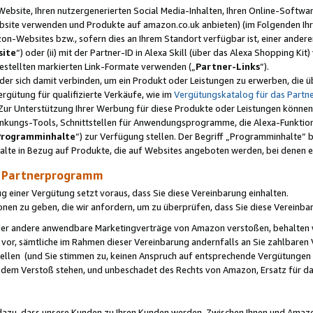
ebsite, Ihren nutzergenerierten Social Media-Inhalten, Ihren Online-Softwar
ebsite verwenden und Produkte auf amazon.co.uk anbieten) (im Folgenden Ihr
-Websites bzw., sofern dies an Ihrem Standort verfügbar ist, einer ander
ite
“) oder (ii) mit der Partner-ID in Alexa Skill (über das Alexa Shopping Ki
estellten markierten Link-Formate verwenden („
Partner-Links
“).
oder sich damit verbinden, um ein Produkt oder Leistungen zu erwerben, di
gütung für qualifizierte Verkäufe, wie im
Vergütungskatalog für das Part
Zur Unterstützung Ihrer Werbung für diese Produkte oder Leistungen können w
linkungs-Tools, Schnittstellen für Anwendungsprogramme, die Alexa-Funktion
Programminhalte
“) zur Verfügung stellen. Der Begriff „Programminhalte“ be
halte in Bezug auf Produkte, die auf Websites angeboten werden, bei denen 
as Partnerprogramm
einer Vergütung setzt voraus, dass Sie diese Vereinbarung einhalten.
ionen zu geben, die wir anfordern, um zu überprüfen, dass Sie diese Vereinba
oder andere anwendbare Marketingverträge von Amazon verstoßen, behalten w
 vor, sämtliche im Rahmen dieser Vereinbarung andernfalls an Sie zahlbare
tellen (und Sie stimmen zu, keinen Anspruch auf entsprechende Vergütungen
 dem Verstoß stehen, und unbeschadet des Rechts von Amazon, Ersatz für 
azu, dass unsere Kunden zu Ihren Kunden werden. Zwischen Ihnen und Amaz