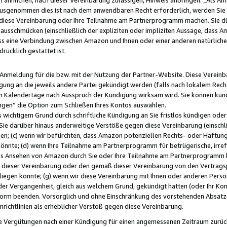
usgenommen dies ist nach dem anwendbaren Recht erforderlich, werden Sie 
f diese Vereinbarung oder Ihre Teilnahme am Partnerprogramm machen. Sie d
usschmücken (einschließlich der expliziten oder impliziten Aussage, dass A
 eine Verbindung zwischen Amazon und Ihnen oder einer anderen natürlichen 
rücklich gestattet ist.
r Anmeldung für die bzw. mit der Nutzung der Partner-Website. Diese Vereinb
gung an die jeweils andere Partei gekündigt werden (falls nach lokalem Rech
n Kalendertage nach Ausspruch der Kündigung wirksam wird. Sie können kündi
ngen“ die Option zum Schließen Ihres Kontos auswählen.
 wichtigem Grund durch schriftliche Kündigung an Sie fristlos kündigen oder I
 Sie darüber hinaus anderweitige Verstöße gegen diese Vereinbarung (einschli
ben; (c) wenn wir befürchten, dass Amazon potenziellen Rechts- oder Haftu
nnte; (d) wenn Ihre Teilnahme am Partnerprogramm für betrügerische, irref
das Ansehen von Amazon durch Sie oder Ihre Teilnahme am Partnerprogramm b
ieser Vereinbarung oder den gemäß dieser Vereinbarung von den Vertragspa
liegen könnte; (g) wenn wir diese Vereinbarung mit Ihnen oder anderen Perso
 der Vergangenheit, gleich aus welchem Grund, gekündigt hatten (oder Ihr Ko
rm beenden. Vorsorglich und ohne Einschränkung des vorstehenden Absatzes
richtlinien als erheblicher Verstoß gegen diese Vereinbarung.
e Vergütungen nach einer Kündigung für einen angemessenen Zeitraum zurückb