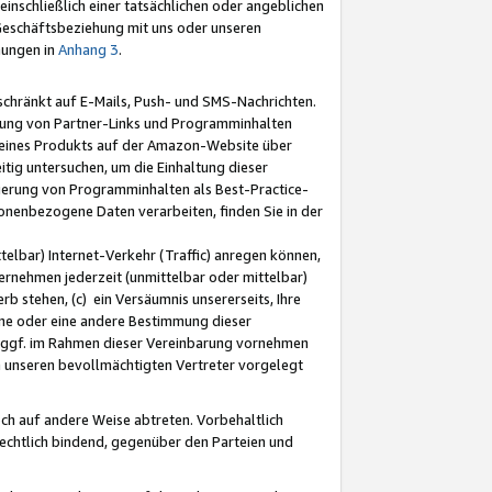
nschließlich einer tatsächlichen oder angeblichen
Geschäftsbeziehung mit uns oder unseren
mungen in
Anhang 3
.
schränkt auf E-Mails, Push- und SMS-Nachrichten.
ellung von Partner-Links und Programminhalten
 eines Produkts auf der Amazon-Website über
tig untersuchen, um die Einhaltung dieser
ntierung von Programminhalten als Best-Practice-
sonenbezogene Daten verarbeiten, finden Sie in der
telbar) Internet-Verkehr (Traffic) anregen können,
rnehmen jederzeit (unmittelbar oder mittelbar)
b stehen, (c) ein Versäumnis unsererseits, Ihre
fene oder eine andere Bestimmung dieser
r ggf. im Rahmen dieser Vereinbarung vornehmen
ch unseren bevollmächtigten Vertreter vorgelegt
ch auf andere Weise abtreten. Vorbehaltlich
rechtlich bindend, gegenüber den Parteien und