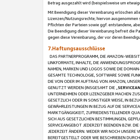
Betrag ausgezahlt wird (beispielsweise um etwai
Mit Beendigung dieser Vereinbarung erlöschen alle
Lizenzen/Nutzungsrechte; hiervon ausgenommen sind
Pflichten der Parteien sowie ggf. entstandene, ab
Die Beendigung dieser Vereinbarung befreit die P
gegen diese Vereinbarung, der vor deren Beendi
7.Haftungsausschlüsse
DAS PARTNERPROGRAMM, DIE AMAZON-WEBSITE,
LINKFORMATE, INHALTE, DIE ANWENDUNGSPRO
NAMEN, MARKEN UND LOGOS SOWIE DIE DOMAIN
GESAMTE TECHNOLOGIE, SOFTWARE SOWIE FUNKT
DIE VON ODER IM AUFTRAG VON AMAZON, UNS
GENUTZT WERDEN (INSGESAMT DIE „
SERVICEA
UNTERNEHMEN ODER LIZENZGEBER MACHEN ZUSI
GESETZLICH ODER IN SONSTIGER WEISE, IN BE
GEWÄHRLEISTUNGEN IN BEZUG AUF DIE SERVICE
MARKTGÄNGIGKEIT, ZUFRIEDENSTELLENDER QUA
SICH AUS GESETZLICHEN BESTIMMUNGEN, GEPFL
SERVICEANGEBOT JEDERZEIT BEENDEN BZW. DIE
JEDERZEIT ÄNDERN. WEDER WIR NOCH UNSERE 
BEREITGESTELLT ODER WIE BESCHRIEBEN DURC