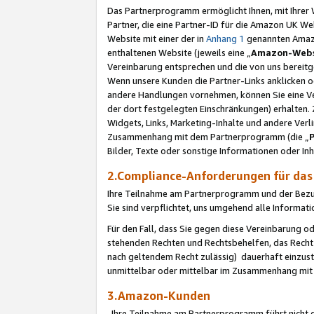
Das Partnerprogramm ermöglicht Ihnen, mit Ihrer W
Partner, die eine Partner-ID für die Amazon UK W
Website mit einer der in
Anhang 1
genannten Amazon
enthaltenen Website (jeweils eine „
Amazon-Webs
Vereinbarung entsprechen und die von uns bereitg
Wenn unsere Kunden die Partner-Links anklicken 
andere Handlungen vornehmen, können Sie eine Ver
der dort festgelegten Einschränkungen) erhalten. 
Widgets, Links, Marketing-Inhalte und andere Ver
Zusammenhang mit dem Partnerprogramm (die „
Bilder, Texte oder sonstige Informationen oder In
2.Compliance-Anforderungen für d
Ihre Teilnahme am Partnerprogramm und der Bezug 
Sie sind verpflichtet, uns umgehend alle Informat
Für den Fall, dass Sie gegen diese Vereinbarung 
stehenden Rechten und Rechtsbehelfen, das Recht
nach geltendem Recht zulässig) dauerhaft einzus
unmittelbar oder mittelbar im Zusammenhang mit
3.Amazon-Kunden
Ihre Teilnahme am Partnerprogramm führt nicht d