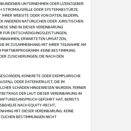
VERBUNDENEN UNTERNEHMEN ODER LIZENZGEBER
ICH STROMAUSFÄLLE ODER SYSTEMABSTÜRZE;
IHRER WEBSITE ODER VON DATEN, BILDERN,
ER ANDEREN NATÜRLICHEN ODER JURISTISCHEN
ESE SIND IN DIESER VEREINBARUNG
R FÜR ENTSCHÄDIGUNGSLEISTUNGEN,
EINNAHMEN, ERWARTETEN UMSÄTZEN,
SIE IM ZUSAMMENHANG MIT IHRER TEILNAHME AM
M PARTNERPROGRAMM. KEINE BESTIMMUNG
DER ZUSICHERUNGEN, DIE NACH DEN
GESCHÄDEN, KONKRETE ODER EXEMPLARISCHE
SFALL ODER DATENVERLUST, DIE IM
OLCHER SCHÄDEN HINGEWIESEN WURDEN. FERNER
BETRAGS DER LAUT DIESER VEREINBARUNG IN
HAFTUNGSANSPRUCH GEFÜHRT HAT, BEREITS
SBEHELFE NACH EQUITY-RECHT,
NHANG MIT DIESER VEREINBARUNG. KEINE
TZLICHEN BESTIMMUNGEN NICHT