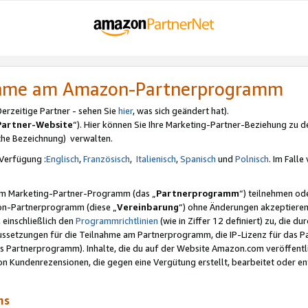
nahme am Amazon-Partnerprogramm
rzeitige Partner - sehen Sie
hier
, was sich geändert hat).
Partner-Website
“). Hier können Sie Ihre Marketing-Partner-Beziehung zu d
iche Bezeichnung) verwalten.
Verfügung :
Englisch
,
Französisch
,
Italienisch
,
Spanisch
und
Polnisch
. Im Fall
erem Marketing-Partner-Programm (das „
Partnerprogramm
“) teilnehmen od
on-Partnerprogramm (diese „
Vereinbarung
“) ohne Änderungen akzeptieren
 einschließlich den
Programmrichtlinien
(wie in Ziffer 12 definiert) zu, die 
raussetzungen für die Teilnahme am Partnerprogramm, die IP-Lizenz für das
s Partnerprogramm). Inhalte, die du auf der Website Amazon.com veröffentl
n Kundenrezensionen, die gegen eine Vergütung erstellt, bearbeitet oder ent
mms