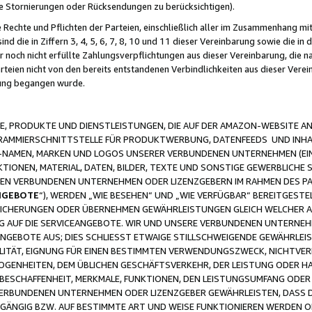
ge Stornierungen oder Rücksendungen zu berücksichtigen).
 Rechte und Pflichten der Parteien, einschließlich aller im Zusammenhang m
 die in Ziffern 3, 4, 5, 6, 7, 8, 10 und 11 dieser Vereinbarung sowie die in
er noch nicht erfüllte Zahlungsverpflichtungen aus dieser Vereinbarung, die
arteien nicht von den bereits entstandenen Verbindlichkeiten aus dieser Ver
gung begangen wurde.
 PRODUKTE UND DIENSTLEISTUNGEN, DIE AUF DER AMAZON-WEBSITE AN
GRAMMIERSCHNITTSTELLE FÜR PRODUKTWERBUNG, DATENFEEDS UND INH
-NAMEN, MARKEN UND LOGOS UNSERER VERBUNDENEN UNTERNEHMEN (EIN
IONEN, MATERIAL, DATEN, BILDER, TEXTE UND SONSTIGE GEWERBLICHE 
EREN VERBUNDENEN UNTERNEHMEN ODER LIZENZGEBERN IM RAHMEN DES 
NGEBOTE
“), WERDEN „WIE BESEHEN“ UND „WIE VERFÜGBAR“ BEREITGEST
CHERUNGEN ODER ÜBERNEHMEN GEWÄHRLEISTUNGEN GLEICH WELCHER AR
ZUG AUF DIE SERVICEANGEBOTE. WIR UND UNSERE VERBUNDENEN UNTERNEH
ANGEBOTE AUS; DIES SCHLIESST ETWAIGE STILLSCHWEIGENDE GEWÄHRLE
LITÄT, EIGNUNG FÜR EINEN BESTIMMTEN VERWENDUNGSZWECK, NICHTVER
OGENHEITEN, DEM ÜBLICHEN GESCHÄFTSVERKEHR, DER LEISTUNG ODER H
 BESCHAFFENHEIT, MERKMALE, FUNKTIONEN, DEN LEISTUNGSUMFANG ODER
VERBUNDENEN UNTERNEHMEN ODER LIZENZGEBER GEWÄHRLEISTEN, DASS D
HGÄNGIG BZW. AUF BESTIMMTE ART UND WEISE FUNKTIONIEREN WERDEN 