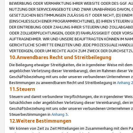
BEWERBUNG ODER VERMARKTUNG IHRER WEBSITE ODER DES GGF. AUF 
NUTZUNG DER SERVICEANGEBOTE UND ZWAR UNABHÄNGIG DAVON, O
GESETZLICHEN BESTIMMUNGEN ZULÄSSIG IST ODER NICHT, (D) EINE
(EINSCHLIESSLICH EINER PROGRAMMRICHTLINIE), (E) IHREN STEUER
DER EINTREIBUNG ODER ZAHLUNG IHRER STEUERN UND ZOLLABGAB
ODER ZOLLVERPFLICHTUNGEN, ODER (F) FAHRLÄSSIGKEIT ODER VORS
AUFTRAGNEHMER. WIR UND UNSERE BEAUFTRAGTEN KÖNNEN IM NAME
GERICHTLICHE SCHRITTE EINLEITEN UND JEDE PROZESSUALE HAND
VERTEIDIGEN, ODER UM RECHTE AUCH ZUM ZWECK DER DURCHSETZU
10.Anwendbares Recht und Streitbeilegung
Die Beilegung etwaiger Streitigkeiten, die in irgendeiner Weise mit de
angeblichen Verletzung dieser Vereinbarung), den im Rahmen dieser Ve
Geschäftsbeziehung mit uns oder unseren verbundenen Unternehmen zu
Bestimmungen zu anwendbarem Recht und Streitbeilegung in
Anhang 
11.Steuern
Steuern und damit verbundene Verpflichtungen, die in irgendeiner Wei
tatsächlichen oder angeblichen Verletzung dieser Vereinbarung), den 
Geschäftsbeziehung mit uns oder unseren verbundenen Unternehmen z
Steuerbestimmungen in
Anhang 3
.
12.Weitere Bestimmungen
Wir können von Zeit zu Zeit Mitteilungen im Zusammenhang mit dem Par