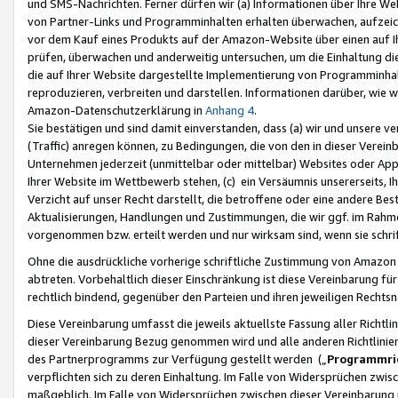
und SMS-Nachrichten. Ferner dürfen wir (a) Informationen über Ihre We
von Partner-Links und Programminhalten erhalten überwachen, aufzei
vor dem Kauf eines Produkts auf der Amazon-Website über einen auf Ih
prüfen, überwachen und anderweitig untersuchen, um die Einhaltung dies
die auf Ihrer Website dargestellte Implementierung von Programminhalt
reproduzieren, verbreiten und darstellen. Informationen darüber, wie w
Amazon-Datenschutzerklärung in
Anhang 4
.
Sie bestätigen und sind damit einverstanden, dass (a) wir und unsere 
(Traffic) anregen können, zu Bedingungen, die von den in dieser Vere
Unternehmen jederzeit (unmittelbar oder mittelbar) Websites oder Appl
Ihrer Website im Wettbewerb stehen, (c) ein Versäumnis unsererseits, I
Verzicht auf unser Recht darstellt, die betroffene oder eine andere B
Aktualisierungen, Handlungen und Zustimmungen, die wir ggf. im Rahme
vorgenommen bzw. erteilt werden und nur wirksam sind, wenn sie schri
Ohne die ausdrückliche vorherige schriftliche Zustimmung von Amazon
abtreten. Vorbehaltlich dieser Einschränkung ist diese Vereinbarung f
rechtlich bindend, gegenüber den Parteien und ihren jeweiligen Rech
Diese Vereinbarung umfasst die jeweils aktuellste Fassung aller Richtli
dieser Vereinbarung Bezug genommen wird und alle anderen Richtlinie
des Partnerprogramms zur Verfügung gestellt werden („
Programmric
verpflichten sich zu deren Einhaltung. Im Falle von Widersprüchen zwi
maßgeblich. Im Falle von Widersprüchen zwischen dieser Vereinbarun