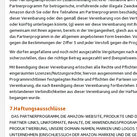
Partnerprogramm für betrügerische, irreführende oder illegale Zwecke
Amazon durch Sie oder Ihre Teilnahme am Partnerprogramm beschädig
dieser Vereinbarung oder den gemäß dieser Vereinbarung von den Vertr
oder künftig unterliegen könnte; (g) wenn wir diese Vereinbarung mit I
gemeinsam mit Ihnen agieren, bereits in der Vergangenheit, gleich aus
das Partnerprogramm in der allgemein angebotenen Form beenden. Vors
gegen die Bestimmungen der Ziffer 5 und jeder Verstoß gegen die Prog
Wir dürfen angefallene und noch nicht ausgezahlte Vergütungen nach 
sicherzustellen, dass der richtige Betrag ausgezahlt wird (beispielsw
Mit Beendigung dieser Vereinbarung erlöschen alle Rechte und Pflichte
eingeräumten Lizenzen/Nutzungsrechte; hiervon ausgenommen sind die in 
Programmrichtlinien festgelegten Rechte und Pflichten der Parteien sow
Vereinbarung, die nach Beendigung dieser Vereinbarung fortbestehen. D
entstandenen Verbindlichkeiten aus dieser Vereinbarung und der Haft
begangen wurde.
7.Haftungsausschlüsse
DAS PARTNERPROGRAMM, DIE AMAZON-WEBSITE, PRODUKTE UND DI
PARTNER-LINKS, LINKFORMATE, INHALTE, DIE ANWENDUNGSPROGR
PRODUKTWERBUNG, UNSERE DOMAIN-NAMEN, MARKEN UND LOGOS S
UNTERNEHMEN (EINSCHLIESSLICH DER AMAZON-MARKEN) UND DIE GE