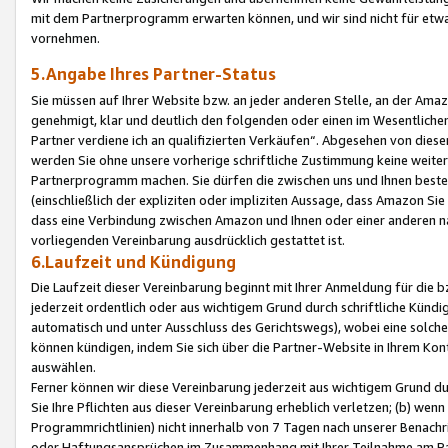
mit dem Partnerprogramm erwarten können, und wir sind nicht für etwa
vornehmen.
5.Angabe Ihres Partner-Status
Sie müssen auf Ihrer Website bzw. an jeder anderen Stelle, an der Am
genehmigt, klar und deutlich den folgenden oder einen im Wesentlichen
Partner verdiene ich an qualifizierten Verkäufen“. Abgesehen von die
werden Sie ohne unsere vorherige schriftliche Zustimmung keine weite
Partnerprogramm machen. Sie dürfen die zwischen uns und Ihnen best
(einschließlich der expliziten oder impliziten Aussage, dass Amazon Si
dass eine Verbindung zwischen Amazon und Ihnen oder einer anderen natü
vorliegenden Vereinbarung ausdrücklich gestattet ist.
6.Laufzeit und Kündigung
Die Laufzeit dieser Vereinbarung beginnt mit Ihrer Anmeldung für die 
jederzeit ordentlich oder aus wichtigem Grund durch schriftliche Kündi
automatisch und unter Ausschluss des Gerichtswegs), wobei eine solch
können kündigen, indem Sie sich über die Partner-Website in Ihrem Ko
auswählen.
Ferner können wir diese Vereinbarung jederzeit aus wichtigem Grund dur
Sie Ihre Pflichten aus dieser Vereinbarung erheblich verletzen; (b) wen
Programmrichtlinien) nicht innerhalb von 7 Tagen nach unserer Benachr
oder Haftungsansprüchen im Zusammenhang mit Ihrer Teilnahme am Pa