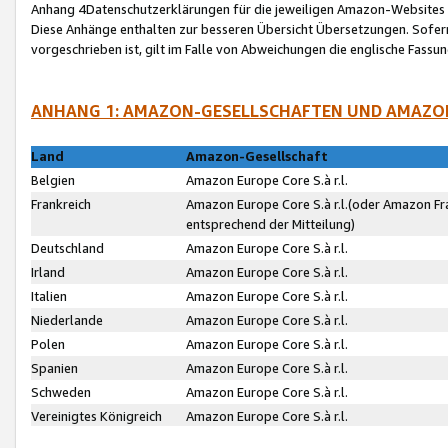
Anhang 4Datenschutzerklärungen für die jeweiligen Amazon-Websites
Diese Anhänge enthalten zur besseren Übersicht Übersetzungen. Sofe
vorgeschrieben ist, gilt im Falle von Abweichungen die englische Fass
ANHANG 1: AMAZON-GESELLSCHAFTEN UND AMAZO
Land
Amazon-Gesellschaft
Belgien
Amazon Europe Core S.à r.l.
Frankreich
Amazon Europe Core S.à r.l.(oder Amazon Fr
entsprechend der Mitteilung)
Deutschland
Amazon Europe Core S.à r.l.
Irland
Amazon Europe Core S.à r.l.
Italien
Amazon Europe Core S.à r.l.
Niederlande
Amazon Europe Core S.à r.l.
Polen
Amazon Europe Core S.à r.l.
Spanien
Amazon Europe Core S.à r.l.
Schweden
Amazon Europe Core S.à r.l.
Vereinigtes Königreich
Amazon Europe Core S.à r.l.