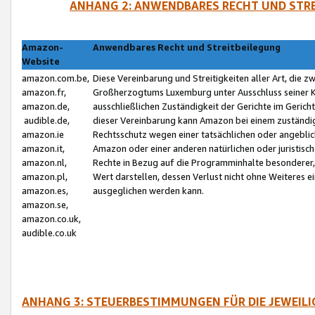
ANHANG 2: ANWENDBARES RECHT UND STRE
Amazon-
Anwendbares Recht und Streitbeilegung
Website
amazon.com.be,
Diese Vereinbarung und Streitigkeiten aller Art, die 
amazon.fr,
Großherzogtums Luxemburg unter Ausschluss seiner Kol
amazon.de,
ausschließlichen Zuständigkeit der Gerichte im Geri
audible.de,
dieser Vereinbarung kann Amazon bei einem zuständig
amazon.ie
Rechtsschutz wegen einer tatsächlichen oder angebli
amazon.it,
Amazon oder einer anderen natürlichen oder juristisc
amazon.nl,
Rechte in Bezug auf die Programminhalte besonderer,
amazon.pl,
Wert darstellen, dessen Verlust nicht ohne Weiteres e
amazon.es,
ausgeglichen werden kann.
amazon.se,
amazon.co.uk,
audible.co.uk
ANHANG 3: STEUERBESTIMMUNGEN FÜR DIE JEWEIL