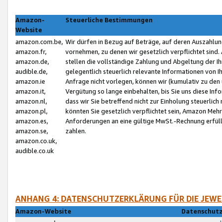
Amazon-
Steuerliche Bestimmungen
Website
amazon.com.be,
Wir dürfen in Bezug auf Beträge, auf deren Auszahlun
amazon.fr,
vornehmen, zu denen wir gesetzlich verpflichtet sind
amazon.de,
stellen die vollständige Zahlung und Abgeltung der 
audible.de,
gelegentlich steuerlich relevante Informationen von I
amazon.ie
Anfrage nicht vorlegen, können wir (kumulativ zu de
amazon.it,
Vergütung so lange einbehalten, bis Sie uns diese Inf
amazon.nl,
dass wir Sie betreffend nicht zur Einholung steuerlich 
amazon.pl,
könnten Sie gesetzlich verpflichtet sein, Amazon Meh
amazon.es,
Anforderungen an eine gültige MwSt.-Rechnung erfüllt
amazon.se,
zahlen.
amazon.co.uk,
audible.co.uk
ANHANG 4: DATENSCHUTZERKLÄRUNG FÜR DIE JEWE
Amazon-Website
Datenschutz