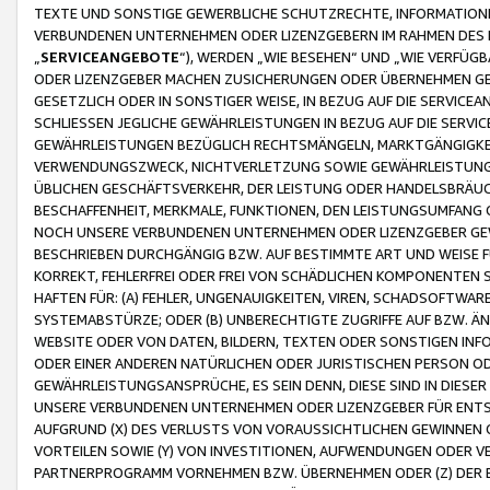
TEXTE UND SONSTIGE GEWERBLICHE SCHUTZRECHTE, INFORMATIONE
VERBUNDENEN UNTERNEHMEN ODER LIZENZGEBERN IM RAHMEN DES
„
SERVICEANGEBOTE
“), WERDEN „WIE BESEHEN“ UND „WIE VERFÜ
ODER LIZENZGEBER MACHEN ZUSICHERUNGEN ODER ÜBERNEHMEN GEW
GESETZLICH ODER IN SONSTIGER WEISE, IN BEZUG AUF DIE SERVI
SCHLIESSEN JEGLICHE GEWÄHRLEISTUNGEN IN BEZUG AUF DIE SERVI
GEWÄHRLEISTUNGEN BEZÜGLICH RECHTSMÄNGELN, MARKTGÄNGIGKEIT
VERWENDUNGSZWECK, NICHTVERLETZUNG SOWIE GEWÄHRLEISTUNGEN 
ÜBLICHEN GESCHÄFTSVERKEHR, DER LEISTUNG ODER HANDELSBRÄUCH
BESCHAFFENHEIT, MERKMALE, FUNKTIONEN, DEN LEISTUNGSUMFANG 
NOCH UNSERE VERBUNDENEN UNTERNEHMEN ODER LIZENZGEBER GEWÄ
BESCHRIEBEN DURCHGÄNGIG BZW. AUF BESTIMMTE ART UND WEISE
KORREKT, FEHLERFREI ODER FREI VON SCHÄDLICHEN KOMPONENTEN
HAFTEN FÜR: (A) FEHLER, UNGENAUIGKEITEN, VIREN, SCHADSOFTW
SYSTEMABSTÜRZE; ODER (B) UNBERECHTIGTE ZUGRIFFE AUF BZW. 
WEBSITE ODER VON DATEN, BILDERN, TEXTEN ODER SONSTIGEN INF
ODER EINER ANDEREN NATÜRLICHEN ODER JURISTISCHEN PERSON OD
GEWÄHRLEISTUNGSANSPRÜCHE, ES SEIN DENN, DIESE SIND IN DIES
UNSERE VERBUNDENEN UNTERNEHMEN ODER LIZENZGEBER FÜR EN
AUFGRUND (X) DES VERLUSTS VON VORAUSSICHTLICHEN GEWINNEN
VORTEILEN SOWIE (Y) VON INVESTITIONEN, AUFWENDUNGEN ODER VE
PARTNERPROGRAMM VORNEHMEN BZW. ÜBERNEHMEN ODER (Z) DER 