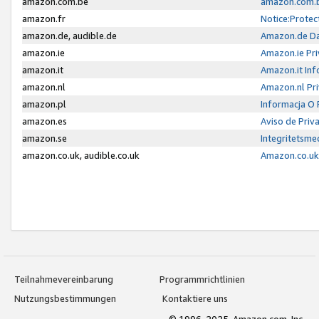
amazon.com.be
amazon.com.b
amazon.fr
Notice:Protec
amazon.de, audible.de
Amazon.de Da
amazon.ie
Amazon.ie Pri
amazon.it
Amazon.it Inf
amazon.nl
Amazon.nl Pri
amazon.pl
Informacja O
amazon.es
Aviso de Priv
amazon.se
Integritetsm
amazon.co.uk, audible.co.uk
Amazon.co.uk 
Teilnahmevereinbarung
Programmrichtlinien
Nutzungsbestimmungen
Kontaktiere uns