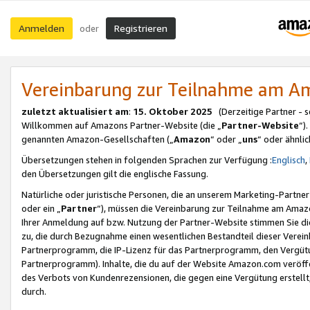
Anmelden
Registrieren
oder
Vereinbarung zur Teilnahme am 
zuletzt aktualisiert am
:
15. Oktober 2025
(Derzeitige Partner - 
Willkommen auf Amazons Partner-Website (die „
Partner-Website
“)
genannten Amazon-Gesellschaften („
Amazon
“ oder „
uns
“ oder ähnli
Übersetzungen stehen in folgenden Sprachen zur Verfügung :
Englisch
,
den Übersetzungen gilt die englische Fassung.
Natürliche oder juristische Personen, die an unserem Marketing-Partn
oder ein „
Partner
“), müssen die Vereinbarung zur Teilnahme am Ama
Ihrer Anmeldung auf bzw. Nutzung der Partner-Website stimmen Sie die
zu, die durch Bezugnahme einen wesentlichen Bestandteil dieser Verei
Partnerprogramm, die IP-Lizenz für das Partnerprogramm, den Vergütu
Partnerprogramm). Inhalte, die du auf der Website Amazon.com veröffe
des Verbots von Kundenrezensionen, die gegen eine Vergütung erstellt, 
durch.