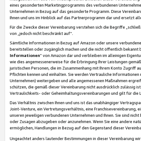
eines gesonderten Marketingprogramms des verbundenen Unternehmens
Unternehmen in Bezug auf das gesonderte Programm. Diese Vereinbarung
Ihnen und uns im Hinblick auf das Partnerprogramm dar und ersetzt al
Für die Zwecke dieser Vereinbarung verstehen sich die Begriffe „schließ
von „jedoch nicht beschränkt auf“.
Sämtliche Informationen in Bezug auf Amazon oder unsere verbunde
bereitstellen oder zugänglich machen und die nicht öffentlich bekannt bz
Informationen
“ von Amazon dar und verbleiben im alleinigen Eigent
wie dies angemessenerweise für die Erbringung Ihrer Leistungen gemäß d
juristischen Personen, die im Zusammenhang mit Ihrem Konto Zugriff au
Pflichten kennen und einhalten. Sie werden Vertrauliche Informationen 
Unternehmen) weitergeben und alle angemessenen Maßnahmen ergreifen
schützen, die gemäß dieser Vereinbarung nicht ausdrücklich zulässig is
Vertraulichkeits- oder Geheimhaltungsvereinbarungen und gilt für die
Das Verhältnis zwischen Ihnen und uns ist das unabhängiger Vertragspa
Joint-Venture, ein Vertretungsverhältnis, eine Franchisevereinbarung, 
unseren jeweiligen verbundenen Unternehmen und Ihnen. Sie sind ni
oder Zusagen abzugeben oder anzunehmen. Wenn Sie eine andere natürli
ermöglichen, Handlungen in Bezug auf den Gegenstand dieser Vereinbar
Ungeachtet anders lautender Bestimmungen in dieser Vereinbarung wird