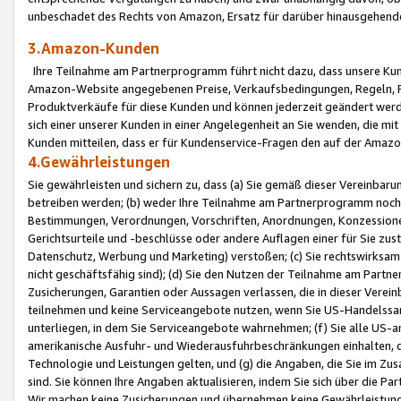
unbeschadet des Rechts von Amazon, Ersatz für darüber hinausgehen
3.Amazon-Kunden
Ihre Teilnahme am Partnerprogramm führt nicht dazu, dass unsere Kun
Amazon-Website angegebenen Preise, Verkaufsbedingungen, Regeln, Ri
Produktverkäufe für diese Kunden und können jederzeit geändert werde
sich einer unserer Kunden in einer Angelegenheit an Sie wenden, die 
Kunden mitteilen, dass er für Kundenservice-Fragen den auf der Ama
4.Gewährleistungen
Sie gewährleisten und sichern zu, dass (a) Sie gemäß dieser Vereinba
betreiben werden; (b) weder Ihre Teilnahme am Partnerprogramm noch d
Bestimmungen, Verordnungen, Vorschriften, Anordnungen, Konzessionen,
Gerichtsurteile und -beschlüsse oder andere Auflagen einer für Sie zu
Datenschutz, Werbung und Marketing) verstoßen; (c) Sie rechtswirksam 
nicht geschäftsfähig sind); (d) Sie den Nutzen der Teilnahme am Partne
Zusicherungen, Garantien oder Aussagen verlassen, die in dieser Verein
teilnehmen und keine Serviceangebote nutzen, wenn Sie US-Handelssa
unterliegen, in dem Sie Serviceangebote wahrnehmen; (f) Sie alle US
amerikanische Ausfuhr- und Wiederausfuhrbeschränkungen einhalten, 
Technologie und Leistungen gelten, und (g) die Angaben, die Sie im 
sind. Sie können Ihre Angaben aktualisieren, indem Sie sich über die 
Wir machen keine Zusicherungen und übernehmen keine Gewährleistun