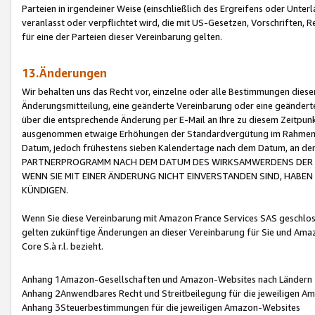
Parteien in irgendeiner Weise (einschließlich des Ergreifens oder Unt
veranlasst oder verpflichtet wird, die mit US-Gesetzen, Vorschriften,
für eine der Parteien dieser Vereinbarung gelten.
13.Änderungen
Wir behalten uns das Recht vor, einzelne oder alle Bestimmungen diese
Änderungsmitteilung, eine geänderte Vereinbarung oder eine geänderte 
über die entsprechende Änderung per E-Mail an Ihre zu diesem Zeitpun
ausgenommen etwaige Erhöhungen der Standardvergütung im Rahmen
Datum, jedoch frühestens sieben Kalendertage nach dem Datum, an de
PARTNERPROGRAMM NACH DEM DATUM DES WIRKSAMWERDENS DER Ä
WENN SIE MIT EINER ÄNDERUNG NICHT EINVERSTANDEN SIND, HABEN S
KÜNDIGEN.
Wenn Sie diese Vereinbarung mit Amazon France Services SAS geschlo
gelten zukünftige Änderungen an dieser Vereinbarung für Sie und Ama
Core S.à r.l. bezieht.
Anhang 1Amazon-Gesellschaften und Amazon-Websites nach Ländern
Anhang 2Anwendbares Recht und Streitbeilegung für die jeweiligen 
Anhang 3Steuerbestimmungen für die jeweiligen Amazon-Websites