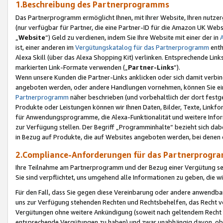
1.Beschreibung des Partnerprogramms
Das Partnerprogramm ermöglicht Ihnen, mit Ihrer Website, Ihren nutzer
(nur verfügbar für Partner, die eine Partner-ID für die Amazon UK We
„
Website
“) Geld zu verdienen, indem Sie Ihre Website mit einer der in
ist, einer anderen im
Vergütungskatalog für das Partnerprogramm
enth
Alexa Skill (über das Alexa Shopping Kit) verlinken. Entsprechende Lin
markierten Link-Formate verwenden („
Partner-Links
“).
Wenn unsere Kunden die Partner-Links anklicken oder sich damit verbi
angeboten werden, oder andere Handlungen vornehmen, können Sie eine
Partnerprogramm
näher beschrieben (und vorbehaltlich der dort festg
Produkte oder Leistungen können wir Ihnen Daten, Bilder, Texte, Linkfo
für Anwendungsprogramme, die Alexa-Funktionalität und weitere Inf
zur Verfügung stellen. Der Begriff „Programminhalte“ bezieht sich dabe
in Bezug auf Produkte, die auf Websites angeboten werden, bei denen 
2.Compliance-Anforderungen für das Partnerprog
Ihre Teilnahme am Partnerprogramm und der Bezug einer Vergütung setz
Sie sind verpflichtet, uns umgehend alle Informationen zu geben, die w
Für den Fall, dass Sie gegen diese Vereinbarung oder andere anwendba
uns zur Verfügung stehenden Rechten und Rechtsbehelfen, das Recht vo
Vergütungen ohne weitere Ankündigung (soweit nach geltendem Recht z
entsprechende Vergütungen zu haben) und zwar unabhängig davon, ob 