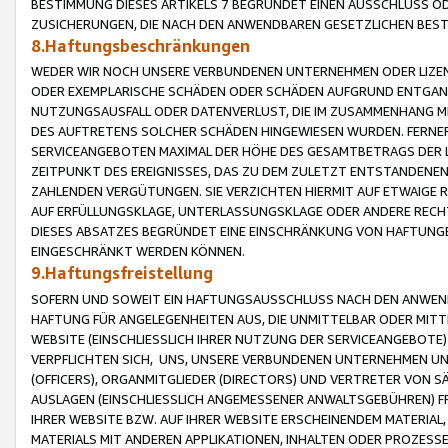
BESTIMMUNG DIESES ARTIKELS 7 BEGRÜNDET EINEN AUSSCHLUSS 
ZUSICHERUNGEN, DIE NACH DEN ANWENDBAREN GESETZLICHEN BE
8.Haftungsbeschränkungen
WEDER WIR NOCH UNSERE VERBUNDENEN UNTERNEHMEN ODER LIZEN
ODER EXEMPLARISCHE SCHÄDEN ODER SCHÄDEN AUFGRUND ENTGANG
NUTZUNGSAUSFALL ODER DATENVERLUST, DIE IM ZUSAMMENHANG MI
DES AUFTRETENS SOLCHER SCHÄDEN HINGEWIESEN WURDEN. FERN
SERVICEANGEBOTEN MAXIMAL DER HÖHE DES GESAMTBETRAGS DER 
ZEITPUNKT DES EREIGNISSES, DAS ZU DEM ZULETZT ENTSTANDENE
ZAHLENDEN VERGÜTUNGEN. SIE VERZICHTEN HIERMIT AUF ETWAIGE 
AUF ERFÜLLUNGSKLAGE, UNTERLASSUNGSKLAGE ODER ANDERE RECHT
DIESES ABSATZES BEGRÜNDET EINE EINSCHRÄNKUNG VON HAFTUNG
EINGESCHRÄNKT WERDEN KÖNNEN.
9.Haftungsfreistellung
SOFERN UND SOWEIT EIN HAFTUNGSAUSSCHLUSS NACH DEN ANWENDB
HAFTUNG FÜR ANGELEGENHEITEN AUS, DIE UNMITTELBAR ODER MITT
WEBSITE (EINSCHLIESSLICH IHRER NUTZUNG DER SERVICEANGEBOTE)
VERPFLICHTEN SICH, UNS, UNSERE VERBUNDENEN UNTERNEHMEN UN
(OFFICERS), ORGANMITGLIEDER (DIRECTORS) UND VERTRETER VON 
AUSLAGEN (EINSCHLIESSLICH ANGEMESSENER ANWALTSGEBÜHREN) FR
IHRER WEBSITE BZW. AUF IHRER WEBSITE ERSCHEINENDEM MATERIAL
MATERIALS MIT ANDEREN APPLIKATIONEN, INHALTEN ODER PROZESSE