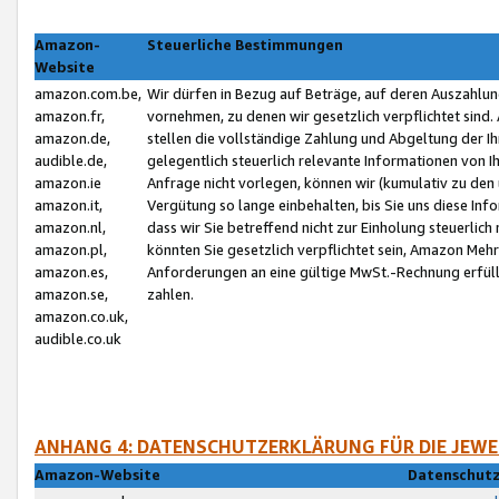
Amazon-
Steuerliche Bestimmungen
Website
amazon.com.be,
Wir dürfen in Bezug auf Beträge, auf deren Auszahlun
amazon.fr,
vornehmen, zu denen wir gesetzlich verpflichtet sind
amazon.de,
stellen die vollständige Zahlung und Abgeltung der 
audible.de,
gelegentlich steuerlich relevante Informationen von I
amazon.ie
Anfrage nicht vorlegen, können wir (kumulativ zu de
amazon.it,
Vergütung so lange einbehalten, bis Sie uns diese Inf
amazon.nl,
dass wir Sie betreffend nicht zur Einholung steuerlich 
amazon.pl,
könnten Sie gesetzlich verpflichtet sein, Amazon Meh
amazon.es,
Anforderungen an eine gültige MwSt.-Rechnung erfüllt
amazon.se,
zahlen.
amazon.co.uk,
audible.co.uk
ANHANG 4: DATENSCHUTZERKLÄRUNG FÜR DIE JEWE
Amazon-Website
Datenschutz