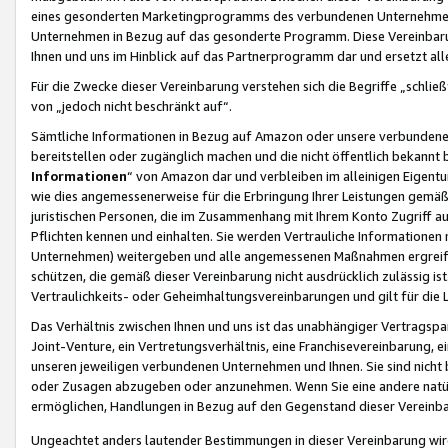
eines gesonderten Marketingprogramms des verbundenen Unternehmens
Unternehmen in Bezug auf das gesonderte Programm. Diese Vereinbarung
Ihnen und uns im Hinblick auf das Partnerprogramm dar und ersetzt al
Für die Zwecke dieser Vereinbarung verstehen sich die Begriffe „schließ
von „jedoch nicht beschränkt auf“.
Sämtliche Informationen in Bezug auf Amazon oder unsere verbunde
bereitstellen oder zugänglich machen und die nicht öffentlich bekannt bz
Informationen
“ von Amazon dar und verbleiben im alleinigen Eigent
wie dies angemessenerweise für die Erbringung Ihrer Leistungen gemäß d
juristischen Personen, die im Zusammenhang mit Ihrem Konto Zugriff au
Pflichten kennen und einhalten. Sie werden Vertrauliche Informationen 
Unternehmen) weitergeben und alle angemessenen Maßnahmen ergreifen
schützen, die gemäß dieser Vereinbarung nicht ausdrücklich zulässig is
Vertraulichkeits- oder Geheimhaltungsvereinbarungen und gilt für die
Das Verhältnis zwischen Ihnen und uns ist das unabhängiger Vertragspa
Joint-Venture, ein Vertretungsverhältnis, eine Franchisevereinbarung, 
unseren jeweiligen verbundenen Unternehmen und Ihnen. Sie sind ni
oder Zusagen abzugeben oder anzunehmen. Wenn Sie eine andere natürli
ermöglichen, Handlungen in Bezug auf den Gegenstand dieser Vereinbar
Ungeachtet anders lautender Bestimmungen in dieser Vereinbarung wird