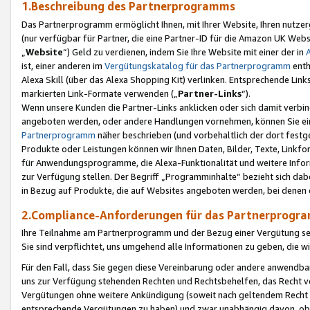
1.Beschreibung des Partnerprogramms
Das Partnerprogramm ermöglicht Ihnen, mit Ihrer Website, Ihren nutzer
(nur verfügbar für Partner, die eine Partner-ID für die Amazon UK We
„
Website
“) Geld zu verdienen, indem Sie Ihre Website mit einer der in
ist, einer anderen im
Vergütungskatalog für das Partnerprogramm
enth
Alexa Skill (über das Alexa Shopping Kit) verlinken. Entsprechende Lin
markierten Link-Formate verwenden („
Partner-Links
“).
Wenn unsere Kunden die Partner-Links anklicken oder sich damit verbi
angeboten werden, oder andere Handlungen vornehmen, können Sie eine
Partnerprogramm
näher beschrieben (und vorbehaltlich der dort festg
Produkte oder Leistungen können wir Ihnen Daten, Bilder, Texte, Linkfo
für Anwendungsprogramme, die Alexa-Funktionalität und weitere Inf
zur Verfügung stellen. Der Begriff „Programminhalte“ bezieht sich dabe
in Bezug auf Produkte, die auf Websites angeboten werden, bei denen 
2.Compliance-Anforderungen für das Partnerprog
Ihre Teilnahme am Partnerprogramm und der Bezug einer Vergütung setz
Sie sind verpflichtet, uns umgehend alle Informationen zu geben, die w
Für den Fall, dass Sie gegen diese Vereinbarung oder andere anwendba
uns zur Verfügung stehenden Rechten und Rechtsbehelfen, das Recht vo
Vergütungen ohne weitere Ankündigung (soweit nach geltendem Recht z
entsprechende Vergütungen zu haben) und zwar unabhängig davon, ob 