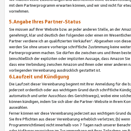
mit dem Partnerprogramm erwarten können, und wir sind nicht für etwa
vornehmen.
5.Angabe Ihres Partner-Status
Sie müssen auf Ihrer Website bzw. an jeder anderen Stelle, an der Am
genehmigt, klar und deutlich den folgenden oder einen im Wesentlichen
Partner verdiene ich an qualifizierten Verkäufen“. Abgesehen von die
werden Sie ohne unsere vorherige schriftliche Zustimmung keine weite
Partnerprogramm machen. Sie dürfen die zwischen uns und Ihnen best
(einschließlich der expliziten oder impliziten Aussage, dass Amazon Si
dass eine Verbindung zwischen Amazon und Ihnen oder einer anderen natü
vorliegenden Vereinbarung ausdrücklich gestattet ist.
6.Laufzeit und Kündigung
Die Laufzeit dieser Vereinbarung beginnt mit Ihrer Anmeldung für die 
jederzeit ordentlich oder aus wichtigem Grund durch schriftliche Kündi
automatisch und unter Ausschluss des Gerichtswegs), wobei eine solch
können kündigen, indem Sie sich über die Partner-Website in Ihrem Ko
auswählen.
Ferner können wir diese Vereinbarung jederzeit aus wichtigem Grund dur
Sie Ihre Pflichten aus dieser Vereinbarung erheblich verletzen; (b) wen
Programmrichtlinien) nicht innerhalb von 7 Tagen nach unserer Benachr
oder Haftungsansprüchen im Zusammenhang mit Ihrer Teilnahme am Pa