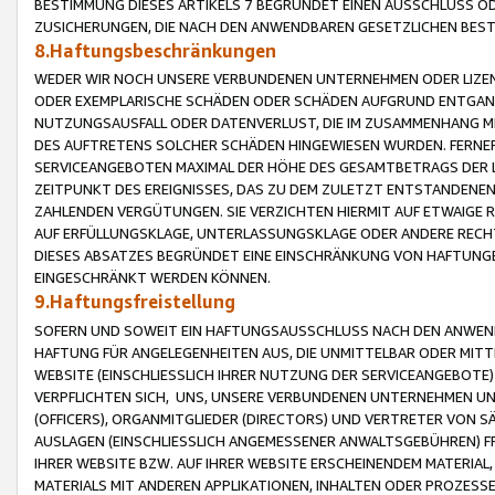
BESTIMMUNG DIESES ARTIKELS 7 BEGRÜNDET EINEN AUSSCHLUSS 
ZUSICHERUNGEN, DIE NACH DEN ANWENDBAREN GESETZLICHEN BE
8.Haftungsbeschränkungen
WEDER WIR NOCH UNSERE VERBUNDENEN UNTERNEHMEN ODER LIZEN
ODER EXEMPLARISCHE SCHÄDEN ODER SCHÄDEN AUFGRUND ENTGANG
NUTZUNGSAUSFALL ODER DATENVERLUST, DIE IM ZUSAMMENHANG MI
DES AUFTRETENS SOLCHER SCHÄDEN HINGEWIESEN WURDEN. FERN
SERVICEANGEBOTEN MAXIMAL DER HÖHE DES GESAMTBETRAGS DER 
ZEITPUNKT DES EREIGNISSES, DAS ZU DEM ZULETZT ENTSTANDENE
ZAHLENDEN VERGÜTUNGEN. SIE VERZICHTEN HIERMIT AUF ETWAIGE 
AUF ERFÜLLUNGSKLAGE, UNTERLASSUNGSKLAGE ODER ANDERE RECHT
DIESES ABSATZES BEGRÜNDET EINE EINSCHRÄNKUNG VON HAFTUNG
EINGESCHRÄNKT WERDEN KÖNNEN.
9.Haftungsfreistellung
SOFERN UND SOWEIT EIN HAFTUNGSAUSSCHLUSS NACH DEN ANWENDB
HAFTUNG FÜR ANGELEGENHEITEN AUS, DIE UNMITTELBAR ODER MITT
WEBSITE (EINSCHLIESSLICH IHRER NUTZUNG DER SERVICEANGEBOTE)
VERPFLICHTEN SICH, UNS, UNSERE VERBUNDENEN UNTERNEHMEN UN
(OFFICERS), ORGANMITGLIEDER (DIRECTORS) UND VERTRETER VON 
AUSLAGEN (EINSCHLIESSLICH ANGEMESSENER ANWALTSGEBÜHREN) FR
IHRER WEBSITE BZW. AUF IHRER WEBSITE ERSCHEINENDEM MATERIAL
MATERIALS MIT ANDEREN APPLIKATIONEN, INHALTEN ODER PROZESSE