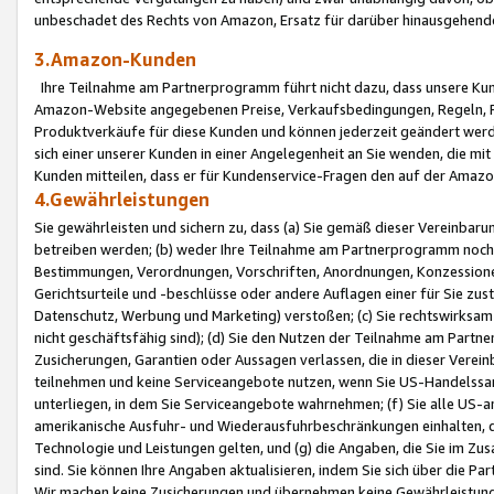
unbeschadet des Rechts von Amazon, Ersatz für darüber hinausgehen
3.Amazon-Kunden
Ihre Teilnahme am Partnerprogramm führt nicht dazu, dass unsere Kun
Amazon-Website angegebenen Preise, Verkaufsbedingungen, Regeln, Ri
Produktverkäufe für diese Kunden und können jederzeit geändert werde
sich einer unserer Kunden in einer Angelegenheit an Sie wenden, die 
Kunden mitteilen, dass er für Kundenservice-Fragen den auf der Ama
4.Gewährleistungen
Sie gewährleisten und sichern zu, dass (a) Sie gemäß dieser Vereinba
betreiben werden; (b) weder Ihre Teilnahme am Partnerprogramm noch d
Bestimmungen, Verordnungen, Vorschriften, Anordnungen, Konzessionen,
Gerichtsurteile und -beschlüsse oder andere Auflagen einer für Sie zu
Datenschutz, Werbung und Marketing) verstoßen; (c) Sie rechtswirksam 
nicht geschäftsfähig sind); (d) Sie den Nutzen der Teilnahme am Partne
Zusicherungen, Garantien oder Aussagen verlassen, die in dieser Verein
teilnehmen und keine Serviceangebote nutzen, wenn Sie US-Handelssa
unterliegen, in dem Sie Serviceangebote wahrnehmen; (f) Sie alle US
amerikanische Ausfuhr- und Wiederausfuhrbeschränkungen einhalten, 
Technologie und Leistungen gelten, und (g) die Angaben, die Sie im 
sind. Sie können Ihre Angaben aktualisieren, indem Sie sich über die 
Wir machen keine Zusicherungen und übernehmen keine Gewährleistun