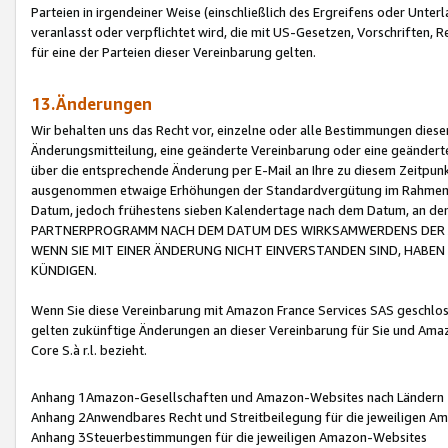
Parteien in irgendeiner Weise (einschließlich des Ergreifens oder Unt
veranlasst oder verpflichtet wird, die mit US-Gesetzen, Vorschriften,
für eine der Parteien dieser Vereinbarung gelten.
13.Änderungen
Wir behalten uns das Recht vor, einzelne oder alle Bestimmungen diese
Änderungsmitteilung, eine geänderte Vereinbarung oder eine geänderte 
über die entsprechende Änderung per E-Mail an Ihre zu diesem Zeitpun
ausgenommen etwaige Erhöhungen der Standardvergütung im Rahmen
Datum, jedoch frühestens sieben Kalendertage nach dem Datum, an de
PARTNERPROGRAMM NACH DEM DATUM DES WIRKSAMWERDENS DER Ä
WENN SIE MIT EINER ÄNDERUNG NICHT EINVERSTANDEN SIND, HABEN S
KÜNDIGEN.
Wenn Sie diese Vereinbarung mit Amazon France Services SAS geschlo
gelten zukünftige Änderungen an dieser Vereinbarung für Sie und Ama
Core S.à r.l. bezieht.
Anhang 1Amazon-Gesellschaften und Amazon-Websites nach Ländern
Anhang 2Anwendbares Recht und Streitbeilegung für die jeweiligen 
Anhang 3Steuerbestimmungen für die jeweiligen Amazon-Websites