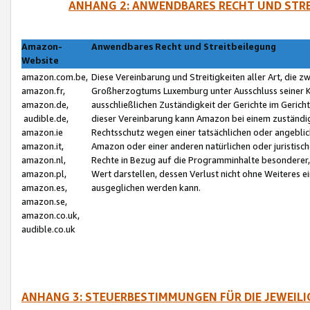
ANHANG 2: ANWENDBARES RECHT UND STRE
Amazon-
Anwendbares Recht und Streitbeilegung
Website
amazon.com.be,
Diese Vereinbarung und Streitigkeiten aller Art, die 
amazon.fr,
Großherzogtums Luxemburg unter Ausschluss seiner Kol
amazon.de,
ausschließlichen Zuständigkeit der Gerichte im Geri
audible.de,
dieser Vereinbarung kann Amazon bei einem zuständig
amazon.ie
Rechtsschutz wegen einer tatsächlichen oder angebli
amazon.it,
Amazon oder einer anderen natürlichen oder juristisc
amazon.nl,
Rechte in Bezug auf die Programminhalte besonderer,
amazon.pl,
Wert darstellen, dessen Verlust nicht ohne Weiteres e
amazon.es,
ausgeglichen werden kann.
amazon.se,
amazon.co.uk,
audible.co.uk
ANHANG 3: STEUERBESTIMMUNGEN FÜR DIE JEWEIL