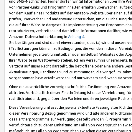
und SMS-Nachrichten. Ferner dürfen wir (a) Informationen über Ihre We
von Partner-Links und Programminhalten erhalten überwachen, aufzei
vor dem Kauf eines Produkts auf der Amazon-Website über einen auf Ih
prüfen, überwachen und anderweitig untersuchen, um die Einhaltung dies
die auf Ihrer Website dargestellte Implementierung von Programminhalt
reproduzieren, verbreiten und darstellen. Informationen darüber, wie w
Amazon-Datenschutzerklärung in
Anhang 4
.
Sie bestätigen und sind damit einverstanden, dass (a) wir und unsere 
(Traffic) anregen können, zu Bedingungen, die von den in dieser Vere
Unternehmen jederzeit (unmittelbar oder mittelbar) Websites oder Appl
Ihrer Website im Wettbewerb stehen, (c) ein Versäumnis unsererseits, I
Verzicht auf unser Recht darstellt, die betroffene oder eine andere B
Aktualisierungen, Handlungen und Zustimmungen, die wir ggf. im Rahme
vorgenommen bzw. erteilt werden und nur wirksam sind, wenn sie schri
Ohne die ausdrückliche vorherige schriftliche Zustimmung von Amazon
abtreten. Vorbehaltlich dieser Einschränkung ist diese Vereinbarung f
rechtlich bindend, gegenüber den Parteien und ihren jeweiligen Rech
Diese Vereinbarung umfasst die jeweils aktuellste Fassung aller Richtli
dieser Vereinbarung Bezug genommen wird und alle anderen Richtlinie
des Partnerprogramms zur Verfügung gestellt werden („
Programmric
verpflichten sich zu deren Einhaltung. Im Falle von Widersprüchen zwi
maßgeblich. Im Falle von Widersprüchen zwischen dieser Vereinbarun