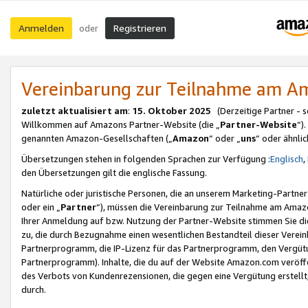
Anmelden
Registrieren
oder
Vereinbarung zur Teilnahme am 
zuletzt aktualisiert am
:
15. Oktober 2025
(Derzeitige Partner - 
Willkommen auf Amazons Partner-Website (die „
Partner-Website
“)
genannten Amazon-Gesellschaften („
Amazon
“ oder „
uns
“ oder ähnli
Übersetzungen stehen in folgenden Sprachen zur Verfügung :
Englisch
,
den Übersetzungen gilt die englische Fassung.
Natürliche oder juristische Personen, die an unserem Marketing-Partn
oder ein „
Partner
“), müssen die Vereinbarung zur Teilnahme am Ama
Ihrer Anmeldung auf bzw. Nutzung der Partner-Website stimmen Sie die
zu, die durch Bezugnahme einen wesentlichen Bestandteil dieser Verei
Partnerprogramm, die IP-Lizenz für das Partnerprogramm, den Vergütu
Partnerprogramm). Inhalte, die du auf der Website Amazon.com veröffe
des Verbots von Kundenrezensionen, die gegen eine Vergütung erstellt, 
durch.