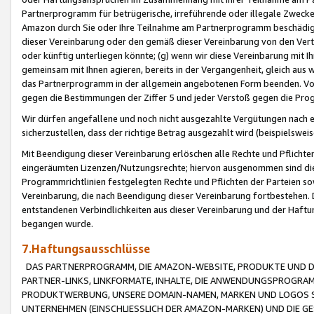
Partnerprogramm für betrügerische, irreführende oder illegale Zwecke
Amazon durch Sie oder Ihre Teilnahme am Partnerprogramm beschädig
dieser Vereinbarung oder den gemäß dieser Vereinbarung von den Vertr
oder künftig unterliegen könnte; (g) wenn wir diese Vereinbarung mit I
gemeinsam mit Ihnen agieren, bereits in der Vergangenheit, gleich aus
das Partnerprogramm in der allgemein angebotenen Form beenden. Vors
gegen die Bestimmungen der Ziffer 5 und jeder Verstoß gegen die Prog
Wir dürfen angefallene und noch nicht ausgezahlte Vergütungen nach 
sicherzustellen, dass der richtige Betrag ausgezahlt wird (beispielsw
Mit Beendigung dieser Vereinbarung erlöschen alle Rechte und Pflichte
eingeräumten Lizenzen/Nutzungsrechte; hiervon ausgenommen sind die in 
Programmrichtlinien festgelegten Rechte und Pflichten der Parteien sow
Vereinbarung, die nach Beendigung dieser Vereinbarung fortbestehen. D
entstandenen Verbindlichkeiten aus dieser Vereinbarung und der Haft
begangen wurde.
7.Haftungsausschlüsse
DAS PARTNERPROGRAMM, DIE AMAZON-WEBSITE, PRODUKTE UND DI
PARTNER-LINKS, LINKFORMATE, INHALTE, DIE ANWENDUNGSPROGR
PRODUKTWERBUNG, UNSERE DOMAIN-NAMEN, MARKEN UND LOGOS S
UNTERNEHMEN (EINSCHLIESSLICH DER AMAZON-MARKEN) UND DIE GE