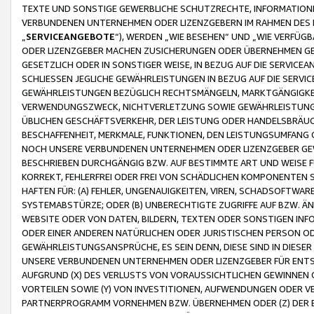
TEXTE UND SONSTIGE GEWERBLICHE SCHUTZRECHTE, INFORMATIONE
VERBUNDENEN UNTERNEHMEN ODER LIZENZGEBERN IM RAHMEN DES
„
SERVICEANGEBOTE
“), WERDEN „WIE BESEHEN“ UND „WIE VERFÜ
ODER LIZENZGEBER MACHEN ZUSICHERUNGEN ODER ÜBERNEHMEN GEW
GESETZLICH ODER IN SONSTIGER WEISE, IN BEZUG AUF DIE SERVI
SCHLIESSEN JEGLICHE GEWÄHRLEISTUNGEN IN BEZUG AUF DIE SERVI
GEWÄHRLEISTUNGEN BEZÜGLICH RECHTSMÄNGELN, MARKTGÄNGIGKEIT
VERWENDUNGSZWECK, NICHTVERLETZUNG SOWIE GEWÄHRLEISTUNGEN 
ÜBLICHEN GESCHÄFTSVERKEHR, DER LEISTUNG ODER HANDELSBRÄUCH
BESCHAFFENHEIT, MERKMALE, FUNKTIONEN, DEN LEISTUNGSUMFANG 
NOCH UNSERE VERBUNDENEN UNTERNEHMEN ODER LIZENZGEBER GEWÄ
BESCHRIEBEN DURCHGÄNGIG BZW. AUF BESTIMMTE ART UND WEISE
KORREKT, FEHLERFREI ODER FREI VON SCHÄDLICHEN KOMPONENTEN
HAFTEN FÜR: (A) FEHLER, UNGENAUIGKEITEN, VIREN, SCHADSOFTW
SYSTEMABSTÜRZE; ODER (B) UNBERECHTIGTE ZUGRIFFE AUF BZW. 
WEBSITE ODER VON DATEN, BILDERN, TEXTEN ODER SONSTIGEN INF
ODER EINER ANDEREN NATÜRLICHEN ODER JURISTISCHEN PERSON OD
GEWÄHRLEISTUNGSANSPRÜCHE, ES SEIN DENN, DIESE SIND IN DIES
UNSERE VERBUNDENEN UNTERNEHMEN ODER LIZENZGEBER FÜR EN
AUFGRUND (X) DES VERLUSTS VON VORAUSSICHTLICHEN GEWINNEN
VORTEILEN SOWIE (Y) VON INVESTITIONEN, AUFWENDUNGEN ODER VE
PARTNERPROGRAMM VORNEHMEN BZW. ÜBERNEHMEN ODER (Z) DER 