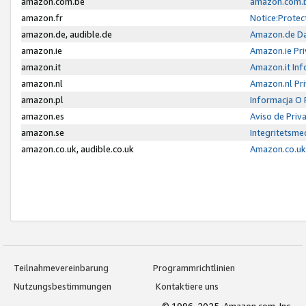
amazon.com.be
amazon.com.b
amazon.fr
Notice:Protec
amazon.de, audible.de
Amazon.de Da
amazon.ie
Amazon.ie Pri
amazon.it
Amazon.it Inf
amazon.nl
Amazon.nl Pri
amazon.pl
Informacja O
amazon.es
Aviso de Priv
amazon.se
Integritetsm
amazon.co.uk, audible.co.uk
Amazon.co.uk 
Teilnahmevereinbarung
Programmrichtlinien
Nutzungsbestimmungen
Kontaktiere uns