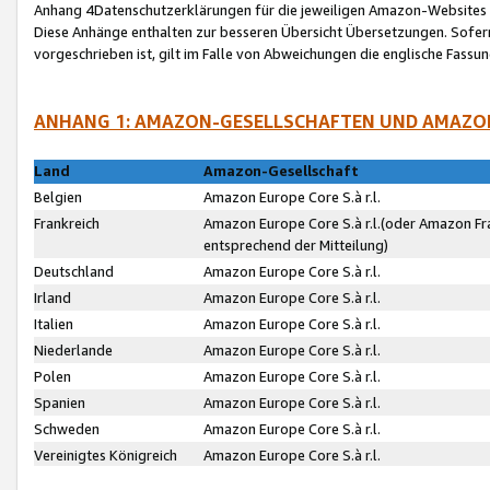
Anhang 4Datenschutzerklärungen für die jeweiligen Amazon-Websites
Diese Anhänge enthalten zur besseren Übersicht Übersetzungen. Sofe
vorgeschrieben ist, gilt im Falle von Abweichungen die englische Fass
ANHANG 1: AMAZON-GESELLSCHAFTEN UND AMAZO
Land
Amazon-Gesellschaft
Belgien
Amazon Europe Core S.à r.l.
Frankreich
Amazon Europe Core S.à r.l.(oder Amazon Fr
entsprechend der Mitteilung)
Deutschland
Amazon Europe Core S.à r.l.
Irland
Amazon Europe Core S.à r.l.
Italien
Amazon Europe Core S.à r.l.
Niederlande
Amazon Europe Core S.à r.l.
Polen
Amazon Europe Core S.à r.l.
Spanien
Amazon Europe Core S.à r.l.
Schweden
Amazon Europe Core S.à r.l.
Vereinigtes Königreich
Amazon Europe Core S.à r.l.