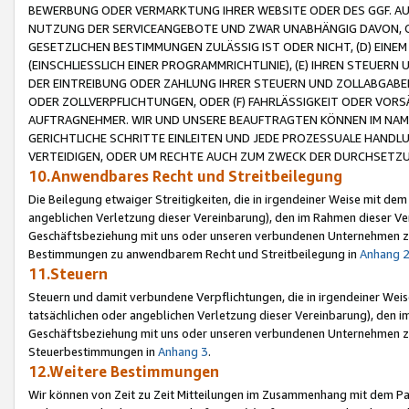
BEWERBUNG ODER VERMARKTUNG IHRER WEBSITE ODER DES GGF. AUF 
NUTZUNG DER SERVICEANGEBOTE UND ZWAR UNABHÄNGIG DAVON, O
GESETZLICHEN BESTIMMUNGEN ZULÄSSIG IST ODER NICHT, (D) EINE
(EINSCHLIESSLICH EINER PROGRAMMRICHTLINIE), (E) IHREN STEUER
DER EINTREIBUNG ODER ZAHLUNG IHRER STEUERN UND ZOLLABGAB
ODER ZOLLVERPFLICHTUNGEN, ODER (F) FAHRLÄSSIGKEIT ODER VORS
AUFTRAGNEHMER. WIR UND UNSERE BEAUFTRAGTEN KÖNNEN IM NAME
GERICHTLICHE SCHRITTE EINLEITEN UND JEDE PROZESSUALE HAND
VERTEIDIGEN, ODER UM RECHTE AUCH ZUM ZWECK DER DURCHSETZU
10.Anwendbares Recht und Streitbeilegung
Die Beilegung etwaiger Streitigkeiten, die in irgendeiner Weise mit de
angeblichen Verletzung dieser Vereinbarung), den im Rahmen dieser Ve
Geschäftsbeziehung mit uns oder unseren verbundenen Unternehmen zu
Bestimmungen zu anwendbarem Recht und Streitbeilegung in
Anhang 
11.Steuern
Steuern und damit verbundene Verpflichtungen, die in irgendeiner Wei
tatsächlichen oder angeblichen Verletzung dieser Vereinbarung), den 
Geschäftsbeziehung mit uns oder unseren verbundenen Unternehmen z
Steuerbestimmungen in
Anhang 3
.
12.Weitere Bestimmungen
Wir können von Zeit zu Zeit Mitteilungen im Zusammenhang mit dem Par