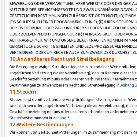
BEWERBUNG ODER VERMARKTUNG IHRER WEBSITE ODER DES GGF. AUF 
NUTZUNG DER SERVICEANGEBOTE UND ZWAR UNABHÄNGIG DAVON, O
GESETZLICHEN BESTIMMUNGEN ZULÄSSIG IST ODER NICHT, (D) EINE
(EINSCHLIESSLICH EINER PROGRAMMRICHTLINIE), (E) IHREN STEUER
DER EINTREIBUNG ODER ZAHLUNG IHRER STEUERN UND ZOLLABGAB
ODER ZOLLVERPFLICHTUNGEN, ODER (F) FAHRLÄSSIGKEIT ODER VORS
AUFTRAGNEHMER. WIR UND UNSERE BEAUFTRAGTEN KÖNNEN IM NAME
GERICHTLICHE SCHRITTE EINLEITEN UND JEDE PROZESSUALE HAND
VERTEIDIGEN, ODER UM RECHTE AUCH ZUM ZWECK DER DURCHSETZU
10.Anwendbares Recht und Streitbeilegung
Die Beilegung etwaiger Streitigkeiten, die in irgendeiner Weise mit de
angeblichen Verletzung dieser Vereinbarung), den im Rahmen dieser Ve
Geschäftsbeziehung mit uns oder unseren verbundenen Unternehmen zu
Bestimmungen zu anwendbarem Recht und Streitbeilegung in
Anhang 
11.Steuern
Steuern und damit verbundene Verpflichtungen, die in irgendeiner Wei
tatsächlichen oder angeblichen Verletzung dieser Vereinbarung), den 
Geschäftsbeziehung mit uns oder unseren verbundenen Unternehmen z
Steuerbestimmungen in
Anhang 3
.
12.Weitere Bestimmungen
Wir können von Zeit zu Zeit Mitteilungen im Zusammenhang mit dem Par