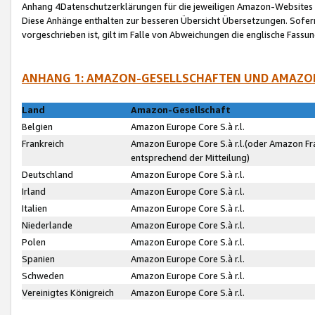
Anhang 4Datenschutzerklärungen für die jeweiligen Amazon-Websites
Diese Anhänge enthalten zur besseren Übersicht Übersetzungen. Sofe
vorgeschrieben ist, gilt im Falle von Abweichungen die englische Fass
ANHANG 1: AMAZON-GESELLSCHAFTEN UND AMAZO
Land
Amazon-Gesellschaft
Belgien
Amazon Europe Core S.à r.l.
Frankreich
Amazon Europe Core S.à r.l.(oder Amazon Fr
entsprechend der Mitteilung)
Deutschland
Amazon Europe Core S.à r.l.
Irland
Amazon Europe Core S.à r.l.
Italien
Amazon Europe Core S.à r.l.
Niederlande
Amazon Europe Core S.à r.l.
Polen
Amazon Europe Core S.à r.l.
Spanien
Amazon Europe Core S.à r.l.
Schweden
Amazon Europe Core S.à r.l.
Vereinigtes Königreich
Amazon Europe Core S.à r.l.