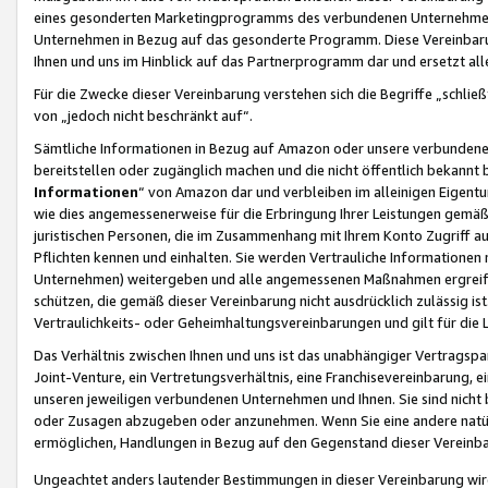
eines gesonderten Marketingprogramms des verbundenen Unternehmens
Unternehmen in Bezug auf das gesonderte Programm. Diese Vereinbarung
Ihnen und uns im Hinblick auf das Partnerprogramm dar und ersetzt al
Für die Zwecke dieser Vereinbarung verstehen sich die Begriffe „schließ
von „jedoch nicht beschränkt auf“.
Sämtliche Informationen in Bezug auf Amazon oder unsere verbunde
bereitstellen oder zugänglich machen und die nicht öffentlich bekannt bz
Informationen
“ von Amazon dar und verbleiben im alleinigen Eigent
wie dies angemessenerweise für die Erbringung Ihrer Leistungen gemäß d
juristischen Personen, die im Zusammenhang mit Ihrem Konto Zugriff au
Pflichten kennen und einhalten. Sie werden Vertrauliche Informationen 
Unternehmen) weitergeben und alle angemessenen Maßnahmen ergreifen
schützen, die gemäß dieser Vereinbarung nicht ausdrücklich zulässig is
Vertraulichkeits- oder Geheimhaltungsvereinbarungen und gilt für die
Das Verhältnis zwischen Ihnen und uns ist das unabhängiger Vertragspa
Joint-Venture, ein Vertretungsverhältnis, eine Franchisevereinbarung, 
unseren jeweiligen verbundenen Unternehmen und Ihnen. Sie sind ni
oder Zusagen abzugeben oder anzunehmen. Wenn Sie eine andere natürli
ermöglichen, Handlungen in Bezug auf den Gegenstand dieser Vereinbar
Ungeachtet anders lautender Bestimmungen in dieser Vereinbarung wird