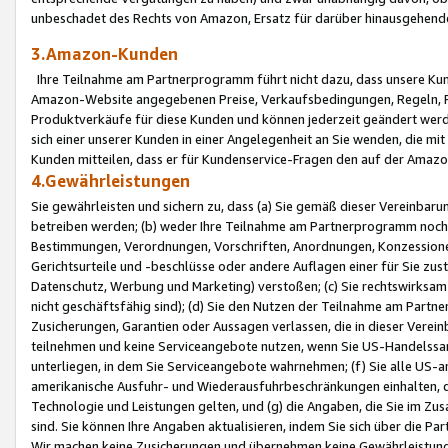
unbeschadet des Rechts von Amazon, Ersatz für darüber hinausgehen
3.Amazon-Kunden
Ihre Teilnahme am Partnerprogramm führt nicht dazu, dass unsere Kun
Amazon-Website angegebenen Preise, Verkaufsbedingungen, Regeln, Ri
Produktverkäufe für diese Kunden und können jederzeit geändert werde
sich einer unserer Kunden in einer Angelegenheit an Sie wenden, die 
Kunden mitteilen, dass er für Kundenservice-Fragen den auf der Ama
4.Gewährleistungen
Sie gewährleisten und sichern zu, dass (a) Sie gemäß dieser Vereinba
betreiben werden; (b) weder Ihre Teilnahme am Partnerprogramm noch d
Bestimmungen, Verordnungen, Vorschriften, Anordnungen, Konzessionen,
Gerichtsurteile und -beschlüsse oder andere Auflagen einer für Sie zu
Datenschutz, Werbung und Marketing) verstoßen; (c) Sie rechtswirksam 
nicht geschäftsfähig sind); (d) Sie den Nutzen der Teilnahme am Partne
Zusicherungen, Garantien oder Aussagen verlassen, die in dieser Verein
teilnehmen und keine Serviceangebote nutzen, wenn Sie US-Handelssa
unterliegen, in dem Sie Serviceangebote wahrnehmen; (f) Sie alle US
amerikanische Ausfuhr- und Wiederausfuhrbeschränkungen einhalten, 
Technologie und Leistungen gelten, und (g) die Angaben, die Sie im 
sind. Sie können Ihre Angaben aktualisieren, indem Sie sich über die 
Wir machen keine Zusicherungen und übernehmen keine Gewährleistun