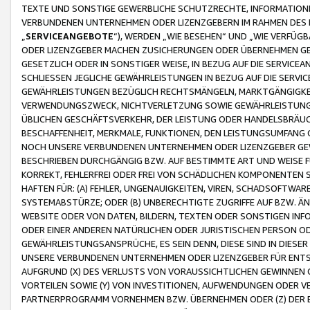
TEXTE UND SONSTIGE GEWERBLICHE SCHUTZRECHTE, INFORMATIONE
VERBUNDENEN UNTERNEHMEN ODER LIZENZGEBERN IM RAHMEN DES
„
SERVICEANGEBOTE
“), WERDEN „WIE BESEHEN“ UND „WIE VERFÜ
ODER LIZENZGEBER MACHEN ZUSICHERUNGEN ODER ÜBERNEHMEN GEW
GESETZLICH ODER IN SONSTIGER WEISE, IN BEZUG AUF DIE SERVI
SCHLIESSEN JEGLICHE GEWÄHRLEISTUNGEN IN BEZUG AUF DIE SERVI
GEWÄHRLEISTUNGEN BEZÜGLICH RECHTSMÄNGELN, MARKTGÄNGIGKEIT
VERWENDUNGSZWECK, NICHTVERLETZUNG SOWIE GEWÄHRLEISTUNGEN 
ÜBLICHEN GESCHÄFTSVERKEHR, DER LEISTUNG ODER HANDELSBRÄUCH
BESCHAFFENHEIT, MERKMALE, FUNKTIONEN, DEN LEISTUNGSUMFANG 
NOCH UNSERE VERBUNDENEN UNTERNEHMEN ODER LIZENZGEBER GEWÄ
BESCHRIEBEN DURCHGÄNGIG BZW. AUF BESTIMMTE ART UND WEISE
KORREKT, FEHLERFREI ODER FREI VON SCHÄDLICHEN KOMPONENTEN
HAFTEN FÜR: (A) FEHLER, UNGENAUIGKEITEN, VIREN, SCHADSOFTW
SYSTEMABSTÜRZE; ODER (B) UNBERECHTIGTE ZUGRIFFE AUF BZW. 
WEBSITE ODER VON DATEN, BILDERN, TEXTEN ODER SONSTIGEN INF
ODER EINER ANDEREN NATÜRLICHEN ODER JURISTISCHEN PERSON OD
GEWÄHRLEISTUNGSANSPRÜCHE, ES SEIN DENN, DIESE SIND IN DIES
UNSERE VERBUNDENEN UNTERNEHMEN ODER LIZENZGEBER FÜR EN
AUFGRUND (X) DES VERLUSTS VON VORAUSSICHTLICHEN GEWINNEN
VORTEILEN SOWIE (Y) VON INVESTITIONEN, AUFWENDUNGEN ODER VE
PARTNERPROGRAMM VORNEHMEN BZW. ÜBERNEHMEN ODER (Z) DER 