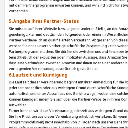
mit dem Partnerprogramm erwarten können, und wir sind nicht für etwa
vornehmen.
5.Angabe Ihres Partner-Status
Sie müssen auf Ihrer Website bzw. an jeder anderen Stelle, an der Am
genehmigt, klar und deutlich den folgenden oder einen im Wesentlichen
Partner verdiene ich an qualifizierten Verkäufen“. Abgesehen von die
werden Sie ohne unsere vorherige schriftliche Zustimmung keine weite
Partnerprogramm machen. Sie dürfen die zwischen uns und Ihnen best
(einschließlich der expliziten oder impliziten Aussage, dass Amazon Si
dass eine Verbindung zwischen Amazon und Ihnen oder einer anderen natü
vorliegenden Vereinbarung ausdrücklich gestattet ist.
6.Laufzeit und Kündigung
Die Laufzeit dieser Vereinbarung beginnt mit Ihrer Anmeldung für die 
jederzeit ordentlich oder aus wichtigem Grund durch schriftliche Kündi
automatisch und unter Ausschluss des Gerichtswegs), wobei eine solch
können kündigen, indem Sie sich über die Partner-Website in Ihrem Ko
auswählen.
Ferner können wir diese Vereinbarung jederzeit aus wichtigem Grund dur
Sie Ihre Pflichten aus dieser Vereinbarung erheblich verletzen; (b) wen
Programmrichtlinien) nicht innerhalb von 7 Tagen nach unserer Benachr
oder Haftungsansprüchen im Zusammenhang mit Ihrer Teilnahme am Pa