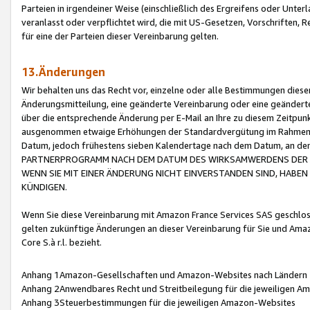
Parteien in irgendeiner Weise (einschließlich des Ergreifens oder Unt
veranlasst oder verpflichtet wird, die mit US-Gesetzen, Vorschriften,
für eine der Parteien dieser Vereinbarung gelten.
13.Änderungen
Wir behalten uns das Recht vor, einzelne oder alle Bestimmungen diese
Änderungsmitteilung, eine geänderte Vereinbarung oder eine geänderte 
über die entsprechende Änderung per E-Mail an Ihre zu diesem Zeitpun
ausgenommen etwaige Erhöhungen der Standardvergütung im Rahmen
Datum, jedoch frühestens sieben Kalendertage nach dem Datum, an de
PARTNERPROGRAMM NACH DEM DATUM DES WIRKSAMWERDENS DER Ä
WENN SIE MIT EINER ÄNDERUNG NICHT EINVERSTANDEN SIND, HABEN S
KÜNDIGEN.
Wenn Sie diese Vereinbarung mit Amazon France Services SAS geschlo
gelten zukünftige Änderungen an dieser Vereinbarung für Sie und Ama
Core S.à r.l. bezieht.
Anhang 1Amazon-Gesellschaften und Amazon-Websites nach Ländern
Anhang 2Anwendbares Recht und Streitbeilegung für die jeweiligen 
Anhang 3Steuerbestimmungen für die jeweiligen Amazon-Websites