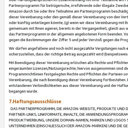
Partnerprogramm für betrügerische, irreführende oder illegale Zwecke
Amazon durch Sie oder Ihre Teilnahme am Partnerprogramm beschädig
dieser Vereinbarung oder den gemäß dieser Vereinbarung von den Vertr
oder künftig unterliegen könnte; (g) wenn wir diese Vereinbarung mit I
gemeinsam mit Ihnen agieren, bereits in der Vergangenheit, gleich aus
das Partnerprogramm in der allgemein angebotenen Form beenden. Vors
gegen die Bestimmungen der Ziffer 5 und jeder Verstoß gegen die Prog
Wir dürfen angefallene und noch nicht ausgezahlte Vergütungen nach 
sicherzustellen, dass der richtige Betrag ausgezahlt wird (beispielsw
Mit Beendigung dieser Vereinbarung erlöschen alle Rechte und Pflichte
eingeräumten Lizenzen/Nutzungsrechte; hiervon ausgenommen sind die in 
Programmrichtlinien festgelegten Rechte und Pflichten der Parteien sow
Vereinbarung, die nach Beendigung dieser Vereinbarung fortbestehen. D
entstandenen Verbindlichkeiten aus dieser Vereinbarung und der Haft
begangen wurde.
7.Haftungsausschlüsse
DAS PARTNERPROGRAMM, DIE AMAZON-WEBSITE, PRODUKTE UND DI
PARTNER-LINKS, LINKFORMATE, INHALTE, DIE ANWENDUNGSPROGR
PRODUKTWERBUNG, UNSERE DOMAIN-NAMEN, MARKEN UND LOGOS S
UNTERNEHMEN (EINSCHLIESSLICH DER AMAZON-MARKEN) UND DIE GE