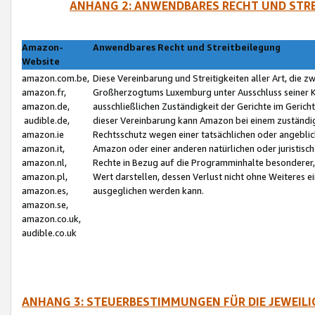
ANHANG 2: ANWENDBARES RECHT UND STRE
Amazon-
Anwendbares Recht und Streitbeilegung
Website
amazon.com.be,
Diese Vereinbarung und Streitigkeiten aller Art, die 
amazon.fr,
Großherzogtums Luxemburg unter Ausschluss seiner Kol
amazon.de,
ausschließlichen Zuständigkeit der Gerichte im Geri
audible.de,
dieser Vereinbarung kann Amazon bei einem zuständig
amazon.ie
Rechtsschutz wegen einer tatsächlichen oder angebli
amazon.it,
Amazon oder einer anderen natürlichen oder juristisc
amazon.nl,
Rechte in Bezug auf die Programminhalte besonderer,
amazon.pl,
Wert darstellen, dessen Verlust nicht ohne Weiteres e
amazon.es,
ausgeglichen werden kann.
amazon.se,
amazon.co.uk,
audible.co.uk
ANHANG 3: STEUERBESTIMMUNGEN FÜR DIE JEWEIL