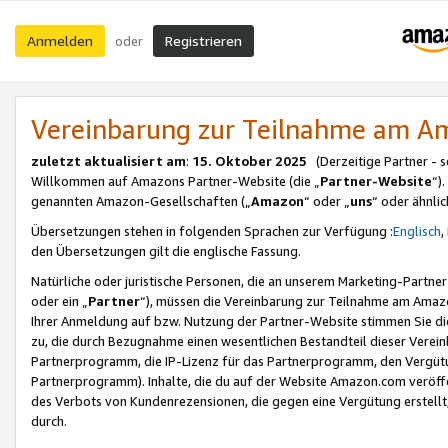
Anmelden
Registrieren
oder
Vereinbarung zur Teilnahme am 
zuletzt aktualisiert am
:
15. Oktober 2025
(Derzeitige Partner - 
Willkommen auf Amazons Partner-Website (die „
Partner-Website
“)
genannten Amazon-Gesellschaften („
Amazon
“ oder „
uns
“ oder ähnli
Übersetzungen stehen in folgenden Sprachen zur Verfügung :
Englisch
,
den Übersetzungen gilt die englische Fassung.
Natürliche oder juristische Personen, die an unserem Marketing-Partn
oder ein „
Partner
“), müssen die Vereinbarung zur Teilnahme am Ama
Ihrer Anmeldung auf bzw. Nutzung der Partner-Website stimmen Sie die
zu, die durch Bezugnahme einen wesentlichen Bestandteil dieser Verei
Partnerprogramm, die IP-Lizenz für das Partnerprogramm, den Vergütu
Partnerprogramm). Inhalte, die du auf der Website Amazon.com veröffe
des Verbots von Kundenrezensionen, die gegen eine Vergütung erstellt, 
durch.