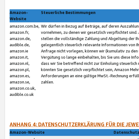
Amazon-
Steuerliche Bestimmungen
Website
amazon.com.be,
Wir dürfen in Bezug auf Beträge, auf deren Auszahlun
amazon.fr,
vornehmen, zu denen wir gesetzlich verpflichtet sind
amazon.de,
stellen die vollständige Zahlung und Abgeltung der 
audible.de,
gelegentlich steuerlich relevante Informationen von I
amazon.ie
Anfrage nicht vorlegen, können wir (kumulativ zu de
amazon.it,
Vergütung so lange einbehalten, bis Sie uns diese Inf
amazon.nl,
dass wir Sie betreffend nicht zur Einholung steuerlich 
amazon.pl,
könnten Sie gesetzlich verpflichtet sein, Amazon Meh
amazon.es,
Anforderungen an eine gültige MwSt.-Rechnung erfüllt
amazon.se,
zahlen.
amazon.co.uk,
audible.co.uk
ANHANG 4: DATENSCHUTZERKLÄRUNG FÜR DIE JEWE
Amazon-Website
Datenschutz