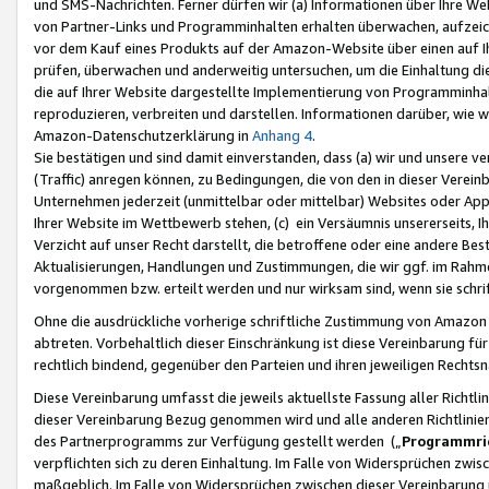
und SMS-Nachrichten. Ferner dürfen wir (a) Informationen über Ihre We
von Partner-Links und Programminhalten erhalten überwachen, aufzei
vor dem Kauf eines Produkts auf der Amazon-Website über einen auf Ih
prüfen, überwachen und anderweitig untersuchen, um die Einhaltung dies
die auf Ihrer Website dargestellte Implementierung von Programminhalt
reproduzieren, verbreiten und darstellen. Informationen darüber, wie w
Amazon-Datenschutzerklärung in
Anhang 4
.
Sie bestätigen und sind damit einverstanden, dass (a) wir und unsere 
(Traffic) anregen können, zu Bedingungen, die von den in dieser Vere
Unternehmen jederzeit (unmittelbar oder mittelbar) Websites oder Appl
Ihrer Website im Wettbewerb stehen, (c) ein Versäumnis unsererseits, I
Verzicht auf unser Recht darstellt, die betroffene oder eine andere B
Aktualisierungen, Handlungen und Zustimmungen, die wir ggf. im Rahme
vorgenommen bzw. erteilt werden und nur wirksam sind, wenn sie schri
Ohne die ausdrückliche vorherige schriftliche Zustimmung von Amazon
abtreten. Vorbehaltlich dieser Einschränkung ist diese Vereinbarung f
rechtlich bindend, gegenüber den Parteien und ihren jeweiligen Rech
Diese Vereinbarung umfasst die jeweils aktuellste Fassung aller Richtli
dieser Vereinbarung Bezug genommen wird und alle anderen Richtlinie
des Partnerprogramms zur Verfügung gestellt werden („
Programmric
verpflichten sich zu deren Einhaltung. Im Falle von Widersprüchen zwi
maßgeblich. Im Falle von Widersprüchen zwischen dieser Vereinbarun