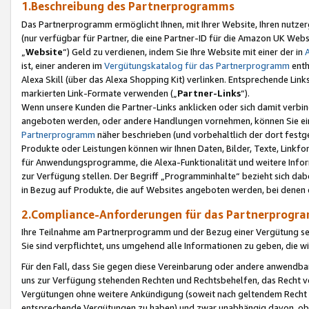
1.Beschreibung des Partnerprogramms
Das Partnerprogramm ermöglicht Ihnen, mit Ihrer Website, Ihren nutzer
(nur verfügbar für Partner, die eine Partner-ID für die Amazon UK We
„
Website
“) Geld zu verdienen, indem Sie Ihre Website mit einer der in
ist, einer anderen im
Vergütungskatalog für das Partnerprogramm
enth
Alexa Skill (über das Alexa Shopping Kit) verlinken. Entsprechende Lin
markierten Link-Formate verwenden („
Partner-Links
“).
Wenn unsere Kunden die Partner-Links anklicken oder sich damit verbi
angeboten werden, oder andere Handlungen vornehmen, können Sie eine
Partnerprogramm
näher beschrieben (und vorbehaltlich der dort festg
Produkte oder Leistungen können wir Ihnen Daten, Bilder, Texte, Linkfo
für Anwendungsprogramme, die Alexa-Funktionalität und weitere Inf
zur Verfügung stellen. Der Begriff „Programminhalte“ bezieht sich dabe
in Bezug auf Produkte, die auf Websites angeboten werden, bei denen 
2.Compliance-Anforderungen für das Partnerprog
Ihre Teilnahme am Partnerprogramm und der Bezug einer Vergütung setz
Sie sind verpflichtet, uns umgehend alle Informationen zu geben, die w
Für den Fall, dass Sie gegen diese Vereinbarung oder andere anwendba
uns zur Verfügung stehenden Rechten und Rechtsbehelfen, das Recht vo
Vergütungen ohne weitere Ankündigung (soweit nach geltendem Recht z
entsprechende Vergütungen zu haben) und zwar unabhängig davon, ob 