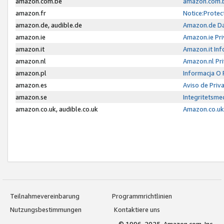
amazon.com.be
amazon.com.b
amazon.fr
Notice:Protec
amazon.de, audible.de
Amazon.de Da
amazon.ie
Amazon.ie Pri
amazon.it
Amazon.it Inf
amazon.nl
Amazon.nl Pri
amazon.pl
Informacja O
amazon.es
Aviso de Priv
amazon.se
Integritetsm
amazon.co.uk, audible.co.uk
Amazon.co.uk 
Teilnahmevereinbarung
Programmrichtlinien
Nutzungsbestimmungen
Kontaktiere uns