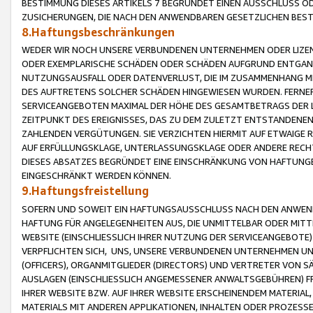
BESTIMMUNG DIESES ARTIKELS 7 BEGRÜNDET EINEN AUSSCHLUSS 
ZUSICHERUNGEN, DIE NACH DEN ANWENDBAREN GESETZLICHEN BE
8.Haftungsbeschränkungen
WEDER WIR NOCH UNSERE VERBUNDENEN UNTERNEHMEN ODER LIZEN
ODER EXEMPLARISCHE SCHÄDEN ODER SCHÄDEN AUFGRUND ENTGANG
NUTZUNGSAUSFALL ODER DATENVERLUST, DIE IM ZUSAMMENHANG MI
DES AUFTRETENS SOLCHER SCHÄDEN HINGEWIESEN WURDEN. FERN
SERVICEANGEBOTEN MAXIMAL DER HÖHE DES GESAMTBETRAGS DER 
ZEITPUNKT DES EREIGNISSES, DAS ZU DEM ZULETZT ENTSTANDENE
ZAHLENDEN VERGÜTUNGEN. SIE VERZICHTEN HIERMIT AUF ETWAIGE 
AUF ERFÜLLUNGSKLAGE, UNTERLASSUNGSKLAGE ODER ANDERE RECHT
DIESES ABSATZES BEGRÜNDET EINE EINSCHRÄNKUNG VON HAFTUNG
EINGESCHRÄNKT WERDEN KÖNNEN.
9.Haftungsfreistellung
SOFERN UND SOWEIT EIN HAFTUNGSAUSSCHLUSS NACH DEN ANWENDB
HAFTUNG FÜR ANGELEGENHEITEN AUS, DIE UNMITTELBAR ODER MITT
WEBSITE (EINSCHLIESSLICH IHRER NUTZUNG DER SERVICEANGEBOTE)
VERPFLICHTEN SICH, UNS, UNSERE VERBUNDENEN UNTERNEHMEN UN
(OFFICERS), ORGANMITGLIEDER (DIRECTORS) UND VERTRETER VON 
AUSLAGEN (EINSCHLIESSLICH ANGEMESSENER ANWALTSGEBÜHREN) FR
IHRER WEBSITE BZW. AUF IHRER WEBSITE ERSCHEINENDEM MATERIAL
MATERIALS MIT ANDEREN APPLIKATIONEN, INHALTEN ODER PROZESSE