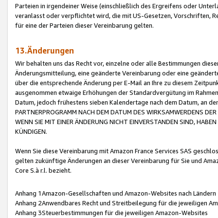
Parteien in irgendeiner Weise (einschließlich des Ergreifens oder Unt
veranlasst oder verpflichtet wird, die mit US-Gesetzen, Vorschriften,
für eine der Parteien dieser Vereinbarung gelten.
13.Änderungen
Wir behalten uns das Recht vor, einzelne oder alle Bestimmungen diese
Änderungsmitteilung, eine geänderte Vereinbarung oder eine geänderte 
über die entsprechende Änderung per E-Mail an Ihre zu diesem Zeitpun
ausgenommen etwaige Erhöhungen der Standardvergütung im Rahmen
Datum, jedoch frühestens sieben Kalendertage nach dem Datum, an de
PARTNERPROGRAMM NACH DEM DATUM DES WIRKSAMWERDENS DER Ä
WENN SIE MIT EINER ÄNDERUNG NICHT EINVERSTANDEN SIND, HABEN S
KÜNDIGEN.
Wenn Sie diese Vereinbarung mit Amazon France Services SAS geschlo
gelten zukünftige Änderungen an dieser Vereinbarung für Sie und Ama
Core S.à r.l. bezieht.
Anhang 1Amazon-Gesellschaften und Amazon-Websites nach Ländern
Anhang 2Anwendbares Recht und Streitbeilegung für die jeweiligen 
Anhang 3Steuerbestimmungen für die jeweiligen Amazon-Websites