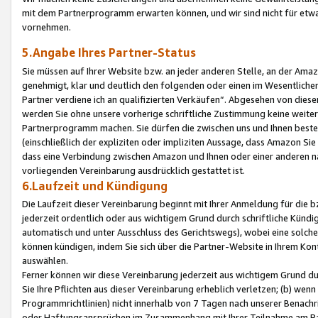
mit dem Partnerprogramm erwarten können, und wir sind nicht für etwa
vornehmen.
5.Angabe Ihres Partner-Status
Sie müssen auf Ihrer Website bzw. an jeder anderen Stelle, an der Am
genehmigt, klar und deutlich den folgenden oder einen im Wesentlichen
Partner verdiene ich an qualifizierten Verkäufen“. Abgesehen von die
werden Sie ohne unsere vorherige schriftliche Zustimmung keine weite
Partnerprogramm machen. Sie dürfen die zwischen uns und Ihnen best
(einschließlich der expliziten oder impliziten Aussage, dass Amazon Si
dass eine Verbindung zwischen Amazon und Ihnen oder einer anderen natü
vorliegenden Vereinbarung ausdrücklich gestattet ist.
6.Laufzeit und Kündigung
Die Laufzeit dieser Vereinbarung beginnt mit Ihrer Anmeldung für die 
jederzeit ordentlich oder aus wichtigem Grund durch schriftliche Kündi
automatisch und unter Ausschluss des Gerichtswegs), wobei eine solch
können kündigen, indem Sie sich über die Partner-Website in Ihrem Ko
auswählen.
Ferner können wir diese Vereinbarung jederzeit aus wichtigem Grund dur
Sie Ihre Pflichten aus dieser Vereinbarung erheblich verletzen; (b) wen
Programmrichtlinien) nicht innerhalb von 7 Tagen nach unserer Benachr
oder Haftungsansprüchen im Zusammenhang mit Ihrer Teilnahme am Pa