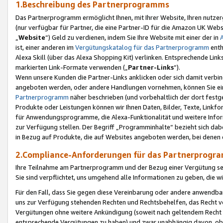
1.Beschreibung des Partnerprogramms
Das Partnerprogramm ermöglicht Ihnen, mit Ihrer Website, Ihren nutzer
(nur verfügbar für Partner, die eine Partner-ID für die Amazon UK We
„
Website
“) Geld zu verdienen, indem Sie Ihre Website mit einer der in
ist, einer anderen im
Vergütungskatalog für das Partnerprogramm
enth
Alexa Skill (über das Alexa Shopping Kit) verlinken. Entsprechende Lin
markierten Link-Formate verwenden („
Partner-Links
“).
Wenn unsere Kunden die Partner-Links anklicken oder sich damit verbi
angeboten werden, oder andere Handlungen vornehmen, können Sie eine
Partnerprogramm
näher beschrieben (und vorbehaltlich der dort festg
Produkte oder Leistungen können wir Ihnen Daten, Bilder, Texte, Linkfo
für Anwendungsprogramme, die Alexa-Funktionalität und weitere Inf
zur Verfügung stellen. Der Begriff „Programminhalte“ bezieht sich dabe
in Bezug auf Produkte, die auf Websites angeboten werden, bei denen 
2.Compliance-Anforderungen für das Partnerprog
Ihre Teilnahme am Partnerprogramm und der Bezug einer Vergütung setz
Sie sind verpflichtet, uns umgehend alle Informationen zu geben, die w
Für den Fall, dass Sie gegen diese Vereinbarung oder andere anwendba
uns zur Verfügung stehenden Rechten und Rechtsbehelfen, das Recht vo
Vergütungen ohne weitere Ankündigung (soweit nach geltendem Recht z
entsprechende Vergütungen zu haben) und zwar unabhängig davon, ob 