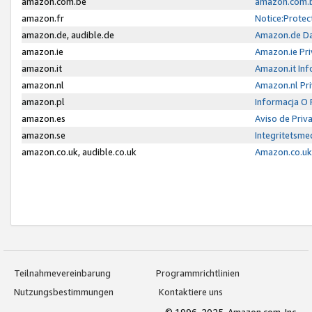
amazon.com.be
amazon.com.b
amazon.fr
Notice:Protec
amazon.de, audible.de
Amazon.de Da
amazon.ie
Amazon.ie Pri
amazon.it
Amazon.it Inf
amazon.nl
Amazon.nl Pri
amazon.pl
Informacja O
amazon.es
Aviso de Priv
amazon.se
Integritetsm
amazon.co.uk, audible.co.uk
Amazon.co.uk 
Teilnahmevereinbarung
Programmrichtlinien
Nutzungsbestimmungen
Kontaktiere uns