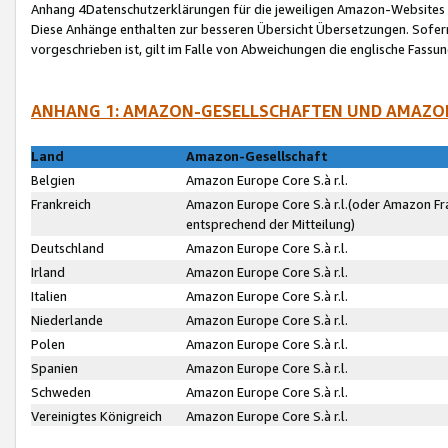
Anhang 4Datenschutzerklärungen für die jeweiligen Amazon-Websites
Diese Anhänge enthalten zur besseren Übersicht Übersetzungen. Sofe
vorgeschrieben ist, gilt im Falle von Abweichungen die englische Fass
ANHANG 1: AMAZON-GESELLSCHAFTEN UND AMAZO
Land
Amazon-Gesellschaft
Belgien
Amazon Europe Core S.à r.l.
Frankreich
Amazon Europe Core S.à r.l.(oder Amazon Fr
entsprechend der Mitteilung)
Deutschland
Amazon Europe Core S.à r.l.
Irland
Amazon Europe Core S.à r.l.
Italien
Amazon Europe Core S.à r.l.
Niederlande
Amazon Europe Core S.à r.l.
Polen
Amazon Europe Core S.à r.l.
Spanien
Amazon Europe Core S.à r.l.
Schweden
Amazon Europe Core S.à r.l.
Vereinigtes Königreich
Amazon Europe Core S.à r.l.