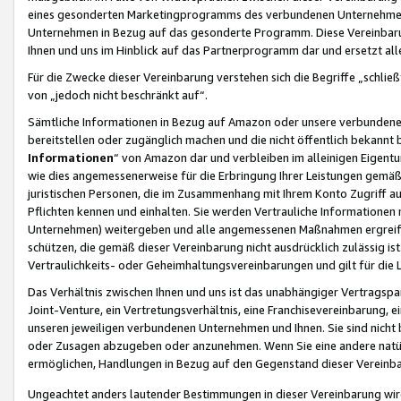
eines gesonderten Marketingprogramms des verbundenen Unternehmens
Unternehmen in Bezug auf das gesonderte Programm. Diese Vereinbarung
Ihnen und uns im Hinblick auf das Partnerprogramm dar und ersetzt al
Für die Zwecke dieser Vereinbarung verstehen sich die Begriffe „schließ
von „jedoch nicht beschränkt auf“.
Sämtliche Informationen in Bezug auf Amazon oder unsere verbunde
bereitstellen oder zugänglich machen und die nicht öffentlich bekannt bz
Informationen
“ von Amazon dar und verbleiben im alleinigen Eigent
wie dies angemessenerweise für die Erbringung Ihrer Leistungen gemäß d
juristischen Personen, die im Zusammenhang mit Ihrem Konto Zugriff au
Pflichten kennen und einhalten. Sie werden Vertrauliche Informationen 
Unternehmen) weitergeben und alle angemessenen Maßnahmen ergreifen
schützen, die gemäß dieser Vereinbarung nicht ausdrücklich zulässig is
Vertraulichkeits- oder Geheimhaltungsvereinbarungen und gilt für die
Das Verhältnis zwischen Ihnen und uns ist das unabhängiger Vertragspa
Joint-Venture, ein Vertretungsverhältnis, eine Franchisevereinbarung, 
unseren jeweiligen verbundenen Unternehmen und Ihnen. Sie sind ni
oder Zusagen abzugeben oder anzunehmen. Wenn Sie eine andere natürli
ermöglichen, Handlungen in Bezug auf den Gegenstand dieser Vereinbar
Ungeachtet anders lautender Bestimmungen in dieser Vereinbarung wird