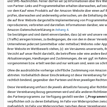
und SMS-Nachrichten. Ferner dürfen wir (a) Informationen über Ihre We
von Partner-Links und Programminhalten erhalten überwachen, aufzei
vor dem Kauf eines Produkts auf der Amazon-Website über einen auf Ih
prüfen, überwachen und anderweitig untersuchen, um die Einhaltung dies
die auf Ihrer Website dargestellte Implementierung von Programminhalt
reproduzieren, verbreiten und darstellen. Informationen darüber, wie w
Amazon-Datenschutzerklärung in
Anhang 4
.
Sie bestätigen und sind damit einverstanden, dass (a) wir und unsere 
(Traffic) anregen können, zu Bedingungen, die von den in dieser Vere
Unternehmen jederzeit (unmittelbar oder mittelbar) Websites oder Appl
Ihrer Website im Wettbewerb stehen, (c) ein Versäumnis unsererseits, I
Verzicht auf unser Recht darstellt, die betroffene oder eine andere B
Aktualisierungen, Handlungen und Zustimmungen, die wir ggf. im Rahme
vorgenommen bzw. erteilt werden und nur wirksam sind, wenn sie schri
Ohne die ausdrückliche vorherige schriftliche Zustimmung von Amazon
abtreten. Vorbehaltlich dieser Einschränkung ist diese Vereinbarung f
rechtlich bindend, gegenüber den Parteien und ihren jeweiligen Rech
Diese Vereinbarung umfasst die jeweils aktuellste Fassung aller Richtli
dieser Vereinbarung Bezug genommen wird und alle anderen Richtlinie
des Partnerprogramms zur Verfügung gestellt werden („
Programmric
verpflichten sich zu deren Einhaltung. Im Falle von Widersprüchen zwi
maßgeblich. Im Falle von Widersprüchen zwischen dieser Vereinbarun