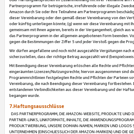
Partnerprogramm für betrügerische, irreführende oder illegale Zwecke
Amazon durch Sie oder Ihre Teilnahme am Partnerprogramm beschädig
dieser Vereinbarung oder den gemäß dieser Vereinbarung von den Vertr
oder künftig unterliegen könnte; (g) wenn wir diese Vereinbarung mit I
gemeinsam mit Ihnen agieren, bereits in der Vergangenheit, gleich aus
das Partnerprogramm in der allgemein angebotenen Form beenden. Vors
gegen die Bestimmungen der Ziffer 5 und jeder Verstoß gegen die Prog
Wir dürfen angefallene und noch nicht ausgezahlte Vergütungen nach 
sicherzustellen, dass der richtige Betrag ausgezahlt wird (beispielsw
Mit Beendigung dieser Vereinbarung erlöschen alle Rechte und Pflichte
eingeräumten Lizenzen/Nutzungsrechte; hiervon ausgenommen sind die in 
Programmrichtlinien festgelegten Rechte und Pflichten der Parteien sow
Vereinbarung, die nach Beendigung dieser Vereinbarung fortbestehen. D
entstandenen Verbindlichkeiten aus dieser Vereinbarung und der Haft
begangen wurde.
7.Haftungsausschlüsse
DAS PARTNERPROGRAMM, DIE AMAZON-WEBSITE, PRODUKTE UND DI
PARTNER-LINKS, LINKFORMATE, INHALTE, DIE ANWENDUNGSPROGR
PRODUKTWERBUNG, UNSERE DOMAIN-NAMEN, MARKEN UND LOGOS S
UNTERNEHMEN (EINSCHLIESSLICH DER AMAZON-MARKEN) UND DIE GE