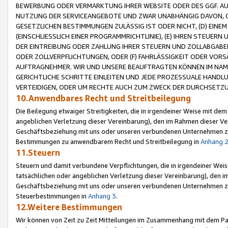
BEWERBUNG ODER VERMARKTUNG IHRER WEBSITE ODER DES GGF. AUF 
NUTZUNG DER SERVICEANGEBOTE UND ZWAR UNABHÄNGIG DAVON, O
GESETZLICHEN BESTIMMUNGEN ZULÄSSIG IST ODER NICHT, (D) EINE
(EINSCHLIESSLICH EINER PROGRAMMRICHTLINIE), (E) IHREN STEUER
DER EINTREIBUNG ODER ZAHLUNG IHRER STEUERN UND ZOLLABGAB
ODER ZOLLVERPFLICHTUNGEN, ODER (F) FAHRLÄSSIGKEIT ODER VORS
AUFTRAGNEHMER. WIR UND UNSERE BEAUFTRAGTEN KÖNNEN IM NAME
GERICHTLICHE SCHRITTE EINLEITEN UND JEDE PROZESSUALE HAND
VERTEIDIGEN, ODER UM RECHTE AUCH ZUM ZWECK DER DURCHSETZU
10.Anwendbares Recht und Streitbeilegung
Die Beilegung etwaiger Streitigkeiten, die in irgendeiner Weise mit de
angeblichen Verletzung dieser Vereinbarung), den im Rahmen dieser Ve
Geschäftsbeziehung mit uns oder unseren verbundenen Unternehmen zu
Bestimmungen zu anwendbarem Recht und Streitbeilegung in
Anhang 
11.Steuern
Steuern und damit verbundene Verpflichtungen, die in irgendeiner Wei
tatsächlichen oder angeblichen Verletzung dieser Vereinbarung), den 
Geschäftsbeziehung mit uns oder unseren verbundenen Unternehmen z
Steuerbestimmungen in
Anhang 3
.
12.Weitere Bestimmungen
Wir können von Zeit zu Zeit Mitteilungen im Zusammenhang mit dem Par