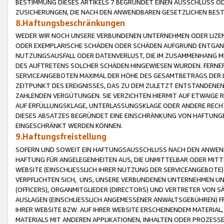
BESTIMMUNG DIESES ARTIKELS 7 BEGRÜNDET EINEN AUSSCHLUSS 
ZUSICHERUNGEN, DIE NACH DEN ANWENDBAREN GESETZLICHEN BE
8.Haftungsbeschränkungen
WEDER WIR NOCH UNSERE VERBUNDENEN UNTERNEHMEN ODER LIZEN
ODER EXEMPLARISCHE SCHÄDEN ODER SCHÄDEN AUFGRUND ENTGANG
NUTZUNGSAUSFALL ODER DATENVERLUST, DIE IM ZUSAMMENHANG MI
DES AUFTRETENS SOLCHER SCHÄDEN HINGEWIESEN WURDEN. FERN
SERVICEANGEBOTEN MAXIMAL DER HÖHE DES GESAMTBETRAGS DER 
ZEITPUNKT DES EREIGNISSES, DAS ZU DEM ZULETZT ENTSTANDENE
ZAHLENDEN VERGÜTUNGEN. SIE VERZICHTEN HIERMIT AUF ETWAIGE 
AUF ERFÜLLUNGSKLAGE, UNTERLASSUNGSKLAGE ODER ANDERE RECHT
DIESES ABSATZES BEGRÜNDET EINE EINSCHRÄNKUNG VON HAFTUNG
EINGESCHRÄNKT WERDEN KÖNNEN.
9.Haftungsfreistellung
SOFERN UND SOWEIT EIN HAFTUNGSAUSSCHLUSS NACH DEN ANWENDB
HAFTUNG FÜR ANGELEGENHEITEN AUS, DIE UNMITTELBAR ODER MITT
WEBSITE (EINSCHLIESSLICH IHRER NUTZUNG DER SERVICEANGEBOTE)
VERPFLICHTEN SICH, UNS, UNSERE VERBUNDENEN UNTERNEHMEN UN
(OFFICERS), ORGANMITGLIEDER (DIRECTORS) UND VERTRETER VON 
AUSLAGEN (EINSCHLIESSLICH ANGEMESSENER ANWALTSGEBÜHREN) FR
IHRER WEBSITE BZW. AUF IHRER WEBSITE ERSCHEINENDEM MATERIAL
MATERIALS MIT ANDEREN APPLIKATIONEN, INHALTEN ODER PROZESSE