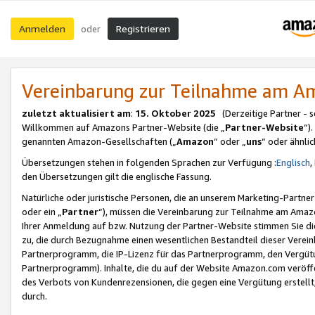
Anmelden
Registrieren
oder
Vereinbarung zur Teilnahme am 
zuletzt aktualisiert am
:
15. Oktober 2025
(Derzeitige Partner - 
Willkommen auf Amazons Partner-Website (die „
Partner-Website
“)
genannten Amazon-Gesellschaften („
Amazon
“ oder „
uns
“ oder ähnli
Übersetzungen stehen in folgenden Sprachen zur Verfügung :
Englisch
,
den Übersetzungen gilt die englische Fassung.
Natürliche oder juristische Personen, die an unserem Marketing-Partn
oder ein „
Partner
“), müssen die Vereinbarung zur Teilnahme am Ama
Ihrer Anmeldung auf bzw. Nutzung der Partner-Website stimmen Sie die
zu, die durch Bezugnahme einen wesentlichen Bestandteil dieser Verei
Partnerprogramm, die IP-Lizenz für das Partnerprogramm, den Vergütu
Partnerprogramm). Inhalte, die du auf der Website Amazon.com veröffe
des Verbots von Kundenrezensionen, die gegen eine Vergütung erstellt, 
durch.