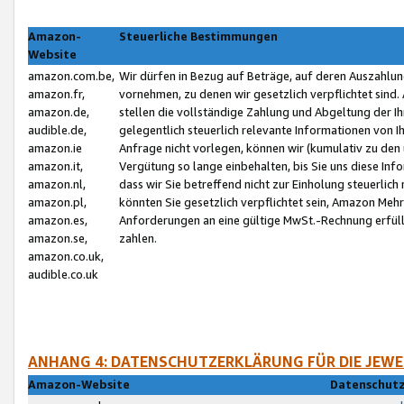
Amazon-
Steuerliche Bestimmungen
Website
amazon.com.be,
Wir dürfen in Bezug auf Beträge, auf deren Auszahlun
amazon.fr,
vornehmen, zu denen wir gesetzlich verpflichtet sind
amazon.de,
stellen die vollständige Zahlung und Abgeltung der 
audible.de,
gelegentlich steuerlich relevante Informationen von I
amazon.ie
Anfrage nicht vorlegen, können wir (kumulativ zu de
amazon.it,
Vergütung so lange einbehalten, bis Sie uns diese Inf
amazon.nl,
dass wir Sie betreffend nicht zur Einholung steuerlich 
amazon.pl,
könnten Sie gesetzlich verpflichtet sein, Amazon Meh
amazon.es,
Anforderungen an eine gültige MwSt.-Rechnung erfüllt
amazon.se,
zahlen.
amazon.co.uk,
audible.co.uk
ANHANG 4: DATENSCHUTZERKLÄRUNG FÜR DIE JEWE
Amazon-Website
Datenschutz