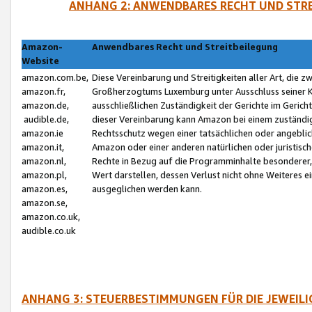
ANHANG 2: ANWENDBARES RECHT UND STRE
Amazon-
Anwendbares Recht und Streitbeilegung
Website
amazon.com.be,
Diese Vereinbarung und Streitigkeiten aller Art, die 
amazon.fr,
Großherzogtums Luxemburg unter Ausschluss seiner Kol
amazon.de,
ausschließlichen Zuständigkeit der Gerichte im Geri
audible.de,
dieser Vereinbarung kann Amazon bei einem zuständig
amazon.ie
Rechtsschutz wegen einer tatsächlichen oder angebli
amazon.it,
Amazon oder einer anderen natürlichen oder juristisc
amazon.nl,
Rechte in Bezug auf die Programminhalte besonderer,
amazon.pl,
Wert darstellen, dessen Verlust nicht ohne Weiteres e
amazon.es,
ausgeglichen werden kann.
amazon.se,
amazon.co.uk,
audible.co.uk
ANHANG 3: STEUERBESTIMMUNGEN FÜR DIE JEWEIL