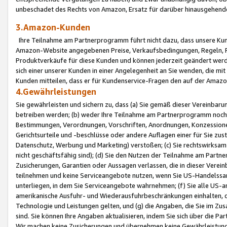
unbeschadet des Rechts von Amazon, Ersatz für darüber hinausgehen
3.Amazon-Kunden
Ihre Teilnahme am Partnerprogramm führt nicht dazu, dass unsere Kun
Amazon-Website angegebenen Preise, Verkaufsbedingungen, Regeln, Ri
Produktverkäufe für diese Kunden und können jederzeit geändert werde
sich einer unserer Kunden in einer Angelegenheit an Sie wenden, die 
Kunden mitteilen, dass er für Kundenservice-Fragen den auf der Ama
4.Gewährleistungen
Sie gewährleisten und sichern zu, dass (a) Sie gemäß dieser Vereinba
betreiben werden; (b) weder Ihre Teilnahme am Partnerprogramm noch d
Bestimmungen, Verordnungen, Vorschriften, Anordnungen, Konzessionen,
Gerichtsurteile und -beschlüsse oder andere Auflagen einer für Sie zu
Datenschutz, Werbung und Marketing) verstoßen; (c) Sie rechtswirksam 
nicht geschäftsfähig sind); (d) Sie den Nutzen der Teilnahme am Partne
Zusicherungen, Garantien oder Aussagen verlassen, die in dieser Verein
teilnehmen und keine Serviceangebote nutzen, wenn Sie US-Handelssa
unterliegen, in dem Sie Serviceangebote wahrnehmen; (f) Sie alle US
amerikanische Ausfuhr- und Wiederausfuhrbeschränkungen einhalten, 
Technologie und Leistungen gelten, und (g) die Angaben, die Sie im 
sind. Sie können Ihre Angaben aktualisieren, indem Sie sich über die 
Wir machen keine Zusicherungen und übernehmen keine Gewährleistun