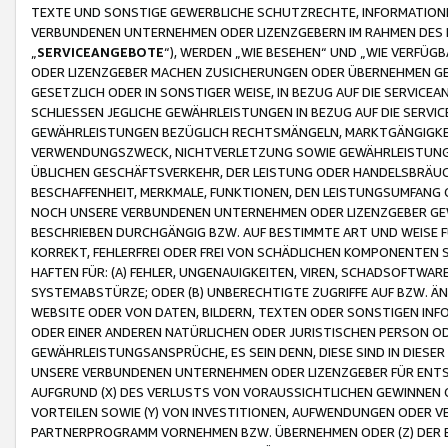
TEXTE UND SONSTIGE GEWERBLICHE SCHUTZRECHTE, INFORMATIONE
VERBUNDENEN UNTERNEHMEN ODER LIZENZGEBERN IM RAHMEN DES
„
SERVICEANGEBOTE
“), WERDEN „WIE BESEHEN“ UND „WIE VERFÜ
ODER LIZENZGEBER MACHEN ZUSICHERUNGEN ODER ÜBERNEHMEN GEW
GESETZLICH ODER IN SONSTIGER WEISE, IN BEZUG AUF DIE SERVI
SCHLIESSEN JEGLICHE GEWÄHRLEISTUNGEN IN BEZUG AUF DIE SERVI
GEWÄHRLEISTUNGEN BEZÜGLICH RECHTSMÄNGELN, MARKTGÄNGIGKEIT
VERWENDUNGSZWECK, NICHTVERLETZUNG SOWIE GEWÄHRLEISTUNGEN 
ÜBLICHEN GESCHÄFTSVERKEHR, DER LEISTUNG ODER HANDELSBRÄUCH
BESCHAFFENHEIT, MERKMALE, FUNKTIONEN, DEN LEISTUNGSUMFANG 
NOCH UNSERE VERBUNDENEN UNTERNEHMEN ODER LIZENZGEBER GEWÄ
BESCHRIEBEN DURCHGÄNGIG BZW. AUF BESTIMMTE ART UND WEISE
KORREKT, FEHLERFREI ODER FREI VON SCHÄDLICHEN KOMPONENTEN
HAFTEN FÜR: (A) FEHLER, UNGENAUIGKEITEN, VIREN, SCHADSOFTW
SYSTEMABSTÜRZE; ODER (B) UNBERECHTIGTE ZUGRIFFE AUF BZW. 
WEBSITE ODER VON DATEN, BILDERN, TEXTEN ODER SONSTIGEN INF
ODER EINER ANDEREN NATÜRLICHEN ODER JURISTISCHEN PERSON OD
GEWÄHRLEISTUNGSANSPRÜCHE, ES SEIN DENN, DIESE SIND IN DIES
UNSERE VERBUNDENEN UNTERNEHMEN ODER LIZENZGEBER FÜR EN
AUFGRUND (X) DES VERLUSTS VON VORAUSSICHTLICHEN GEWINNEN
VORTEILEN SOWIE (Y) VON INVESTITIONEN, AUFWENDUNGEN ODER VE
PARTNERPROGRAMM VORNEHMEN BZW. ÜBERNEHMEN ODER (Z) DER 