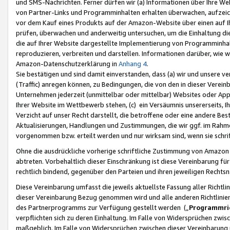
und SMS-Nachrichten. Ferner dürfen wir (a) Informationen über Ihre We
von Partner-Links und Programminhalten erhalten überwachen, aufzei
vor dem Kauf eines Produkts auf der Amazon-Website über einen auf Ih
prüfen, überwachen und anderweitig untersuchen, um die Einhaltung dies
die auf Ihrer Website dargestellte Implementierung von Programminhalt
reproduzieren, verbreiten und darstellen. Informationen darüber, wie w
Amazon-Datenschutzerklärung in
Anhang 4
.
Sie bestätigen und sind damit einverstanden, dass (a) wir und unsere 
(Traffic) anregen können, zu Bedingungen, die von den in dieser Vere
Unternehmen jederzeit (unmittelbar oder mittelbar) Websites oder Appl
Ihrer Website im Wettbewerb stehen, (c) ein Versäumnis unsererseits, I
Verzicht auf unser Recht darstellt, die betroffene oder eine andere B
Aktualisierungen, Handlungen und Zustimmungen, die wir ggf. im Rahme
vorgenommen bzw. erteilt werden und nur wirksam sind, wenn sie schri
Ohne die ausdrückliche vorherige schriftliche Zustimmung von Amazon
abtreten. Vorbehaltlich dieser Einschränkung ist diese Vereinbarung f
rechtlich bindend, gegenüber den Parteien und ihren jeweiligen Rech
Diese Vereinbarung umfasst die jeweils aktuellste Fassung aller Richtli
dieser Vereinbarung Bezug genommen wird und alle anderen Richtlinie
des Partnerprogramms zur Verfügung gestellt werden („
Programmric
verpflichten sich zu deren Einhaltung. Im Falle von Widersprüchen zwi
maßgeblich. Im Falle von Widersprüchen zwischen dieser Vereinbarun