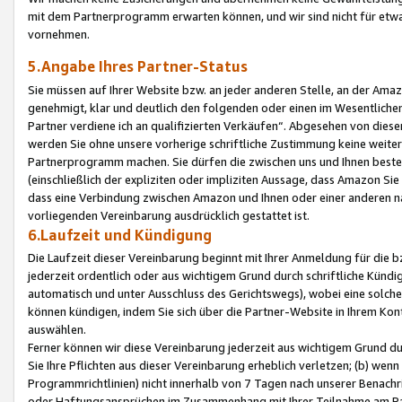
mit dem Partnerprogramm erwarten können, und wir sind nicht für etwa
vornehmen.
5.Angabe Ihres Partner-Status
Sie müssen auf Ihrer Website bzw. an jeder anderen Stelle, an der Am
genehmigt, klar und deutlich den folgenden oder einen im Wesentlichen
Partner verdiene ich an qualifizierten Verkäufen“. Abgesehen von die
werden Sie ohne unsere vorherige schriftliche Zustimmung keine weite
Partnerprogramm machen. Sie dürfen die zwischen uns und Ihnen best
(einschließlich der expliziten oder impliziten Aussage, dass Amazon Si
dass eine Verbindung zwischen Amazon und Ihnen oder einer anderen natü
vorliegenden Vereinbarung ausdrücklich gestattet ist.
6.Laufzeit und Kündigung
Die Laufzeit dieser Vereinbarung beginnt mit Ihrer Anmeldung für die 
jederzeit ordentlich oder aus wichtigem Grund durch schriftliche Kündi
automatisch und unter Ausschluss des Gerichtswegs), wobei eine solch
können kündigen, indem Sie sich über die Partner-Website in Ihrem Ko
auswählen.
Ferner können wir diese Vereinbarung jederzeit aus wichtigem Grund dur
Sie Ihre Pflichten aus dieser Vereinbarung erheblich verletzen; (b) wen
Programmrichtlinien) nicht innerhalb von 7 Tagen nach unserer Benachr
oder Haftungsansprüchen im Zusammenhang mit Ihrer Teilnahme am Pa