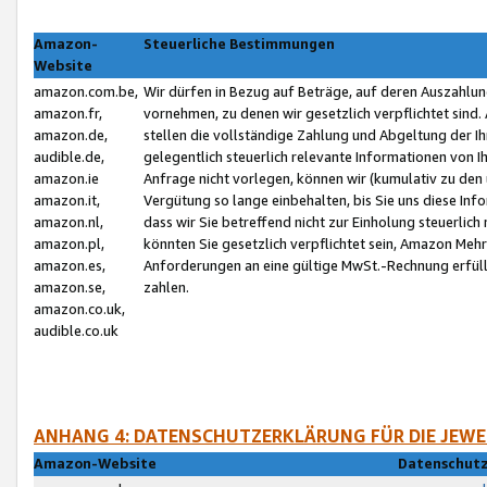
Amazon-
Steuerliche Bestimmungen
Website
amazon.com.be,
Wir dürfen in Bezug auf Beträge, auf deren Auszahlun
amazon.fr,
vornehmen, zu denen wir gesetzlich verpflichtet sind
amazon.de,
stellen die vollständige Zahlung und Abgeltung der 
audible.de,
gelegentlich steuerlich relevante Informationen von I
amazon.ie
Anfrage nicht vorlegen, können wir (kumulativ zu de
amazon.it,
Vergütung so lange einbehalten, bis Sie uns diese Inf
amazon.nl,
dass wir Sie betreffend nicht zur Einholung steuerlich 
amazon.pl,
könnten Sie gesetzlich verpflichtet sein, Amazon Meh
amazon.es,
Anforderungen an eine gültige MwSt.-Rechnung erfüllt
amazon.se,
zahlen.
amazon.co.uk,
audible.co.uk
ANHANG 4: DATENSCHUTZERKLÄRUNG FÜR DIE JEWE
Amazon-Website
Datenschutz