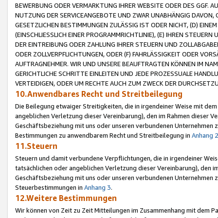
BEWERBUNG ODER VERMARKTUNG IHRER WEBSITE ODER DES GGF. AUF 
NUTZUNG DER SERVICEANGEBOTE UND ZWAR UNABHÄNGIG DAVON, O
GESETZLICHEN BESTIMMUNGEN ZULÄSSIG IST ODER NICHT, (D) EINE
(EINSCHLIESSLICH EINER PROGRAMMRICHTLINIE), (E) IHREN STEUER
DER EINTREIBUNG ODER ZAHLUNG IHRER STEUERN UND ZOLLABGAB
ODER ZOLLVERPFLICHTUNGEN, ODER (F) FAHRLÄSSIGKEIT ODER VORS
AUFTRAGNEHMER. WIR UND UNSERE BEAUFTRAGTEN KÖNNEN IM NAME
GERICHTLICHE SCHRITTE EINLEITEN UND JEDE PROZESSUALE HAND
VERTEIDIGEN, ODER UM RECHTE AUCH ZUM ZWECK DER DURCHSETZU
10.Anwendbares Recht und Streitbeilegung
Die Beilegung etwaiger Streitigkeiten, die in irgendeiner Weise mit de
angeblichen Verletzung dieser Vereinbarung), den im Rahmen dieser Ve
Geschäftsbeziehung mit uns oder unseren verbundenen Unternehmen zu
Bestimmungen zu anwendbarem Recht und Streitbeilegung in
Anhang 
11.Steuern
Steuern und damit verbundene Verpflichtungen, die in irgendeiner Wei
tatsächlichen oder angeblichen Verletzung dieser Vereinbarung), den 
Geschäftsbeziehung mit uns oder unseren verbundenen Unternehmen z
Steuerbestimmungen in
Anhang 3
.
12.Weitere Bestimmungen
Wir können von Zeit zu Zeit Mitteilungen im Zusammenhang mit dem Par