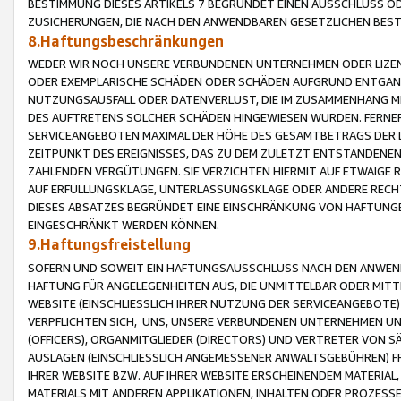
BESTIMMUNG DIESES ARTIKELS 7 BEGRÜNDET EINEN AUSSCHLUSS 
ZUSICHERUNGEN, DIE NACH DEN ANWENDBAREN GESETZLICHEN BE
8.Haftungsbeschränkungen
WEDER WIR NOCH UNSERE VERBUNDENEN UNTERNEHMEN ODER LIZEN
ODER EXEMPLARISCHE SCHÄDEN ODER SCHÄDEN AUFGRUND ENTGANG
NUTZUNGSAUSFALL ODER DATENVERLUST, DIE IM ZUSAMMENHANG MI
DES AUFTRETENS SOLCHER SCHÄDEN HINGEWIESEN WURDEN. FERN
SERVICEANGEBOTEN MAXIMAL DER HÖHE DES GESAMTBETRAGS DER 
ZEITPUNKT DES EREIGNISSES, DAS ZU DEM ZULETZT ENTSTANDENE
ZAHLENDEN VERGÜTUNGEN. SIE VERZICHTEN HIERMIT AUF ETWAIGE 
AUF ERFÜLLUNGSKLAGE, UNTERLASSUNGSKLAGE ODER ANDERE RECHT
DIESES ABSATZES BEGRÜNDET EINE EINSCHRÄNKUNG VON HAFTUNG
EINGESCHRÄNKT WERDEN KÖNNEN.
9.Haftungsfreistellung
SOFERN UND SOWEIT EIN HAFTUNGSAUSSCHLUSS NACH DEN ANWENDB
HAFTUNG FÜR ANGELEGENHEITEN AUS, DIE UNMITTELBAR ODER MITT
WEBSITE (EINSCHLIESSLICH IHRER NUTZUNG DER SERVICEANGEBOTE)
VERPFLICHTEN SICH, UNS, UNSERE VERBUNDENEN UNTERNEHMEN UN
(OFFICERS), ORGANMITGLIEDER (DIRECTORS) UND VERTRETER VON 
AUSLAGEN (EINSCHLIESSLICH ANGEMESSENER ANWALTSGEBÜHREN) FR
IHRER WEBSITE BZW. AUF IHRER WEBSITE ERSCHEINENDEM MATERIAL
MATERIALS MIT ANDEREN APPLIKATIONEN, INHALTEN ODER PROZESSE