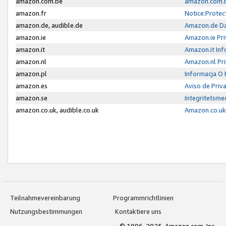
amazon.com.be
amazon.com.b
amazon.fr
Notice:Protec
amazon.de, audible.de
Amazon.de Da
amazon.ie
Amazon.ie Pri
amazon.it
Amazon.it Inf
amazon.nl
Amazon.nl Pri
amazon.pl
Informacja O
amazon.es
Aviso de Priv
amazon.se
Integritetsm
amazon.co.uk, audible.co.uk
Amazon.co.uk 
Teilnahmevereinbarung
Programmrichtlinien
Nutzungsbestimmungen
Kontaktiere uns