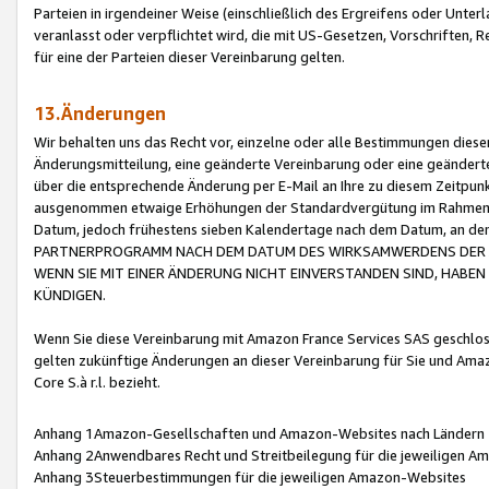
Parteien in irgendeiner Weise (einschließlich des Ergreifens oder Unt
veranlasst oder verpflichtet wird, die mit US-Gesetzen, Vorschriften,
für eine der Parteien dieser Vereinbarung gelten.
13.Änderungen
Wir behalten uns das Recht vor, einzelne oder alle Bestimmungen diese
Änderungsmitteilung, eine geänderte Vereinbarung oder eine geänderte 
über die entsprechende Änderung per E-Mail an Ihre zu diesem Zeitpun
ausgenommen etwaige Erhöhungen der Standardvergütung im Rahmen
Datum, jedoch frühestens sieben Kalendertage nach dem Datum, an de
PARTNERPROGRAMM NACH DEM DATUM DES WIRKSAMWERDENS DER Ä
WENN SIE MIT EINER ÄNDERUNG NICHT EINVERSTANDEN SIND, HABEN S
KÜNDIGEN.
Wenn Sie diese Vereinbarung mit Amazon France Services SAS geschlo
gelten zukünftige Änderungen an dieser Vereinbarung für Sie und Ama
Core S.à r.l. bezieht.
Anhang 1Amazon-Gesellschaften und Amazon-Websites nach Ländern
Anhang 2Anwendbares Recht und Streitbeilegung für die jeweiligen 
Anhang 3Steuerbestimmungen für die jeweiligen Amazon-Websites