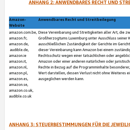
ANHANG 2: ANWENDBARES RECHT UND STRE
Amazon-
Anwendbares Recht und Streitbeilegung
Website
amazon.com.be,
Diese Vereinbarung und Streitigkeiten aller Art, die 
amazon.fr,
Großherzogtums Luxemburg unter Ausschluss seiner Kol
amazon.de,
ausschließlichen Zuständigkeit der Gerichte im Geri
audible.de,
dieser Vereinbarung kann Amazon bei einem zuständig
amazon.ie
Rechtsschutz wegen einer tatsächlichen oder angebli
amazon.it,
Amazon oder einer anderen natürlichen oder juristisc
amazon.nl,
Rechte in Bezug auf die Programminhalte besonderer,
amazon.pl,
Wert darstellen, dessen Verlust nicht ohne Weiteres e
amazon.es,
ausgeglichen werden kann.
amazon.se,
amazon.co.uk,
audible.co.uk
ANHANG 3: STEUERBESTIMMUNGEN FÜR DIE JEWEIL