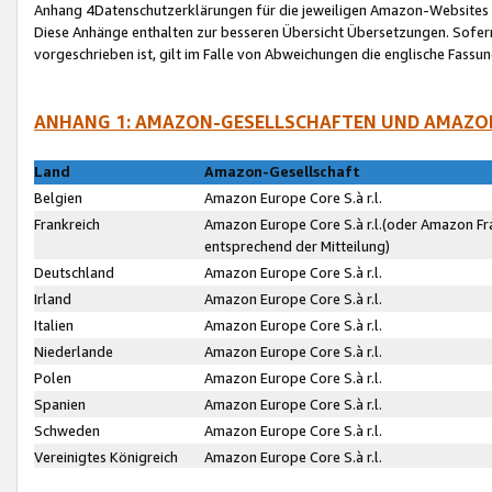
Anhang 4Datenschutzerklärungen für die jeweiligen Amazon-Websites
Diese Anhänge enthalten zur besseren Übersicht Übersetzungen. Sofe
vorgeschrieben ist, gilt im Falle von Abweichungen die englische Fass
ANHANG 1: AMAZON-GESELLSCHAFTEN UND AMAZO
Land
Amazon-Gesellschaft
Belgien
Amazon Europe Core S.à r.l.
Frankreich
Amazon Europe Core S.à r.l.(oder Amazon Fr
entsprechend der Mitteilung)
Deutschland
Amazon Europe Core S.à r.l.
Irland
Amazon Europe Core S.à r.l.
Italien
Amazon Europe Core S.à r.l.
Niederlande
Amazon Europe Core S.à r.l.
Polen
Amazon Europe Core S.à r.l.
Spanien
Amazon Europe Core S.à r.l.
Schweden
Amazon Europe Core S.à r.l.
Vereinigtes Königreich
Amazon Europe Core S.à r.l.