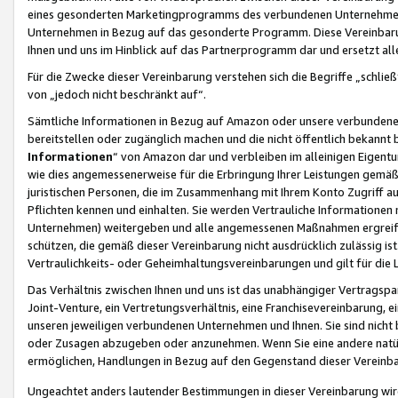
eines gesonderten Marketingprogramms des verbundenen Unternehmens
Unternehmen in Bezug auf das gesonderte Programm. Diese Vereinbarung
Ihnen und uns im Hinblick auf das Partnerprogramm dar und ersetzt al
Für die Zwecke dieser Vereinbarung verstehen sich die Begriffe „schließ
von „jedoch nicht beschränkt auf“.
Sämtliche Informationen in Bezug auf Amazon oder unsere verbunde
bereitstellen oder zugänglich machen und die nicht öffentlich bekannt bz
Informationen
“ von Amazon dar und verbleiben im alleinigen Eigent
wie dies angemessenerweise für die Erbringung Ihrer Leistungen gemäß d
juristischen Personen, die im Zusammenhang mit Ihrem Konto Zugriff au
Pflichten kennen und einhalten. Sie werden Vertrauliche Informationen 
Unternehmen) weitergeben und alle angemessenen Maßnahmen ergreifen
schützen, die gemäß dieser Vereinbarung nicht ausdrücklich zulässig is
Vertraulichkeits- oder Geheimhaltungsvereinbarungen und gilt für die
Das Verhältnis zwischen Ihnen und uns ist das unabhängiger Vertragspa
Joint-Venture, ein Vertretungsverhältnis, eine Franchisevereinbarung, 
unseren jeweiligen verbundenen Unternehmen und Ihnen. Sie sind ni
oder Zusagen abzugeben oder anzunehmen. Wenn Sie eine andere natürli
ermöglichen, Handlungen in Bezug auf den Gegenstand dieser Vereinbar
Ungeachtet anders lautender Bestimmungen in dieser Vereinbarung wird