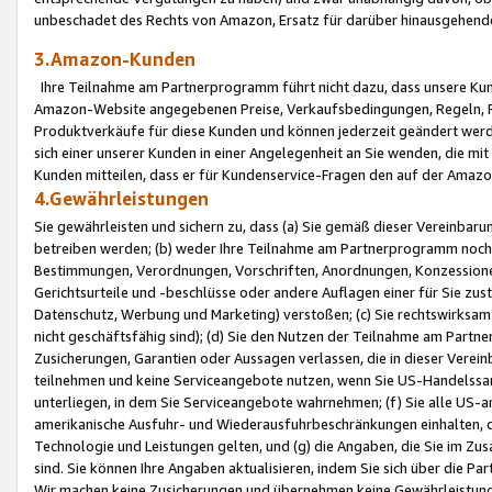
unbeschadet des Rechts von Amazon, Ersatz für darüber hinausgehen
3.Amazon-Kunden
Ihre Teilnahme am Partnerprogramm führt nicht dazu, dass unsere Kun
Amazon-Website angegebenen Preise, Verkaufsbedingungen, Regeln, Ri
Produktverkäufe für diese Kunden und können jederzeit geändert werde
sich einer unserer Kunden in einer Angelegenheit an Sie wenden, die 
Kunden mitteilen, dass er für Kundenservice-Fragen den auf der Ama
4.Gewährleistungen
Sie gewährleisten und sichern zu, dass (a) Sie gemäß dieser Vereinba
betreiben werden; (b) weder Ihre Teilnahme am Partnerprogramm noch d
Bestimmungen, Verordnungen, Vorschriften, Anordnungen, Konzessionen,
Gerichtsurteile und -beschlüsse oder andere Auflagen einer für Sie zu
Datenschutz, Werbung und Marketing) verstoßen; (c) Sie rechtswirksam 
nicht geschäftsfähig sind); (d) Sie den Nutzen der Teilnahme am Partne
Zusicherungen, Garantien oder Aussagen verlassen, die in dieser Verein
teilnehmen und keine Serviceangebote nutzen, wenn Sie US-Handelssa
unterliegen, in dem Sie Serviceangebote wahrnehmen; (f) Sie alle US
amerikanische Ausfuhr- und Wiederausfuhrbeschränkungen einhalten, 
Technologie und Leistungen gelten, und (g) die Angaben, die Sie im 
sind. Sie können Ihre Angaben aktualisieren, indem Sie sich über die 
Wir machen keine Zusicherungen und übernehmen keine Gewährleistun