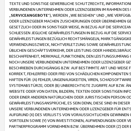
TEXTE UND SONSTIGE GEWERBLICHE SCHUTZRECHTE, INFORMATIONE
VERBUNDENEN UNTERNEHMEN ODER LIZENZGEBERN IM RAHMEN DES
„
SERVICEANGEBOTE
“), WERDEN „WIE BESEHEN“ UND „WIE VERFÜ
ODER LIZENZGEBER MACHEN ZUSICHERUNGEN ODER ÜBERNEHMEN GEW
GESETZLICH ODER IN SONSTIGER WEISE, IN BEZUG AUF DIE SERVI
SCHLIESSEN JEGLICHE GEWÄHRLEISTUNGEN IN BEZUG AUF DIE SERVI
GEWÄHRLEISTUNGEN BEZÜGLICH RECHTSMÄNGELN, MARKTGÄNGIGKEIT
VERWENDUNGSZWECK, NICHTVERLETZUNG SOWIE GEWÄHRLEISTUNGEN 
ÜBLICHEN GESCHÄFTSVERKEHR, DER LEISTUNG ODER HANDELSBRÄUCH
BESCHAFFENHEIT, MERKMALE, FUNKTIONEN, DEN LEISTUNGSUMFANG 
NOCH UNSERE VERBUNDENEN UNTERNEHMEN ODER LIZENZGEBER GEWÄ
BESCHRIEBEN DURCHGÄNGIG BZW. AUF BESTIMMTE ART UND WEISE
KORREKT, FEHLERFREI ODER FREI VON SCHÄDLICHEN KOMPONENTEN
HAFTEN FÜR: (A) FEHLER, UNGENAUIGKEITEN, VIREN, SCHADSOFTW
SYSTEMABSTÜRZE; ODER (B) UNBERECHTIGTE ZUGRIFFE AUF BZW. 
WEBSITE ODER VON DATEN, BILDERN, TEXTEN ODER SONSTIGEN INF
ODER EINER ANDEREN NATÜRLICHEN ODER JURISTISCHEN PERSON OD
GEWÄHRLEISTUNGSANSPRÜCHE, ES SEIN DENN, DIESE SIND IN DIES
UNSERE VERBUNDENEN UNTERNEHMEN ODER LIZENZGEBER FÜR EN
AUFGRUND (X) DES VERLUSTS VON VORAUSSICHTLICHEN GEWINNEN
VORTEILEN SOWIE (Y) VON INVESTITIONEN, AUFWENDUNGEN ODER VE
PARTNERPROGRAMM VORNEHMEN BZW. ÜBERNEHMEN ODER (Z) DER 