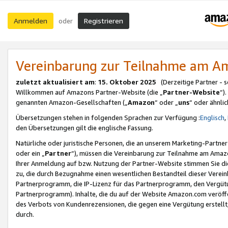
Anmelden
Registrieren
oder
Vereinbarung zur Teilnahme am 
zuletzt aktualisiert am
:
15. Oktober 2025
(Derzeitige Partner - 
Willkommen auf Amazons Partner-Website (die „
Partner-Website
“)
genannten Amazon-Gesellschaften („
Amazon
“ oder „
uns
“ oder ähnli
Übersetzungen stehen in folgenden Sprachen zur Verfügung :
Englisch
,
den Übersetzungen gilt die englische Fassung.
Natürliche oder juristische Personen, die an unserem Marketing-Partn
oder ein „
Partner
“), müssen die Vereinbarung zur Teilnahme am Ama
Ihrer Anmeldung auf bzw. Nutzung der Partner-Website stimmen Sie die
zu, die durch Bezugnahme einen wesentlichen Bestandteil dieser Verei
Partnerprogramm, die IP-Lizenz für das Partnerprogramm, den Vergütu
Partnerprogramm). Inhalte, die du auf der Website Amazon.com veröffe
des Verbots von Kundenrezensionen, die gegen eine Vergütung erstellt, 
durch.