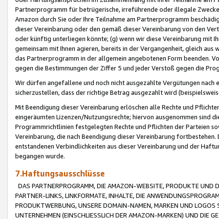
Partnerprogramm für betrügerische, irreführende oder illegale Zwecke
Amazon durch Sie oder Ihre Teilnahme am Partnerprogramm beschädig
dieser Vereinbarung oder den gemäß dieser Vereinbarung von den Vertr
oder künftig unterliegen könnte; (g) wenn wir diese Vereinbarung mit I
gemeinsam mit Ihnen agieren, bereits in der Vergangenheit, gleich aus
das Partnerprogramm in der allgemein angebotenen Form beenden. Vors
gegen die Bestimmungen der Ziffer 5 und jeder Verstoß gegen die Prog
Wir dürfen angefallene und noch nicht ausgezahlte Vergütungen nach 
sicherzustellen, dass der richtige Betrag ausgezahlt wird (beispielsw
Mit Beendigung dieser Vereinbarung erlöschen alle Rechte und Pflichte
eingeräumten Lizenzen/Nutzungsrechte; hiervon ausgenommen sind die in 
Programmrichtlinien festgelegten Rechte und Pflichten der Parteien sow
Vereinbarung, die nach Beendigung dieser Vereinbarung fortbestehen. D
entstandenen Verbindlichkeiten aus dieser Vereinbarung und der Haft
begangen wurde.
7.Haftungsausschlüsse
DAS PARTNERPROGRAMM, DIE AMAZON-WEBSITE, PRODUKTE UND DI
PARTNER-LINKS, LINKFORMATE, INHALTE, DIE ANWENDUNGSPROGR
PRODUKTWERBUNG, UNSERE DOMAIN-NAMEN, MARKEN UND LOGOS S
UNTERNEHMEN (EINSCHLIESSLICH DER AMAZON-MARKEN) UND DIE GE