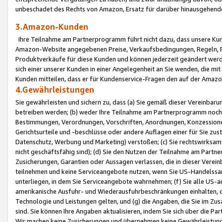
unbeschadet des Rechts von Amazon, Ersatz für darüber hinausgehen
3.Amazon-Kunden
Ihre Teilnahme am Partnerprogramm führt nicht dazu, dass unsere Kun
Amazon-Website angegebenen Preise, Verkaufsbedingungen, Regeln, Ri
Produktverkäufe für diese Kunden und können jederzeit geändert werde
sich einer unserer Kunden in einer Angelegenheit an Sie wenden, die 
Kunden mitteilen, dass er für Kundenservice-Fragen den auf der Ama
4.Gewährleistungen
Sie gewährleisten und sichern zu, dass (a) Sie gemäß dieser Vereinba
betreiben werden; (b) weder Ihre Teilnahme am Partnerprogramm noch d
Bestimmungen, Verordnungen, Vorschriften, Anordnungen, Konzessionen,
Gerichtsurteile und -beschlüsse oder andere Auflagen einer für Sie zu
Datenschutz, Werbung und Marketing) verstoßen; (c) Sie rechtswirksam 
nicht geschäftsfähig sind); (d) Sie den Nutzen der Teilnahme am Partne
Zusicherungen, Garantien oder Aussagen verlassen, die in dieser Verein
teilnehmen und keine Serviceangebote nutzen, wenn Sie US-Handelssa
unterliegen, in dem Sie Serviceangebote wahrnehmen; (f) Sie alle US
amerikanische Ausfuhr- und Wiederausfuhrbeschränkungen einhalten, 
Technologie und Leistungen gelten, und (g) die Angaben, die Sie im 
sind. Sie können Ihre Angaben aktualisieren, indem Sie sich über die 
Wir machen keine Zusicherungen und übernehmen keine Gewährleistun