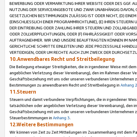
BEWERBUNG ODER VERMARKTUNG IHRER WEBSITE ODER DES GGF. AUF 
NUTZUNG DER SERVICEANGEBOTE UND ZWAR UNABHÄNGIG DAVON, O
GESETZLICHEN BESTIMMUNGEN ZULÄSSIG IST ODER NICHT, (D) EINE
(EINSCHLIESSLICH EINER PROGRAMMRICHTLINIE), (E) IHREN STEUER
DER EINTREIBUNG ODER ZAHLUNG IHRER STEUERN UND ZOLLABGAB
ODER ZOLLVERPFLICHTUNGEN, ODER (F) FAHRLÄSSIGKEIT ODER VORS
AUFTRAGNEHMER. WIR UND UNSERE BEAUFTRAGTEN KÖNNEN IM NAME
GERICHTLICHE SCHRITTE EINLEITEN UND JEDE PROZESSUALE HAND
VERTEIDIGEN, ODER UM RECHTE AUCH ZUM ZWECK DER DURCHSETZU
10.Anwendbares Recht und Streitbeilegung
Die Beilegung etwaiger Streitigkeiten, die in irgendeiner Weise mit de
angeblichen Verletzung dieser Vereinbarung), den im Rahmen dieser Ve
Geschäftsbeziehung mit uns oder unseren verbundenen Unternehmen zu
Bestimmungen zu anwendbarem Recht und Streitbeilegung in
Anhang 
11.Steuern
Steuern und damit verbundene Verpflichtungen, die in irgendeiner Wei
tatsächlichen oder angeblichen Verletzung dieser Vereinbarung), den 
Geschäftsbeziehung mit uns oder unseren verbundenen Unternehmen z
Steuerbestimmungen in
Anhang 3
.
12.Weitere Bestimmungen
Wir können von Zeit zu Zeit Mitteilungen im Zusammenhang mit dem Par