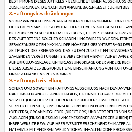
BESTIMMUNG DIESES ARTIKELS 7 BEGRÜNDET EINEN AUSSCHLUSS 
ZUSICHERUNGEN, DIE NACH DEN ANWENDBAREN GESETZLICHEN BE
8.Haftungsbeschränkungen
WEDER WIR NOCH UNSERE VERBUNDENEN UNTERNEHMEN ODER LIZEN
ODER EXEMPLARISCHE SCHÄDEN ODER SCHÄDEN AUFGRUND ENTGANG
NUTZUNGSAUSFALL ODER DATENVERLUST, DIE IM ZUSAMMENHANG MI
DES AUFTRETENS SOLCHER SCHÄDEN HINGEWIESEN WURDEN. FERN
SERVICEANGEBOTEN MAXIMAL DER HÖHE DES GESAMTBETRAGS DER 
ZEITPUNKT DES EREIGNISSES, DAS ZU DEM ZULETZT ENTSTANDENE
ZAHLENDEN VERGÜTUNGEN. SIE VERZICHTEN HIERMIT AUF ETWAIGE 
AUF ERFÜLLUNGSKLAGE, UNTERLASSUNGSKLAGE ODER ANDERE RECHT
DIESES ABSATZES BEGRÜNDET EINE EINSCHRÄNKUNG VON HAFTUNG
EINGESCHRÄNKT WERDEN KÖNNEN.
9.Haftungsfreistellung
SOFERN UND SOWEIT EIN HAFTUNGSAUSSCHLUSS NACH DEN ANWENDB
HAFTUNG FÜR ANGELEGENHEITEN AUS, DIE UNMITTELBAR ODER MITT
WEBSITE (EINSCHLIESSLICH IHRER NUTZUNG DER SERVICEANGEBOTE)
VERPFLICHTEN SICH, UNS, UNSERE VERBUNDENEN UNTERNEHMEN UN
(OFFICERS), ORGANMITGLIEDER (DIRECTORS) UND VERTRETER VON 
AUSLAGEN (EINSCHLIESSLICH ANGEMESSENER ANWALTSGEBÜHREN) FR
IHRER WEBSITE BZW. AUF IHRER WEBSITE ERSCHEINENDEM MATERIAL
MATERIALS MIT ANDEREN APPLIKATIONEN, INHALTEN ODER PROZESSE