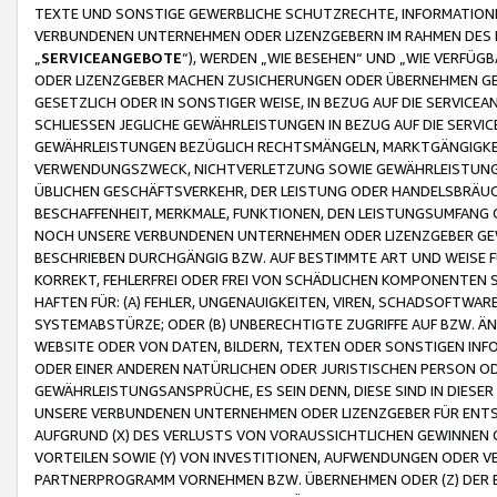
TEXTE UND SONSTIGE GEWERBLICHE SCHUTZRECHTE, INFORMATIONE
VERBUNDENEN UNTERNEHMEN ODER LIZENZGEBERN IM RAHMEN DES
„
SERVICEANGEBOTE
“), WERDEN „WIE BESEHEN“ UND „WIE VERFÜ
ODER LIZENZGEBER MACHEN ZUSICHERUNGEN ODER ÜBERNEHMEN GEW
GESETZLICH ODER IN SONSTIGER WEISE, IN BEZUG AUF DIE SERVI
SCHLIESSEN JEGLICHE GEWÄHRLEISTUNGEN IN BEZUG AUF DIE SERVI
GEWÄHRLEISTUNGEN BEZÜGLICH RECHTSMÄNGELN, MARKTGÄNGIGKEIT
VERWENDUNGSZWECK, NICHTVERLETZUNG SOWIE GEWÄHRLEISTUNGEN 
ÜBLICHEN GESCHÄFTSVERKEHR, DER LEISTUNG ODER HANDELSBRÄUCH
BESCHAFFENHEIT, MERKMALE, FUNKTIONEN, DEN LEISTUNGSUMFANG 
NOCH UNSERE VERBUNDENEN UNTERNEHMEN ODER LIZENZGEBER GEWÄ
BESCHRIEBEN DURCHGÄNGIG BZW. AUF BESTIMMTE ART UND WEISE
KORREKT, FEHLERFREI ODER FREI VON SCHÄDLICHEN KOMPONENTEN
HAFTEN FÜR: (A) FEHLER, UNGENAUIGKEITEN, VIREN, SCHADSOFTW
SYSTEMABSTÜRZE; ODER (B) UNBERECHTIGTE ZUGRIFFE AUF BZW. 
WEBSITE ODER VON DATEN, BILDERN, TEXTEN ODER SONSTIGEN INF
ODER EINER ANDEREN NATÜRLICHEN ODER JURISTISCHEN PERSON OD
GEWÄHRLEISTUNGSANSPRÜCHE, ES SEIN DENN, DIESE SIND IN DIES
UNSERE VERBUNDENEN UNTERNEHMEN ODER LIZENZGEBER FÜR EN
AUFGRUND (X) DES VERLUSTS VON VORAUSSICHTLICHEN GEWINNEN
VORTEILEN SOWIE (Y) VON INVESTITIONEN, AUFWENDUNGEN ODER VE
PARTNERPROGRAMM VORNEHMEN BZW. ÜBERNEHMEN ODER (Z) DER 