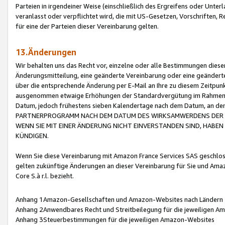
Parteien in irgendeiner Weise (einschließlich des Ergreifens oder Unt
veranlasst oder verpflichtet wird, die mit US-Gesetzen, Vorschriften,
für eine der Parteien dieser Vereinbarung gelten.
13.Änderungen
Wir behalten uns das Recht vor, einzelne oder alle Bestimmungen diese
Änderungsmitteilung, eine geänderte Vereinbarung oder eine geänderte 
über die entsprechende Änderung per E-Mail an Ihre zu diesem Zeitpun
ausgenommen etwaige Erhöhungen der Standardvergütung im Rahmen
Datum, jedoch frühestens sieben Kalendertage nach dem Datum, an de
PARTNERPROGRAMM NACH DEM DATUM DES WIRKSAMWERDENS DER Ä
WENN SIE MIT EINER ÄNDERUNG NICHT EINVERSTANDEN SIND, HABEN S
KÜNDIGEN.
Wenn Sie diese Vereinbarung mit Amazon France Services SAS geschlo
gelten zukünftige Änderungen an dieser Vereinbarung für Sie und Ama
Core S.à r.l. bezieht.
Anhang 1Amazon-Gesellschaften und Amazon-Websites nach Ländern
Anhang 2Anwendbares Recht und Streitbeilegung für die jeweiligen 
Anhang 3Steuerbestimmungen für die jeweiligen Amazon-Websites