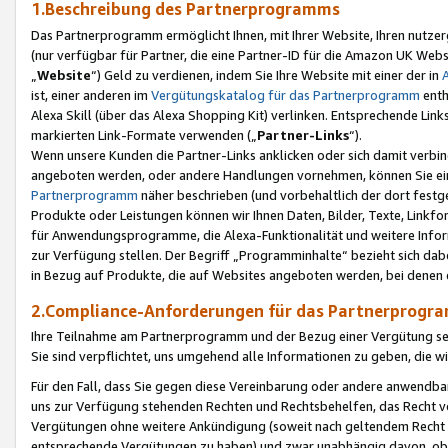
1.Beschreibung des Partnerprogramms
Das Partnerprogramm ermöglicht Ihnen, mit Ihrer Website, Ihren nutzer
(nur verfügbar für Partner, die eine Partner-ID für die Amazon UK We
„
Website
“) Geld zu verdienen, indem Sie Ihre Website mit einer der in
ist, einer anderen im
Vergütungskatalog für das Partnerprogramm
enth
Alexa Skill (über das Alexa Shopping Kit) verlinken. Entsprechende Lin
markierten Link-Formate verwenden („
Partner-Links
“).
Wenn unsere Kunden die Partner-Links anklicken oder sich damit verbi
angeboten werden, oder andere Handlungen vornehmen, können Sie eine
Partnerprogramm
näher beschrieben (und vorbehaltlich der dort festg
Produkte oder Leistungen können wir Ihnen Daten, Bilder, Texte, Linkfo
für Anwendungsprogramme, die Alexa-Funktionalität und weitere Inf
zur Verfügung stellen. Der Begriff „Programminhalte“ bezieht sich dabe
in Bezug auf Produkte, die auf Websites angeboten werden, bei denen 
2.Compliance-Anforderungen für das Partnerprog
Ihre Teilnahme am Partnerprogramm und der Bezug einer Vergütung setz
Sie sind verpflichtet, uns umgehend alle Informationen zu geben, die w
Für den Fall, dass Sie gegen diese Vereinbarung oder andere anwendba
uns zur Verfügung stehenden Rechten und Rechtsbehelfen, das Recht vo
Vergütungen ohne weitere Ankündigung (soweit nach geltendem Recht z
entsprechende Vergütungen zu haben) und zwar unabhängig davon, ob 