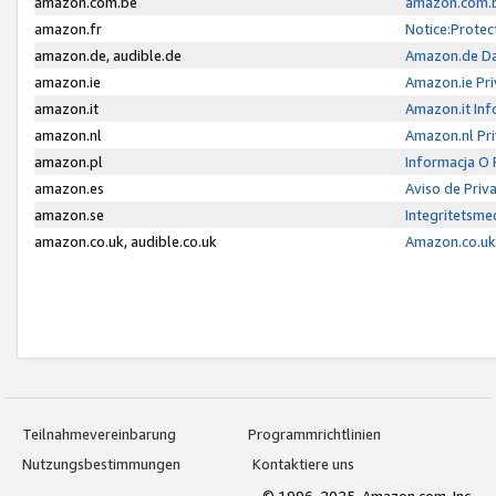
amazon.com.be
amazon.com.b
amazon.fr
Notice:Protec
amazon.de, audible.de
Amazon.de Da
amazon.ie
Amazon.ie Pri
amazon.it
Amazon.it Inf
amazon.nl
Amazon.nl Pri
amazon.pl
Informacja O
amazon.es
Aviso de Priv
amazon.se
Integritetsm
amazon.co.uk, audible.co.uk
Amazon.co.uk 
Teilnahmevereinbarung
Programmrichtlinien
Nutzungsbestimmungen
Kontaktiere uns