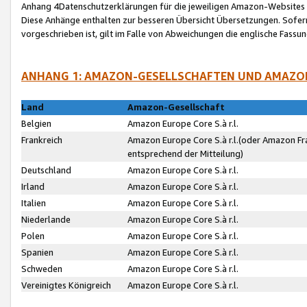
Anhang 4Datenschutzerklärungen für die jeweiligen Amazon-Websites
Diese Anhänge enthalten zur besseren Übersicht Übersetzungen. Sofe
vorgeschrieben ist, gilt im Falle von Abweichungen die englische Fass
ANHANG 1: AMAZON-GESELLSCHAFTEN UND AMAZO
Land
Amazon-Gesellschaft
Belgien
Amazon Europe Core S.à r.l.
Frankreich
Amazon Europe Core S.à r.l.(oder Amazon Fr
entsprechend der Mitteilung)
Deutschland
Amazon Europe Core S.à r.l.
Irland
Amazon Europe Core S.à r.l.
Italien
Amazon Europe Core S.à r.l.
Niederlande
Amazon Europe Core S.à r.l.
Polen
Amazon Europe Core S.à r.l.
Spanien
Amazon Europe Core S.à r.l.
Schweden
Amazon Europe Core S.à r.l.
Vereinigtes Königreich
Amazon Europe Core S.à r.l.