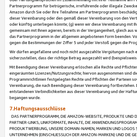
Partnerprogramm für betrügerische, irreführende oder illegale Zwecke
Amazon durch Sie oder Ihre Teilnahme am Partnerprogramm beschädig
dieser Vereinbarung oder den gemäß dieser Vereinbarung von den Vertr
oder künftig unterliegen könnte; (g) wenn wir diese Vereinbarung mit I
gemeinsam mit Ihnen agieren, bereits in der Vergangenheit, gleich aus
das Partnerprogramm in der allgemein angebotenen Form beenden. Vors
gegen die Bestimmungen der Ziffer 5 und jeder Verstoß gegen die Prog
Wir dürfen angefallene und noch nicht ausgezahlte Vergütungen nach 
sicherzustellen, dass der richtige Betrag ausgezahlt wird (beispielsw
Mit Beendigung dieser Vereinbarung erlöschen alle Rechte und Pflichte
eingeräumten Lizenzen/Nutzungsrechte; hiervon ausgenommen sind die in 
Programmrichtlinien festgelegten Rechte und Pflichten der Parteien sow
Vereinbarung, die nach Beendigung dieser Vereinbarung fortbestehen. D
entstandenen Verbindlichkeiten aus dieser Vereinbarung und der Haft
begangen wurde.
7.Haftungsausschlüsse
DAS PARTNERPROGRAMM, DIE AMAZON-WEBSITE, PRODUKTE UND DI
PARTNER-LINKS, LINKFORMATE, INHALTE, DIE ANWENDUNGSPROGR
PRODUKTWERBUNG, UNSERE DOMAIN-NAMEN, MARKEN UND LOGOS S
UNTERNEHMEN (EINSCHLIESSLICH DER AMAZON-MARKEN) UND DIE GE