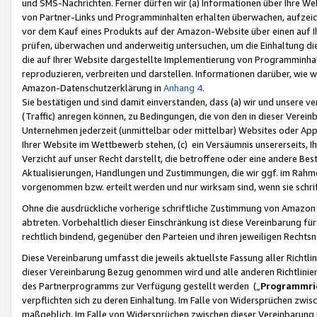
und SMS-Nachrichten. Ferner dürfen wir (a) Informationen über Ihre We
von Partner-Links und Programminhalten erhalten überwachen, aufzei
vor dem Kauf eines Produkts auf der Amazon-Website über einen auf Ih
prüfen, überwachen und anderweitig untersuchen, um die Einhaltung dies
die auf Ihrer Website dargestellte Implementierung von Programminhalt
reproduzieren, verbreiten und darstellen. Informationen darüber, wie w
Amazon-Datenschutzerklärung in
Anhang 4
.
Sie bestätigen und sind damit einverstanden, dass (a) wir und unsere 
(Traffic) anregen können, zu Bedingungen, die von den in dieser Vere
Unternehmen jederzeit (unmittelbar oder mittelbar) Websites oder Appl
Ihrer Website im Wettbewerb stehen, (c) ein Versäumnis unsererseits, I
Verzicht auf unser Recht darstellt, die betroffene oder eine andere B
Aktualisierungen, Handlungen und Zustimmungen, die wir ggf. im Rahme
vorgenommen bzw. erteilt werden und nur wirksam sind, wenn sie schri
Ohne die ausdrückliche vorherige schriftliche Zustimmung von Amazon
abtreten. Vorbehaltlich dieser Einschränkung ist diese Vereinbarung f
rechtlich bindend, gegenüber den Parteien und ihren jeweiligen Rech
Diese Vereinbarung umfasst die jeweils aktuellste Fassung aller Richtli
dieser Vereinbarung Bezug genommen wird und alle anderen Richtlinie
des Partnerprogramms zur Verfügung gestellt werden („
Programmric
verpflichten sich zu deren Einhaltung. Im Falle von Widersprüchen zwi
maßgeblich. Im Falle von Widersprüchen zwischen dieser Vereinbarun