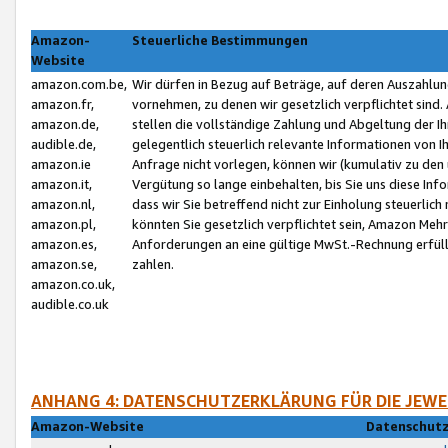
Amazon-
Steuerliche Bestimmungen
Website
amazon.com.be,
Wir dürfen in Bezug auf Beträge, auf deren Auszahlun
amazon.fr,
vornehmen, zu denen wir gesetzlich verpflichtet sind
amazon.de,
stellen die vollständige Zahlung und Abgeltung der 
audible.de,
gelegentlich steuerlich relevante Informationen von I
amazon.ie
Anfrage nicht vorlegen, können wir (kumulativ zu de
amazon.it,
Vergütung so lange einbehalten, bis Sie uns diese Inf
amazon.nl,
dass wir Sie betreffend nicht zur Einholung steuerlich 
amazon.pl,
könnten Sie gesetzlich verpflichtet sein, Amazon Meh
amazon.es,
Anforderungen an eine gültige MwSt.-Rechnung erfüllt
amazon.se,
zahlen.
amazon.co.uk,
audible.co.uk
ANHANG 4: DATENSCHUTZERKLÄRUNG FÜR DIE JEWE
Amazon-Website
Datenschutz