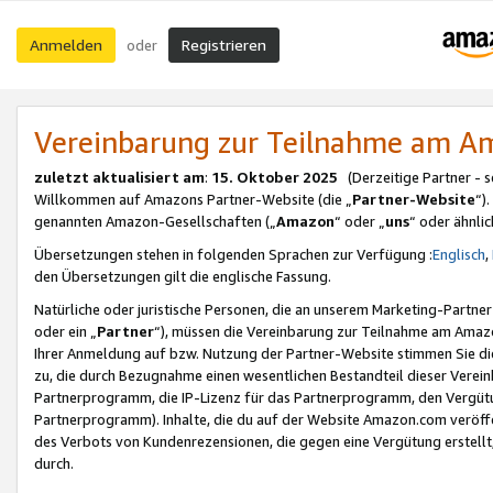
Anmelden
Registrieren
oder
Vereinbarung zur Teilnahme am 
zuletzt aktualisiert am
:
15. Oktober 2025
(Derzeitige Partner - 
Willkommen auf Amazons Partner-Website (die „
Partner-Website
“)
genannten Amazon-Gesellschaften („
Amazon
“ oder „
uns
“ oder ähnli
Übersetzungen stehen in folgenden Sprachen zur Verfügung :
Englisch
,
den Übersetzungen gilt die englische Fassung.
Natürliche oder juristische Personen, die an unserem Marketing-Partn
oder ein „
Partner
“), müssen die Vereinbarung zur Teilnahme am Ama
Ihrer Anmeldung auf bzw. Nutzung der Partner-Website stimmen Sie die
zu, die durch Bezugnahme einen wesentlichen Bestandteil dieser Verei
Partnerprogramm, die IP-Lizenz für das Partnerprogramm, den Vergütu
Partnerprogramm). Inhalte, die du auf der Website Amazon.com veröffe
des Verbots von Kundenrezensionen, die gegen eine Vergütung erstellt, 
durch.