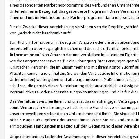
eines gesonderten Marketingprogramms des verbundenen Unternehmens
Unternehmen in Bezug auf das gesonderte Programm. Diese Vereinbarung
Ihnen und uns im Hinblick auf das Partnerprogramm dar und ersetzt al
Für die Zwecke dieser Vereinbarung verstehen sich die Begriffe „schließ
von „jedoch nicht beschränkt auf“.
Sämtliche Informationen in Bezug auf Amazon oder unsere verbunde
bereitstellen oder zugänglich machen und die nicht öffentlich bekannt bz
Informationen
“ von Amazon dar und verbleiben im alleinigen Eigent
wie dies angemessenerweise für die Erbringung Ihrer Leistungen gemäß d
juristischen Personen, die im Zusammenhang mit Ihrem Konto Zugriff au
Pflichten kennen und einhalten. Sie werden Vertrauliche Informationen 
Unternehmen) weitergeben und alle angemessenen Maßnahmen ergreifen
schützen, die gemäß dieser Vereinbarung nicht ausdrücklich zulässig is
Vertraulichkeits- oder Geheimhaltungsvereinbarungen und gilt für die
Das Verhältnis zwischen Ihnen und uns ist das unabhängiger Vertragspa
Joint-Venture, ein Vertretungsverhältnis, eine Franchisevereinbarung, 
unseren jeweiligen verbundenen Unternehmen und Ihnen. Sie sind ni
oder Zusagen abzugeben oder anzunehmen. Wenn Sie eine andere natürli
ermöglichen, Handlungen in Bezug auf den Gegenstand dieser Vereinbar
Ungeachtet anders lautender Bestimmungen in dieser Vereinbarung wird