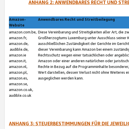
ANHANG 2: ANWENDBARES RECHT UND STRE
Amazon-
Anwendbares Recht und Streitbeilegung
Website
amazon.com.be,
Diese Vereinbarung und Streitigkeiten aller Art, die 
amazon.fr,
Großherzogtums Luxemburg unter Ausschluss seiner Kol
amazon.de,
ausschließlichen Zuständigkeit der Gerichte im Geri
audible.de,
dieser Vereinbarung kann Amazon bei einem zuständig
amazon.ie
Rechtsschutz wegen einer tatsächlichen oder angebli
amazon.it,
Amazon oder einer anderen natürlichen oder juristisc
amazon.nl,
Rechte in Bezug auf die Programminhalte besonderer,
amazon.pl,
Wert darstellen, dessen Verlust nicht ohne Weiteres e
amazon.es,
ausgeglichen werden kann.
amazon.se,
amazon.co.uk,
audible.co.uk
ANHANG 3: STEUERBESTIMMUNGEN FÜR DIE JEWEIL