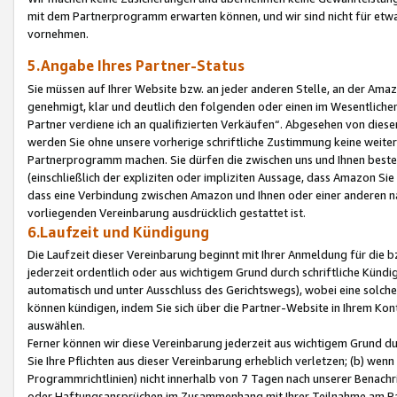
mit dem Partnerprogramm erwarten können, und wir sind nicht für etwa
vornehmen.
5.Angabe Ihres Partner-Status
Sie müssen auf Ihrer Website bzw. an jeder anderen Stelle, an der Am
genehmigt, klar und deutlich den folgenden oder einen im Wesentlichen
Partner verdiene ich an qualifizierten Verkäufen“. Abgesehen von die
werden Sie ohne unsere vorherige schriftliche Zustimmung keine weite
Partnerprogramm machen. Sie dürfen die zwischen uns und Ihnen best
(einschließlich der expliziten oder impliziten Aussage, dass Amazon Si
dass eine Verbindung zwischen Amazon und Ihnen oder einer anderen natü
vorliegenden Vereinbarung ausdrücklich gestattet ist.
6.Laufzeit und Kündigung
Die Laufzeit dieser Vereinbarung beginnt mit Ihrer Anmeldung für die 
jederzeit ordentlich oder aus wichtigem Grund durch schriftliche Kündi
automatisch und unter Ausschluss des Gerichtswegs), wobei eine solch
können kündigen, indem Sie sich über die Partner-Website in Ihrem Ko
auswählen.
Ferner können wir diese Vereinbarung jederzeit aus wichtigem Grund dur
Sie Ihre Pflichten aus dieser Vereinbarung erheblich verletzen; (b) wen
Programmrichtlinien) nicht innerhalb von 7 Tagen nach unserer Benachr
oder Haftungsansprüchen im Zusammenhang mit Ihrer Teilnahme am Pa